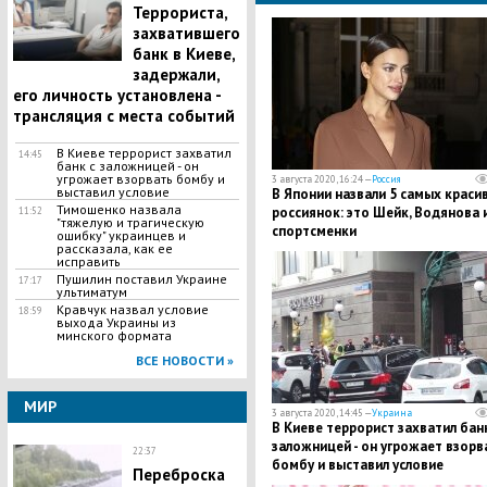
Террориста,
захватившего
банк в Киеве,
задержали,
его личность установлена -
трансляция с места событий
В Киеве террорист захватил
14:45
банк с заложницей - он
угрожает взорвать бомбу и
3 августа 2020, 16:24 —
Россия
выставил условие
В Японии назвали 5 самых краси
Тимошенко назвала
россиянок: это Шейк, Водянова и
11:52
"тяжелую и трагическую
спортсменки
ошибку" украинцев и
рассказала, как ее
исправить
Пушилин поставил Украине
17:17
ультиматум
Кравчук назвал условие
18:59
выхода Украины из
минского формата
ВСЕ НОВОСТИ »
МИР
3 августа 2020, 14:45 —
Украина
В Киеве террорист захватил банк
заложницей - он угрожает взорв
22:37
бомбу и выставил условие
Переброска