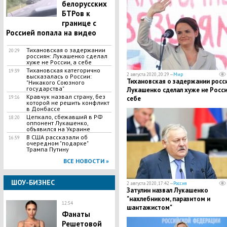
белорусских
БТРов к
границе с
Россией попала на видео
Тихановская о задержании
20:29
россиян: Лукашенко сделал
хуже не России, а себе
Тихановская категорично
19:39
2 августа 2020, 20:29 —
Мир
высказалась о России:
Тихановская о задержании росси
"Никакого Союзного
государства"
Лукашенко сделал хуже не Росси
Кравчук назвал страну, без
19:16
себе
которой не решить конфликт
в Донбассе
Цепкало, сбежавший в РФ
18:20
оппонент Лукашенко,
объявился на Украине
В США рассказали об
16:59
очередном "подарке"
Трампа Путину
ВСЕ НОВОСТИ »
ШОУ-БИЗНЕС
2 августа 2020, 17:42 —
Россия
Затулин назвал Лукашенко
"нахлебником, паразитом и
12:54
шантажистом"
Фанаты
Решетовой