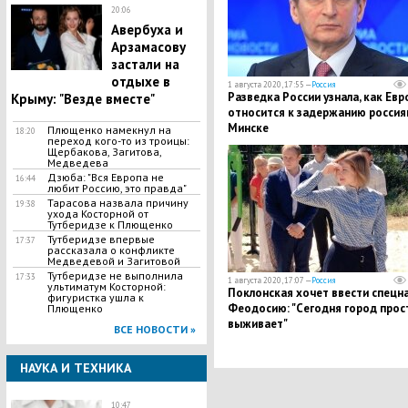
20:06
Авербуха и
Арзамасову
застали на
отдыхе в
1 августа 2020, 17:55 —
Россия
Разведка России узнала, как Евр
Крыму: "Везде вместе"
относится к задержанию россия
Минске
Плющенко намекнул на
18:20
переход кого-то из троицы:
Щербакова, Загитова,
Медведева
Дзюба: "Вся Европа не
16:44
любит Россию, это правда"
Тарасова назвала причину
19:38
ухода Косторной от
Тутберидзе к Плющенко
Тутберидзе впервые
17:37
рассказала о конфликте
Медведевой и Загитовой
Тутберидзе не выполнила
17:33
1 августа 2020, 17:07 —
Россия
ультиматум Косторной:
Поклонская хочет ввести спецна
фигуристка ушла к
Феодосию: "Сегодня город прос
Плющенко
выживает"
ВСЕ НОВОСТИ »
НАУКА И ТЕХНИКА
10:47