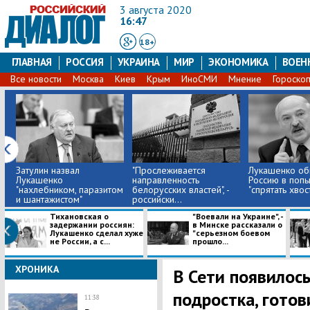
3 августа 2020
16:47
18+
ГЛАВНАЯ
РОССИЯ
УКРАИНА
МИР
ЭКОНОМИКА
ВОЕН
Все новости
Москва
Киев
Крым
ИноСМИ
Мнение
Гороско
Затулин назвал
"​Прослеживается
Лукашенко об
Лукашенко
направленность
Россию в попы
"нахлебником, паразитом
белорусских властей", -
"спрятать хвос
и шантажистом"
российски...
Тихановская о
"Воевали на Украине", -
задержании россиян:
в Минске рассказали о
Лукашенко сделал хуже
"серьезном боевом
не России, а с...
прошло...
ХРОНИКА
В Сети появилос
подростка, гото
11:38