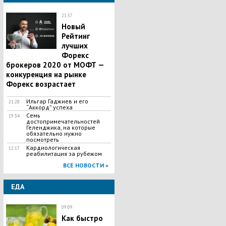
21:57
Новый
Рейтинг
лучших
Форекс
брокеров 2020 от МОФТ —
конкуренция на рынке
Форекс возрастает
Ильгар Гаджиев и его
21:28
“Аккорд” успеха
Семь
19:34
достопримечательностей
Геленджика, на которые
обязательно нужно
посмотреть
Кардиологическая
12:17
реабилитация за рубежом
ВСЕ НОВОСТИ »
ЕДА
09:09
Как быстро