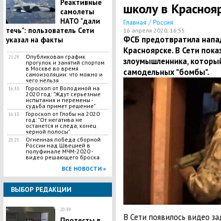
Реактивные
школу в Красноя
самолеты
НАТО "дали
/
Главная
Россия
течь": пользователь Сети
16 апреля 2020, 16:55
ФСБ предотвратила напад
указал на факты
Красноярске. В Сети пока
Опубликован график
21:29
злоумышленника, который
прогулок и занятий спортом
в Москве во время
самодельных "бомбы".
самоизоляции: что можно и
чего нельзя
Гороскоп от Володиной на
16:33
2020 год: "Ждут серьезные
испытания и перемены -
судьба примет решение"
Гороскоп от Глобы на 2020
16:13
год: "От негатива не
останется и следа, конец
черной полосы"
Огненная победа сборной
20:25
России над Швецией в
полуфинале МЧМ-2020 -
видео решающего броска
ВСЕ НОВОСТИ »
ВЫБОР РЕДАКЦИИ
20:39
В Сети появилось видео з
Протесты в