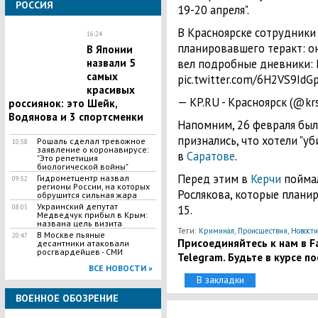
РОССИЯ
19-20 апреля".
В Красноярске сотрудники
16:24
планировавшего теракт: о
В Японии
назвали 5
вел подробные дневники: h
самых
pic.twitter.com/6H2VS9IdG
красивых
— KP.RU - Красноярск (@krs
россиянок: это Шейк,
Водянова и 3 спортсменки
Напомним, 26 февраля был
признались, что хотели "уб
Рошаль сделал тревожное
10:58
заявление о коронавирусе:
в
Саратове
.
"Это репетиция
биологической войны"
Перед этим в
Керчи
поймал
Гидрометцентр назвал
09:52
регионы России, на которых
Рослякова, которые плани
обрушится сильная жара
Украинский депутат
15.
08:05
Медведчук прибыл в Крым:
названа цель визита
Теги:
,
,
Криминал
Происшествия
Новости
В Москве пьяные
20:47
Присоединяйтесь к нам в Fa
десантники атаковали
росгвардейцев - СМИ
Telegram. Будьте в курсе п
ВСЕ НОВОСТИ »
В закладки
ВОЕННОЕ ОБОЗРЕНИЕ