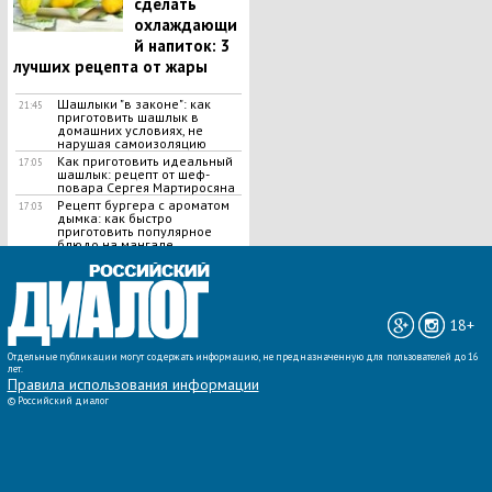
сделать
охлаждающи
й напиток: 3
лучших рецепта от жары
Шашлыки "в законе": как
21:45
приготовить шашлык в
домашних условиях, не
нарушая самоизоляцию
Как приготовить идеальный
17:05
шашлык​: рецепт от шеф-
повара Сергея Мартиросяна
Рецепт бургера с ароматом
17:03
дымка: как быстро
приготовить популярное
блюдо на мангале
ВСЕ НОВОСТИ »
18+
Отдельные публикации могут содержать информацию, не предназначенную для пользователей до 16
лет.
Правила использования информации
©
Российский диалог