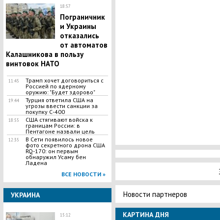
18:57
Пограничник
и Украины
отказались
от автоматов
Калашникова в пользу
винтовок НАТО
Трамп хочет договориться с
11:45
Россией по ядерному
оружию: "Будет здорово"
Турция ответила США на
19:44
угрозы ввести санкции за
покупку С-400
США стягивают войска к
18:55
границам России: в
Пентагоне назвали цель
В Сети появилось новое
12:35
фото секретного дрона США
RQ-170: он первым
обнаружил Усаму бен
Ладена
ВСЕ НОВОСТИ »
Новости партнеров
УКРАИНА
КАРТИНА ДНЯ
15:12