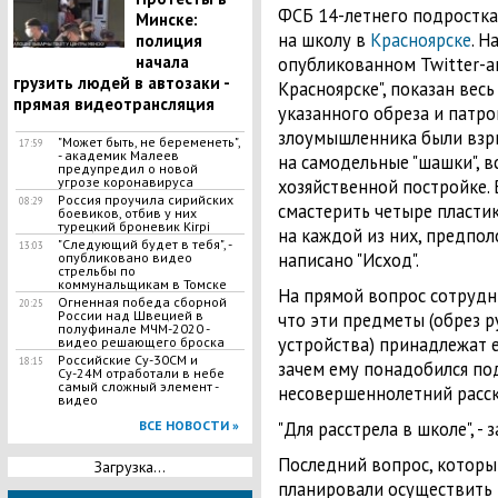
ФСБ 14-летнего подростка
Минске:
на школу в
Красноярске
. Н
полиция
начала
опубликованном Twitter-а
грузить людей в автозаки -
Красноярске", показан вес
прямая видеотрансляция
указанного обреза и патро
злоумышленника были взр
"Может быть, не беременеть",
17:59
- академик Малеев
на самодельные "шашки", в
предупредил о новой
угрозе коронавируса
хозяйственной постройке.
Россия проучила сирийских
08:29
смастерить четыре пласти
боевиков, отбив у них
турецкий броневик Kirpi
на каждой из них, предпо
"Следующий будет в тебя", -
13:03
написано "Исход".
опубликовано видео
стрельбы по
коммунальщикам в Томске
На прямой вопрос сотрудн
Огненная победа сборной
20:25
России над Швецией в
что эти предметы (обрез р
полуфинале МЧМ-2020 -
устройства) принадлежат е
видео решающего броска
Российские Су-30СМ и
18:15
зачем ему понадобился по
Су-24М отработали в небе
самый сложный элемент -
несовершеннолетний расск
видео
ВСЕ НОВОСТИ »
"Для расстрела в школе", - з
Последний вопрос, который
Загрузка...
планировали осуществить 