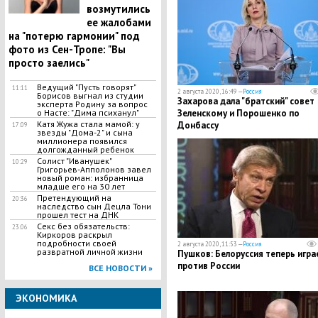
возмутились
ее жалобами
на "потерю гармонии" под
фото из Сен-Тропе: "Вы
просто заелись"
Ведущий "Пусть говорят"
11:11
2 августа 2020, 16:49 —
Россия
Борисов выгнал из студии
Захарова дала "братский" совет
эксперта Родину за вопрос
о Насте: "Дима психанул"
Зеленскому и Порошенко по
​Катя Жужа стала мамой: у
Донбассу
17:09
звезды "Дома-2" и сына
миллионера появился
долгожданный ребенок
Солист "Иванушек"
10:29
Григорьев-Апполонов завел
новый роман: избранница
младше его на 30 лет
​Претендующий на
20:36
наследство сын Децла Тони
прошел тест на ДНК
​Секс без обязательств:
23:06
Киркоров раскрыл
подробности своей
2 августа 2020, 11:53 —
Россия
развратной личной жизни
Пушков: Белоруссия теперь игра
против России
ВСЕ НОВОСТИ »
ЭКОНОМИКА