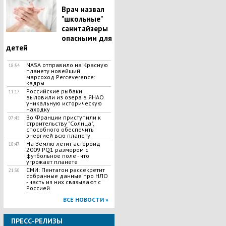
Врач назвал
"школьные"
санитайзеры
опасными для
детей
​NASA отправило на Красную
18:54
планету новейший
марсоход Perceverence:
кадры
Российские рыбаки
11:17
выловили из озера в ЯНАО
уникальную историческую
находку
Во Франции приступили к
07:45
строительству "Солнца",
способного обеспечить
энергией всю планету
На Землю летит астероид
10:47
2009 PQ1 размером с
футбольное поле - что
угрожает планете
СМИ: Пентагон рассекретит
21:30
собранные данные про НЛО
- часть из них связывают с
Россией
ВСЕ НОВОСТИ »
ПРЕСС-РЕЛИЗЫ