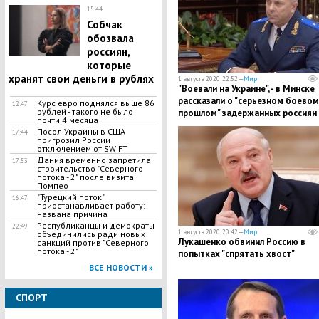
15:44
Собчак
обозвала
россиян,
которые
хранят свои деньги в рублях
1 августа 2020, 22:52 —
Мир
"Воевали на Украине", - в Минске
рассказали о "серьезном боевом
Курс евро поднялся выше 86
12:47
рублей - такого не было
прошлом" задержанных россиян
почти 4 месяца
Посол Украины в США
17:44
пригрозил России
отключением от SWIFT
Дания временно запретила
17:53
строительство "Северного
потока - 2" после визита
Помпео
"Турецкий поток"
16:47
приостанавливает работу:
названа причина
Республиканцы и демократы
22:49
1 августа 2020, 20:42 —
Мир
объединились ради новых
Лукашенко обвинил Россию в
санкций против "Северного
потока - 2"
попытках "спрятать хвост"
ВСЕ НОВОСТИ »
СПОРТ