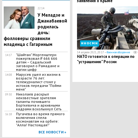
заявления о Крыме
22:14
​У Меладзе и
Джанабаевой
родилась
дочь:
фолловеры сравнили
иносми
младенца с Гагариным
14 апреля 2021, 20:17 —
Военное обозрение
"Шайтан" Моргенштерн
14:17
НАТО готовится к операции по
пожертвовал ₽ 666 666
"устрашению" России
детям – Садальский
заговорил о Рамадане и
магии цифр
​Марусев ушел из жизни в
14:08
возрасте 76 лет:
тележурналист стоял у
истоков передачи "Пойми
меня"
Николаев раскрыл
09:50
неизвестные зрителям
таланты почившего
Борткевича и архивными
кадрами всколыхнул Сеть
Пугачева во время прямого
16:18
включения спела
космонавтам на орбите:
"Алла! Настоящая!"
ВСЕ НОВОСТИ »