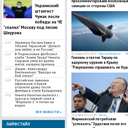
прокомментировали возможны
Украинский
санкции со стороны США
штангист
Чумак после
победы на ЧЕ
"спалил" Москву под песню
Шнурова
Украинка Оксана Баюл о
16:55
Татьяне Тарасовой: "Деньги
она любит, а не Россию"
В Подмосковье футболист
15 апреля 2021, 08:37 —
Военное обозрение
21:11
клуба "Знамя Труда" Никита
Гемпель ответил Тарану по
Сидоров умер во время
ядерному оружию в Крыму:
матча: названа причина
"Разрешения спрашивать не буд
Дацик - Александру
21:55
Емельяненко: "Выходи на
бой, клоун!"
Российские лыжники
19:09
Афанасьев и Быков
устроили драку после
финиша в стиле Большунова
Никита Мазепин вылетел с
19:53
трассы в первой гонке в
"Формуле-1" и попал на
видео
ВСЕ НОВОСТИ »
14 апреля 2021, 21:40 —
Россия
Жириновский потребовал
ЛАЙФСТАЙЛ
"успокоить" Эрдогана после его