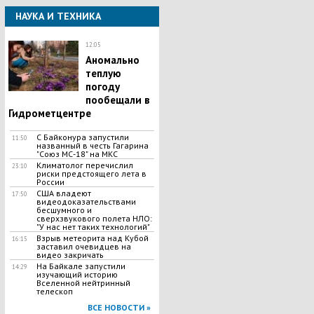
НАУКА И ТЕХНИКА
12:05
Аномально
теплую
погоду
пообещали в
Гидрометцентре
С Байконура запустили
11:50
названный в честь Гагарина
"Союз МС-18" на МКС
Климатолог перечислил
23:10
риски предстоящего лета в
России
США владеют
17:50
видеодоказательствами
бесшумного и
сверхзвукового полета НЛО:
"У нас нет таких технологий"
Взрыв метеорита над Кубой
16:15
заставил очевидцев на
видео закричать
На Байкале запустили
14:29
изучающий историю
Вселенной нейтринный
телескоп
ВСЕ НОВОСТИ »