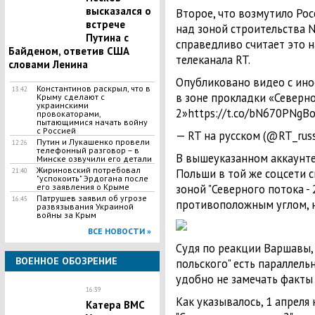
высказался о
Второе, что возмутило Рос
встрече
над зоной строительства N
Путина с
справедливо считает это н
Байденом, ответив США
телеканала RT.
словами Ленина
Опубликовано видео с ин
Константинов раскрыл, что в
13:42
в зоне прокладки «Северн
Крыму сделают с
украинскими
2»https://t.co/bN670PNgB
провокаторами,
пытающимися начать войну
с Россией
— RT на русском (@RT_russi
​Путин и Лукашенко провели
12:26
телефонный разговор – в
В вышеуказанном аккаунт
Минске озвучили его детали
Жириновский потребовал
Польши в той же соцсети с
21:40
"успокоить" Эрдогана после
его заявления о Крыме
зоной "Северного потока -
Патрушев заявил об угрозе
16:45
противоположным углом, н
развязывания Украиной
войны за Крым
ВСЕ НОВОСТИ »
Судя по реакции Варшавы,
ВОЕННОЕ ОБОЗРЕНИЕ
польского" есть параллель
удобно не замечать факты
16:39
Как указывалось, 1 апреля
Катера ВМС