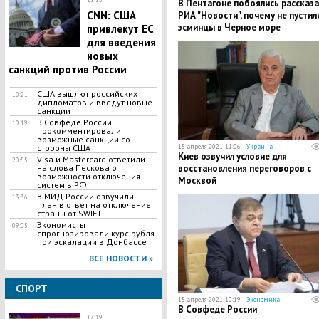
В Пентагоне побоялись рассказ
​CNN: США
РИА "Новости", почему не пустил
эсминцы в Черное море
привлекут ЕС
для введения
новых
санкций против России
США вышлют российских
10:21
дипломатов и введут новые
санкции
​В Совфеде России
10:19
прокомментировали
возможные санкции со
стороны США
15 апреля 2021, 11:06 —
Украина
Киев озвучил условие для
Visa и Mastercard ответили
20:55
на слова Пескова о
восстановления переговоров с
возможности отключения
Москвой
систем в РФ
В МИД России озвучили
13:36
план в ответ на отключение
страны от SWIFT
Экономисты
09:05
спрогнозировали курс рубля
при эскалации в Донбассе
ВСЕ НОВОСТИ »
СПОРТ
15 апреля 2021, 10:19 —
Экономика
​В Совфеде России
17:19