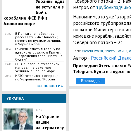
"Северного потока – 2" на
Украины едва
не вступили в
метров от
трубоукладчико
бой с
Напомним, это уже "второй
кораблями ФСБ РФ в
российского трубопровода
Азовском море
польское Министерство и
В Пентагоне побоялись
11:22
немецкие корабли, задейс
рассказать РИА "Новости",
почему не пустили эсминцы
"Северного потока – 2".
в Черное море
Гемпель ответил Тарану по
08:37
Теги:
,
,
Новости России
Новости Польши
Ф
ядерному оружию в Крыму:
"Разрешения спрашивать не
Автор -
Российский Диал
будем"
США внезапно отказались
23:49
Присоединяйтесь к нам в Fa
направлять ракетные
Telegram. Будьте в курсе п
эсминцы в Черное море
НАТО готовится к операции
20:17
по "устрашению" России
В закладки
ВСЕ НОВОСТИ »
УКРАИНА
12:56
​На Украине
нашли
альтернативу