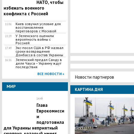
НАТО, чтобы
избежать военного
конфликта с Россией
Киев озвучил условие для
11:06
восстановления
переговоров с Москвой
У Зеленского оценили
22:29
вероятность войны с
Россией
Экс-посол США в РФ назвал
17:49
сроки возвращения
Донбасса в состав Украины
Зеленский предал Санду в
16:16
деле Чауса – Украину ждут
последствия
ВСЕ НОВОСТИ »
Новости партнеров
МИР
КАРТИНА ДНЯ
14:49
Глава
Еврокомисси
и
подготовила
для Украины неприятный
сюрприз, который имеет