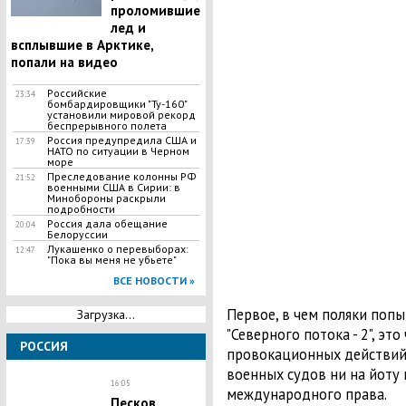
проломившие
лед и
всплывшие в Арктике,
попали на видео
Российские
23:34
бомбардировщики "Ту-160"
установили мировой рекорд
беспрерывного полета
Россия предупредила США и
17:39
НАТО по ситуации в Черном
море
Преследование колонны РФ
21:52
военными США в Сирии: в
Минобороны раскрыли
подробности
Россия дала обещание
20:04
Белоруссии
​Лукашенко о перевыборах:
12:47
"Пока вы меня не убьете"
ВСЕ НОВОСТИ »
Первое, в чем поляки поп
Загрузка...
"Северного потока - 2", это
РОССИЯ
провокационных действий 
военных судов ни на йоту
16:05
международного права.
Песков