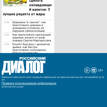
сделать
охлаждающи
й напиток: 3
лучших рецепта от жары
Шашлыки "в законе": как
21:45
приготовить шашлык в
домашних условиях, не
нарушая самоизоляцию
Как приготовить идеальный
17:05
шашлык​: рецепт от шеф-
повара Сергея Мартиросяна
Рецепт бургера с ароматом
17:03
дымка: как быстро
приготовить популярное
блюдо на мангале
ВСЕ НОВОСТИ »
18+
Отдельные публикации могут содержать информацию, не предназначенную для пользователей до 16
лет.
Правила использования информации
©
Российский диалог