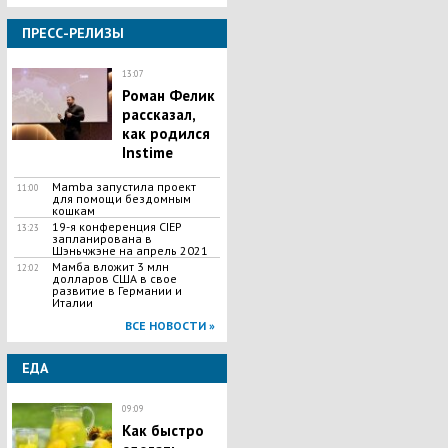
ПРЕСС-РЕЛИЗЫ
13:07
Роман Фелик
рассказал,
как родился
Instime
Mamba запустила проект
11:00
для помощи бездомным
кошкам
19-я конференция CIEP
13:23
запланирована в
Шэньчжэне на апрель 2021
Мамба вложит 3 млн
12:02
долларов США в свое
развитие в Германии и
Италии
ВСЕ НОВОСТИ »
ЕДА
09:09
Как быстро