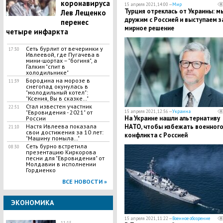
коронавируса
15 апреля 2021, 14:00 —
Мир
Турция отреклась от Украины: м
Лев Лещенко
дружим с Россией и выступаем з
перенес
мирное решение
четыре инфаркта
Сеть бурлит от вечеринки у
17:30
Ивлеевой, где Пугачева в
мини-шортах – "богиня", а
Галкин "спит в
холодильнике"
Бородина на морозе в
11:39
снегопад окунулась в
"молодильный котел":
"Ксения, Вы в сказке…"
Стал известен участник
22:51
"Евровидения - 2021" от
15 апреля 2021, 12:56 —
Украина
​На Украине нашли альтернативу
России
Настя Ивлеева показала
НАТО, чтобы избежать военног
21:10
свои достижения за 10 лет:
конфликта с Россией
"Машину помыла…"
Сеть бурно встретила
08:30
презентацию Киркорова
песни для "Евровидения" от
Молдавии в исполнении
Гордиенко
ВСЕ НОВОСТИ »
ЭКОНОМИКА
15 апреля 2021, 11:22 —
Военное обозрение
11:15