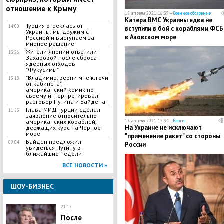
отношение к Крыму
15 апреля 2021, 16:39 —
Военное обозрение
Катера ВМС Украины едва не
Турция отреклась от
14:00
вступили в бой с кораблями ФС
Украины: мы дружим с
в Азовском море
Россией и выступаем за
мирное решение
Жители Японии ответили
13:26
Захаровой после сброса
ядерных отходов
"Фукусимы"
​"Владимир, верни мне ключи
13:18
от кабинета", –
американский комик по-
своему интерпретировал
разговор Путина и Байдена
​Глава МИД Турции сделал
11:53
заявление относительно
американских кораблей,
15 апреля 2021, 15:34 —
Блоги
На Украине не исключают
держащих курс на Черное
море
"применение ракет" со стороны
Байден предложил
09:04
России
увидеться Путину в
ближайшие недели
ВСЕ НОВОСТИ »
ШОУ-БИЗНЕС
21:15
После