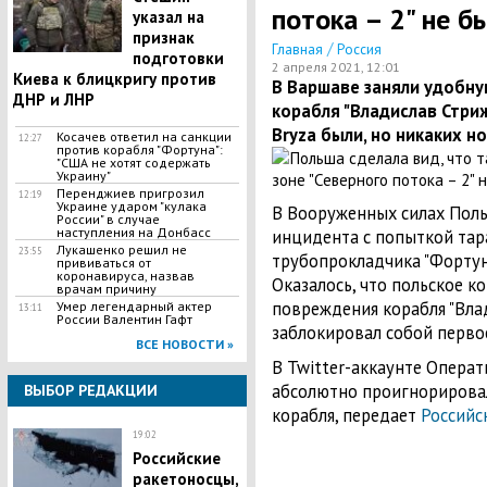
потока – 2" не б
указал на
признак
/
Главная
Россия
подготовки
2 апреля 2021, 12:01
Киева к блицкригу против
В Варшаве заняли удобну
ДНР и ЛНР
корабля "Владислав ​Стри
Bryza были, но никаких н
​Косачев ответил на санкции
12:27
против корабля "Фортуна":
"США не хотят содержать
Украину"
Перенджиев пригрозил
12:19
Украине ударом "кулака
В Вооруженных силах Поль
России" в случае
наступления на Донбасс
инцидента с попыткой тар
Лукашенко решил не
23:55
трубопрокладчика "Фортуна
прививаться от
коронавируса, назвав
Оказалось, что польское 
врачам причину
повреждения корабля "Вл
Умер легендарный актер
13:11
России Валентин Гафт
заблокировал собой первое
ВСЕ НОВОСТИ »
В Twitter-аккаунте Опера
абсолютно проигнорировал
ВЫБОР РЕДАКЦИИ
корабля, передает
Российс
19:02
Российские
ракетоносцы,