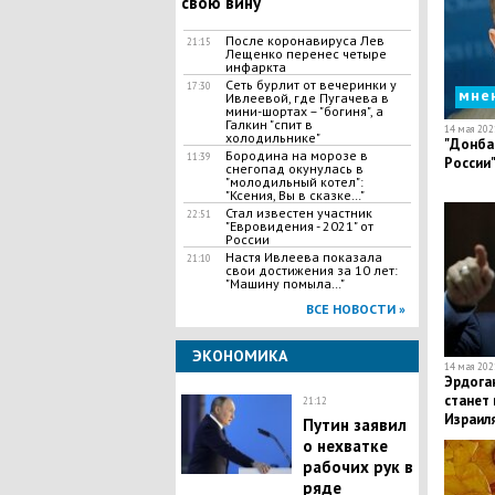
свою вину
После коронавируса Лев
21:15
Лещенко перенес четыре
инфаркта
Сеть бурлит от вечеринки у
17:30
мне
Ивлеевой, где Пугачева в
мини-шортах – "богиня", а
Галкин "спит в
14 мая 2021
холодильнике"
"Донбас
Бородина на морозе в
11:39
России"
снегопад окунулась в
"молодильный котел":
"Ксения, Вы в сказке…"
Стал известен участник
22:51
"Евровидения - 2021" от
России
Настя Ивлеева показала
21:10
свои достижения за 10 лет:
"Машину помыла…"
ВСЕ НОВОСТИ »
ЭКОНОМИКА
14 мая 2021
Эрдоган
станет 
21:12
Израил
Путин заявил
о нехватке
рабочих рук в
ряде