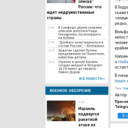
списке"
России: что
В Гидр
ждет недружественные
скажет
страны
теплым
редко,
В Совфеде двумя словами
22:40
описали депутата Рады
Вильфа
Гончаренко, посягнувшего
непост
на Кубань
челове
"Донбасс хочет вернуться в
17:49
состав России", — Безпалько
крайни
Эрдоган сделал Путину
20:50
предложение по Палестине,
Напомн
известны детали
о
глоб
​Стрелок в школе Казани
19:45
создал аккаунт в Telegram
остает
за 20 минут до теракта -
Павел Дуров
В нача
ВСЕ НОВОСТИ »
пауке-
Теги:
Нов
ВОЕННОЕ ОБОЗРЕНИЕ
Автор 
Присое
22:59
Telegr
Израиль
подвергся
В 
ракетной
атаке из