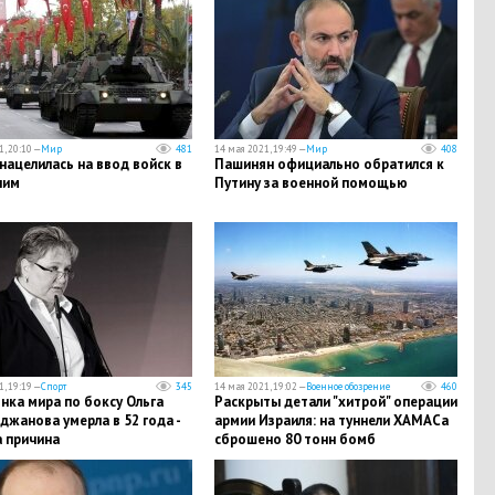
, 20:10 —
Мир
481
14 мая 2021, 19:49 —
Мир
408
нацелилась на ввод войск в
Пашинян официально обратился к
лим
Путину за военной помощью
, 19:19 —
Спорт
345
14 мая 2021, 19:02 —
Военное обозрение
460
нка мира по боксу Ольга
Раскрыты детали "хитрой" операции
жанова умерла в 52 года -
армии Израиля: на туннели ХАМАСа
а причина
сброшено 80 тонн бомб