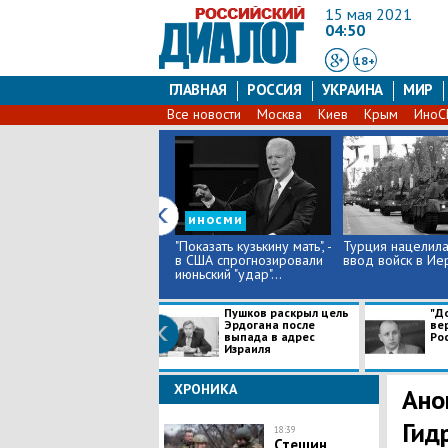
15 мая 2021
04:50
18+
ГЛАВНАЯ
РОССИЯ
УКРАИНА
МИР
Все новости
Москва
Киев
Крым
Ино
иносми
"Показать кузькину мать", -
Турция нацелила
в США спрогнозировали
ввод войск в Ие
июньский "удар"...
Пушков раскрыл цель
"Д
Эрдогана после
ве
выпада в адрес
Рос
Израиля
ХРОНИКА
Ано
Гид
18:39
Стешин