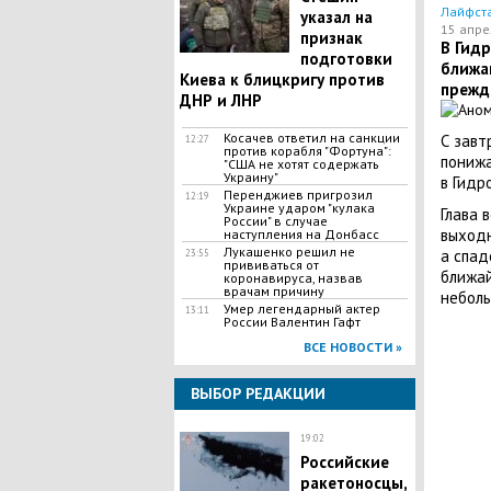
Лайфст
указал на
15 апре
признак
В Гид
подготовки
ближай
Киева к блицкригу против
прежд
ДНР и ЛНР
​Косачев ответил на санкции
С завт
12:27
против корабля "Фортуна":
понижа
"США не хотят содержать
Украину"
в Гидр
Перенджиев пригрозил
12:19
Украине ударом "кулака
Глава 
России" в случае
выходн
наступления на Донбасс
Лукашенко решил не
а спад
23:55
прививаться от
ближай
коронавируса, назвав
врачам причину
неболь
Умер легендарный актер
13:11
России Валентин Гафт
ВСЕ НОВОСТИ »
ВЫБОР РЕДАКЦИИ
19:02
Российские
ракетоносцы,