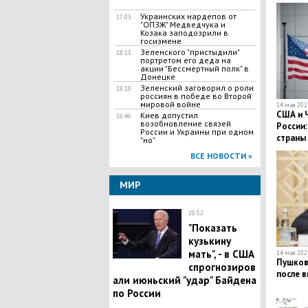
Украинских нардепов от
17:03
"ОПЗЖ" Медведчука и
Козака заподозрили в
госизмене
Зеленского "пристыдили"
18:13
портретом его деда на
акции "Бессмертный полк" в
Донецке
Зеленский заговорил о роли
18:10
россиян в победе во Второй
мировой войне
14 мая 2021
США и Ч
Киев допустил
16:46
возобновление связей
России
России и Украины при одном
страны
"но"
ВСЕ НОВОСТИ »
МИР
20:52
"Показать
кузькину
мать", - в США
14 мая 2021
Пушков
спрогнозиров
после в
али июньский "удар" Байдена
по России