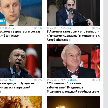
ние
, 17:49 —
Россия
546
14 мая 2021, 17:42 —
Мир
346
с хочет вернуться в состав
В Армении заговорили о готовности
, — Безпалько
к "плохому сценарию" в конфликте с
Азербайджаном
, 17:33 —
Мир
395
14 мая 2021, 17:09 —
Лайфстайл
338
 заверил, что Турция не
СМИ узнали о "тяжелом
мириться с агрессией
заболевании" Владимира
я
Молчанова, ведущий сообщил свою
версию