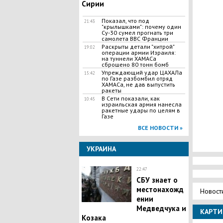
Сирии
Показал, что под
21:43
"крылышками": почему один
Су-30 сумел прогнать три
самолета ВВС Франции
Раскрыты детали "хитрой"
19:02
операции армии Израиля:
на туннели ХАМАСа
сброшено 80 тонн бомб
Упреждающий удар ЦАХАЛа
15:42
по Газе разбомбил отряд
ХАМАСа, не дав выпустить
ракеты
В Сети показали, как
10:45
израильская армия нанесла
ракетные удары по целям в
Газе
ВСЕ НОВОСТИ »
УКРАИНА
22:47
СБУ знает о
местонахожд
Новост
ении
Медведчука и
КАРТИ
Козака