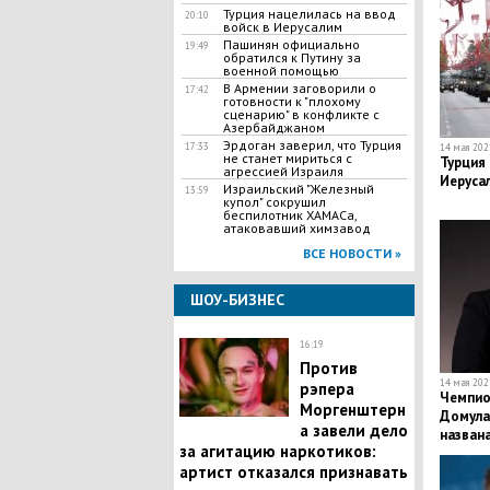
Турция нацелилась на ввод
20:10
войск в Иерусалим
Пашинян официально
19:49
обратился к Путину за
военной помощью
В Армении заговорили о
17:42
готовности к "плохому
сценарию" в конфликте с
Азербайджаном
Эрдоган заверил, что Турция
17:33
14 мая 2021
не станет мириться с
Турция 
агрессией Израиля
Иеруса
Израильский "Железный
13:59
купол" сокрушил
беспилотник ХАМАСа,
атаковавший химзавод
ВСЕ НОВОСТИ »
ШОУ-БИЗНЕС
16:19
Против
14 мая 2021
рэпера
Чемпио
Моргенштерн
Домулад
а завели дело
назван
за агитацию наркотиков:
артист отказался признавать