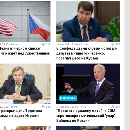
, 23:50 —
Россия
318
14 мая 2021, 22:40 —
Россия
297
ехия в "черном списке"
В Совфеде двумя словами описали
: что ждет недружественные
депутата Рады Гончаренко,
посягнувшего на Кубань
иносми
, 21:11 —
Блоги
339
14 мая 2021, 20:52 —
Мир
539
 раскрыл цель Эрдогана
"Показать кузькину мать", - в США
ыпада в адрес Израиля
спрогнозировали июньский "удар"
Байдена по России