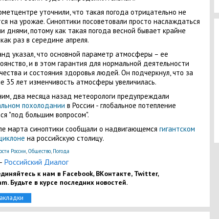
ометцентре уточнили, что такая погода отрицательно не
ся на урожае. Синоптики посоветовали просто наслаждаться
и днями, потому как такая погода весной бывает крайне
 как раз в середине апреля.
нд указал, что основной параметр атмосферы – ее
оянство, и в этом гарантия для нормальной деятельности
чества и состояния здоровья людей. Он подчеркнул, что за
е 35 лет изменчивость атмосферы увеличилась.
им, два месяца назад метеорологи предупреждали
альном похолодании
в России - глобальное потепление
ся "под большим вопросом".
ле марта синоптики сообщали о надвигающемся
гигантском
циклоне
на российскую столицу.
ости России
,
Общество
,
Погода
-
Российский Диалог
диняйтесь к нам в Facebook, ВКонтакте, Twitter,
am. Будьте в курсе последних новостей.
закладки