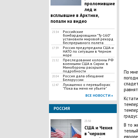
проломившие
лед и
всплывшие в Арктике,
попали на видео
Российские
23:34
бомбардировщики "Ту-160"
установили мировой рекорд
беспрерывного полета
Россия предупредила США и
17:39
НАТО по ситуации в Черном
море
Преследование колонны РФ
21:52
военными США в Сирии: в
Минобороны раскрыли
подробности
По мне
Россия дала обещание
20:04
погодн
Белоруссии
спадет
​Лукашенко о перевыборах:
12:47
"Пока вы меня не убьете"
равнят
ВСЕ НОВОСТИ »
Кстати
темпер
РОССИЯ
темпер
градус
23:50
В то ж
США и Чехия
теплый
в "черном
европе