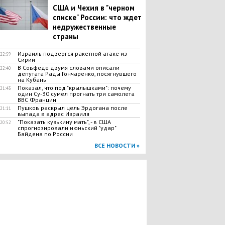
США и Чехия в "черном
списке" России: что ждет
недружественные
страны
Израиль подвергся ракетной атаке из
22:59
Сирии
В Совфеде двумя словами описали
22:40
депутата Рады Гончаренко, посягнувшего
на Кубань
Показал, что под "крылышками": почему
21:43
один Су-30 сумел прогнать три самолета
ВВС Франции
Пушков раскрыл цель Эрдогана после
21:11
выпада в адрес Израиля
"Показать кузькину мать", - в США
20:52
спрогнозировали июньский "удар"
Байдена по России
ВСЕ НОВОСТИ »