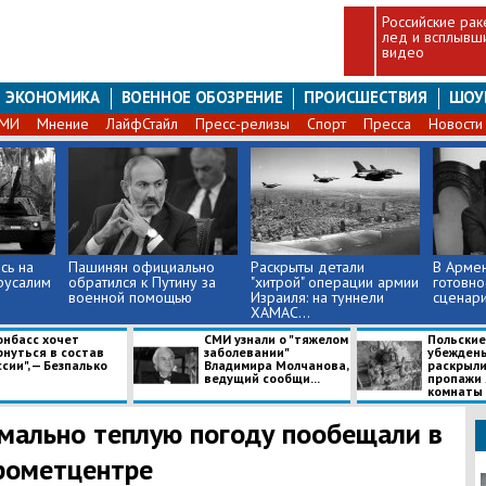
Российские ра
лед и всплывши
видео
ЭКОНОМИКА
ВОЕННОЕ ОБОЗРЕНИЕ
ПРОИСШЕСТВИЯ
ШОУ
СМИ
Мнение
ЛайфСтайл
Пресс-релизы
Спорт
Пресса
Новости
сь на
Пашинян официально
Раскрыты детали
В Армен
русалим
обратился к Путину за
"хитрой" операции армии
готовно
военной помощью
Израиля: на туннели
сценари
ХАМАС...
онбасс хочет
СМИ узнали о "тяжелом
Польские
рнуться в состав
заболевании"
убеждены
сии", — Безпалько
Владимира Молчанова,
раскрыли
ведущий сообщи...
пропажи 
комнаты
мально теплую погоду пообещали в
рометцентре