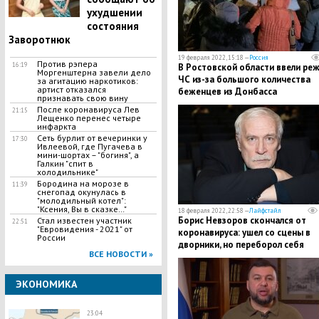
ухудшении
состояния
Заворотнюк
19 февраля 2022, 15:18 —
Россия
Против рэпера
16:19
В Ростовской области ввели ре
Моргенштерна завели дело
ЧС из-за большого количества
за агитацию наркотиков:
артист отказался
беженцев из Донбасса
признавать свою вину
После коронавируса Лев
21:15
Лещенко перенес четыре
инфаркта
Сеть бурлит от вечеринки у
17:30
Ивлеевой, где Пугачева в
мини-шортах – "богиня", а
Галкин "спит в
холодильнике"
Бородина на морозе в
11:39
снегопад окунулась в
"молодильный котел":
"Ксения, Вы в сказке…"
18 февраля 2022, 22:58 —
Лайфстайл
Борис Невзоров скончался от
Стал известен участник
22:51
"Евровидения - 2021" от
коронавируса: ушел со сцены в
России
дворники, но переборол себя
ВСЕ НОВОСТИ »
ЭКОНОМИКА
23:04