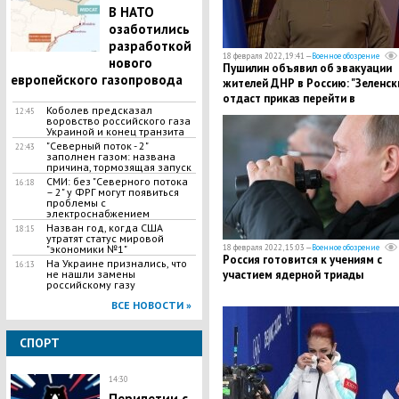
​В НАТО
озаботились
разработкой
18 февраля 2022, 19:41 —
Военное обозрение
нового
Пушилин объявил об эвакуации
европейского газопровода
жителей ДНР в Россию: "Зеленск
отдаст приказ перейти в
Коболев предсказал
12:45
наступление"
воровство российского газа
Украиной и конец транзита
"Северный поток - 2"
22:43
заполнен газом: названа
причина, тормозящая запуск
СМИ: без "Северного потока
16:18
– 2" у ФРГ могут появиться
проблемы с
электроснабжением
Назван год, когда США
18:15
утратят статус мировой
"экономики №1"
18 февраля 2022, 15:03 —
Военное обозрение
Россия готовится к учениям с
На Украине признались, что
16:13
не нашли замены
участием ядерной триады
российскому газу
ВСЕ НОВОСТИ »
СПОРТ
14:30
Перипетии с