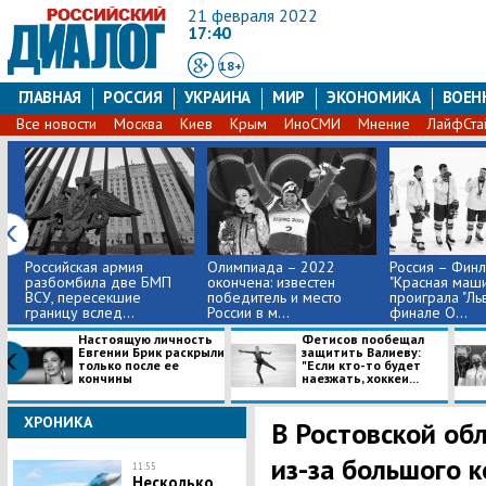
21 февраля 2022
17:40
18+
ГЛАВНАЯ
РОССИЯ
УКРАИНА
МИР
ЭКОНОМИКА
ВОЕН
Все новости
Москва
Киев
Крым
ИноСМИ
Мнение
ЛайфСта
Российская армия
Олимпиада – 2022
Россия – Финл
разбомбила две БМП
окончена: известен
"Красная маши
ВСУ, пересекшие
победитель и место
проиграла "Ль
границу вслед...
России в м...
финале О...
Настоящую личность
Фетисов пообещал
Евгении Брик раскрыли
защитить Валиеву:
только после ее
"Если кто-то будет
кончины
наезжать, хоккеи...
ХРОНИКА
В Ростовской об
из-за большого 
11:55
Несколько