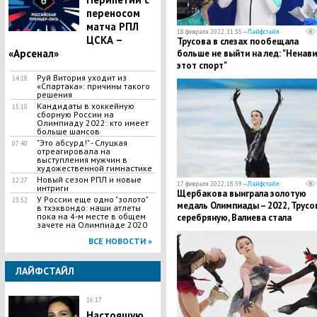
переносом
матча РПЛ
18 февраля 2022, 11:35 —
Лайфстайл
ЦСКА –
Трусова в слезах пообещала
«Арсенал»
больше не выйти на лед: "Ненав
этот спорт"
Руй Витория уходит из
14:18
«Спартака»: причины такого
решения
Кандидаты в хоккейную
15:10
сборную России на
Олимпиаду 2022: кто имеет
больше шансов
"Это абсурд!" - Слуцкая
07:40
отреагировала на
выступления мужчин в
художественной гимнастике
Новый сезон РПЛ и новые
12:27
17 февраля 2022, 18:59 —
Лайфстайл
интриги
Щербакова выиграла золотую
У России еще одно "золото"
23:52
медаль Олимпиады – 2022, Трусо
в тхэквондо: наши атлеты
пока на 4-м месте в общем
серебряную, Валиева стала
зачете на Олимпиаде 2020
четвертой: видео прокатов
ВСЕ НОВОСТИ »
ЛАЙФСТАЙЛ
16:17
Настоящую