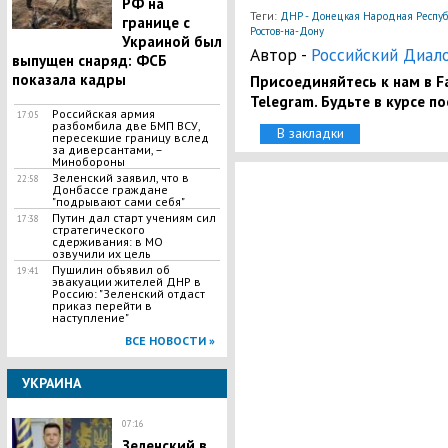
РФ на
Теги:
ДНР - Донецкая Народная Респуб
границе с
Ростов-на-Дону
Украиной был
Автор -
Российский Диал
выпущен снаряд: ФСБ
показала кадры
Присоединяйтесь к нам в Fa
Telegram. Будьте в курсе п
Российская армия
17:05
разбомбила две БМП ВСУ,
В закладки
пересекшие границу вслед
за диверсантами, –
Минобороны
Зеленский заявил, что в
22:58
Донбассе граждане
"подрывают сами себя"
Путин дал старт учениям сил
17:38
стратегического
сдерживания: в МО
озвучили их цель
Пушилин объявил об
19:41
эвакуации жителей ДНР в
Россию: "Зеленский отдаст
приказ перейти в
наступление"
ВСЕ НОВОСТИ »
УКРАИНА
07:16
Зеленский в