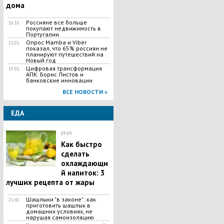
дома
Россияне все больше
16:35
покупают недвижимость в
Португалии
Опрос Mamba и Viber
11:01
показал, что 65% россиян не
планируют путешествий на
Новый год
Цифровая трансформация
19:01
АПК: Борис Листов и
банковские инновации
ВСЕ НОВОСТИ »
ЕДА
09:09
Как быстро
сделать
охлаждающи
й напиток: 3
лучших рецепта от жары
Шашлыки "в законе": как
21:45
приготовить шашлык в
домашних условиях, не
нарушая самоизоляцию