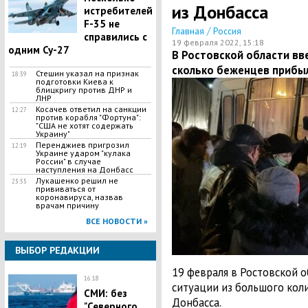
из Донбасса
истребителей
F-35 не
/
Главная
Россия
справились с
19 февраля 2022, 15:18
одним Су-27
В Ростовской области вв
сколько беженцев прибыл
Стешин указал на признак
18:39
подготовки Киева к
блицкригу против ДНР и
ЛНР
​Косачев ответил на санкции
12:27
против корабля "Фортуна":
"США не хотят содержать
Украину"
Перенджиев пригрозил
12:19
Украине ударом "кулака
России" в случае
наступления на Донбасс
Лукашенко решил не
23:55
прививаться от
коронавируса, назвав
врачам причину
ВСЕ НОВОСТИ »
ВЫБОР РЕДАКЦИИ
19 февраля в Ростовской 
16:18
ситуации из большого кол
СМИ: без
Донбасса.
"Северного