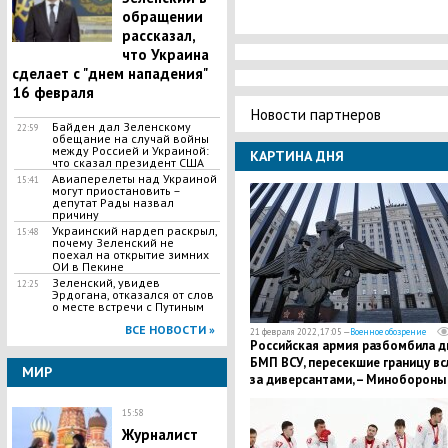
обращении
рассказал,
что Украина
сделает с "днем нападения"
16 февраля
Новости партнеров
Байден дал Зеленскому
22:59
обещание на случай войны
между Россией и Украиной:
КАРТИНА ДНЯ
что сказал президент США
Авиаперелеты над Украиной
15:41
могут приостановить –
депутат Рады назвал
причину
Украинский нардеп раскрыл,
15:48
почему Зеленский не
поехал на открытие зимних
ОИ в Пекине
Зеленский, увидев
12:25
Эрдогана, отказался от слов
о месте встречи с Путиным
ВСЕ НОВОСТИ »
21 февраля 2022, 17:05 —
Военное обозрение
Российская армия разбомбила д
БМП ВСУ, пересекшие границу вс
МИР
за диверсантами, – Минобороны
15:58
Журналист