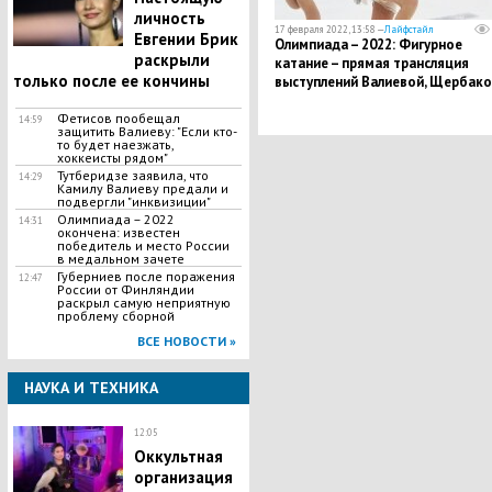
личность
17 февраля 2022, 13:58 —
Лайфстайл
Евгении Брик
Олимпиада – 2022: Фигурное
раскрыли
катание – прямая трансляция
только после ее кончины
выступлений Валиевой, Щербак
и Трусовой
Фетисов пообещал
14:59
защитить Валиеву: "Если кто-
то будет наезжать,
хоккеисты рядом"
Тутберидзе заявила, что
14:29
Камилу Валиеву предали и
подвергли "инквизиции"
Олимпиада – 2022
14:31
окончена: известен
победитель и место России
в медальном зачете
Губерниев после поражения
12:47
России от Финляндии
раскрыл самую неприятную
проблему сборной
ВСЕ НОВОСТИ »
НАУКА И ТЕХНИКА
12:05
Оккультная
организация