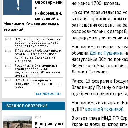
Опровержени
не менее 1700 человек.
е
На сайте правительства Ро
информации,
в связи с происходящим с
связанной с
Максимом Кожевниковым и
размещения созданы на баз
его женой
оздоровительных лагерей, 
планируется увеличение их
В Москве проходит большое
16:39
собрание Совбеза: какова
Напомним, о начале эваку
главная тема встречи
В Ростовской области ввели
15:18
объявил
Денис Пушилин
, 
режим ЧС из-за большого
количества беженцев из
наступления ВСУ по прика
Донбасса
Зеленского. Аналогичное з
Российские биатлонистки
15:14
стали серебряными
Леонид Пасечник.
медалистками ОИ: названы
имена героинь
Ранее, 15 февраля в Госду
В МИД РФ заверили о
16:44
провале западной агитации
Владимиру Путину о приз
войны
одобрено и принято прези
ВСЕ НОВОСТИ »
Напомним, 26 января в "Е
ВОЕННОЕ ОБОЗРЕНИЕ
и ЛНР
военной техникой
.
В ответ глава МИД РФ Серг
17:10
В погранпункт
Украина должна исполнят