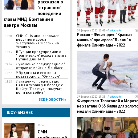
рассказал о
"странном"
поведении
главы МИД Британии в
центре Москвы
20 февраля 2022, 10:45 —
Лайфстайл
Россия – Финляндия: "Красная
СМИ: США анонсировали
15:30
вероятные сроки
машина" проиграла "Львам" в
"наступления" России на
финале Олимпиады – 2022
Украину
В Турции предупредили о
16:15
"трагическом" исходе визита
Путина для НАТО
Лукашенко предупредил об
22:26
отправке войск в Донбасс
У Эрдогана и его жены
16:47
подтвердился "Омикрон"
Лукашенко предупредил
18:18
НАТО и Украину в беседе с
Шойгу: "Полезут – получат,
вот и вся война"
19 февраля 2022, 19:25 —
Лайфстайл
ВСЕ НОВОСТИ »
Фигуристам Тарасовой и Мороз
не хватило 0,63 балла для золот
медали Олимпиады – 2022
ШОУ-БИЗНЕС
18:32
СМИ
сообщают об