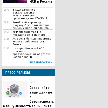
ИСВ в России
В США заявили о
20:40
доказательстве
искусственного
происхождения COVID-19
Китайский марсоход
20:11
"Чжучжун" передал первые
снимки с Красной планеты
КНР впервые удачно
09:29
посадила зонд на Марс
Астероид больше пирамиды
11:18
Хеопса приближается к
Земле
На Чернобыльской АЭС
21:13
ответили на
предупреждения об угрозе
новой аварии
ВСЕ НОВОСТИ »
ПРЕСС-РЕЛИЗЫ
18:25
Сохраняйте
ваши данные
в
безопасности,
а вашу личность защищайте