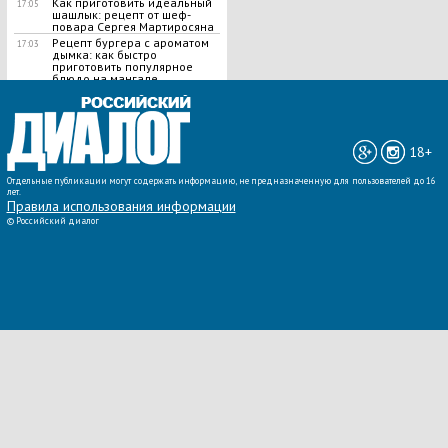
Как приготовить идеальный
17:05
шашлык​: рецепт от шеф-
повара Сергея Мартиросяна
Рецепт бургера с ароматом
17:03
дымка: как быстро
приготовить популярное
блюдо на мангале
ВСЕ НОВОСТИ »
18+
Отдельные публикации могут содержать информацию, не предназначенную для пользователей до 16
лет.
Правила использования информации
©
Российский диалог