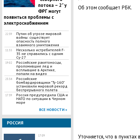
потока – 2" у
Об этом сообщает РБК.
ФРГ могут
появиться проблемы с
электроснабжением
Путин об угрозе мировой
22:39
войны: существует
опасность полного
взаимного уничтожения
Несколько истребителей F-
11:55
35 не справились с одним
Су-27
Российские ракетоносцы,
19:02
проломившие лед и
всплывшие в Арктике,
попали на видео
Российские
23:34
бомбардировщики "Ту-160"
установили мировой рекорд
беспрерывного полета
Россия предупредила США и
17:39
НАТО по ситуации в Черном
море
ВСЕ НОВОСТИ »
РОССИЯ
Уточняется, что в пунктах
17:09