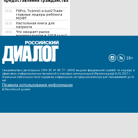
предоставления гражданства
FXPro, Tickmill и Just2Trade -
17:51
главные лидеры рейтинга
МОФТ
Настольная книга для
11:21
патриота
Что ожидает рынок
13:02
морепродуктов в 2019 году?
ВСЕ НОВОСТИ »
18+
Свидетельство о регистрации СМИ ЭЛ № ФС 77 - 68342 выдано федеральной службой по надзору в
сфере связи, информационных технологий и массовых коммуникаций (Роскомнадзор) 16.01.2017 г.
Отдельные публикации могут содержать информацию, не предназначенную для пользователей до 16
лет.
Правила использования информации
©
Российский диалог