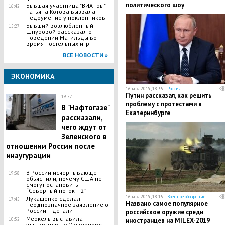
политического шоу
Бывшая участница "ВИА Гры"
16:42
Татьяна Котова вызвала
недоумение у поклонников
Бывший возлюбленный
15:27
Шнуровой рассказал о
поведении Матильды во
время постельных игр
ВСЕ НОВОСТИ »
ЭКОНОМИКА
16 мая 2019, 18:35 —
Россия
Путин рассказал, как решить
19:57
проблему с протестами в
В "Нафтогазе"
Екатеринбурге
рассказали,
чего ждут от
Зеленского в
отношении России после
инаугурации
В России исчерпывающе
19:38
объяснили, почему США не
смогут остановить
“Северный поток – 2”
16 мая 2019, 18:15 —
Военное обозрение
Лукашенко сделал
17:45
Названо самое популярное
неоднозначное заявление о
России – детали
российское оружие среди
Меркель выставила
10:52
иностранцев на MILEX-2019
ультиматум по "Северному