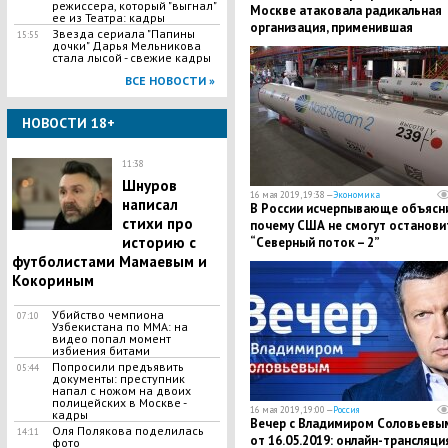
режиссера, который "выгнал"
Москве атаковала радикальная
ее из Театра: кадры
организация, применившая
Звезда сериала "Папины
15:55
дымовые шашки
дочки" Дарья Мельникова
стала лысой - свежие кадры
ВСЕ НОВОСТИ »
НОВОСТИ 18+
11:38
Шнуров
16 мая 2019, 19:38 —
Экономика
написал
В России исчерпывающе объясни
стихи про
почему США не смогут останови
историю с
“Северный поток – 2”
футболистами Мамаевым и
Кокориным
Убийство чемпиона
07:10
Узбекистана по MMA: на
видео попал момент
избиения битами
Попросили предъявить
05:44
документы: преступник
напал с ножом на двоих
полицейских в Москве -
16 мая 2019, 19:00 —
Россия
кадры
Вечер с Владимиром Соловьевы
Оля Полякова поделилась
14:11
от 16.05.2019: онлайн-трансляци
фото