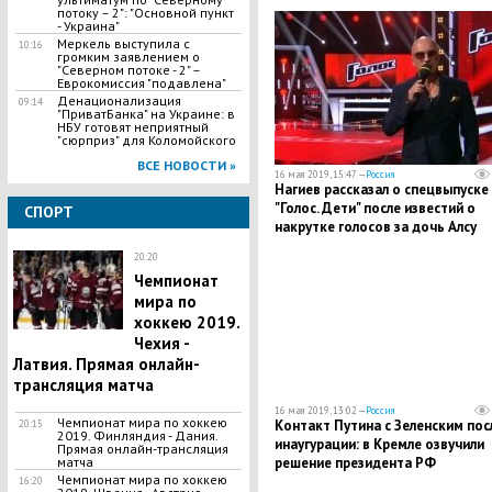
потоку – 2": "Основной пункт
- Украина"
Меркель выступила с
10:16
громким заявлением о
"Северном потоке - 2" –
Еврокомиссия "подавлена"
Денационализация
09:14
"ПриватБанка" на Украине: в
НБУ готовят неприятный
"сюрприз" для Коломойского
ВСЕ НОВОСТИ »
16 мая 2019, 15:47 —
Россия
Нагиев рассказал о спецвыпуске
"Голос. Дети" после известий о
СПОРТ
накрутке голосов за дочь Алсу
Абрамову
20:20
Чемпионат
мира по
хоккею 2019.
Чехия -
Латвия. Прямая онлайн-
трансляция матча
16 мая 2019, 13:02 —
Россия
Чемпионат мира по хоккею
Контакт Путина с Зеленским пос
20:15
2019. Финляндия - Дания.
инаугурации: в Кремле озвучили
Прямая онлайн-трансляция
матча
решение президента РФ
Чемпионат мира по хоккею
16:20