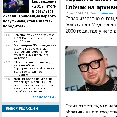
Евровидение
Собчак на архив
- 2019" итоги
и результат
15 мая 2019, 08:10 —
Шоу-бизнес
онлайн -трансляция первого
Стало известно о том,
полуфинала, стал известен
(Александр Медведев)
победитель
2000 года, где у него 
Чемпионат мира по хоккею
11:09
2019. Расписание игрового
дня 14 мая
​Где смотреть "Евровидение -
17:02
2019" в Израиле: онлайн-
трансляция церемонии
открытия музыкального
конкурса
"Мечтал стать летчиком", -
08:25
мать погибшего
бортпроводника Моисеева
дала трогательное
интервью
День выборов на Украине
14:49
второй тур Украины 2019 -
экзитпол и результат: стал
известен победитель:
онлайн-трансляция
ВСЕ НОВОСТИ »
Стоит отметить, что на
ВЫБОР РЕДАКЦИИ
обратили на его сходств