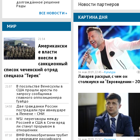
долгожданное решение
Новости партнеров
Рады
ВСЕ НОВОСТИ »
КАРТИНА ДНЯ
МИР
21:54
Американски
е власти
внесли в
санкционный
список чеченский отряд
16 мая 2019, 22:45 —
Культура
спецназа "Терек"
Лазарев раскрыл, с чем он
столкнулся на “Евровидении – 20
В посольстве Венесуэлы в
21:07
США прошли аресты по
запросу сообщника
главного оппозиционера
Гуайдо
​Две гражданки России
14:58
пострадали при авиаударе
в Йемене – СМИ
WSJ: переговоры между
08:40
Россией и США в Сочи вряд
ли станут прорывом в
отношениях
ВМФ Великобритании трубит
07:10
о перехвате российского
16 мая 2019, 21:52 —
Украина