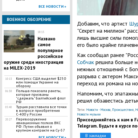
ВСЕ НОВОСТИ »
ВОЕННОЕ ОБОЗРЕНИЕ
Добавим, что артист
Шу
"Секрет на миллион" рас
18:15
лишь высшие силы помогл
Названо
его было крайне плачевн
самое
популярное
Как сообщал ранее "Росс
российское
Собчак
решила больше н
оружие среди иностранцев
на MILEX-2019
нежных отношений с Бог
разрыва с актером Макс
Конгресс США выделит $250
10:13
млн помощи Украине на
переход их романа на но
оборону
Польша показала ракеты,
06:38
Напомним, что эпатажн
которые призваны
"сдержать" Балтийский флот
решил обзавестись деть
РФ
Турция расставила все точки
05:40
Теги:
,
,
Новости - Москва
Происшествия
Н
в вопросе приобретения
С-400 у России
Новости музыки
Присоединяйтесь к нам в Fa
Перевооружение
20:27
авиационных полков ВКС
Telegram. Будьте в курсе п
РФ: Путин объявил о
крупном контракте на Су-57
В закладки
ВСЕ НОВОСТИ »