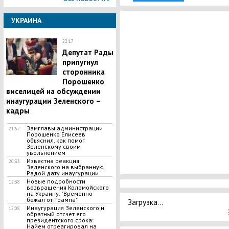
УКРАИНА
22:17
Депутат Рады
припугнул
сторонника
Порошенко
виселицей на обсуждении
инаугурации Зеленского –
кадры
Замглавы администрации
21:52
Порошенко Елисеев
объяснил, как помог
Зеленскому своим
увольнением
Известна реакция
20:33
Зеленского на выбранную
Радой дату инаугурации
Новые подробности
12:38
возвращения Коломойского
на Украину: "Временно
бежал от Трампа"
Загрузка...
Инаугурация Зеленского и
12:08
обратный отсчет его
президентского срока:
Найем отреагировал на