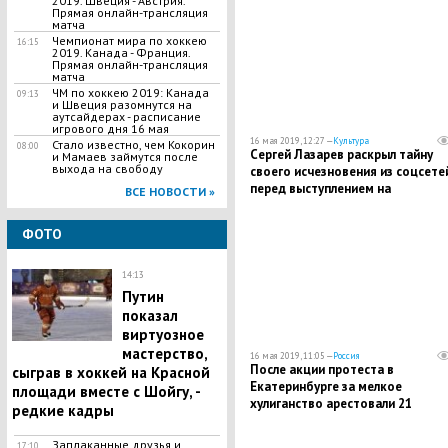
2019. Швеция - Австрия.
Прямая онлайн-трансляция
матча
Чемпионат мира по хоккею
16:15
2019. Канада - Франция.
Прямая онлайн-трансляция
матча
ЧМ по хоккею 2019: Канада
09:13
и Швеция разомнутся на
аутсайдерах - расписание
игрового дня 16 мая
16 мая 2019, 12:27 —
Культура
Стало известно, чем Кокорин
08:00
​Сергей Лазарев раскрыл тайну
и Мамаев займутся после
выхода на свободу
своего исчезновения из соцсете
перед выступлением на
ВСЕ НОВОСТИ »
"Евровидении – 2019"
ФОТО
14:13
Путин
показал
виртуозное
мастерство,
16 мая 2019, 11:05 —
Россия
После акции протеста в
сыграв в хоккей на Красной
Екатеринбурге за мелкое
площади вместе с Шойгу, -
хулиганство арестовали 21
редкие кадры
человека
Заплаканные друзья и
17:10