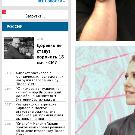
ВСЕ НОВОСТИ »
Загрузка...
РОССИЯ
22:25
Доренко не
станут
хоронить 18
мая - СМИ
Адвокат рассказал о
21:56
юридических последствиях
накрутки голосов на шоу
"Голос. Дети"
“Фиксируем ситуацию, не
21:45
кипим”, – мэр Высокинский
дал обещания жителям
Екатеринбурга, - кадры
Резиденцию патриарха
20:37
Кирилла в Москве
атаковала радикальная
организация, применившая
дымовые шашки
"Смело", – Максим Галкин
20:35
прокомментировал решение
об отмене итогов шоу "Голос.
Дети"