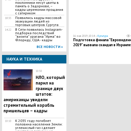
поклонники несут цветы в
память о Задорнове, –
кадры церемонии прощания
с сатириком
Появились кадры массовой
18:35
эвакуации людей из
торговых центров Сургута
В Сети появилась Іnstagram-
14:22
подборка последствий
“визита” урагана “Ирма” во
16 мая 2019, 10:14 —
Культура
​Подготовка финала "Евровидени
Флориду, США - кадры
2019" вызвала скандал в Израиле
ВСЕ НОВОСТИ »
НАУКА И ТЕХНИКА
10:50
НЛО, который
парил на
границе двух
штатов:
американцы увидели
стремительный корабль
пришельцев – кадры
К 2035 году погибнет
10:10
половина населения Земли:
углекислый газ сделает