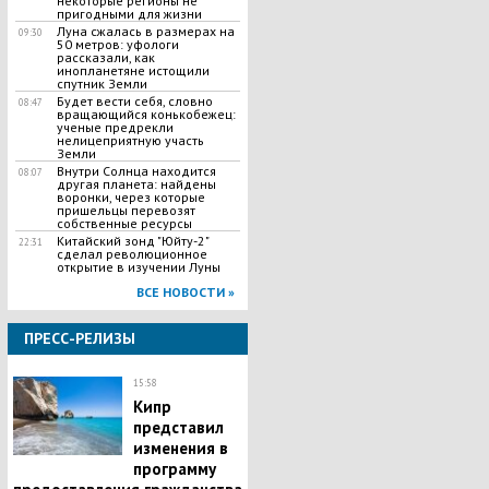
некоторые регионы не
пригодными для жизни
Луна сжалась в размерах на
09:30
50 метров: уфологи
рассказали, как
инопланетяне истощили
спутник Земли
Будет вести себя, словно
08:47
вращающийся конькобежец:
ученые предрекли
нелицеприятную участь
Земли
Внутри Солнца находится
08:07
другая планета: найдены
воронки, через которые
пришельцы перевозят
собственные ресурсы
Китайский зонд "Юйту-2"
22:31
сделал революционное
открытие в изучении Луны
ВСЕ НОВОСТИ »
ПРЕСС-РЕЛИЗЫ
15:58
Кипр
представил
изменения в
программу