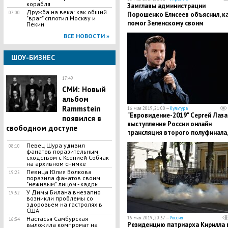
корабля
Замглавы администрации
Дружба на века: как общий
07:00
Порошенко Елисеев объяснил, к
"враг" сплотил Москву и
помог Зеленскому своим
Пекин
увольнением
ВСЕ НОВОСТИ »
ШОУ-БИЗНЕС
17:49
СМИ: Новый
альбом
Rammstein
16 мая 2019, 21:00 —
Культура
"Евровидение-2019" Сергей Лаза
появился в
выступление России онлайн
свободном доступе
трансляция второго полуфинала,
все итоги и результат
​Певец Шура удивил
08:10
фанатов поразительным
сходством с Ксенией Собчак
на архивном снимке
Певица Юлия Волкова
19:25
поразила фанатов своим
"неживым" лицом - кадры
​У Димы Билана внезапно
19:52
возникли проблемы со
здоровьем на гастролях в
США
Настасья Самбурская
16 мая 2019, 20:37 —
Россия
16:34
Резиденцию патриарха Кирилла 
выложила компромат на