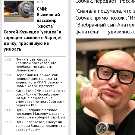
Собчак, передает "Россий
19:21
СМИ:
"Сначала подумала, что э
Выживший
Собчак прямо похож", "Им
пассажир
"Внебрачный сын Анатоли
"хвоста"
фанатела!" — удивились 
Сергей Кузнецов "увидел" в
горящем самолете Superjet
дочку, просившую не
умирать
Путин в разговоре с
20:28
Трампом рассказал, что
необходимо сделать
Зеленскому
Первомай в Париже: как
17:49
полицейские напали на
журналиста РИА "Новости" -
новые кадры протеста
Китайские СМИ восхищаются
19:24
российским "Посейдоном":
ни одна подлодка не
сможет тайно подобраться к
берегам РФ
Путин направил важное
14:17
послание Макрону в связи с
пожаром в соборе Нотр-Дам
Путин рассказал, смогут ли
17:55
санкции Запада повлиять на
судьбу России