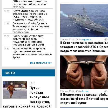
США снова отстраняют от
соревнований из-за его
глупости
​Результаты врачебного
07:31
обследования Роналду в
"Ювентусе" потрясли
медиков - подробности
Одного из убийц Дениса
22:59
Тена выпустили из тюрьмы
за день до гибели
спортсмена
Российский футболист
19:59
Дмитрий Тарасов
23 июля 2018, 17:03 —
Украина
поделился снимками
В Сети посмеялись над пафосны
новорожденной дочки
заходом кораблей НАТО в Одесс
Украинский боксер Усик
19:37
когда стала известна "причина
сделал резонансное
заявление о возвращении в
визита"
Крым
ВСЕ НОВОСТИ »
ФОТО
14:13
Путин
23 июля 2018, 14:30 —
Россия
показал
В Подмосковье задержан убийца
виртуозное
оставивший тело 5-летней жерт
мастерство,
спортивной сумке
сыграв в хоккей на Красной