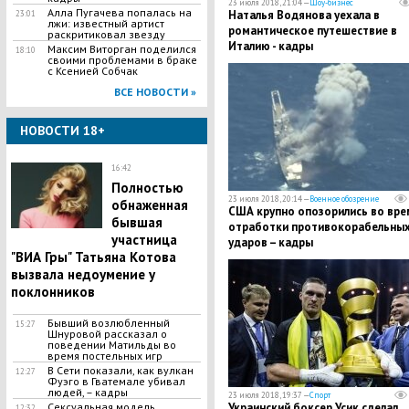
23 июля 2018, 21:04 —
Шоу-бизнес
Алла Пугачева попалась на
Наталья Водянова уехала в
23:01
лжи: известный артист
романтическое путешествие в
раскритиковал звезду
Италию - кадры
​Максим Виторган поделился
18:10
своими проблемами в браке
с Ксенией Собчак
ВСЕ НОВОСТИ »
НОВОСТИ 18+
16:42
Полностью
23 июля 2018, 20:14 —
Военное обозрение
обнаженная
США крупно опозорились во вре
бывшая
отработки противокорабельны
участница
ударов – кадры
"ВИА Гры" Татьяна Котова
вызвала недоумение у
поклонников
Бывший возлюбленный
15:27
Шнуровой рассказал о
поведении Матильды во
время постельных игр
В Сети показали, как вулкан
12:27
Фуэго в Гватемале убивал
людей, – кадры
23 июля 2018, 19:37 —
Спорт
Сексуальная модель
Украинский боксер Усик сделал
12:32