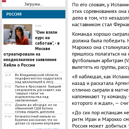
По его словам, у Испани
Загрузка...
этих соревнованиях она я
РОССИЯ
дело в том, что незадол
наставником стал Ферна
11:02
"Они взяли
Команда хорошо сыграла
курс на
должна была победить. Н
саботаж", - в
Марокко она столкнулась
Москве
пришлось полагаться на
отреагировали на
неоднозначное заявление
футбольным арбитрам (VA
Хейли о России
вылететь из группы, расс
Во Владимирской области
«Я наблюдал, как Испани
10:29
педофил жестко надругался
над школьницей в лесу
назад и раскатала Аргент
​Пытки в Ярославле: бывший
07:35
отлично сыграли в матче 
следователь расскажет, как
"закрыл глаза" на
напоминают ту команду. 
издевательства над
заключенным
которого я ждал», — счи
​Дошли до абсурда: из-за
07:14
обвинений США Бутину
«До сих пор испанцам н
готовы лишить диплома
Безжалостный маньяк из
07:04
ритм. Иран и Марокко см
Бурятии рассказал, что он
делал со своими жертвами
Россия может добиться т