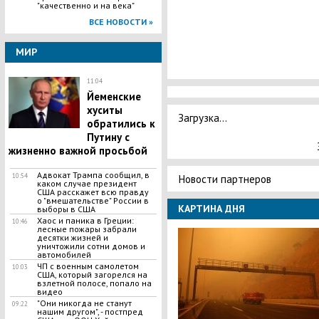
"качественно и на века"
ВСЕ НОВОСТИ »
МИР
11:04
Йеменские
хуситы
Загрузка...
обратились к
Путину с
жизненно важной просьбой
Адвокат Трампа сообщил, в
10:54
Новости партнеров
каком случае президент
США расскажет всю правду
о "вмешательстве" России в
КАРТИНА ДНЯ
выборы в США
Хаос и паника в Греции:
10:46
лесные пожары забрали
десятки жизней и
уничтожили сотни домов и
автомобилей
ЧП с военным самолетом
10:03
США, который загорелся на
взлетной полосе, попало на
видео
"Они никогда не станут
09:22
нашим другом", - постпред