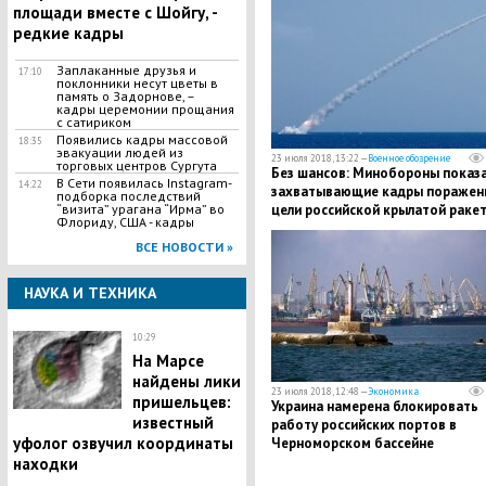
площади вместе с Шойгу, -
редкие кадры
Заплаканные друзья и
17:10
поклонники несут цветы в
память о Задорнове, –
кадры церемонии прощания
с сатириком
Появились кадры массовой
18:35
эвакуации людей из
23 июля 2018, 13:22 —
Военное обозрение
торговых центров Сургута
Без шансов: Минобороны показ
В Сети появилась Іnstagram-
14:22
захватывающие кадры поражен
подборка последствий
“визита” урагана “Ирма” во
цели российской крылатой раке
Флориду, США - кадры
с атомной подлодки “Томск”
ВСЕ НОВОСТИ »
НАУКА И ТЕХНИКА
10:29
На Марсе
найдены лики
23 июля 2018, 12:48 —
Экономика
пришельцев:
Украина намерена блокировать
известный
работу российских портов в
уфолог озвучил координаты
Черноморском бассейне
находки