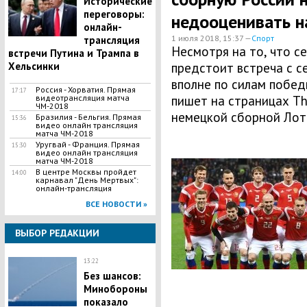
Исторические
переговоры:
недооценивать 
онлайн-
1 июля 2018, 15:37 —
Спорт
трансляция
Несмотря на то, что с
встречи Путина и Трампа в
Хельсинки
предстоит встреча с с
вполне по силам побед
Россия - Хорватия. Прямая
17:17
видеотрансляция матча
пишет на страницах T
ЧМ-2018
немецкой сборной Лот
Бразилия - Бельгия. Прямая
15:36
видео онлайн трансляция
матча ЧМ-2018
Уругвай - Франция. Прямая
15:30
видео онлайн трансляция
матча ЧМ-2018
В центре Москвы пройдет
14:00
карнавал "День Мертвых":
онлайн-трансляция
ВСЕ НОВОСТИ »
ВЫБОР РЕДАКЦИИ
13:22
Без шансов:
Минобороны
показало