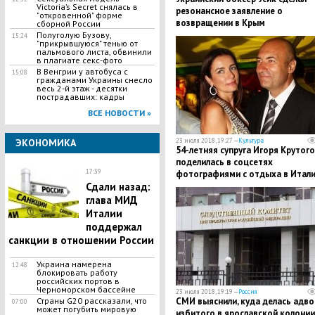
Victoria’s Secret снялась в
резонансное заявление о
"откровенной" форме
возвращении в Крым
сборной России
Полуголую Бузову,
15:24
"прикрывшуюся" тенью от
пальмового листа, обвинили
в плагиате секс-фото
В Венгрии у автобуса с
15:08
гражданами Украины снесло
весь 2-й этаж - десятки
пострадавших: кадры
ВСЕ НОВОСТИ »
ЭКОНОМИКА
23 июля 2018, 19:27 —
Культура
54-летняя супруга Игоря Крутого
поделилась в соцсетях
17:39
фотографиями с отдыха в Итал
Сдали назад:
глава МИД
Италии
поддержал
санкции в отношении России
Украина намерена
12:48
блокировать работу
российских портов в
Черноморском бассейне
23 июля 2018, 19:19 —
Россия
Страны G20 рассказали, что
СМИ выяснили, куда делась адво
07:00
может погубить мировую
избитого в ярославской колонии