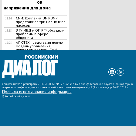
ов
напряжения для дома
СМИ: Компания UNIPUMP
11:54
представила три новых типа
насосов
В ГУ МВД и ОП РФ обсудили
15:18
проблемы в сфере
общепита
АЛЮТЕХ представил новую
12:05
модель управления
приводом роллет, - СМИ
ВСЕ НОВОСТИ »
Свидетельство о регистрации СМИ ЭЛ № ФС 77 - 68342 выдано федеральной службой по надзору в
сфере связи, информационных технологий и массовых коммуникаций (Роскомнадзор) 16.01.2017 г.
Правила использования информации
©
Российский диалог