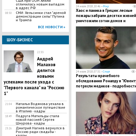
США при ООН Хейли
отличилась новым выпадом
24 июля 2018, 10:46 —
Мир
в адрес РФ
Хаос и паника в Греции: лесные
СМИ: Хельсинки стал "ареной
08:50
пожары забрали десятки жизней
демонстрации силы" Путина
и Трампа
уничтожили сотни домов и
автомобилей
ВСЕ НОВОСТИ »
ШОУ-БИЗНЕС
22:33
​Андрей
Малахов
делится
24 июля 2018, 07:31 —
Спорт
новыми
​Результаты врачебного
обследования Роналду в "Ювент
успехами после ухода с
потрясли медиков - подробност
"Первого канала" на "Россию
1"
Наталья Водянова уехала в
21:04
романтическое путешествие
в Италию - кадры
Подруга Матильды стала
18:49
новой пассией Сергея
Шнурова - кадры
Дмитрий Нагиев вернулся в
23:26
Россию ради свадьбы -
кадры