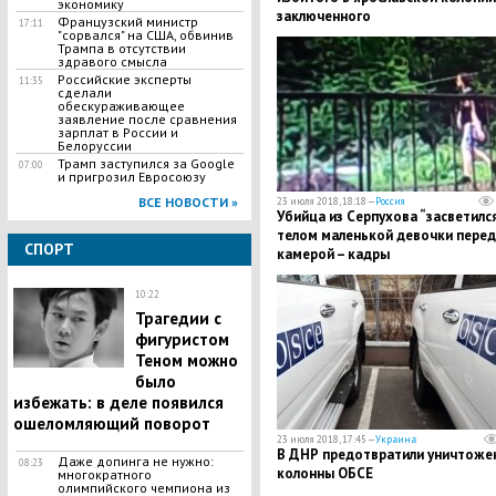
экономику
заключенного
Французский министр
17:11
"сорвался" на США, обвинив
Трампа в отсутствии
здравого смысла
Российские эксперты
11:35
сделали
обескураживающее
заявление после сравнения
зарплат в России и
Белоруссии
Трамп заступился за Google
07:00
и пригрозил Евросоюзу
ВСЕ НОВОСТИ »
23 июля 2018, 18:18 —
Россия
Убийца из Серпухова “засветился
телом маленькой девочки перед
СПОРТ
камерой – кадры
10:22
Трагедии с
фигуристом
Теном можно
было
избежать: в деле появился
ошеломляющий поворот
23 июля 2018, 17:45 —
Украина
В ДНР предотвратили уничтоже
Даже допинга не нужно:
08:23
колонны ОБСЕ
многократного
олимпийского чемпиона из