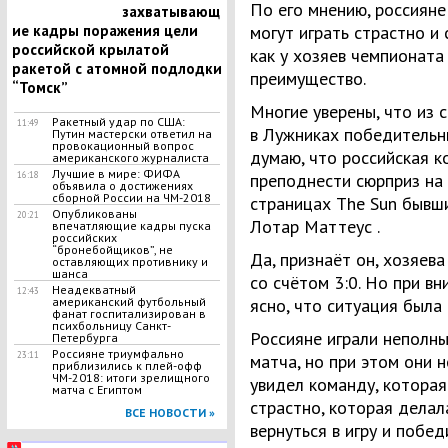
По его мнению, россияне
захватывающ
ие кадры поражения цели
могут играть страстно и 
российской крылатой
как у хозяев чемпионата
ракетой с атомной подлодки
преимущество.
“Томск”
Многие уверены, что из 
Ракетный удар по США:
11:49
в Лужниках победительн
Путин мастерски ответил на
провокационный вопрос
думаю, что российская 
американского журналиста
Лучшие в мире: ФИФА
16:18
преподнести сюрприз на
объявила о достижениях
сборной России на ЧМ-2018
страницах The Sun бывш
Опубликованы
20:21
Лотар Маттеус .
впечатляющие кадры пуска
российских
“бронебойщиков”, не
Да, признаёт он, хозяев
оставляющих противнику и
шанса
со счётом 3:0. Но при в
Неадекватный
12:43
американский футбольный
ясно, что ситуация была
фанат госпитализирован в
психбольницу Санкт-
Россияне играли неполн
Петербурга
Россияне триумфально
23:11
матча, но при этом они н
приблизились к плей-офф
ЧМ-2018: итоги зрелищного
увидел команду, которая
матча с Египтом
страстно, которая делал
ВСЕ НОВОСТИ »
вернуться в игру и побе