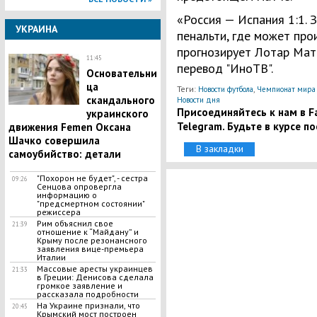
«Россия — Испания 1:1. 
УКРАИНА
пенальти, где может про
прогнозирует Лотар Мат
11:45
перевод "ИноТВ".
Основательни
ца
Теги:
,
Новости футбола
Чемпионат мира 
скандального
Новости дня
Присоединяйтесь к нам в Fa
украинского
Telegram. Будьте в курсе п
движения Femen Оксана
Шачко совершила
В закладки
самоубийство: детали
"Похорон не будет", - сестра
09:26
Сенцова опровергла
информацию о
"предсмертном состоянии"
режиссера
Рим объяснил свое
21:39
отношение к “Майдану” и
Крыму после резонансного
заявления вице-премьера
Италии
Массовые аресты украинцев
21:33
в Греции: Денисова сделала
громкое заявление и
рассказала подробности
На Украине признали, что
20:45
Крымский мост построен