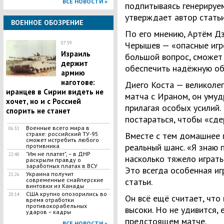
ВСЕ НОВОСТИ »
подпитываясь генерируе
утверждает автор статьи
ВОЕННОЕ ОБОЗРЕНИЕ
По его мнению, Артём Дз
Черышев — «опасные игро
07:59
​Израиль
большой вопрос, сможет 
держит
обеспечить надёжную об
армию
наготове:
Диего Коста — великоле
иранцев в Сирии видеть не
матча с Ираном, он умуд
хочет, но и с Россией
прилагая особых усилий.
спорить не станет
постараться, чтобы «сде
Военные всего мира в
06:31
страхе: российский ТУ-95
Вместе с тем домашнее 
сможет истребить любого
реальный шанс. «Я знаю 
противника
"Им не платят", – в ДНР
22:40
насколько тяжело играть
раскрыли правду о
заработных платах в ВСУ
Это всегда особенная иг
Украина получит
21:26
современные снайперские
статьи.
винтовки из Канады
США крупно опозорились во
20:14
Он всё ещё считает, что
время отработки
противокорабельных
высоки. Но не удивится, 
ударов – кадры
предстоящем матче.
ВСЕ НОВОСТИ »