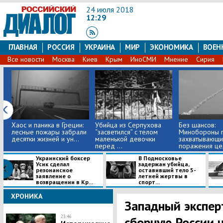
24 июля 2018
12:29
ГЛАВНАЯ
РОССИЯ
УКРАИНА
МИР
ЭКОНОМИКА
ВОЕН
Все новости
Москва
Киев
Крым
ИноСМИ
Мнение
Сирия
Хаос и паника в Греции:
Убийца из Серпухова
Без шансов:
лесные пожары забрали
“засветился” с телом
Минобороны п
десятки жизней и ун...
маленькой девочки
захватывающи
перед ...
поражения цел
Украинский боксер
В Подмосковье
Усик сделал
задержан убийца,
резонансное
оставивший тело 5-
заявление о
летней жертвы в
возвращении в Кр...
спорт...
ХРОНИКА
Западный экспер
23:46
сборную России н