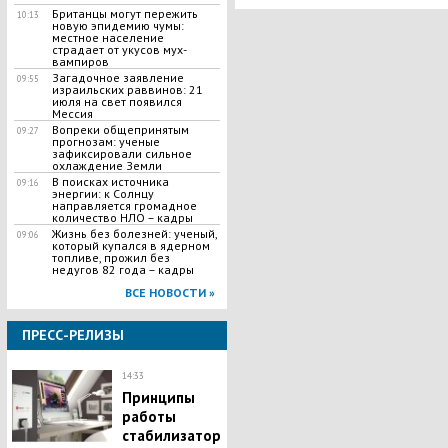
Британцы могут пережить
10:13
новую эпидемию чумы:
местное население
страдает от укусов мух-
вампиров
Загадочное заявление
09:55
израильских раввинов: 21
июля на свет появился
Мессия
Вопреки общепринятым
09:27
прогнозам: ученые
зафиксировали сильное
охлаждение Земли
В поисках источника
09:16
энергии: к Солнцу
направляется громадное
количество НЛО – кадры
Жизнь без болезней: ученый,
09:06
который купался в ядерном
топливе, прожил без
недугов 82 года – кадры
ВСЕ НОВОСТИ »
ПРЕСС-РЕЛИЗЫ
14:33
Принципы
работы
стабилизатор