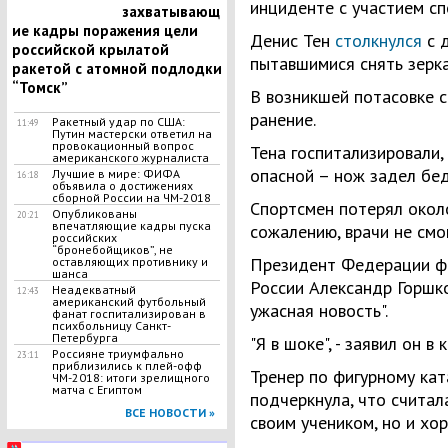
инциденте с участием сп
захватывающ
ие кадры поражения цели
Денис Тен
столкнулся
с 
российской крылатой
пытавшимися снять зерка
ракетой с атомной подлодки
“Томск”
В возникшей потасовке 
ранение.
Ракетный удар по США:
11:49
Путин мастерски ответил на
провокационный вопрос
Тена госпитализировали,
американского журналиста
опасной – нож задел бе
Лучшие в мире: ФИФА
16:18
объявила о достижениях
сборной России на ЧМ-2018
Спортсмен потерял около
Опубликованы
20:21
впечатляющие кадры пуска
сожалению, врачи не смо
российских
“бронебойщиков”, не
Президент Федерации фи
оставляющих противнику и
шанса
России Александр Горшко
Неадекватный
12:43
американский футбольный
ужасная новость".
фанат госпитализирован в
психбольницу Санкт-
Петербурга
"Я в шоке", - заявил он 
Россияне триумфально
23:11
приблизились к плей-офф
Тренер по фигурному кат
ЧМ-2018: итоги зрелищного
матча с Египтом
подчеркнула, что считал
ВСЕ НОВОСТИ »
своим учеником, но и хо