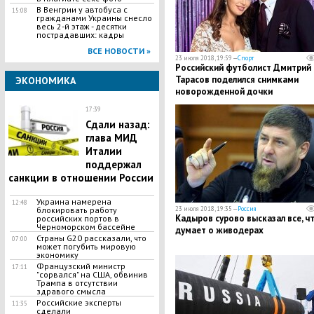
В Венгрии у автобуса с
15:08
гражданами Украины снесло
весь 2-й этаж - десятки
пострадавших: кадры
ВСЕ НОВОСТИ »
23 июля 2018, 19:59 —
Спорт
Российский футболист Дмитрий
Тарасов поделился снимками
ЭКОНОМИКА
новорожденной дочки
17:39
Сдали назад:
глава МИД
Италии
поддержал
санкции в отношении России
Украина намерена
12:48
блокировать работу
23 июля 2018, 19:35 —
Россия
Кадыров сурово высказал все, ч
российских портов в
Черноморском бассейне
думает о живодерах
Страны G20 рассказали, что
07:00
может погубить мировую
экономику
Французский министр
17:11
"сорвался" на США, обвинив
Трампа в отсутствии
здравого смысла
Российские эксперты
11:35
сделали