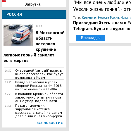
"Мы все очень любили его
Загрузка...
Унесли жизнь гения", - о
РОССИЯ
Теги:
,
,
Криминал
Новости России
Новости
Присоединяйтесь к нам в Fa
17:03
Telegram. Будьте в курсе п
​В Московской
В закладки
области
потерпел
крушение
легкомоторный самолет –
есть жертвы
​Очередной “хитрый” план: в
16:30
Киеве рассказали, как будут
возвращать Крым
Вклад Черчесова в успех
15:50
сборной России на ЧМ-2018
высоко оценили в ФИФА
В колонии Брянской области
15:38
заключенного пытали, пока
он не умер: подробности
Педагог девушки,
15:18
зарубившей котенка,
рассказала, какой на самом
деле была юная живодерка
ВСЕ НОВОСТИ »