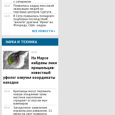
с сатириком
Появились кадры массовой
18:35
эвакуации людей из
торговых центров Сургута
В Сети появилась Іnstagram-
14:22
подборка последствий
“визита” урагана “Ирма” во
Флориду, США - кадры
ВСЕ НОВОСТИ »
НАУКА И ТЕХНИКА
10:29
На Марсе
найдены лики
пришельцев:
известный
уфолог озвучил координаты
находки
Британцы могут пережить
10:13
новую эпидемию чумы:
местное население
страдает от укусов мух-
вампиров
Загадочное заявление
09:55
израильских раввинов: 21
июля на свет появился