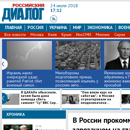
24 июля 2018
17:12
ГЛАВНАЯ
РОССИЯ
УКРАИНА
МИР
ЭКОНОМИКА
ВОЕН
Все новости
Москва
Киев
Крым
ИноСМИ
Мнение
Сирия
​Израиль нанес
Минобороны
Йеменские ху
очередной удар:
подготовило приказ,
обратились к 
ракетой Patriot сбит
позволяющий изымать у
жизненно важ
военный самол...
россиян авто...
просьбой
В ЦАХАЛе объяснили,
"Они взяли курс на
зачем была дана
саботаж", - в Москве
команда сбить
отреагировали на
самолет "Су" ВВС Сир...
неоднозначное...
ХРОНИКА
В России проком
23:46
зарезанном на гл