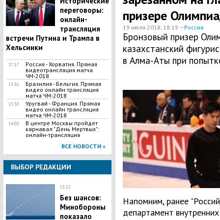
Исторические
переговоры:
призере Олимпиа
онлайн-
19 июля 2018, 18:19 —
Россия
трансляция
Бронзовый призер Олим
встречи Путина и Трампа в
Хельсинки
казахстанский фигурис
в Алма-Аты при попытк
Россия - Хорватия. Прямая
17:17
видеотрансляция матча
ЧМ-2018
Бразилия - Бельгия. Прямая
15:36
видео онлайн трансляция
матча ЧМ-2018
Уругвай - Франция. Прямая
15:30
видео онлайн трансляция
матча ЧМ-2018
В центре Москвы пройдет
14:00
карнавал "День Мертвых":
онлайн-трансляция
ВСЕ НОВОСТИ »
ВЫБОР РЕДАКЦИИ
13:22
Без шансов:
Напомним, ранее "Россий
Минобороны
департамент внутренних
показало