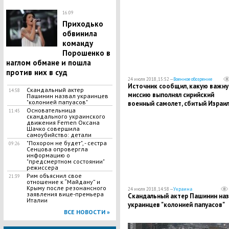
16:09
Приходько
обвинила
команду
Порошенко в
наглом обмане и пошла
против них в суд
24 июля 2018, 15:52 —
Военное обозрение
Источник сообщил, какую важн
Скандальный актер
14:58
миссию выполнял сирийский
Пашинин назвал украинцев
"колонией папуасов"
военный самолет, сбитый Израи
Основательница
11:45
скандального украинского
движения Femen Оксана
Шачко совершила
самоубийство: детали
"Похорон не будет", - сестра
09:26
Сенцова опровергла
информацию о
"предсмертном состоянии"
режиссера
Рим объяснил свое
21:39
отношение к “Майдану” и
Крыму после резонансного
24 июля 2018, 14:58 —
Украина
заявления вице-премьера
Скандальный актер Пашинин наз
Италии
украинцев "колонией папуасов"
ВСЕ НОВОСТИ »