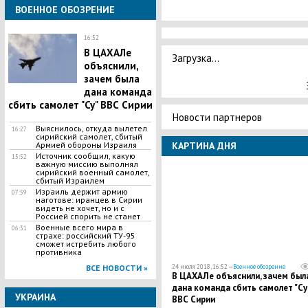
ВОЕННОЕ ОБОЗРЕНИЕ
16:52
В ЦАХАЛе
Загрузка...
объяснили,
зачем была
дана команда
сбить самолет "Су" ВВС Сирии
Новости партнеров
Выяснилось, откуда вылетел
16:27
сирийский самолет, сбитый
Армией обороны Израиля
КАРТИНА ДНЯ
Источник сообщил, какую
15:52
важную миссию выполнял
сирийский военный самолет,
сбитый Израилем
​Израиль держит армию
07:59
наготове: иранцев в Сирии
видеть не хочет, но и с
Россией спорить не станет
Военные всего мира в
06:31
страхе: российский ТУ-95
сможет истребить любого
противника
ВСЕ НОВОСТИ »
24 июля 2018, 16:52 —
Военное обозрение
В ЦАХАЛе объяснили, зачем был
дана команда сбить самолет "Су
УКРАИНА
ВВС Сирии