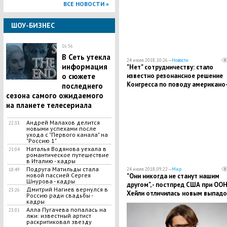
ВСЕ НОВОСТИ »
ШОУ-БИЗНЕС
16:56
В Сеть утекла
24 июля 2018, 10:26 —
Новости
информация
"Нет" сотрудничеству: стало
о сюжете
известно резонансное решение
Конгресса по поводу американо
последнего
российских отношений
сезона самого ожидаемого
на планете телесериала
​Андрей Малахов делится
22:33
новыми успехами после
ухода с "Первого канала" на
"Россию 1"
Наталья Водянова уехала в
21:04
романтическое путешествие
в Италию - кадры
Подруга Матильды стала
24 июля 2018, 09:22 —
Мир
18:49
новой пассией Сергея
"Они никогда не станут нашим
Шнурова - кадры
другом", - постпред США при ОО
Дмитрий Нагиев вернулся в
23:26
Хейли отличилась новым выпадо
Россию ради свадьбы -
кадры
адрес РФ
Алла Пугачева попалась на
23:01
лжи: известный артист
раскритиковал звезду