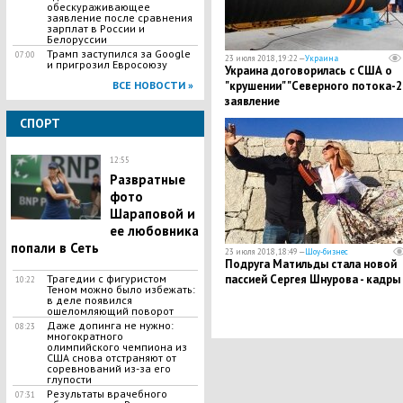
обескураживающее
заявление после сравнения
зарплат в России и
Белоруссии
Трамп заступился за Google
07:00
23 июля 2018, 19:22 —
Украина
и пригрозил Евросоюзу
Украина договорилась с США о
ВСЕ НОВОСТИ »
"крушении" "Северного потока-2"
заявление
СПОРТ
12:55
Развратные
фото
Шараповой и
ее любовника
попали в Сеть
23 июля 2018, 18:49 —
Шоу-бизнес
Подруга Матильды стала новой
Трагедии с фигуристом
пассией Сергея Шнурова - кадры
10:22
Теном можно было избежать:
в деле появился
ошеломляющий поворот
Даже допинга не нужно:
08:23
многократного
олимпийского чемпиона из
США снова отстраняют от
соревнований из-за его
глупости
​Результаты врачебного
07:31