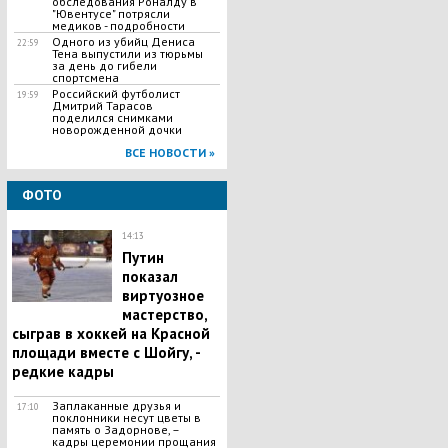
обследования Роналду в
"Ювентусе" потрясли
медиков - подробности
Одного из убийц Дениса
22:59
Тена выпустили из тюрьмы
за день до гибели
спортсмена
Российский футболист
19:59
Дмитрий Тарасов
поделился снимками
новорожденной дочки
ВСЕ НОВОСТИ »
ФОТО
14:13
Путин
показал
виртуозное
мастерство,
сыграв в хоккей на Красной
площади вместе с Шойгу, -
редкие кадры
Заплаканные друзья и
17:10
поклонники несут цветы в
память о Задорнове, –
кадры церемонии прощания