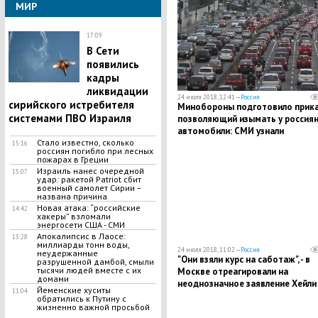
МИР
17:09
В Сети
появились
кадры
ликвидации
24 июля 2018, 12:41 —
Россия
сирийского истребителя
Минобороны подготовило прика
системами ПВО Израиля
позволяющий изымать у россия
автомобили: СМИ узнали
Стало известно, сколько
подробности
15:16
россиян погибло при лесных
пожарах в Греции
​Израиль нанес очередной
15:07
удар: ракетой Patriot сбит
военный самолет Сирии –
названа причина
​Новая атака: “российские
14:42
хакеры” взломали
энергосети США - СМИ
Апокалипсис в Лаосе:
13:28
миллиарды тонн воды,
24 июля 2018, 11:02 —
Россия
неудержанные
"Они взяли курс на саботаж", - в
разрушенной дамбой, смыли
тысячи людей вместе с их
Москве отреагировали на
домами
неоднозначное заявление Хейли
Йеменские хуситы
11:04
России
обратились к Путину с
жизненно важной просьбой