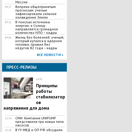
Мессия
Вопреки общепринятым
09:27
прогнозам: ученые
зафиксировали сильное
охлаждение Земли
В поисках источника
09:16
энергии: к Солнцу
направляется громадное
количество НЛО – кадры
Жизнь без болезней: ученый,
09:06
который купался в ядерном
топливе, прожил без
недугов 82 года – кадры
ВСЕ НОВОСТИ »
ПРЕСС-РЕЛИЗЫ
14:33
Принципы
работы
стабилизатор
ов
напряжения для дома
СМИ: Компания UNIPUMP
11:54
представила три новых типа
насосов
В ГУ МВД и ОП РФ обсудили
15:18