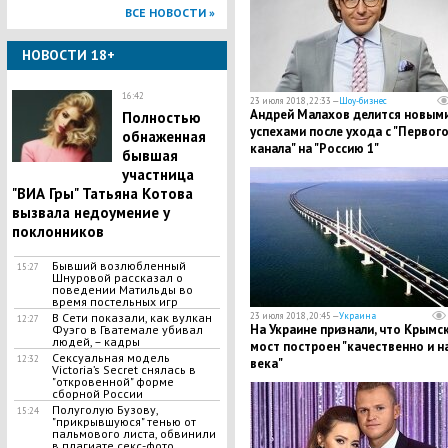
ВСЕ НОВОСТИ »
НОВОСТИ 18+
16:42
23 июля 2018, 22:33 —
Шоу-бизнес
​Андрей Малахов делится новым
Полностью
успехами после ухода с "Первог
обнаженная
канала" на "Россию 1"
бывшая
участница
"ВИА Гры" Татьяна Котова
вызвала недоумение у
поклонников
Бывший возлюбленный
15:27
Шнуровой рассказал о
поведении Матильды во
время постельных игр
В Сети показали, как вулкан
23 июля 2018, 20:45 —
Украина
12:27
На Украине признали, что Крымс
Фуэго в Гватемале убивал
людей, – кадры
мост построен "качественно и н
Сексуальная модель
12:32
века"
Victoria’s Secret снялась в
"откровенной" форме
сборной России
Полуголую Бузову,
15:24
"прикрывшуюся" тенью от
пальмового листа, обвинили
в плагиате секс-фото