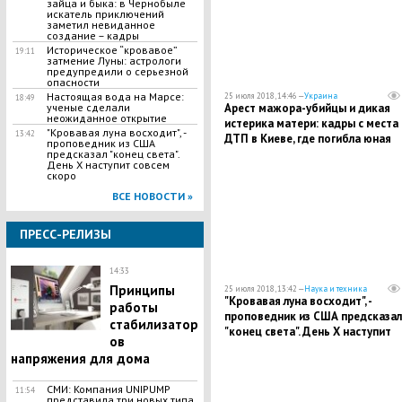
зайца и быка: в Чернобыле
искатель приключений
заметил невиданное
создание – кадры
Историческое “кровавое”
19:11
затмение Луны: астрологи
предупредили о серьезной
опасности
​Настоящая вода на Марсе:
25 июля 2018, 14:46 —
Украина
18:49
Арест мажора-убийцы и дикая
ученые сделали
неожиданное открытие
истерика матери: кадры с места
"Кровавая луна восходит", -
13:42
ДТП в Киеве, где погибла юная
проповедник из США
россиянка
предсказал "конец света".
День Х наступит совсем
скоро
ВСЕ НОВОСТИ »
ПРЕСС-РЕЛИЗЫ
14:33
Принципы
25 июля 2018, 13:42 —
Наука и техника
"Кровавая луна восходит", -
работы
проповедник из США предсказал
стабилизатор
"конец света". День Х наступит
ов
совсем скоро
напряжения для дома
СМИ: Компания UNIPUMP
11:54
представила три новых типа