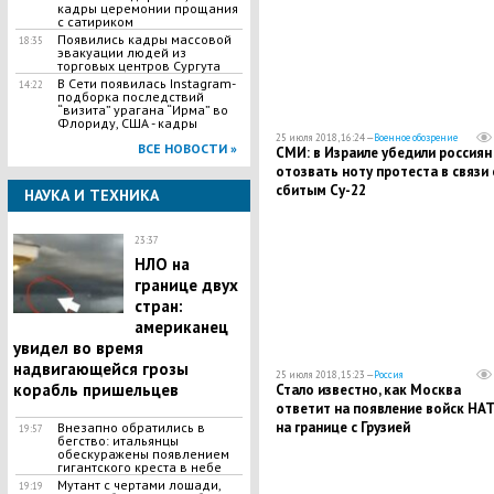
кадры церемонии прощания
с сатириком
Появились кадры массовой
18:35
эвакуации людей из
торговых центров Сургута
В Сети появилась Іnstagram-
14:22
подборка последствий
“визита” урагана “Ирма” во
Флориду, США - кадры
25 июля 2018, 16:24 —
Военное обозрение
ВСЕ НОВОСТИ »
СМИ: в Израиле убедили россиян
отозвать ноту протеста в связи 
сбитым Су-22
НАУКА И ТЕХНИКА
23:37
НЛО на
границе двух
стран:
американец
увидел во время
надвигающейся грозы
25 июля 2018, 15:23 —
Россия
корабль пришельцев
Стало известно, как Москва
ответит на появление войск НА
на границе с Грузией
Внезапно обратились в
19:57
бегство: итальянцы
обескуражены появлением
гигантского креста в небе
Мутант с чертами лошади,
19:19