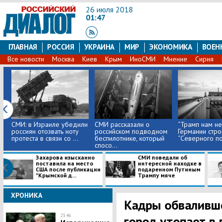
26 июля 2018
01:47
ГЛАВНАЯ
РОССИЯ
УКРАИНА
МИР
ЭКОНОМИКА
ВОЕН
Все новости
Москва
Киев
Крым
ИноСМИ
Мнение
Сирия
СМИ: в Израиле убедили
СМИ рассказали о
“Трамп нам не у
россиян отозвать ноту
российском подводном
Германии стро
протеста в связи со ...
беспилотнике, который
“Северного пот
спосо...
Захарова изысканно
СМИ поведали об
поставила на место
интересной находке в
США после публикации
подаренном Путиным
"Крымской д...
Трампу мяче
ХРОНИКА
Кадры обваливше
23:46
город утопает в 