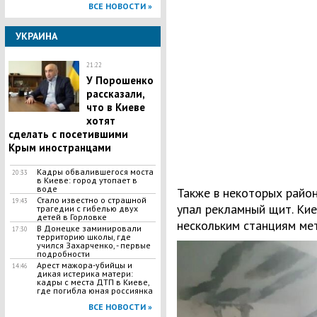
ВСЕ НОВОСТИ »
УКРАИНА
21:22
У Порошенко
рассказали,
что в Киеве
хотят
сделать с посетившими
Крым иностранцами
Кадры обвалившегося моста
20:33
в Киеве: город утопает в
воде
Также в некоторых район
Стало известно о страшной
19:43
упал рекламный щит. Кие
трагедии с гибелью двух
детей в Горловке
нескольким станциям ме
В Донецке заминировали
17:30
территорию школы, где
учился Захарченко, - первые
подробности
Арест мажора-убийцы и
14:46
дикая истерика матери:
кадры с места ДТП в Киеве,
где погибла юная россиянка
ВСЕ НОВОСТИ »