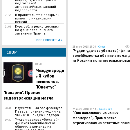
Федора Бондарчука
подготовкой
антироссийских санкций –
подробности
В правительстве раскрыли
21:33
планы по индексации
пенсий
Курс рубля резко снизился
21:06
на фоне резонансного
заявления Трампа
ВСЕ НОВОСТИ »
25 июля 2018, 19:20 —
Спорт
"Чудом удалось убежать", - финс
СПОРТ
волейболистка обвинила коман
из России в попытке изнасилова
01:20
Международн
ый кубок
чемпионов.
"Ювентус" -
"Бавария". Прямая
видеотрансляция матча
Изумительный гол француза
20:41
25 июля 2018, 18:54 —
Экономика
Павара признан лучшим на
​“Они нацелились на наших
ЧМ-2018 – видео шедевра
фермеров”, - Трамп резко
"Чудом удалось убежать", -
19:20
отреагировал на ответные пошл
финская волейболистка
обвинила команду из
Китая
России в попытке