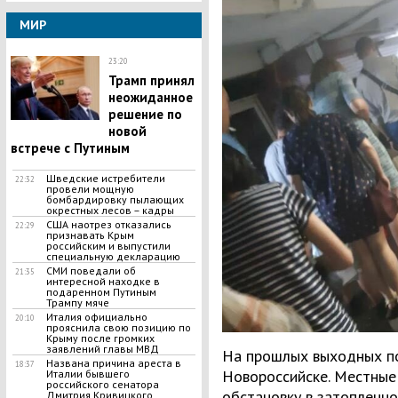
МИР
23:20
Трамп принял
неожиданное
решение по
новой
встрече с Путиным
Шведские истребители
22:32
провели мощную
бомбардировку пылающих
окрестных лесов – кадры
США наотрез отказались
22:29
признавать Крым
российским и выпустили
специальную декларацию
СМИ поведали об
21:35
интересной находке в
подаренном Путиным
Трампу мяче
Италия официально
20:10
прояснила свою позицию по
Крыму после громких
заявлений главы МВД
На прошлых выходных по
Названа причина ареста в
18:37
Новороссийске. Местные
Италии бывшего
российского сенатора
обстановку в затопленно
Дмитрия Кривицкого