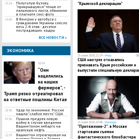
Полуголую Бузову,
"Крымской декларации"
15:24
"прикрывшуюся" тенью от
пальмового листа, обвинили
в плагиате секс-фото
В Венгрии у автобуса с
15:08
гражданами Украины снесло
весь 2-й этаж - десятки
пострадавших: кадры
ВСЕ НОВОСТИ »
ЭКОНОМИКА
25 июля 2018, 22:29 —
Мир
США наотрез отказались
18:54
признавать Крым российским и
​“Они
выпустили специальную деклар
нацелились
на наших
фермеров”, -
Трамп резко отреагировал
на ответные пошлины Китая
Удар по экономике: Россия
10:58
нашла "слабое место" США
Пушков предрек новую
07:30
войну в случае введения
25 июля 2018, 20:48 —
Культура
​"Притяжение-2": в Москве
Вашингтоном эмбарго на
иранскую нефть
стартовали съемки
Вашингтон отреагировал на
22:59
фантастического блокбастера
встречу Путина и Трампа