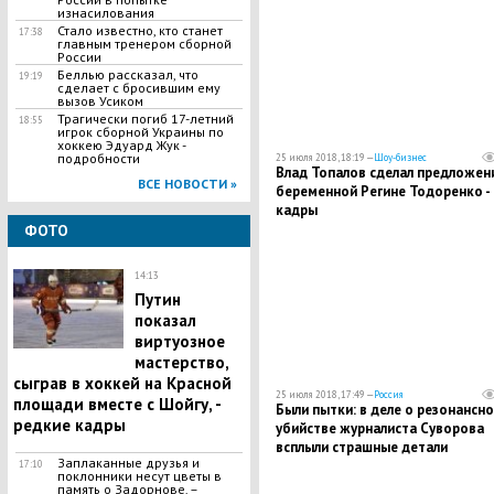
изнасилования
Стало известно, кто станет
17:38
главным тренером сборной
России
Беллью рассказал, что
19:19
сделает с бросившим ему
вызов Усиком
​Трагически погиб 17-летний
18:55
игрок сборной Украины по
хоккею Эдуард Жук -
подробности
25 июля 2018, 18:19 —
Шоу-бизнес
​Влад Топалов сделал предложен
ВСЕ НОВОСТИ »
беременной Регине Тодоренко -
кадры
ФОТО
14:13
Путин
показал
виртуозное
мастерство,
сыграв в хоккей на Красной
25 июля 2018, 17:49 —
Россия
площади вместе с Шойгу, -
Были пытки: в деле о резонансн
редкие кадры
убийстве журналиста Суворова
всплыли страшные детали
Заплаканные друзья и
17:10
поклонники несут цветы в
память о Задорнове, –