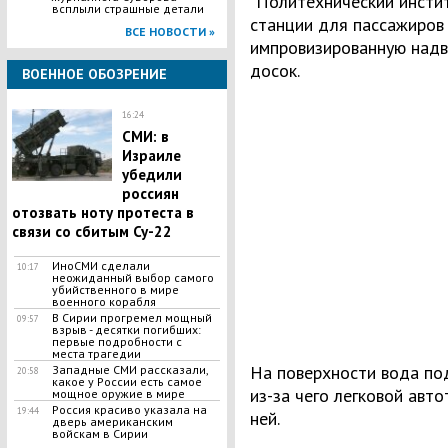
“Политехнический инстит
всплыли страшные детали
станции для пассажиров
ВСЕ НОВОСТИ »
импровизированную надв
досок.
ВОЕННОЕ ОБОЗРЕНИЕ
16:24
СМИ: в
Израиле
убедили
россиян
отозвать ноту протеста в
связи со сбитым Су-22
ИноСМИ сделали
10:17
неожиданный выбор самого
убийственного в мире
военного корабля
В Сирии прогремел мощный
09:57
взрыв - десятки погибших:
первые подробности с
места трагедии
На поверхности вода по
Западные СМИ рассказали,
20:58
какое у России есть самое
из-за чего легковой авт
мощное оружие в мире
Россия красиво указала на
19:44
ней.
дверь американским
войскам в Сирии