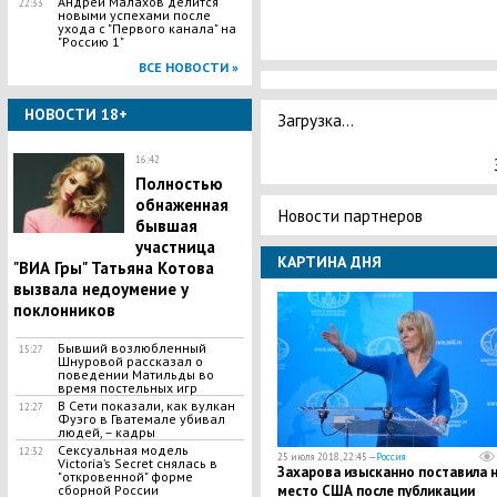
​Андрей Малахов делится
22:33
новыми успехами после
ухода с "Первого канала" на
"Россию 1"
ВСЕ НОВОСТИ »
НОВОСТИ 18+
Загрузка...
16:42
Полностью
обнаженная
Новости партнеров
бывшая
участница
КАРТИНА ДНЯ
"ВИА Гры" Татьяна Котова
вызвала недоумение у
поклонников
Бывший возлюбленный
15:27
Шнуровой рассказал о
поведении Матильды во
время постельных игр
В Сети показали, как вулкан
12:27
Фуэго в Гватемале убивал
людей, – кадры
Сексуальная модель
12:32
25 июля 2018, 22:45 —
Россия
Victoria’s Secret снялась в
Захарова изысканно поставила 
"откровенной" форме
место США после публикации
сборной России