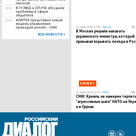
насосов
В ГУ МВД и ОП РФ обсудили
15:18
проблемы в сфере
общепита
АЛЮТЕХ представил новую
12:05
модель управления
приводом роллет, - СМИ
25 июля 2018, 12:43 —
Россия
В Москве решили наказать
ВСЕ НОВОСТИ »
украинского министра, который
призывал взрывать поезда в Рос
сюжет
25 июля 2018, 12:23 —
Мир
СМИ: Кремль не намерен терпет
"агрессивные шаги" НАТО на Укр
и в Грузии