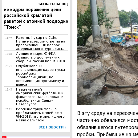
захватывающ
ие кадры поражения цели
российской крылатой
ракетой с атомной подлодки
“Томск”
Ракетный удар по США:
11:49
Путин мастерски ответил на
провокационный вопрос
американского журналиста
Лучшие в мире: ФИФА
16:18
объявила о достижениях
сборной России на ЧМ-2018
Опубликованы
20:21
впечатляющие кадры пуска
российских
“бронебойщиков”, не
оставляющих противнику и
шанса
Неадекватный
12:43
американский футбольный
фанат госпитализирован в
психбольницу Санкт-
Петербурга
Россияне триумфально
23:11
В эту среду на пересече
приблизились к плей-офф
ЧМ-2018: итоги зрелищного
частично обвалился мост
матча с Египтом
обвалившегося путепров
ВСЕ НОВОСТИ »
пробки. Прибывшие на м