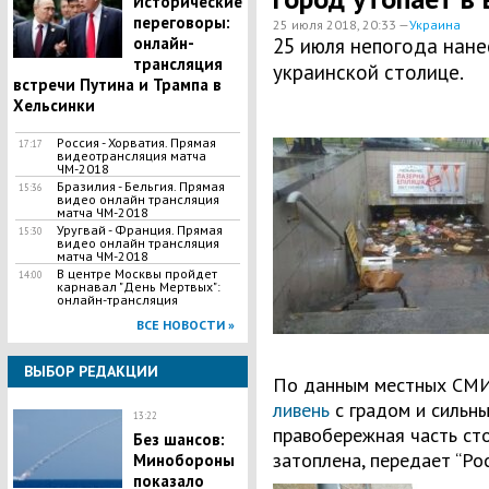
Исторические
переговоры:
25 июля 2018, 20:33 —
Украина
онлайн-
25 июля непогода нане
трансляция
украинской столице.
встречи Путина и Трампа в
Хельсинки
Россия - Хорватия. Прямая
17:17
видеотрансляция матча
ЧМ-2018
Бразилия - Бельгия. Прямая
15:36
видео онлайн трансляция
матча ЧМ-2018
Уругвай - Франция. Прямая
15:30
видео онлайн трансляция
матча ЧМ-2018
В центре Москвы пройдет
14:00
карнавал "День Мертвых":
онлайн-трансляция
ВСЕ НОВОСТИ »
ВЫБОР РЕДАКЦИИ
По данным местных СМИ
ливень
с градом и сильны
13:22
правобережная часть ст
Без шансов:
затоплена, передает “Рос
Минобороны
показало