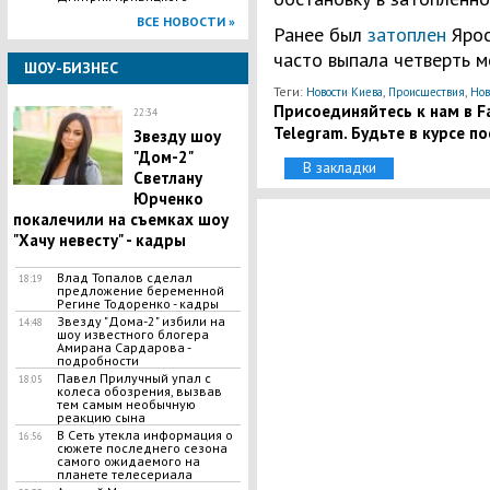
ВСЕ НОВОСТИ »
Ранее был
затоплен
Ярос
часто выпала четверть м
ШОУ-БИЗНЕС
Теги:
,
,
Новости Киева
Происшествия
Нов
Присоединяйтесь к нам в Fa
22:34
Telegram. Будьте в курсе п
​Звезду шоу
"Дом-2"
В закладки
Светлану
Юрченко
покалечили на съемках шоу
"Хачу невесту" - кадры
​Влад Топалов сделал
18:19
предложение беременной
Регине Тодоренко - кадры
Звезду "Дома-2" избили на
14:48
шоу известного блогера
Амирана Сардарова -
подробности
​Павел Прилучный упал с
18:05
колеса обозрения, вызвав
тем самым необычную
реакцию сына
В Сеть утекла информация о
16:56
сюжете последнего сезона
самого ожидаемого на
планете телесериала