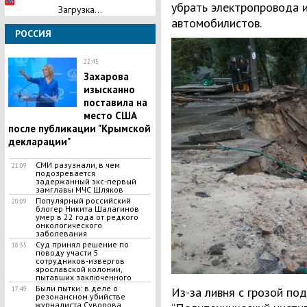
убрать электропровода и
Загрузка...
автомобилистов.
РОССИЯ
22:45
Захарова
изысканно
поставила на
место США
после публикации "Крымской
декларации"
СМИ разузнали, в чем
21:09
подозревается
задержанный экс-первый
замглавы МЧС Шляков
​Популярный российский
20:09
блогер Никита Шалагинов
умер в 22 года от редкого
онкологического
заболевания
Суд принял решение по
18:35
поводу участи 5
сотрудников-извергов
ярославской колонии,
пытавших заключенного
Были пытки: в деле о
Из-за ливня с грозой по
17:49
резонансном убийстве
журналиста Суворова