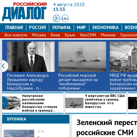
4 августа 2020
13:33
18+
ГЛАВНАЯ
РОССИЯ
УКРАИНА
МИР
ЭКОНОМИКА
ВОЕН
Все новости
Москва
Киев
Крым
ИноСМИ
Мнение
Гороско
Послание Александра
​Российский морской
МИД РФ выдв
Лукашенко народу
десант высадился на
новое требов
Белоруссии и
"необитаемое"
Белоруссии из
Нацсобранию - п...
побережье: ...
задержанных р
​Напуганная
​9 вертолетов ВВС США
российскими
замечены у границ
наемниками
Белоруссии: что
Белоруссия стянула
известно
войска к границе...
ХРОНИКА
Зеленский перес
российские СМИ
11:38