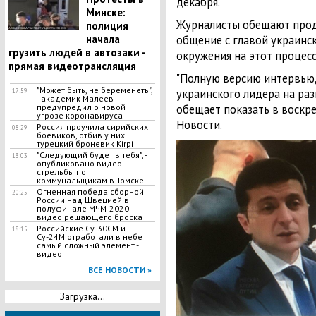
декабря.
Минске:
Журналисты обещают прод
полиция
начала
общение с главой украинск
грузить людей в автозаки -
окружения на этот процес
прямая видеотрансляция
"Полную версию интервью,
"Может быть, не беременеть",
украинского лидера на раз
17:59
- академик Малеев
предупредил о новой
обещает показать в воскре
угрозе коронавируса
Новости.
Россия проучила сирийских
08:29
боевиков, отбив у них
турецкий броневик Kirpi
"Следующий будет в тебя", -
13:03
опубликовано видео
стрельбы по
коммунальщикам в Томске
Огненная победа сборной
20:25
России над Швецией в
полуфинале МЧМ-2020 -
видео решающего броска
Российские Су-30СМ и
18:15
Су-24М отработали в небе
самый сложный элемент -
видео
ВСЕ НОВОСТИ »
Загрузка...