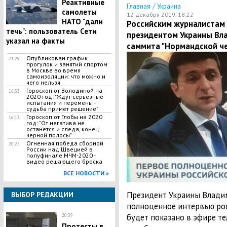
Реактивные
/
Главная
Украина
самолеты
12 декабря 2019, 18:22
НАТО "дали
Российским журналистам
течь": пользователь Сети
президентом Украины Вл
указал на факты
саммита "Нормандской че
Опубликован график
21:29
прогулок и занятий спортом
в Москве во время
самоизоляции: что можно и
чего нельзя
Гороскоп от Володиной на
16:33
2020 год: "Ждут серьезные
испытания и перемены -
судьба примет решение"
Гороскоп от Глобы на 2020
16:13
год: "От негатива не
останется и следа, конец
черной полосы"
Огненная победа сборной
20:25
России над Швецией в
полуфинале МЧМ-2020 -
видео решающего броска
ВСЕ НОВОСТИ »
Президент Украины Владим
ВЫБОР РЕДАКЦИИ
полноценное интервью рос
будет показано в эфире тел
20:39
Протесты в