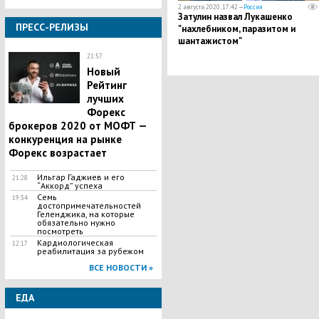
2 августа 2020, 17:42 —
Россия
Затулин назвал Лукашенко
ПРЕСС-РЕЛИЗЫ
"нахлебником, паразитом и
шантажистом"
21:57
Новый
Рейтинг
лучших
Форекс
брокеров 2020 от МОФТ —
конкуренция на рынке
Форекс возрастает
Ильгар Гаджиев и его
21:28
“Аккорд” успеха
Семь
19:34
достопримечательностей
Геленджика, на которые
обязательно нужно
посмотреть
Кардиологическая
12:17
реабилитация за рубежом
ВСЕ НОВОСТИ »
ЕДА