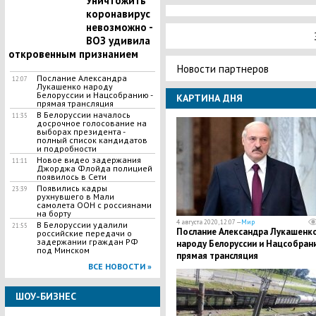
Уничтожить
коронавирус
невозможно -
ВОЗ удивила
откровенным признанием
Новости партнеров
Послание Александра
12:07
Лукашенко народу
Белоруссии и Нацсобранию -
КАРТИНА ДНЯ
прямая трансляция
В Белоруссии началось
11:35
досрочное голосование на
выборах президента -
полный список кандидатов
и подробности
Новое видео задержания
11:11
Джорджа Флойда полицией
появилось в Сети
​Появились кадры
23:39
рухнувшего в Мали
самолета ООН с россиянами
на борту
4 августа 2020, 12:07 —
Мир
​В Белоруссии удалили
21:55
Послание Александра Лукашенк
российские передачи о
задержании граждан РФ
народу Белоруссии и Нацсобрани
под Минском
прямая трансляция
ВСЕ НОВОСТИ »
ШОУ-БИЗНЕС