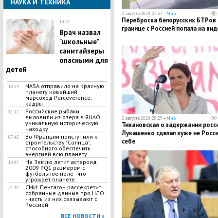
НАУКА И ТЕХНИКА
2 августа 2020, 22:37 —
Мир
Переброска белорусских БТРов 
10:47
границе с Россией попала на вид
Врач назвал
"школьные"
санитайзеры
опасными для
детей
​NASA отправило на Красную
18:54
планету новейший
марсоход Perceverence:
кадры
Российские рыбаки
11:17
выловили из озера в ЯНАО
2 августа 2020, 20:29 —
Мир
уникальную историческую
Тихановская о задержании росси
находку
Лукашенко сделал хуже не Росси
Во Франции приступили к
07:45
себе
строительству "Солнца",
способного обеспечить
энергией всю планету
На Землю летит астероид
10:47
2009 PQ1 размером с
футбольное поле - что
угрожает планете
СМИ: Пентагон рассекретит
21:30
собранные данные про НЛО
- часть из них связывают с
Россией
ВСЕ НОВОСТИ »