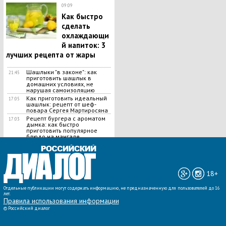
09:09
Как быстро
сделать
охлаждающи
й напиток: 3
лучших рецепта от жары
Шашлыки "в законе": как
21:45
приготовить шашлык в
домашних условиях, не
нарушая самоизоляцию
Как приготовить идеальный
17:05
шашлык​: рецепт от шеф-
повара Сергея Мартиросяна
Рецепт бургера с ароматом
17:03
дымка: как быстро
приготовить популярное
блюдо на мангале
ВСЕ НОВОСТИ »
18+
Отдельные публикации могут содержать информацию, не предназначенную для пользователей до 16
лет.
Правила использования информации
©
Российский диалог