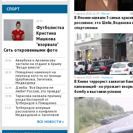
СПОРТ
3 августа 2020, 16:24 —
Россия
В Японии назвали 5 самых краси
10:27
россиянок: это Шейк, Водянова и
Футболистка
спортсменки
Кристина
Машкова
"взорвала"
Сеть откровенными фото
Авербуха и Арзамасову
20:06
застали на отдыхе в Крыму:
"Везде вместе"
Плющенко намекнул на
18:20
переход кого-то из троицы:
3 августа 2020, 14:45 —
Украина
Щербакова, Загитова,
В Киеве террорист захватил банк
Медведева
заложницей - он угрожает взорв
Дзюба: "Вся Европа не
16:44
любит Россию, это правда"
бомбу и выставил условие
Тарасова назвала причину
19:38
ухода Косторной от
Тутберидзе к Плющенко
Тутберидзе впервые
17:37
рассказала о конфликте
Медведевой и Загитовой
ВСЕ НОВОСТИ »