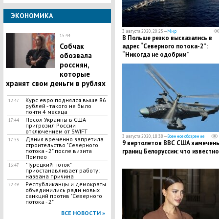
ЭКОНОМИКА
3 августа 2020, 20:25 —
Мир
15:44
​В Польше резко высказались в
Собчак
адрес “Северного потока-2”:
“Никогда не одобрим”
обозвала
россиян,
которые
хранят свои деньги в рублях
Курс евро поднялся выше 86
12:47
рублей - такого не было
почти 4 месяца
Посол Украины в США
17:44
пригрозил России
отключением от SWIFT
3 августа 2020, 18:38 —
Военное обозрение
Дания временно запретила
17:53
​9 вертолетов ВВС США замечены
строительство "Северного
границ Белоруссии: что известно
потока - 2" после визита
Помпео
"Турецкий поток"
16:47
приостанавливает работу:
названа причина
Республиканцы и демократы
22:49
объединились ради новых
санкций против "Северного
потока - 2"
ВСЕ НОВОСТИ »