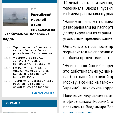
12 декабря стало известно
телеканала "Звезда" пусти
22:59
из Киева рассказала журна
​Российский
морской
"Нашим коллегам отказывал
десант
разворачивали на паспорт
высадился на
депортировали из страны. 
"необитаемое" побережье:
уголовным преследованием
кадры
Однако в этот раз после п
​Террористы опубликовали
21:45
кадры сбитого в Сирии
журналистов не спросили о
российского беспилотника
проблем пропустили в стр
​9 вертолетов ВВС США
18:38
замечены у границ
Белоруссии: что известно
"Ну вот спокойно и беспре
Пограничники Украины
18:57
это действительно удивит
отказались от автоматов
Калашникова в пользу
нас бы с нашей техникой п
винтовок НАТО
Трамп хочет договориться с
Москву, а сейчас на тамож
11:45
Россией по ядерному
оружию: "Будет здорово"
Украину", - заключила кор
ВСЕ НОВОСТИ »
Напомним, журналистка из
в эфире канала "Россия-1" 
УКРАИНА
президента Владимира Зел
националистам
.