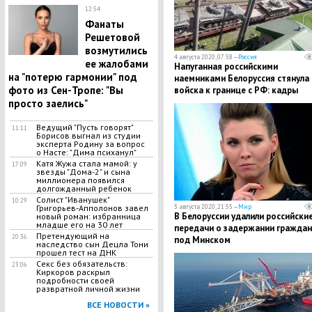
12:54
Фанаты
Решетовой
возмутились
4 августа 2020, 07:58 —
Россия
ее жалобами
​Напуганная российскими
на "потерю гармонии" под
наемниками Белоруссия стянула
фото из Сен-Тропе: "Вы
войска к границе с РФ: кадры
просто заелись"
Ведущий "Пусть говорят"
11:11
Борисов выгнал из студии
эксперта Родину за вопрос
о Насте: "Дима психанул"
​Катя Жужа стала мамой: у
17:09
звезды "Дома-2" и сына
миллионера появился
долгожданный ребенок
Солист "Иванушек"
10:29
3 августа 2020, 21:55 —
Мир
Григорьев-Апполонов завел
​В Белоруссии удалили российски
новый роман: избранница
младше его на 30 лет
передачи о задержании гражда
​Претендующий на
20:36
под Минском
наследство сын Децла Тони
прошел тест на ДНК
​Секс без обязательств:
23:06
Киркоров раскрыл
подробности своей
развратной личной жизни
ВСЕ НОВОСТИ »