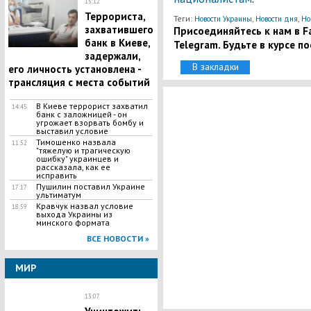
15:12
Террориста,
Теги:
,
,
Новости Украины
Новости дня
Но
захватившего
Присоединяйтесь к нам в Fa
банк в Киеве,
Telegram. Будьте в курсе п
задержали,
В закладки
его личность установлена -
трансляция с места событий
В Киеве террорист захватил
14:45
банк с заложницей - он
угрожает взорвать бомбу и
выставил условие
Тимошенко назвала
11:52
"тяжелую и трагическую
ошибку" украинцев и
рассказала, как ее
исправить
Пушилин поставил Украине
17:17
ультиматум
Кравчук назвал условие
18:59
выхода Украины из
минского формата
ВСЕ НОВОСТИ »
МИР
13:07