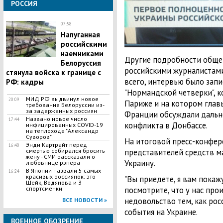
РОССИЯ
07:58
​Напуганная
российскими
наемниками
Другие подробности общен
Белоруссия
российскими журналистами
стянула войска к границе с
всего, интервью было запи
РФ: кадры
"Нормандской четверки", к
МИД РФ выдвинул новое
20:09
Париже и на котором главы
требование Белоруссии из-
за задержанных россиян
Франции обсуждали дальн
​Названо новое число
17:44
конфликта в Донбассе.
инфицированных COVID-19
на теплоходе "Александр
Суворов"
На итоговой пресс-конфе
Энди Картрайт перед
16:40
представителей средств м
смертью собирался бросить
жену - СМИ рассказали о
Украину.
любовнице рэпера
В Японии назвали 5 самых
16:24
красивых россиянок: это
"Вы приедете, я вам покажу
Шейк, Водянова и 3
посмотрите, что у нас прои
спортсменки
недовольство тем, как ро
ВСЕ НОВОСТИ »
события на Украине.
ВОЕННОЕ ОБОЗРЕНИЕ