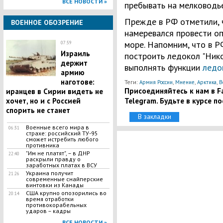
ВСЕ НОВОСТИ »
пребывать на мелководье
Прежде в РФ отметили,
ВОЕННОЕ ОБОЗРЕНИЕ
намеревался провести о
море. Напомним, что в Р
07:59
​Израиль
построить ледокол "Нико
держит
выполнять функции
ледо
армию
наготове:
Теги:
,
,
,
Армия России
Мнение
Арктика
В
Присоединяйтесь к нам в Fa
иранцев в Сирии видеть не
Telegram. Будьте в курсе п
хочет, но и с Россией
спорить не станет
В закладки
Военные всего мира в
06:31
страхе: российский ТУ-95
сможет истребить любого
противника
"Им не платят", – в ДНР
22:40
раскрыли правду о
заработных платах в ВСУ
Украина получит
21:26
современные снайперские
винтовки из Канады
США крупно опозорились во
20:14
время отработки
противокорабельных
ударов – кадры
ВСЕ НОВОСТИ »