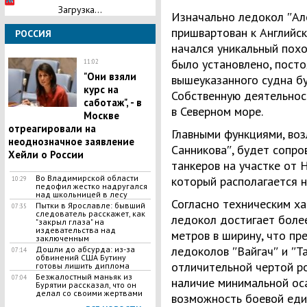
Загрузка...
Изначально ледокол ʺАл
пришвартован к Английск
РОССИЯ
начался уникальный похо
было установлено, пост
11:02
"Они взяли
вышеуказанного судна б
курс на
Собственную деятельнос
саботаж", - в
в Северном море.
Москве
отреагировали на
Главными функциями, во
неоднозначное заявление
Санниковаʺ, будет сопр
Хейли о России
танкеров на участке от
Во Владимирской области
который располагается н
10:29
педофил жестко надругался
над школьницей в лесу
Согласно техническим х
​Пытки в Ярославле: бывший
07:35
следователь расскажет, как
ледокол достигает более
"закрыл глаза" на
издевательства над
метров в ширину, что пр
заключенным
ледоколов ʺВайгачʺ и ʺТа
​Дошли до абсурда: из-за
07:14
обвинений США Бутину
отличительной чертой р
готовы лишить диплома
Безжалостный маньяк из
07:04
наличие минимальной ос
Бурятии рассказал, что он
делал со своими жертвами
возможность боевой еди