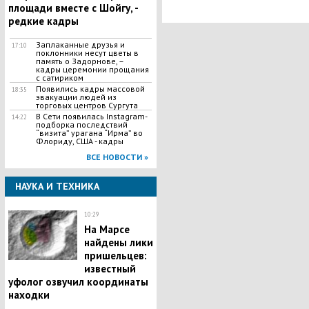
площади вместе с Шойгу, -
редкие кадры
Заплаканные друзья и
17:10
поклонники несут цветы в
память о Задорнове, –
кадры церемонии прощания
с сатириком
Появились кадры массовой
18:35
эвакуации людей из
торговых центров Сургута
В Сети появилась Іnstagram-
14:22
подборка последствий
“визита” урагана “Ирма” во
Флориду, США - кадры
ВСЕ НОВОСТИ »
НАУКА И ТЕХНИКА
10:29
На Марсе
найдены лики
пришельцев:
известный
уфолог озвучил координаты
находки