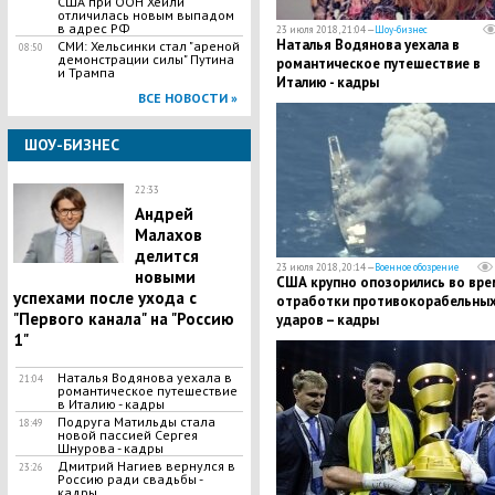
США при ООН Хейли
отличилась новым выпадом
в адрес РФ
23 июля 2018, 21:04 —
Шоу-бизнес
Наталья Водянова уехала в
СМИ: Хельсинки стал "ареной
08:50
демонстрации силы" Путина
романтическое путешествие в
и Трампа
Италию - кадры
ВСЕ НОВОСТИ »
ШОУ-БИЗНЕС
22:33
​Андрей
Малахов
делится
23 июля 2018, 20:14 —
Военное обозрение
новыми
США крупно опозорились во вре
успехами после ухода с
отработки противокорабельны
"Первого канала" на "Россию
ударов – кадры
1"
Наталья Водянова уехала в
21:04
романтическое путешествие
в Италию - кадры
Подруга Матильды стала
18:49
новой пассией Сергея
Шнурова - кадры
Дмитрий Нагиев вернулся в
23:26
Россию ради свадьбы -
кадры