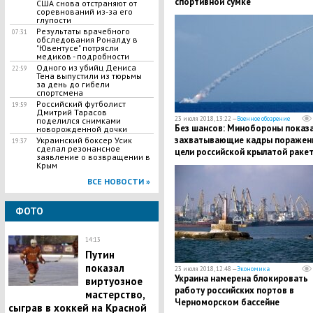
спортивной сумке
США снова отстраняют от
соревнований из-за его
глупости
​Результаты врачебного
07:31
обследования Роналду в
"Ювентусе" потрясли
медиков - подробности
Одного из убийц Дениса
22:59
Тена выпустили из тюрьмы
за день до гибели
спортсмена
Российский футболист
19:59
Дмитрий Тарасов
23 июля 2018, 13:22 —
Военное обозрение
поделился снимками
Без шансов: Минобороны показ
новорожденной дочки
захватывающие кадры поражен
Украинский боксер Усик
19:37
сделал резонансное
цели российской крылатой раке
заявление о возвращении в
с атомной подлодки “Томск”
Крым
ВСЕ НОВОСТИ »
ФОТО
14:13
Путин
показал
23 июля 2018, 12:48 —
Экономика
Украина намерена блокировать
виртуозное
работу российских портов в
мастерство,
Черноморском бассейне
сыграв в хоккей на Красной