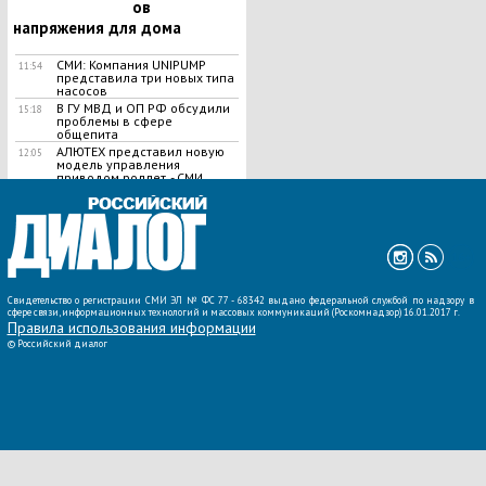
ов
напряжения для дома
СМИ: Компания UNIPUMP
11:54
представила три новых типа
насосов
В ГУ МВД и ОП РФ обсудили
15:18
проблемы в сфере
общепита
АЛЮТЕХ представил новую
12:05
модель управления
приводом роллет, - СМИ
ВСЕ НОВОСТИ »
Свидетельство о регистрации СМИ ЭЛ № ФС 77 - 68342 выдано федеральной службой по надзору в
сфере связи, информационных технологий и массовых коммуникаций (Роскомнадзор) 16.01.2017 г.
Правила использования информации
©
Российский диалог