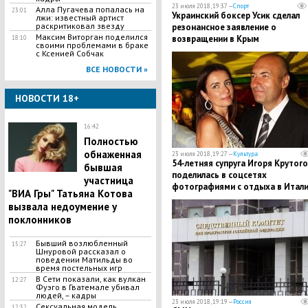
23 июля 2018, 19:37 —
Спорт
Алла Пугачева попалась на
23:01
Украинский боксер Усик сделал
лжи: известный артист
раскритиковал звезду
резонансное заявление о
​Максим Виторган поделился
возвращении в Крым
18:10
своими проблемами в браке
с Ксенией Собчак
ВСЕ НОВОСТИ »
НОВОСТИ 18+
16:42
Полностью
обнаженная
23 июля 2018, 19:27 —
Культура
54-летняя супруга Игоря Крутого
бывшая
поделилась в соцсетях
участница
фотографиями с отдыха в Итал
"ВИА Гры" Татьяна Котова
вызвала недоумение у
поклонников
Бывший возлюбленный
15:27
Шнуровой рассказал о
поведении Матильды во
время постельных игр
В Сети показали, как вулкан
12:27
Фуэго в Гватемале убивал
людей, – кадры
23 июля 2018, 19:19 —
Россия
Сексуальная модель
12:32