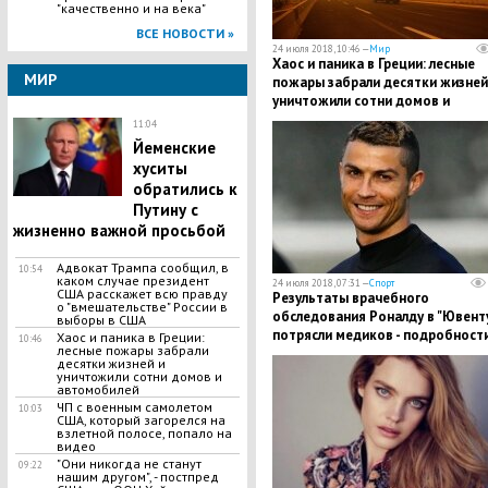
"качественно и на века"
ВСЕ НОВОСТИ »
24 июля 2018, 10:46 —
Мир
Хаос и паника в Греции: лесные
МИР
пожары забрали десятки жизней
уничтожили сотни домов и
автомобилей
11:04
Йеменские
хуситы
обратились к
Путину с
жизненно важной просьбой
Адвокат Трампа сообщил, в
10:54
каком случае президент
24 июля 2018, 07:31 —
Спорт
США расскажет всю правду
​Результаты врачебного
о "вмешательстве" России в
обследования Роналду в "Ювент
выборы в США
потрясли медиков - подробност
Хаос и паника в Греции:
10:46
лесные пожары забрали
десятки жизней и
уничтожили сотни домов и
автомобилей
ЧП с военным самолетом
10:03
США, который загорелся на
взлетной полосе, попало на
видео
"Они никогда не станут
09:22
нашим другом", - постпред