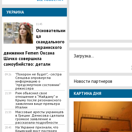
УКРАИНА
11:45
Основательни
ца
скандального
украинского
движения Femen Оксана
Загрузка...
Шачко совершила
самоубийство: детали
"Похорон не будет", - сестра
09:26
Сенцова опровергла
Новости партнеров
информацию о
"предсмертном состоянии"
режиссера
КАРТИНА ДНЯ
Рим объяснил свое
21:39
отношение к “Майдану” и
Крыму после резонансного
заявления вице-премьера
Италии
Массовые аресты украинцев
21:33
в Греции: Денисова сделала
громкое заявление и
рассказала подробности
На Украине признали, что
20:45
Крымский мост построен