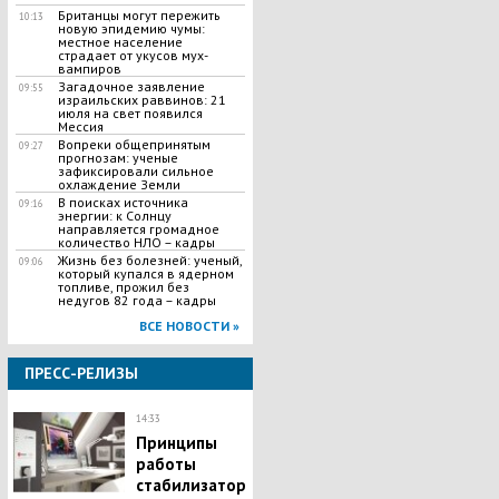
Британцы могут пережить
10:13
новую эпидемию чумы:
местное население
страдает от укусов мух-
вампиров
Загадочное заявление
09:55
израильских раввинов: 21
июля на свет появился
Мессия
Вопреки общепринятым
09:27
прогнозам: ученые
зафиксировали сильное
охлаждение Земли
В поисках источника
09:16
энергии: к Солнцу
направляется громадное
количество НЛО – кадры
Жизнь без болезней: ученый,
09:06
который купался в ядерном
топливе, прожил без
недугов 82 года – кадры
ВСЕ НОВОСТИ »
ПРЕСС-РЕЛИЗЫ
14:33
Принципы
работы
стабилизатор