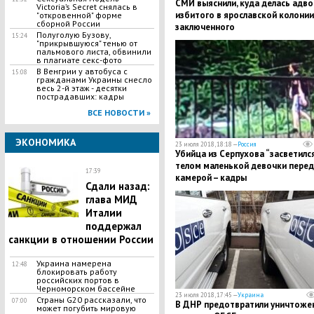
СМИ выяснили, куда делась адво
Victoria’s Secret снялась в
избитого в ярославской колонии
"откровенной" форме
сборной России
заключенного
Полуголую Бузову,
15:24
"прикрывшуюся" тенью от
пальмового листа, обвинили
в плагиате секс-фото
В Венгрии у автобуса с
15:08
гражданами Украины снесло
весь 2-й этаж - десятки
пострадавших: кадры
ВСЕ НОВОСТИ »
ЭКОНОМИКА
23 июля 2018, 18:18 —
Россия
Убийца из Серпухова “засветился
телом маленькой девочки перед
17:39
камерой – кадры
Сдали назад:
глава МИД
Италии
поддержал
санкции в отношении России
Украина намерена
12:48
блокировать работу
российских портов в
Черноморском бассейне
23 июля 2018, 17:45 —
Украина
Страны G20 рассказали, что
07:00
В ДНР предотвратили уничтоже
может погубить мировую