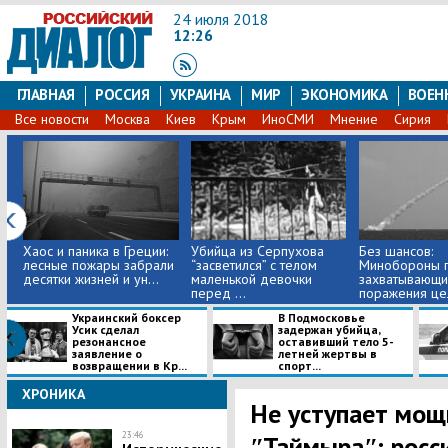
24 июля 2018
12:26
ГЛАВНАЯ
РОССИЯ
УКРАИНА
МИР
ЭКОНОМИКА
ВОЕН
Все новости
Москва
Киев
Крым
ИноСМИ
Мнение
Сирия
Хаос и паника в Греции:
Убийца из Серпухова
Без шансов:
лесные пожары забрали
“засветился” с телом
Минобороны п
десятки жизней и ун...
маленькой девочки
захватывающи
перед ...
поражения цел
Украинский боксер
В Подмосковье
Усик сделал
задержан убийца,
резонансное
оставивший тело 5-
заявление о
летней жертвы в
возвращении в Кр...
спорт...
ХРОНИКА
Не уступает мощ
23:46
ʺТаймыраʺ: росс