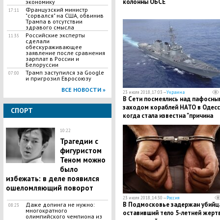
колонны ОБСЕ
экономику
Французский министр
17:11
"сорвался" на США, обвинив
Трампа в отсутствии
здравого смысла
Российские эксперты
11:35
сделали
обескураживающее
заявление после сравнения
зарплат в России и
Белоруссии
Трамп заступился за Google
07:00
и пригрозил Евросоюзу
ВСЕ НОВОСТИ »
23 июля 2018, 17:03 —
Украина
В Сети посмеялись над пафосны
заходом кораблей НАТО в Одесс
СПОРТ
когда стала известна "причина
визита"
10:22
Трагедии с
фигуристом
Теном можно
было
избежать: в деле появился
ошеломляющий поворот
23 июля 2018, 14:30 —
Россия
В Подмосковье задержан убийца
Даже допинга не нужно:
08:23
многократного
оставивший тело 5-летней жерт
олимпийского чемпиона из