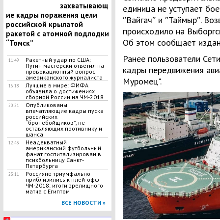
захватывающ
единица не уступает бо
ие кадры поражения цели
ʺВайгачʺ и ʺТаймырʺ. Во
российской крылатой
происходило на Выборгс
ракетой с атомной подлодки
Об этом сообщает издан
“Томск”
Ранее пользователи Сет
Ракетный удар по США:
11:49
Путин мастерски ответил на
кадры передвижения ави
провокационный вопрос
американского журналиста
Муромец".
Лучшие в мире: ФИФА
16:18
объявила о достижениях
сборной России на ЧМ-2018
Опубликованы
20:21
впечатляющие кадры пуска
российских
“бронебойщиков”, не
оставляющих противнику и
шанса
Неадекватный
12:43
американский футбольный
фанат госпитализирован в
психбольницу Санкт-
Петербурга
Россияне триумфально
23:11
приблизились к плей-офф
ЧМ-2018: итоги зрелищного
матча с Египтом
ВСЕ НОВОСТИ »