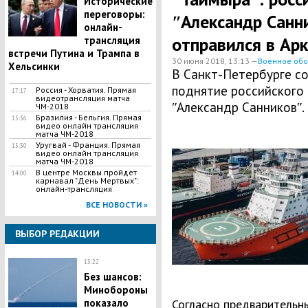
Исторические
переговоры:
ʺАлександр Санн
онлайн-
отправился в Ар
трансляция
встречи Путина и Трампа в
30 июня 2018, 13:13 —
Военное об
Хельсинки
В Санкт-Петербурге с
поднятие российского
Россия - Хорватия. Прямая
17:17
видеотрансляция матча
ʺАлександр Санниковʺ.
ЧМ-2018
Бразилия - Бельгия. Прямая
15:36
видео онлайн трансляция
матча ЧМ-2018
Уругвай - Франция. Прямая
15:30
видео онлайн трансляция
матча ЧМ-2018
В центре Москвы пройдет
14:00
карнавал "День Мертвых":
онлайн-трансляция
ВСЕ НОВОСТИ »
ВЫБОР РЕДАКЦИИ
13:22
Без шансов:
Минобороны
показало
Согласно предварительн