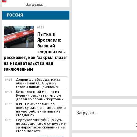
Загрузка...
РОССИЯ
07:35
​Пытки в
Ярославле:
бывший
следователь
расскажет, как "закрыл глаза"
на издевательства над
заключенным
​Дошли до абсурда: из-за
07:14
обвинений США Бутину
готовы лишить диплома
Безжалостный маньяк из
07:04
Бурятии рассказал, что он
делал со своими жертвами
В РПЦ высказались по
06:57
поводу идеи снятия запрета
на употребление пива на
Загрузка...
стадионах
Серпуховский убийца чуть
06:51
не задушил свою супругу из-
за наркотиков - женщина не
стала молчать