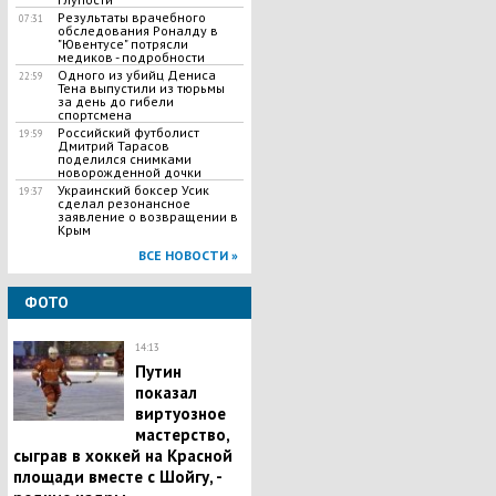
​Результаты врачебного
07:31
обследования Роналду в
"Ювентусе" потрясли
медиков - подробности
Одного из убийц Дениса
22:59
Тена выпустили из тюрьмы
за день до гибели
спортсмена
Российский футболист
19:59
Дмитрий Тарасов
поделился снимками
новорожденной дочки
Украинский боксер Усик
19:37
сделал резонансное
заявление о возвращении в
Крым
ВСЕ НОВОСТИ »
ФОТО
14:13
Путин
показал
виртуозное
мастерство,
сыграв в хоккей на Красной
площади вместе с Шойгу, -