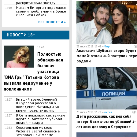
раскритиковал звезду
​Максим Виторган поделился
18:10
своими проблемами в браке
с Ксенией Собчак
ВСЕ НОВОСТИ »
НОВОСТИ 18+
23 июля 2018, 17:42 —
Мир
16:42
​Анастасия Шубская скоро будет
Полностью
мамой: отважный поступок пер
обнаженная
родами
бывшая
участница
"ВИА Гры" Татьяна Котова
вызвала недоумение у
поклонников
Бывший возлюбленный
15:27
Шнуровой рассказал о
поведении Матильды во
время постельных игр
23 июля 2018, 16:27 —
Россия
В Сети показали, как вулкан
12:27
Дети рассказали, как вел себя
Фуэго в Гватемале убивал
изверг, безжалостно убивший 5-
людей, – кадры
летнюю девочку в Серпухове
Сексуальная модель
12:32
Victoria’s Secret снялась в
"откровенной" форме