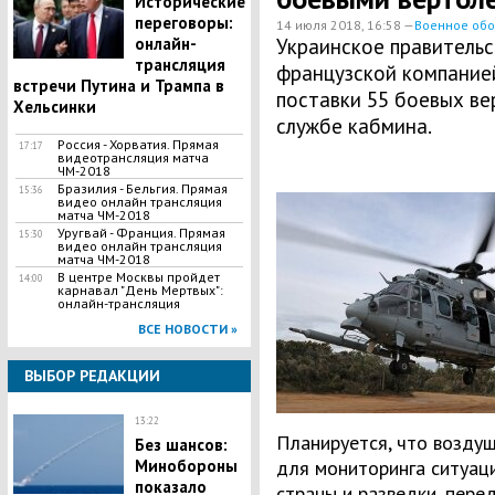
Исторические
переговоры:
14 июля 2018, 16:58 —
Военное об
онлайн-
Украинское правительс
трансляция
французской компанией 
встречи Путина и Трампа в
поставки 55 боевых ве
Хельсинки
службе кабмина.
Россия - Хорватия. Прямая
17:17
видеотрансляция матча
ЧМ-2018
Бразилия - Бельгия. Прямая
15:36
видео онлайн трансляция
матча ЧМ-2018
Уругвай - Франция. Прямая
15:30
видео онлайн трансляция
матча ЧМ-2018
В центре Москвы пройдет
14:00
карнавал "День Мертвых":
онлайн-трансляция
ВСЕ НОВОСТИ »
ВЫБОР РЕДАКЦИИ
13:22
Планируется, что воздуш
Без шансов:
Минобороны
для мониторинга ситуаци
показало
страны и разведки, перед