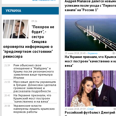
​Андрей Малахов делится новым
успехами после ухода с "Первог
канала" на "Россию 1"
УКРАИНА
09:26
"Похорон не
будет", -
сестра
Сенцова
опровергла информацию о
"предсмертном состоянии"
23 июля 2018, 20:45 —
Украина
режиссера
На Украине признали, что Крымс
мост построен "качественно и н
Рим объяснил свое
века"
21:39
отношение к “Майдану” и
Крыму после резонансного
заявления вице-премьера
Италии
Массовые аресты украинцев
21:33
в Греции: Денисова сделала
громкое заявление и
рассказала подробности
На Украине признали, что
20:45
Крымский мост построен
"качественно и на века"
Украинские власти
20:38
намерены лишить крымских
23 июля 2018, 19:59 —
Спорт
моряков работы
Российский футболист Дмитрий