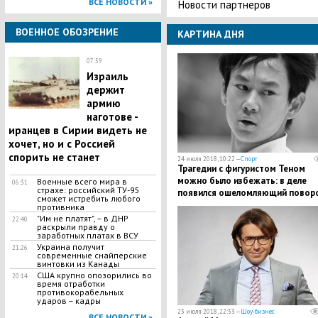
ВСЕ НОВОСТИ »
Новости партнеров
ВОЕННОЕ ОБОЗРЕНИЕ
КАРТИНА ДНЯ
07:59
​Израиль
держит
армию
наготове -
иранцев в Сирии видеть не
хочет, но и с Россией
спорить не станет
24 июля 2018, 10:22 —
Спорт
Трагедии с фигуристом Теном
можно было избежать: в деле
Военные всего мира в
06:31
страхе: российский ТУ-95
появился ошеломляющий повор
сможет истребить любого
противника
"Им не платят", – в ДНР
22:40
раскрыли правду о
заработных платах в ВСУ
Украина получит
21:26
современные снайперские
винтовки из Канады
США крупно опозорились во
20:14
время отработки
противокорабельных
ударов – кадры
23 июля 2018, 22:33 —
Шоу-бизнес
ВСЕ НОВОСТИ »