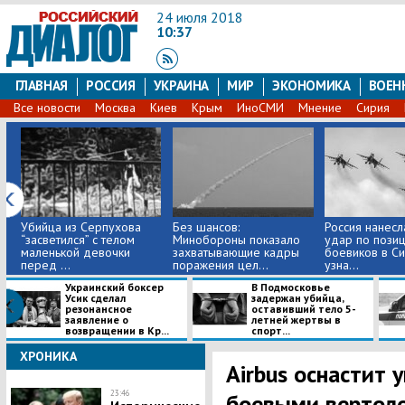
24 июля 2018
10:37
ГЛАВНАЯ
РОССИЯ
УКРАИНА
МИР
ЭКОНОМИКА
ВОЕН
Все новости
Москва
Киев
Крым
ИноСМИ
Мнение
Сирия
Убийца из Серпухова
Без шансов:
Россия нанес
“засветился” с телом
Минобороны показало
удар по пози
маленькой девочки
захватывающие кадры
боевиков в С
перед ...
поражения цел...
узна...
Украинский боксер
В Подмосковье
Усик сделал
задержан убийца,
резонансное
оставивший тело 5-
заявление о
летней жертвы в
возвращении в Кр...
спорт...
ХРОНИКА
Airbus оснастит 
23:46
боевыми вертол