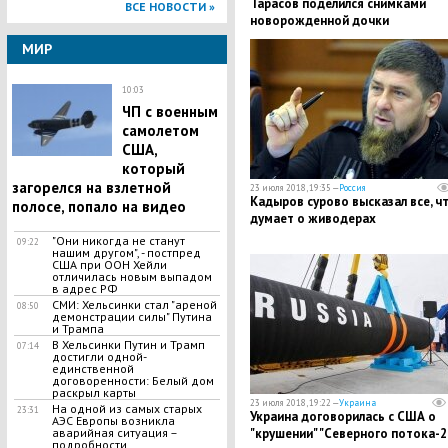
Тарасов поделился снимками
ВСЕ НОВОСТИ »
новорожденной дочки
МИР
10:03
ЧП с военным
самолетом
США,
который
загорелся на взлетной
23 июля 2018, 19:35 —
Россия
Кадыров сурово высказал все, ч
полосе, попало на видео
думает о живодерах
"Они никогда не станут
09:22
нашим другом", - постпред
США при ООН Хейли
отличилась новым выпадом
в адрес РФ
СМИ: Хельсинки стал "ареной
08:50
демонстрации силы" Путина
и Трампа
В Хельсинки Путин и Трамп
07:14
достигли одной-
единственной
договоренности: Белый дом
раскрыл карты
23 июля 2018, 19:22 —
Украина
На одной из самых старых
23:31
Украина договорилась с США о
АЭС Европы возникла
аварийная ситуация –
"крушении" "Северного потока-2"
подробности