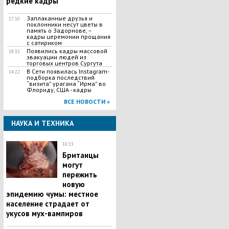
редкие кадры
Заплаканные друзья и
17:10
поклонники несут цветы в
память о Задорнове, –
кадры церемонии прощания
с сатириком
Появились кадры массовой
18:35
эвакуации людей из
торговых центров Сургута
В Сети появилась Іnstagram-
14:22
подборка последствий
“визита” урагана “Ирма” во
Флориду, США - кадры
ВСЕ НОВОСТИ »
НАУКА И ТЕХНИКА
10:13
Британцы
могут
пережить
новую
эпидемию чумы: местное
население страдает от
укусов мух-вампиров