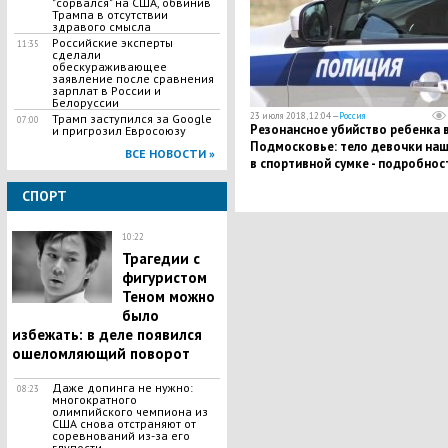
"сорвался" на США, обвинив
Трампа в отсутствии
здравого смысла
Российские эксперты
11:35
сделали
обескураживающее
заявление после сравнения
зарплат в России и
Белоруссии
23 июля 2018, 12:04 —
Россия
Трамп заступился за Google
07:00
Резонансное убийство ребенка 
и пригрозил Евросоюзу
Подмосковье: тело девочки наш
ВСЕ НОВОСТИ »
в спортивной сумке - подробнос
СПОРТ
10:22
Трагедии с
фигуристом
Теном можно
было
избежать: в деле появился
ошеломляющий поворот
Даже допинга не нужно:
08:23
многократного
олимпийского чемпиона из
США снова отстраняют от
соревнований из-за его
глупости