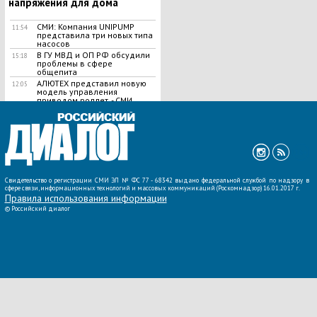
напряжения для дома
СМИ: Компания UNIPUMP
11:54
представила три новых типа
насосов
В ГУ МВД и ОП РФ обсудили
15:18
проблемы в сфере
общепита
АЛЮТЕХ представил новую
12:05
модель управления
приводом роллет, - СМИ
ВСЕ НОВОСТИ »
Свидетельство о регистрации СМИ ЭЛ № ФС 77 - 68342 выдано федеральной службой по надзору в
сфере связи, информационных технологий и массовых коммуникаций (Роскомнадзор) 16.01.2017 г.
Правила использования информации
©
Российский диалог