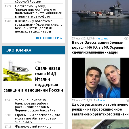
сборной России
Полуголую Бузову,
15:24
"прикрывшуюся" тенью от
пальмового листа, обвинили
в плагиате секс-фото
В Венгрии у автобуса с
15:08
гражданами Украины снесло
весь 2-й этаж - десятки
пострадавших: кадры
ВСЕ НОВОСТИ »
23 июля 2018, 13:44 —
Украина
В порт Одессы зашли боевые
корабли НАТО: в ВМС Украины
ЭКОНОМИКА
сделали заявление - кадры
17:39
Сдали назад:
глава МИД
Италии
поддержал
санкции в отношении России
Украина намерена
12:48
23 июля 2018, 13:15 —
Россия
блокировать работу
Дзюба рассказал о своей гневно
российских портов в
реакции на провокационное
Черноморском бассейне
заявление хорватского защитни
Страны G20 рассказали, что
07:00
может погубить мировую
Виды - подробности
экономику
Французский министр
17:11