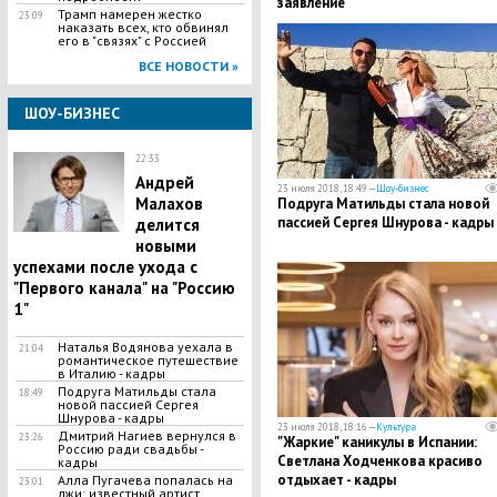
заявление
Трамп намерен жестко
23:09
наказать всех, кто обвинял
его в "связях" с Россией
ВСЕ НОВОСТИ »
ШОУ-БИЗНЕС
22:33
​Андрей
23 июля 2018, 18:49 —
Шоу-бизнес
Малахов
Подруга Матильды стала новой
пассией Сергея Шнурова - кадры
делится
новыми
успехами после ухода с
"Первого канала" на "Россию
1"
Наталья Водянова уехала в
21:04
романтическое путешествие
в Италию - кадры
Подруга Матильды стала
18:49
новой пассией Сергея
Шнурова - кадры
23 июля 2018, 18:16 —
Культура
Дмитрий Нагиев вернулся в
23:26
​"Жаркие" каникулы в Испании:
Россию ради свадьбы -
Светлана Ходченкова красиво
кадры
отдыхает - кадры
Алла Пугачева попалась на
23:01
лжи: известный артист