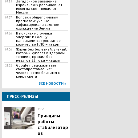
Загадочное заявление
09:55
израильских раввинов: 21
июля на свет появился
Мессия
Вопреки общепринятым
09:27
прогнозам: ученые
зафиксировали сильное
охлаждение Земли
В поисках источника
09:16
энергии: к Солнцу
направляется громадное
количество НЛО – кадры
Жизнь без болезней: ученый,
09:06
который купался в ядерном
топливе, прожил без
недугов 82 года – кадры
​Google предсказывает
23:22
светопреставление:
человечество близится к
концу света
ВСЕ НОВОСТИ »
ПРЕСС-РЕЛИЗЫ
14:33
Принципы
работы
стабилизатор
ов