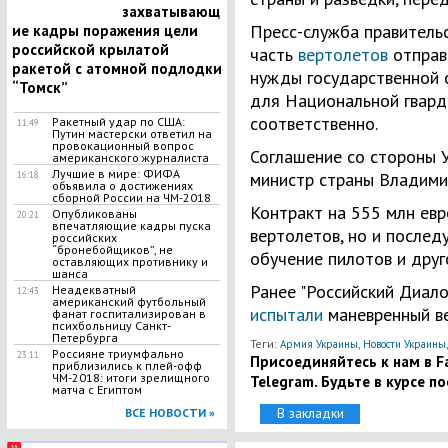
захватывающ
Пресс-служба правительс
ие кадры поражения цели
российской крылатой
часть
вертолетов
отправи
ракетой с атомной подлодки
нужды государственной 
“Томск”
для Национальной гвард
соответственно.
Ракетный удар по США:
11:49
Путин мастерски ответил на
провокационный вопрос
Соглашение со стороны 
американского журналиста
Лучшие в мире: ФИФА
министр страны Владими
16:18
объявила о достижениях
сборной России на ЧМ-2018
Контракт на 555 млн евр
Опубликованы
20:21
впечатляющие кадры пуска
вертолетов, но и после
российских
“бронебойщиков”, не
обучение пилотов и друг
оставляющих противнику и
шанса
Ранее "Российский Диало
Неадекватный
12:43
американский футбольный
испытали
маневренный ве
фанат госпитализирован в
психбольницу Санкт-
Петербурга
Теги:
,
Армия Украины
Новости Украины
Россияне триумфально
23:11
Присоединяйтесь к нам в Fa
приблизились к плей-офф
ЧМ-2018: итоги зрелищного
Telegram. Будьте в курсе п
матча с Египтом
В закладки
ВСЕ НОВОСТИ »