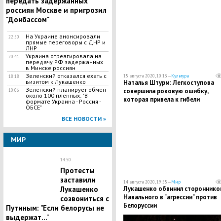
передать задержанных
россиян Москве и пригрозил
"Донбассом"
На Украине анонсировали
22:50
прямые переговоры с ДНР и
ЛНР
Украина отреагировала на
20:41
передачу РФ задержанных
в Минске россиян
Зеленский отказался ехать с
15 августа 2020, 10:13 —
Культура
18:18
визитом к Лукашенко
Наталья Штурм: Легкоступова
Зеленский планирует обмен
совершила роковую ошибку,
10:06
около 100 пленных: "В
которая привела к гибели
формате Украина - Россия -
ОБСЕ"
ВСЕ НОВОСТИ »
МИР
14:50
Протесты
заставили
14 августа 2020, 19:55 —
Мир
Лукашенко обвинил стороннико
Лукашенко
Навального в "агрессии" против
созвониться с
Белоруссии
Путиным: "Если белорусы не
выдержат..."