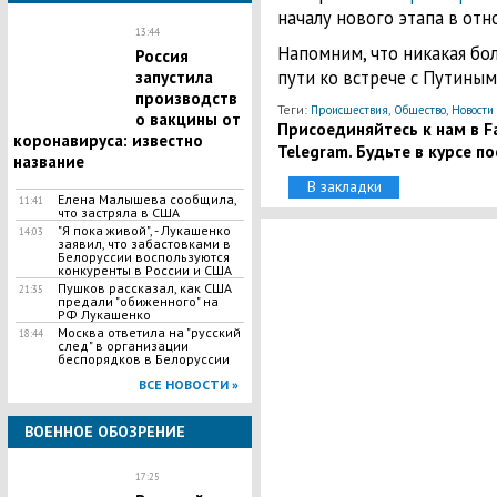
началу нового этапа в отн
13:44
Напомним, что никакая бо
Россия
пути ко встрече с Путиным
запустила
производств
Теги:
,
,
Происшествия
Общество
Новости
о вакцины от
Присоединяйтесь к нам в Fa
коронавируса: известно
Telegram. Будьте в курсе п
название
В закладки
Елена Малышева сообщила,
11:41
что застряла в США
"Я пока живой", - Лукашенко
14:03
заявил, что забастовками в
Белоруссии воспользуются
конкуренты в России и США
Пушков рассказал, как США
21:35
предали "обиженного" на
РФ Лукашенко
Москва ответила на "русский
18:44
след" в организации
беспорядков в Белоруссии
ВСЕ НОВОСТИ »
ВОЕННОЕ ОБОЗРЕНИЕ
17:25