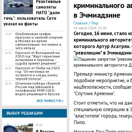
Реактивные
криминального а
самолеты
НАТО "дали
в Эчмиадзине
течь": пользователь Сети
/
Главная
Мир
указал на факты
16 июня 2018, 16:35
Сегодня, 16 июня, стало 
Опубликован график
21:29
прогулок и занятий спортом
криминального авторите
в Москве во время
самоизоляции: что можно и
которого Артур Асатрян.
чего нельзя
"революции" в Эчмиадзин
Гороскоп от Володиной на
16:33
2020 год: "Ждут серьезные
испытания и перемены -
судьба примет решение"
Гороскоп от Глобы на 2020
16:13
год: "От негатива не
Премьер-министр Армении
останется и следа, конец
черной полосы"
подобное мероприятие, и 
Огненная победа сборной
20:25
нацбезопасности, сообщает
России над Швецией в
полуфинале МЧМ-2020 -
"Спутник Армении".
видео решающего броска
ВСЕ НОВОСТИ »
Стоит отметить, что на д
специальную операцию в Э
ВЫБОР РЕДАКЦИИ
"властителя" города, гене
Пипо.
07:09
Накануне Дон Пипо орган
В России