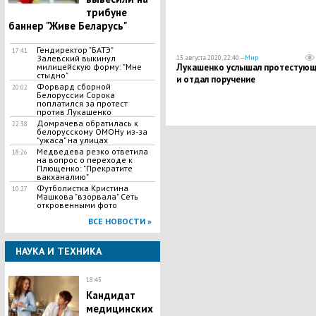
трибуне
баннер "Живе Беларусь"
Гендиректор "БАТЭ"
17:41
Залевский выкинул
13 августа 2020, 22:40 —
Мир
Лукашенко услышал протестую
милицейскую форму: "Мне
стыдно"
и отдал поручение
Форвард сборной
20:02
Белоруссии Сорока
поплатился за протест
против Лукашенко
Домрачева обратилась к
22:38
белорусскому ОМОНу из-за
"ужаса" на улицах
Медведева резко ответила
18:26
на вопрос о переходе к
Плющенко: "Прекратите
вакханалию"
Футболистка Кристина
10:27
Машкова "взорвала" Сеть
откровенными фото
ВСЕ НОВОСТИ »
НАУКА И ТЕХНИКА
18:45
Кандидат
медицинских