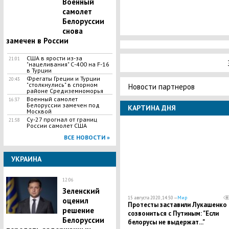
Военный
самолет
Белоруссии
снова
замечен в России
США в ярости из-за
21:01
"нацеливания" С-400 на F-16
в Турции
Фрегаты Греции и Турции
20:43
"столкнулись" в спорном
Новости партнеров
районе Средиземноморья
Военный самолет
16:37
Белоруссии замечен под
КАРТИНА ДНЯ
Москвой
Су-27 прогнал от границ
21:58
России самолет США
ВСЕ НОВОСТИ »
УКРАИНА
12:06
Зеленский
15 августа 2020, 14:50 —
Мир
оценил
Протесты заставили Лукашенко
решение
созвониться с Путиным: "Если
Белоруссии
белорусы не выдержат..."