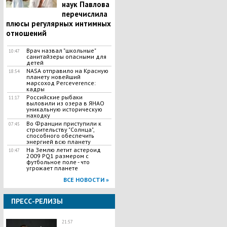
наук Павлова
перечислила
плюсы регулярных интимных
отношений
Врач назвал "школьные"
10:47
санитайзеры опасными для
детей
​NASA отправило на Красную
18:54
планету новейший
марсоход Perceverence:
кадры
Российские рыбаки
11:17
выловили из озера в ЯНАО
уникальную историческую
находку
Во Франции приступили к
07:45
строительству "Солнца",
способного обеспечить
энергией всю планету
На Землю летит астероид
10:47
2009 PQ1 размером с
футбольное поле - что
угрожает планете
ВСЕ НОВОСТИ »
ПРЕСС-РЕЛИЗЫ
21:57