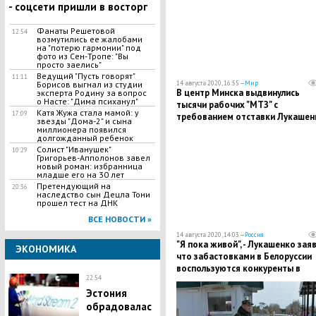
- соцсети пришли в восторг
Фанаты Решетовой
12:54
возмутились ее жалобами
на "потерю гармонии" под
фото из Сен-Тропе: "Вы
просто заелись"
Ведущий "Пусть говорят"
11:11
14 августа 2020, 16:55 —
Мир
Борисов выгнал из студии
В центр Минска выдвинулись
эксперта Родину за вопрос
о Насте: "Дима психанул"
тысячи рабочих "МТЗ" с
​Катя Жужа стала мамой: у
17:09
требованием отставки Лукашен
звезды "Дома-2" и сына
миллионера появился
долгожданный ребенок
Солист "Иванушек"
10:29
Григорьев-Апполонов завел
новый роман: избранница
младше его на 30 лет
​Претендующий на
20:36
наследство сын Децла Тони
прошел тест на ДНК
ВСЕ НОВОСТИ »
14 августа 2020, 14:03 —
Россия
"Я пока живой", - Лукашенко заяв
ЭКОНОМИКА
что забастовками в Белоруссии
воспользуются конкуренты в
22:54
России и США
Эстония
обрадовалас