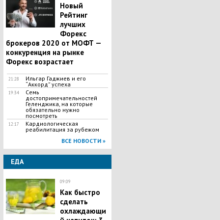
Новый
Рейтинг
лучших
Форекс
брокеров 2020 от МОФТ —
конкуренция на рынке
Форекс возрастает
Ильгар Гаджиев и его
21:28
“Аккорд” успеха
Семь
19:34
достопримечательностей
Геленджика, на которые
обязательно нужно
посмотреть
Кардиологическая
12:17
реабилитация за рубежом
ВСЕ НОВОСТИ »
ЕДА
09:09
Как быстро
сделать
охлаждающи