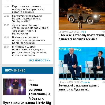
Евросоюз не признал
07:25
выборы в Белоруссии и
готовит санкции
Белоруссия передала
20:18
России задержанных
"бойцов ЧВК"
Лукашенко обвинил
19:55
сторонников Навального в
"агрессии" против
14 августа 2020, 19:03 —
Мир
Белоруссии
В Минске в сторону протестующ
В Минске в сторону
19:03
движется военная техника
протестующих движется
военная техника
В Минске у Дома
18:34
правительства девушки
расцеловали опустивших
щиты омоновцев
ВСЕ НОВОСТИ »
ШОУ-БИЗНЕС
13:33
14 августа 2020, 18:18 —
Украина
Ревва
Зеленский отказался ехать с
устроил
визитом к Лукашенко
танцевальны
й баттл с
Пухляшом из клипа Little Big