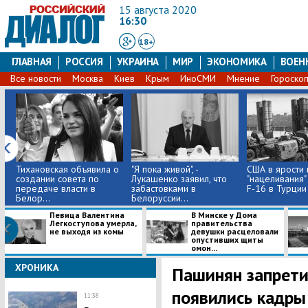
15 августа 2020
16:30
18+
ГЛАВНАЯ
РОССИЯ
УКРАИНА
МИР
ЭКОНОМИКА
ВОЕН
Все новости
Москва
Киев
Крым
ИноСМИ
Мнение
Гороско
Тихановская объявила о
"Я пока живой", -
США в ярости 
создании совета по
Лукашенко заявил, что
"нацеливания"
передаче власти в
забастовками в
F-16 в Турции
Белор...
Белоруссии...
Певица Валентина
В Минске у Дома
Легкоступова умерла,
правительства
не выходя из комы
девушки расцеловали
опустивших щиты
омон...
ХРОНИКА
​Пашинян запрет
появились кадры
11:38