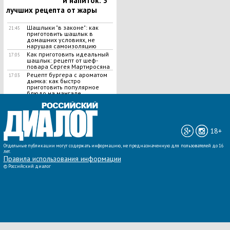
й напиток: 3
лучших рецепта от жары
Шашлыки "в законе": как
21:45
приготовить шашлык в
домашних условиях, не
нарушая самоизоляцию
Как приготовить идеальный
17:05
шашлык​: рецепт от шеф-
повара Сергея Мартиросяна
Рецепт бургера с ароматом
17:03
дымка: как быстро
приготовить популярное
блюдо на мангале
ВСЕ НОВОСТИ »
18+
Отдельные публикации могут содержать информацию, не предназначенную для пользователей до 16
лет.
Правила использования информации
©
Российский диалог