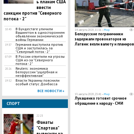
ь планам США
ввести
санкции против "Северного
потока - 2"
В Бундестаге уличили
10:43
14 августа 2020, 11:16 —
Мир
Вашингтон в одностороннем
Белорусские пограничники
объявлении экономической
задержали провокаторов из
войны Германии
Латвии: везли валюту и планиро
Германия выступила против
19:37
США и заступилась за
покупать каски
"Северный поток - 2"
В России ответили на угрозы
07:09
США из-за "Северного
потока - 2"
Reuters: экономика
20:26
Белоруссии "ущербная и
неэффективная"
Власти Украины пояснили
19:52
особый статус Донбасса
ВСЕ НОВОСТИ »
13 августа 2020, 23:41 —
Мир
Лукашенко готовит срочное
обращение к народу - СМИ
СПОРТ
22:23
Фанаты
"Спартака"
вывесили на