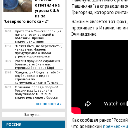
ответили на
Пашиняна "за справедливос
угрозы США
Григоряна, которого счита
из-за
Важным является тот факт,
"Северного потока - 2"
проживает в Италии, но ин
Протесты в Минске: полиция
20:39
Эчмиадзине.
начала грузить людей в
автозаки - прямая
видеотрансляция
"Может быть, не беременеть",
17:59
- академик Малеев
предупредил о новой
угрозе коронавируса
Россия проучила сирийских
08:29
боевиков, отбив у них
турецкий броневик Kirpi
"Следующий будет в тебя", -
13:03
опубликовано видео
стрельбы по
коммунальщикам в Томске
Огненная победа сборной
20:25
России над Швецией в
полуфинале МЧМ-2020 -
видео решающего броска
ВСЕ НОВОСТИ »
Загрузка...
Как сообщал ранее "Российс
РОССИЯ
что армянский
премьер-ми