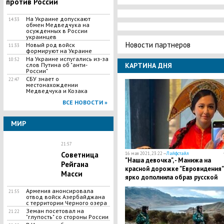
против России
На Украине допускают
14:33
обмен Медведчука на
осужденных в России
украинцев
Новости партнеров
Новый род войск
11:33
формируют на Украине
На Украине испугались из-за
10:52
слов Путина об "анти-
КАРТИНА ДНЯ
России"
СБУ знает о
22:47
местонахождении
Медведчука и Козака
ВСЕ НОВОСТИ »
МИР
21:57
Советница
16 мая 2021, 23:22 —
Лайфстайл
"Наша девочка", - Манижа на
Рейгана
красной дорожке "Евровидения"
Масси
ярко дополнила образ русской
женщины
Армения анонсировала
21:55
отвод войск Азербайджана
с территории Черного озера
Земан посетовал на
21:22
"глупость" со стороны России