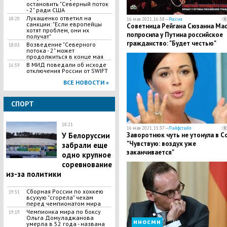
остановить "Северный поток
- 2" ради США
Лукашенко ответил на
18:20
16 мая 2021, 16:58 —
Россия
санкции: "Если европейцы
Советница Рейгана Сюзанна Мас
хотят проблем, они их
попросила у Путина российское
получат"
гражданство: "Будет честью"
Возведение "Северного
18:03
потока - 2" может
продолжиться в конце мая
В МИД поведали об исходе
16:59
отключения России от SWIFT
ВСЕ НОВОСТИ »
СПОРТ
18:21
16 мая 2021, 15:37 —
Лайфстайл
У Белоруссии
Заворотнюк чуть не утонула в С
"Чувствую: воздух уже
забрали еще
заканчивается"
одно крупное
соревнование
из-за политики
Сборная России по хоккею
19:51
всухую "сгорела" чехам
перед чемпионатом мира
Чемпионка мира по боксу
19:19
Ольга Домуладжанова
иносми
умерла в 52 года - названа