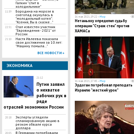
Галкин "спит в
холодильнике"
Бородина на морозе в
11:39
снегопад окунулась в
16 мая 2021, 19:22 —
Мир
"молодильный котел":
Нетаньяху определил судьбу
"Ксения, Вы в сказке…"
операции "Страж стен" против
Стал известен участник
22:51
"Евровидения - 2021" от
ХАМАСа
России
Настя Ивлеева показала
21:10
свои достижения за 10 лет:
"Машину помыла…"
ВСЕ НОВОСТИ »
ЭКОНОМИКА
21:12
16 мая 2021, 17:45 —
Мир
Путин заявил
Эрдоган потребовал преподать
о нехватке
Израилю "жесткий урок"
рабочих рук в
ряде
отраслей экономики России
Эксперты углядели
20:18
спланированную акцию в
резком обвале курса
доллара
В Германии потребовали
20:05