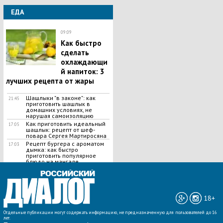
ЕДА
09:09
Как быстро
сделать
охлаждающи
й напиток: 3
лучших рецепта от жары
Шашлыки "в законе": как
21:45
приготовить шашлык в
домашних условиях, не
нарушая самоизоляцию
Как приготовить идеальный
17:05
шашлык​: рецепт от шеф-
повара Сергея Мартиросяна
Рецепт бургера с ароматом
17:03
дымка: как быстро
приготовить популярное
блюдо на мангале
ВСЕ НОВОСТИ »
18+
Отдельные публикации могут содержать информацию, не предназначенную для пользователей до 16
лет.