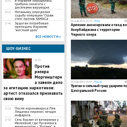
В Израиле обрушилась
20:55
трибуна синагоги с
десятками верующих
Нетаньяху определил
19:22
судьбу операции "Страж
стен" против ХАМАСа
16 мая 2021, 21:55 —
Мир
Эрдоган потребовал
17:45
Армения анонсировала отвод во
преподать Израилю
Азербайджана с территории
"жесткий урок"
Черного озера
ВСЕ НОВОСТИ »
ШОУ-БИЗНЕС
16:19
Против
рэпера
Моргенштерн
а завели дело
16 мая 2021, 19:59 —
Россия
Ураган и сильный град ударили п
за агитацию наркотиков:
Центральной России
артист отказался признавать
свою вину
После коронавируса Лев
21:15
Лещенко перенес четыре
инфаркта
Сеть бурлит от вечеринки у
17:30
Ивлеевой, где Пугачева в
мини-шортах – "богиня", а