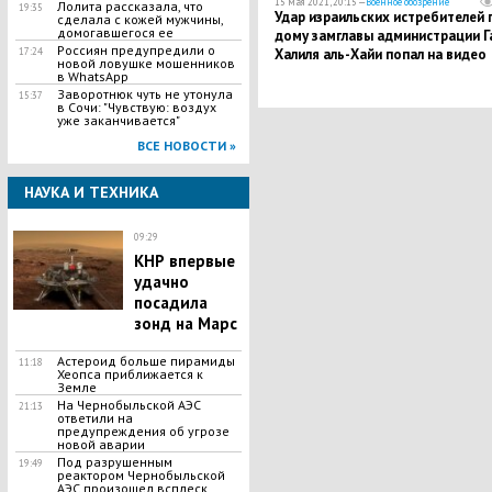
15 мая 2021, 20:15 —
Военное обозрение
Лолита рассказала, что
19:35
Удар израильских истребителей 
сделала с кожей мужчины,
домогавшегося ее
дому замглавы администрации Г
Россиян предупредили о
17:24
Халиля аль-Хайи попал на видео
новой ловушке мошенников
в WhatsApp
Заворотнюк чуть не утонула
15:37
в Сочи: "Чувствую: воздух
уже заканчивается"
ВСЕ НОВОСТИ »
НАУКА И ТЕХНИКА
09:29
КНР впервые
удачно
посадила
зонд на Марс
Астероид больше пирамиды
11:18
Хеопса приближается к
Земле
На Чернобыльской АЭС
21:13
ответили на
предупреждения об угрозе
новой аварии
Под разрушенным
19:49
реактором Чернобыльской
АЭС произошел всплеск