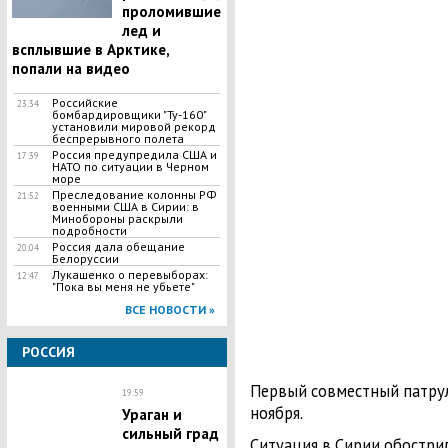
проломившие
лед и
всплывшие в Арктике,
попали на видео
Российские
23:34
бомбардировщики "Ту-160"
установили мировой рекорд
беспрерывного полета
Россия предупредила США и
17:39
НАТО по ситуации в Черном
море
Преследование колонны РФ
21:52
военными США в Сирии: в
Минобороны раскрыли
подробности
Россия дала обещание
20:04
Белоруссии
​Лукашенко о перевыборах:
12:47
"Пока вы меня не убьете"
ВСЕ НОВОСТИ »
РОССИЯ
Первый совместный патрул
19:59
ноября.
Ураган и
сильный град
Ситуация в Сирии обострил