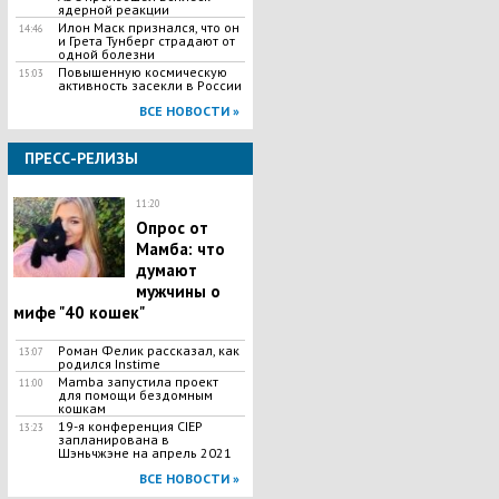
ядерной реакции
Илон Маск признался, что он
14:46
и Грета Тунберг страдают от
одной болезни
Повышенную космическую
15:03
активность засекли в России
ВСЕ НОВОСТИ »
ПРЕСС-РЕЛИЗЫ
11:20
Опрос от
Мамба: что
думают
мужчины о
мифе "40 кошек"
Роман Фелик рассказал, как
13:07
родился Instime
Mamba запустила проект
11:00
для помощи бездомным
кошкам
19-я конференция CIEP
13:23
запланирована в
Шэньчжэне на апрель 2021
ВСЕ НОВОСТИ »