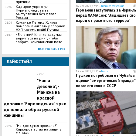
причина
Кадыров упрекнул
16 мая 2021, 12:15 —
Военное обозрение
16:36
Германия заступилась за Израил
Нурмагомедова за
выступления без флага
перед ХАМАСом: "Защищает сво
России
народ от ракетного террора"
Команде Легенд Хоккея
21:04
помогли выиграть у сборной
НХЛ восемь шайб Путина
45-летний Кличко задумал
21:17
вернуться на ринг, чтобы
забрать чемпионский пояс
ВСЕ НОВОСТИ »
ЛАЙФСТАЙЛ
15 мая 2021, 21:21 —
Блоги
23:22
Пушков потребовал от Чубайса
"Наша
оценки "омерзительной правды"
после его слов о СССР
девочка", -
Манижа на
красной
дорожке "Евровидения" ярко
дополнила образ русской
женщины
"Не дождутся провала!" -
20:46
Киркоров встал на защиту
Манижи