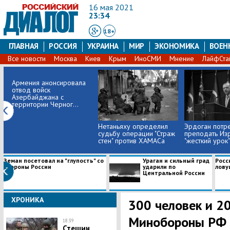
16 мая 2021
23:34
18+
ГЛАВНАЯ
РОССИЯ
УКРАИНА
МИР
ЭКОНОМИКА
ВОЕН
Все новости
Москва
Киев
Крым
ИноСМИ
Мнение
ЛайфСта
Армения анонсировала
отвод войск
Азербайджана с
территории Черног...
Нетаньяху определил
Эрдоган потр
судьбу операции "Страж
преподать Из
стен" против ХАМАСа
"жесткий урок"
Земан посетовал на "глупость" со
Ураган и сильный град
Росс
стороны России
ударили по
лову
Центральной России
ХРОНИКА
​300 человек и 2
Минобороны РФ с
18:39
Стешин