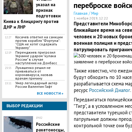
переброске войск
указал на
признак
/
Главная
Мир
подготовки
1 ноября 2019, 12:22
Киева к блицкригу против
Представители Миноборон
ДНР и ЛНР
ближайшее время на севе
человек и 20 новых брон
​Косачев ответил на санкции
12:27
против корабля "Фортуна":
военная полиция и предс
"США не хотят содержать
Украину"
патрулировать приграни
Перенджиев пригрозил
12:19
Украине ударом "кулака
России" в случае
наступления на Донбасс
Лукашенко решил не
23:55
Также известно, что ежед
прививаться от
коронавируса, назвав
будут обходить по 10 нас
врачам причину
разрабатывается схема ма
Умер легендарный актер
13:11
России Валентин Гафт
ресурс
Российский Диалог
.
ВСЕ НОВОСТИ »
Передвигаться полицейски
"Тигр", а в условленном ме
ВЫБОР РЕДАКЦИИ
представители турецкой ст
патрульные должны преодо
19:02
Российские
контрольной точке они бу
ракетоносцы,