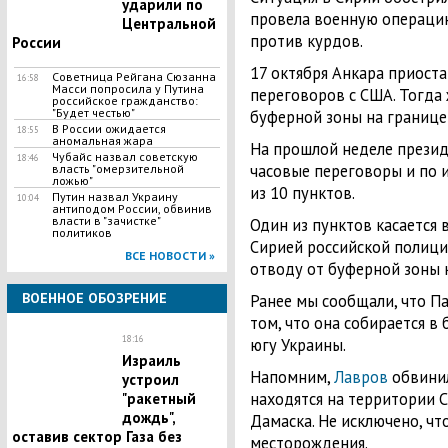
ударили по
провела военную операцию
Центральной
против курдов.
России
17 октября Анкара приост
Советница Рейгана Сюзанна
16:58
Масси попросила у Путина
переговоров с США. Тогда
российское гражданство:
"Будет честью"
буферной зоны на границе
​В России ожидается
18:55
аномальная жара
На прошлой неделе презид
Чубайс назвал советскую
18:46
часовые переговоры и по
власть "омерзительной
ложью"
из 10 пунктов.
Путин назвал Украину
10:04
антиподом России, обвинив
власти в "зачистке"
Один из пунктов касается 
политиков
Сирией российской полици
ВСЕ НОВОСТИ »
отводу от буферной зоны 
ВОЕННОЕ ОБОЗРЕНИЕ
Ранее мы сообщали, что П
том, что она собирается 
18:16
югу Украины.
Израиль
Напомним,
Лавров
обвинил
устроил
находятся на территории 
"ракетный
дождь",
Дамаска. Не исключено, чт
оставив сектор Газа без
месторождения.