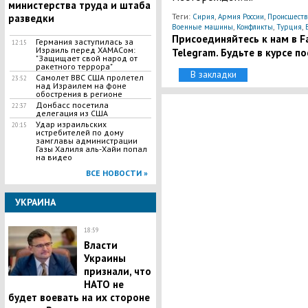
министерства труда и штаба
Теги:
,
,
разведки
Сирия
Армия России
Происшеств
,
,
,
Военные машины
Конфликты
Турция
Присоединяйтесь к нам в Fa
Германия заступилась за
12:15
Израиль перед ХАМАСом:
Telegram. Будьте в курсе п
"Защищает свой народ от
ракетного террора"
В закладки
Самолет ВВС США пролетел
23:52
над Израилем на фоне
обострения в регионе
Донбасс посетила
22:37
делегация из США
Удар израильских
20:15
истребителей по дому
замглавы администрации
Газы Халиля аль-Хайи попал
на видео
ВСЕ НОВОСТИ »
УКРАИНА
18:59
Власти
Украины
признали, что
НАТО не
будет воевать на их стороне