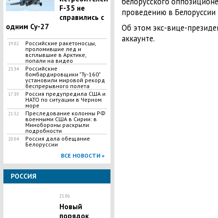
белорусского оппозицион
F-35 не
проведению в Белоруссии
справились с
одним Су-27
Об этом экс-вице-президен
аккаунте.
Российские ракетоносцы,
19:02
проломившие лед и
всплывшие в Арктике,
попали на видео
Российские
23:34
бомбардировщики "Ту-160"
установили мировой рекорд
беспрерывного полета
Россия предупредила США и
17:39
НАТО по ситуации в Черном
море
Преследование колонны РФ
21:52
военными США в Сирии: в
Минобороны раскрыли
подробности
Россия дала обещание
20:04
Белоруссии
ВСЕ НОВОСТИ »
РОССИЯ
21:06
Новый
порядок