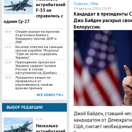
/
Главная
Мир
истребителей
19 августа 2020, 20:03
F-35 не
Кандидат в президенты 
справились с
Джо Байден раскрыл свою
одним Су-27
Белоруссии.
Стешин указал на признак
18:39
подготовки Киева к
блицкригу против ДНР и
ЛНР
​Косачев ответил на санкции
12:27
против корабля "Фортуна":
"США не хотят содержать
Украину"
Перенджиев пригрозил
12:19
Украине ударом "кулака
России" в случае
наступления на Донбасс
Лукашенко решил не
23:55
прививаться от
коронавируса, назвав
врачам причину
ВСЕ НОВОСТИ »
ВЫБОР РЕДАКЦИИ
Джой Байден, ставший нес
кандидатом от Демократич
11:55
Несколько
США, считает необходимы
истребителей