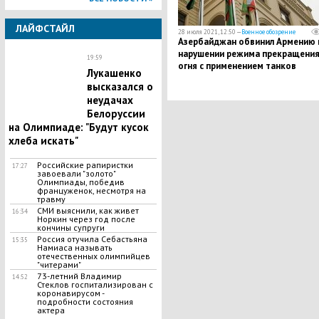
ЛАЙФСТАЙЛ
28 июля 2021, 12:50 —
Военное обозрение
Азербайджан обвинил Армению 
нарушении режима прекращени
19:59
огня с применением танков
Лукашенко
высказался о
неудачах
Белоруссии
на Олимпиаде: "Будут кусок
хлеба искать"
Российские рапиристки
17:27
завоевали "золото"
Олимпиады, победив
француженок, несмотря на
травму
СМИ выяснили, как живет
16:34
Норкин через год после
кончины супруги
Россия отучила Себастьяна
15:35
Намиаса называть
отечественных олимпийцев
"читерами"
​73-летний Владимир
14:52
Стеклов госпитализирован с
коронавирусом -
подробности состояния
актера