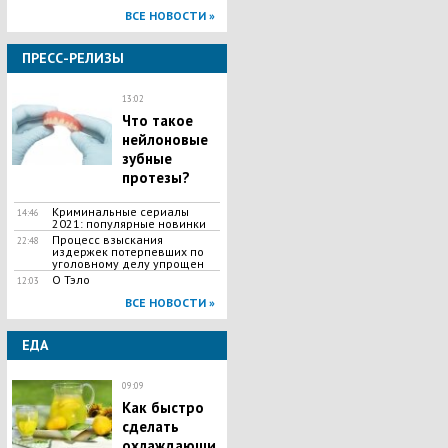
ВСЕ НОВОСТИ »
ПРЕСС-РЕЛИЗЫ
13:02
Что такое
нейлоновые
зубные
протезы?
Криминальные сериалы
14:46
2021: популярные новинки
Процесс взыскания
22:48
издержек потерпевших по
уголовному делу упрощен
О Тэло
12:03
ВСЕ НОВОСТИ »
ЕДА
09:09
Как быстро
сделать
охлаждающи