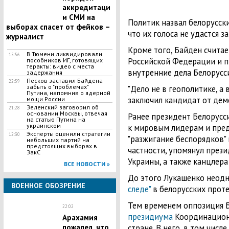
аккредитаци
и СМИ на
Политик назвал белорусск
выборах спасет от фейков –
что их голоса не удастся з
журналист
Кроме того, Байден счита
В Тюмени ликвидировали
15:56
Российской Федерации и п
пособников ИГ, готовящих
теракты: видео с места
внутренние дела Белорусс
задержания
Песков заставил Байдена
22:59
забыть о "проблемах"
"Дело не в геополитике, а 
Путина, напомнив о ядерной
заключил кандидат от дем
мощи России
Зеленский заговорил об
21:28
основании Москвы, отвечая
Ранее президент Белорусс
на статью Путина на
украинском
к мировым лидерам и пред
Эксперты оценили стратегии
12:30
"разжигание беспорядков" 
небольших партий на
предстоящих выборах в
частности, упомянул през
ЗакС
Украины, а также канцлера
ВСЕ НОВОСТИ »
До этого Лукашенко неодн
ВОЕННОЕ ОБОЗРЕНИЕ
следе"
в белорусских проте
Тем временем оппозиция 
22:02
президиума
Координационн
Арахамия
пожалел, что
стране. В него, в том числ