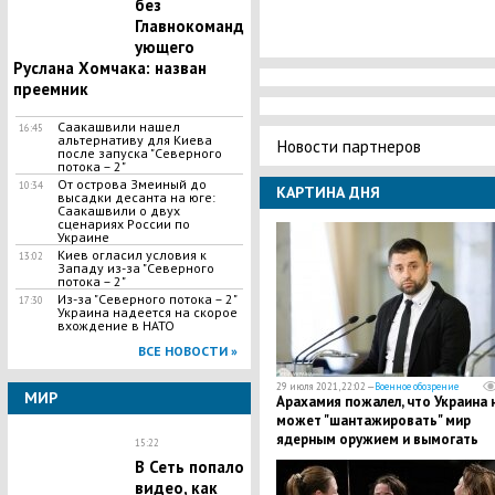
без
Главнокоманд
ующего
Руслана Хомчака: назван
преемник
Саакашвили нашел
16:45
альтернативу для Киева
Новости партнеров
после запуска "Северного
потока – 2"
​От острова Змеиный до
10:34
КАРТИНА ДНЯ
высадки десанта на юге:
Саакашвили о двух
сценариях России по
Украине
Киев огласил условия к
13:02
Западу из-за "Северного
потока – 2"
Из-за "Северного потока – 2"
17:30
Украина надеется на скорое
вхождение в НАТО
ВСЕ НОВОСТИ »
29 июля 2021, 22:02 —
Военное обозрение
МИР
Арахамия пожалел, что Украина 
может "шантажировать" мир
ядерным оружием и вымогать
15:22
деньги
В Сеть попало
видео, как