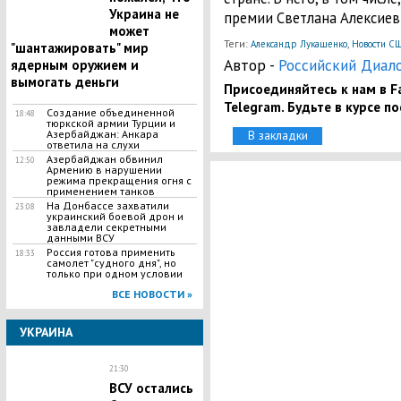
Украина не
премии Светлана Алексие
может
Теги:
,
Александр Лукашенко
Новости С
"шантажировать" мир
Автор -
Российский Диал
ядерным оружием и
вымогать деньги
Присоединяйтесь к нам в Fa
Telegram. Будьте в курсе п
Создание объединенной
18:48
тюркской армии Турции и
Азербайджан: Анкара
В закладки
ответила на слухи
Азербайджан обвинил
12:50
Армению в нарушении
режима прекращения огня с
применением танков
На Донбассе захватили
23:08
украинский боевой дрон и
завладели секретными
данными ВСУ
​Россия готова применить
18:33
самолет "судного дня", но
только при одном условии
ВСЕ НОВОСТИ »
УКРАИНА
21:30
ВСУ остались