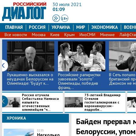
30 июля 2021
01:09
18+
ГЛАВНАЯ
РОССИЯ
УКРАИНА
МИР
ЭКОНОМИКА
ВОЕН
Все новости
Москва
Киев
Крым
ИноСМИ
Мнение
ЛайфСта
Лукашенко высказался о
Российские рапиристки
В Сеть попало
неудачах Белоруссии на
завоевали "золото"
британский п
Олимпиаде: "Будут к...
Олимпиады, победив
Джонсон не мог
франц...
Россия отучила
​73-летний Владимир
Себастьяна Намиаса
Стеклов
называть
госпитализирован с
отечественных
коронавирусом -
олимпийцев "ч...
подробн...
ХРОНИКА
Байден прервал 
Белоруссии, упо
11:55
Несколько