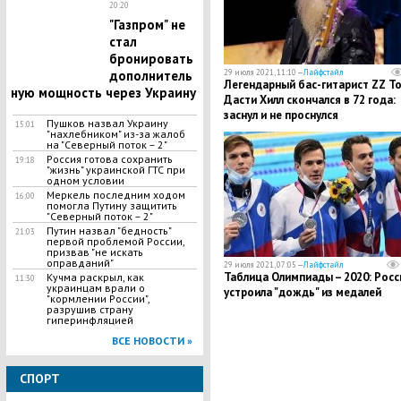
20:20
"Газпром" не
стал
бронировать
дополнитель
29 июля 2021, 11:10 —
Лайфстайл
Легендарный бас-гитарист ZZ T
ную мощность через Украину
Дасти Хилл скончался в 72 года:
заснул и не проснулся
Пушков назвал Украину
15:01
"нахлебником" из-за жалоб
на "Северный поток – 2"
Россия готова сохранить
19:18
"жизнь" украинской ГТС при
одном условии
Меркель последним ходом
16:00
помогла Путину защитить
"Северный поток – 2"
Путин назвал "бедность"
21:03
первой проблемой России,
призвав "не искать
оправданий"
29 июля 2021, 07:05 —
Лайфстайл
Таблица Олимпиады – 2020: Росс
Кучма раскрыл, как
11:30
украинцам врали о
устроила "дождь" из медалей
"кормлении России",
разрушив страну
гиперинфляцией
ВСЕ НОВОСТИ »
СПОРТ