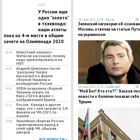
23:52
У России еще
одно "золото"
28 июля 2021, 21:28 —
Россия
в тхэквондо:
Зеленский заговорил об основан
наши атлеты
Москвы, отвечая на статью Пут
на украинском
пока на 4-м месте в общем
зачете на Олимпиаде 2020
Известный хоккеист
20:43
Фетисов рассказал, почему
надо ориентироваться на
НХЛ
Андрей Шевченко после
14:30
"разгрома" Кипра
высказался о форме
сборной Украины и
возмущении России
28 июля 2021, 15:50 —
Лайфстайл
УЕФА позволила сборной
19:05
​"Мой Бог! Кто это?!": Басков по
Украины играть на
Евро-2020 в форме с
новости о болезни показал себя 
изображением Крыма
Турции
Россия - Канада и другие
17:12
пары: кто с кем сыграет в 1/4
финала на ЧМ-2021 по
хоккею
Хоккейная сборная России
14:48
гарантировала выход в
плей-офф ЧМ, обыграв
шведов
ВСЕ НОВОСТИ »