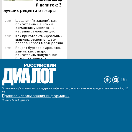
й напиток: 3
лучших рецепта от жары
Шашлыки "в законе": как
21:45
приготовить шашлык в
домашних условиях, не
нарушая самоизоляцию
Как приготовить идеальный
17:05
шашлык​: рецепт от шеф-
повара Сергея Мартиросяна
Рецепт бургера с ароматом
17:03
дымка: как быстро
приготовить популярное
блюдо на мангале
ВСЕ НОВОСТИ »
18+
Отдельные публикации могут содержать информацию, не предназначенную для пользователей до 16
лет.
Правила использования информации
©
Российский диалог