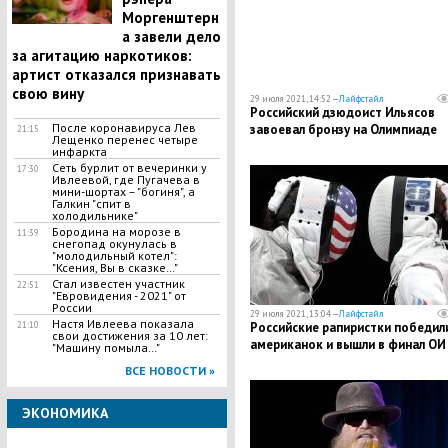
Моргенштерн
а завели дело
за агитацию наркотиков:
артист отказался признавать
свою вину
29 июля 2021, 14:52 —
Лайфстайл
Российский дзюдоист Ильясов
После коронавируса Лев
завоевал бронзу на Олимпиаде
21:15
Лещенко перенес четыре
инфаркта
Сеть бурлит от вечеринки у
17:30
Ивлеевой, где Пугачева в
мини-шортах – "богиня", а
Галкин "спит в
холодильнике"
Бородина на морозе в
11:39
снегопад окунулась в
"молодильный котел":
"Ксения, Вы в сказке…"
Стал известен участник
22:51
"Евровидения - 2021" от
России
29 июля 2021, 13:04 —
Лайфстайл
Настя Ивлеева показала
21:10
Российские рапиристки победил
свои достижения за 10 лет:
американок и вышли в финал ОИ
"Машину помыла…"
ВСЕ НОВОСТИ »
ЭКОНОМИКА