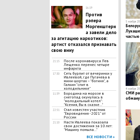
16:19
Против
рэпера
5 ноября 20
Белорус
Моргенштерн
Лукаше
а завели дело
частью
за агитацию наркотиков:
артист отказался признавать
свою вину
После коронавируса Лев
21:15
Лещенко перенес четыре
инфаркта
Сеть бурлит от вечеринки у
17:30
Ивлеевой, где Пугачева в
мини-шортах – "богиня", а
Галкин "спит в
холодильнике"
4 ноября 20
СМИ рас
Бородина на морозе в
11:39
снегопад окунулась в
обману
"молодильный котел":
"Ксения, Вы в сказке…"
Стал известен участник
22:51
"Евровидения - 2021" от
России
Настя Ивлеева показала
21:10
свои достижения за 10 лет:
"Машину помыла…"
ВСЕ НОВОСТИ »