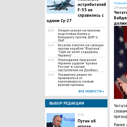
Главная
истребителей
29 июля
F-35 не
Читате
справились с
Байден
одним Су-27
должн
Стешин указал на признак
18:39
подготовки Киева к
блицкригу против ДНР и
ЛНР
​Косачев ответил на санкции
12:27
против корабля "Фортуна":
"США не хотят содержать
Украину"
Перенджиев пригрозил
12:19
Украине ударом "кулака
России" в случае
наступления на Донбасс
Лукашенко решил не
23:55
прививаться от
коронавируса, назвав
врачам причину
ВСЕ НОВОСТИ »
ВЫБОР РЕДАКЦИИ
Читате
словам
22:39
презид
Путин об
Ранее 
угрозе