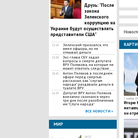
Друзь: "После
закона
Зеленского
коррупцию на
Украине будут осуществлять
Новост
представители США"
КАРТИ
Зеленский признался, что
13:18
имел офшоры, но не
отмывал деньги
Экс-глава СБУ задал
13:58
вопросы о смерти депутата
ВРУ Полякова, на которые не
может ответить следствие
Антон Поляков в последнем
18:41
эфире перед смертью
рассказал, как "слугам
народа" раздавали деньги в
туалете ВРУ
Депутат ВРУ Антон Поляков
16:59
внезапно скончался через
7 ноября 20
три дня после разоблачения
Игорю К
им "Слуги народа"
металла
ВСЕ НОВОСТИ »
он отре
МИР
14:15