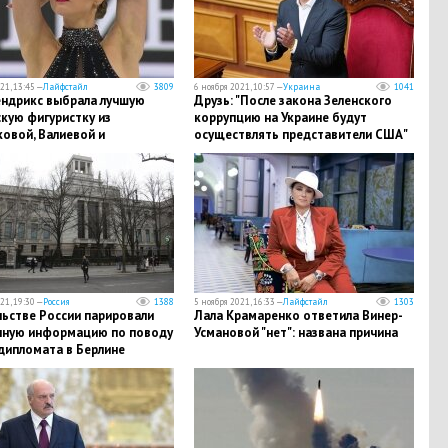
21, 13:45 —
Лайфстайл
3809
6 ноября 2021, 10:57 —
Украина
1041
ендрикс выбрала лучшую
Друзь: "После закона Зеленского
кую фигуристку из
коррупцию на Украине будут
овой, Валиевой и
осуществлять представители США"
ышевой
21, 19:30 —
Россия
1388
5 ноября 2021, 16:33 —
Лайфстайл
1303
льстве России парировали
Лала Крамаренко ответила Винер-
ную информацию по поводу
Усмановой "нет": названа причина
дипломата в Берлине