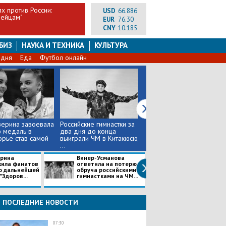
х против России:
USD
66.886
пейцам"
EUR
76.30
CNY
10.185
БИЗ
НАУКА И ТЕХНИКА
КУЛЬТУРА
 дня
Еда
Футбол онлайн
верина завоевала
Российские гимнастки за
Дина и Арина Аверины
 медаль в
два дня до конца
выбили булавами
рье став самой
выиграли ЧМ в Китакюсю,
золотую и серебряную
...
медали ...
ерина
Винер-Усманова
ВМФ РФ показа
жила фанатов
ответила на потерю
вторгнувшемус
о дальнейшей
обруча российскими
эсминцу США U
"Здоров...
гимнастками на ЧМ...
Porter, кто хозя
Чер...
ПОСЛЕДНИЕ НОВОСТИ
07:30