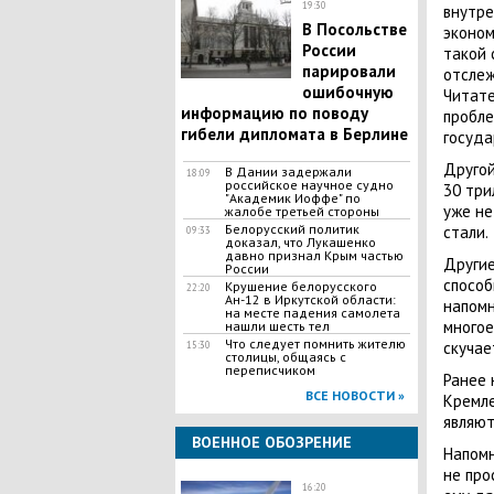
19:30
внутре
В Посольстве
эконом
России
такой 
парировали
отслеж
ошибочную
Читате
информацию по поводу
пробле
гибели дипломата в Берлине
госуда
Другой
В Дании задержали
18:09
российское научное судно
30 три
"Академик Иоффе" по
уже не
жалобе третьей стороны
Белорусский политик
стали.
09:33
доказал, что Лукашенко
давно признал Крым частью
Другие
России
способ
Крушение белорусского
22:20
Ан-12 в Иркутской области:
напомн
на месте падения самолета
многое
нашли шесть тел
Что следует помнить жителю
скучае
15:30
столицы, общаясь с
переписчиком
Ранее 
ВСЕ НОВОСТИ »
Кремле
являют
ВОЕННОЕ ОБОЗРЕНИЕ
Напомн
не про
16:20