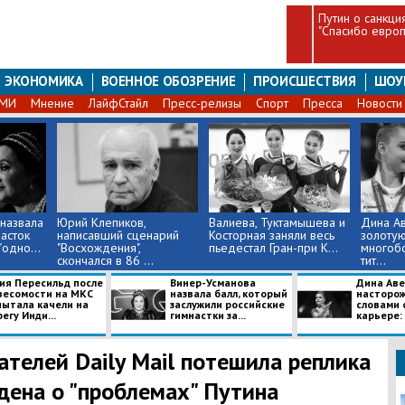
Путин о санкция
"Спасибо евро
ЭКОНОМИКА
ВОЕННОЕ ОБОЗРЕНИЕ
ПРОИСШЕСТВИЯ
ШОУ
СМИ
Мнение
ЛайфСтайл
Пресс-релизы
Спорт
Пресса
Новости
назвала
Юрий Клепиков,
Валиева, Туктамышева и
Дина А
асток
написавший сценарий
Косторная заняли весь
золотую
одно...
"Восхождения",
пьедестал Гран-при К...
многобо
скончался в 86 ...
тит...
ия Пересильд после
Винер-Усманова
Дина Ав
весомости на МКС
назвала балл, который
насторо
пытала качели на
заслужили российские
словами 
егу Инди...
гимнастки за...
карьере: 
ателей Daily Mail потешила реплика
дена о "проблемах" Путина