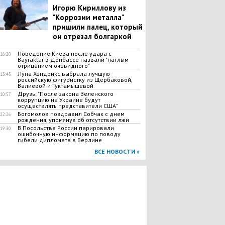
Игорю Кириллову из
"Коррозии металла"
пришили палец, который
он отрезал болгаркой
Поведение Киева после удара с
16:20
Bayraktar в Донбассе назвали "наглым
отрицанием очевидного"
Луна Хендрикс выбрала лучшую
13:45
российскую фигуристку из Щербаковой,
Валиевой и Туктамышевой
Друзь: "После закона Зеленского
10:57
коррупцию на Украине будут
осуществлять представители США"
Богомолов поздравил Собчак с днем
22:26
рождения, упомянув об отсутствии лжи
В Посольстве России парировали
19:30
ошибочную информацию по поводу
гибели дипломата в Берлине
ВСЕ НОВОСТИ »