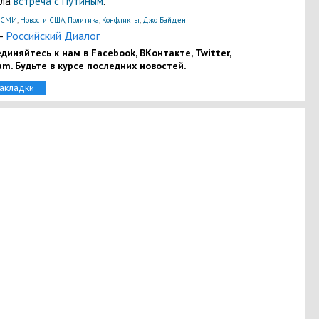
ала
встреча с Путиным
.
оСМИ
,
Новости США
,
Политика
,
Конфликты
,
Джо Байден
-
Российский Диалог
диняйтесь к нам в Facebook, ВКонтакте, Twitter,
am. Будьте в курсе последних новостей.
закладки