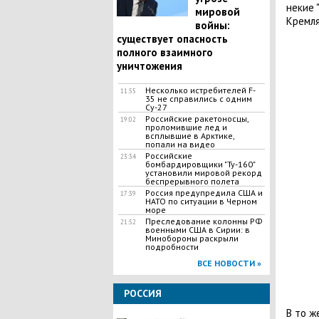
некие 
мировой
Кремля
войны:
существует опасность
полного взаимного
уничтожения
Несколько истребителей F-
11:55
35 не справились с одним
Су-27
Российские ракетоносцы,
19:02
проломившие лед и
всплывшие в Арктике,
попали на видео
Российские
23:34
бомбардировщики "Ту-160"
установили мировой рекорд
беспрерывного полета
Россия предупредила США и
17:39
НАТО по ситуации в Черном
море
Преследование колонны РФ
21:52
военными США в Сирии: в
Минобороны раскрыли
подробности
ВСЕ НОВОСТИ »
РОССИЯ
В то ж