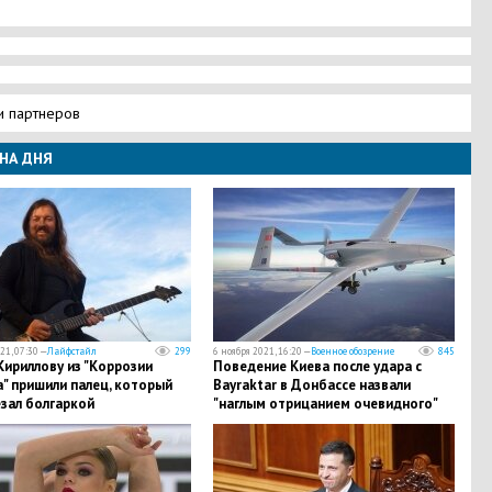
и партнеров
НА ДНЯ
21, 07:30 —
Лайфстайл
299
6 ноября 2021, 16:20 —
Военное обозрение
845
ириллову из "Коррозии
Поведение Киева после удара с
" пришили палец, который
Bayraktar в Донбассе назвали
зал болгаркой
"наглым отрицанием очевидного"