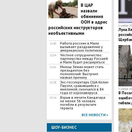
В ЦАР
назвали
обвинения
ООН в адрес
6 ноября 20
российских инструкторов
Луна Х
необъективными
российс
Щербак
Работа россиян в Мали
12:40
Туктам
вызывает раздражение у
американских политиков
Честное сотрудничество:
12:04
партнерство между Россией
и Мали будет расширяться
Милош Земан может стать
11:06
президентом без
полномочий: Выстрчил
назвал причину
Экс-госсекретарь США Колин
21:28
Пауэлл, сражавшийся с
миеломой, скончался в 84
5 ноября 20
года от коронавируса
В Посо
Взрыв в мечети Кандагара:
ошибоч
19:14
не менее 36 человек
гибели 
погибли в результате
теракта
ВСЕ НОВОСТИ »
ШОУ-БИЗНЕС