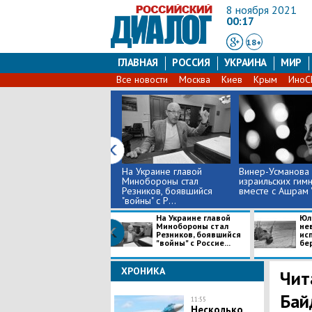
8 ноября 2021
00:17
18+
ГЛАВНАЯ
РОССИЯ
УКРАИНА
МИР
Все новости
Москва
Киев
Крым
Ино
На Украине главой
Винер-Усманова 
Минобороны стал
израильских гимн
Резников, боявшийся
вместе с Ашрам "
"войны" с Р...
На Украине главой
Юл
Минобороны стал
не
Резников, боявшийся
ис
"войны" с Россие...
бер
ХРОНИКА
Чит
Бай
11:55
Несколько