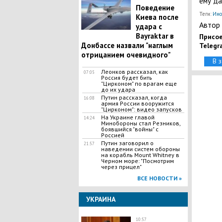
ему д
Поведение
Теги:
Ин
Киева после
Автор 
удара с
Bayraktar в
Присое
Донбассе назвали "наглым
Telegr
отрицанием очевидного"
В 
Леонков рассказал, как
07:05
Россия будет бить
"Цирконом" по врагам еще
до их удара
Путин рассказал, когда
16:08
армия России вооружится
"Цирконом": видео запусков
На Украине главой
14:24
Минобороны стал Резников,
боявшийся "войны" с
Россией
Путин заговорил о
21:57
наведении систем обороны
на корабль Mount Whitney в
Черном море: "Посмотрим
через прицел"
ВСЕ НОВОСТИ »
УКРАИНА
10:57