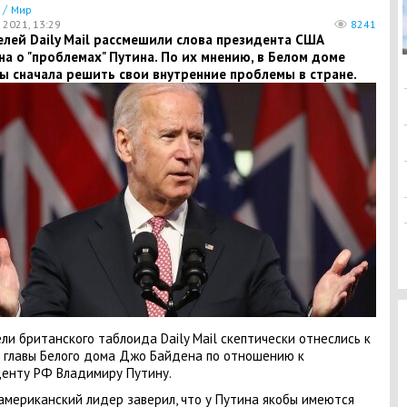
/
Мир
 2021, 13:29
8241
лей Daily Mail рассмешили слова президента США
а о "проблемах" Путина. По их мнению, в Белом доме
ы сначала решить свои внутренние проблемы в стране.
ли британского таблоида Daily Mail скептически отнеслись к
 главы Белого дома Джо Байдена по отношению к
енту РФ Владимиру Путину.
американский лидер заверил, что у Путина якобы имеются