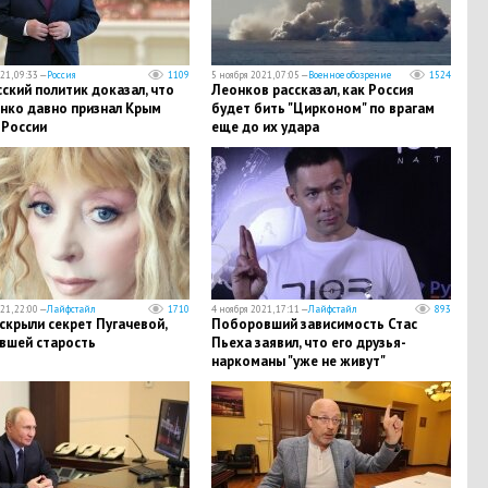
21, 09:33 —
Россия
1109
5 ноября 2021, 07:05 —
Военное обозрение
1524
ский политик доказал, что
Леонков рассказал, как Россия
нко давно признал Крым
будет бить "Цирконом" по врагам
 России
еще до их удара
21, 22:00 —
Лайфстайл
1710
4 ноября 2021, 17:11 —
Лайфстайл
893
крыли секрет Пугачевой,
Поборовший зависимость Стас
вшей старость
Пьеха заявил, что его друзья-
наркоманы "уже не живут"