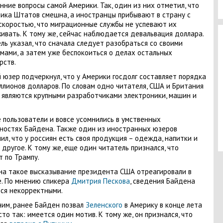
нние вопросы самой Америки. Так, один из них отметил, что
ика Штатов смешна, а иностранцы прибывают в страну с
скоростью, что миграционные службы не успевают их
ивать. К тому же, сейчас наблюдается девальвация доллара.
ль указал, что сначала следует разобраться со своими
мами, а затем уже беспокоиться о делах остальных
рств.
 юзер подчеркнул, что у Америки госдолг составляет порядка
ллионов долларов. По словам одно читателя, США и Британия
 являются крупными разработчиками электроники, машин и
 пользователи и вовсе усомнились в умственных
ностях Байдена. Также один из иностранных юзеров
ил, что у россиян есть своя продукция – одежда, напитки и
 другое. К тому же, еще один читатель признался, что
т по Трампу.
на такое высказывание президента США отреагировали в
. По мнению спикера
Дмитрия Пескова
, сведения Байдена
ся некорректными.
им, ранее Байден позвал
Зеленского
в Америку в конце лета
сто так: имеется один мотив. К тому же, он признался, что