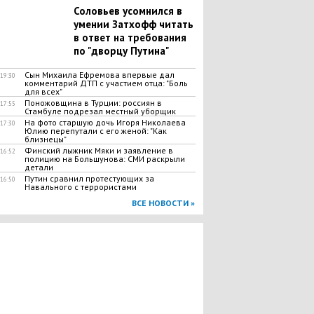
Соловьев усомнился в
умении Затхофф читать
в ответ на требования
по "дворцу Путина"
​Сын Михаила Ефремова впервые дал
19:30
комментарий ДТП с участием отца: "Боль
для всех"
Поножовщина в Турции: россиян в
17:55
Стамбуле подрезал местный уборщик
На фото старшую дочь Игоря Николаева
17:30
Юлию перепутали с его женой: "Как
близнецы"
​Финский лыжник Мяки и заявление в
16:52
полицию на Большунова: СМИ раскрыли
детали
Путин сравнил протестующих за
16:50
Навального с террористами
ВСЕ НОВОСТИ »