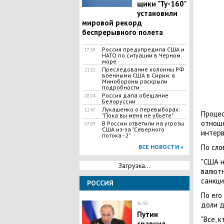
щики "Ту-160"
установили
мировой рекорд
беспрерывного полета
Россия предупредила США и
17:39
НАТО по ситуации в Черном
море
Преследование колонны РФ
21:52
военными США в Сирии: в
Минобороны раскрыли
подробности
Россия дала обещание
20:04
Белоруссии
​Лукашенко о перевыборах:
12:47
Процес
"Пока вы меня не убьете"
отноше
В России ответили на угрозы
07:09
США из-за "Северного
интерв
потока - 2"
По сло
ВСЕ НОВОСТИ »
"США н
Загрузка...
валютн
санкци
РОССИЯ
По его
доли д
16:50
Путин
"Все, 
сравнил