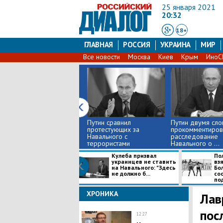
25 января 2021
20:32
18+
ГЛАВНАЯ
РОССИЯ
УКРАИНА
МИР
Все новости
Москва
Киев
Крым
Ино
Путин сравнил
​Путин двумя сл
протестующих за
прокомментиров
Навального с
расследование
террористами
Навального о ...
​Кулеба призвал
​П
украинцев не ставить
взя
на Навального: "Здесь
Бо
не должно б...
со
под
ХРОНИКА
Лав
пос
12:27