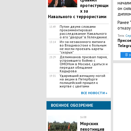
начали
протестующи
он сил
х за
диплом
Навального с террористами
Ранее 
​Путин двумя словами
15:49
отказу
прокомментировал
расследование Навального
Теги:
Сер
о его "дворце" в Геленджике
Присое
Из-за незаконного митинга
13:14
во Владивостоке к больным
Telegr
не могли проехать кареты
"скорых"
В 
Делимханов призвал парня,
23:29
устроившего бойню с
ОМОНом в Москве, сдаться и
передал обещание
Кадырова
Ударивший женщину ногой
19:35
на акции в Петербурге
полицейский пришел к
жертве с цветами
ВСЕ НОВОСТИ »
ВОЕННОЕ ОБОЗРЕНИЕ
16:08
Морских
пехотинцев