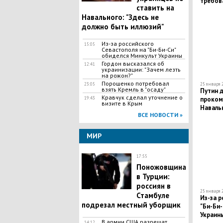
требова
ставить на
Навального: "Здесь не
должно быть иллюзий"
Из-за российского
15:05
Севастополя на "Би-Би-Си"
обиделся Минкульт Украины
​Гордон высказался об
12:41
украинизации: "Зачем лезть
на рожон?"
Порошенко потребовал
23:05
25 января 2
взять Кремль в "осаду"
​Путин 
Кравчук сделал уточнение о
19:43
проком
визите в Крым
Навальн
ВСЕ НОВОСТИ »
Геленд
МИР
17:55
Поножовщина
в Турции:
россиян в
25 января 2
Стамбуле
Из-за р
подрезал местный уборщик
"Би-Би-
Украин
В армии США разрешат
14:12