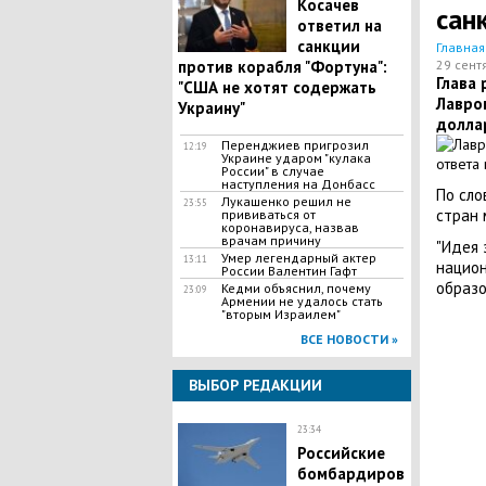
Косачев
сан
ответил на
санкции
Главная
против корабля "Фортуна":
29 сент
Глава
"США не хотят содержать
Лавров
Украину"
долла
Перенджиев пригрозил
12:19
Украине ударом "кулака
России" в случае
наступления на Донбасс
По сло
Лукашенко решил не
23:55
стран 
прививаться от
коронавируса, назвав
врачам причину
"Идея 
Умер легендарный актер
13:11
национ
России Валентин Гафт
образо
Кедми объяснил, почему
23:09
Армении не удалось стать
"вторым Израилем"
ВСЕ НОВОСТИ »
ВЫБОР РЕДАКЦИИ
23:34
Российские
бомбардиров