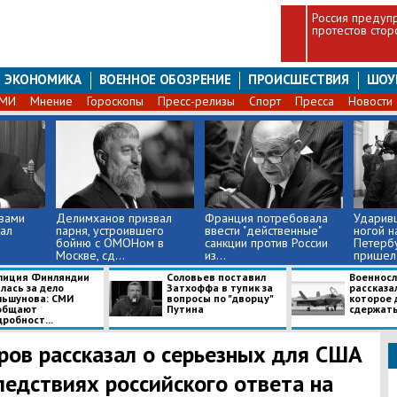
Россия предуп
протестов стор
ЭКОНОМИКА
ВОЕННОЕ ОБОЗРЕНИЕ
ПРОИСШЕСТВИЯ
ШОУ
СМИ
Мнение
Гороскопы
Пресс-релизы
Спорт
Пресса
Новости
овами
Делимханов призвал
Франция потребовала
Ударив
ал
парня, устроившего
ввести "действенные"
ногой н
бойню с ОМОНом в
санкции против России
Петерб
Москве, сд...
из...
пришел 
олиция Финляндии
Соловьев поставил
​Военнос
лась за дело
Затхоффа в тупик за
рассказал
льшунова: СМИ
вопросы по "дворцу"
которое 
общают
Путина
сдержать 
робност...
ров рассказал о серьезных для США
ледствиях российского ответа на