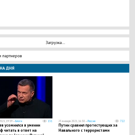
Загрузка...
и партнеров
НА ДНЯ
021, 19:59 —
Блоги
151
25 января 2021, 16:50 —
Россия
722
в усомнился в умении
Путин сравнил протестующих за
ф читать в ответ на
Навального с террористами