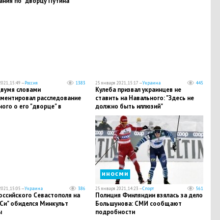
ния по "дворцу Путина"
021, 15:49 —
Россия
1383
25 января 2021, 15:17 —
Украина
445
двумя словами
​Кулеба призвал украинцев не
ментировал расследование
ставить на Навального: "Здесь не
ого о его "дворце" в
должно быть иллюзий"
жике
иносми
021, 15:05 —
Украина
386
25 января 2021, 14:23 —
Спорт
561
оссийского Севастополя на
​Полиция Финляндии взялась за дело
Си" обиделся Минкульт
Большунова: СМИ сообщают
ы
подробности