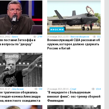
иносми
021, 14:02 —
Блоги
2749
25 января 2021, 11:55 —
Военное обозрение
551
ев поставил Затхоффа в
​Военнослужащий США рассказал об
а вопросы по "дворцу"
оружии, которое должно сдержать
Россию и Китай
021, 11:17 —
Шоу-бизнес
550
25 января 2021, 00:15 —
Спорт
1314
ве трагически оборвалась
"В инциденте с Большуновым
стендап-комика Александра
виноват финн", - экс-тренер сборной
а, известного скандалиста
Финляндии