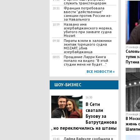
служить трансгендерам
Франция потребовала
20:31
ввести "действенные"
санкции против России из-
за Навального
Названо имя
10:59
азербайджанского моряка,
убитого при захвате судна
Mozart
Пираты взяли в заложники
09:38
экипаж турецкого судна
25 января 2
MOZART, убив
Соловь
азербайджанца
тупик з
Прощание Ларри Кинга
08:05
попало на видео: "В этой
Путина
студии меня не будет..."
ВСЕ НОВОСТИ »
ШОУ-БИЗНЕС
16:30
В Сети
сватали
25 января 2
Бузову за
В Моск
Батрутдинова
жизнь 
, но переключились на штаны
Шаляпин
Лайма Вайкуле сообщила о
13:41