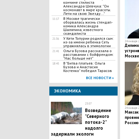
кончине стилиста
Александра Шевчука: "Он
космонавт в мире красоты.
Лети на свою Звезду..."
В Москве трагически
11:17
оборвалась жизнь стендап-
комика Александра
Шаляпина, известного
скандалиста
У Кети Топурии родился сын:
21:36
24 января 2
из-за имени ребенка Сеть
Делимха
упражнялась в этимологии
устрои
​Ольга Бузова рассказала о
21:41
расставании с бойфрендом:
Москве,
"Нас больше нет"
обещан
В "Битва платьев: Ольга
18:45
Бузова и Анастасия
Костенко" победил Тарасов
ВСЕ НОВОСТИ »
ЭКОНОМИКА
23:07
24 января 2
Возведение
Максак
"Северного
провинц
потока-2"
Россию
надолго
задержали экологи