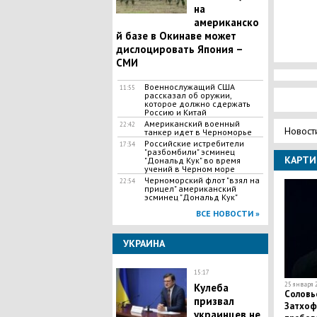
на
американско
й базе в Окинаве может
дислоцировать Япония –
СМИ
​Военнослужащий США
11:55
рассказал об оружии,
которое должно сдержать
Россию и Китай
Американский военный
22:42
Новост
танкер идет в Черноморье
Российские истребители
17:34
"разбомбили" эсминец
КАРТИ
"Дональд Кук" во время
учений в Черном море
Черноморский флот "взял на
22:54
прицел" американский
эсминец "Дональд Кук"
ВСЕ НОВОСТИ »
УКРАИНА
15:17
25 января 2
​Кулеба
Соловье
призвал
Затхоф
украинцев не