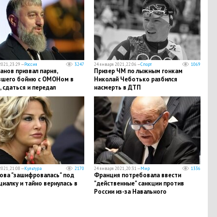
021, 23:29 —
Россия
3247
24 января 2021, 22:06 —
Спорт
1069
нов призвал парня,
Призер ЧМ по лыжным гонкам
вшего бойню с ОМОНом в
Николай Чеботько разбился
 сдаться и передал
насмерть в ДТП
ие Кадырова
021, 21:08 —
Культура
2170
24 января 2021, 20:31 —
Мир
1336
ова "зашифровалась" под
Франция потребовала ввести
иалку и тайно вернулась в
"действенные" санкции против
России из-за Навального