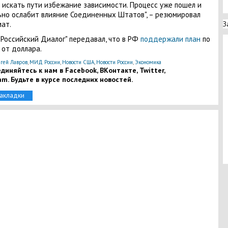
 искать пути избежание зависимости. Процесс уже пошел и
ьно ослабит влияние Соединенных Штатов", – резюмировал
ат.
З
"Российский Диалог" передавал, что в РФ
поддержали план
по
 от доллара.
гей Лавров
,
МИД России
,
Новости США
,
Новости России
,
Экономика
диняйтесь к нам в Facebook, ВКонтакте, Twitter,
am. Будьте в курсе последних новостей.
закладки