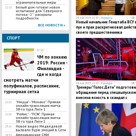
ограничительные меры
Белый дом готовит новое
11:53
испытание для "Северного
потока - 2": раскрыты
подробности
24 мая 2019, 15:30 —
Украина
Новый начальник Генштаба ВСУ 
ВСЕ НОВОСТИ »
пух и прах раскритиковал дейст
своего предшественника
СПОРТ
07:00
ЧМ по хоккею
2019: Россия -
Финляндия -
где и когда
смотреть матчи
24 мая 2019, 15:10 —
Культура
полуфиналов, расписание,
Тренеры "Голос.Дети" подготови
турнирная сетка
обращение перед спецвыпуском
внесена ясность в скандал с
"Ницца" - "Монако". Прямая
голосованием
21:05
онлайн-трансляция матча
38-го тура Лиги 1
"Реймс" - "ПСЖ". Прямая
21:00
онлайн-трансляция матча
38-го тура Лиги 1
Новое видео Медведевой
19:26
вызвало бурю эмоций в Сети
Американские СМИ
18:33