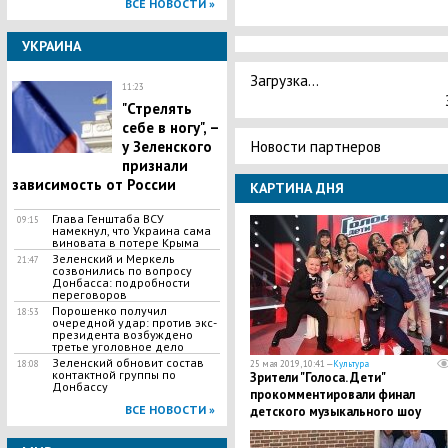
ВСЕ НОВОСТИ »
УКРАИНА
Загрузка...
11:23
"Стрелять
себе в ногу", –
Новости партнеров
у Зеленского
признали
зависимость от России
КАРТИНА ДНЯ
Глава Генштаба ВСУ
09:15
намекнул, что Украина сама
виновата в потере Крыма
Зеленский и Меркель
21:47
созвонились по вопросу
Донбасса: подробности
переговоров
​Порошенко получил
18:53
очередной удар: против экс-
президента возбуждено
третье уголовное дело
Зеленский обновит состав
18:08
25 мая 2019, 10:41 —
Культура
контактной группы по
Зрители "Голоса. Дети"
Донбассу
прокомментировали финал
ВСЕ НОВОСТИ »
детского музыкального шоу