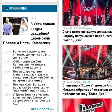
ШОУ-БИЗНЕС
21:26
В Сеть попали
кадры
25 мая 2019, 06:59 —
Культура
Стало известно, какую денежну
свадебной
награду получили все победител
церемонии
"Голос. Дети"
Потапа и Насти Каменских
Волочкова использует
15:29
спальню дочери как офис
для встреч
СМИ: Новый альбом
17:49
Rammstein появился в
свободном доступе
​Певец Шура удивил
08:10
фанатов поразительным
сходством с Ксенией Собчак
на архивном снимке
24 мая 2019, 23:19 —
Россия
Певица Юлия Волкова
19:25
Спецвыпуск "Голоса": дочери Алс
поразила фанатов своим
Микелле Абрамовой оставили ти
"неживым" лицом - кадры
победителя шоу "Голос. Дети"
​У Димы Билана внезапно
19:52
возникли проблемы со
здоровьем на гастролях в
США
ВСЕ НОВОСТИ »