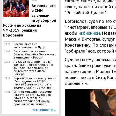
свежем снимке, на удивл
Американски
культуры нет ни одной ц
е СМИ
"Российский Диалог".
высмеяли
игру сборной
Богомолов, судя по его 
России по хоккею на
"Инстаграм", впервые вы
ЧМ-2019: реакция
якобы
избиением
. Недав
Воробьева
Максим Виторган, супруг
Россия высадит
Константину. По словам 
23:27
космонавтов на Луну
"собирали" нос, который
Захарова рассказала о
20:02
большой ошибке Зеленского
в отношении России
Судя по всему, оклемалс
Лазарев поставил на уши
23:11
кратчайшие сроки: уже вч
зал своим выступлением в
финале "Евровидения":
на спектакле в Малом Те
видео трогательного
номера
появившихся в Сети, Кон
Сергей Лазарев выступил на
23:21
"Евровидении - 2019" с
довольным.
песней Scream - смотреть
видео онлайн-трансляции
СМИ: Выживший пассажир
19:21
"хвоста" Сергей Кузнецов
"увидел" в горящем
самолете Superjet дочку,
просившую не умирать
ВСЕ НОВОСТИ »