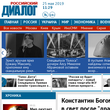
25 мая 2019
11:29
18+
ГЛАВНАЯ
РОССИЯ
УКРАИНА
МИР
ЭКОНОМИКА
ВОЕН
Все новости
Москва
Киев
Крым
ИноСМИ
Мнение
Сирия
Эрнст, вручая приз
Спецвыпуск "Голоса":
В пустыне Ата
Ержану Максиму,
дочери Алсу Микелле
найдены сотн
припомнил ему
Абрамовой оставили
внеземного в
скандальную рекл...
титул...
возр...
"Голос. Дети".
"Россия не будет
Повторный финал.
нападать", – новый
Спецвыпуск. Прямая
глава генштаба ВСУ
онлайн-трансляция о...
Хомчак прекрати...
ХРОНИКА
Константин Бого
09:55
в свет после "др
Мир окутает