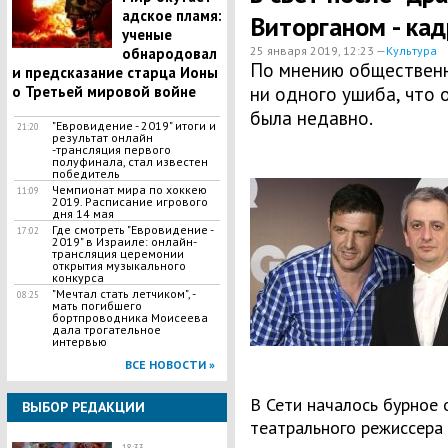
адское пламя:
Виторганом - ка
ученые
25 января 2019, 12:23 —
Культура
обнародовал
По мнению общественн
и предсказание старца Ионы
о Третьей мировой войне
ни одного ушиба, что 
была недавно.
"Евровидение - 2019" итоги и
21:20
результат онлайн
-трансляция первого
полуфинала, стал известен
победитель
Чемпионат мира по хоккею
11:09
2019. Расписание игрового
дня 14 мая
​Где смотреть "Евровидение -
17:02
2019" в Израиле: онлайн-
трансляция церемонии
открытия музыкального
конкурса
"Мечтал стать летчиком", -
08:25
мать погибшего
бортпроводника Моисеева
дала трогательное
интервью
ВСЕ НОВОСТИ »
В Сети началось бурное
ВЫБОР РЕДАКЦИИ
театрального режиссера
18:33