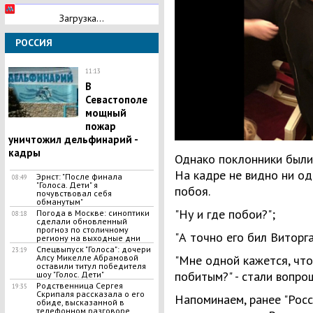
Загрузка...
РОССИЯ
11:13
В
Севастополе
мощный
пожар
уничтожил дельфинарий -
кадры
Однако поклонники были 
На кадре не видно ни од
Эрнст: "После финала
08:49
"Голоса. Дети" я
побоя.
почувствовал себя
обманутым"
"Ну и где побои?";
Погода в Москве: синоптики
08:18
сделали обновленный
прогноз по столичному
"А точно его бил Виторга
региону на выходные дни
Спецвыпуск "Голоса": дочери
23:19
Алсу Микелле Абрамовой
"Мне одной кажется, что
оставили титул победителя
побитым?" - стали вопро
шоу "Голос. Дети"
Родственница Сергея
19:35
Скрипаля рассказала о его
Напоминаем, ранее "Росс
обиде, высказанной в
телефонном разговоре