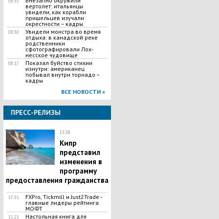
Внезапно окружили
08:55
вертолет: итальянцы
увидели, как корабли
пришельцев изучали
окрестности – кадры
Увидели монстра во время
08:30
отдыха: в канадской реке
родственники
сфотографировали Лох-
несское чудовище
Показал буйство стихии
08:17
изнутри: американец
побывал внутри торнадо –
кадры
ВСЕ НОВОСТИ »
ПРЕСС-РЕЛИЗЫ
15:58
Кипр
представил
изменения в
программу
предоставления гражданства
FXPro, Tickmill и Just2Trade -
17:51
главные лидеры рейтинга
МОФТ
Настольная книга для
11:21