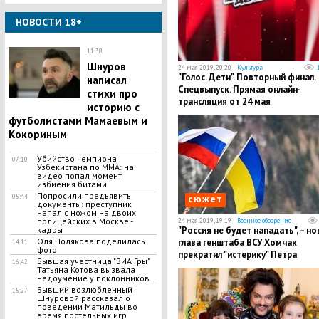
НОВОСТИ 18+
11:38
Шнуров
24 мая 2019, 20:20 —
Культура
"Голос. Дети". Повторный финал.
написал
Спецвыпуск. Прямая онлайн-
стихи про
трансляция от 24 мая
историю с
футболистами Мамаевым и
Кокориным
Убийство чемпиона
07:10
Узбекистана по MMA: на
видео попал момент
избиения битами
Попросили предъявить
05:44
сюжет
документы: преступник
напал с ножом на двоих
полицейских в Москве -
24 мая 2019, 19:19 —
Военное обозрение
кадры
"Россия не будет нападать", – н
Оля Полякова поделилась
глава генштаба ВСУ Хомчак
14:11
фото
прекратил "истерику" Петра
Бывшая участница "ВИА Гры"
16:42
Порошенко
Татьяна Котова вызвала
недоумение у поклонников
Бывший возлюбленный
15:27
Шнуровой рассказал о
поведении Матильды во
время постельных игр