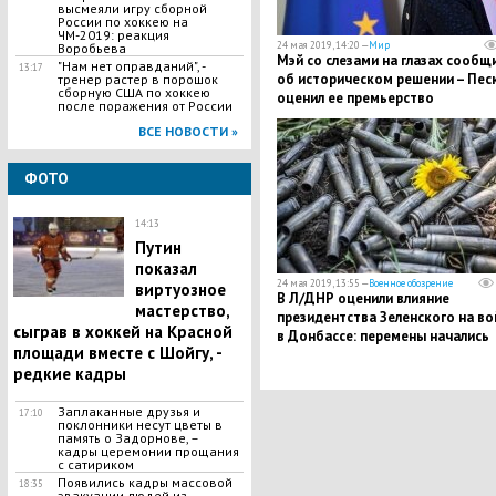
высмеяли игру сборной
России по хоккею на
ЧМ-2019: реакция
24 мая 2019, 14:20 —
Мир
Воробьева
Мэй со слезами на глазах сообщ
"Нам нет оправданий", -
13:17
об историческом решении – Пес
тренер растер в порошок
сборную США по хоккею
оценил ее премьерство
после поражения от России
ВСЕ НОВОСТИ »
ФОТО
14:13
Путин
показал
24 мая 2019, 13:55 —
Военное обозрение
виртуозное
В Л/ДНР оценили влияние
мастерство,
президентства Зеленского на во
сыграв в хоккей на Красной
в Донбассе: перемены начались
площади вместе с Шойгу, -
редкие кадры
Заплаканные друзья и
17:10
поклонники несут цветы в
память о Задорнове, –
кадры церемонии прощания
с сатириком
Появились кадры массовой
18:35
эвакуации людей из