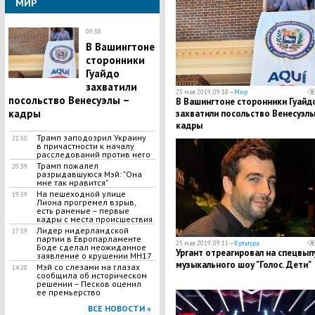
МИР
09:38
В Вашингтоне
сторонники
Гуайдо
захватили
25 мая 2019, 09:38 —
Мир
посольство Венесуэлы –
В Вашингтоне сторонники Гуайд
кадры
захватили посольство Венесуэлы
кадры
Трамп заподозрил Украину
21:50
в причастности к началу
расследований против него
Трамп пожалел
20:39
разрыдавшуюся Мэй: "Она
мне так нравится"
На пешеходной улице
19:59
Лиона прогремел взрыв,
есть раненые – первые
кадры с места происшествия
​Лидер нидерландской
17:59
партии в Европарламенте
25 мая 2019, 09:11 —
Культура
Боде сделал неожиданное
Ургант отреагировал на спецвып
заявление о крушении MH17
музыкального шоу "Голос. Дети"
Мэй со слезами на глазах
14:20
сообщила об историческом
решении – Песков оценил
ее премьерство
ВСЕ НОВОСТИ »