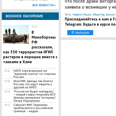
что после драки Виторг
ВСЕ НОВОСТИ »
заявила о возникших у 
Теги:
,
,
Новости России
Общество
Ксения 
ВОЕННОЕ ОБОЗРЕНИЕ
Присоединяйтесь к нам в Fa
Telegram. Будьте в курсе п
10:23
В
В закладки
Минобороны
РФ
рассказали,
как 350 террористов ИГИЛ
растерли в порошок вместе с
танками в Хаме
НАТО отреагировал на
09:30
"ядерную угрозу" со стороны
России
ИноСМИ: шведы так боятся
07:38
России, что ищут защиты у
друзей из НАТО
"Россия не будет нападать",
19:19
– новый глава генштаба ВСУ
Хомчак прекратил "истерику"
Петра Порошенко
Самолет ВМС Германии
18:12
приблизился к российской
границе – кадры