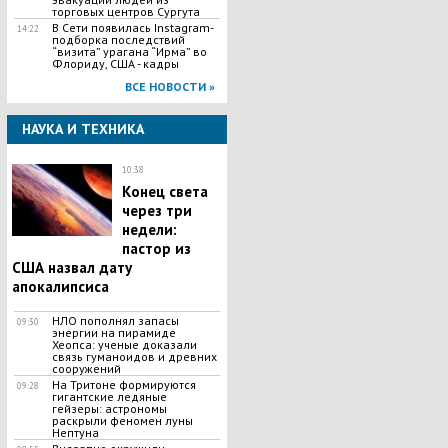
торговых центров Сургута
В Сети появилась Іnstagram-
14:22
подборка последствий
“визита” урагана “Ирма” во
Флориду, США - кадры
ВСЕ НОВОСТИ »
НАУКА И ТЕХНИКА
10:38
Конец света
через три
недели:
пастор из
США назвал дату
апокалипсиса
НЛО пополнял запасы
09:30
энергии на пирамиде
Хеопса: ученые доказали
связь гуманоидов и древних
сооружений
На Тритоне формируются
09:28
гигантские ледяные
гейзеры: астрономы
раскрыли феномен луны
Нептуна