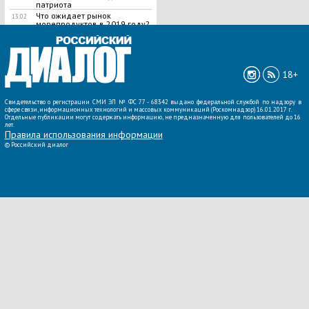
патриота
Что ожидает рынок
13:02
морепродуктов в 2019 году?
ВСЕ НОВОСТИ »
18+
Свидетельство о регистрации СМИ ЭЛ № ФС 77 - 68342 выдано федеральной службой по надзору в
сфере связи, информационных технологий и массовых коммуникаций (Роскомнадзор) 16.01.2017 г.
Отдельные публикации могут содержать информацию, не предназначенную для пользователей до 16
лет.
Правила использования информации
©
Российский диалог