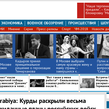
“Наше терпени
пределе”, – Кл
блокировку “М
ЭКОНОМИКА
ВОЕННОЕ ОБОЗРЕНИЕ
ПРОИСШЕСТВИЯ
ШОУ
СМИ
Мнение
Сирия
Пресс-релизы
Спорт
ЧМ-2018
Новости дн
Кадыров принял
В Москве выбрали
Путин и
 Москве
принципиальное
самую красивую жену и
расстави
хожих
решение о героизации
маму страны –
вопрос
Темирханова
завершился к...
"Севе...
нит" после
"Вот такая у меня
Встреча 
еричной победы
работа!" - Емельяненко
Меркель:
д минским "Динамо"
показал разбитое лицо
раскрыл 
уражился в чемп...
после б...
Германии 
Arabiya: Курды раскрыли весьма
жиданные планы российских войск