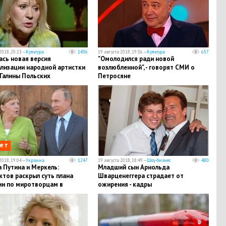
2018, 20:13 —
Культура
1436
19 августа 2018, 19:36 —
Культура
657
ась новая версия
​"Омолодился ради новой
ализации народной артистки
возлюбленной", - говорят СМИ о
Галины Польских
Петросяне
ет
2018, 19:04 —
Украина
1247
19 августа 2018, 18:49 —
Шоу-бизнес
480
 Путина и Меркель:
​Младший сын Арнольда
тов раскрыл суть плана
Шварценеггера страдает от
ии по миротворцам в
ожирения - кадры
се