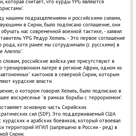
и, которая считает, что курды YPG являются
ористами”.
у нашими подразделениями и российскими силами,
вующими в Сирии, было подписано соглашение, они
 обучать нас современной военной тактике, - заявил
тавитель YPG Редур Хелиль. - Это первое соглашение
о рода, хотя ранее мы сотрудничали (с русскими) в
е Алеппо”.
о словам, российские войска уже присутствуют в
о-тренировочном лагере в регионе Африн, одном из
“автономных” кантонов в северной Сирии, которым
ляют курдские власти.
шение, о котором говорил Хелиль, было подписано в
шее воскресенье “в рамках борьбы с терроризмом”.
оставляет основную часть Сирийских
ратических сил (SDF). Это поддерживаемый США
с курдских и арабских боевиков, который отвоевал
ки территорий ИГИЛ (запрещено в России - ред) в
ной Сирии.