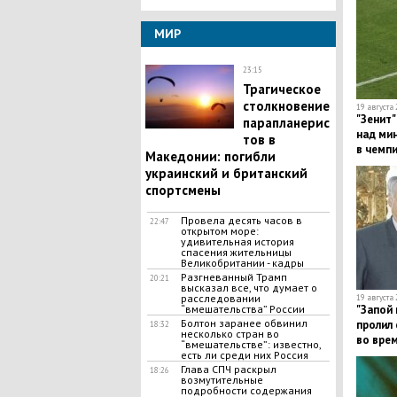
МИР
23:15
Трагическое
столкновение
19 августа 
"Зенит
парапланерис
над ми
тов в
в чемпи
Македонии: погибли
украинский и британский
спортсмены
Провела десять часов в
22:47
открытом море:
удивительная история
спасения жительницы
Великобритании - кадры
Разгневанный Трамп
20:21
высказал все, что думает о
расследовании
19 августа 
“вмешательства” России
"Запой 
Болтон заранее обвинил
пролил 
18:32
несколько стран во
во врем
“вмешательстве”: известно,
есть ли среди них Россия
Глава СПЧ раскрыл
18:26
возмутительные
подробности содержания