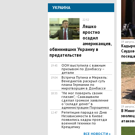
УКРАИНА
22:52
Ляшко
яростно
осадил
19 августа 
американцев,
​Кадыро
обвинивших Украину в
Саудов
предательстве
посеща
ООН выступила с важным
19:43
призывом по Донбассу –
детали
Встреча Путина и Меркель:
19:04
Венедиктов раскрыл суть
плана Германии по
миротворцам в Донбассе
"Не мог поверить своим
18:33
глазам", - Саакашвили
сделал громкое заявление
о "складе денег" в
19 августа 
администрации Порошенко
В Мино
Репетиция парада ко Дню
12:47
эволюц
Независимости в Киеве:
появились кадры проезда
атаков
военной техники по
Крещатику
ВСЕ НОВОСТИ »