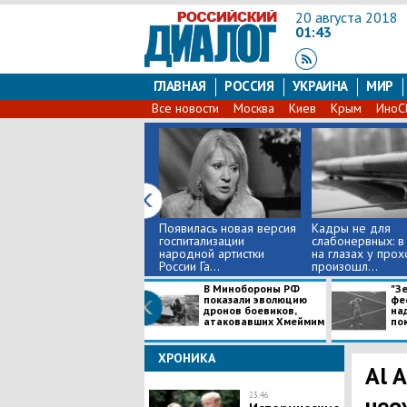
20 августа 2018
01:43
ГЛАВНАЯ
РОССИЯ
УКРАИНА
МИР
Все новости
Москва
Киев
Крым
Ино
Появилась новая версия
Кадры не для
госпитализации
слабонервных: в
народной артистки
на глазах у про
России Га...
произошл...
В Минобороны РФ
"Зе
показали эволюцию
фе
дронов боевиков,
на
атаковавших Хмеймим
пок
ХРОНИКА
Al 
23:46
нео