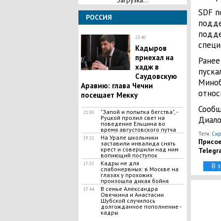
Загрузка...
SDF п
РОССИЯ
подде
подде
23:40
специ
​Кадыров
приехал на
Ранее
хадж в
пуска
Саудовскую
Миноб
Аравию: глава Чечни
относ
посещает Мекку
Сообщ
"Запой и попытка бегства", -
21:00
Руцкой пролил свет на
Диало
поведение Ельцина во
время августовского путча
Теги:
Сир
На Урале школьники
19:21
Присое
заставили инвалида снять
крест и совершили над ним
Telegr
вопиющий поступок
Кадры не для
17:57
В 
слабонервных: в Москве на
глазах у прохожих
произошла дикая бойня
В семье Александра
17:44
Овечкина и Анастасии
Шубской случилось
долгожданное пополнение -
кадры