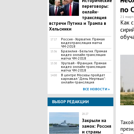
Исторические
переговоры:
по 
онлайн-
21 март
трансляция
Как 
встречи Путина и Трампа в
Хельсинки
сири
обуча
Россия - Хорватия. Прямая
17:17
видеотрансляция матча
ЧМ-2018
Бразилия - Бельгия. Прямая
15:36
видео онлайн трансляция
матча ЧМ-2018
Уругвай - Франция. Прямая
15:30
видео онлайн трансляция
матча ЧМ-2018
В центре Москвы пройдет
14:00
карнавал "День Мертвых":
онлайн-трансляция
ВСЕ НОВОСТИ »
ВЫБОР РЕДАКЦИИ
20:27
Закрыли на
Такой
замок: Россия
прези
и страны