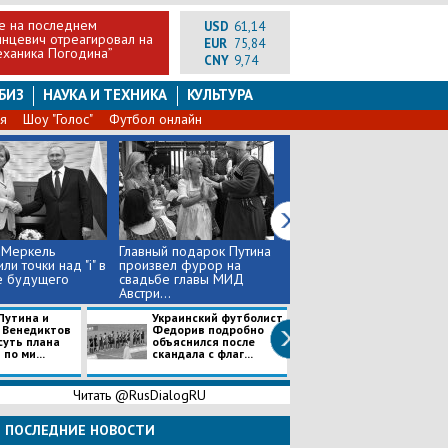
е на последнем
USD
61,14
инцевич отреагировал на
EUR
75,84
еханика Погодина”
CNY
9,74
БИЗ
НАУКА И ТЕХНИКА
КУЛЬТУРА
я
Шоу "Голос"
Футбол онлайн
 Меркель
Главный подарок Путина
Свадьба “первого друга
ли точки над "i" в
произвел фурор на
в Австрии”:
е будущего
свадьбе главы МИД
обнародовано видео
Австри...
танца Путин...
Путина и
Украинский футболист
Дочь экс-врат
 Венедиктов
Федорив подробно
"Анжи", "Рубина"
суть плана
объяснился после
"Краснодара" у
по ми...
скандала с флаг...
током в Грузии
Читать @RusDialogRU
ПОСЛЕДНИЕ НОВОСТИ