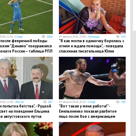
2018, 21:50 —
Спорт
1006
19 августа 2018, 21:00 —
Культура
553
" после фееричной победы
​"Я как могла в одиночку боролась с
нским "Динамо" покуражился
огнем и ждала помощи", - поведала
онате России – таблица РПЛ
спасенная писательница Юлия
Шилова
2018, 21:00 —
Россия
687
19 августа 2018, 20:19 —
Спорт
700
и попытка бегства", - Руцкой
"Вот такая у меня работа!" -
свет на поведение Ельцина
Емельяненко показал разбитое
я августовского путча
лицо после боя с американцем
Джонсоном: кадры