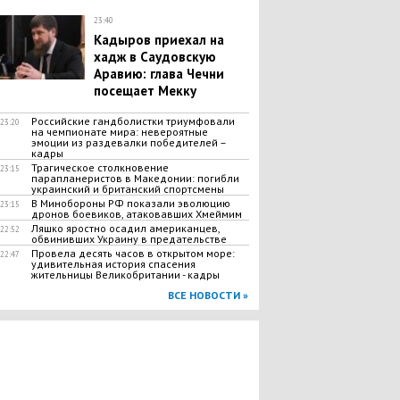
23:40
​Кадыров приехал на
хадж в Саудовскую
Аравию: глава Чечни
посещает Мекку
Российские гандболистки триумфовали
23:20
на чемпионате мира: невероятные
эмоции из раздевалки победителей –
кадры
Трагическое столкновение
23:15
парапланеристов в Македонии: погибли
украинский и британский спортсмены
В Минобороны РФ показали эволюцию
23:15
дронов боевиков, атаковавших Хмеймим
Ляшко яростно осадил американцев,
22:52
обвинивших Украину в предательстве
Провела десять часов в открытом море:
22:47
удивительная история спасения
жительницы Великобритании - кадры
ВСЕ НОВОСТИ »