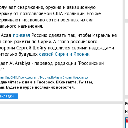
олучает снаряжение, оружие и авиационную
ржку от возглавляемой США коалиции. Его же
рживают несколько сотен военных из сил
ального назначения.
 Асад
призвал
Россию сделать так, чтобы Израиль не
л свои ракеты по Сирии. А глава российского
ороны Сергей Шойгу поделился своими надеждами
ительно будущих
связей Сирии и Японии
.
ает Al Arabiya - перевод редакции "Российский
г"
ия
,
ИноСМИ
,
Происшествия
,
Турция
,
Война в Сирии
,
Новости дня
диняйтесь к нам в Facebook, ВКонтакте, Twitter,
am. Будьте в курсе последних новостей.
закладки
Р
Н