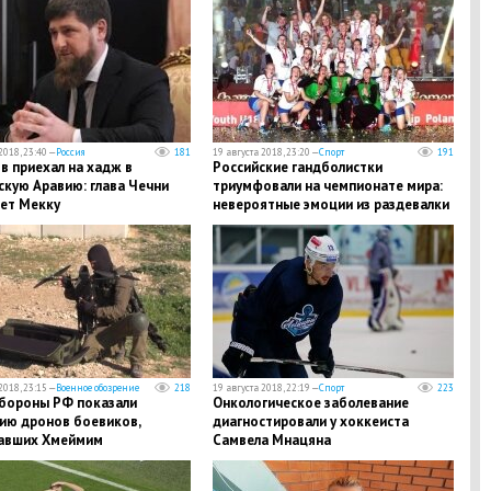
2018, 23:40 —
Россия
181
19 августа 2018, 23:20 —
Спорт
191
в приехал на хадж в
Российские гандболистки
скую Аравию: глава Чечни
триумфовали на чемпионате мира:
ет Мекку
невероятные эмоции из раздевалки
победителей – кадры
2018, 23:15 —
Военное обозрение
218
19 августа 2018, 22:19 —
Спорт
223
бороны РФ показали
Онкологическое заболевание
ию дронов боевиков,
диагностировали у хоккеиста
авших Хмеймим
Самвела Мнацяна