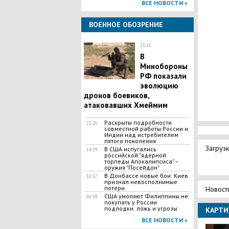
ВСЕ НОВОСТИ »
ВОЕННОЕ ОБОЗРЕНИЕ
23:15
В
Минобороны
РФ показали
эволюцию
дронов боевиков,
атаковавших Хмеймим
Раскрыты подробности
21:26
совместной работы России и
Индии над истребителем
пятого поколения
Загрузк
В США испугались
14:29
российской "ядерной
торпеды Апокалипсиса" –
оружия "Посейдон"
В Донбассе новые бои: Киев
10:37
признал невосполнимые
потери
Новост
США умоляют Филиппины не
06:38
покупать у России
подлодки: ложь и угрозы
КАРТИ
ВСЕ НОВОСТИ »