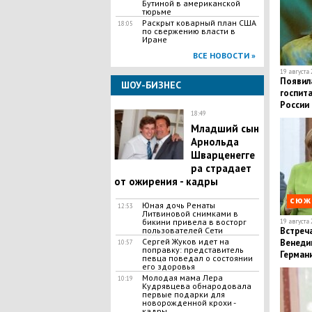
Бутиной в американской
тюрьме
Раскрыт коварный план США
18:05
по свержению власти в
Иране
ВСЕ НОВОСТИ »
19 августа 
Появил
ШОУ-БИЗНЕС
госпит
России 
18:49
​Младший сын
Арнольда
Шварценегге
ра страдает
от ожирения - кадры
сюж
Юная дочь Ренаты
12:53
Литвиновой снимками в
бикини привела в восторг
19 августа 
пользователей Сети
Встреча
​Сергей Жуков идет на
Венедик
10:57
поправку: представитель
Герман
певца поведал о состоянии
Донбас
его здоровья
​Молодая мама Лера
10:19
Кудрявцева обнародовала
первые подарки для
новорожденной крохи -
кадры