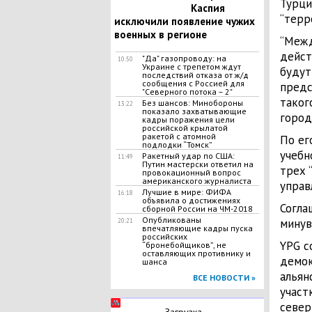
Турци
Каспия
“терр
исключили появление чужих
военных в регионе
“Межд
дейст
"Да" газопроводу: на
10:50
Украине с трепетом ждут
будут
последствий отказа от ж/д
сообщения с Россией для
предс
"Северного потока – 2"
таког
Без шансов: Минобороны
13:22
показало захватывающие
город
кадры поражения цели
российской крылатой
ракетой с атомной
По ег
подлодки “Томск”
учебн
Ракетный удар по США:
11:49
Путин мастерски ответил на
трех 
провокационный вопрос
американского журналиста
управ
Лучшие в мире: ФИФА
16:18
объявила о достижениях
Согла
сборной России на ЧМ-2018
Опубликованы
минув
20:21
впечатляющие кадры пуска
российских
YPG с
“бронебойщиков”, не
оставляющих противнику и
демок
шанса
альян
ВСЕ НОВОСТИ »
участ
север