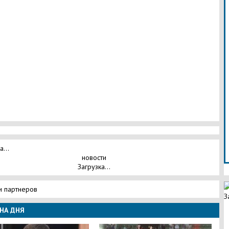
а...
новости
Загрузка...
и партнеров
З
НА ДНЯ