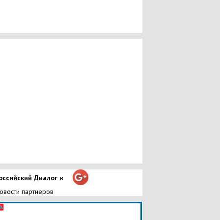
оссийский Диалог
в
овости партнеров