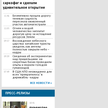
саркофаг и сделали
удивительное открытие
Безмятежно прошла дорогу:
11:46
теневая сущность
пересекла оживленный
участок автомагистрали
Огнем и водой:
11:05
человечество заплатит
дорогую цену за истощение
ресурсов Земли
Восхождение небесного
09:57
царства: китайские туристы
увидели, как ангелы
полностью закрыли небо –
кадры
Сведения об экспериментах
09:39
над пришельцами: на
секретных базах проводили
опыты и морили голодом
гуманоидов
В США НЛО неожиданно для
07:49
всех "превратилось" в
дирижабль - кадры
ВСЕ НОВОСТИ »
ПРЕСС-РЕЛИЗЫ
18:41