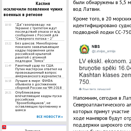
были обнаружены в 5,5 
Каспия
вод Латвии.
исключили появление чужих
военных в регионе
Кроме того, в 20 морски
идентифицировано судн
"Да" газопроводу: на
10:50
Украине с трепетом ждут
подводной лодки СС-750
последствий отказа от ж/д
сообщения с Россией для
"Северного потока – 2"
Без шансов: Минобороны
13:22
показало захватывающие
кадры поражения цели
российской крылатой
ракетой с атомной
подлодки “Томск”
Ракетный удар по США:
11:49
Путин мастерски ответил на
провокационный вопрос
американского журналиста
Лучшие в мире: ФИФА
16:18
объявила о достижениях
сборной России на ЧМ-2018
Опубликованы
20:21
впечатляющие кадры пуска
Напомним, сегодня в Ла
российских
“бронебойщиков”, не
Североатлантического аль
оставляющих противнику и
шанса
которых примут участие
ВСЕ НОВОСТИ »
ходе маневров будут от
поддержки широкого спе