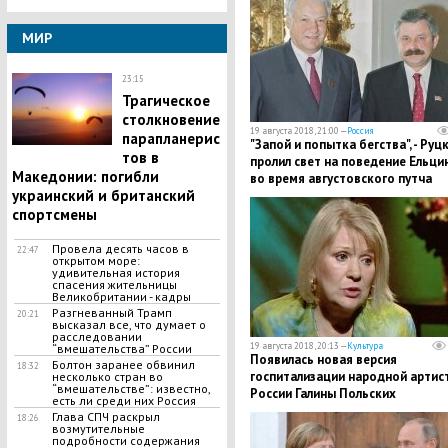
МИР
23:15
Трагическое
столкновение
19 августа 2018, 21:00 —
Россия
парапланерис
"Запой и попытка бегства", - Руц
тов в
пролил свет на поведение Ельци
Македонии: погибли
во время августовского путча
украинский и британский
спортсмены
Провела десять часов в
22:47
открытом море:
удивительная история
спасения жительницы
Великобритании - кадры
Разгневанный Трамп
20:21
высказал все, что думает о
расследовании
19 августа 2018, 20:13 —
Культура
“вмешательства” России
Появилась новая версия
Болтон заранее обвинил
18:32
госпитализации народной артис
несколько стран во
“вмешательстве”: известно,
России Галины Польских
есть ли среди них Россия
Глава СПЧ раскрыл
18:26
возмутительные
подробности содержания