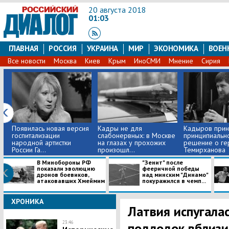
20 августа 2018
01:03
ГЛАВНАЯ
РОССИЯ
УКРАИНА
МИР
ЭКОНОМИКА
ВОЕН
Все новости
Москва
Киев
Крым
ИноСМИ
Мнение
Сирия
Появилась новая версия
Кадры не для
Кадыров прин
госпитализации
слабонервных: в Москве
принципиальн
народной артистки
на глазах у прохожих
решение о ге
России Га...
произошл...
Темирханова
В Минобороны РФ
"Зенит" после
показали эволюцию
фееричной победы
дронов боевиков,
над минским "Динамо"
атаковавших Хмеймим
покуражился в чемп...
ХРОНИКА
Латвия испугалас
23:46
подлодок вблизи