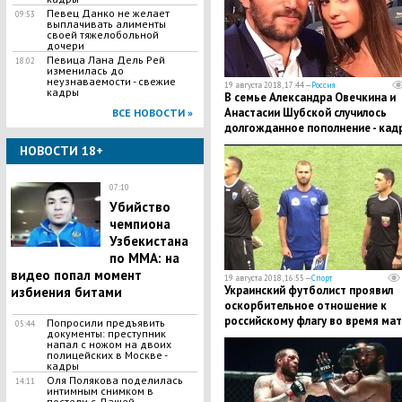
​Певец Данко не желает
09:53
выплачивать алименты
своей тяжелобольной
дочери
Певица Лана Дель Рей
18:02
изменилась до
неузнаваемости - свежие
19 августа 2018, 17:44 —
Россия
кадры
В семье Александра Овечкина и
Анастасии Шубской случилось
ВСЕ НОВОСТИ »
долгожданное пополнение - кад
НОВОСТИ 18+
07:10
Убийство
чемпиона
Узбекистана
по MMA: на
видео попал момент
19 августа 2018, 16:55 —
Спорт
Украинский футболист проявил
избиения битами
оскорбительное отношение к
российскому флагу во время ма
Попросили предъявить
05:44
документы: преступник
ФНЛ
напал с ножом на двоих
полицейских в Москве -
кадры
Оля Полякова поделилась
14:11
интимным снимком в
постели с Дашей