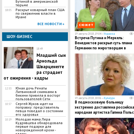
Бутиной в американской
тюрьме
Раскрыт коварный план США
18:05
по свержению власти в
Иране
ВСЕ НОВОСТИ »
сюжет
19 августа 2018, 19:04 —
Украина
ШОУ-БИЗНЕС
Встреча Путина и Меркель:
Венедиктов раскрыл суть плана
Германии по миротворцам в
18:49
Донбассе
​Младший сын
Арнольда
Шварценегге
ра страдает
от ожирения - кадры
Юная дочь Ренаты
12:53
Литвиновой снимками в
бикини привела в восторг
19 августа 2018, 18:06 —
Культура
пользователей Сети
В подмосковную больницу
​Сергей Жуков идет на
10:57
экстренно доставлена российск
поправку: представитель
певца поведал о состоянии
народная артистка Галина Польс
его здоровья
​Молодая мама Лера
10:19
Кудрявцева обнародовала
первые подарки для
новорожденной крохи -
кадры