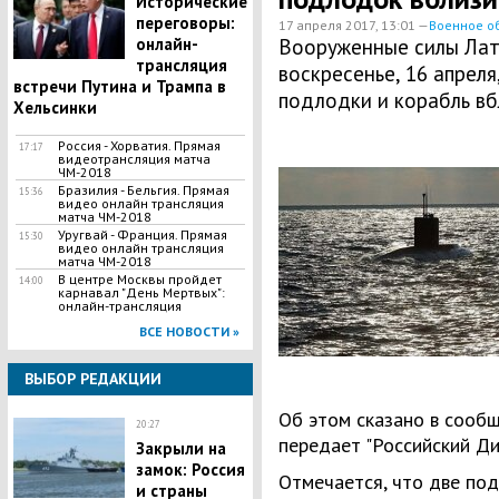
Исторические
переговоры:
17 апреля 2017, 13:01 —
Военное о
онлайн-
Вооруженные силы Лат
трансляция
воскресенье, 16 апреля
встречи Путина и Трампа в
подлодки и корабль вб
Хельсинки
Россия - Хорватия. Прямая
17:17
видеотрансляция матча
ЧМ-2018
Бразилия - Бельгия. Прямая
15:36
видео онлайн трансляция
матча ЧМ-2018
Уругвай - Франция. Прямая
15:30
видео онлайн трансляция
матча ЧМ-2018
В центре Москвы пройдет
14:00
карнавал "День Мертвых":
онлайн-трансляция
ВСЕ НОВОСТИ »
ВЫБОР РЕДАКЦИИ
Об этом сказано в сооб
20:27
передает "Российский Ди
Закрыли на
замок: Россия
Отмечается, что две под
и страны