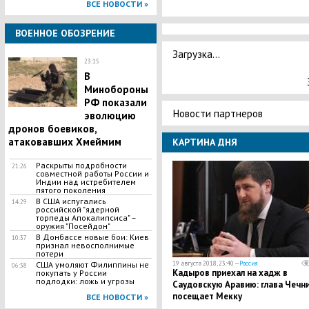
ВСЕ НОВОСТИ »
ВОЕННОЕ ОБОЗРЕНИЕ
Загрузка...
23:15
В
Минобороны
РФ показали
Новости партнеров
эволюцию
дронов боевиков,
атаковавших Хмеймим
КАРТИНА ДНЯ
Раскрыты подробности
21:26
совместной работы России и
Индии над истребителем
пятого поколения
В США испугались
14:29
российской "ядерной
торпеды Апокалипсиса" –
оружия "Посейдон"
В Донбассе новые бои: Киев
10:37
признал невосполнимые
потери
19 августа 2018, 23:40 —
Россия
США умоляют Филиппины не
06:38
​Кадыров приехал на хадж в
покупать у России
подлодки: ложь и угрозы
Саудовскую Аравию: глава Чечн
посещает Мекку
ВСЕ НОВОСТИ »