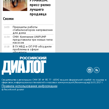
РУМИКОМ:
пресс-релиз
лучшего
продавца
Сяоми
Принципы работы
14:33
стабилизаторов напряжения
для дома
СМИ: Компания UNIPUMP
11:54
представила три новых типа
насосов
В ГУ МВД и ОП РФ обсудили
15:18
проблемы в сфере
общепита
ВСЕ НОВОСТИ »
Свидетельство о регистрации СМИ ЭЛ № ФС 77 - 68342 выдано федеральной службой по надзору в
сфере связи, информационных технологий и массовых коммуникаций (Роскомнадзор) 16.01.2017 г.
Правила использования информации
©
Российский диалог