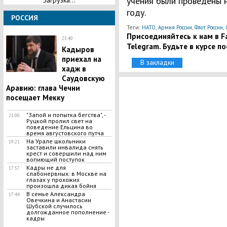
учения были проведены н
Загрузка...
году.
РОССИЯ
Теги:
,
,
,
НАТО
Армия России
Флот России
Присоединяйтесь к нам в Fa
23:40
Telegram. Будьте в курсе п
​Кадыров
приехал на
В закладки
хадж в
Саудовскую
Аравию: глава Чечни
посещает Мекку
"Запой и попытка бегства", -
21:00
Руцкой пролил свет на
поведение Ельцина во
время августовского путча
На Урале школьники
19:21
заставили инвалида снять
крест и совершили над ним
вопиющий поступок
Кадры не для
17:57
слабонервных: в Москве на
глазах у прохожих
произошла дикая бойня
В семье Александра
17:44
Овечкина и Анастасии
Шубской случилось
долгожданное пополнение -
кадры