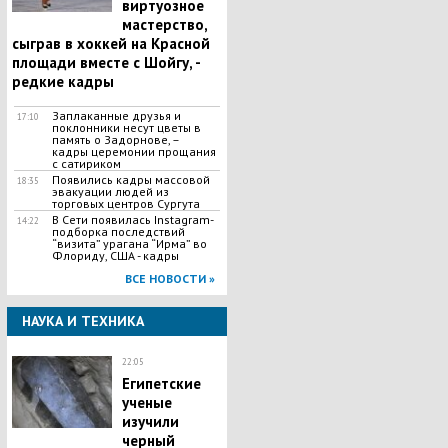
виртуозное
мастерство,
сыграв в хоккей на Красной
площади вместе с Шойгу, -
редкие кадры
Заплаканные друзья и
17:10
поклонники несут цветы в
память о Задорнове, –
кадры церемонии прощания
с сатириком
Появились кадры массовой
18:35
эвакуации людей из
торговых центров Сургута
В Сети появилась Іnstagram-
14:22
подборка последствий
“визита” урагана “Ирма” во
Флориду, США - кадры
ВСЕ НОВОСТИ »
НАУКА И ТЕХНИКА
22:05
Египетские
ученые
изучили
черный