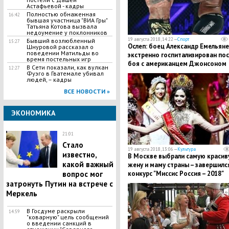
Астафьевой - кадры
Полностью обнаженная
16:42
бывшая участница "ВИА Гры"
Татьяна Котова вызвала
недоумение у поклонников
19 августа 2018, 14:22 —
Спорт
Бывший возлюбленный
15:27
Ослеп: боец Александр Емельян
Шнуровой рассказал о
поведении Матильды во
экстренно госпитализирован пос
время постельных игр
боя с американцем Джонсоном
В Сети показали, как вулкан
12:27
Фуэго в Гватемале убивал
людей, – кадры
ВСЕ НОВОСТИ »
ЭКОНОМИКА
21:01
Стало
19 августа 2018, 13:06 —
Культура
известно,
В Москве выбрали самую красив
какой важный
жену и маму страны – завершилс
конкурс "Миссис Россия – 2018"
вопрос мог
затронуть Путин на встрече с
Меркель
В Госдуме раскрыли
14:59
"коварную" цель сообщений
о введении санкций в