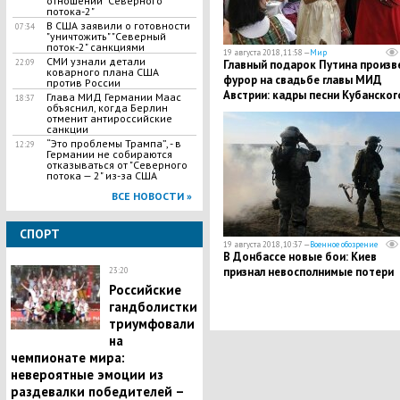
отношении "Северного
потока-2"
В США заявили о готовности
07:34
"уничтожить" "Северный
поток-2" санкциями
19 августа 2018, 11:58 —
Мир
СМИ узнали детали
Главный подарок Путина произв
22:09
коварного плана США
фурор на свадьбе главы МИД
против России
Австрии: кадры песни Кубанског
Глава МИД Германии Маас
18:37
объяснил, когда Берлин
хора на немецком языке
отменит антироссийские
санкции
“Это проблемы Трампа”, - в
12:29
Германии не собираются
отказываться от "Северного
потока — 2" из-за США
ВСЕ НОВОСТИ »
СПОРТ
19 августа 2018, 10:37 —
Военное обозрение
В Донбассе новые бои: Киев
признал невосполнимые потери
23:20
Российские
гандболистки
триумфовали
на
чемпионате мира:
невероятные эмоции из
раздевалки победителей –