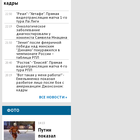
кадры
"Реал" - "Хетафе". Прямая
22:30
видеотрансляция матча 1-го
тура Ла Лиги
Онкологическое
22:19
заболевание
диагностировали у
хоккеиста Самвела Мнацяна
"Зенит" после фееричной
21:50
победы над минским
"Динамо" покуражился в
чемпионате России –
таблица РПЛ
"Ростов" - "Енисей". Прямая
20:40
видеотрансляция матча 4-го
тура РПЛ
"Вот такая у меня работа!" -
20:19
Емельяненко показал
разбитое лицо после боя с
американцем Джонсоном:
кадры
ВСЕ НОВОСТИ »
ФОТО
14:13
Путин
показал