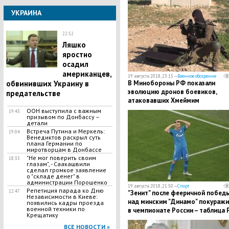
УКРАИНА
22:52
Ляшко
яростно
осадил
американцев,
19 августа 2018, 23:15 —
Военное обозрение
В Минобороны РФ показали
обвинивших Украину в
эволюцию дронов боевиков,
предательстве
атаковавших Хмеймим
ООН выступила с важным
19:43
призывом по Донбассу –
детали
Встреча Путина и Меркель:
19:04
Венедиктов раскрыл суть
плана Германии по
миротворцам в Донбассе
"Не мог поверить своим
18:33
глазам", - Саакашвили
сделал громкое заявление
о "складе денег" в
администрации Порошенко
19 августа 2018, 21:50 —
Спорт
Репетиция парада ко Дню
12:47
"Зенит" после фееричной побед
Независимости в Киеве:
над минским "Динамо" покуражи
появились кадры проезда
военной техники по
в чемпионате России – таблица
Крещатику
ВСЕ НОВОСТИ »