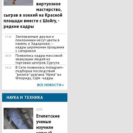
виртуозное
мастерство,
сыграв в хоккей на Красной
площади вместе с Шойгу, -
редкие кадры
Заплаканные друзья и
17:10
поклонники несут цветы в
память о Задорнове, –
кадры церемонии прощания
с сатириком
Появились кадры массовой
18:35
эвакуации людей из
торговых центров Сургута
В Сети появилась Іnstagram-
14:22
подборка последствий
“визита” урагана “Ирма” во
Флориду, США - кадры
ВСЕ НОВОСТИ »
НАУКА И ТЕХНИКА
22:05
Египетские
ученые
изучили
черный