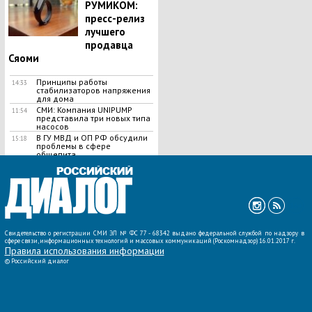
РУМИКОМ:
пресс-релиз
лучшего
продавца
Сяоми
Принципы работы
14:33
стабилизаторов напряжения
для дома
СМИ: Компания UNIPUMP
11:54
представила три новых типа
насосов
В ГУ МВД и ОП РФ обсудили
15:18
проблемы в сфере
общепита
ВСЕ НОВОСТИ »
Свидетельство о регистрации СМИ ЭЛ № ФС 77 - 68342 выдано федеральной службой по надзору в
сфере связи, информационных технологий и массовых коммуникаций (Роскомнадзор) 16.01.2017 г.
Правила использования информации
©
Российский диалог