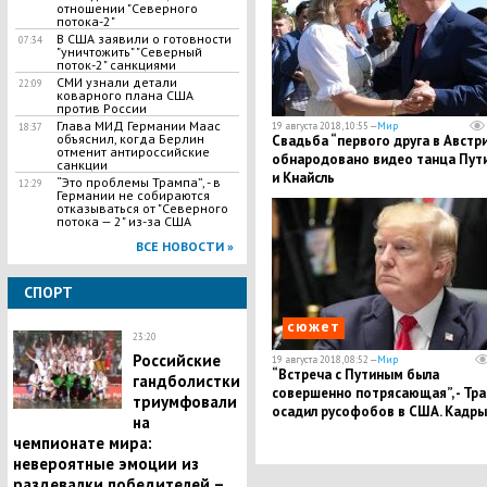
отношении "Северного
потока-2"
В США заявили о готовности
07:34
"уничтожить" "Северный
поток-2" санкциями
СМИ узнали детали
22:09
коварного плана США
против России
Глава МИД Германии Маас
19 августа 2018, 10:55 —
Мир
18:37
объяснил, когда Берлин
Свадьба “первого друга в Австри
отменит антироссийские
обнародовано видео танца Пут
санкции
и Кнайсль
“Это проблемы Трампа”, - в
12:29
Германии не собираются
отказываться от "Северного
потока — 2" из-за США
ВСЕ НОВОСТИ »
СПОРТ
сюжет
23:20
Российские
19 августа 2018, 08:52 —
Мир
“Встреча с Путиным была
гандболистки
совершенно потрясающая”, - Тр
триумфовали
осадил русофобов в США. Кадры
на
чемпионате мира:
невероятные эмоции из
раздевалки победителей –