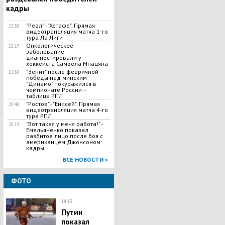
кадры
"Реал" - "Хетафе". Прямая
22:30
видеотрансляция матча 1-го
тура Ла Лиги
Онкологическое
22:19
заболевание
диагностировали у
хоккеиста Самвела Мнацяна
"Зенит" после фееричной
21:50
победы над минским
"Динамо" покуражился в
чемпионате России –
таблица РПЛ
"Ростов" - "Енисей". Прямая
20:40
видеотрансляция матча 4-го
тура РПЛ
"Вот такая у меня работа!" -
20:19
Емельяненко показал
разбитое лицо после боя с
американцем Джонсоном:
кадры
ВСЕ НОВОСТИ »
ФОТО
14:13
Путин
показал