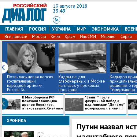
19 августа 2018
23:49
ГЛАВНАЯ
РОССИЯ
УКРАИНА
МИР
ЭКОНОМИКА
ВОЕН
Все новости
Москва
Киев
Крым
ИноСМИ
Мнение
Сирия
Появилась новая версия
Кадры не для
Кадыров прин
госпитализации
слабонервных: в Москве
принципиальн
народной артистки
на глазах у прохожих
решение о ге
России Га...
произошл...
Темирханова
В Минобороны РФ
"Зенит" после
показали эволюцию
фееричной победы
дронов боевиков,
над минским "Динамо"
атаковавших Хмеймим
покуражился в чемп...
ХРОНИКА
Путин назвал ис
23:46
масштабного пе