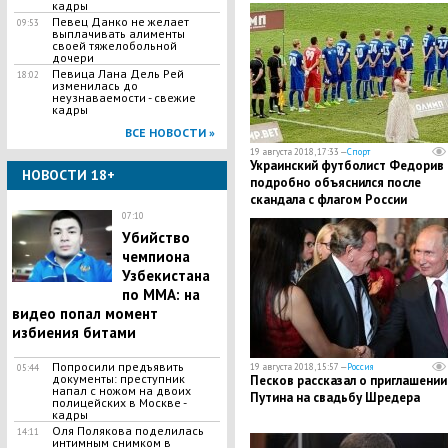
кадры
​Певец Данко не желает
09:53
выплачивать алименты
своей тяжелобольной
дочери
Певица Лана Дель Рей
18:02
изменилась до
неузнаваемости - свежие
кадры
ВСЕ НОВОСТИ »
19 августа 2018, 17:33 —
Спорт
Украинский футболист Федорив
НОВОСТИ 18+
подробно объяснился после
скандала с флагом России
07:10
Убийство
чемпиона
Узбекистана
по MMA: на
видео попал момент
избиения битами
Попросили предъявить
19 августа 2018, 15:57 —
Россия
05:44
документы: преступник
Песков рассказал о приглашении
напал с ножом на двоих
Путина на свадьбу Шредера
полицейских в Москве -
кадры
Оля Полякова поделилась
14:11
интимным снимком в