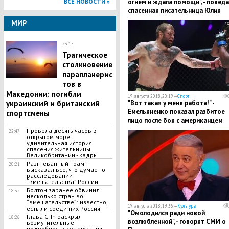
ВСЕ НОВОСТИ »
огнем и ждала помощи", - поведа
спасенная писательница Юлия
Шилова
МИР
23:15
Трагическое
столкновение
парапланерис
тов в
Македонии: погибли
19 августа 2018, 20:19 —
Спорт
украинский и британский
"Вот такая у меня работа!" -
Емельяненко показал разбитое
спортсмены
лицо после боя с американцем
Джонсоном: кадры
Провела десять часов в
22:47
открытом море:
удивительная история
спасения жительницы
Великобритании - кадры
Разгневанный Трамп
20:21
высказал все, что думает о
расследовании
“вмешательства” России
Болтон заранее обвинил
18:32
несколько стран во
“вмешательстве”: известно,
19 августа 2018, 19:36 —
Культура
есть ли среди них Россия
​"Омолодился ради новой
Глава СПЧ раскрыл
18:26
возлюбленной", - говорят СМИ о
возмутительные
подробности содержания