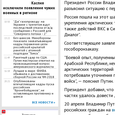
Президент России Владим
Каспия
исключили появление чужих
разъяснил ситуацию с пе
военных в регионе
Россия пошла на этот ш
"Да" газопроводу: на
укрепления арктических 
10:50
Украине с трепетом ждут
последствий отказа от ж/д
также действий ВКС в Си
сообщения с Россией для
Диалог".
"Северного потока – 2"
Без шансов: Минобороны
13:22
показало захватывающие
Соответствующее заявле
кадры поражения цели
российской крылатой
гособоронзаказу.
ракетой с атомной
подлодки “Томск”
"Боевой опыт, полученны
Ракетный удар по США:
11:49
Путин мастерски ответил на
Арабской Республике, н
провокационный вопрос
американского журналиста
арктических территорий 
Лучшие в мире: ФИФА
16:18
объявила о достижениях
потребовали уточнения 
сборной России на ЧМ-2018
войск", — пояснил Путин.
Опубликованы
20:21
впечатляющие кадры пуска
российских
Президент добавил, что 
“бронебойщиков”, не
оставляющих противнику и
частях удалось довести 
шанса
ВСЕ НОВОСТИ »
20 апреля Владимир Пут
российских граждан на
в