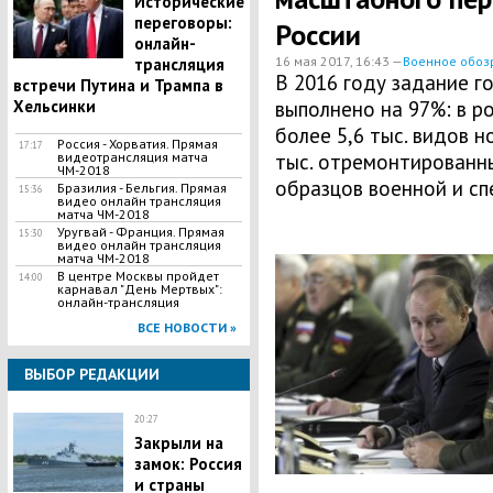
Исторические
переговоры:
России
онлайн-
16 мая 2017, 16:43 —
Военное обоз
трансляция
В 2016 году задание г
встречи Путина и Трампа в
Хельсинки
выполнено на 97%: в р
более 5,6 тыс. видов 
Россия - Хорватия. Прямая
17:17
видеотрансляция матча
тыс. отремонтированн
ЧМ-2018
образцов военной и сп
Бразилия - Бельгия. Прямая
15:36
видео онлайн трансляция
матча ЧМ-2018
Уругвай - Франция. Прямая
15:30
видео онлайн трансляция
матча ЧМ-2018
В центре Москвы пройдет
14:00
карнавал "День Мертвых":
онлайн-трансляция
ВСЕ НОВОСТИ »
ВЫБОР РЕДАКЦИИ
20:27
Закрыли на
замок: Россия
и страны