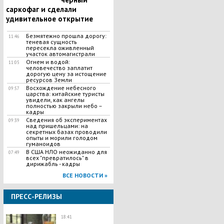
саркофаг и сделали
удивительное открытие
Безмятежно прошла дорогу:
11:46
теневая сущность
пересекла оживленный
участок автомагистрали
Огнем и водой:
11:05
человечество заплатит
дорогую цену за истощение
ресурсов Земли
Восхождение небесного
09:57
царства: китайские туристы
увидели, как ангелы
полностью закрыли небо –
кадры
Сведения об экспериментах
09:39
над пришельцами: на
секретных базах проводили
опыты и морили голодом
гуманоидов
В США НЛО неожиданно для
07:49
всех "превратилось" в
дирижабль - кадры
ВСЕ НОВОСТИ »
ПРЕСС-РЕЛИЗЫ
18:41