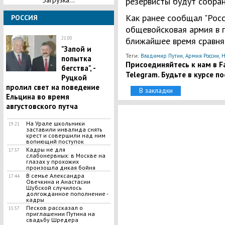
Загрузка...
резервисты будут собра
Как ранее сообщал "Росс
РОССИЯ
общевойсковая армия в
21:00
ближайшее время сравня
"Запой и
Теги:
,
,
Владимир Путин
Армия России
Н
попытка
Присоединяйтесь к нам в Fa
бегства", -
Telegram. Будьте в курсе п
Руцкой
пролил свет на поведение
В закладки
Ельцина во время
августовского путча
На Урале школьники
19:21
заставили инвалида снять
крест и совершили над ним
вопиющий поступок
Кадры не для
17:57
слабонервных: в Москве на
глазах у прохожих
произошла дикая бойня
В семье Александра
17:44
Овечкина и Анастасии
Шубской случилось
долгожданное пополнение -
кадры
Песков рассказал о
15:57
приглашении Путина на
свадьбу Шредера