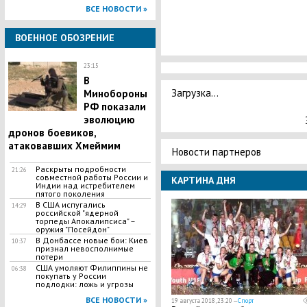
ВСЕ НОВОСТИ »
ВОЕННОЕ ОБОЗРЕНИЕ
23:15
В
Загрузка...
Минобороны
РФ показали
эволюцию
дронов боевиков,
атаковавших Хмеймим
Новости партнеров
Раскрыты подробности
21:26
совместной работы России и
КАРТИНА ДНЯ
Индии над истребителем
пятого поколения
В США испугались
14:29
российской "ядерной
торпеды Апокалипсиса" –
оружия "Посейдон"
В Донбассе новые бои: Киев
10:37
признал невосполнимые
потери
США умоляют Филиппины не
06:38
покупать у России
подлодки: ложь и угрозы
ВСЕ НОВОСТИ »
19 августа 2018, 23:20 —
Спорт