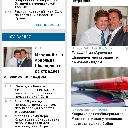
Петросяне
Бутиной в американской
тюрьме
Раскрыт коварный план США
18:05
по свержению власти в
Иране
ВСЕ НОВОСТИ »
ШОУ-БИЗНЕС
18:49
19 августа 2018, 18:49 —
Шоу-бизнес
​Младший сын Арнольда
​Младший сын
Шварценеггера страдает от
Арнольда
ожирения - кадры
Шварценегге
ра страдает
от ожирения - кадры
Юная дочь Ренаты
12:53
Литвиновой снимками в
бикини привела в восторг
пользователей Сети
​Сергей Жуков идет на
10:57
поправку: представитель
певца поведал о состоянии
19 августа 2018, 17:57 —
Россия
его здоровья
Кадры не для слабонервных: в
​Молодая мама Лера
10:19
Москве на глазах у прохожих
Кудрявцева обнародовала
первые подарки для
произошла дикая бойня
новорожденной крохи -