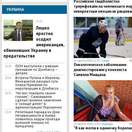
Российские гандболистки
триумфовали на чемпионате мир
УКРАИНА
невероятные эмоции из раздева
победителей – кадры
22:52
Ляшко
яростно
осадил
американцев,
обвинивших Украину в
предательстве
19 августа 2018, 22:19 —
Спорт
Онкологическое заболевание
ООН выступила с важным
19:43
призывом по Донбассу –
диагностировали у хоккеиста
детали
Самвела Мнацяна
Встреча Путина и Меркель:
19:04
Венедиктов раскрыл суть
плана Германии по
миротворцам в Донбассе
"Не мог поверить своим
18:33
глазам", - Саакашвили
сделал громкое заявление
о "складе денег" в
администрации Порошенко
Репетиция парада ко Дню
12:47
Независимости в Киеве:
появились кадры проезда
военной техники по
19 августа 2018, 21:00 —
Культура
Крещатику
​"Я как могла в одиночку боролас