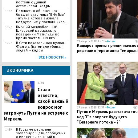
постели с Дашей
Астафьевой - кадры
Полностью обнаженная
16:42
бывшая участница "ВИА Гры"
Татьяна Котова вызвала
недоумение у поклонников
Бывший возлюбленный
15:27
Шнуровой рассказал о
поведении Матильды во
время постельных игр
19 августа 2018, 13:20 —
Россия
В Сети показали, как вулкан
12:27
Кадыров принял принципиально
Фуэго в Гватемале убивал
людей, – кадры
решение о героизации Темирхан
ВСЕ НОВОСТИ »
ЭКОНОМИКА
21:01
Стало
известно,
какой важный
вопрос мог
19 августа 2018, 12:39 —
Россия
Путин и Меркель расставили точ
затронуть Путин на встрече с
над "i" в вопросе будущего
Меркель
"Северного потока – 2"
В Госдуме раскрыли
14:59
"коварную" цель сообщений
о введении санкций в