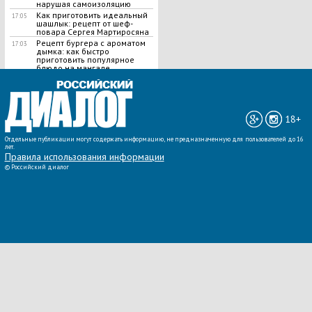
нарушая самоизоляцию
Как приготовить идеальный
17:05
шашлык​: рецепт от шеф-
повара Сергея Мартиросяна
Рецепт бургера с ароматом
17:03
дымка: как быстро
приготовить популярное
блюдо на мангале
ВСЕ НОВОСТИ »
18+
Отдельные публикации могут содержать информацию, не предназначенную для пользователей до 16
лет.
Правила использования информации
©
Российский диалог