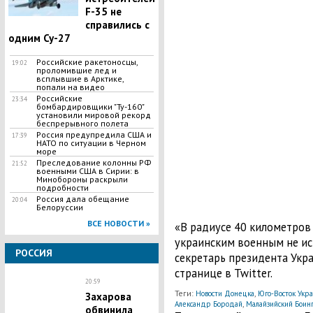
F-35 не
справились с
одним Су-27
Российские ракетоносцы,
19:02
проломившие лед и
всплывшие в Арктике,
попали на видео
Российские
23:34
бомбардировщики "Ту-160"
установили мировой рекорд
беспрерывного полета
Россия предупредила США и
17:39
НАТО по ситуации в Черном
море
Преследование колонны РФ
21:52
военными США в Сирии: в
Минобороны раскрыли
подробности
Россия дала обещание
20:04
Белоруссии
ВСЕ НОВОСТИ »
«В радиусе 40 километров 
украинским военным не исп
РОССИЯ
секретарь президента Укр
странице в Twitter.
20:59
Теги:
,
Новости Донецка
Юго-Восток Укр
Захарова
,
Александр Бородай
Малайзийский Боинг
обвинила