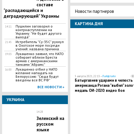
составе
"распадающейся и
Новости партнеров
деградирующей" Украины
КАРТИНА ДНЯ
Пушилин заговорил о
14:11
контрнаступлении на
Украину: "Не будет другого
выхода"
Истребитель "Су-35С" рухнул
21:45
в Охотское море посреди
учений: названа причина
Лукашенко заявил, что НАТО
19:03
собирает вблизи Бреста
армию с американскими
танками "Абрамс"
Лукашенко отбил у НАТО
16:00
желание нападать на
Белоруссию: "Сюда будут
5 августа 2021, 22:13 —
Лайфстайл
введены все ВС РФ"
Батыргазиев ударами в челюсть
американца Рэгана "выбил" золо
ВСЕ НОВОСТИ »
медаль ОИ-2020: видео боя
УКРАИНА
14:28
Зеленский на
русском
языке