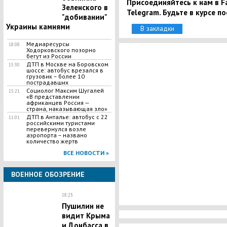
Присоединяйтесь к нам в Fa
Зеленского в
Telegram. Будьте в курсе п
"добивании"
Украины камнями
В закладки
Медиаресурсы
18:08
Ходорковского позорно
бегут из России
ДТП в Москве на Боровском
15:30
шоссе: автобус врезался в
грузовик – более 10
пострадавших
Социолог Максим Шугалей
15:21
«В представлении
африканцев Россия —
страна, наказывающая зло»
ДТП в Анталье: автобус с 22
11:01
российскими туристами
перевернулся возле
аэропорта – названо
количество жертв
ВСЕ НОВОСТИ »
ВОЕННОЕ ОБОЗРЕНИЕ
18:23
Пушилин не
видит Крыма
и Донбасса в