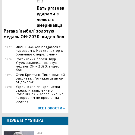
22:13
Батыргазиев
ударами в
челюсть
американца
Рэгана "выбил" золотую
медаль ОИ-2020: видео боя
Иван Рыжиков подрался с
19:32
курьером в Москве: актер в
больнице с переломами
Российский борец Заур
16:06
Угуев завоевал золотую
медаль ОИ – 2020: видео
боя
Отец Кристины Тимановской
11:45
рассказал, "откажется ли он
от дочери"
Украинские синхронистки
09:48
сделали заявление о
Ромашиной и Колесниченко,
которое им не простят на
родине
ВСЕ НОВОСТИ »
НАУКА И ТЕХНИКА
20:40