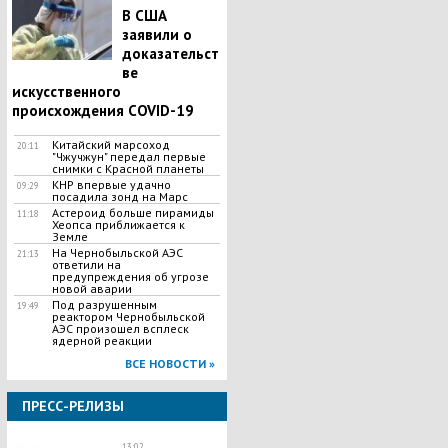
В США
заявили о
доказательст
ве
искусственного
происхождения COVID-19
Китайский марсоход
20:11
"Чжучжун" передал первые
снимки с Красной планеты
КНР впервые удачно
09:29
посадила зонд на Марс
Астероид больше пирамиды
11:18
Хеопса приближается к
Земле
На Чернобыльской АЭС
21:13
ответили на
предупреждения об угрозе
новой аварии
Под разрушенным
19:49
реактором Чернобыльской
АЭС произошел всплеск
ядерной реакции
ВСЕ НОВОСТИ »
ПРЕСС-РЕЛИЗЫ
13:02