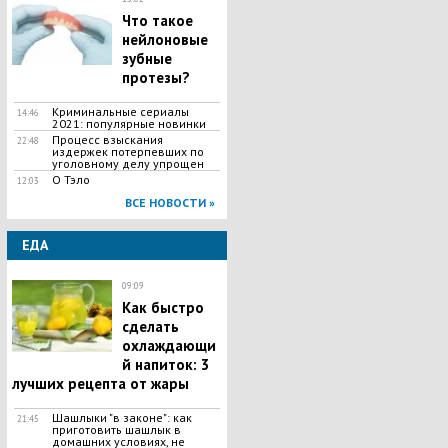
Что такое
нейлоновые
зубные
протезы?
Криминальные сериалы
14:46
2021: популярные новинки
Процесс взыскания
22:48
издержек потерпевших по
уголовному делу упрощен
О Тэло
12:03
ВСЕ НОВОСТИ »
ЕДА
09:09
Как быстро
сделать
охлаждающи
й напиток: 3
лучших рецепта от жары
Шашлыки "в законе": как
21:45
приготовить шашлык в
домашних условиях, не