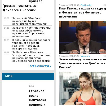
призвал
"россиян уезжать из
5 августа 2021, 19:32 —
Лайфстайл
Иван Рыжиков подрался с курье
Донбасса в Россию"
в Москве: актер в больнице с
переломами
Зеленский: "Донбасс
13:03
никогда не будет
российской территорией"
Захватчик Кабмина Украины
14:15
оказался АТОшником с
орденом от Порошенко:
названо имя
В Кабмин Украины ворвался
12:56
террорист с боевой
гранатой, пообещав
подорвать здание
За Виталием Шишовым
18:25
"следили", а после пропажи
5 августа 2021, 14:28 —
Украина
не могли найти сутки,
Зеленский на русском языке при
обыскивая парк с собаками
"россиян уезжать из Донбасса в
ВСЕ НОВОСТИ »
Россию"
МИР
19:58
Стрельба
возле
Пентагона
привела к