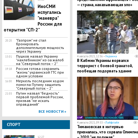
— страна, наказывающая зло»
ИноСМИ
испугались
"маневра"
России для
открытия "СП-2"
"Газпром" не стал
20:20
бронировать
дополнительную мощность
через Украину
Пушков назвал Украину
4 августа 2021, 12:56 —
Украина
15:01
"нахлебником" из-за жалоб
В Кабмин Украины ворвался
на "Северный поток – 2"
террорист с боевой гранатой,
Россия готова сохранить
19:18
пообещав подорвать здание
"жизнь" украинской ГТС при
одном условии
Меркель последним ходом
16:00
помогла Путину защитить
"Северный поток – 2"
Путин назвал "бедность"
21:03
первой проблемой России,
призвав "не искать
оправданий"
ВСЕ НОВОСТИ »
4 августа 2021, 09:53 —
Лайфстайл
СПОРТ
Тимановская в интервью
призналась, что сорвала Олимпи
– 2020, "не подумав"
12:27