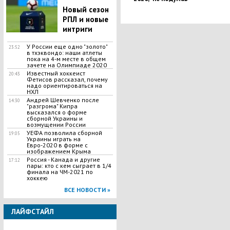
Новый сезон
РПЛ и новые
интриги
У России еще одно "золото"
23:52
в тхэквондо: наши атлеты
пока на 4-м месте в общем
зачете на Олимпиаде 2020
Известный хоккеист
20:43
Фетисов рассказал, почему
надо ориентироваться на
НХЛ
Андрей Шевченко после
14:30
"разгрома" Кипра
высказался о форме
сборной Украины и
возмущении России
УЕФА позволила сборной
19:05
Украины играть на
Евро-2020 в форме с
изображением Крыма
Россия - Канада и другие
17:12
пары: кто с кем сыграет в 1/4
финала на ЧМ-2021 по
хоккею
ВСЕ НОВОСТИ »
ЛАЙФСТАЙЛ