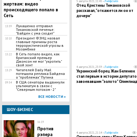
5 августа 2021, 11:45 —
Лайфстайл
жертвам: видео
Отец Кристины Тимановской
происходящего попало в
рассказал, "откажется ли он от
Сеть
дочери"
Лукашенко отправил
13:59
Тихановской печенье:
"Байден с ума сходит"
Президент ФЗНЦ назвал
10:10
главные причины роста
террористической угрозы в
Мозамбике
В Сеть попало видео, как
15:22
британский премьер
Джонсон не мог "укротить"
свой зонт
4 августа 2021, 23:59 —
Лайфстайл
Читателей Daily Mail
13:29
Украинский борец Жан Беленюк
потешила реплика Байдена
стал первым в истории депутато
о "проблемах" Путина
завоевавшим "золото" Олимпиа
В США сенаторы выдвинули
09:54
ультиматум в связи с
"Северным потоком - 2"
ВСЕ НОВОСТИ »
ШОУ-БИЗНЕС
16:19
Против
4 августа 2021, 21:14 —
Лайфстайл
рэпера
Олимпийские слезы Юлии Каплин