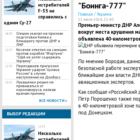
"Боинга-777"
истребителей
F-35 не
/
Главная
Украина
справились с
21 июля 2014, 21:40
одним Су-27
Премьер-министр ДНР Але
вокруг места крушения ма
Стешин указал на признак
18:39
подготовки Киева к
объявлена 40-километров
блицкригу против ДНР и
ЛНР
​Косачев ответил на санкции
12:27
против корабля "Фортуна":
"США не хотят содержать
По мнению Бородая, данн
Украину"
Перенджиев пригрозил
12:19
безопасной работе эксперт
Украине ударом "кулака
России" в случае
ближайшие дни власти ДН
наступления на Донбасс
авиационных экспертов.
Лукашенко решил не
23:55
прививаться от
коронавируса, назвав
Как сообщал «Российский 
врачам причину
Петр Порошенко также пор
ВСЕ НОВОСТИ »
в 40-километровой зоне п
под Донецком.
ВЫБОР РЕДАКЦИИ
11:55
Несколько
истребителей