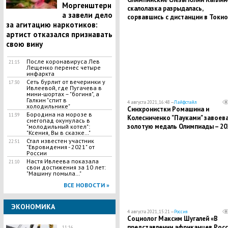
Моргенштерн
скалолазка разрыдалась,
а завели дело
сорвавшись с дистанции в Токио
за агитацию наркотиков:
артист отказался признавать
свою вину
После коронавируса Лев
21:15
Лещенко перенес четыре
инфаркта
Сеть бурлит от вечеринки у
17:30
Ивлеевой, где Пугачева в
мини-шортах – "богиня", а
Галкин "спит в
4 августа 2021, 16:48 —
Лайфстайл
холодильнике"
Синхронистки Ромашина и
Бородина на морозе в
11:39
Колесниченко "Пауками" завоев
снегопад окунулась в
золотую медаль Олимпиады – 20
"молодильный котел":
"Ксения, Вы в сказке…"
Стал известен участник
22:51
"Евровидения - 2021" от
России
Настя Ивлеева показала
21:10
свои достижения за 10 лет:
"Машину помыла…"
ВСЕ НОВОСТИ »
ЭКОНОМИКА
4 августа 2021, 15:21 —
Россия
Социолог Максим Шугалей «В
представлении африканцев Росс
11:16