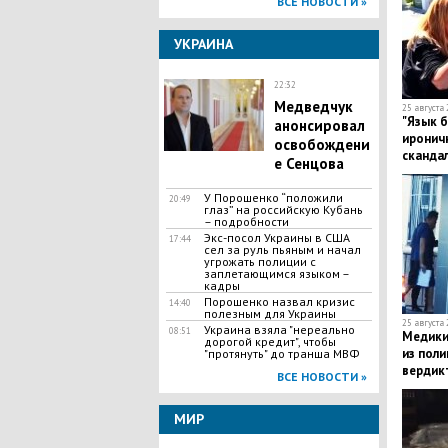
ВСЕ НОВОСТИ »
УКРАИНА
22:32
Медведчук
25 августа 
"Язык б
анонсировал
ироничн
освобождени
сканда
е Сенцова
У Порошенко “положили
20:49
глаз” на российскую Кубань
– подробности
Экс-посол Украины в США
17:44
сел за руль пьяным и начал
угрожать полиции с
заплетающимся языком –
кадры
Порошенко назвал кризис
14:40
полезным для Украины
25 августа 
Украина взяла "нереально
08:51
Медики
дорогой кредит", чтобы
из поли
"протянуть" до транша МВФ
вердик
ВСЕ НОВОСТИ »
МИР