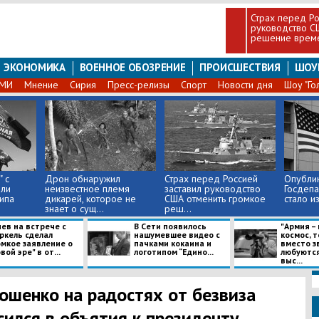
Страх перед Ро
руководство С
решение врем
ЭКОНОМИКА
ВОЕННОЕ ОБОЗРЕНИЕ
ПРОИСШЕСТВИЯ
ШОУ
СМИ
Мнение
Сирия
Пресс-релизы
Спорт
Новости дня
Шоу "Го
" с
​Дрон обнаружил
Страх перед Россией
Опубли
или
неизвестное племя
заставил руководство
Госдепа
ипа
дикарей, которое не
США отменить громкое
стало из
знает о сущ...
реш...
ев на встрече с
В Сети появилось
"Армия –
ркель сделал
нашумевшее видео с
космос, 
омкое заявление о
пачками кокаина и
вместо з
вой эре" в от...
логотипом “Едино...
любуются!
выс...
ошенко на радостях от безвиза
сился в объятия к президенту