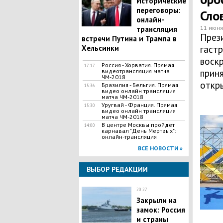
Исторические
переговоры:
Сло
онлайн-
11 июня
трансляция
През
встречи Путина и Трампа в
Хельсинки
гастр
воскр
Россия - Хорватия. Прямая
17:17
видеотрансляция матча
прин
ЧМ-2018
откры
Бразилия - Бельгия. Прямая
15:36
видео онлайн трансляция
матча ЧМ-2018
Уругвай - Франция. Прямая
15:30
видео онлайн трансляция
матча ЧМ-2018
В центре Москвы пройдет
14:00
карнавал "День Мертвых":
онлайн-трансляция
ВСЕ НОВОСТИ »
ВЫБОР РЕДАКЦИИ
20:27
Закрыли на
замок: Россия
и страны