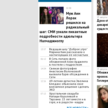
10:38
​Муж Ани
Лорак
25 августа 
​Дрон о
решился на
дикарей
радикальный
сущест
шаг: СМИ узнали пикантные
подробности адюльтера
Налчаджиоглу
Ведущая шоу "Доброе утро"
13:57
Марина Ким рассказала о
настигнувших ее несчастьях
В Сеть попало фото
06:12
обнаженной Азии Ардженто
в постели с подростком
Свежая фотография
14:34
25 августа 
Анастасии Волочковой
​Обнаж
вызвала бурю обсуждения в
провок
Сети
Гитлере
49-летняя артистка Эвелина
12:16
Бледанс объяснила свое
внезапное решение сделать
ЭКО
​Хрустальная свадьба
07:15
Наташи Королевой и
Тарзана: 15 лет вместе и в
горе, и в радости - кадры
ВСЕ НОВОСТИ »