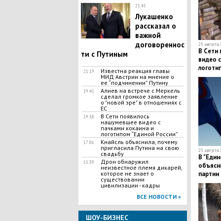
21:45
Лукашенко
рассказал о
важной
договореннос
25 августа 
В Сети
ти с Путиным
видео с
логоти
Известна реакция главы
21:19
МИД Австрии на мнение о
ее “подчинении” Путину
Алиев на встрече с Меркель
19:41
сделал громкое заявление
о "новой эре" в отношениях с
ЕС
В Сети появилось
19:38
нашумевшее видео с
пачками кокаина и
логотипом “Единой России”
Кнайсль объяснила, почему
17:06
пригласила Путина на свою
25 августа 
свадьбу
В "Един
​Дрон обнаружил
15:39
объясн
неизвестное племя дикарей,
партии 
которое не знает о
существовании
Бельги
цивилизации - кадры
ВСЕ НОВОСТИ »
ШОУ-БИЗНЕС