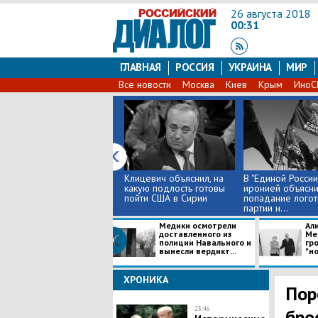
26 августа 2018
00:31
ГЛАВНАЯ
РОССИЯ
УКРАИНА
МИР
Все новости
Москва
Киев
Крым
Ино
Клицевич объяснил, на
В "Единой России
какую подлость готовы
иронией объясн
пойти США в Сирии
попадание логот
партии н...
Медики осмотрели
Али
доставленного из
Ме
полиции Навального и
гр
вынесли вердикт...
"но
ХРОНИКА
Пор
23:46
бро