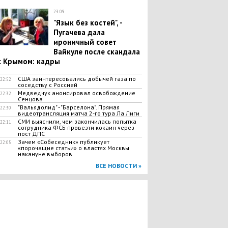
23:09
"Язык без костей", -
Пугачева дала
ироничный совет
Вайкуле после скандала
с Крымом: кадры
США заинтересовались добычей газа по
22:52
соседству с Россией
Медведчук анонсировал освобождение
22:32
Сенцова
"Вальядолид" - "Барселона". Прямая
22:30
видеотрансляция матча 2-го тура Ла Лиги
СМИ выяснили, чем закончилась попытка
22:11
сотрудника ФСБ провезти кокаин через
пост ДПС
Зачем «Собеседник» публикует
22:05
«порочащие статьи» о властях Москвы
накануне выборов
ВСЕ НОВОСТИ »