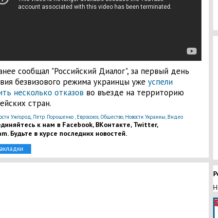
анее сообщал "Российский Диалог", за первый день
вия безвизового режима украинцы уже
успели
ить несколько отказов
во въезде на территорию
ейских стран.
ости Ужгород
,
Петр Порошенко
,
Евросоюз
,
Общество
,
Новости Украины
,
Видео
диняйтесь к нам в Facebook, ВКонтакте, Twitter,
am. Будьте в курсе последних новостей.
закладки
Р
Н