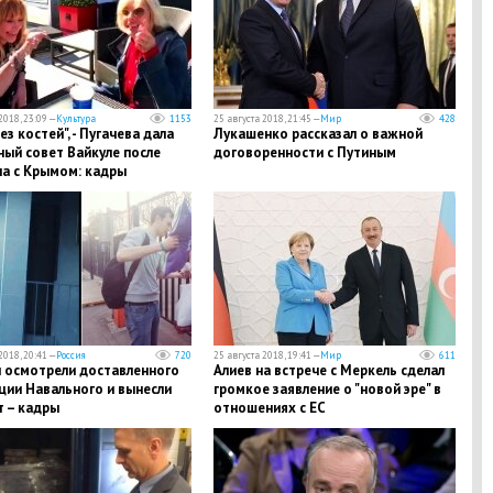
2018, 23:09 —
Культура
1153
25 августа 2018, 21:45 —
Мир
428
ез костей", - Пугачева дала
Лукашенко рассказал о важной
ый совет Вайкуле после
договоренности с Путиным
ла с Крымом: кадры
2018, 20:41 —
Россия
720
25 августа 2018, 19:41 —
Мир
611
 осмотрели доставленного
Алиев на встрече с Меркель сделал
ции Навального и вынесли
громкое заявление о "новой эре" в
т – кадры
отношениях с ЕС