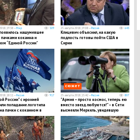
2018, 19:38 —
Мир
509
25 августа 2018, 19:08 —
Россия
643
 появилось нашумевшее
Клицевич объяснил, на какую
 пачками кокаина и
подлость готовы пойти США в
пом “Единой России”
Сирии
сюжет
2018, 18:11 —
Россия
917
25 августа 2018, 15:42 —
Россия
807
ой России" с иронией
"Армия – просто космос, теперь ею
или попадание логотипа
вместо звезд любуются!" – в Сети
на пачки с кокаином в
высмеяли Меркель, увидевшую
и
военных РФ в бинокль