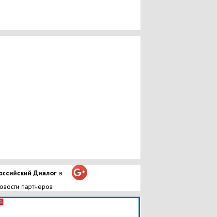
оссийский Диалог
в
овости партнеров