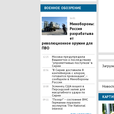
ВОЕННОЕ ОБОЗРЕНИЕ
16:01
Минобороны:
Россия
разрабатыва
ет
революционное оружие для
ПВО
Москва предупредила
12:25
Вашингтон о последствиях
"опрометчивых поступков" в
Загрузк
Сирии
"В Сирию доставили 8
10:56
контейнеров с хлором,
готовится провокация", –
сообщили в Минобороны
России
Новост
Эсминец США вошел в
10:08
Персидский залив для
масштабного удара по
Сирии
КАРТИ
"Позор!" – состояние ВМС
09:11
Германии поразило
экспертов The National
Interest