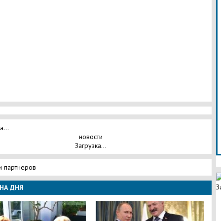
а...
новости
Загрузка...
и партнеров
З
НА ДНЯ