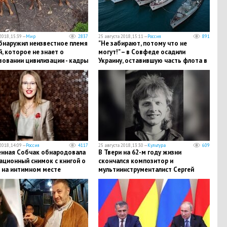
2018, 15:39 —
Мир
2837
25 августа 2018, 15:11 —
Россия
891
бнаружил неизвестное племя
"Не забирают, потому что не
, которое не знает о
могут!" – в Совфеде осадили
вовании цивилизации - кадры
Украину, оставившую часть флота в
Крыму
2018, 14:09 —
Россия
4117
25 августа 2018, 13:30 —
Культура
609
енная Собчак обнародовала
В Твери на 62-м году жизни
ационный снимок с книгой о
скончался композитор и
 на интимном месте
мультиинструменталист Сергей
Локтев