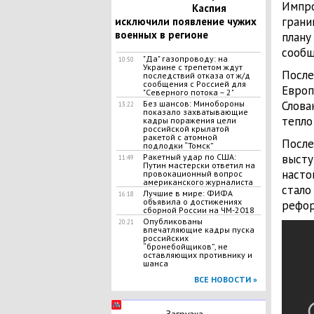
Импро
Каспия
грани
исключили появление чужих
военных в регионе
плану
сообщ
"Да" газопроводу: на
10:50
Украине с трепетом ждут
После
последствий отказа от ж/д
сообщения с Россией для
Европ
"Северного потока – 2"
Без шансов: Минобороны
Слова
13:22
показало захватывающие
тепло
кадры поражения цели
российской крылатой
ракетой с атомной
После
подлодки “Томск”
Ракетный удар по США:
высту
11:49
Путин мастерски ответил на
насто
провокационный вопрос
американского журналиста
стало
Лучшие в мире: ФИФА
16:18
объявила о достижениях
рефор
сборной России на ЧМ-2018
Опубликованы
20:21
впечатляющие кадры пуска
российских
“бронебойщиков”, не
оставляющих противнику и
шанса
ВСЕ НОВОСТИ »