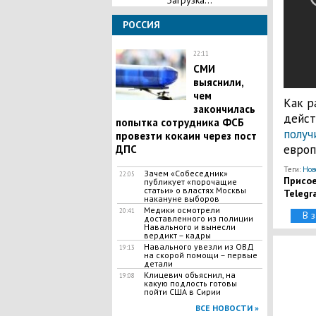
Загрузка...
РОССИЯ
22:11
СМИ
выяснили,
чем
Как р
закончилась
дейст
попытка сотрудника ФСБ
получ
провезти кокаин через пост
европ
ДПС
Теги:
Нов
Зачем «Собеседник»
22:05
Присое
публикует «порочащие
статьи» о властях Москвы
Telegr
накануне выборов
Медики осмотрели
20:41
В 
доставленного из полиции
Навального и вынесли
вердикт – кадры
Навального увезли из ОВД
19:13
на скорой помощи – первые
детали
Клицевич объяснил, на
19:08
какую подлость готовы
пойти США в Сирии
ВСЕ НОВОСТИ »