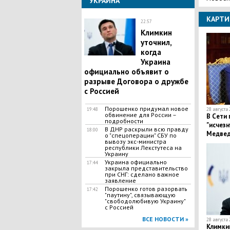
УКРАИНА
КАРТИ
22:57
Климкин
уточнил,
когда
Украина
официально объявит о
разрыве Договора о дружбе
с Россией
Порошенко придумал новое
28 августа 
19:48
обвинение для России –
В Сети 
подробности
"исчез
В ДНР раскрыли всю правду
18:00
Медвед
о "спецоперации" СБУ по
вывозу экс-министра
республики Лекстутеса на
Украину
Украина официально
17:44
закрыла представительство
при СНГ: сделано важное
заявление
Порошенко готов разорвать
17:42
"паутину", связывающую
"свободолюбивую Украину"
с Россией
ВСЕ НОВОСТИ »
28 августа 
Климкин