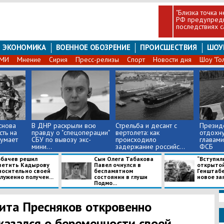
"Близка точка н
РФ предупреди
последствиях с
ЭКОНОМИКА
ВОЕННОЕ ОБОЗРЕНИЕ
ПРОИСШЕСТВИЯ
ШОУ
СМИ
Мнение
Сирия
Пресс-релизы
Спорт
Новости дня
Шоу "Го
снова
В ДНР раскрыли всю
Стрельба и десант с
Президе
сть на
правду о "спецоперации"
вертолета: как
отдохну
думает
СБУ по вывозу экс-
происходило
главам
мини...
задержание российс...
ФСБ
рбачев решил
Сын Олега Табакова
“Вступил
ветить Кадырову
Павел очнулся в
открытой 
носительно своей
беспамятном
Генштабе
луженно получен...
состоянии в глуши
новое зая
Подмо...
ита Пресняков откровенно
казался о беременности своей