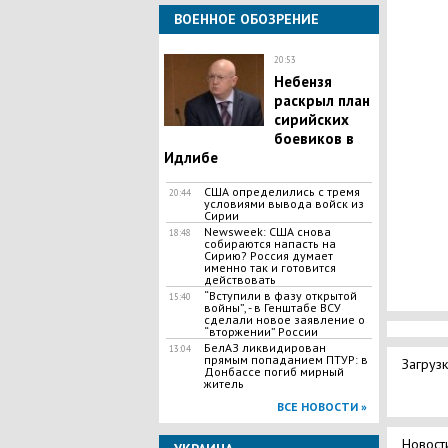
ВОЕННОЕ ОБОЗРЕНИЕ
20:53
Небензя
раскрыл план
сирийских
боевиков в
Идлибе
США определились с тремя
20:44
условиями вывода войск из
Сирии
Newsweek: США снова
18:48
собираются напасть на
Сирию? Россия думает
именно так и готовится
действовать
“Вступили в фазу открытой
15:40
войны”, - в Генштабе ВСУ
сделали новое заявление о
“вторжении” России
БелАЗ ликвидирован
13:04
прямым попаданием ПТУР: в
Загрузк
Донбассе погиб мирный
житель
ВСЕ НОВОСТИ »
Новост