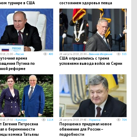
пном турнире в США
состоянием здоровья певца
2018, 21:00 —
Россия
400
28 августа 2018, 20:44 —
Военное обозрение
553
 уточнил время
США определились с тремя
ращения Путина по
условиями вывода войск из Сирии
нной реформе
2018, 19:50 —
Культура
1114
28 августа 2018, 19:48 —
Украина
704
т Евгения Петросяна
Порошенко придумал новое
зал о беременности
обвинение для России –
ицы комика Татьяны
подробности