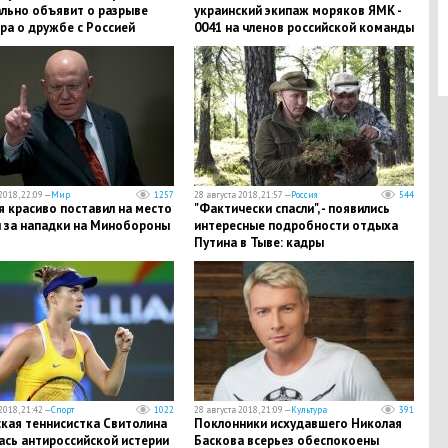
льно объявит о разрыве
украинский экипаж моряков ЯМК -
ра о дружбе с Россией
0041 на членов российской команды
с "Норда"
2018, 22:09 —
Мир
1257
28 августа 2018, 21:57 —
Россия
544
 красиво поставил на место
"Фактически спасли", - появились
 за нападки на Минобороны
интересные подробности отдыха
Путина в Тыве: кадры
2018, 21:42 —
Спорт
1022
28 августа 2018, 21:09 —
Культура
391
ская теннисистка Свитолина
​Поклонники исхудавшего Николая
ась антироссийской истерии
Баскова всерьез обеспокоены