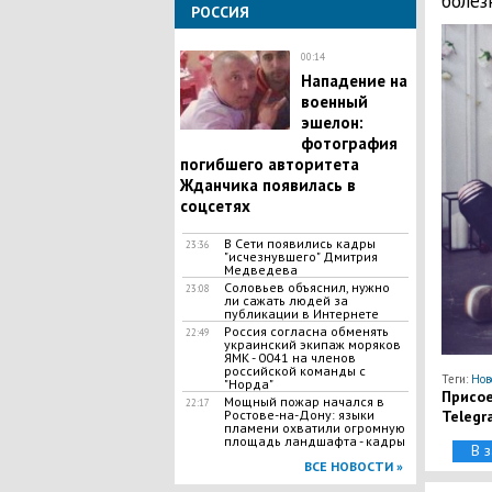
болез
РОССИЯ
00:14
Нападение на
военный
эшелон:
фотография
погибшего авторитета
Жданчика появилась в
соцсетях
В Сети появились кадры
23:36
"исчезнувшего" Дмитрия
Медведева
Соловьев объяснил, нужно
23:08
ли сажать людей за
публикации в Интернете
Россия согласна обменять
22:49
украинский экипаж моряков
ЯМК - 0041 на членов
российской команды с
Теги:
Нов
"Норда"
Присое
Мощный пожар начался в
22:17
Telegr
Ростове-на-Дону: языки
пламени охватили огромную
площадь ландшафта - кадры
В 
ВСЕ НОВОСТИ »