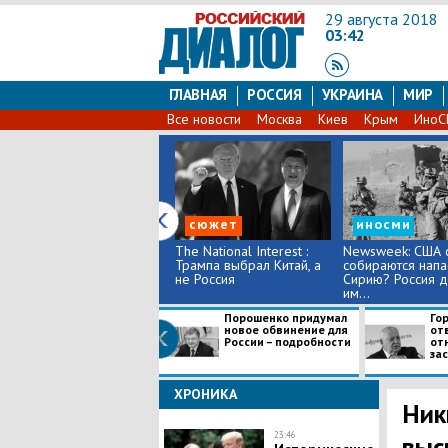
29 августа 2018
03:42
ГЛАВНАЯ
РОССИЯ
УКРАИНА
МИР
Все новости
Москва
Киев
Крым
Ино
сюжет
иносми
The National Interest :
Newsweek: США 
Трампа выбрал Китай, а
собираются напа
не Россия
Сирию? Россия 
им...
Порошенко придумал
Го
новое обвинение для
от
России – подробности
от
зас
ХРОНИКА
Ник
23:46
выс