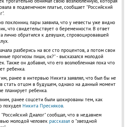
ек трогательно обнимал свою возлюбленную, которая
овала в подвенечном платье, сообщает "Российский
".
из поклонниц пары заявила, что у невесты уже видно
ик, что свидетельствует о беременности. В ответ
а лично обратился к девушке, спровоцировавшей
слух.
начала разберись на все сто процентов, а потом свои
нные прогнозы пиши, ок?" - высказался молодой
ек. Также он добавил, что его возлюбленная пока что
ет ребенка.
им, ранее в интервью Никита заявлял, что был бы не
в стать отцом в будущем, однако на данный момент
не планирует ребенка.
ним, ранее соцсети были шокированы тем, как
о похудел
Никита Пресняков
.
 "Российский Диалог" сообщал, что в недавнем
вью молодой человек
рассказал
о "звездной