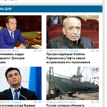
НА ДНЯ
2018, 23:36 —
Россия
314
28 августа 2018, 23:25 —
Культура
240
появились кадры
Прогрессирующая болезнь
нувшего" Дмитрия
Паркинсона у Гафта сильно
ева
встревожила его поклонников
2018, 22:57 —
Украина
284
28 августа 2018, 22:49 —
Россия
295
 уточнил, когда Украина
Россия согласна обменять