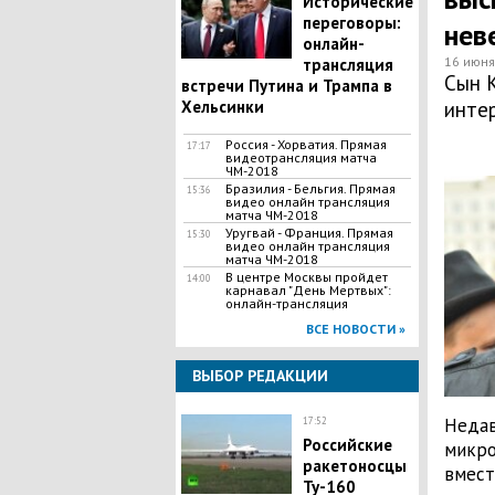
Исторические
переговоры:
нев
онлайн-
16 июня
трансляция
Сын 
встречи Путина и Трампа в
Хельсинки
инте
Россия - Хорватия. Прямая
17:17
видеотрансляция матча
ЧМ-2018
Бразилия - Бельгия. Прямая
15:36
видео онлайн трансляция
матча ЧМ-2018
Уругвай - Франция. Прямая
15:30
видео онлайн трансляция
матча ЧМ-2018
В центре Москвы пройдет
14:00
карнавал "День Мертвых":
онлайн-трансляция
ВСЕ НОВОСТИ »
ВЫБОР РЕДАКЦИИ
Недав
17:52
Российские
микро
ракетоносцы
вмест
Ту-160