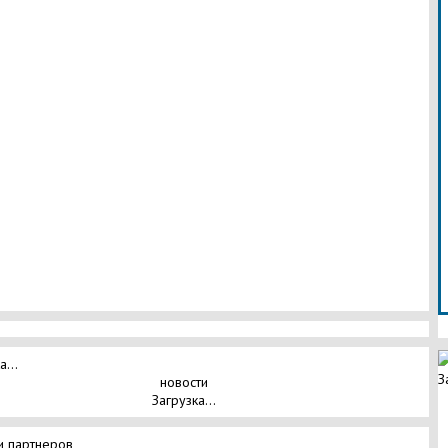
а...
З
новости
Загрузка...
и партнеров