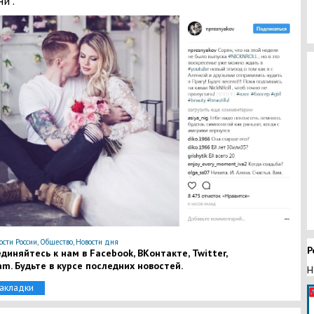
ни".
ости России
,
Общество
,
Новости дня
Р
диняйтесь к нам в Facebook, ВКонтакте, Twitter,
am. Будьте в курсе последних новостей.
Н
закладки