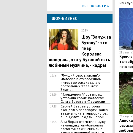
на кру
ВСЕ НОВОСТИ »
ШОУ-БИЗНЕС
20:59
​Шоу "Замуж за
Бузову" - это
пиар:
28 августа 
Королева
Кремль
поведала, что у Бузовой есть
телеоб
любимый мужчина, - кадры
пенсио
"Лучший секс в жизни", -
10:46
Ивлеева в откровенном
интервью рассказала о
постельных "талантах"
Элджея
​"Изощренный" розыгрыш
23:29
устроила своим коллегам
Ольга Бузова в Феодосии
​Сергей Зверев устроил
19:35
скандал в аэропорту: "Ваша
задача искать террористов,
28 августа 
а не делать людям нервы!"
Адвока
​Ани Лорак отомстила мужу-
18:55
расска
изменщику, опубликовав
романтический снимок с
любовн
другим мужчиной, - кадры