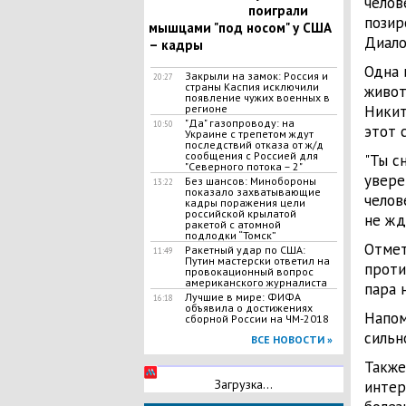
челов
поиграли
позир
мышцами "под носом" у США
Диалог
– кадры
Одна 
Закрыли на замок: Россия и
20:27
страны Каспия исключили
живот
появление чужих военных в
регионе
Никит
"Да" газопроводу: на
10:50
этот 
Украине с трепетом ждут
последствий отказа от ж/д
сообщения с Россией для
"Ты с
"Северного потока – 2"
увере
Без шансов: Минобороны
13:22
показало захватывающие
челов
кадры поражения цели
российской крылатой
не жд
ракетой с атомной
подлодки “Томск”
Отмет
Ракетный удар по США:
11:49
Путин мастерски ответил на
проти
провокационный вопрос
американского журналиста
пара 
Лучшие в мире: ФИФА
16:18
объявила о достижениях
Напом
сборной России на ЧМ-2018
сильн
ВСЕ НОВОСТИ »
Также
Загрузка...
интер