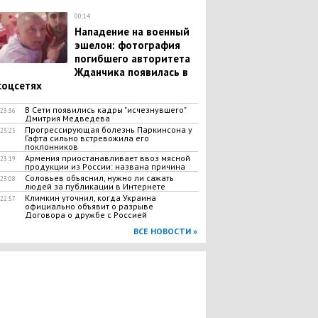
00:14
Нападение на военный
эшелон: фотография
погибшего авторитета
Жданчика появилась в
соцсетях
В Сети появились кадры "исчезнувшего"
23:36
Дмитрия Медведева
Прогрессирующая болезнь Паркинсона у
23:25
Гафта сильно встревожила его
поклонников
Армения приостанавливает ввоз мясной
23:19
продукции из России: названа причина
Соловьев объяснил, нужно ли сажать
23:08
людей за публикации в Интернете
Климкин уточнил, когда Украина
22:57
официально объявит о разрыве
Договора о дружбе с Россией
ВСЕ НОВОСТИ »