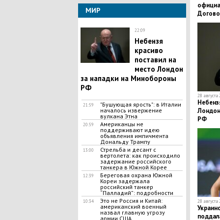
официа
МИР
Догово
22:09
Небензя
красиво
поставил на
место Лондон
за нападки на Минобороны
РФ
28 августа 
Небензя
"Бушующая ярость": в Италии
21:59
Лондон
началось извержение
вулкана Этна
РФ
Американцы не
20:59
поддерживают идею
объявления импичмента
Дональду Трампу
Стрельба и десант с
13:00
вертолета: как происходило
задержание российского
танкера в Южной Корее
Береговая охрана Южной
12:39
Кореи задержала
российский танкер
“Палладий”: подробности
Это не Россия и Китай:
28 августа 
10:34
американский военный
Украин
назвал главную угрозу
поддал
армии США