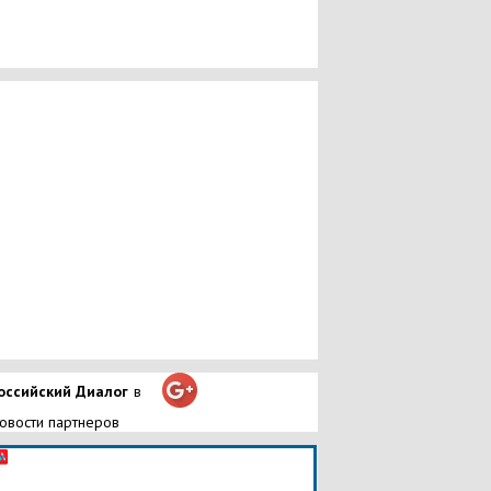
оссийский Диалог
в
овости партнеров