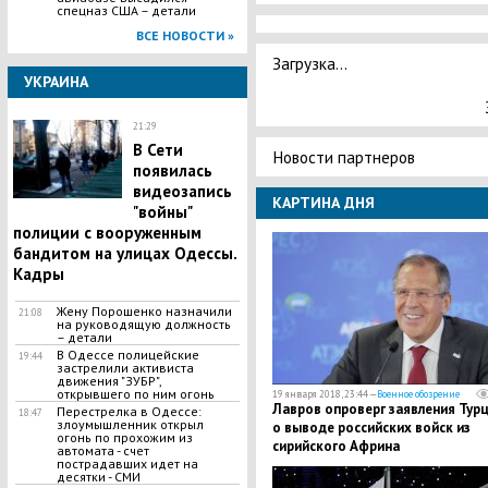
спецназ США – детали
ВСЕ НОВОСТИ »
Загрузка...
УКРАИНА
21:29
В Сети
Новости партнеров
появилась
видеозапись
КАРТИНА ДНЯ
"войны"
полиции с вооруженным
бандитом на улицах Одессы.
Кадры
Жену Порошенко назначили
21:08
на руководящую должность
– детали
В Одессе полицейские
19:44
застрелили активиста
движения "ЗУБР",
открывшего по ним огонь
19 января 2018, 23:44 —
Военное обозрение
Лавров опроверг заявления Тур
Перестрелка в Одессе:
18:47
злоумышленник открыл
о выводе российских войск из
огонь по прохожим из
сирийского Африна
автомата - счет
пострадавших идет на
десятки - СМИ