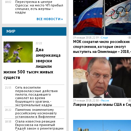
Перестрелка в центре
18:02
Одессы: на место ЧП прибыл
спецназ, есть жертвы –
кадры
ВСЕ НОВОСТИ »
МИР
19 января 2018, 22:59 —
Спорт
МОК сократил число российских
22:22
спортсменов, которые смогут
Два
выступить на Олимпиаде – 2018, 
американца
подробности
зверски
лишили
жизни 500 тысяч живых
существ
Сеть восхитили
21:55
первоклассные действия
пилота, посадившего
самолет во время
19 января 2018, 22:30 —
Россия
бушующего урагана, -
Лавров раскрыл планы США в Си
экстремальные кадры
Памятник знаменитому
20:22
российскому космонавту
установили в Вифлееме
Стала известна реакция
18:58
Евросоюза на принятый
Радой закон о реинтеграции