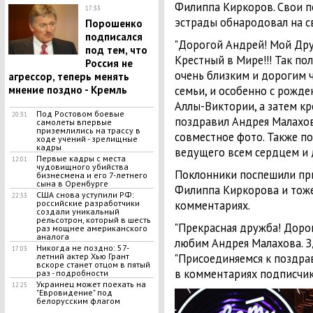
Филиппа Киркоров. Свои п
17:33
эстрады обнародовал на св
Порошенко
подписался
"Дорогой Андрей! Мой Дру
под тем, что
Крестный в Мире!!! Так пол
Россия не
очень близким и дорогим ч
агрессор, теперь менять
мнение поздно - Кремль
семьи, и особенно с рожд
Аллы-Виктории, а затем кре
Под Ростовом боевые
20:31
поздравил Андрея Малахов
самолеты впервые
приземлились на трассу в
совместное фото. Также по
ходе учений - зрелищные
кадры
ведущего всем сердцем и 
Первые кадры с места
12:01
чудовищного убийства
Поклонники поспешили пр
бизнесмена и его 7-летнего
сына в Оренбурге
Филиппа Киркорова и тоже
США снова уступили РФ:
22:53
российские разработчики
комментариях.
создали уникальный
рельсотрон, который в шесть
"Прекрасная дружба! Дорог
раз мощнее американского
аналога
любим Андрея Малахова. Здо
Никогда не поздно: 57-
17:03
летний актер Хью Грант
"Присоединяемся к поздрав
вскоре станет отцом в пятый
в комментариях подписчик
раз - подробности
Украинец может поехать на
12:25
"Евровидение" под
белорусским флагом