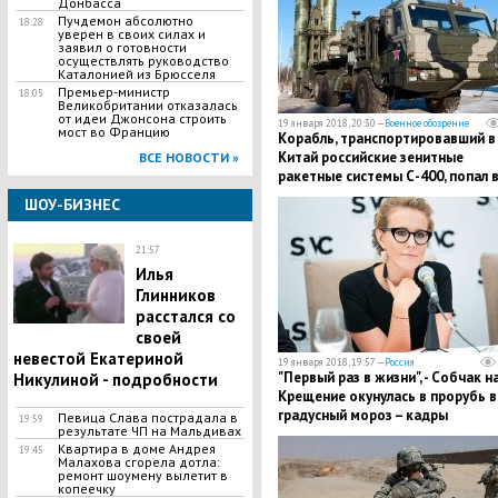
Донбасса
Пучдемон абсолютно
18:28
уверен в своих силах и
заявил о готовности
осуществлять руководство
Каталонией из Брюсселя
Премьер-министр
18:05
Великобритании отказалась
от идеи Джонсона строить
19 января 2018, 20:30 —
Военное обозрение
мост во Францию
Корабль, транспортировавший в
Китай российские зенитные
ВСЕ НОВОСТИ »
ракетные системы С-400, попал 
шторм
ШОУ-БИЗНЕС
21:57
​Илья
Глинников
расстался со
своей
невестой Екатериной
19 января 2018, 19:57 —
Россия
"Первый раз в жизни", - Собчак н
Никулиной - подробности
Крещение окунулась в прорубь в
градусный мороз – кадры
​Певица Слава пострадала в
19:59
результате ЧП на Мальдивах
​Квартира в доме Андрея
19:45
Малахова сгорела дотла:
ремонт шоумену вылетит в
копеечку