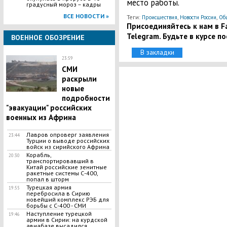
место работы.
градусный мороз – кадры
ВСЕ НОВОСТИ »
Теги:
,
,
Происшествия
Новости России
Об
Присоединяйтесь к нам в Fa
Telegram. Будьте в курсе п
ВОЕННОЕ ОБОЗРЕНИЕ
В закладки
23:59
СМИ
раскрыли
новые
подробности
"эвакуации" российских
военных из Африна
Лавров опроверг заявления
23:44
Турции о выводе российских
войск из сирийского Африна
Корабль,
20:30
транспортировавший в
Китай российские зенитные
ракетные системы С-400,
попал в шторм
Турецкая армия
19:55
перебросила в Сирию
новейший комплекс РЭБ для
борьбы с С-400 - СМИ
Наступление турецкой
19:46
армии в Сирии: на курдской
авиабазе высадился