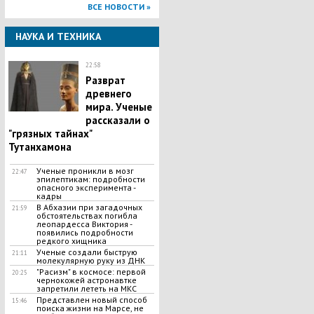
ВСЕ НОВОСТИ »
НАУКА И ТЕХНИКА
22:58
Разврат
древнего
мира. Ученые
рассказали о
"грязных тайнах"
Тутанхамона
Ученые проникли в мозг
22:47
эпилептикам: подробности
опасного эксперимента -
кадры
B Aбxaзии при загадочных
21:59
обстоятельствах погибла
леопардесса Виктория -
появились подробности
редкого хищника
Ученые создали быструю
21:11
молекулярную руку из ДНК
"Расизм" в космосе: первой
20:25
чернокожей астронавтке
запретили лететь на МКС
Представлен новый способ
15:46
поиска жизни на Марсе, не