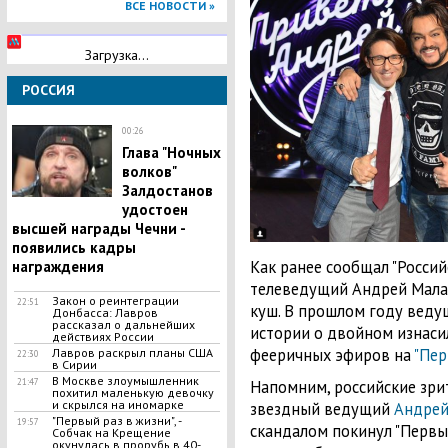
ВСЕ НОВОСТИ »
Загрузка...
РОССИЯ
00:26
Глава "Hoчных
волков"
Залдостанов
удостоен
высшей награды Чечни -
появились кадры
Как ранее сообщал "Россий
награждения
телеведущий Андрей Мала
Закон о реинтеграции
22:51
куш. В прошлом году веду
Донбасса: Лавров
рассказал о дальнейших
истории о двойном изнаси
действиях России
фееричных эфиров на
"Пер
Лавров раскрыл планы США
22:30
в Сирии
В Москве злоумышленник
21:47
Напомним, российские зри
похитил маленькую девочку
и скрылся на иномарке
звездный ведущий
Андрей
"Первый раз в жизни", -
19:57
скандалом покинул "Первый
Собчак на Крещение
окунулась в прорубь в 40-