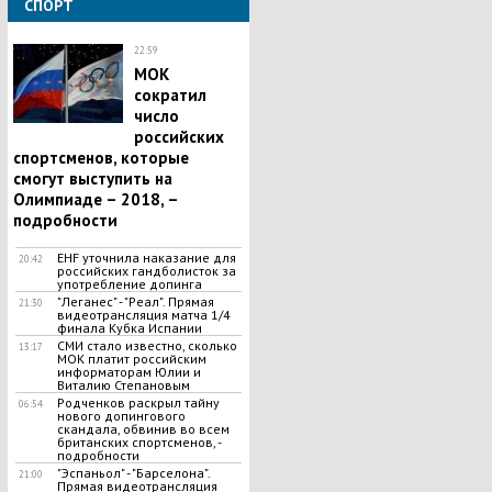
СПОРТ
22:59
МОК
сократил
число
российских
спортсменов, которые
смогут выступить на
Олимпиаде – 2018, –
подробности
EHF уточнила наказание для
20:42
российских гандболисток за
употребление допинга
"Леганес" - "Реал". Прямая
21:30
видеотрансляция матча 1/4
финала Кубка Испании
​СМИ стало известно, сколько
13:17
МОК платит российским
информаторам Юлии и
Виталию Степановым
Родченков раскрыл тайну
06:54
нового допингового
скандала, обвинив во всем
британских спортсменов, -
подробности
"Эспаньол" - "Барселона".
21:00
Прямая видеотрансляция