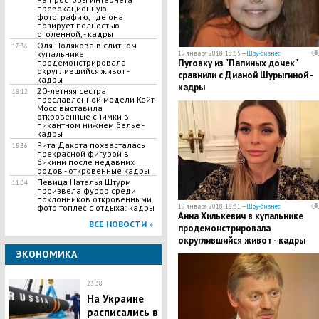
провокационную
фотографию, где она
позирует полностью
оголенной, - кадры
Оля Полякова в слитном
17:36
купальнике
19 января 2018, 18:55 —
Шоу-бизнес
продемонстрировала
​Пуговку из "Папиных дочек"
округлившийся живот -
сравнили с Дианой Шурыгиной -
кадры
кадры
20-летняя сестра
18:12
прославленной модели Кейт
Мосс выставила
откровенные снимки в
пикантном нижнем белье -
кадры
Рита Дакота похвасталась
15:36
прекрасной фигурой в
бикини после недавних
родов - откровенные кадры
Певица Наталья Штурм
11:04
произвела фурор среди
поклонников откровенными
фото топлес с отдыха: кадры
19 января 2018, 18:31 —
Шоу-бизнес
​Анна Хилькевич в купальнике
ВСЕ НОВОСТИ »
продемонстрировала
округлившийся живот - кадры
ЭКОНОМИКА
23:38
На Украине
расписались в