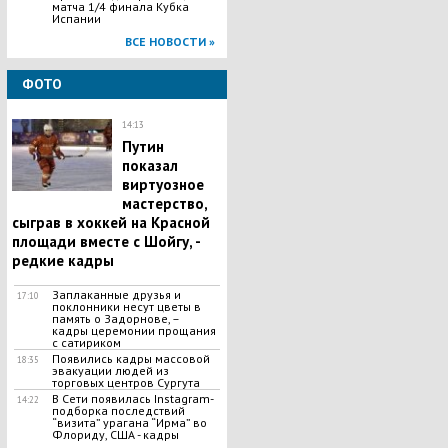
матча 1/4 финала Кубка
Испании
ВСЕ НОВОСТИ »
ФОТО
14:13
Путин
показал
виртуозное
мастерство,
сыграв в хоккей на Красной
площади вместе с Шойгу, -
редкие кадры
Заплаканные друзья и
17:10
поклонники несут цветы в
память о Задорнове, –
кадры церемонии прощания
с сатириком
Появились кадры массовой
18:35
эвакуации людей из
торговых центров Сургута
В Сети появилась Іnstagram-
14:22
подборка последствий
“визита” урагана “Ирма” во
Флориду, США - кадры