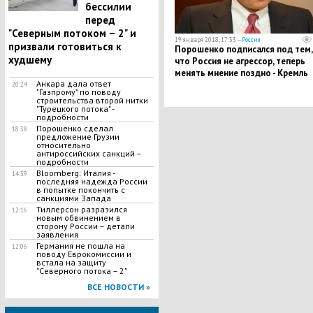
бессилии
перед
"Северным потоком – 2" и
19 января 2018, 17:33 —
Россия
призвали готовиться к
Порошенко подписался под тем,
худшему
что Россия не агрессор, теперь
менять мнение поздно - Кремль
Анкара дала ответ
20:24
"Газпрому" по поводу
строительства второй нитки
"Турецкого потока" -
подробности
Порошенко сделал
18:38
предложение Грузии
относительно
антироссийских санкций –
подробности
Bloomberg: Италия -
14:39
последняя надежда России
в попытке покончить с
санкциями Запада
Тиллерсон разразился
12:16
новым обвинением в
сторону России – детали
заявления
Германия не пошла на
12:06
поводу Еврокомиссии и
встала на защиту
"Северного потока – 2"
ВСЕ НОВОСТИ »