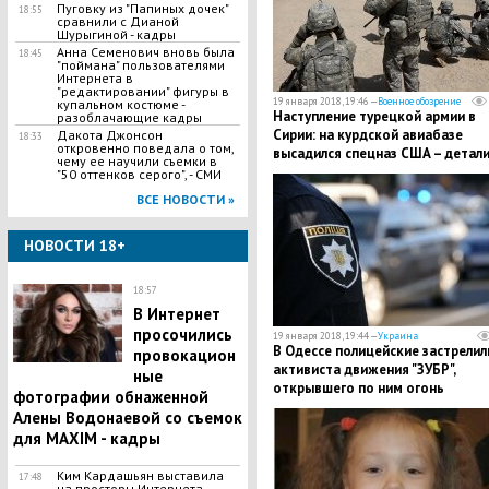
​Пуговку из "Папиных дочек"
18:55
сравнили с Дианой
Шурыгиной - кадры
Анна Семенович вновь была
18:45
"поймана" пользователями
Интернета в
"редактировании" фигуры в
19 января 2018, 19:46 —
Военное обозрение
купальном костюме -
Наступление турецкой армии в
разоблачающие кадры
Сирии: на курдской авиабазе
Дакота Джонсон
18:33
откровенно поведала о том,
высадился спецназ США – детал
чему ее научили съемки в
"50 оттенков серого", - СМИ
ВСЕ НОВОСТИ »
НОВОСТИ 18+
18:57
В Интернет
просочились
19 января 2018, 19:44 —
Украина
В Одессе полицейские застрелил
провокацион
активиста движения "ЗУБР",
ные
открывшего по ним огонь
фотографии обнаженной
Алены Водонаевой со съемок
для MAXIM - кадры
Ким Кардашьян выставила
17:48
на просторы Интернета