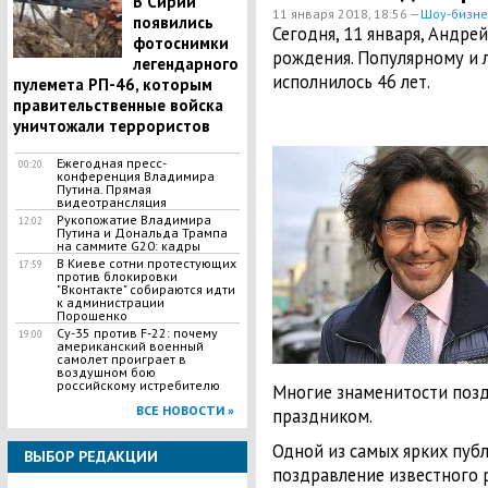
В Сирии
11 января 2018, 18:56 —
Шоу-бизне
появились
Сегодня, 11 января, Андре
фотоснимки
рождения. Популярному и
легендарного
исполнилось 46 лет.
пулемета РП-46, которым
правительственные войска
уничтожали террористов
Ежегодная пресс-
00:20
конференция Владимира
Путина. Прямая
видеотрансляция
Рукопожатие Владимира
12:02
Путина и Дональда Трампа
на саммите G20: кадры
В Киеве сотни протестующих
17:59
против блокировки
"Вконтакте" собираются идти
к администрации
Порошенко
Су-35 против F-22: почему
19:00
американский военный
самолет проиграет в
воздушном бою
российскому истребителю
Многие знаменитости позд
ВСЕ НОВОСТИ »
праздником.
Одной из самых ярких публ
ВЫБОР РЕДАКЦИИ
поздравление известного 