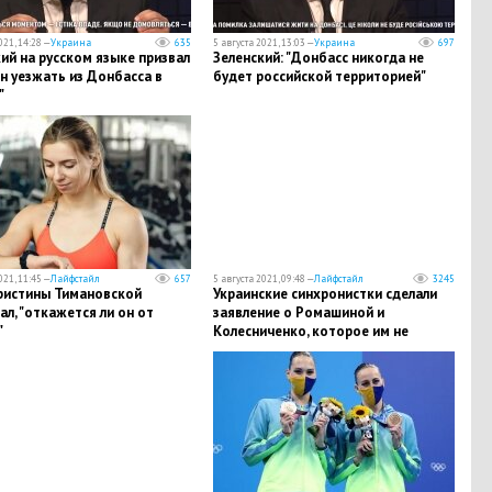
021, 14:28 —
Украина
635
5 августа 2021, 13:03 —
Украина
697
ий на русском языке призвал
Зеленский: "Донбасс никогда не
н уезжать из Донбасса в
будет российской территорией"
"
021, 11:45 —
Лайфстайл
657
5 августа 2021, 09:48 —
Лайфстайл
3245
ристины Тимановской
Украинские синхронистки сделали
ал, "откажется ли он от
заявление о Ромашиной и
"
Колесниченко, которое им не
простят на родине