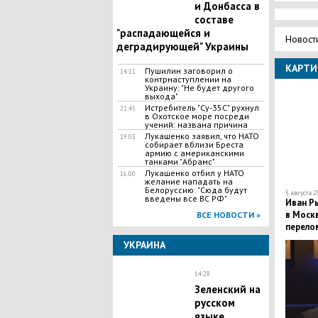
и Донбасса в
составе
"распадающейся и
Новост
деградирующей" Украины
КАРТИ
Пушилин заговорил о
14:11
контрнаступлении на
Украину: "Не будет другого
выхода"
Истребитель "Су-35С" рухнул
21:45
в Охотское море посреди
учений: названа причина
Лукашенко заявил, что НАТО
19:03
собирает вблизи Бреста
армию с американскими
танками "Абрамс"
Лукашенко отбил у НАТО
16:00
желание нападать на
Белоруссию: "Сюда будут
5 августа 2
введены все ВС РФ"
Иван Р
в Москв
ВСЕ НОВОСТИ »
перело
УКРАИНА
14:28
Зеленский на
русском
языке