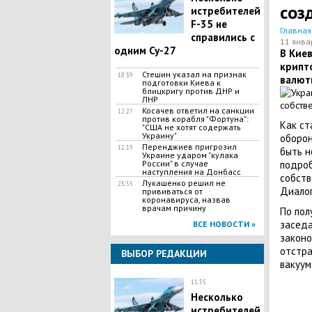
соз
истребителей
F-35 не
Главная
справились с
11 янва
одним Су-27
В Киев
крипт
Стешин указал на признак
18:39
валют
подготовки Киева к
блицкригу против ДНР и
ЛНР
​Косачев ответил на санкции
12:27
против корабля "Фортуна":
Как ст
"США не хотят содержать
Украину"
оборон
Перенджиев пригрозил
12:19
быть н
Украине ударом "кулака
России" в случае
подроб
наступления на Донбасс
собств
Лукашенко решил не
23:55
Диалог
прививаться от
коронавируса, назвав
врачам причину
По пол
заседа
ВСЕ НОВОСТИ »
законо
отстра
ВЫБОР РЕДАКЦИИ
вакуум
11:55
Несколько
истребителей