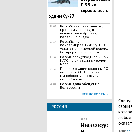
F-35 не
справились с
одним Су-27
Российские ракетоносцы,
19:02
проломившие лед и
всплывшие в Арктике,
попали на видео
Российские
23:34
бомбардировщики "Ту-160"
установили мировой рекорд
беспрерывного полета
Россия предупредила США и
17:39
НАТО по ситуации в Черном
море
Преследование колонны РФ
21:52
военными США в Сирии: в
Минобороны раскрыли
подробности
Россия дала обещание
20:04
Белоруссии
ВСЕ НОВОСТИ »
Следуе
своим 
РОССИЯ
которо
любые 
18:08
оказат
Медиаресурс
ы
Теги:
Кри