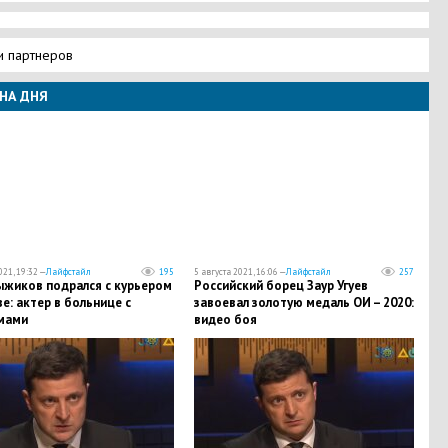
и партнеров
НА ДНЯ
021, 19:32 —
Лайфстайл
195
5 августа 2021, 16:06 —
Лайфстайл
257
ыжиков подрался с курьером
Российский борец Заур Угуев
е: актер в больнице с
завоевал золотую медаль ОИ – 2020:
мами
видео боя