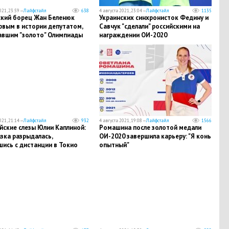
021, 23:59 —
Лайфстайл
638
4 августа 2021, 23:04 —
Лайфстайл
1135
ский борец Жан Беленюк
Украинских синхронисток Федину и
рвым в истории депутатом,
Савчук "сделали" российскими на
авшим "золото" Олимпиады
награждении ОИ-2020
021, 21:14 —
Лайфстайл
932
4 августа 2021, 19:08 —
Лайфстайл
1566
йские слезы Юлии Каплиной:
Ромашина после золотой медали
зка разрыдалась,
ОИ-2020 завершила карьеру: "Я конь
ись с дистанции в Токио
опытный"