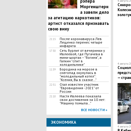
рэпера
4 августа 2
Синхро
Моргенштерн
Колесн
а завели дело
золоту
за агитацию наркотиков:
артист отказался признавать
свою вину
После коронавируса Лев
21:15
Лещенко перенес четыре
инфаркта
Сеть бурлит от вечеринки у
17:30
Ивлеевой, где Пугачева в
мини-шортах – "богиня", а
Галкин "спит в
4 августа 2
холодильнике"
Социол
Бородина на морозе в
11:39
предст
снегопад окунулась в
"молодильный котел":
— стран
"Ксения, Вы в сказке…"
Стал известен участник
22:51
"Евровидения - 2021" от
России
Настя Ивлеева показала
21:10
свои достижения за 10 лет:
"Машину помыла…"
ВСЕ НОВОСТИ »
ЭКОНОМИКА
4 августа 2
В Кабм