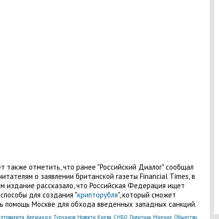
т также отметить, что ранее "Российский Диалог" сообщал
читателям о заявлении британской газеты Financial Times, в
м издание рассказало, что Российская Федерация ищет
способы для создания "
крипторубля
", который сможет
ь помощь Москве для обхода введенных западных санкций.
птовалюта
,
Александр Турчинов
,
Новости Киева
,
СНБО
,
Политика
,
Мнение
,
Общество
,