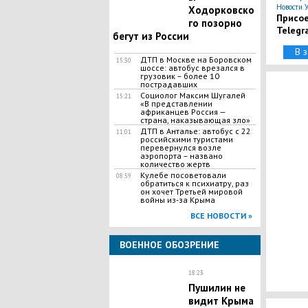
Новости 
Ходорковско
Присое
го позорно
Telegr
бегут из России
В 
ДТП в Москве на Боровском
15:30
шоссе: автобус врезался в
грузовик – более 10
пострадавших
Социолог Максим Шугалей
15:21
«В представлении
африканцев Россия —
страна, наказывающая зло»
ДТП в Анталье: автобус с 22
11:01
российскими туристами
перевернулся возле
аэропорта – названо
количество жертв
Кулебе посоветовали
08:59
обратиться к психиатру, раз
он хочет Третьей мировой
войны из-за Крыма
ВСЕ НОВОСТИ »
ВОЕННОЕ ОБОЗРЕНИЕ
18:23
Пушилин не
видит Крыма