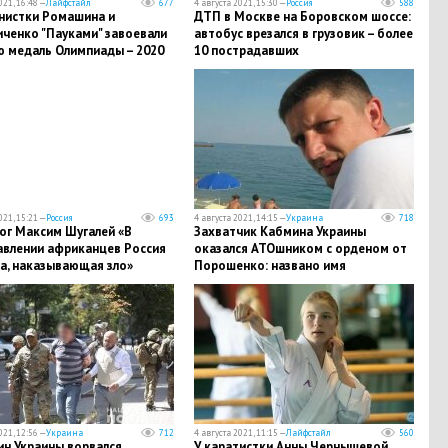
021, 16:48 —
Лайфстайл
677
4 августа 2021, 15:30 —
Россия
588
нистки Ромашина и
ДТП в Москве на Боровском шоссе:
иченко "Пауками" завоевали
автобус врезался в грузовик – более
ю медаль Олимпиады – 2020
10 пострадавших
021, 15:21 —
Россия
693
4 августа 2021, 14:15 —
Украина
718
ог Максим Шугалей «В
Захватчик Кабмина Украины
авлении африканцев Россия
оказался АТОшником с орденом от
а, наказывающая зло»
Порошенко: названо имя
021, 12:56 —
Украина
712
4 августа 2021, 11:15 —
Лайфстайл
560
ин Украины ворвался
У каратистки Анны Чернышевой