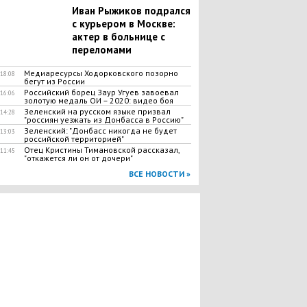
Иван Рыжиков подрался
с курьером в Москве:
актер в больнице с
переломами
Медиаресурсы Ходорковского позорно
18:08
бегут из России
Российский борец Заур Угуев завоевал
16:06
золотую медаль ОИ – 2020: видео боя
Зеленский на русском языке призвал
14:28
"россиян уезжать из Донбасса в Россию"
Зеленский: "Донбасс никогда не будет
13:03
российской территорией"
Отец Кристины Тимановской рассказал,
11:45
"откажется ли он от дочери"
ВСЕ НОВОСТИ »