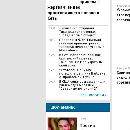
привела к
жертвам: видео
4 августа 2
Украин
происходящего попало в
стал пе
Сеть
завоев
Лукашенко отправил
13:59
Тихановской печенье:
"Байден с ума сходит"
Президент ФЗНЦ назвал
10:10
главные причины роста
террористической угрозы в
Мозамбике
В Сеть попало видео, как
15:22
британский премьер
Джонсон не мог "укротить"
свой зонт
4 августа 2
Читателей Daily Mail
13:29
Олимпи
потешила реплика Байдена
о "проблемах" Путина
скалола
В США сенаторы выдвинули
сорвавш
09:54
ультиматум в связи с
"Северным потоком - 2"
ВСЕ НОВОСТИ »
ШОУ-БИЗНЕС
16:19
Против