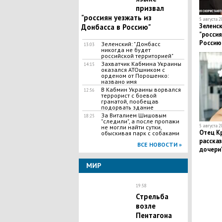
призвал
"россиян уезжать из
5 августа 2
Зеленск
Донбасса в Россию"
"россия
Россию
Зеленский: "Донбасс
13:03
никогда не будет
российской территорией"
Захватчик Кабмина Украины
14:15
оказался АТОшником с
орденом от Порошенко:
названо имя
В Кабмин Украины ворвался
12:56
террорист с боевой
гранатой, пообещав
подорвать здание
За Виталием Шишовым
18:25
"следили", а после пропажи
5 августа 2
не могли найти сутки,
Отец К
обыскивая парк с собаками
рассказ
ВСЕ НОВОСТИ »
дочери
МИР
19:58
Стрельба
возле
Пентагона