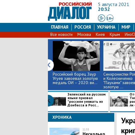
5 августа 2021
20:32
18+
ГЛАВНАЯ
РОССИЯ
УКРАИНА
МИР
Все новости
Москва
Киев
Крым
Ино
Российский борец Заур
Синхронистки Р
Угуев завоевал золотую
и Колесниченко
медаль ОИ – 2020: ви...
"Пауками" завое
золотую ...
Зеленский на русском
От
языке призвал
Ти
"россиян уезжать из
рас
Донбасса в Росс...
ли 
ХРОНИКА
Укр
кри
11:55
Несколько