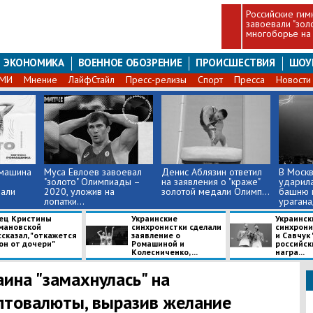
Российские гим
завоевали "зол
многоборье на
ЭКОНОМИКА
ВОЕННОЕ ОБОЗРЕНИЕ
ПРОИСШЕСТВИЯ
ШОУ
СМИ
Мнение
ЛайфСтайл
Пресс-релизы
Спорт
Пресса
Новости
омашина
Муса Евлоев завоевал
Денис Аблязин ответил
В Моск
"золото" Олимпиады –
на заявления о "краже"
ударила
вали
2020, уложив на
золотой медали Олимп...
башню 
лопатки...
урагана,
ец Кристины
Украинские
Украинск
мановской
синхронистки сделали
синхрони
сказал, "откажется
заявление о
и Савчук 
он от дочери"
Ромашиной и
российск
Колесниченко, ...
награ...
аина "замахнулась" на
птовалюты, выразив желание