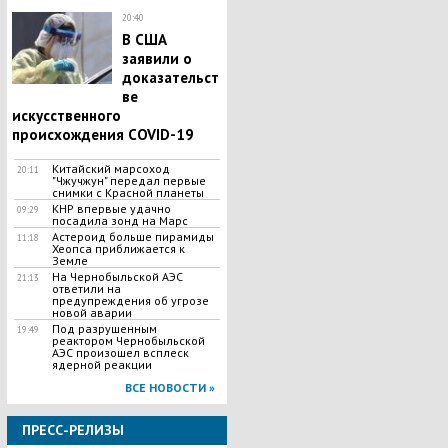
20:40
В США
заявили о
доказательст
ве
искусственного
происхождения COVID-19
Китайский марсоход
20:11
"Чжучжун" передал первые
снимки с Красной планеты
КНР впервые удачно
09:29
посадила зонд на Марс
Астероид больше пирамиды
11:18
Хеопса приближается к
Земле
На Чернобыльской АЭС
21:13
ответили на
предупреждения об угрозе
новой аварии
Под разрушенным
19:49
реактором Чернобыльской
АЭС произошел всплеск
ядерной реакции
ВСЕ НОВОСТИ »
ПРЕСС-РЕЛИЗЫ