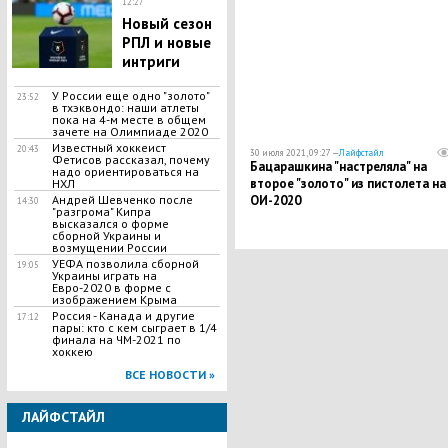
12:27
Новый сезон
РПЛ и новые
интриги
У России еще одно "золото"
23:52
в тхэквондо: наши атлеты
пока на 4-м месте в общем
зачете на Олимпиаде 2020
Известный хоккеист
20:43
30 июля 2021, 09:27 —
Лайфстайл
Фетисов рассказал, почему
Бацарашкина "настреляла" на
надо ориентироваться на
второе "золото" из пистолета на
НХЛ
Андрей Шевченко после
ОИ-2020
14:30
"разгрома" Кипра
высказался о форме
сборной Украины и
возмущении России
УЕФА позволила сборной
19:05
Украины играть на
Евро-2020 в форме с
изображением Крыма
Россия - Канада и другие
17:12
пары: кто с кем сыграет в 1/4
финала на ЧМ-2021 по
хоккею
ВСЕ НОВОСТИ »
ЛАЙФСТАЙЛ