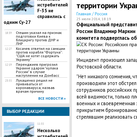
территории Укра
истребителей
F-35 не
/
Главная
Россия
справились с
25 июля 2014, 18:19
одним Су-27
Официальный представит
России Владимир Маркин 
Стешин указал на признак
18:39
подготовки Киева к
комитета подверглась об
блицкригу против ДНР и
ЛНР
​Косачев ответил на санкции
12:27
против корабля "Фортуна":
"США не хотят содержать
Инцидент произошел запа
Украину"
Перенджиев пригрозил
12:19
Ростовской области.
Украине ударом "кулака
России" в случае
наступления на Донбасс
"Нет никакого сомнения, ч
Лукашенко решил не
23:55
производили этот обстрел
прививаться от
коронавируса, назвав
сотрудников российских п
врачам причину
всей видимости, только п
ВСЕ НОВОСТИ »
военных и своевременная 
прикрытием бронированног
ВЫБОР РЕДАКЦИИ
стрелявшим реализовать с
11:55
Несколько
истребителей