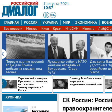
1 августа 2021
10:37
18+
ГЛАВНАЯ
РОССИЯ
УКРАИНА
МИР
ЭКОНОМИКА
ВОЕН
Все новости
Москва
Киев
Крым
ИноСМИ
Мнение
ЛайфСта
Первую партию пресной
Лукашенко отбил у НАТО
Дзюдоист Ба
воды для Крыма
желание нападать на
удостоился "бр
добыли из скважин под
Белоруссию: "Сюда
российские ш
Азовье...
буду...
"накол...
Украинский генерал
Певицу МакSим снова
Кривонос помечтал,
вернули в
что сможет
медикаментозный сон
"нокаутировать"
Росси...
ХРОНИКА
СК России: Росси
правоохранителе
11:55
Несколько