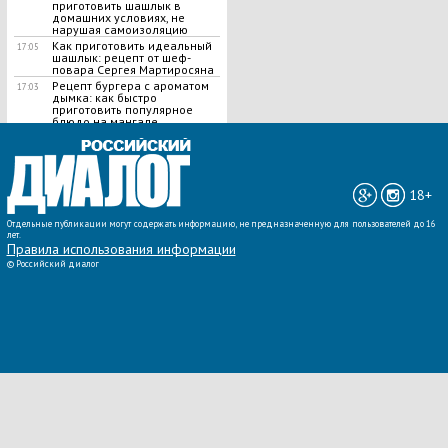
приготовить шашлык в
домашних условиях, не
нарушая самоизоляцию
Как приготовить идеальный
17:05
шашлык​: рецепт от шеф-
повара Сергея Мартиросяна
Рецепт бургера с ароматом
17:03
дымка: как быстро
приготовить популярное
блюдо на мангале
ВСЕ НОВОСТИ »
18+
Отдельные публикации могут содержать информацию, не предназначенную для пользователей до 16
лет.
Правила использования информации
©
Российский диалог