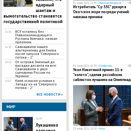
31 июля 2021, 21:45 —
Военное обозрение
ядерный
Истребитель "Су-35С" рухнул в
шантаж и
Охотское море посреди учений:
вымогательство становятся
названа причина
государственной политикой
ВСУ остались без
21:30
Главнокомандующего
Руслана Хомчака: назван
преемник
Саакашвили нашел
16:45
альтернативу для Киева
после запуска "Северного
потока – 2"
​От острова Змеиный до
10:34
высадки десанта на юге:
31 июля 2021, 16:59 —
Лайфстайл
Саакашвили о двух
Укол Никитиной принес 11-е
сценариях России по
"золото", сделав российских
Украине
саблисток лучшими на Олимпиад
Киев огласил условия к
13:02
Западу из-за "Северного
2020
потока – 2"
ВСЕ НОВОСТИ »
МИР
13:59
Лукашенко
31 июля 2021, 13:59 —
Мир
отправил