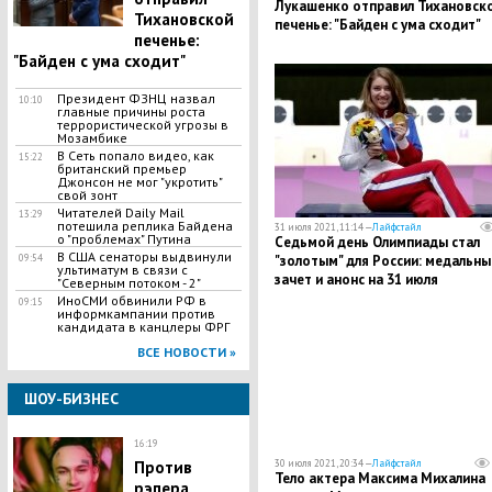
Лукашенко отправил Тихановск
Тихановской
печенье: "Байден с ума сходит"
печенье:
"Байден с ума сходит"
Президент ФЗНЦ назвал
10:10
главные причины роста
террористической угрозы в
Мозамбике
В Сеть попало видео, как
15:22
британский премьер
Джонсон не мог "укротить"
свой зонт
Читателей Daily Mail
13:29
потешила реплика Байдена
31 июля 2021, 11:14 —
Лайфстайл
о "проблемах" Путина
Седьмой день Олимпиады стал
В США сенаторы выдвинули
09:54
"золотым" для России: медальны
ультиматум в связи с
зачет и анонс на 31 июля
"Северным потоком - 2"
ИноСМИ обвинили РФ в
09:15
информкампании против
кандидата в канцлеры ФРГ
ВСЕ НОВОСТИ »
ШОУ-БИЗНЕС
16:19
Против
30 июля 2021, 20:34 —
Лайфстайл
Тело актера Максима Михалина
рэпера