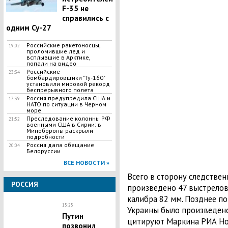
F-35 не
справились с
одним Су-27
Российские ракетоносцы,
19:02
проломившие лед и
всплывшие в Арктике,
попали на видео
Российские
23:34
бомбардировщики "Ту-160"
установили мировой рекорд
беспрерывного полета
Россия предупредила США и
17:39
НАТО по ситуации в Черном
море
Преследование колонны РФ
21:52
военными США в Сирии: в
Минобороны раскрыли
подробности
Россия дала обещание
20:04
Белоруссии
ВСЕ НОВОСТИ »
Всего в сторону следстве
РОССИЯ
произведено 47 выстрело
калибра 82 мм. Позднее по
15:25
Украины было произведено
Путин
цитируют Маркина РИА Но
позвонил