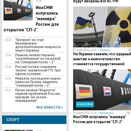
будут введены все ВС РФ"
11:16
ИноСМИ
испугались
"маневра"
России для
открытия "СП-2"
"Газпром" не стал
20:20
бронировать
дополнительную мощность
через Украину
30 июля 2021, 12:56 —
Украина
На Украине заявили, что ядерны
Пушков назвал Украину
15:01
"нахлебником" из-за жалоб
шантаж и вымогательство
на "Северный поток – 2"
становятся государственной
Россия готова сохранить
19:18
политикой
"жизнь" украинской ГТС при
одном условии
Меркель последним ходом
16:00
помогла Путину защитить
"Северный поток – 2"
Путин назвал "бедность"
21:03
первой проблемой России,
призвав "не искать
оправданий"
иносми
ВСЕ НОВОСТИ »
30 июля 2021, 11:16 —
Экономика
ИноСМИ испугались "маневра"
СПОРТ
России для открытия "СП-2"