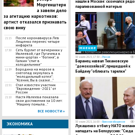
нашли в Москве: скончался рядо
Моргенштерн
парализованной матерью
а завели дело
за агитацию наркотиков:
артист отказался признавать
свою вину
После коронавируса Лев
21:15
Лещенко перенес четыре
инфаркта
мнение
Сеть бурлит от вечеринки у
17:30
Ивлеевой, где Пугачева в
мини-шортах – "богиня", а
30 июля 2021, 17:30 —
Россия
Галкин "спит в
Баранец назвал Тихановскую
холодильнике"
"домохозяйкой", пришедшей к
Бородина на морозе в
11:39
Байдену "облизать тарелки"
снегопад окунулась в
"молодильный котел":
"Ксения, Вы в сказке…"
Стал известен участник
22:51
"Евровидения - 2021" от
России
Настя Ивлеева показала
21:10
свои достижения за 10 лет:
"Машину помыла…"
ВСЕ НОВОСТИ »
30 июля 2021, 16:00 —
Военное обозрение
ЭКОНОМИКА
Лукашенко отбил у НАТО желан
нападать на Белоруссию: "Сюда