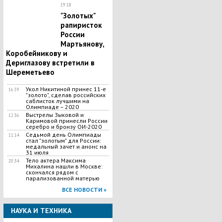
19:18
"Золотых"
рапиристок
России
Мартьянову,
Коробейникову и
Дериглазову встретили в
Шереметьево
Укол Никитиной принес 11-е
16:59
"золото", сделав российских
саблисток лучшими на
Олимпиаде – 2020
Выстрелы Зыковой и
12:36
Каримовой принесли России
серебро и бронзу ОИ-2020
Седьмой день Олимпиады
11:14
стал "золотым" для России:
медальный зачет и анонс на
31 июля
Тело актера Максима
20:34
Михалина нашли в Москве:
скончался рядом с
парализованной матерью
ВСЕ НОВОСТИ »
НАУКА И ТЕХНИКА