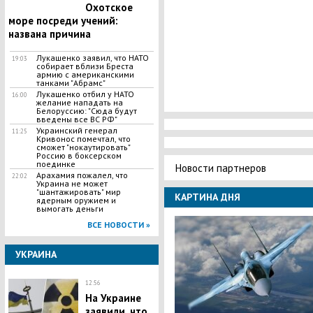
Охотское
море посреди учений:
названа причина
Лукашенко заявил, что НАТО
19:03
собирает вблизи Бреста
армию с американскими
танками "Абрамс"
Лукашенко отбил у НАТО
16:00
желание нападать на
Белоруссию: "Сюда будут
введены все ВС РФ"
Украинский генерал
11:25
Кривонос помечтал, что
сможет "нокаутировать"
Россию в боксерском
поединке
Новости партнеров
Арахамия пожалел, что
22:02
Украина не может
"шантажировать" мир
КАРТИНА ДНЯ
ядерным оружием и
вымогать деньги
ВСЕ НОВОСТИ »
УКРАИНА
12:56
На Украине
заявили, что