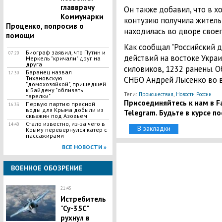
главврачу
Он также добавил, что в х
Коммунарки
контузию получила житель
Проценко, попросив о
находилась во дворе своег
помощи
Как сообщал "Российский ди
Биограф заявил, что Путин и
07:20
действий на востоке Укра
Меркель "кричали" друг на
друга
силовиков, 1232 ранены. 
Баранец назвал
17:30
Тихановскую
СНБО Андрей Лысенко во в
"домохозяйкой", пришедшей
к Байдену "облизать
Теги:
,
Происшествия
Новости России
тарелки"
Присоединяйтесь к нам в Fa
Первую партию пресной
16:33
воды для Крыма добыли из
Telegram. Будьте в курсе п
скважин под Азовьем
Стало известно, из-за чего в
14:40
В закладки
Крыму перевернулся катер с
пассажирами
ВСЕ НОВОСТИ »
ВОЕННОЕ ОБОЗРЕНИЕ
21:45
Истребитель
"Су-35С"
рухнул в