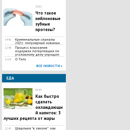
13:02
Что такое
нейлоновые
зубные
протезы?
Криминальные сериалы
14:46
2021: популярные новинки
Процесс взыскания
22:48
издержек потерпевших по
уголовному делу упрощен
О Тэло
12:03
ВСЕ НОВОСТИ »
ЕДА
09:09
Как быстро
сделать
охлаждающи
й напиток: 3
лучших рецепта от жары
Шашлыки "в законе": как
21:45