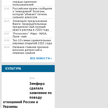
сердца одиноких
пользователей
Российские врачи сообщили
21:42
о "невидимой" болезни,
которая "убивает" печень
сильнее алкоголя
Зловещее предсказание
20:25
Ванги: прорицательница
предрекла США полный
крах и распад в 2016 году
"Роскосмос": Марс - NASA,
19:57
Луна - нам
Топ-10 самых удивительных
19:50
научных открытий 2015 года
Названа главная причина
18:54
женских депрессий и
нервных срывов
ВСЕ НОВОСТИ »
КУЛЬТУРА
20:42
Земфира
сделала
заявление по
поводу
отношений России и
Украины