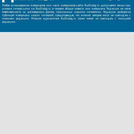
Любое использование материалов или части материалов сайта RusDialog.ru допускается только при
условии гиперссылки на RusDialog.ru в первом абзаце новости или материала. Редакция не несет
ответственности за достоверность фактов, присланных нашими читателями. Редакция выборочно
публикует материалы наших читателей, предупреждая, что мнения авторов могут не совпадать с
мнением редакции. Мнение журналистов RusDialog.ru также может не совпадать с позицией
редакции.