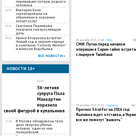
переживает потерю родного
человека
Виктория Боня
21:09
отреагировала на
обвинения в оказании
эскорт-услуг
Светлана Пермякова
19:56
показала повзрослевшую
дочь
Ирина Безрукова встретит
19:06
28 декабря 2015, 21:58 —
Мир
Новый год в черном наряде
СМИ: Путин перед началом
в компании "Comedy Women"
и Алексея Воробьева
операции в Сирии тайно встрети
с лидером Талибана
ВСЕ НОВОСТИ »
НОВОСТИ 18+
02:03
56-летняя
супруга Пола
Маккартни
поразила
28 декабря 2015, 21:31 —
Украина
Прогноз Stratfor на 2016 год:
своей фигурой в купальнике
Яценюка ждет отставка, а Украи
все же помогут "выжить"
В Москве обнаружены тела
17:58
двух зверски убитых
человек: один из них
полицейский