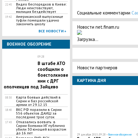
Видео беспорядков в Киеве:
22:45
Люди неистовствуют,
милиция бездействует
Социальные комментарии
Ca
Американской выпускнице
19:42
туфли помешали удачно
закончить школу
Новости net.finam.ru
ВСЕ НОВОСТИ »
Загрузка...
ВОЕННОЕ ОБОЗРЕНИЕ
09:28
В штабе АТО
Новости партнеров
сообщили о
боестолкнове
КАРТИНА ДНЯ
нии с ДРГ
ополченцев под Зайцево
Карта боевых действий в
08:30
Сирии и баз российской
армии от 29.12.15
ВКС РФ поразили в Сирии
18:40
556 объектов ДАИШ за
последние трое суток
Отказались воевать: в
17:43
Сирии боевики ИГ публично
убили 30 юношей возрастом
до 16 лет
29 декабря 2015, 09:28 —
Военное обозрение
Разведка ЛНР: ВСУ