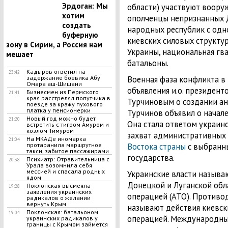
Эрдоган: Мы
области) участвуют воору
хотим
ополченцы непризнанных 
создать
народных республик с одн
буферную
киевских силовых структу
зону в Сирии, а Россия нам
Украины, национальная гв
мешает
батальоны.
Кадыров ответил на
23:42
Военная фаза конфликта в 
задержание боевика Абу
Омара аш-Шишани
объявления и.о. президен
Бизнесмен из Пермского
21:41
края расстрелял попутчика в
Турчиновым о создании ан
поезде за кражу пухового
платка у пенсионерки
Турчинов объявил о начал
Новый год можно будет
21:20
Она стала ответом украин
встретить с тигром Амуром и
козлом Тимуром
захват административных 
На МКАДе иномарка
21:04
Востока страны
с выбранн
протаранила маршрутное
такси, забитое пассажирами
государства.
Психиатр: Отравительница с
20:38
Урала возомнила себя
мессией и спасала родных
Украинские власти называ
ядом
Донецкой и Луганской обл
Поклонская высмеяла
19:28
заявления украинских
операцией (АТО). Против
радикалов о желании
вернуть Крым
называют действия киевск
Поклонская: батальоном
19:04
операцией. Международны
украинских радикалов у
границы с Крымом займется