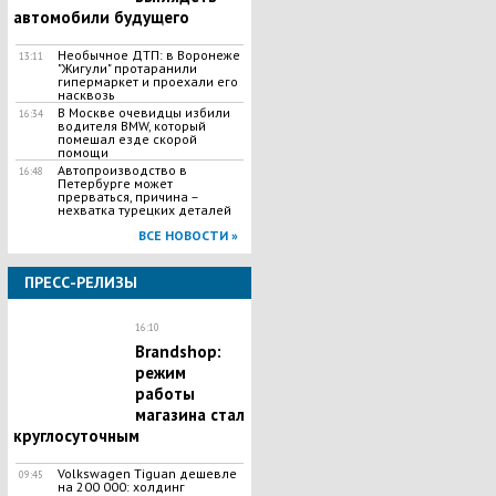
автомобили будущего
Необычное ДТП: в Воронеже
13:11
"Жигули" протаранили
гипермаркет и проехали его
насквозь
В Москве очевидцы избили
16:34
водителя BMW, который
помешал езде скорой
помощи
Автопроизводство в
16:48
Петербурге может
прерваться, причина –
нехватка турецких деталей
ВСЕ НОВОСТИ »
ПРЕСС-РЕЛИЗЫ
16:10
Brandshop:
режим
работы
магазина стал
круглосуточным
Volkswagen Tiguan дешевле
09:45
на 200 000: холдинг