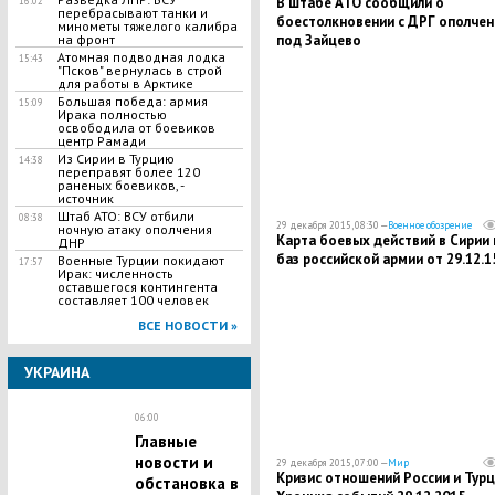
В штабе АТО сообщили о
16:02
перебрасывают танки и
боестолкновении с ДРГ ополчен
минометы тяжелого калибра
под Зайцево
на фронт
Атомная подводная лодка
15:43
"Псков" вернулась в строй
для работы в Арктике
Большая победа: армия
15:09
Ирака полностью
освободила от боевиков
центр Рамади
Из Сирии в Турцию
14:38
переправят более 120
раненых боевиков, -
источник
Штаб АТО: ВСУ отбили
08:38
29 декабря 2015, 08:30 —
Военное обозрение
ночную атаку ополчения
Карта боевых действий в Сирии 
ДНР
баз российской армии от 29.12.1
Военные Турции покидают
17:57
Ирак: численность
оставшегося контингента
составляет 100 человек
ВСЕ НОВОСТИ »
УКРАИНА
06:00
Главные
новости и
29 декабря 2015, 07:00 —
Мир
Кризис отношений России и Турц
обстановка в