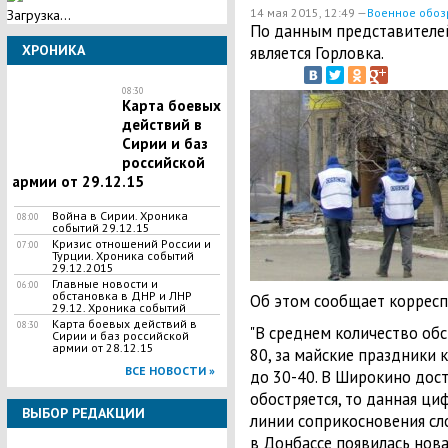
14 мая 2015, 12:49 —
Военное обоз
Загрузка...
По данным представителей
ХРОНИКА
является Горловка.
08:30
Карта боевых
действий в
Сирии и баз
российской
армии от 29.12.15
Война в Сирии. Хроника
08:00
событий 29.12.15
Кризис отношений России и
07:00
Турции. Хроника событий
29.12.2015
Главные новости и
06:00
обстановка в ДНР и ЛНР
Об этом сообщает корреспо
29.12. Хроника событий
Карта боевых действий в
08:30
"В среднем количество об
Сирии и баз российской
армии от 28.12.15
80, за майские праздники 
ВСЕ НОВОСТИ »
до 30-40. В Широкино дости
обостряется, то данная ци
ВЫБОР РЕДАКЦИИ
линии соприкосновения сл
в Донбассе появилась новая 