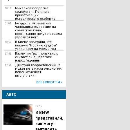
Михалков попросил
10:15
содействия Путина в
приватизации
исторического особняка
Безруков: украинские
01:07
чиновники, выросшие на
советском кино,
неожиданно почувствовали
угрозу от него
В Киеве заверили, что
18:32
покажут "Иронию судьбы"
украинцам на Новый год
Валентин Гафт признался,
17:41
считает ли он врагами
народ Украины
Дмитрий Хворостовский не
12:51
может петь из-за онкологии:
певец отменяет
выступления
ВСЕ НОВОСТИ »
АВТО
19:33
В BMW
представили,
как могут
выглядеть