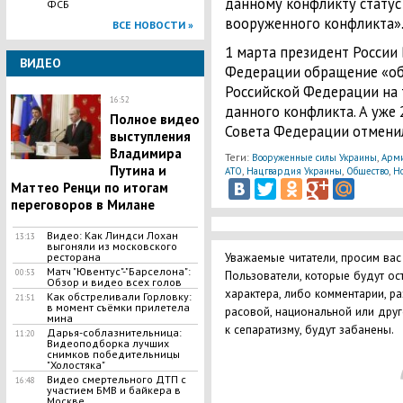
данному конфликту стату
ФСБ
вооруженного конфликта»
ВСЕ НОВОСТИ »
1 марта президент России
ВИДЕО
Федерации обращение «об
Российской Федерации на 
16:52
данного конфликта. А уже
Полное видео
Совета Федерации отменил
выступления
Владимира
Теги:
,
Вооруженные силы Украины
Арми
Путина и
,
,
,
АТО
Нацгвардия Украины
Общество
Но
Маттео Ренци по итогам
переговоров в Милане
Видео: Как Линдси Лохан
13:13
выгоняли из московского
Уважаемые читатели, просим вас
ресторана
Матч "Ювентус"-"Барселона":
00:53
Пользователи, которые будут ос
Обзор и видео всех голов
характера, либо комментарии, р
Как обстреливали Горловку:
21:51
в момент съёмки прилетела
расовой, национальной или дру
мина
к сепаратизму, будут забанены.
Дарья-соблазнительница:
11:20
Видеоподборка лучших
снимков победительницы
"Холостяка"
Видео смертельного ДТП с
16:48
участием БМВ и байкера в
Москве