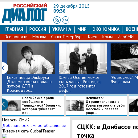
29 декабря 2015
09:38
ГЛАВНАЯ
РОССИЯ
УКРАИНА
МИР
ЭКОНОМИКА
ВОЕН
Все новости
Москва
Санкт-Петербург
Киев
Крым
ИноСМИ
Lexus певца Эльбруса
Южная Осетия может
"Роскосмос": М
Джанмирзоева попал в
стать частью России, на
Луна - нам
жуткое ДТП в
2017 год готовится
Краснодарс...
реф...
Российские врачи
Психиатр:
сообщили о
Отравительница с
"невидимой" болезни,
Урала возомнила себя
которая "убивает"
мессией и спасала
печ...
родн...
Новости СМИ2
СЦКК: в Донбассе п
Добавить рекламное обьявление
Тизерная сеть GlobalTeaser
точка