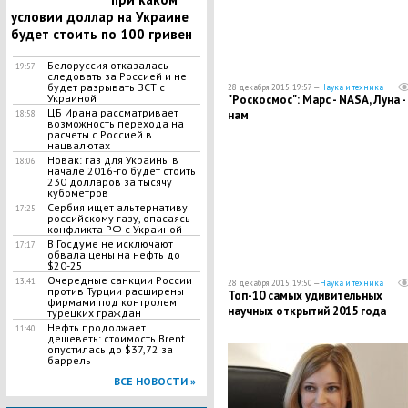
условии доллар на Украине
будет стоить по 100 гривен
Белоруссия отказалась
19:57
следовать за Россией и не
будет разрывать ЗСТ с
28 декабря 2015, 19:57 —
Наука и техника
Украиной
"Роскосмос": Марс - NASA, Луна -
ЦБ Ирана рассматривает
нам
18:58
возможность перехода на
расчеты с Россией в
нацвалютах
Новак: газ для Украины в
18:06
начале 2016-го будет стоить
230 долларов за тысячу
кубометров
Сербия ищет альтернативу
17:25
российскому газу, опасаясь
конфликта РФ с Украиной
В Госдуме не исключают
17:17
обвала цены на нефть до
$20-25
Очередные санкции России
13:41
28 декабря 2015, 19:50 —
Наука и техника
против Турции расширены
Топ-10 самых удивительных
фирмами под контролем
научных открытий 2015 года
турецких граждан
Нефть продолжает
11:40
дешеветь: стоимость Brent
опустилась до $37,72 за
баррель
ВСЕ НОВОСТИ »