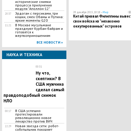
исторические снимки
процесса прилунения
модуля "Аполлон-12"
28 декабря 2015, 18:18 —
Мир
Эрдоган с персиками, три
20:37
Китай призвал Филиппины вывес
кошки, смех Обамы и Путина:
яркие моменты G20
свои войска из "незаконно
В Москве мусульмане
оккупированных" островов
11:21
празднуют Курбан-байрам и
готовятся к
жертвоприношениям
ВСЕ НОВОСТИ »
НАУКА И ТЕХНИКА
00:31
Ну что,
скептики? В
США мужчина
сделал самый
правдоподобный снимок
НЛО
В США успешно
00:17
протестировали
революционно новое
лекарство против ВИЧ
Новая звезда сети: робот-
22:29
собутыльник покоряет