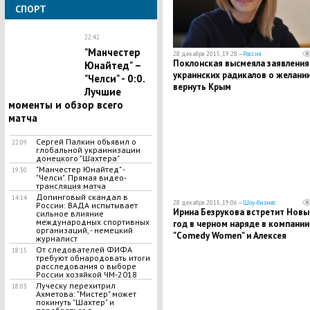
СПОРТ
22:42
"​Манчестер
28 декабря 2015, 19:28 —
Россия
Поклонская высмеяла заявления
Юнайтед" –
украинских радикалов о желани
"Челси" - 0:0.
вернуть Крым
Лучшие
моменты и обзор всего
матча
Сергей Палкин объявил о
22:09
глобальной украинизации
донецкого "Шахтера"
"Манчестер Юнайтед" -
19:30
"Челси". Прямая видео-
трансляция матча
Допинговый скандал в
14:14
28 декабря 2015, 19:06 —
Шоу-бизнес
России: ВАДА испытывает
Ирина Безрукова встретит Новы
сильное влияние
международных спортивных
год в черном наряде в компании
организаций, - немецкий
"Comedy Women" и Алексея
журналист
Воробьева
От следователей ФИФА
18:15
требуют обнародовать итоги
расследования о выборе
России хозяйкой ЧМ-2018
Луческу перехитрил
18:03
Ахметова: "Мистер" может
покинуть "Шахтер" и