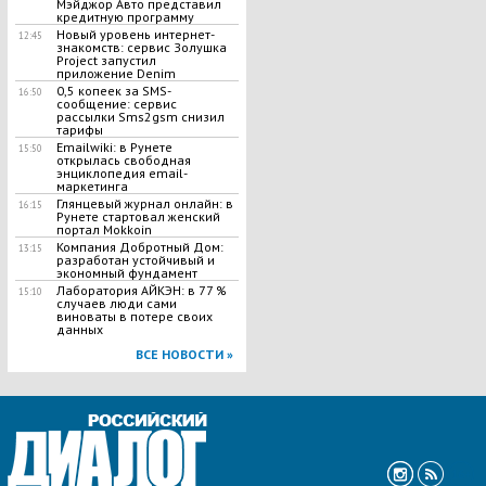
Мэйджор Авто представил
кредитную программу
Новый уровень интернет-
12:45
знакомств: сервис Золушка
Project запустил
приложение Denim
0,5 копеек за SMS-
16:50
сообщение: сервис
рассылки Sms2gsm снизил
тарифы
Emailwiki: в Рунете
15:50
открылась свободная
энциклопедия email-
маркетинга
Глянцевый журнал онлайн: в
16:15
Рунете стартовал женский
портал Mokkoin
Компания Добротный Дом:
13:15
разработан устойчивый и
экономный фундамент
Лаборатория АЙКЭН: в 77 %
15:10
случаев люди сами
виноваты в потере своих
данных
ВСЕ НОВОСТИ »