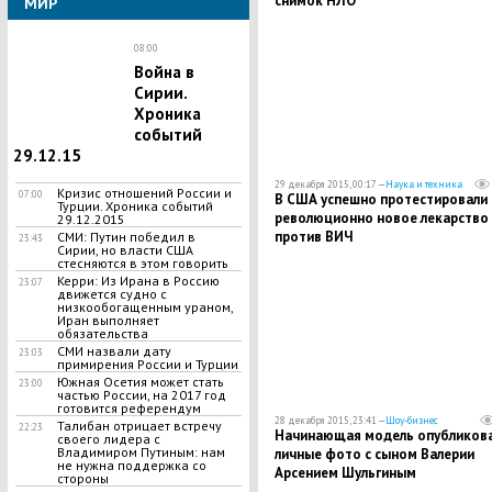
снимок НЛО
МИР
08:00
Война в
Сирии.
Хроника
событий
29.12.15
29 декабря 2015, 00:17 —
Наука и техника
Кризис отношений России и
07:00
В США успешно протестировали
Турции. Хроника событий
революционно новое лекарство
29.12.2015
против ВИЧ
СМИ: Путин победил в
23:43
Сирии, но власти США
стесняются в этом говорить
Керри: Из Ирана в Россию
23:07
движется судно с
низкообогащенным ураном,
Иран выполняет
обязательства
СМИ назвали дату
23:03
примирения России и Турции
Южная Осетия может стать
23:00
частью России, на 2017 год
готовится референдум
28 декабря 2015, 23:41 —
Шоу-бизнес
Талибан отрицает встречу
22:23
Начинающая модель опубликов
своего лидера с
Владимиром Путиным: нам
личные фото с сыном Валерии
не нужна поддержка со
Арсением Шульгиным
стороны