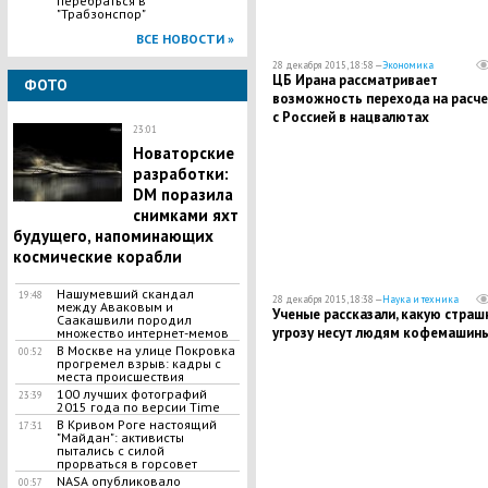
перебраться в
"Трабзонспор"
ВСЕ НОВОСТИ »
28 декабря 2015, 18:58 —
Экономика
ЦБ Ирана рассматривает
ФОТО
возможность перехода на расч
с Россией в нацвалютах
23:01
Новаторские
разработки:
DM поразила
снимками яхт
будущего, напоминающих
космические корабли
Нашумевший скандал
19:48
28 декабря 2015, 18:38 —
Наука и техника
между Аваковым и
Ученые рассказали, какую страш
Саакашвили породил
угрозу несут людям кофемашин
множество интернет-мемов
В Москве на улице Покровка
00:52
прогремел взрыв: кадры с
места происшествия
100 лучших фотографий
23:39
2015 года по версии Time
В Кривом Роге настоящий
17:31
"Майдан": активисты
пытались с силой
прорваться в горсовет
NASA опубликовало
00:57