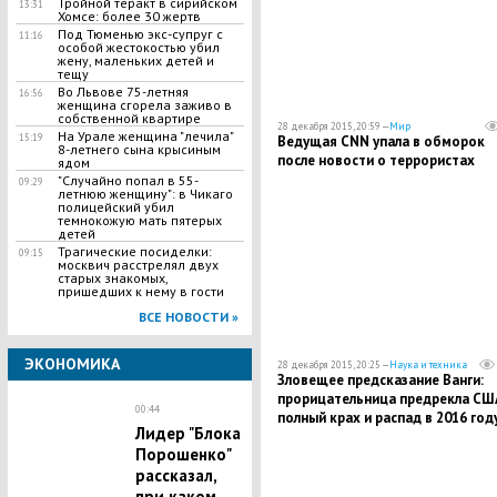
Тройной теракт в сирийском
13:31
Хомсе: более 30 жертв
Под Тюменью экс-супруг с
11:16
особой жестокостью убил
жену, маленьких детей и
тещу
Во Львове 75-летняя
16:56
женщина сгорела заживо в
собственной квартире
28 декабря 2015, 20:59 —
Мир
На Урале женщина "лечила"
15:19
Ведущая CNN упала в обморок
8-летнего сына крысиным
после новости о террористах
ядом
"Случайно попал в 55-
09:29
летнюю женщину": в Чикаго
полицейский убил
темнокожую мать пятерых
детей
Трагические посиделки:
09:15
москвич расстрелял двух
старых знакомых,
пришедших к нему в гости
ВСЕ НОВОСТИ »
ЭКОНОМИКА
28 декабря 2015, 20:25 —
Наука и техника
Зловещее предсказание Ванги:
прорицательница предрекла СШ
00:44
полный крах и распад в 2016 год
Лидер "Блока
Порошенко"
рассказал,
при каком