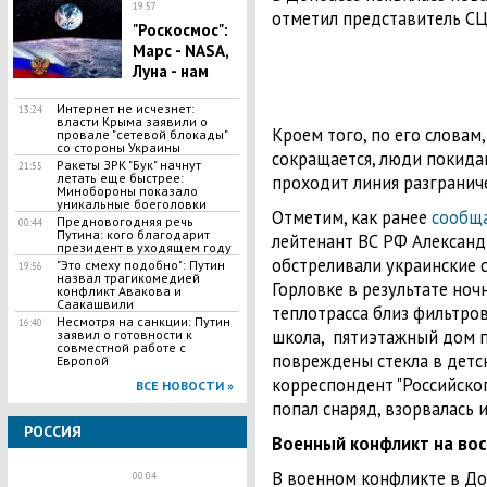
19:57
отметил представитель СЦ
"Роскосмос":
Марс - NASA,
Луна - нам
Интернет не исчезнет:
13:24
власти Крыма заявили о
Кроем того, по его словам
провале "сетевой блокады"
со стороны Украины
сокращается, люди покидаю
Ракеты ЗРК "Бук" начнут
21:55
летать еще быстрее:
проходит линия разгранич
Минобороны показало
уникальные боеголовки
Отметим, как ранее
сообщ
Предновогодняя речь
00:44
Путина: кого благодарит
лейтенант ВС РФ Александ
президент в уходящем году
обстреливали украинские си
"Это смеху подобно": Путин
19:56
назвал трагикомедией
Горловке в результате но
конфликт Авакова и
Саакашвили
теплотрасса близ фильтро
Несмотря на санкции: Путин
16:40
школа, пятиэтажный дом п
заявил о готовности к
совместной работе с
повреждены стекла в детс
Европой
корреспондент "Российског
ВСЕ НОВОСТИ »
попал снаряд, взорвалась и
РОССИЯ
Военный конфликт на вос
В военном конфликте в До
00:04