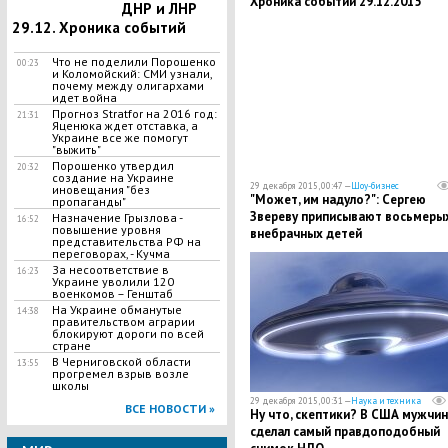
Хроника событий 29.12.2015
ДНР и ЛНР
29.12. Хроника событий
Что не поделили Порошенко
00:23
и Коломойский: СМИ узнали,
почему между олигархами
идет война
Прогноз Stratfor на 2016 год:
21:31
Яценюка ждет отставка, а
Украине все же помогут
"выжить"
Порошенко утвердил
20:32
создание на Украине
29 декабря 2015, 00:47 —
Шоу-бизнес
иновещания "без
"Может, им надуло?": Сергею
пропаганды"
Звереву приписывают восьмеры
Назначение Грызлова -
16:52
повышение уровня
внебрачных детей
представительства РФ на
переговорах, - Кучма
За несоответствие в
16:23
Украине уволили 120
военкомов – Генштаб
На Украине обманутые
14:38
правительством аграрии
блокируют дороги по всей
стране
В Черниговской области
13:55
прогремел взрыв возле
школы
29 декабря 2015, 00:31 —
Наука и техника
ВСЕ НОВОСТИ »
Ну что, скептики? В США мужчин
сделал самый правдоподобный