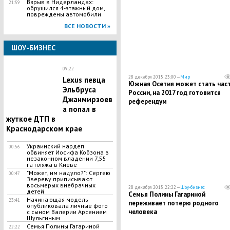
Взрыв в Нидерландах:
21:59
обрушился 4-этажный дом,
повреждены автомобили
ВСЕ НОВОСТИ »
ШОУ-БИЗНЕС
09:22
28 декабря 2015, 23:00 —
Мир
Lexus певца
Южная Осетия может стать час
Эльбруса
России, на 2017 год готовится
Джанмирзоев
референдум
а попал в
жуткое ДТП в
Краснодарском крае
Украинский нардеп
00:56
обвиняет Иосифа Кобзона в
незаконном владении 7,55
га пляжа в Киеве
"Может, им надуло?": Сергею
00:47
Звереву приписывают
восьмерых внебрачных
28 декабря 2015, 22:22 —
Шоу-бизнес
детей
Семья Полины Гагариной
Начинающая модель
23:41
переживает потерю родного
опубликовала личные фото
человека
с сыном Валерии Арсением
Шульгиным
Семья Полины Гагариной
22:22