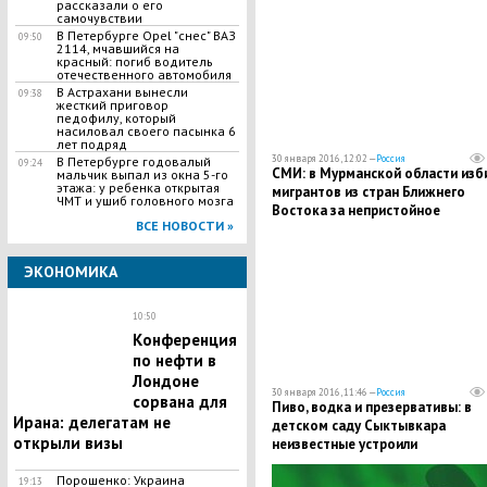
рассказали о его
самочувствии
В Петербурге Opel "снес" ВАЗ
09:50
2114, мчавшийся на
красный: погиб водитель
отечественного автомобиля
В Астрахани вынесли
09:38
жесткий приговор
педофилу, который
насиловал своего пасынка 6
лет подряд
30 января 2016, 12:02 —
Россия
В Петербурге годовалый
09:24
СМИ: в Мурманской области изб
мальчик выпал из окна 5-го
этажа: у ребенка открытая
мигрантов из стран Ближнего
ЧМТ и ушиб головного мозга
Востока за непристойное
ВСЕ НОВОСТИ »
поведение в клубе
ЭКОНОМИКА
10:50
Конференция
по нефти в
Лондоне
30 января 2016, 11:46 —
Россия
сорвана для
Пиво, водка и презервативы: в
Ирана: делегатам не
детском саду Сыктывкара
открыли визы
неизвестные устроили
сумасшедшую оргию
Порошенко: Украина
19:13