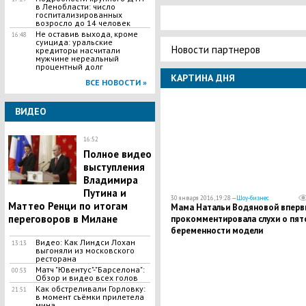
в Ленобласти: число
госпитализированных
возросло до 14 человек
Не оставив выхода, кроме
16:48
суицида: уральские
Новости партнеров
кредиторы насчитали
мужчине нереальный
процентный долг
КАРТИНА ДНЯ
ВСЕ НОВОСТИ »
ВИДЕО
16:52
Полное видео
выступления
Владимира
Путина и
30 января 2016, 19:28 —
Шоу-бизнес
Маттео Ренци по итогам
Мама Натальи Водяновой вперв
переговоров в Милане
прокомментировала слухи о пят
беременности модели
Видео: Как Линдси Лохан
13:13
выгоняли из московского
ресторана
Матч "Ювентус"-"Барселона":
00:53
Обзор и видео всех голов
Как обстреливали Горловку:
21:51
в момент съёмки прилетела
мина