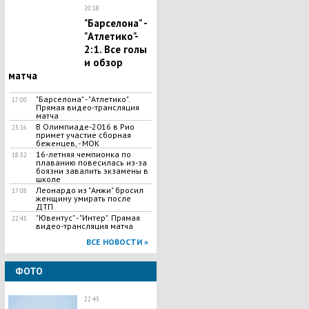
20:18
"Барселона" -
"Атлетико"-
2:1. Все голы
и обзор
матча
"Барселона" - "Атлетико".
17:00
Прямая видео-трансляция
матча
В Олимпиаде-2016 в Рио
23:16
примет участие сборная
беженцев, - МОК
16-летняя чемпионка по
18:32
плаванию повесилась из-за
боязни завалить экзамены в
школе
Леонардо из "Анжи" бросил
17:08
женщину умирать после
ДТП
"Ювентус" - "Интер". Прямая
22:45
видео-трансляция матча
ВСЕ НОВОСТИ »
ФОТО
22:43