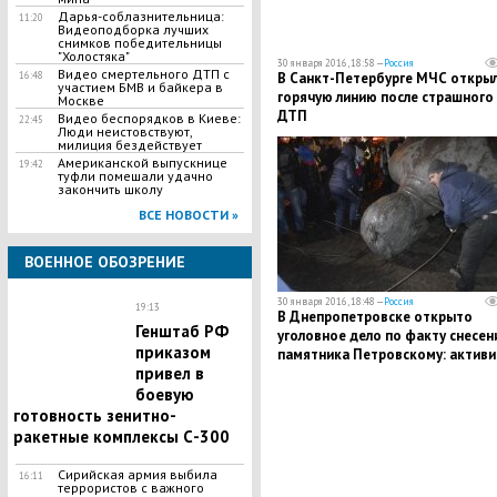
Дарья-соблазнительница:
11:20
Видеоподборка лучших
снимков победительницы
"Холостяка"
30 января 2016, 18:58 —
Россия
Видео смертельного ДТП с
В Санкт-Петербурге МЧС откры
16:48
участием БМВ и байкера в
горячую линию после страшного
Москве
ДТП
Видео беспорядков в Киеве:
22:45
Люди неистовствуют,
милиция бездействует
Американской выпускнице
19:42
туфли помешали удачно
закончить школу
ВСЕ НОВОСТИ »
ВОЕННОЕ ОБОЗРЕНИЕ
30 января 2016, 18:48 —
Россия
19:13
В Днепропетровске открыто
Генштаб РФ
уголовное дело по факту снесен
приказом
памятника Петровскому: активи
привел в
нарушили закон
боевую
готовность зенитно-
ракетные комплексы С-300
Сирийская армия выбила
16:11
террористов с важного