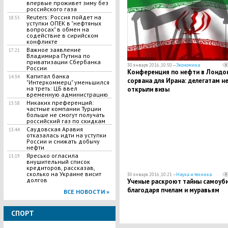
впервые проживет зиму без
российского газа
Reuters: Россия пойдет на
18:55
уступки ОПЕК в "нефтяных
вопросах" в обмен на
содействие в сирийском
конфликте
Важное заявление
17:21
Владимира Путина по
приватизации Сбербанка
30 января 2016, 10:50 —
Экономика
России
Конференция по нефти в Лондо
Капитал банка
14:34
сорвана для Ирана: делегатам н
"Интеркоммерц" уменьшился
на треть: ЦБ ввел
открыли визы
временную администрацию
Никаких преференций:
13:58
частные компании Турции
больше не смогут получать
российский газ по скидкам
Саудовская Аравия
13:44
отказалась идти на уступки
России и снижать добычу
нефти
Яресько огласила
13:19
внушительный список
кредиторов, рассказав,
сколько на Украине висит
30 января 2016, 10:21 —
Наука и техника
долгов
Ученые раскроют тайны самоуб
благодаря пчелам и муравьям
ВСЕ НОВОСТИ »
СПОРТ