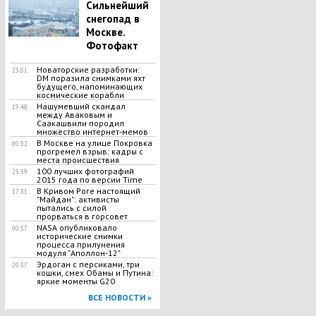
Сильнейший
снегопад в
Москве.
Фотофакт
Новаторские разработки:
23:01
DM поразила снимками яхт
будущего, напоминающих
космические корабли
Нашумевший скандал
19:48
между Аваковым и
Саакашвили породил
множество интернет-мемов
В Москве на улице Покровка
00:52
прогремел взрыв: кадры с
места происшествия
100 лучших фотографий
23:39
2015 года по версии Time
В Кривом Роге настоящий
17:31
"Майдан": активисты
пытались с силой
прорваться в горсовет
NASA опубликовало
00:57
исторические снимки
процесса прилунения
модуля "Аполлон-12"
Эрдоган с персиками, три
20:37
кошки, смех Обамы и Путина:
яркие моменты G20
ВСЕ НОВОСТИ »