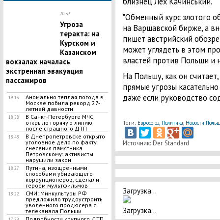
близнец Лех Качинський.
20:33
"Обменный курс злотого об
Угроза
на Варшавской бирже, а вн
теракта: на
пишет австрийский обозрев
Курском и
может углядеть в этом пр
Казанском
властей против Польши и н
вокзалах началась
экстренная эвакуация
На Польшу, как он считает
пассажиров
прямые угрозы касательно
даже если руководство со
Аномально теплая погода в
19:13
Москве побила рекорд 27-
летней давности
В Санкт-Петербурге МЧС
18:58
Теги:
,
,
открыло горячую линию
Евросоюз
Политика
Новости Поль
после страшного ДТП
В Днепропетровске открыто
18:48
уголовное дело по факту
Источник: Der Standard
снесения памятника
Петровскому: активисты
нарушили закон
Путина, изощренными
18:27
способами убивающего
коррупционеров, сделали
героем мультфильмов
Загрузка...
СМИ: Минкультуры РФ
18:22
предложило трудоустроить
уволенного продюсера с
Загрузка...
телеканала Польши
Подробности крупного ДТП
17:29