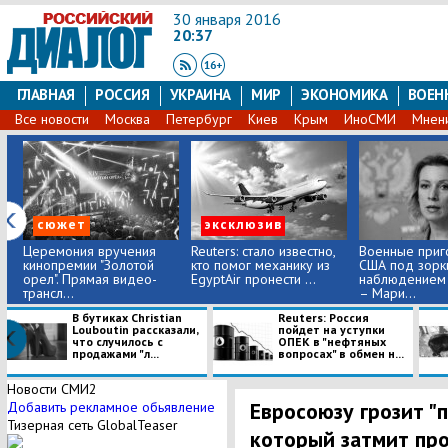
30 января 2016
20:37
ГЛАВНАЯ
РОССИЯ
УКРАИНА
МИР
ЭКОНОМИКА
ВОЕН
Все новости
Москва
Петербург
Киев
Крым
ИноСМИ
Мнен
сюжет
эксклюзив
Церемония вручения
Reuters: стало известно,
Военные приг
кинопремии "Золотой
кто помог механику из
США под зорк
орел". Прямая видео-
EgyptAir пронести ...
наблюдением 
трансл...
– Мари...
В бутиках Christian
Reuters: Россия
Louboutin рассказали,
пойдет на уступки
что случилось с
ОПЕК в "нефтяных
продажами "л...
вопросах" в обмен н...
Новости СМИ2
Евросоюзу грозит "
Добавить рекламное обьявление
Тизерная сеть GlobalTeaser
который затмит про