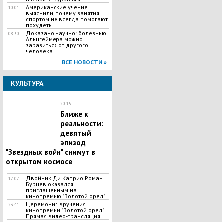
Американские учение
10:01
выяснили, почему занятия
спортом не всегда помогают
похудеть
Доказано научно: болезнью
08:30
Альцгеймера можно
заразиться от другого
человека
ВСЕ НОВОСТИ »
КУЛЬТУРА
20:15
Ближе к
реальности:
девятый
эпизод
"Звездных войн" снимут в
открытом космосе
Двойник Ди Каприо Роман
17:07
Бурцев оказался
приглашенным на
кинопремию "Золотой орел"
Церемония вручения
23:41
кинопремии "Золотой орел".
Прямая видео-трансляция