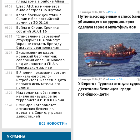
плацдарма в районе Айаш
Штаб АТО: из минометов
09:26
было обстреляно Гнутово
30 января 2016, 18:27 —
Россия
Карта боевых действий в
08:30
Путина, изощренными способам
Сирии и баз российской
убивающего коррупционеров,
армии от 30.01.16
сделали героем мультфильмов
Война в Сирии. Хроника
08:00
событий 30.01.16
"Становление серьезной
01:33
структуры": США помогут
Украине создать бригаду
быстрого реагирования
Эксклюзивные кадры:
21:09
иранский беспилотник
совершил опасный маневр
над авианосцем США в
Персидском заливе
В ​Японии показали прототип
19:31
уникального стелс-
30 января 2016, 17:55 —
Новости 18+
истребителя: известна дата
У берегов Турции затонуло судно
первого испытательного
полета
десятками беженцев: среди
​Нидерланды объявили о
19:20
погибших - дети
начале авиаударов по
террористам ИГИЛ в Сирии
СМИ: Иран отправляет
13:48
афганских беженцев
воевать в Сирию, угрожая
депортацией
ВСЕ НОВОСТИ »
УКРАИНА