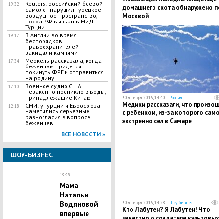
Reuters: российский боевой
19:32
домашнего скота обнаружено п
самолет нарушил турецкое
Москвой
воздушное пространство,
посол РФ вызван в МИД
Турции
В Англии во время
19:17
беспорядков
правоохранителей
закидали камнями
Меркель рассказала, когда
17:34
беженцам придется
покинуть ФРГ и отправиться
на родину
Военное судно США
17:10
незаконно проникло в воды,
принадлежащие Китаю
30 января 2016, 14:40 —
Россия
Медики рассказали, что произо
СМИ: у Турции и Евросоюза
12:18
наметились серьезные
с ребенком, из-за которого сам
разногласия в вопросе
экстренно сел в Самаре
беженцев
ВСЕ НОВОСТИ »
ШОУ-БИЗНЕС
19:28
Мама
Натальи
Водяновой
30 января 2016, 14:28 —
Шоу-бизнес
Кто Лабутен? Я Лабутен! Что
впервые
известно о создателе культовых