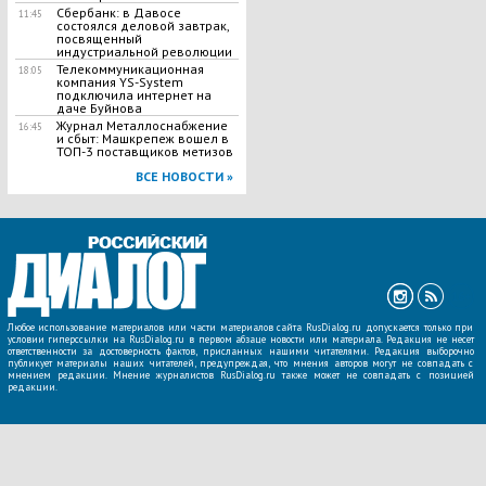
Сбербанк: в Давосе
11:45
состоялся деловой завтрак,
посвященный
индустриальной революции
Телекоммуникационная
18:05
компания YS-System
подключила интернет на
даче Буйнова
Журнал Металлоснабжение
16:45
и сбыт: Машкрепеж вошел в
ТОП-3 поставщиков метизов
ВСЕ НОВОСТИ »
Любое использование материалов или части материалов сайта RusDialog.ru допускается только при
условии гиперссылки на RusDialog.ru в первом абзаце новости или материала. Редакция не несет
ответственности за достоверность фактов, присланных нашими читателями. Редакция выборочно
публикует материалы наших читателей, предупреждая, что мнения авторов могут не совпадать с
мнением редакции. Мнение журналистов RusDialog.ru также может не совпадать с позицией
редакции.