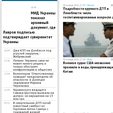
30 января 2016, 17:29 —
Россия
18:49
Подробности крупного ДТП в
МИД Украины
Ленобласти: число
госпитализированных возросло 
показал
14 человек
архивный
документ, где
Лавров подписью
подтверждает суверенитет
Украины
Два КПП на Донбассе под
18:09
угрозой закрытия, -
Жебривский
30 января 2016, 17:10 —
Мир
Литвин: Украина сама не
12:46
Военное судно США незаконно
может ничего решить и
только обостряет
проникло в воды, принадлежащи
конфронтацию в обществе
Китаю
Волонтеров "Ответственных
12:04
граждан" предупредили об
опасности: в Донецке
задержана Марина
Черенкова
Украинского ведущего
11:09
Савика Шустера вызвали на
допрос за нарушения на 13
млн грн.
В смертельном ДТП погиб
09:52
известный самбист из
Горловки Антон Самчук с
годовалой дочкой