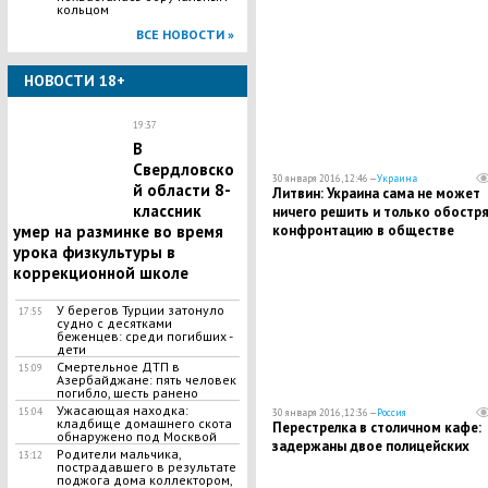
кольцом
ВСЕ НОВОСТИ »
НОВОСТИ 18+
19:37
В
Свердловско
30 января 2016, 12:46 —
Украина
й области 8-
Литвин: Украина сама не может
классник
ничего решить и только обостр
конфронтацию в обществе
умер на разминке во время
урока физкультуры в
коррекционной школе
У берегов Турции затонуло
17:55
судно с десятками
беженцев: среди погибших -
дети
Смертельное ДТП в
15:09
Азербайджане: пять человек
погибло, шесть ранено
Ужасающая находка:
15:04
30 января 2016, 12:36 —
Россия
кладбище домашнего скота
Перестрелка в столичном кафе:
обнаружено под Москвой
задержаны двое полицейских
Родители мальчика,
13:12
пострадавшего в результате
поджога дома коллектором,