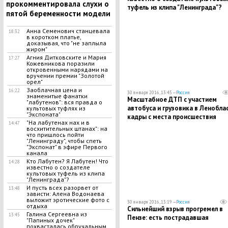
прокомментировала слухи о
туфель из клипа "Ленинграда"?
пятой беременности модели
Анна Семенович станцевала
18:32
в коротком платье,
доказывая, что "не заплыла
жиром"
Агния Дитковските и Мария
17:27
Кожевникова поразили
откровенными нарядами на
вручении премии "Золотой
орел"
Заоблачная цена и
16:22
30 января 2016, 13:45 —
Россия
знаменитые фанатки
Масштабное ДТП с участием
"лабутенов": вся правда о
автобуса и грузовика в Леноблас
культовых туфлях из
"Экспоната"
кадры с места происшествия
"На лабутенах нах и в
14:47
восхитительных штанах": на
что пришлось пойти
"Ленинграду", чтобы спеть
"Экспонат" в эфире Первого
канала
Кто Лабутен? Я Лабутен! Что
14:28
известно о создателе
культовых туфель из клипа
"Ленинграда"?
И пусть всех разорвет от
13:48
зависти: Алена Водонаева
выложит эротические фото с
30 января 2016, 13:19 —
Россия
отдыха
Сильнейший взрыв прогремел в
​Галина Сергеевна из
13:45
Пензе: есть пострадавшая
"Папиных дочек"
похвасталась обручальным