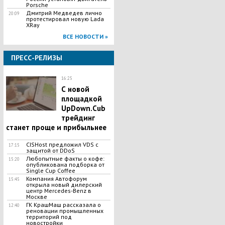
Porsche
Дмитрий Медведев лично
20:09
протестировал новую Lada
XRay
ВСЕ НОВОСТИ »
ПРЕСС-РЕЛИЗЫ
16:25
С новой
площадкой
UpDown.Cub
трейдинг
станет проще и прибыльнее
CISHost предложил VDS c
17:15
защитой от DDoS
Любопытные факты о кофе:
15:20
опубликована подборка от
Single Cup Coffee
Компания Автофорум
15:45
открыла новый дилерский
центр Mercedes-Benz в
Москве
ГК КрашМаш рассказала о
12:40
реновации промышленных
территорий под
новостройки