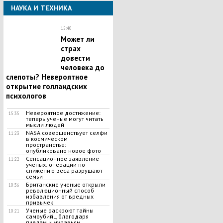
НАУКА И ТЕХНИКА
15:40
Может ли
страх
довести
человека до
слепоты? Невероятное
открытие голландских
психологов
Невероятное достижение:
15:35
теперь ученые могут читать
мысли людей
NASA совершенствует селфи
11:23
в космическом
пространстве:
опубликовано новое фото
Сенсационное заявление
11:22
ученых: операции по
снижению веса разрушают
семьи
Британские ученые открыли
10:36
революционный способ
избавления от вредных
привычек
Ученые раскроют тайны
10:21
самоубийц благодаря
пчелам и муравьям