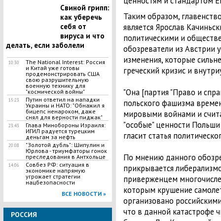
ценностям и стандартом Е
Свиной грипп:
Таким образом, главенств
как уберечь
является Ярослав Качиньск
себя от
вируса и что
политическими и обществ
делать, если заболели
обозреватели из Австрии 
изменения, которые сильне
The National Interest: Россия
10:30
и Китай уже готовы
греческий кризис и внутри
продемонстрировать США
свою разрушительную
военную технику для
"Она [партия "Право и спр
"космической войны"
Путин ответил на нападки
15:23
польского фашизма време
Украины и НАТО: "Обнажил я
бицепс ненароком, даже
мировыми войнами и счита
снял для верности пиджак"
"особые" ценности Польши 
Глава Минобороны Израиля:
23:43
ИГИЛ радуется турецким
гласит статья политическо
деньгам за нефть
"Золотой дубль": Шипулин и
20:08
Юрлова - триумфаторы гонок
По мнению данного обозре
преследования в Антхольце
Совбез РФ: ситуация в
14:06
прикрывается либерализмо
экономике напрямую
угрожает стратегии
приверженцем многочислен
нацбезопасности
которым крушение самолет
ВСЕ НОВОСТИ »
организовано российскими
что в данной катастрофе ч
РОССИЯ