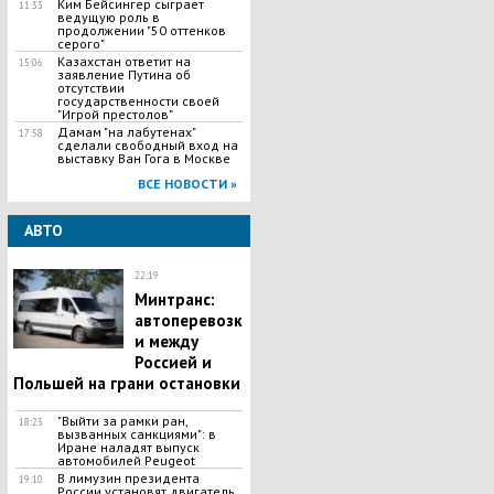
Ким Бейсингер сыграет
11:33
ведущую роль в
продолжении "50 оттенков
серого"
Казахстан ответит на
15:06
заявление Путина об
отсутствии
государственности своей
"Игрой престолов"
Дамам "на лабутенах"
17:58
сделали свободный вход на
выставку Ван Гога в Москве
ВСЕ НОВОСТИ »
АВТО
22:19
Минтранс:
автоперевозк
и между
Россией и
Польшей на грани остановки
"Выйти за рамки ран,
18:23
вызванных санкциями": в
Иране наладят выпуск
автомобилей Peugeot
В лимузин президента
19:10
России установят двигатель