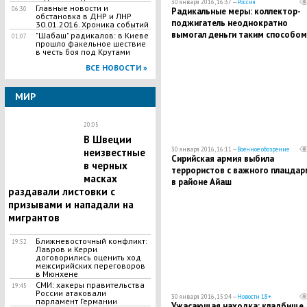
30 января 2016, 16:37 —
Россия
Главные новости и
06:30
Радикальные меры: коллектор-
обстановка в ДНР и ЛНР
поджигатель неоднократно
30.01.2016. Хроника событий
вымогал деньги таким способом
"Шабаш" радикалов: в Киеве
01:07
прошло факельное шествие
в честь боя под Крутами
ВСЕ НОВОСТИ »
МИР
20:05
В Швеции
30 января 2016, 16:11 —
Военное обозрение
неизвестные
Сирийская армия выбила
в черных
террористов с важного плацдар
масках
в районе Айаш
раздавали листовки с
призывами и нападали на
мигрантов
Ближневосточный конфликт:
19:52
Лавров и Керри
договорились оценить ход
межсирийских переговоров
в Мюнхене
СМИ: хакеры правительства
19:45
России атаковали
30 января 2016, 15:04 —
Новости 18+
парламент Германии
Ужасающая находка: кладбище