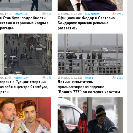
16, 14:10 —
Новости 18+
506
19 марта 2016, 13:03 —
Шоу-бизнес
1955
в Стамбуле: подробности
Официально: Федор и Светлана
ествия и страшные кадры с
Бондарчук приняли решение
трагедии
развестись
16, 12:49 —
Новости 18+
793
19 марта 2016, 12:29 —
Россия
1311
еракт в Турции: смертник
Летчик-испытатель
л себя в центре Стамбула,
проанализировал падение
ертвы
"Боинга-737": он коснулся хвостом
взлетной полосы и рухнул