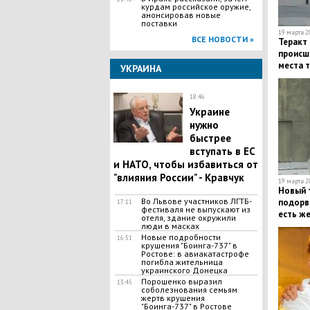
курдам российское оружие,
анонсировав новые
поставки
19 марта 20
ВСЕ НОВОСТИ »
Теракт 
происш
места 
УКРАИНА
18:46
Украине
нужно
быстрее
вступать в ЕС
и НАТО, чтобы избавиться от
"влияния России" - Кравчук
19 марта 20
Новый т
Во Львове участников ЛГТБ-
подорва
17:11
фестиваля не выпускают из
есть ж
отеля, здание окружили
люди в масках
Новые подробности
16:51
крушения "Боинга-737" в
Ростове: в авиакатастрофе
погибла жительница
украинского Донецка
Порошенко выразил
13:45
соболезнования семьям
жертв крушения
"Боинга-737" в Ростове