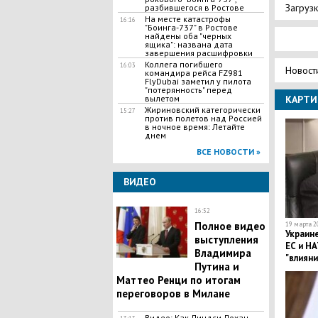
Загрузк
разбившегося в Ростове
На месте катастрофы
16:16
"Боинга-737" в Ростове
найдены оба "черных
ящика": названа дата
завершения расшифровки
Коллега погибшего
16:03
Новост
командира рейса FZ981
FlyDubai заметил у пилота
"потерянность" перед
вылетом
КАРТИ
Жириновский категорически
15:27
против полетов над Россией
в ночное время: Летайте
днем
ВСЕ НОВОСТИ »
ВИДЕО
16:52
Полное видео
19 марта 20
Украине
выступления
ЕС и НА
Владимира
"влияни
Путина и
Маттео Ренци по итогам
переговоров в Милане
Видео: Как Линдси Лохан