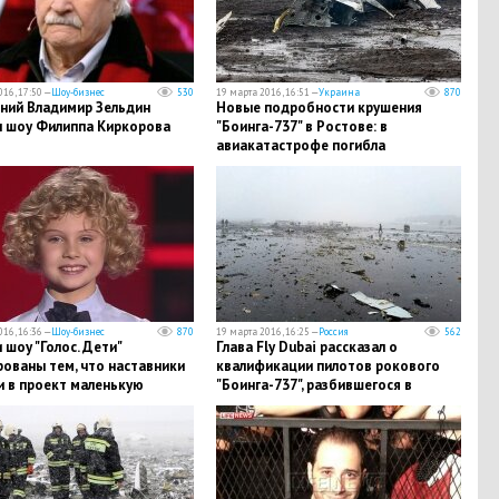
16, 17:50 —
Шоу-бизнес
530
19 марта 2016, 16:51 —
Украина
870
тний Владимир Зельдин
Новые подробности крушения
л шоу Филиппа Киркорова
"Боинга-737" в Ростове: в
авиакатастрофе погибла
жительница украинского Донецка
16, 16:36 —
Шоу-бизнес
870
19 марта 2016, 16:25 —
Россия
562
 шоу "Голос. Дети"
Глава Fly Dubai рассказал о
ованы тем, что наставники
квалификации пилотов рокового
и в проект маленькую
"Боинга-737", разбившегося в
ницу Аллы Пугачевой
Ростове