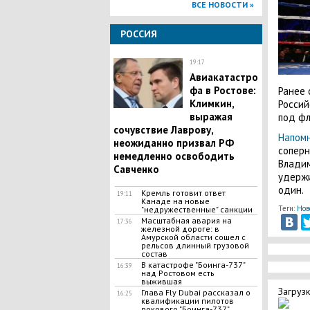
ВСЕ НОВОСТИ »
РОССИЯ
19:17
Авиакатастро
фа в Ростове:
Ранее 
Климкин,
Россий
выражая
под фл
сочувствие Лаврову,
Напом
неожиданно призвал РФ
соперн
немедленно освободить
Владим
Савченко
удержи
один.
Кремль готовит ответ
19:11
Канаде на новые
Теги:
Нов
"недружественные" санкции
Масштабная авария на
17:36
железной дороге: в
Амурской области сошел с
рельсов длинный грузовой
состав
В катастрофе "Боинга-737"
16:39
над Ростовом есть
выжившая
Загрузк
Глава Fly Dubai рассказал о
16:25
квалификации пилотов
рокового "Боинга-737",