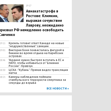
19:17
Авиакатастрофа в
Ростове: Климкин,
выражая сочувствие
Лаврову, неожиданно
призвал РФ немедленно освободить
Савченко
Кремль готовит ответ Канаде на новые
19:11
"недружественные" санкции
Виктория Боня похвасталась фигурой в
19:01
бикини во время отдыха на Карибских
островах
Украине нужно быстрее вступать в ЕС и
18:46
НАТО, чтобы избавиться от "влияния
России" - Кравчук
ЦСКА - "Кубань". Прямая видео-трансляция
18:30
матча
Камеры наблюдения поймали
18:21
стамбульского террориста-смертника за
секунды до взрыва
ВСЕ НОВОСТИ »