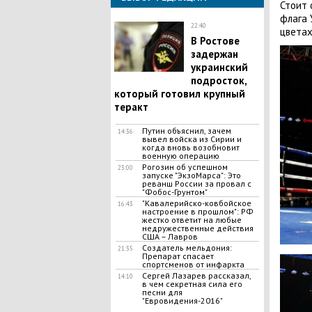
Стоит 
флага 
22:40
цветах
В Ростове
задержан
украинский
подросток,
который готовил крупный
теракт
Путин объяснил, зачем
14:36
вывел войска из Сирии и
когда вновь возобновит
военную операцию
Рогозин об успешном
23:00
запуске "ЭкзоМарса": Это
реванш России за провал с
"Фобос-Грунтом"
"Кавалерийско-ковбойское
16:43
настроение в прошлом": РФ
жестко ответит на любые
недружественные действия
США – Лавров
Создатель мельдония:
21:35
Препарат спасает
спортсменов от инфаркта
Сергей Лазарев рассказал,
14:10
в чем секретная сила его
песни для
"Евровидения-2016"