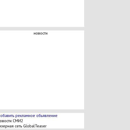
новости
обавить рекламное обьявление
овости СМИ2
изерная сеть GlobalTeaser