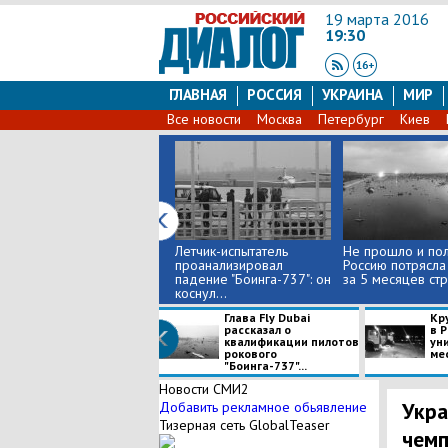
19 марта 2016
19:30
ГЛАВНАЯ
РОССИЯ
УКРАИНА
МИР
Все новости
Москва
Петербург
Киев
Летчик-испытатель
Не прошло и пол
проанализировал
Россию потрясла
падение "Боинга-737": он
за 5 месяцев стр
коснул...
Глава Fly Dubai
Кр
рассказал о
в 
квалификации пилотов
ун
рокового
мес
"Боинга-737"...
Новости СМИ2
Укра
Добавить рекламное обьявление
Тизерная сеть GlobalTeaser
чемп