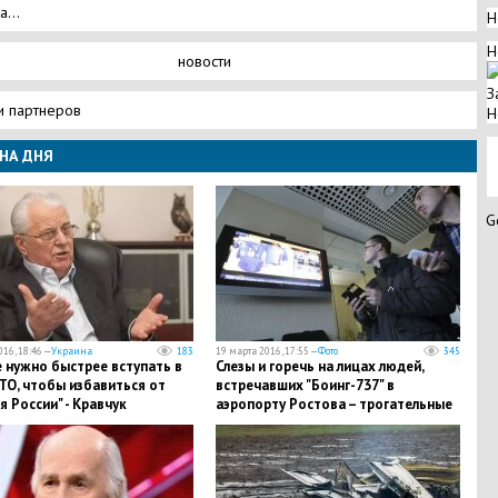
а...
Н
Н
новости
З
и партнеров
Н
НА ДНЯ
G
16, 18:46 —
Украина
183
19 марта 2016, 17:55 —
Фото
345
 нужно быстрее вступать в
Слезы и горечь на лицах людей,
ТО, чтобы избавиться от
встречавших "Боинг-737" в
я России" - Кравчук
аэропорту Ростова – трогательные
кадры