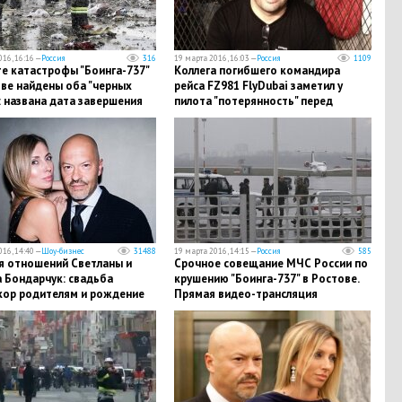
16, 16:16 —
Россия
316
19 марта 2016, 16:03 —
Россия
1109
е катастрофы "Боинга-737"
Коллега погибшего командира
ове найдены оба "черных
рейса FZ981 FlyDubai заметил у
 названа дата завершения
пилота "потерянность" перед
ровки
вылетом
16, 14:40 —
Шоу-бизнес
31488
19 марта 2016, 14:15 —
Россия
585
я отношений Светланы и
Срочное совещание МЧС России по
 Бондарчук: свадьба
крушению "Боинга-737" в Ростове.
кор родителям и рождение
Прямая видео-трансляция
а с синдромом Дауна