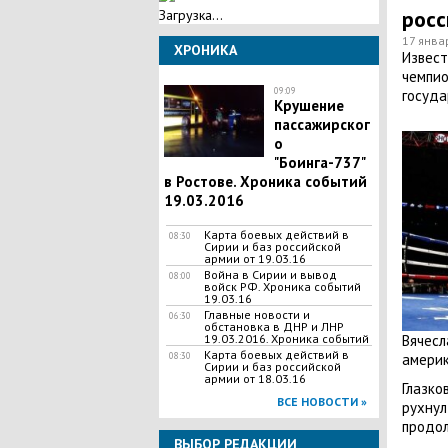
росс
Загрузка...
17 янва
ХРОНИКА
Извест
чемпио
09:09
госуда
Крушение
пассажирског
о
"Боинга-737"
в Ростове. Хроника событий
19.03.2016
Карта боевых действий в
08:30
Сирии и баз российской
армии от 19.03.16
Война в Сирии и вывод
08:00
войск РФ. Хроника событий
19.03.16
Главные новости и
06:30
обстановка в ДНР и ЛНР
Вячесл
19.03.2016. Хроника событий
Карта боевых действий в
америк
08:30
Сирии и баз российской
армии от 18.03.16
Глазко
ВСЕ НОВОСТИ »
рухнул
продол
ВЫБОР РЕДАКЦИИ