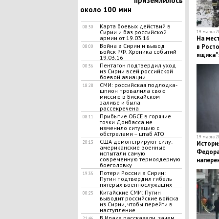
приземлилось
около 100 мин
Карта боевых действий в
08:30
Сирии и баз российской
19 марта 20
армии от 19.03.16
На мест
Война в Сирии и вывод
в Рост
08:00
войск РФ. Хроника событий
ящика":
19.03.16
расшиф
Пентагон подтвердил уход
00:36
из Сирии всей российской
боевой авиации
СМИ: российская подлодка-
18:28
шпион провалила свою
миссию в Бискайском
заливе и была
рассекречена
Прибытие ОБСЕ в горячие
08:11
точки Донбасса не
изменило ситуацию с
обстрелами – штаб АТО
19 марта 20
США демонстрируют силу:
20:13
Истори
американские военные
Федора
испытали самую
современную термоядерную
напере
боеголовку
ребенк
Потери России в Сирии:
19:35
Путин подтвердил гибель
пятерых военнослужащих
Китайские СМИ: Путин
00:25
выводит российские войска
из Сирии, чтобы перейти в
наступление
В Ираке рассказали, зачем
21:46