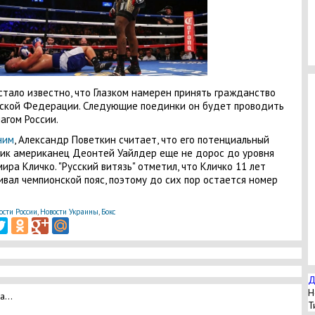
стало известно, что Глазком намерен принять гражданство
ской Федерации. Следующие поединки он будет проводить
агом России.
ним
, Александр Поветкин считает, что его потенциальный
ик американец Деонтей Уайлдер еще не дорос до уровня
ира Кличко. "Русский витязь" отметил, что Кличко 11 лет
вал чемпионской пояс, поэтому до сих пор остается номер
ости России
,
Новости Украины
,
Бокс
Д
Н
а...
Т