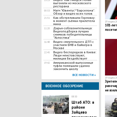
13:13
выгоняли из московского
ресторана
Матч "Ювентус"-"Барселона":
00:53
Обзор и видео всех голов
Как обстреливали Горловку:
21:51
в момент съёмки прилетела
19 марта 20
мина
101-ле
Дарья-соблазнительница:
11:20
посети
Видеоподборка лучших
снимков победительницы
"Холостяка"
Видео смертельного ДТП с
16:48
участием БМВ и байкера в
Москве
Видео беспорядков в Киеве:
22:45
Люди неистовствуют,
милиция бездействует
Американской выпускнице
19:42
туфли помешали удачно
закончить школу
ВСЕ НОВОСТИ »
19 марта 20
Зрители
ВОЕННОЕ ОБОЗРЕНИЕ
разочар
не взял
поклон
08:50
Штаб АТО: в
районе
Зайцево