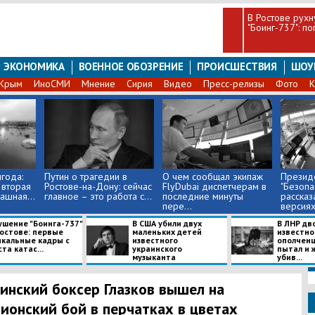
В Ростове рухн
"Боинг-737": п
ЭКОНОМИКА
ВОЕННОЕ ОБОЗРЕНИЕ
ПРОИСШЕСТВИЯ
ШОУ
Крым
ИноСМИ
Мнение
Сирия
Видео
Пресс-релизы
Фото
К
года:
Путин о трагедии в
О чем сообщал экипаж
Презид
 вторая
Ростове-на-Дону: сейчас
FlyDubai диспетчерам в
"Безопа
ашная...
главное – это работа с...
последние минуты
рассказ
пере...
версиях
ушение "Боинга-737"
В США убили двух
В ЛНР дв
Ростове: первые
маленьких детей
известно
икальные кадры с
известного
ополченц
та катас...
украинского
пытал и 
музыканта
убив...
инский боксер Глазков вышел на
ионский бой в перчатках в цветах