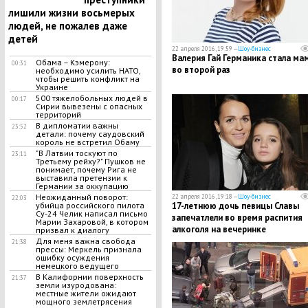
лишили жизни восьмерых
людей, не пожалев даже
детей
22 апреля 2016, 19:59 —
Шоу-бизнес
Валерия Гай Германика стала ма
Обама – Кэмерону:
00:31
во второй раз
необходимо усилить НАТО,
чтобы решить конфликт на
Украине
500 тяжелобольных людей в
00:17
Сирии вывезены с опасных
территорий
В дипломатии важны
23:52
детали: почему саудовский
король не встретил Обаму
"В Латвии тоскуют по
23:11
Третьему рейху?" Пушков не
понимает, почему Рига не
выставила претензии к
Германии за оккупацию
Неожиданный поворот:
22 апреля 2016, 19:18 —
Шоу-бизнес
22:03
17-летнюю дочь певицы Славы
убийца российского пилота
Су-24 Челик написал письмо
запечатлели во время распития
Марии Захаровой, в котором
алкоголя на вечеринке
призвал к диалогу
Для меня важна свобода
21:38
прессы: Меркель признала
ошибку осуждения
немецкого ведущего
В Калифорнии поверхность
21:37
земли изуродована:
местные жители ожидают
мощного землетрясения