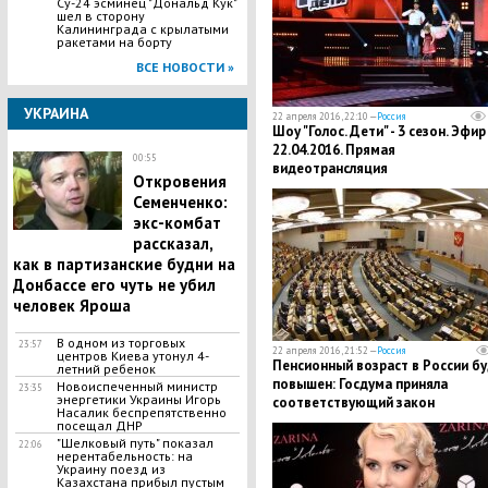
Су-24 эсминец "Дональд Кук"
шел в сторону
Калининграда с крылатыми
ракетами на борту
ВСЕ НОВОСТИ »
УКРАИНА
22 апреля 2016, 22:10 —
Россия
Шоу "Голос. Дети" - 3 сезон. Эфир
22.04.2016. Прямая
00:55
видеотрансляция
Откровения
Семенченко:
экс-комбат
рассказал,
как в партизанские будни на
Донбассе его чуть не убил
человек Яроша
В одном из торговых
23:57
22 апреля 2016, 21:52 —
Россия
центров Киева утонул 4-
Пенсионный возраст в России б
летний ребенок
повышен: Госдума приняла
Новоиспеченный министр
23:35
энергетики Украины Игорь
соответствующий закон
Насалик беспрепятственно
посещал ДНР
"Шелковый путь" показал
22:06
нерентабельность: на
Украину поезд из
Казахстана прибыл пустым