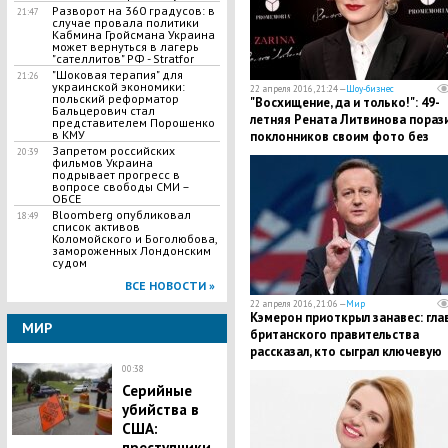
Разворот на 360 градусов: в
21:47
случае провала политики
Кабмина Гройсмана Украина
может вернуться в лагерь
"сателлитов" РФ - Stratfor
"Шоковая терапия" для
21:26
украинской экономики:
22 апреля 2016, 21:24 —
Шоу-бизнес
польский реформатор
"Восхищение, да и только!": 49-
Бальцерович стал
летняя Рената Литвинова пораз
представителем Порошенко
в КМУ
поклонников своим фото без
Запретом российских
макияжа
20:39
фильмов Украина
подрывает прогресс в
вопросе свободы СМИ –
ОБСЕ
Bloomberg опубликовал
18:49
список активов
Коломойского и Боголюбова,
замороженных Лондонским
судом
ВСЕ НОВОСТИ »
22 апреля 2016, 21:06 —
Мир
Кэмерон приоткрыл занавес: гла
МИР
британского правительства
рассказал, кто сыграл ключевую
роль в ведении санкций против 
00:38
Серийные
убийства в
США:
преступники