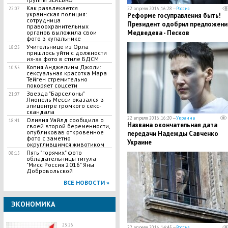
Как развлекается
22 апреля 2016, 16:28 —
Россия
22:07
украинская полиция:
Реформе госуправления быть!
сотрудница
Президент одобрил предложени
правоохранительных
Медведева - Песков
органов выложила свои
фото в купальнике
Учительнице из Орла
18:25
пришлось уйти с должности
из-за фото в стиле БДСМ
Копия Анджелины Джоли:
10:55
сексуальная красотка Мара
Тейген стремительно
покоряет соцсети
Звезда "Барселоны"
21:07
Лионель Месси оказался в
эпицентре громкого секс-
скандала
22 апреля 2016, 16:20 —
Украина
Оливия Уайлд сообщила о
18:41
Названа окончательная дата
своей второй беременности,
опубликовав откровенное
передачи Надежды Савченко
фото с заметно
Украине
округлившимся животиком
Пять "горячих" фото
08:15
обладательницы титула
"Мисс Россия 2016" Яны
Добровольской
ВСЕ НОВОСТИ »
ЭКОНОМИКА
23:26
22 апреля 2016, 14:45 —
Россия