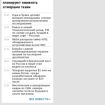
планируют оживлять
отмершие ткани
Года в браке делают
19:49
женщин немощными: ученые
шокировали результатами
исследования
Рывок в новый
23:35
технологический уклад: РФ
по силам создать лучший в
мире софт – Рогозин
NASA раскрыла тайну НЛО,
20:04
обнаруженного
астронавтами возле МКС
Борьба с раком:
11:16
комбинированная терапия -
прорыв за последние
десятилетия
Строящийся Керченский мост
18:55
из России в Крым стал
виден из космоса
Telegram выделил $1 млн на
12:15
новых ботов - среди
разработчиков объявлен
конкурс на грант от $25
тысяч
Мистические и шокирующие
22:36
кадры из США: камеры
засняли гостя из будущего
около магазина
ВСЕ НОВОСТИ »