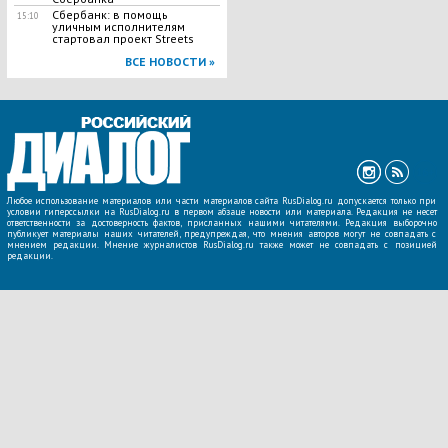
Сбербанк: в помощь
15:10
уличным исполнителям
стартовал проект Streets
ВСЕ НОВОСТИ »
Любое использование материалов или части материалов сайта RusDialog.ru допускается только при
условии гиперссылки на RusDialog.ru в первом абзаце новости или материала. Редакция не несет
ответственности за достоверность фактов, присланных нашими читателями. Редакция выборочно
публикует материалы наших читателей, предупреждая, что мнения авторов могут не совпадать с
мнением редакции. Мнение журналистов RusDialog.ru также может не совпадать с позицией
редакции.