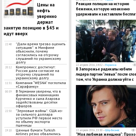
Реакция полиции на историю
Цены на
беженки, которую незаконно
нефть
удерживали и заставляли беспла
уверенно
работать: "Спасибо, что осталас
держат
жива"
занятую позицию в $45 и
идут вверх
"Дали время трезво оценить
22:48
ситуацию": в Минфине
объяснили, почему
согласились на отсрочку
слушаний по украинскому
долгу
22 апреля 2016, 14:02 —
Украина
Компромисс достигнут:
20:12
В Запорожье радикалы избили
Россия дала согласие на
лидера партии "левых" после сло
отсрочку слушаний по
украинскому долгу
том, что Украина должна уйти с
Компания “WESNA” поглотила
11:51
Донбасса
«Сарафанку»
В Германии уверены, что в
00:59
финансовых махинациях
Курченко и сына Азарова
задействованы десятки
офшоров
"Зерновые войны": США из-
22:50
за сильного доллара
уступили РФ первое место
по объему экспорта
пшеницы
Ценные бумаги Turkish
22 апреля 2016, 13:30 —
Шоу-бизнес
19:10
Airlines резко обвалились
"Моя любимая женщина": Прохо