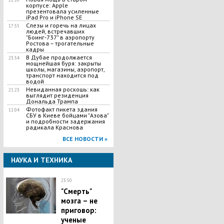
корпусе: Apple
презентовала усиленные
iPad Pro и iPhone SE
Слезы и горечь на лицах
17:55
людей, встречавших
"Боинг-737" в аэропорту
Ростова – трогательные
кадры
В Дубае продолжается
23:54
мощнейшая буря: закрыты
школы, магазины, аэропорт,
транспорт находится под
водой
Невиданная роскошь: как
21:23
выглядит резиденция
Дональда Трампа
Фотофакт пикета здания
11:04
СБУ в Киеве бойцами "Азова"
и подробности задержания
радикала Краснова
ВСЕ НОВОСТИ »
НАУКА И ТЕХНИКА
23:50
"Смерть"
мозга – не
приговор:
ученые