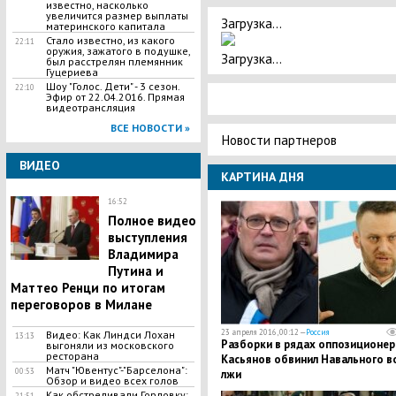
известно, насколько
увеличится размер выплаты
Загрузка...
материнского капитала
Стало известно, из какого
22:11
оружия, зажатого в подушке,
Загрузка...
был расстрелян племянник
Гуцериева
Шоу "Голос. Дети" - 3 сезон.
22:10
Эфир от 22.04.2016. Прямая
видеотрансляция
ВСЕ НОВОСТИ »
Новости партнеров
ВИДЕО
КАРТИНА ДНЯ
16:52
Полное видео
выступления
Владимира
Путина и
Маттео Ренци по итогам
переговоров в Милане
23 апреля 2016, 00:12 —
Россия
Видео: Как Линдси Лохан
13:13
Разборки в рядах оппозиционер
выгоняли из московского
ресторана
Касьянов обвинил Навального в
Матч "Ювентус"-"Барселона":
00:53
лжи
Обзор и видео всех голов
Как обстреливали Горловку:
21:51