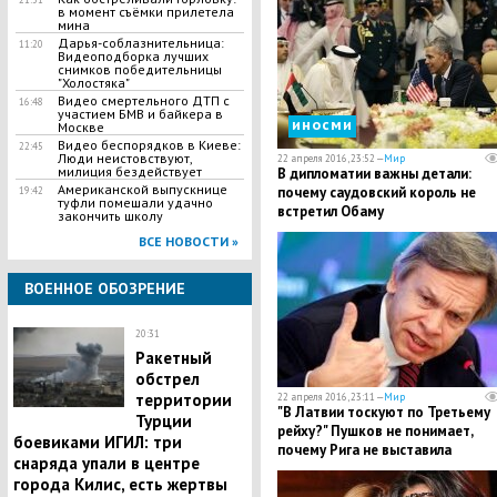
в момент съёмки прилетела
мина
Дарья-соблазнительница:
11:20
Видеоподборка лучших
снимков победительницы
"Холостяка"
Видео смертельного ДТП с
16:48
участием БМВ и байкера в
иносми
Москве
Видео беспорядков в Киеве:
22:45
Люди неистовствуют,
22 апреля 2016, 23:52 —
Мир
милиция бездействует
В дипломатии важны детали:
Американской выпускнице
почему саудовский король не
19:42
туфли помешали удачно
встретил Обаму
закончить школу
ВСЕ НОВОСТИ »
ВОЕННОЕ ОБОЗРЕНИЕ
20:31
Ракетный
обстрел
территории
22 апреля 2016, 23:11 —
Мир
"В Латвии тоскуют по Третьему
Турции
рейху?" Пушков не понимает,
боевиками ИГИЛ: три
почему Рига не выставила
снаряда упали в центре
претензии к Германии за оккупа
города Килис, есть жертвы