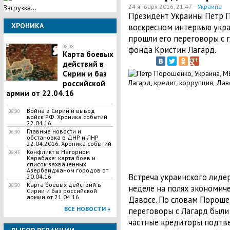
24 января 2016, 21:47 —
Украина
Загрузка...
Президент Украины Петр 
ХРОНИКА
воскресном интервью укра
прошли его переговоры с
08:08
фонда Кристин Лагард.
Карта боевых
действий в
Сирии и баз
российской
армии от 22.04.16
Война в Сирии и вывод
08:00
войск РФ. Хроника событий
22.04.16
Главные новости и
06:30
обстановка в ДНР и ЛНР
22.04.2016. Хроника событий
Конфликт в Нагорном
08:45
Карабахе: карта боев и
список захваченных
Азербайджаном городов от
Встреча украинского лидер
20.04.16
Карта боевых действий в
08:30
неделе на полях экономич
Сирии и баз российской
армии от 21.04.16
Давосе. По словам Порошен
ВСЕ НОВОСТИ »
переговоры с Лагард были
частные кредиторы подтв