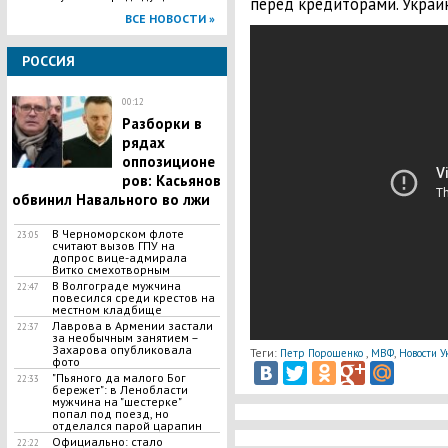
перед кредиторами. Украин
ВСЕ НОВОСТИ »
РОССИЯ
00:12
Разборки в
рядах
оппозиционе
ров: Касьянов
обвинил Навального во лжи
В Черноморском флоте
23:05
считают вызов ГПУ на
допрос вице-адмирала
Витко смехотворным
В Волгограде мужчина
22:47
повесился среди крестов на
местном кладбище
Лаврова в Армении застали
22:37
за необычным занятием –
Захарова опубликовала
Теги:
,
,
Петр Порошенко
МВФ
Новости 
фото
"Пьяного да малого Бог
22:33
бережет": в Ленобласти
мужчина на "шестерке"
попал под поезд, но
отделался парой царапин
Официально: стало
22:22