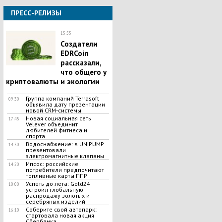
ПРЕСС-РЕЛИЗЫ
15:55
Создатели
EDRCoin
рассказали,
что общего у
криптовалюты и экологии
Группа компаний Terrasoft
09:30
объявила дату презентации
новой CRM-системы
Новая социальная сеть
17:45
Velever объединит
любителей фитнеса и
спорта
Водоснабжение: в UNIPUMP
14:50
презентовали
электромагнитные клапаны
Ипсос: российские
14:20
потребители предпочитают
топливные карты ППР
Успеть до лета: Gold24
10:00
устроил глобальную
распродажу золотых и
серебряных изделий
Соберите свой автопарк:
16:10
стартовала новая акция
Сбербанка