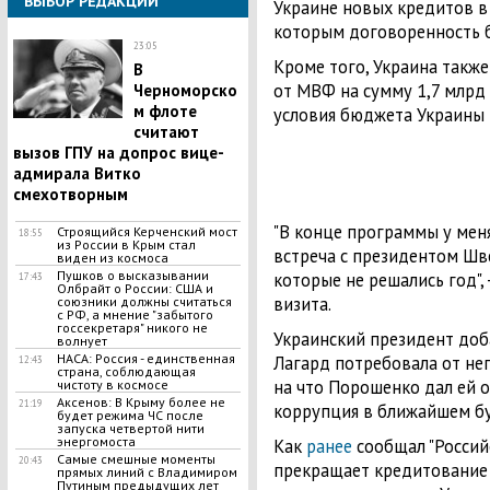
ВЫБОР РЕДАКЦИИ
Украине новых кредитов в
которым договоренность б
23:05
Кроме того, Украина такж
В
от МВФ на сумму 1,7 млрд
Черноморско
м флоте
условия бюджета Украины 
считают
вызов ГПУ на допрос вице-
адмирала Витко
смехотворным
"В конце программы у меня
Строящийся Керченский мост
18:55
из России в Крым стал
встреча с президентом Шв
виден из космоса
Пушков о высказывании
которые не решались год",
17:43
Олбрайт о России: США и
визита.
союзники должны считаться
с РФ, а мнение "забытого
госсекретаря" никого не
Украинский президент доба
волнует
НАСА: Россия - единственная
Лагард потребовала от нег
12:43
страна, соблюдающая
на что Порошенко дал ей о
чистоту в космосе
Аксенов: В Крыму более не
21:19
коррупция в ближайшем б
будет режима ЧС после
запуска четвертой нити
энергомоста
Как
ранее
сообщал "Россий
Самые смешные моменты
20:43
прекращает кредитование
прямых линий с Владимиром
Путиным предыдущих лет