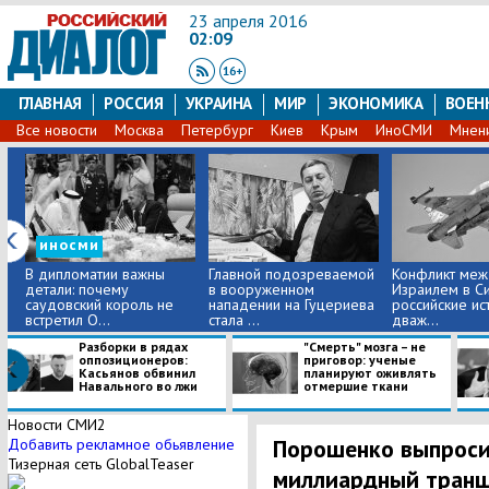
23 апреля 2016
02:09
ГЛАВНАЯ
РОССИЯ
УКРАИНА
МИР
ЭКОНОМИКА
ВОЕН
Все новости
Москва
Петербург
Киев
Крым
ИноСМИ
Мнен
иносми
В дипломатии важны
Главной подозреваемой
Конфликт меж
детали: почему
в вооруженном
Израилем в Си
саудовский король не
нападении на Гуцериева
российские ис
встретил О...
стала ...
дваж...
Разборки в рядах
"Смерть" мозга – не
оппозиционеров:
приговор: ученые
Касьянов обвинил
планируют оживлять
Навального во лжи
отмершие ткани
Новости СМИ2
Порошенко выпроси
Добавить рекламное обьявление
Тизерная сеть GlobalTeaser
миллиардный тран