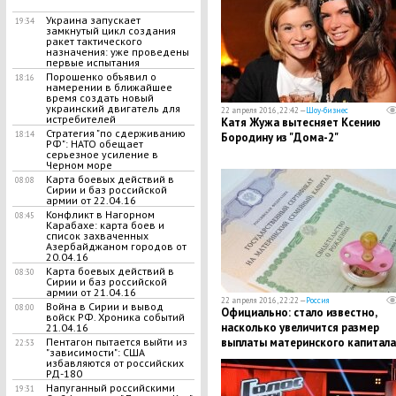
Украина запускает
19:34
замкнутый цикл создания
ракет тактического
назначения: уже проведены
первые испытания
Порошенко объявил о
18:16
намерении в ближайшее
время создать новый
украинский двигатель для
22 апреля 2016, 22:42 —
Шоу-бизнес
истребителей
Катя Жужа вытесняет Ксению
Стратегия "по сдерживанию
18:14
Бородину из "Дома-2"
РФ": НАТО обещает
серьезное усиление в
Черном море
Карта боевых действий в
08:08
Сирии и баз российской
армии от 22.04.16
Конфликт в Нагорном
08:45
Карабахе: карта боев и
список захваченных
Азербайджаном городов от
20.04.16
Карта боевых действий в
08:30
Сирии и баз российской
армии от 21.04.16
22 апреля 2016, 22:22 —
Россия
Война в Сирии и вывод
08:00
Официально: стало известно,
войск РФ. Хроника событий
насколько увеличится размер
21.04.16
выплаты материнского капитала
Пентагон пытается выйти из
22:53
"зависимости": США
избавляются от российских
РД-180
Напуганный российскими
19:31