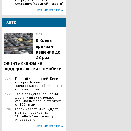
состояние "средней тяжести"
ВСЕ НОВОСТИ »
АВТО
21:08
В Киеве
приняли
решение до
28 раз
снизить акцизы на
поддержанные автомобили
Первый украинский: Киев
23:29
покорил Монако
электрокаром собственного
производства
Tesla представила новый
15:58
доступный электрокар:
стоимость Model 3 стартует
от $35 тысяч
Стали известны кандидаты
22:07
на пост президента
"АвтоВАЗа" на смену Бу
Андерссону
ВСЕ НОВОСТИ »