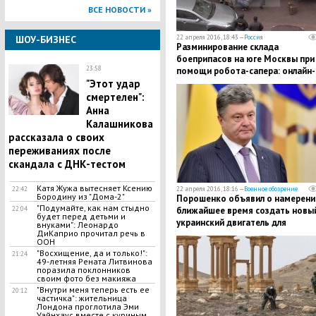
ВСЕ НОВОСТИ »
22 апреля 2016, 18:43 —
Россия
ШОУ-БИЗНЕС
Разминирование склада
боеприпасов на юге Москвы при
23:58
помощи робота-сапера: онлайн-
трансляция
"Этот удар
смертелен":
Анна
Калашникова
рассказала о своих
переживаниях после
скандала с ДНК-тестом
Катя Жужа вытесняет Ксению
22 апреля 2016, 18:16 —
Военное обозрение
22:42
Бородину из "Дома-2"
Порошенко объявил о намерени
"Подумайте, как нам стыдно
ближайшее время создать новы
22:04
будет перед детьми и
украинский двигатель для
внуками": Леонардо
ДиКаприо прочитал речь в
истребителей
ООН
"Восхищение, да и только!":
21:24
49-летняя Рената Литвинова
поразила поклонников
своим фото без макияжа
"Внутри меня теперь есть ее
20:12
частичка": жительница
Лондона проглотила Эми
Уайнхаус вместе с куриным