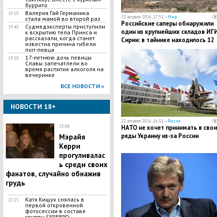
буррито
Валерия Гай Германика
19:59
22 апреля 2016, 17:52 —
Мир
стала мамой во второй раз
Российские саперы обнаружили
Судмедэксперты приступили
19:45
один из крупнейших складов ИГ
к вскрытию тела Принса и
рассказали, когда станет
Сирии: в тайнике находилось 12
известна причина гибели
тысяч единиц взрывчатки
поп-певца
17-летнюю дочь певицы
19:18
Славы запечатлели во
время распития алкоголя на
вечеринке
ВСЕ НОВОСТИ »
НОВОСТИ 18+
22 апреля 2016, 16:51 —
Россия
НАТО не хочет принимать в свои
23:08
ряды Украину из-за России
Мэрайя
Керри
прогуливалас
ь среди своих
фанатов, случайно обнажив
грудь
Катя Кищук снялась в
22:25
первой откровенной
фотосессии в составе
группы SEREBRO