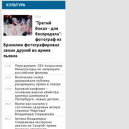
КУЛЬТУРА
22:15
"Третий
бокал - для
беспредела":
фотограф из
Бразилии фотографировал
своих друзей во время
пьянок
Передумали: СБУ попросила
17:56
Минкультуры не запрещать
российские фильмы
Волочкова снова
12:22
шокировала публику,
раздевшись прямо в театре
Бытовой конфликт –
11:54
основная версия убийства
критика Циликина в
Петербурге: новые детали
Врачи рассказали о
14:25
состоянии здоровья актера
сериала "Маргоша"
Владимира Стержакова
Актера Владимира
00:27
Стержакова экстренно
увезли на "скорой" прямо
посреди спектакля: