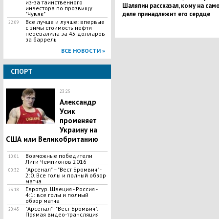
из-за таинственного
Шаляпин рассказал, кому на сам
инвестора по прозвищу
деле принадлежит его сердце
"Чувак"
Все лучше и лучше: впервые
22:09
с зимы стоимость нефти
перевалила за 45 долларов
за баррель
ВСЕ НОВОСТИ »
СПОРТ
23:25
Александр
Усик
променяет
Украину на
США или Великобританию
Возможные победители
10:01
Лиги Чемпионов 2016
"​Арсенал" – "Вест Бромвич" -
00:32
2:0. Все голы и полный обзор
матча
Евротур. Швеция - Россия -
23:18
4:1: все голы и полный
обзор матча
"Арсенал" - "Вест Бромвич".
20:45
Прямая видео-трансляция