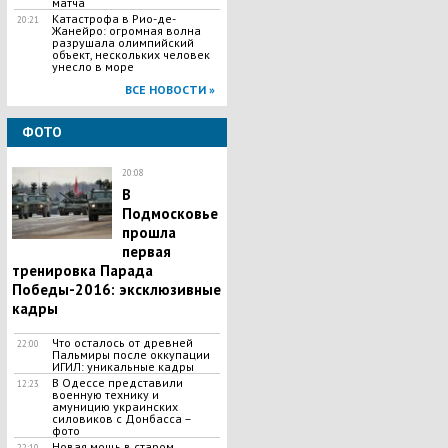
матча
Катастрофа в Рио-де-
20:21
Жанейро: огромная волна
разрушала олимпийский
объект, нескольких человек
унесло в море
ВСЕ НОВОСТИ »
ФОТО
20:08
В
Подмосковье
прошла
первая
тренировка Парада
Победы-2016: эксклюзивные
кадры
Что осталось от древней
22:00
Пальмиры после оккупации
ИГИЛ: уникальные кадры
В Одессе представили
12:23
военную технику и
амуницию украинских
силовиков с Донбасса –
фото
Новая мощь в старом
22:10