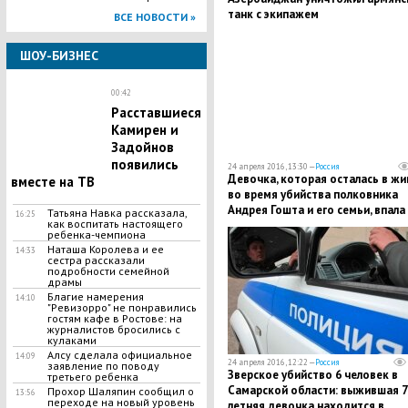
танк с экипажем
ВСЕ НОВОСТИ »
ШОУ-БИЗНЕС
00:42
Расставшиеся
Камирен и
Задойнов
появились
24 апреля 2016, 13:30 —
Россия
Девочка, которая осталась в ж
вместе на ТВ
во время убийства полковника
Андрея Гошта и его семьи, впала
Татьяна Навка рассказала,
16:25
как воспитать настоящего
кому
ребенка-чемпиона
Наташа Королева и ее
14:33
сестра рассказали
подробности семейной
драмы
Благие намерения
14:10
"Ревизорро" не понравились
гостям кафе в Ростове: на
журналистов бросились с
кулаками
Алсу сделала официальное
14:09
24 апреля 2016, 12:22 —
Россия
заявление по поводу
Зверское убийство 6 человек в
третьего ребенка
Самарской области: выжившая 7
Прохор Шаляпин сообщил о
13:56
переходе на новый уровень
летняя девочка находится в