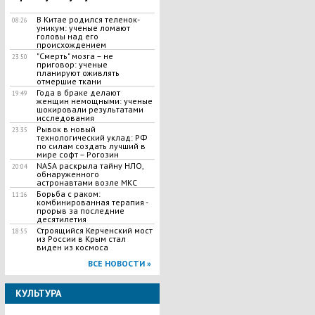
В Китае родился теленок-
08:26
уникум: ученые ломают
головы над его
происхождением
"Смерть" мозга – не
23:50
приговор: ученые
планируют оживлять
отмершие ткани
Года в браке делают
19:49
женщин немощными: ученые
шокировали результатами
исследования
Рывок в новый
23:35
технологический уклад: РФ
по силам создать лучший в
мире софт – Рогозин
NASA раскрыла тайну НЛО,
20:04
обнаруженного
астронавтами возле МКС
Борьба с раком:
11:16
комбинированная терапия -
прорыв за последние
десятилетия
Строящийся Керченский мост
18:55
из России в Крым стал
виден из космоса
ВСЕ НОВОСТИ »
КУЛЬТУРА