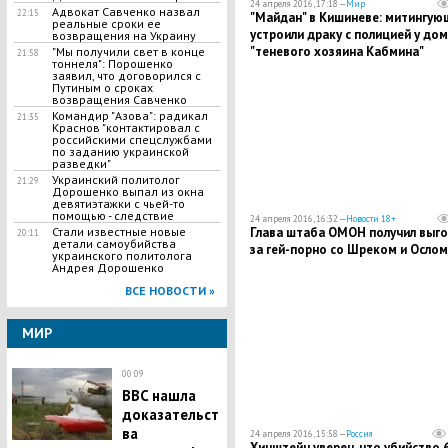
24 апреля 2016, 17:18 —
Мир
Адвокат Савченко назвал
22:15
"Майдан" в Кишиневе: митингую
реальные сроки ее
устроили драку с полицией у до
возвращения на Украину
"теневого хозяина Кабмина"
"Мы получили свет в конце
21:58
тоннеля": Порошенко
Плахотнюка
заявил, что договорился с
Путиным о сроках
возвращения Савченко
Командир "Азова": радикал
21:35
Краснов "контактировал с
российскими спецслужбами
по заданию украинской
разведки"
Украинский политолог
21:29
Дорошенко выпал из окна
девятиэтажки с чьей-то
помощью - следствие
24 апреля 2016, 16:32 —
Новости 18+
Глава штаба ОМОН получил выг
Стали известные новые
20:11
детали самоубийства
за гей-порно со Шреком и Ослом
украинского политолога
Андрея Дорошенко
ВСЕ НОВОСТИ »
МИР
00:09
BBC нашла
доказательст
ва
24 апреля 2016, 15:58 —
Россия
Хинштейн уверен, что убийство 