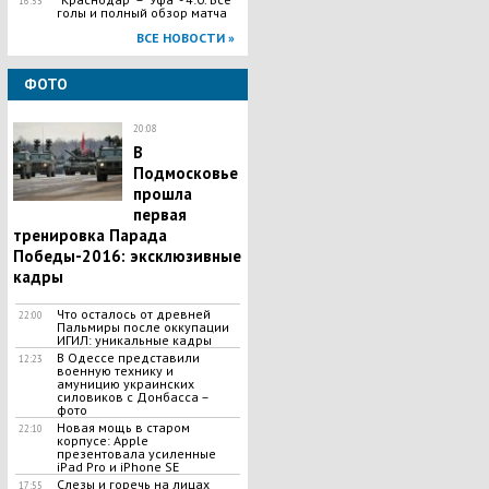
16:53
голы и полный обзор матча
ВСЕ НОВОСТИ »
ФОТО
20:08
В
Подмосковье
прошла
первая
тренировка Парада
Победы-2016: эксклюзивные
кадры
Что осталось от древней
22:00
Пальмиры после оккупации
ИГИЛ: уникальные кадры
В Одессе представили
12:23
военную технику и
амуницию украинских
силовиков с Донбасса –
фото
Новая мощь в старом
22:10
корпусе: Apple
презентовала усиленные
iPad Pro и iPhone SE
Слезы и горечь на лицах
17:55