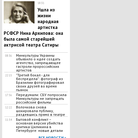
18:31
Ушла из
жизни
народная
артистка
РСФСР Нина Архипова: она
была самой старейшей
актрисой театра Сатиры
Минкультуры Украины
08:36
объявило о идее создать
агентство, запрещающее
гастроли пророссийских
артистов
"Третий бокал - для
22:15
беспредела": фотограф из
Бразилии фотографировал
своих друзей во время
пьянок
Передумали: СБУ попросила
17:56
Минкультуры не запрещать
российские фильмы
Волочкова снова
12:22
шокировала публику,
раздевшись прямо в театре
Бытовой конфликт –
11:54
основная версия убийства
критика Циликина в
Петербурге: новые детали
ВСЕ НОВОСТИ »