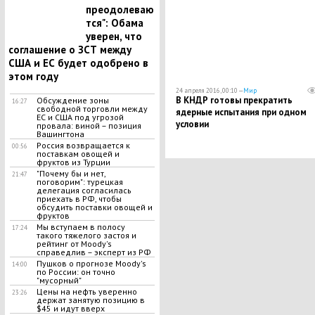
преодолеваю
тся": Обама
уверен, что
соглашение о ЗСТ между
США и ЕС будет одобрено в
этом году
24 апреля 2016, 00:10 —
Мир
В КНДР готовы прекратить
Обсуждение зоны
16:27
свободной торговли между
ядерные испытания при одном
ЕС и США под угрозой
условии
провала: виной – позиция
Вашингтона
Россия возвращается к
00:56
поставкам овощей и
фруктов из Турции
"Почему бы и нет,
21:47
поговорим": турецкая
делегация согласилась
приехать в РФ, чтобы
обсудить поставки овощей и
фруктов
Мы вступаем в полосу
17:24
такого тяжелого застоя и
рейтинг от Moody's
справедлив – эксперт из РФ
Пушков о прогнозе Moody's
14:00
по России: он точно
"мусорный"
Цены на нефть уверенно
23:26
держат занятую позицию в
$45 и идут вверх