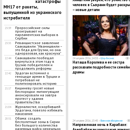
катастрофы
человек в Сызрани будет раскр
МН17 от ракеты,
– новые детали
выпущенной из украинского
истребителя
Пророссийские силы
23:39
проигрывают на
парламентских выборах в
Сербии
Реваншистское заявление
23:35
Саакашвили: "Иванишвили –
это беда для Грузии, но она
одноразовая, как краснуха"
Саакашвили пообещал
24 апреля 2016, 14:33 —
Шоу-бизнес
22:44
вернуться в этом году в
Наташа Королева и ее сестра
Грузию победителем и
рассказали подробности семейн
продолжить реформы
драмы
Эрдоган вспомнил о
22:42
геноциде армян в Турции и
потребовал не
политизировать историю
Кишиневу грозят новые
21:17
беспорядки: митингующие
анонсировали на завтра
протест у здания
правительства
Журналистке, оскорбившей
21:04
Эрдогана, повезло избежать
наказания
Обама: создать
20:51
24 апреля 2016, 13:45 —
Военное обозрение
бесполетные зоны в Сирии
Напряженная ночь в Карабахе:
без большого количества
наземных войск нереально
Азербайджан уничтожил армянс