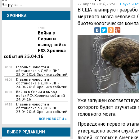
22 апреля 2016, 23:50 —
Наука и те
Загрузка...
В США планируют разработ
ХРОНИКА
мертвого мозга человека. 
биотехнологическая компан
07:00
Война в
Сирии и
вывод войск
РФ. Хроника
событий 25.04.16
Главные новости и
06:30
обстановка в ДНР и ЛНР
25.04.2016. Хроника событий
Главные новости и
08:00
обстановка в ДНР и ЛНР
24.04.2016. Хроника событий
Война в Сирии и вывод
07:00
войск РФ. Хроника событий
Уже запущен соответствую
24.04.16
Главные новости и
07:58
которого будет изучаться 
обстановка в ДНР и ЛНР
23.04.2016. Хроника событий
головного мозга.
ВСЕ НОВОСТИ »
Проведение первого этапа
утверждено всеми службам
ВЫБОР РЕДАКЦИИ
людей, которых в Америке