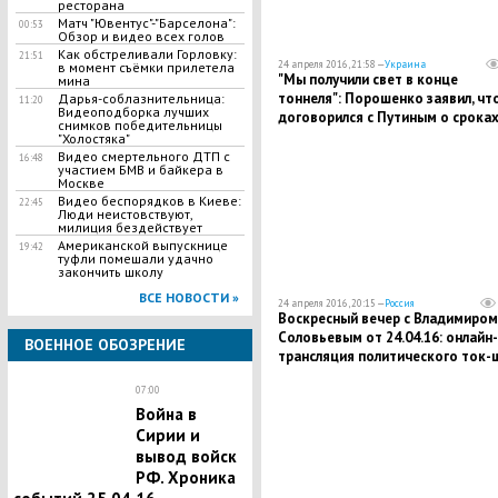
ресторана
Матч "Ювентус"-"Барселона":
00:53
Обзор и видео всех голов
Как обстреливали Горловку:
21:51
24 апреля 2016, 21:58 —
Украина
в момент съёмки прилетела
"Мы получили свет в конце
мина
тоннеля": Порошенко заявил, чт
Дарья-соблазнительница:
11:20
Видеоподборка лучших
договорился с Путиным о срока
снимков победительницы
возвращения Савченко
"Холостяка"
Видео смертельного ДТП с
16:48
участием БМВ и байкера в
Москве
Видео беспорядков в Киеве:
22:45
Люди неистовствуют,
милиция бездействует
Американской выпускнице
19:42
туфли помешали удачно
закончить школу
ВСЕ НОВОСТИ »
24 апреля 2016, 20:15 —
Россия
Воскресный вечер с Владимиром
Соловьевым от 24.04.16: онлайн-
ВОЕННОЕ ОБОЗРЕНИЕ
трансляция политического ток-
07:00
Война в
Сирии и
вывод войск
РФ. Хроника