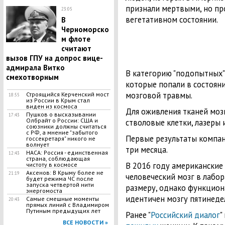
признали мертвыми, но п
23:05
вегетативном состоянии.
В
Черноморско
м флоте
считают
вызов ГПУ на допрос вице-
адмирала Витко
В категорию "подопытных" 
смехотворным
которые попали в состояни
мозговой травмы.
Строящийся Керченский мост
18:55
из России в Крым стал
виден из космоса
Для оживления тканей моз
Пушков о высказывании
17:43
Олбрайт о России: США и
стволовые клетки, лазеры 
союзники должны считаться
с РФ, а мнение "забытого
Первые результаты компан
госсекретаря" никого не
волнует
три месяца.
НАСА: Россия - единственная
12:43
страна, соблюдающая
В 2016 году американские
чистоту в космосе
Аксенов: В Крыму более не
21:19
человеческий мозг в лабо
будет режима ЧС после
запуска четвертой нити
размеру, однако функцион
энергомоста
идентичен мозгу пятинеде
Самые смешные моменты
20:43
прямых линий с Владимиром
Путиным предыдущих лет
Ранее "
Российский диалог
"
ВСЕ НОВОСТИ »