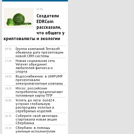
15:55
Создатели
EDRCoin
рассказали,
что общего у
криптовалюты и экологии
Группа компаний Terrasoft
09:30
объявила дату презентации
новой CRM-системы
Новая социальная сеть
17:45
Velever объединит
любителей фитнеса и
спорта
Водоснабжение: в UNIPUMP
14:50
презентовали
электромагнитные клапаны
Ипсос: российские
14:20
потребители предпочитают
топливные карты ППР
Успеть до лета: Gold24
10:00
устроил глобальную
распродажу золотых и
серебряных изделий
Соберите свой автопарк:
16:10
стартовала новая акция
Сбербанка
Сбербанк: в помощь
15:10
уличным исполнителям