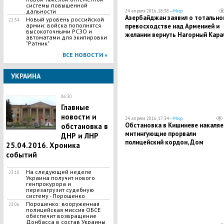
системы повышенной
дальности
24 апреля 2016, 18:38 —
Мир
Азербайджан заявил о тотально
Новый уровень российской
22:34
армии: войска пополнятся
превосходстве над Арменией и
высокоточными РСЗО и
желании вернуть Нагорный Кара
автоматами для экипировки
"Ратник"
ВСЕ НОВОСТИ »
УКРАИНА
06:30
Главные
новости и
24 апреля 2016, 17:34 —
Мир
Обстановка в Кишиневе накаляе
обстановка в
митингующие прорвали
ДНР и ЛНР
полицейский кордон, Дом
25.04.2016. Хроника
правительства в осаде
событий
На следующей неделе
23:10
Украина получит нового
генпрокурора и
перезагрузит судебную
систему - Порошенко
Порошенко: вооруженная
23:06
полицейская миссия ОБСЕ
обеспечит возвращение
Донбасса в состав Украины