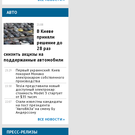
АВТО
21:08
В Киеве
приняли
решение до
28 раз
снизить акцизы на
поддержанные автомобили
Первый украинский: Киев
23:29
покорил Монако
электрокаром собственного
производства
Tesla представила новый
15:58
доступный электрокар:
стоимость Model 3 стартует
от $35 тысяч
Стали известны кандидаты
22:07
на пост президента
"АвтоВАЗа" на смену Бу
Андерссону
ВСЕ НОВОСТИ »
ПРЕСС-РЕЛИЗЫ