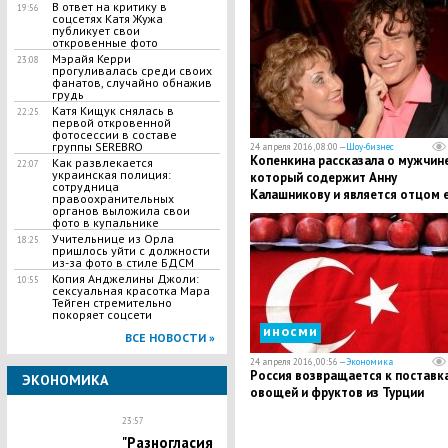
В ответ на критику в
19:56
соцсетях Катя Жужа
публикует свои
откровенные фото
Мэрайя Керри
23:08
прогуливалась среди своих
фанатов, случайно обнажив
грудь
Катя Кищук снялась в
22:25
первой откровенной
фотосессии в составе
группы SEREBRO
24 апреля 2016, 08:00 —
Шоу-бизнес
Копенкина рассказала о мужчине
Как развлекается
22:07
украинская полиция:
который содержит Анну
сотрудница
Калашникову и является отцом 
правоохранительных
сына
органов выложила свои
фото в купальнике
Учительнице из Орла
18:25
пришлось уйти с должности
из-за фото в стиле БДСМ
Копия Анджелины Джоли:
10:55
сексуальная красотка Мара
Тейген стремительно
покоряет соцсети
иносми
ВСЕ НОВОСТИ »
24 апреля 2016, 00:56 —
Экономика
Россия возвращается к поставк
ЭКОНОМИКА
овощей и фруктов из Турции
23:57
"Разногласия