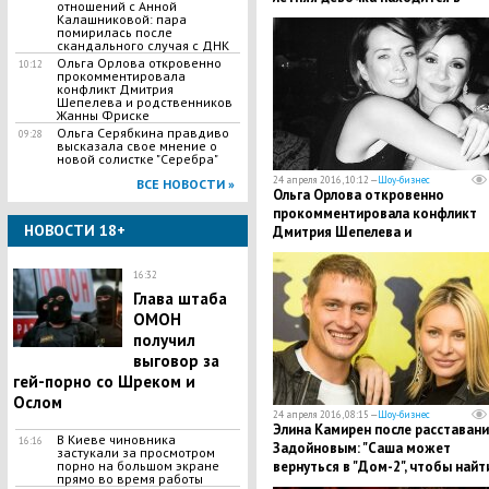
отношений с Анной
критическом состоянии
Калашниковой: пара
помирилась после
скандального случая с ДНК
Ольга Орлова откровенно
10:12
прокомментировала
конфликт Дмитрия
Шепелева и родственников
Жанны Фриске
Ольга Серябкина правдиво
09:28
высказала свое мнение о
новой солистке "Серебра"
24 апреля 2016, 10:12 —
Шоу-бизнес
ВСЕ НОВОСТИ »
Ольга Орлова откровенно
прокомментировала конфликт
НОВОСТИ 18+
Дмитрия Шепелева и
родственников Жанны Фриске
16:32
Глава штаба
ОМОН
получил
выговор за
гей-порно со Шреком и
Ослом
24 апреля 2016, 08:15 —
Шоу-бизнес
Элина Камирен после расставани
В Киеве чиновника
16:16
Задойновым: "Саша может
застукали за просмотром
вернуться в "Дом-2", чтобы найт
порно на большом экране
прямо во время работы
свою любовь"