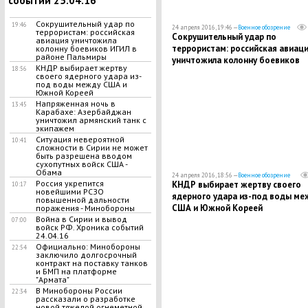
событий 25.04.16
Сокрушительный удар по
19:46
24 апреля 2016, 19:46 —
Военное обозрение
террористам: российская
Сокрушительный удар по
авиация уничтожила
террористам: российская авиац
колонну боевиков ИГИЛ в
районе Пальмиры
уничтожила колонну боевиков
КНДР выбирает жертву
18:56
ИГИЛ в районе Пальмиры
своего ядерного удара из-
под воды между США и
Южной Кореей
Напряженная ночь в
13:45
Карабахе: Азербайджан
уничтожил армянский танк с
экипажем
Ситуация невероятной
10:41
сложности в Сирии не может
быть разрешена вводом
сухопутных войск США -
Обама
24 апреля 2016, 18:56 —
Военное обозрение
Россия укрепится
КНДР выбирает жертву своего
10:17
новейшими РСЗО
ядерного удара из-под воды ме
повышенной дальности
США и Южной Кореей
поражения - Минобороны
Война в Сирии и вывод
07:00
войск РФ. Хроника событий
24.04.16
Официально: Минобороны
22:54
заключило долгосрочный
контракт на поставку танков
и БМП на платформе
"Армата"
В Минобороны России
22:34
рассказали о разработке
новой тяжелой огнеметной