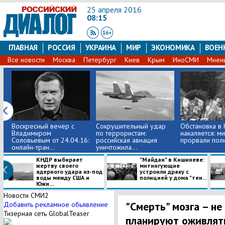
25 апреля 2016
08:15
ГЛАВНАЯ
РОССИЯ
УКРАИНА
МИР
ЭКОНОМИКА
ВОЕН
Все новости
Москва
Петербург
Киев
Крым
ИноСМИ
Мнен
Воскресный вечер с
Сокрушительный удар
Обстановка в
Владимиром
по террористам:
накаляется: м
Соловьевым от 24.04.16:
российская авиация
прорвали поли
онлайн-тран...
уничтожила...
КНДР выбирает
"Майдан" в Кишиневе:
жертву своего
митингующие
ядерного удара из-под
устроили драку с
воды между США и
полицией у дома "тен...
Южн...
Новости СМИ2
"Смерть" мозга – не
Добавить рекламное обьявление
Тизерная сеть GlobalTeaser
планируют оживлят