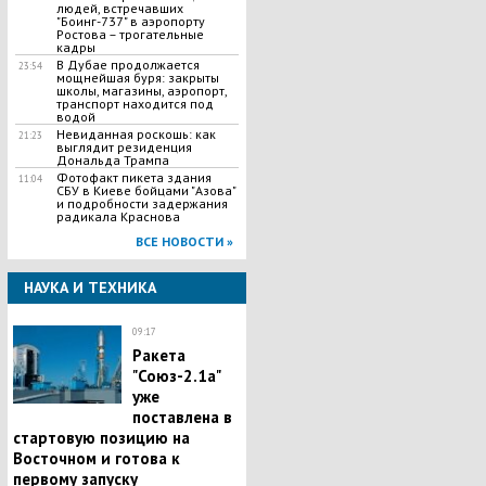
людей, встречавших
"Боинг-737" в аэропорту
Ростова – трогательные
кадры
В Дубае продолжается
23:54
мощнейшая буря: закрыты
школы, магазины, аэропорт,
транспорт находится под
водой
Невиданная роскошь: как
21:23
выглядит резиденция
Дональда Трампа
Фотофакт пикета здания
11:04
СБУ в Киеве бойцами "Азова"
и подробности задержания
радикала Краснова
ВСЕ НОВОСТИ »
НАУКА И ТЕХНИКА
09:17
Ракета
"Союз-2.1а"
уже
поставлена в
стартовую позицию на
Восточном и готова к
первому запуску