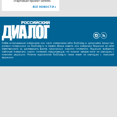
стартовал проект Streets
ВСЕ НОВОСТИ »
Любое использование материалов или части материалов сайта RusDialog.ru допускается только при
условии гиперссылки на RusDialog.ru в первом абзаце новости или материала. Редакция не несет
ответственности за достоверность фактов, присланных нашими читателями. Редакция выборочно
публикует материалы наших читателей, предупреждая, что мнения авторов могут не совпадать с
мнением редакции. Мнение журналистов RusDialog.ru также может не совпадать с позицией
редакции.