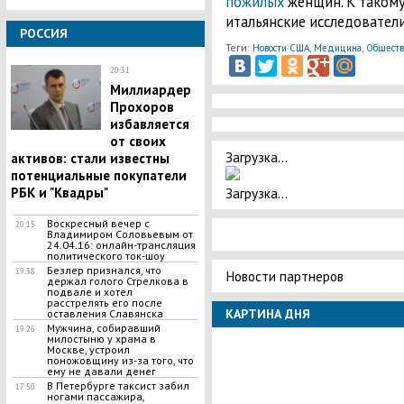
пожилых
женщин. К таком
итальянские исследователи
РОССИЯ
Теги:
,
,
Новости США
Медицина
Обществ
20:31
Миллиардер
Прохоров
избавляется
от своих
Загрузка...
активов: стали известны
потенциальные покупатели
Загрузка...
РБК и "Квадры"
Воскресный вечер с
20:15
Владимиром Соловьевым от
24.04.16: онлайн-трансляция
политического ток-шоу
Безлер признался, что
19:38
Новости партнеров
держал голого Стрелкова в
подвале и хотел
расстрелять его после
КАРТИНА ДНЯ
оставления Славянска
Мужчина, собиравший
19:26
милостыню у храма в
Москве, устроил
поножовщину из-за того, что
ему не давали денег
В Петербурге таксист забил
17:50
ногами пассажира,