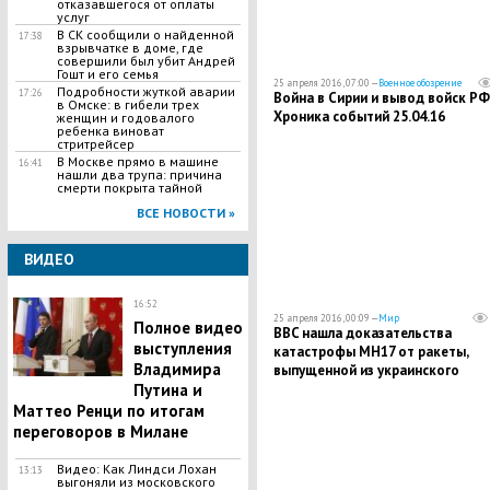
отказавшегося от оплаты
услуг
В СК сообщили о найденной
17:38
взрывчатке в доме, где
совершили был убит Андрей
Гошт и его семья
25 апреля 2016, 07:00 —
Военное обозрение
Подробности жуткой аварии
17:26
Война в Сирии и вывод войск РФ
в Омске: в гибели трех
Хроника событий 25.04.16
женщин и годовалого
ребенка виноват
стритрейсер
В Москве прямо в машине
16:41
нашли два трупа: причина
смерти покрыта тайной
ВСЕ НОВОСТИ »
ВИДЕО
16:52
25 апреля 2016, 00:09 —
Мир
Полное видео
BBC нашла доказательства
выступления
катастрофы МН17 от ракеты,
Владимира
выпущенной из украинского
истребителя
Путина и
Маттео Ренци по итогам
переговоров в Милане
Видео: Как Линдси Лохан
13:13
выгоняли из московского