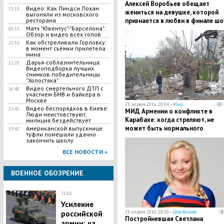
Алексей Воробьев обещает
Видео: Как Линдси Лохан
13:13
жениться на девушке, которой
выгоняли из московского
ресторана
признается в любви в финале шо
Матч "Ювентус"-"Барселона":
"Холостяк"
00:53
Обзор и видео всех голов
Как обстреливали Горловку:
21:51
в момент съёмки прилетела
мина
Дарья-соблазнительница:
11:20
Видеоподборка лучших
снимков победительницы
"Холостяка"
Видео смертельного ДТП с
16:48
участием БМВ и байкера в
Москве
23 апреля 2016, 20:04 —
Мир
Видео беспорядков в Киеве:
22:45
МИД Армении о конфликте в
Люди неистовствуют,
Карабахе: когда стреляют, не
милиция бездействует
может быть нормального
Американской выпускнице
19:42
туфли помешали удачно
переговорного процесса
закончить школу
ВСЕ НОВОСТИ »
ВОЕННОЕ ОБОЗРЕНИЕ
21:01
Усиление
российской
23 апреля 2016, 18:50 —
Шоу-бизнес
Постройневшая Светлана
армии: на