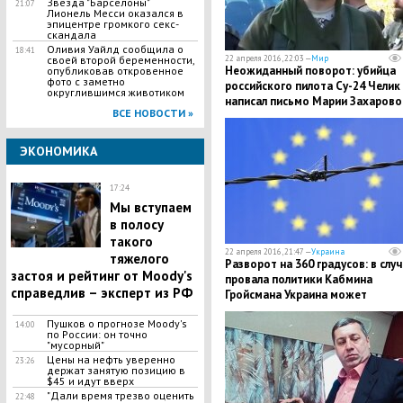
Звезда "Барселоны"
21:07
Лионель Месси оказался в
эпицентре громкого секс-
скандала
Оливия Уайлд сообщила о
18:41
своей второй беременности,
22 апреля 2016, 22:03 —
Мир
Неожиданный поворот: убийца
опубликовав откровенное
фото с заметно
российского пилота Су-24 Челик
округлившимся животиком
написал письмо Марии Захаровой
ВСЕ НОВОСТИ »
котором призвал к диалогу
ЭКОНОМИКА
17:24
Мы вступаем
в полосу
такого
22 апреля 2016, 21:47 —
Украина
тяжелого
Разворот на 360 градусов: в слу
застоя и рейтинг от Moody's
провала политики Кабмина
справедлив – эксперт из РФ
Гройсмана Украина может
вернуться в лагерь "сателлитов" 
Пушков о прогнозе Moody's
Stratfor
14:00
по России: он точно
"мусорный"
Цены на нефть уверенно
23:26
держат занятую позицию в
$45 и идут вверх
"Дали время трезво оценить
22:48