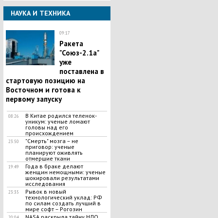
НАУКА И ТЕХНИКА
09:17
Ракета
"Союз-2.1а"
уже
поставлена в
стартовую позицию на
Восточном и готова к
первому запуску
В Китае родился теленок-
08:26
уникум: ученые ломают
головы над его
происхождением
"Смерть" мозга – не
23:50
приговор: ученые
планируют оживлять
отмершие ткани
Года в браке делают
19:49
женщин немощными: ученые
шокировали результатами
исследования
Рывок в новый
23:35
технологический уклад: РФ
по силам создать лучший в
мире софт – Рогозин
NASA раскрыла тайну НЛО,
20:04