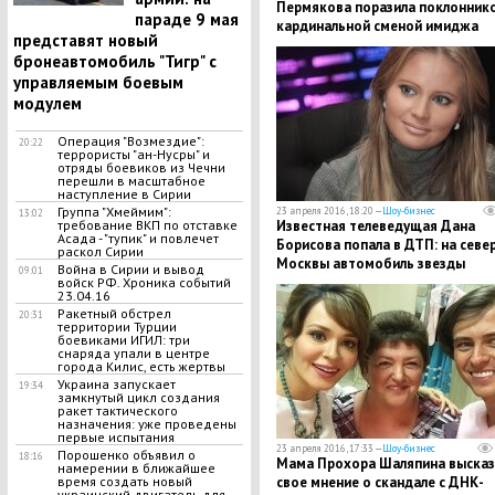
Пермякова поразила поклонник
параде 9 мая
кардинальной сменой имиджа
представят новый
бронеавтомобиль "Тигр" с
управляемым боевым
модулем
Операция "Возмездие":
20:22
террористы "ан-Нусры" и
отряды боевиков из Чечни
перешли в масштабное
наступление в Сирии
Группа "Хмеймим":
23 апреля 2016, 18:20 —
Шоу-бизнес
13:02
требование ВКП по отставке
Известная телеведущая Дана
Асада - "тупик" и повлечет
Борисова попала в ДТП: на севе
раскол Сирии
Москвы автомобиль звезды
Война в Сирии и вывод
09:01
подрезал БМВ
войск РФ. Хроника событий
23.04.16
Ракетный обстрел
20:31
территории Турции
боевиками ИГИЛ: три
снаряда упали в центре
города Килис, есть жертвы
Украина запускает
19:34
замкнутый цикл создания
ракет тактического
назначения: уже проведены
первые испытания
23 апреля 2016, 17:33 —
Шоу-бизнес
Порошенко объявил о
18:16
Мама Прохора Шаляпина высказ
намерении в ближайшее
время создать новый
свое мнение о скандале с ДНК-
украинский двигатель для