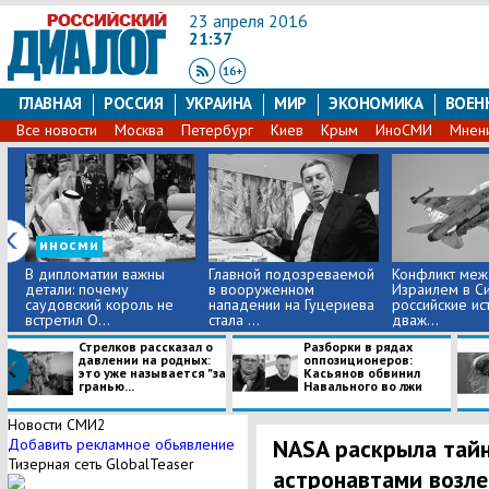
23 апреля 2016
21:37
ГЛАВНАЯ
РОССИЯ
УКРАИНА
МИР
ЭКОНОМИКА
ВОЕН
Все новости
Москва
Петербург
Киев
Крым
ИноСМИ
Мнен
иносми
В дипломатии важны
Главной подозреваемой
Конфликт меж
детали: почему
в вооруженном
Израилем в Си
саудовский король не
нападении на Гуцериева
российские ис
встретил О...
стала ...
дваж...
Стрелков рассказал о
Разборки в рядах
давлении на родных:
оппозиционеров:
это уже называется "за
Касьянов обвинил
гранью...
Навального во лжи
Новости СМИ2
NASA раскрыла тайн
Добавить рекламное обьявление
Тизерная сеть GlobalTeaser
астронавтами возл