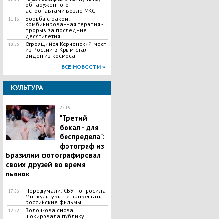
обнаруженного
астронавтами возле МКС
Борьба с раком:
11:16
комбинированная терапия -
прорыв за последние
десятилетия
Строящийся Керченский мост
18:55
из России в Крым стал
виден из космоса
ВСЕ НОВОСТИ »
КУЛЬТУРА
22:15
"Третий
бокал - для
беспредела":
фотограф из
Бразилии фотографировал
своих друзей во время
пьянок
Передумали: СБУ попросила
17:56
Минкультуры не запрещать
российские фильмы
Волочкова снова
12:22
шокировала публику,