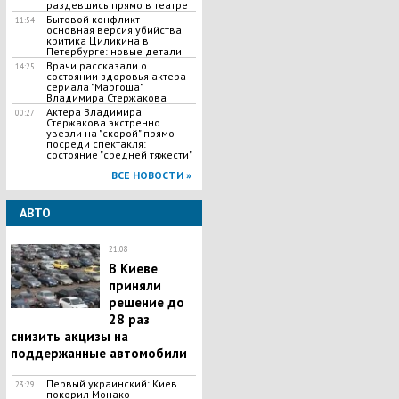
раздевшись прямо в театре
Бытовой конфликт –
11:54
основная версия убийства
критика Циликина в
Петербурге: новые детали
Врачи рассказали о
14:25
состоянии здоровья актера
сериала "Маргоша"
Владимира Стержакова
Актера Владимира
00:27
Стержакова экстренно
увезли на "скорой" прямо
посреди спектакля:
состояние "средней тяжести"
ВСЕ НОВОСТИ »
АВТО
21:08
В Киеве
приняли
решение до
28 раз
снизить акцизы на
поддержанные автомобили
Первый украинский: Киев
23:29
покорил Монако