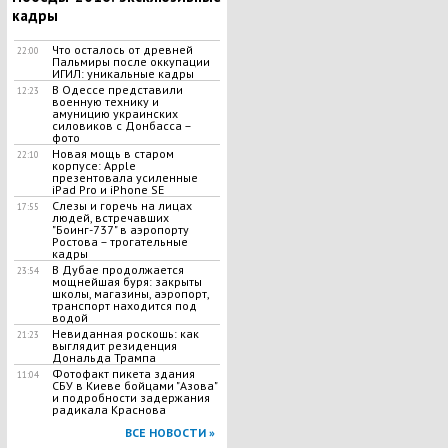
кадры
Что осталось от древней
22:00
Пальмиры после оккупации
ИГИЛ: уникальные кадры
В Одессе представили
12:23
военную технику и
амуницию украинских
силовиков с Донбасса –
фото
Новая мощь в старом
22:10
корпусе: Apple
презентовала усиленные
iPad Pro и iPhone SE
Слезы и горечь на лицах
17:55
людей, встречавших
"Боинг-737" в аэропорту
Ростова – трогательные
кадры
В Дубае продолжается
23:54
мощнейшая буря: закрыты
школы, магазины, аэропорт,
транспорт находится под
водой
Невиданная роскошь: как
21:23
выглядит резиденция
Дональда Трампа
Фотофакт пикета здания
11:04
СБУ в Киеве бойцами "Азова"
и подробности задержания
радикала Краснова
ВСЕ НОВОСТИ »