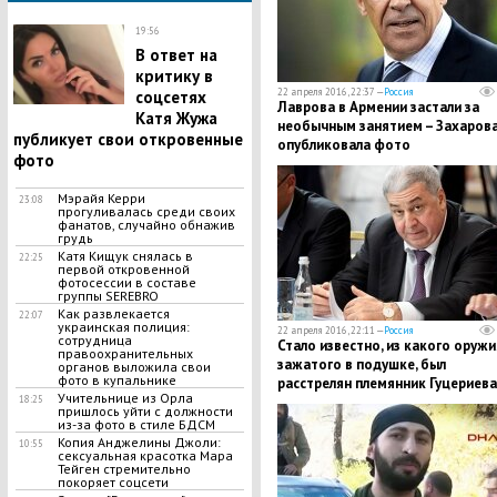
19:56
В ответ на
критику в
22 апреля 2016, 22:37 —
Россия
соцсетях
Лаврова в Армении застали за
Катя Жужа
необычным занятием – Захаров
публикует свои откровенные
опубликовала фото
фото
Мэрайя Керри
23:08
прогуливалась среди своих
фанатов, случайно обнажив
грудь
Катя Кищук снялась в
22:25
первой откровенной
фотосессии в составе
группы SEREBRO
Как развлекается
22:07
украинская полиция:
22 апреля 2016, 22:11 —
Россия
сотрудница
Стало известно, из какого оружи
правоохранительных
зажатого в подушке, был
органов выложила свои
фото в купальнике
расстрелян племянник Гуцериева
Учительнице из Орла
18:25
пришлось уйти с должности
из-за фото в стиле БДСМ
Копия Анджелины Джоли:
10:55
сексуальная красотка Мара
Тейген стремительно
покоряет соцсети