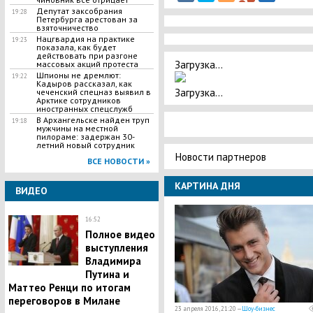
Депутат заксобрания
19:28
Петербурга арестован за
взяточничество
Нацгвардия на практике
19:23
показала, как будет
действовать при разгоне
Загрузка...
массовых акций протеста
Шпионы не дремлют:
19:22
Кадыров рассказал, как
Загрузка...
чеченский спецназ выявил в
Арктике сотрудников
иностранных спецслужб
В Архангельске найден труп
19:18
мужчины на местной
пилораме: задержан 30-
летний новый сотрудник
Новости партнеров
ВСЕ НОВОСТИ »
КАРТИНА ДНЯ
ВИДЕО
16:52
Полное видео
выступления
Владимира
Путина и
Маттео Ренци по итогам
переговоров в Милане
23 апреля 2016, 21:20 —
Шоу-бизнес