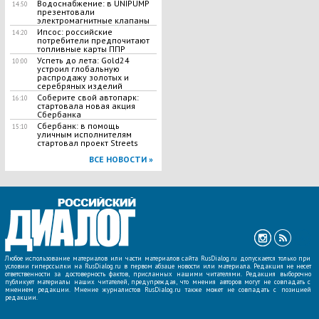
Водоснабжение: в UNIPUMP
14:50
презентовали
электромагнитные клапаны
Ипсос: российские
14:20
потребители предпочитают
топливные карты ППР
Успеть до лета: Gold24
10:00
устроил глобальную
распродажу золотых и
серебряных изделий
Соберите свой автопарк:
16:10
стартовала новая акция
Сбербанка
Сбербанк: в помощь
15:10
уличным исполнителям
стартовал проект Streets
ВСЕ НОВОСТИ »
Любое использование материалов или части материалов сайта RusDialog.ru допускается только при
условии гиперссылки на RusDialog.ru в первом абзаце новости или материала. Редакция не несет
ответственности за достоверность фактов, присланных нашими читателями. Редакция выборочно
публикует материалы наших читателей, предупреждая, что мнения авторов могут не совпадать с
мнением редакции. Мнение журналистов RusDialog.ru также может не совпадать с позицией
редакции.