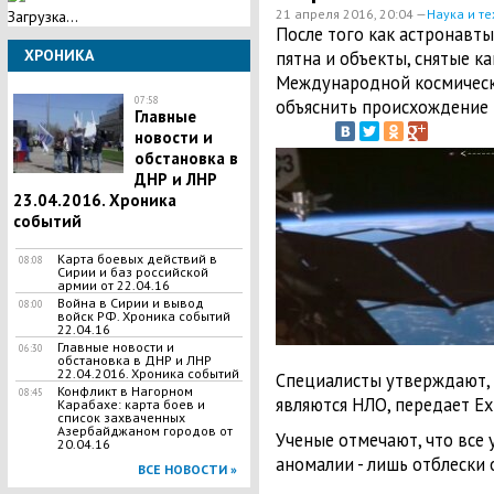
21 апреля 2016, 20:04 —
Наука и те
Загрузка...
После того как астронавт
ХРОНИКА
пятна и объекты, снятые к
Международной космическ
07:58
объяснить происхождение 
Главные
новости и
обстановка в
ДНР и ЛНР
23.04.2016. Хроника
событий
Карта боевых действий в
08:08
Сирии и баз российской
армии от 22.04.16
Война в Сирии и вывод
08:00
войск РФ. Хроника событий
22.04.16
Главные новости и
06:30
обстановка в ДНР и ЛНР
22.04.2016. Хроника событий
Специалисты утверждают, 
Конфликт в Нагорном
08:45
являются НЛО, передает Ex
Карабахе: карта боев и
список захваченных
Азербайджаном городов от
Ученые отмечают, что все
20.04.16
аномалии - лишь отблески 
ВСЕ НОВОСТИ »