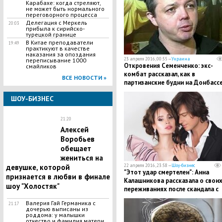
Карабахе: когда стреляют,
не может быть нормального
переговорного процесса
Делегация с Меркель
20:03
прибыла к сирийско-
турецкой границе
В Китае преподаватели
19:49
практикуют в качестве
наказания за опоздания
23 апреля 2016, 00:55 —
Украина
переписывание 1000
Откровения Семенченко: экс-
смайликов
комбат рассказал, как в
ВСЕ НОВОСТИ »
партизанские будни на Донбасс
его чуть не убил человек Яроша
ШОУ-БИЗНЕС
21:20
Алексей
Воробьев
обещает
жениться на
девушке, которой
22 апреля 2016, 23:58 —
Шоу-бизнес
"Этот удар смертелен": Анна
признается в любви в финале
Калашникова рассказала о свои
шоу "Холостяк"
переживаниях после скандала с
ДНК-тестом
Валерия Гай Германика с
21:17
дочерью выписаны из
роддома: у малышки
отчество и фамилия матери