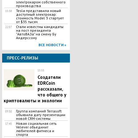
электрокаром собственного
производства
Tesla представила новый
15:58
доступный электрокар:
стоимость Model 3 стартует
от $35 тысяч
Стали известны кандидаты
22:07
на пост президента
"АвтоВАЗа" на смену Бу
Андерссону
ВСЕ НОВОСТИ »
ПРЕСС-РЕЛИЗЫ
15:55
Создатели
EDRCoin
рассказали,
что общего у
криптовалюты и экологии
Группа компаний Terrasoft
09:30
объявила дату презентации
новой CRM-системы
Новая социальная сеть
17:45
Velever объединит
любителей фитнеса и
спорта