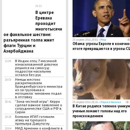
21:22
В центре
Еревана
проходит
многотысячн
ое факельное шествие:
разъяренная толпа жжет
23 апреля 2016, 10:01 —
Мир
Обама: угрозы Европе в конечн
флаги Турции и
итоге превращаются в угрозы С
Азербайджана
В Индии отец 7-месячной
21:09
изнасилованной девочки
решился на самосуд:
подросток-насильник
остался без рук
Немцы жестоко
20:53
раскритиковали
бранденбургского министра
из-за грузовика и
мотоцикла: чиновник подал
в отставку
"Зона честной игры": Керри
20:41
23 апреля 2016, 08:26 —
Наука и техника
сделал важное заявление о
В Китае родился теленок-уникум
сотрудничестве США и РФ в
ученые ломают головы над его
Сирии
происхождением
Боевики ИГИЛ готовили
20:28
атаку на турецкого
премьера Давутоглу
МИД Армении о конфликте в
20:04