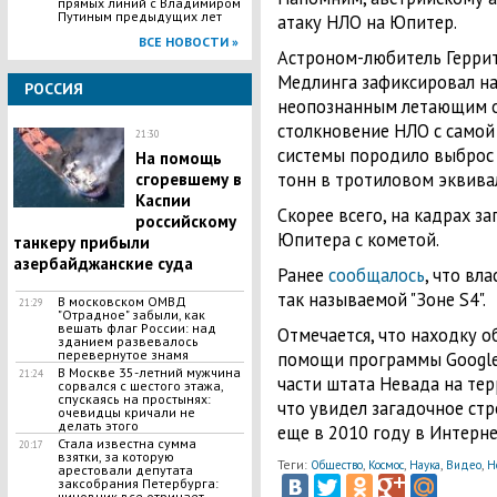
прямых линий с Владимиром
Путиным предыдущих лет
атаку НЛО на Юпитер.
ВСЕ НОВОСТИ »
Астроном-любитель Геррит
Медлинга зафиксировал н
РОССИЯ
неопознанным летающим об
столкновение НЛО с самой
21:30
системы породило выброс 
На помощь
тонн в тротиловом эквива
сгоревшему в
Каспии
Скорее всего, на кадрах з
российскому
Юпитера с кометой.
танкеру прибыли
азербайджанские суда
Ранее
сообщалось
, что вл
так называемой "Зоне S4".
В московском ОМВД
21:29
"Отрадное" забыли, как
вешать флаг России: над
Отмечается, что находку 
зданием развевалось
перевернутое знамя
помощи программы Google
В Москве 35-летний мужчина
21:24
части штата Невада на терр
сорвался с шестого этажа,
спускаясь на простынях:
что увидел загадочное ст
очевидцы кричали не
делать этого
еще в 2010 году в Интерне
Стала известна сумма
20:17
взятки, за которую
Теги:
,
,
,
,
Общество
Космос
Наука
Видео
Н
арестовали депутата
заксобрания Петербурга:
чиновник все отрицает