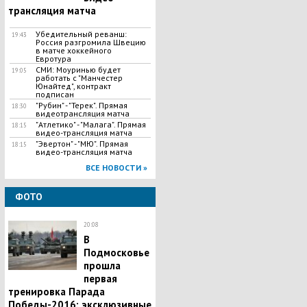
трансляция матча
Убедительный реванш:
19:43
Россия разгромила Швецию
в матче хоккейного
Евротура
СМИ: Моуринью будет
19:05
работать с "Манчестер
Юнайтед", контракт
подписан
"Рубин" - "Терек". Прямая
18:30
видеотрансляция матча
"Атлетико" - "Малага". Прямая
18:15
видео-трансляция матча
"Эвертон" - "МЮ". Прямая
18:15
видео-трансляция матча
ВСЕ НОВОСТИ »
ФОТО
20:08
В
Подмосковье
прошла
первая
тренировка Парада
Победы-2016: эксклюзивные