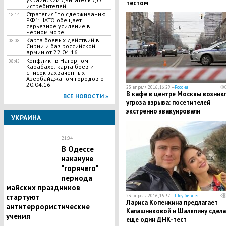
тестом
истребителей
Стратегия "по сдерживанию
18:14
РФ": НАТО обещает
серьезное усиление в
Черном море
Карта боевых действий в
08:08
Сирии и баз российской
армии от 22.04.16
Конфликт в Нагорном
08:45
Карабахе: карта боев и
список захваченных
Азербайджаном городов от
20.04.16
23 апреля 2016, 16:29 —
Россия
В кафе в центре Москвы возник
ВСЕ НОВОСТИ »
угроза взрыва: посетителей
экстренно эвакуировали
УКРАИНА
21:04
В Одессе
накануне
"горячего"
периода
майских праздников
стартуют
23 апреля 2016, 15:37 —
Шоу-бизнес
Лариса Копенкина предлагает
антитеррористические
Калашниковой и Шаляпину сдела
учения
еще один ДНК-тест