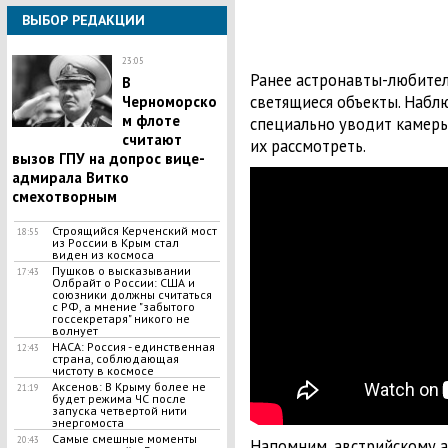
ВЫБОР РЕДАКЦИИ
23:05
Ранее астронавты-любите
В
светящиеся объекты. Набл
Черноморско
м флоте
специально уводит камеры 
считают
их рассмотреть.
вызов ГПУ на допрос вице-
адмирала Витко
смехотворным
Строящийся Керченский мост
18:55
из России в Крым стал
виден из космоса
Пушков о высказывании
17:43
Олбрайт о России: США и
союзники должны считаться
с РФ, а мнение "забытого
госсекретаря" никого не
волнует
НАСА: Россия - единственная
12:43
страна, соблюдающая
чистоту в космосе
Аксенов: В Крыму более не
21:19
будет режима ЧС после
запуска четвертой нити
энергомоста
Самые смешные моменты
20:43
Напомним, австрийскому а