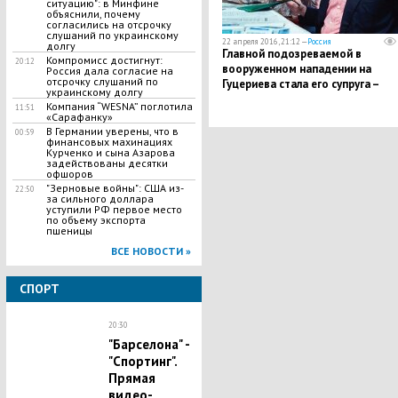
ситуацию": в Минфине
объяснили, почему
согласились на отсрочку
слушаний по украинскому
22 апреля 2016, 21:12 —
Россия
долгу
Главной подозреваемой в
Компромисс достигнут:
20:12
вооруженном нападении на
Россия дала согласие на
отсрочку слушаний по
Гуцериева стала его супруга –
украинскому долгу
детали расследования
Компания “WESNA” поглотила
11:51
«Сарафанку»
В Германии уверены, что в
00:59
финансовых махинациях
Курченко и сына Азарова
задействованы десятки
офшоров
"Зерновые войны": США из-
22:50
за сильного доллара
уступили РФ первое место
по объему экспорта
пшеницы
ВСЕ НОВОСТИ »
СПОРТ
20:30
"Барселона" -
"Спортинг".
Прямая
видео-