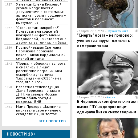
У певицы Елены Князевой
19:37
украли Range Rover с
документами и костюмами:
артистка просит прощения у
фанатов и переносит
выступления
"Сколько там микробов!"
18:57
Пользователи соцсетей
22 апреля 2016, 23:50 —
Наука и техника
шокированы фото Алены
"Смерть" мозга – не приговор:
Водонаевой, на котором она
ученые планируют оживлять
держится за гениталии быка
отмершие ткани
Постройневшая Светлана
18:50
Пермякова поразила
поклонников кардинальной
сменой имиджа
"Порвали обложку паспорта
18:42
и смеялись в лицо":
российские пограничники
оскорбили участника
"Евровидения-2016" из-за
того, что он гей
Известная телеведущая
18:20
Дана Борисова попала в
ДТП: на севере Москвы
автомобиль звезды
22 апреля 2016, 23:05 —
Россия
В Черноморском флоте считают
подрезал БМВ
Мама Прохора Шаляпина
вызов ГПУ на допрос вице-
17:33
высказала свое мнение о
адмирала Витко смехотворным
скандале с ДНК-тестом
ВСЕ НОВОСТИ »
НОВОСТИ 18+