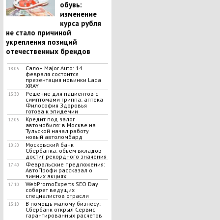
обувь:
изменение
курса рубля
не стало причиной
укрепления позиций
отечественных брендов
Салон Major Auto: 14
18:05
февраля состоится
презентация новинки Lada
XRAY
Решение для пациентов с
13:30
симптомами гриппа: аптека
Философия Здоровья
готова к эпидемии
Кредит под залог
12:05
автомобиля: в Москве на
Тульской начал работу
новый автоломбард
Московский банк
10:50
Сбербанка: объем вкладов
достиг рекордного значения
Февральские предложения:
17:40
АвтоПрофи рассказал о
зимних акциях
WebPromoExperts SEO Day
17:10
соберет ведущих
специалистов отрасли
В помощь малому бизнесу:
13:10
Сбербанк открыл Сервис
гарантированных расчетов