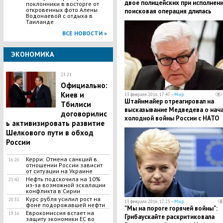
двое полицейских при исполнени
поклонники в восторге от
откровенных фото Алены
поисковая операция длилась
Водонаевой с отдыха в
несколько суток
Таиланде
ВСЕ НОВОСТИ »
ЭКОНОМИКА
23:21
Официально:
Киев и
13 февраля 2016, 17:47 —
Мир
Штайнмайер отреагировал на
Тбилиси
высказывание Медведева о нач
договорилис
холодной войны России с НАТО
ь активизировать развитие
Шелкового пути в обход
России
Керри: Отмена санкций в
16:26
отношении России зависит
от ситуации на Украине
Нефть подскочила на 10%
21:42
из-за возможной эскалации
конфликта в Сирии
Курс рубля усилил рост на
20:31
13 февраля 2016, 17:25 —
Мир
фоне подорожавшей нефти
"Мы на пороге горячей войны":
​Еврокомиссия встает на
19:16
Грибаускайте раскритиковала
защиту экономики ЕС во