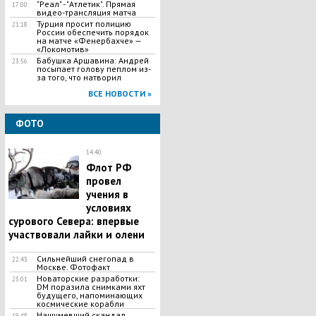
"Реал" - "Атлетик". Прямая
17:00
видео-трансляция матча
Турция просит полицию
21:18
России обеспечить порядок
на матче «Фенербахче» —
«Локомотив»
Бабушка Аршавина: Андрей
23:56
посыпает голову пеплом из-
за того, что натворил
ВСЕ НОВОСТИ »
ФОТО
14:40
Флот РФ
провел
учения в
условиях
сурового Севера: впервые
участвовали лайки и олени
Сильнейший снегопад в
22:43
Москве. Фотофакт
Новаторские разработки:
23:01
DM поразила снимками яхт
будущего, напоминающих
космические корабли
Нашумевший скандал
19:48