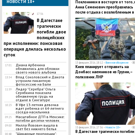
НОВОСТИ 18+
Поклонники в восторге от того, 
Анна Семенович преобразилась
после отдыха с возлюбленным в
17:56
Таиланде
В Дагестане
трагически
погибли двое
полицейских
при исполнении: поисковая
операция длилась несколько
суток
13 февраля 2016, 18:12 —
Военное обозрение
Диана Арбенина
17:01
Киев планирует отправить на
обнажилась для обложки
Донбасс наемников из Грузии, –
своего нового альбома
полковник ЛНР
Влад Соколовский и Дакота
13:54
устроили пикантную
фотосессию на Бали
Лидер "Серебра" Ольга
11:59
Серябкина показала
обнаженную грудь на
отдыхе в Сингапуре
В Уфе 13-летняя девочка
10:23
ждет ребенка от 64-летнего
соседа-насильника
Масштабное ДТП в Мексике:
09:25
погибли десятки человек
Милла Йовович вышла в
09:00
13 февраля 2016, 17:56 —
Новости 18+
свет без нижнего белья
В Дагестане трагически погибли
"Шикарные пропорции":
00:48