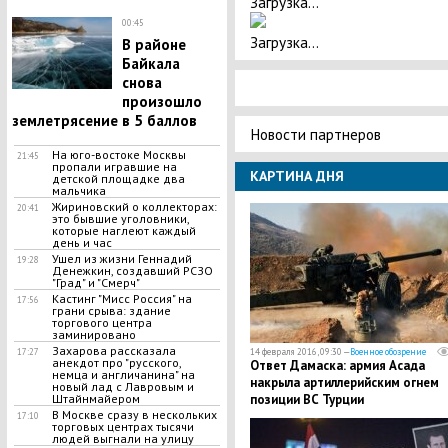
Загрузка...
00:45
Загрузка...
В районе
Байкала
снова
произошло
землетрясение в 5 баллов
Новости партнеров
На юго-востоке Москвы
21:45
пропали игравшие на
КАРТИНА ДНЯ
детской площадке два
мальчика
Жириновский о коллекторах:
20:41
это бывшие уголовники,
которые наглеют каждый
день и час
Ушел из жизни Геннадий
19:28
Денежкин, создавший РСЗО
"Град" и "Смерч"
Кастинг "Мисс Россия" на
17:56
грани срыва: здание
торгового центра
заминировано
Захарова рассказала
14 февраля 2016, 09:30 —
Военное обозрение
17:27
анекдот про "русского,
Ответ Дамаска: армия Асада
немца и англичанина" на
накрыла артиллерийским огнем
новый лад с Лавровым и
позиции ВС Турции
Штайнмайером
В Москве сразу в нескольких
17:10
торговых центрах тысячи
людей выгнали на улицу