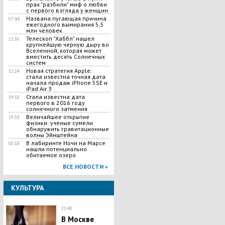
прах "разбили" миф о любви
с первого взгляда у женщин
Названа пугающая причина
07:44
ежегодного вымирания 5,5
млн человек
Телескоп "Хаббл" нашел
11:36
крупнейшую черную дыру во
Вселенной, которая может
вместить десять Солнечных
систем
Новая стратегия Apple:
11:24
стала известна точная дата
начала продаж iPhone 5SE и
iPad Air 3
Стала известна дата
19:58
первого в 2016 году
солнечного затмения
Величайшее открытие
19:33
физики: ученые сумели
обнаружить гравитационные
волны Эйнштейна
В лабиринте Ночи на Марсе
00:18
нашли потенциально
обитаемое озеро
ВСЕ НОВОСТИ »
КУЛЬТУРА
21:40
В Москве