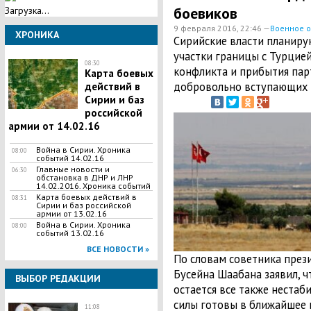
боевиков
Загрузка...
9 февраля 2016, 22:46 —
Военное 
ХРОНИКА
Сирийские власти планиру
участки границы с Турцией
08:30
конфликта и прибытия пар
Карта боевых
добровольно вступающих 
действий в
Сирии и баз
российской
армии от 14.02.16
Война в Сирии. Хроника
08:00
событий 14.02.16
Главные новости и
06:30
обстановка в ДНР и ЛНР
14.02.2016. Хроника событий
Карта боевых действий в
08:31
Сирии и баз российской
армии от 13.02.16
Война в Сирии. Хроника
08:00
событий 13.02.16
ВСЕ НОВОСТИ »
По словам советника през
Бусейна Шаабана заявил, ч
ВЫБОР РЕДАКЦИИ
остается все также нестаб
силы готовы в ближайшее 
11:08