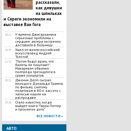
рассказали,
как девушки
на шпильках
и Сереги экономили на
выставке Ван Гога
У Армена Джигарханяна
18:21
серьезные проблемы с
сердцем: актера экстренно
доставили в больницу
Ушел из жизни российский
13:59
искусствовед Андрей
Толстой
"Потом будут врать, что
11:12
билеты не покупают":
Макаревич обвинил
полпреда президента в
срыве концертов
Джонни Депп сыграл
20:11
молодого Дональда Трампа
по фильму, снятому
политиком в 80-х: кассету с
записью нашли на
распродаже
Стало известно, когда
19:28
выйдет книга "Гарри Поттер
и проклятое дитя"
ВСЕ НОВОСТИ »
АВТО