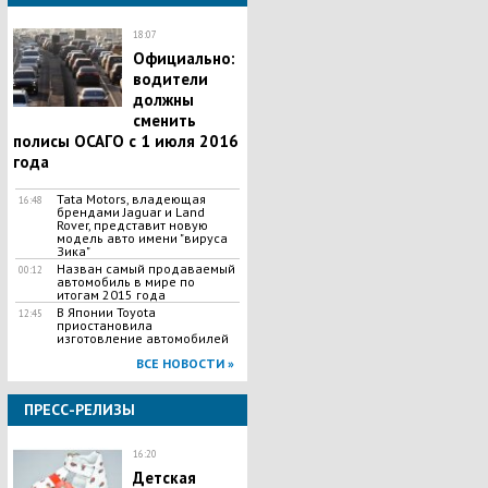
18:07
Официально:
водители
должны
сменить
полисы ОСАГО с 1 июля 2016
года
Tata Motors, владеющая
16:48
брендами Jaguar и Land
Rover, представит новую
модель авто имени "вируса
Зика"
Назван самый продаваемый
00:12
автомобиль в мире по
итогам 2015 года
В Японии Toyota
12:45
приостановила
изготовление автомобилей
ВСЕ НОВОСТИ »
ПРЕСС-РЕЛИЗЫ
16:20
Детская