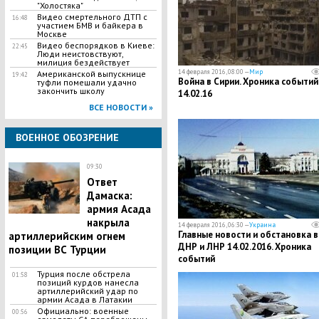
"Холостяка"
Видео смертельного ДТП с
16:48
участием БМВ и байкера в
Москве
Видео беспорядков в Киеве:
22:45
Люди неистовствуют,
милиция бездействует
14 февраля 2016, 08:00 —
Мир
Американской выпускнице
19:42
Война в Сирии. Хроника событий
туфли помешали удачно
закончить школу
14.02.16
ВСЕ НОВОСТИ »
ВОЕННОЕ ОБОЗРЕНИЕ
09:30
Ответ
Дамаска:
армия Асада
накрыла
14 февраля 2016, 06:30 —
Украина
Главные новости и обстановка в
артиллерийским огнем
ДНР и ЛНР 14.02.2016. Хроника
позиции ВС Турции
событий
Турция после обстрела
01:58
позиций курдов нанесла
артиллерийский удар по
армии Асада в Латакии
Официально: военные
00:56