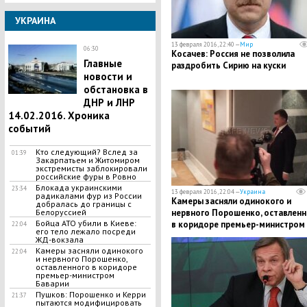
УКРАИНА
13 февраля 2016, 22:40 —
Мир
06:30
Косачев: Россия не позволила
Главные
раздробить Сирию на куски
новости и
обстановка в
ДНР и ЛНР
14.02.2016. Хроника
событий
Кто следующий? Вслед за
01:39
Закарпатьем и Житомиром
экстремисты заблокировали
российские фуры в Ровно
Блокада украинскими
23:34
13 февраля 2016, 22:04 —
Украина
радикалами фур из России
Камеры засняли одинокого и
добралась до границы с
нервного Порошенко, оставленн
Белоруссией
Бойца АТО убили в Киеве:
в коридоре премьер-министром
22:04
его тело лежало посреди
Баварии
ЖД-вокзала
Камеры засняли одинокого
22:04
и нервного Порошенко,
оставленного в коридоре
премьер-министром
Баварии
Пушков: Порошенко и Керри
21:37
пытаются модифицировать