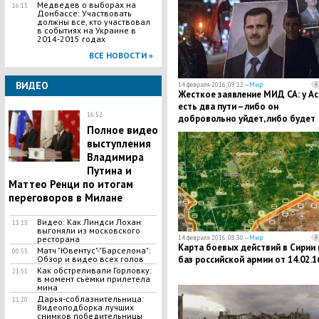
Медведев о выборах на
16:15
Донбассе: Участвовать
должны все, кто участвовал
в событиях на Украине в
2014-2015 годах
ВСЕ НОВОСТИ »
ВИДЕО
14 февраля 2016, 09:12 —
Мир
Жесткое заявление МИД СА: у А
есть два пути – либо он
16:52
добровольно уйдет, либо будет
Полное видео
свергнут силой
выступления
Владимира
Путина и
Маттео Ренци по итогам
переговоров в Милане
Видео: Как Линдси Лохан
13:13
выгоняли из московского
14 февраля 2016, 08:30 —
Мир
ресторана
Карта боевых действий в Сирии 
Матч "Ювентус"-"Барселона":
00:53
баз российской армии от 14.02.1
Обзор и видео всех голов
Как обстреливали Горловку:
21:51
в момент съёмки прилетела
мина
Дарья-соблазнительница:
11:20
Видеоподборка лучших
снимков победительницы