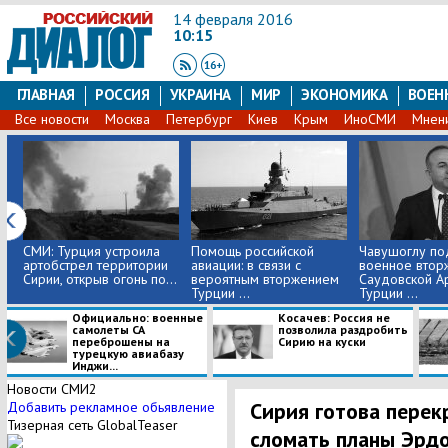
14 февраля 2016
10:15
ГЛАВНАЯ
РОССИЯ
УКРАИНА
МИР
ЭКОНОМИКА
ВОЕН
Все новости
Москва
Петербург
Киев
Крым
ИноСМИ
Мнен
СМИ: Турция устроила
Помощь российской
Чавушоглу п
артобстрел территории
авиации: в связи с
военное втор
Сирии, открыв огонь по...
вероятным вторжением
Саудовской А
Турции ...
Турции ...
Официально: военные
Косачев: Россия не
самолеты СА
позволила раздробить
переброшены на
Сирию на куски
турецкую авиабазу
Инджи...
Новости СМИ2
Сирия готова перек
Добавить рекламное обьявление
Тизерная сеть GlobalTeaser
сломать планы Эрдо