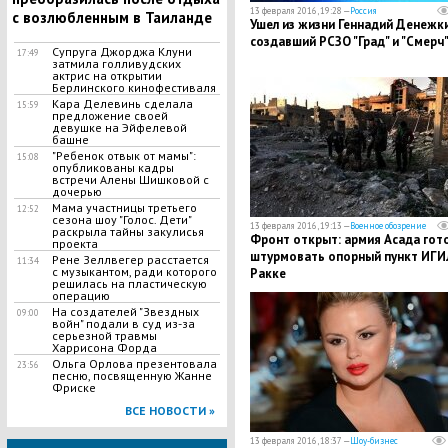
13 февраля 2016, 19:28 —
Россия
с возлюбленным в Таиланде
Ушел из жизни Геннадий Денежки
создавший РСЗО "Град" и "Смерч
Супруга Джорджа Клуни
17:49
затмила голливудских
актрис на открытии
Берлинского кинофестиваля
Кара Делевинь сделала
15:59
предложение своей
девушке на Эйфелевой
башне
"Ребенок отвык от мамы":
15:08
опубликованы кадры
встречи Алены Шишковой с
дочерью
Мама участницы третьего
12:52
сезона шоу "Голос. Дети"
13 февраля 2016, 19:13 —
Военное обозрение
раскрыла тайны закулисья
Фронт открыт: армия Асада гот
проекта
штурмовать опорный пункт ИГИ
Рене Зеллвегер расстается
11:34
с музыкантом, ради которого
Ракке
решилась на пластическую
операцию
На создателей "Звездных
09:00
войн" подали в суд из-за
серьезной травмы
Харрисона Форда
Ольга Орлова презентовала
23:56
песню, посвященную Жанне
Фриске
ВСЕ НОВОСТИ »
13 февраля 2016, 18:37 —
Шоу-бизнес