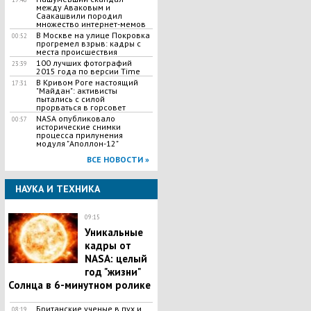
между Аваковым и
Саакашвили породил
множество интернет-мемов
В Москве на улице Покровка
00:52
прогремел взрыв: кадры с
места происшествия
100 лучших фотографий
23:39
2015 года по версии Time
В Кривом Роге настоящий
17:31
"Майдан": активисты
пытались с силой
прорваться в горсовет
NASA опубликовало
00:57
исторические снимки
процесса прилунения
модуля "Аполлон-12"
ВСЕ НОВОСТИ »
НАУКА И ТЕХНИКА
09:15
Уникальные
кадры от
NASA: целый
год "жизни"
Солнца в 6-минутном ролике
Британские ученые в пух и
08:19