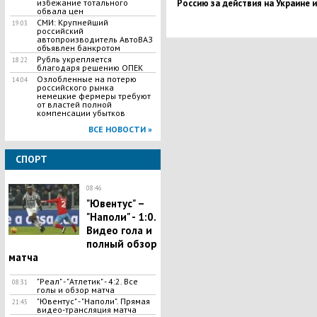
Россию за действия на Украине и
избежание тотального
обвала цен
Сирии
СМИ: Крупнейший
19:03
российский
автопроизводитель АвтоВАЗ
объявлен банкротом
Рубль укрепляется
18:22
благодаря решению ОПЕК
Озлобленные на потерю
14:04
российского рынка
немецкие фермеры требуют
от властей полной
компенсации убытков
ВСЕ НОВОСТИ »
СПОРТ
08:46
"Ювентус" –
"Наполи" - 1:0.
Видео гола и
полный обзор
матча
"Реал" - "Атлетик" - 4:2. Все
08:31
голы и обзор матча
"Ювентус" - "Наполи". Прямая
21:45
видео-трансляция матча