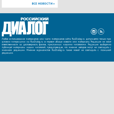
ВСЕ НОВОСТИ »
Любое использование материалов или части материалов сайта RusDialog.ru допускается только при
условии гиперссылки на RusDialog.ru в первом абзаце новости или материала. Редакция не несет
ответственности за достоверность фактов, присланных нашими читателями. Редакция выборочно
публикует материалы наших читателей, предупреждая, что мнения авторов могут не совпадать с
мнением редакции. Мнение журналистов RusDialog.ru также может не совпадать с позицией
редакции.