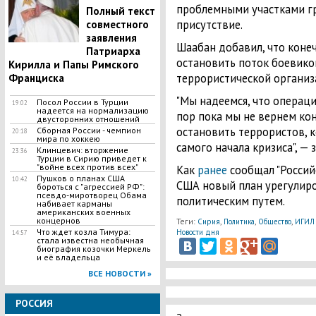
проблемными участками гр
Полный текст
присутствие.
совместного
заявления
Шаабан добавил, что конеч
Патриарха
остановить поток боевико
Кирилла и Папы Римского
террористической организа
Франциска
"Мы надеемся, что операци
Посол России в Турции
19:02
надеется на нормализацию
пор пока мы не вернем ко
двусторонних отношений
остановить террористов, 
Сборная России - чемпион
20:18
мира по хоккею
самого начала кризиса", — 
Клинцевич: вторжение
23:36
Турции в Сирию приведет к
"войне всех против всех"
Как
ранее
сообщал "Россий
Пушков о планах США
10:42
США новый план урегулиро
бороться с "агрессией РФ":
псевдо-миротворец Обама
политическим путем.
набивает карманы
американских военных
концернов
Теги:
,
,
,
Сирия
Политика
Общество
ИГИЛ
Что ждет козла Тимура:
Новости дня
14:57
стала известна необычная
биография козочки Меркель
и её владельца
ВСЕ НОВОСТИ »
РОССИЯ