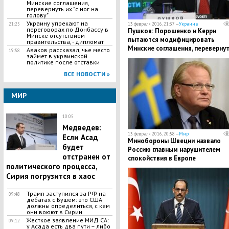
Минские соглашения,
перевернуть их "с ног на
голову"
Украину упрекают на
13 февраля 2016, 21:37 —
Украина
21:25
переговорах по Донбассу в
Пушков: Порошенко и Керри
Минске отсутствием
пытаются модифицировать
правительства, - дипломат
Минские соглашения, переверну
Аваков рассказал, чье место
19:58
займет в украинской
их "с ног на голову"
политике после отставки
ВСЕ НОВОСТИ »
МИР
10:05
Медведев:
13 февраля 2016, 20:58 —
Мир
Если Асад
Минобороны Швеции назвало
будет
Россию главным нарушителем
отстранен от
спокойствия в Европе
политического процесса,
Сирия погрузится в хаос
Трамп заступился за РФ на
09:48
дебатах с Бушем: это США
должны определиться, с кем
они воюют в Сирии
Жесткое заявление МИД СА:
09:12
у Асада есть два пути – либо