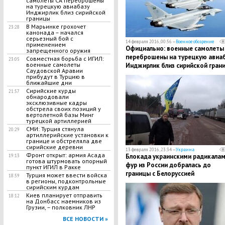
самолеты СА переброшены
на турецкую авиабазу
Инджирлик близ сирийской
границы
В Марьинке грохочет
23:28
канонада – начался
серьезный бой с
14 февраля 2016, 00:56 —
Военное обозрение
применением
Официально: военные самолеты
запрещенного оружия
переброшены на турецкую авиа
Совместная борьба с ИГИЛ:
23:05
военные самолеты
Инджирлик близ сирийской гран
Саудовской Аравии
прибудут в Турцию в
ближайшие дни
Сирийские курды
21:57
обнародовали
эксклюзивные кадры
обстрела своих позиций у
вертолетной базы Минг
турецкой артиллерией
СМИ: Турция стянула
20:29
артиллерийские установки к
границе и обстреляла две
сирийские деревни
13 февраля 2016, 23:34 —
Украина
Фронт открыт: армия Асада
Блокада украинскими радикала
19:13
готова штурмовать опорный
фур из России добралась до
пункт ИГИЛ в Ракке
границы с Белоруссией
Турция может ввести войска
18:59
в регионы, подконтрольные
сирийским курдам
Киев планирует отправить
18:12
на Донбасс наемников из
Грузии, – полковник ЛНР
ВСЕ НОВОСТИ »