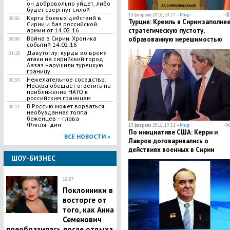
он добровольно уйдет, либо
будет свергнут силой
13 февраля 2016, 20:27 —
Мир
Карта боевых действий в
08:30
Турция: Кремль в Сирии заполня
Сирии и баз российской
стратегическую пустоту,
армии от 14.02.16
Война в Сирии. Хроника
образованную нерешимостью
08:00
событий 14.02.16
Запада
Давутоглу: курды во время
01:18
атаки на сирийский город
Аазаз нарушили турецкую
границу
Нежелательное соседство:
00:35
Москва обещает ответить на
приближение НАТО к
российским границам
В Россию может ворваться
00:11
необузданная толпа
беженцев – глава
Финляндии
13 февраля 2016, 19:51 —
Мир
По инициативе США: Керри и
ВСЕ НОВОСТИ »
Лавров договаривались о
действиях военных в Сирии
ШОУ-БИЗНЕС
18:37
Поклонники в
восторге от
того, как Анна
Семенович
преобразилась после отдыха