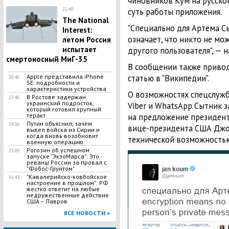
чиновников Кум на русском
суть работы приложения.
22:40
The National
"Специально для Артема С
Interest:
означает, что никто не мо
летом Россия
испытает
другого пользователя", — 
смертоносный МиГ-35
В сообщении также привод
статью в "Википедии".
Apple представила iPhone
20:46
SE: подробности и
характеристики устройства
О возможностях спецслуж
В Ростове задержан
22:40
украинский подросток,
Viber и WhatsApp Сытник з
который готовил крупный
на предложение президен
теракт
Путин объяснил, зачем
14:36
вице-президента США Джо
вывел войска из Сирии и
когда вновь возобновит
технической возможностью
военную операцию
Рогозин об успешном
23:00
запуске "ЭкзоМарса": Это
реванш России за провал с
"Фобос-Грунтом"
"Кавалерийско-ковбойское
16:43
настроение в прошлом": РФ
жестко ответит на любые
недружественные действия
США – Лавров
ВСЕ НОВОСТИ »