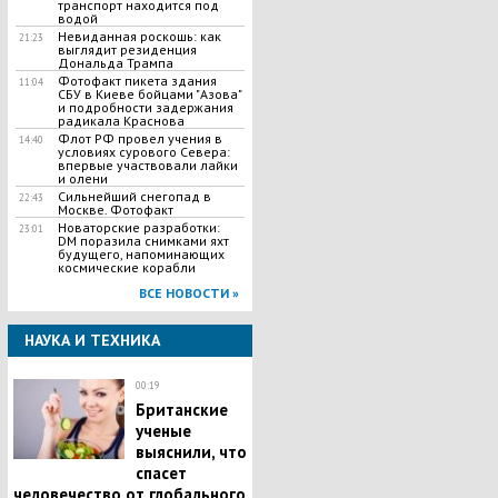
транспорт находится под
водой
Невиданная роскошь: как
21:23
выглядит резиденция
Дональда Трампа
Фотофакт пикета здания
11:04
СБУ в Киеве бойцами "Азова"
и подробности задержания
радикала Краснова
Флот РФ провел учения в
14:40
условиях сурового Севера:
впервые участвовали лайки
и олени
Сильнейший снегопад в
22:43
Москве. Фотофакт
Новаторские разработки:
23:01
DM поразила снимками яхт
будущего, напоминающих
космические корабли
ВСЕ НОВОСТИ »
НАУКА И ТЕХНИКА
00:19
Британские
ученые
выяснили, что
спасет
человечество от глобального