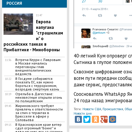
РОССИЯ
11:47
Европа
напугана
"страшилкам
и" о
российских танках в
Прибалтике - Минобороны
40-летний Кум опроверг с
Встреча Керри с Лавровым:
11:36
Сытника в глупое положен
в Москве начались
переговоры глав
внешнеполитических
Сквозное шифрование озна
ведомств
всем пути передачи сообщ
В Госдуме собираются
10:22
показать ЕС, как нужно
даже сервис, предоставляю
бороться с терроризмом,
возродив смертную казнь
Сооснователь WhatsApp Ян
Стрельба в Дагестане:
10:19
неизвестные открыли огонь
24 года назад эмигрировал
по полицейским
Жириновского требуют
09:45
Теги:
,
,
Новости США
Происшествия
Обще
привлечь к ответственности
за спич о терактах в
Новости дня
Брюсселе в эфире у
Соловьева
В Красноярском крае ветер
09:15
сдул огромный "Боинг" и
едва не унес его со стоянки