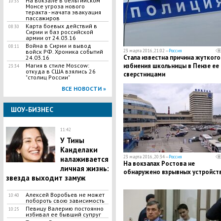
На вокзале в бельгийском
10:35
Монсе угроза нового
теракта - начата эвакуация
пассажиров
Карта боевых действий в
08:30
Сирии и баз российской
армии от 24.03.16
Война в Сирии и вывод
08:11
23 марта 2016, 21:02 —
Россия
войск РФ. Хроника событий
Стала известна причина жуткого
24.03.16
избиения школьницы в Пензе ее
Магия в стиле Moscow:
23:34
откуда в США взялись 26
сверстницами
"столиц России"
ВСЕ НОВОСТИ »
ШОУ-БИЗНЕС
11:42
У Тины
Канделаки
23 марта 2016, 20:34 —
Россия
налаживается
На вокзалах Ростова не
личная жизнь:
обнаружено взрывных устройст
звезда выходит замуж
Алексей Воробьев не может
10:40
побороть свою зависимость
Певицу Валерию постоянно
10:25
избивал ее бывший супруг