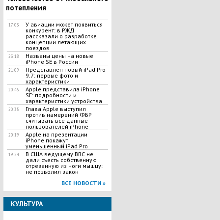
потепления
У авиации может появиться
17:03
конкурент: в РЖД
рассказали о разработке
концепции летающих
поездов
Названы цены на новые
23:18
iPhone SE в России
Представлен новый iPad Pro
21:09
9.7: первые фото и
характеристики
Apple представила iPhone
20:46
SE: подробности и
характеристики устройства
Глава Apple выступил
20:35
против намерений ФБР
считывать все данные
пользователей iPhone
Apple на презентации
20:19
iPhone покажут
уменьшенный iPad Pro
В США ведущему ВВС не
19:24
дали съесть собственную
отрезанную из ноги мышцу:
не позволил закон
ВСЕ НОВОСТИ »
КУЛЬТУРА