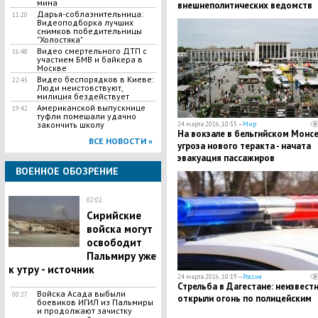
мина
внешнеполитических ведомств
Дарья-соблазнительница:
11:20
Видеоподборка лучших
снимков победительницы
"Холостяка"
Видео смертельного ДТП с
16:48
участием БМВ и байкера в
Москве
Видео беспорядков в Киеве:
22:45
Люди неистовствуют,
милиция бездействует
Американской выпускнице
19:42
туфли помешали удачно
закончить школу
24 марта 2016, 10:35 —
Мир
На вокзале в бельгийском Монс
ВСЕ НОВОСТИ »
угроза нового теракта - начата
эвакуация пассажиров
ВОЕННОЕ ОБОЗРЕНИЕ
02:02
Сирийские
войска могут
освободит
Пальмиру уже
к утру - источник
24 марта 2016, 10:19 —
Россия
Стрельба в Дагестане: неизвест
Войска Асада выбыли
00:27
открыли огонь по полицейским
боевиков ИГИЛ из Пальмиры
и продолжают зачистку