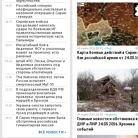
окрестностей
Российский спецназ
19:47
неофициально участвовал в
наземной операции в Сирии
- генерал
Сирийские войска
18:25
продолжают наносить
удары по боевикам ИГ:
правительственная армия
заняла историческую часть
Пальмиры
Масштабный бой в
10:02
Авдеевке: ВСУ и ополченцы
24 марта 2016, 08:30 —
Мир
Карта боевых действий в Сирии 
воюют за промзону, есть
раненые
баз российской армии от 24.03.1
Штаб АТО: Пески, Опытное и
09:24
Авдеевка оказались под
мощным обстрелом со
стороны ополченцев
The National Interest: летом
22:40
Россия испытает
смертоносный МиГ-35
В подразделениях ВДВ РФ
22:13
произошла внезапная
проверка: проведены ряд
маршей и бросков
Украина смогла запустить
19:38
свою ракету, с первого
пуска угодившую в цель
24 марта 2016, 06:30 —
Украина
В Сирии террористами была
Главные новости и обстановка в
19:12
обстреляна российская
ДНР и ЛНР 24.03.2016. Хроника
гуманитарная миссия
событий
ВСЕ НОВОСТИ »