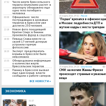
Число жертв брюссельского
17:32
теракта неумолимо растет: в
аэропорту обнаружено еще
одно тело погибшего
человека
23 марта 2016, 19:32 —
Россия
Официально: число
00:08
"Порше" врезался в офисное зда
пострадавших в кровавых
терактах в Брюсселе уже
в Москве: подробности ДТП и
достигло 250 человек
жуткие кадры с места трагедии
Новое фото похудевшей
22:18
Бритни Спирс в бикини
произвело фурор в соцсетях
Певица Слава вместе со
18:30
своей 17-летней дочерью
устроила горячую
фотосессию
Эксперт: предотвратить
18:20
взрывы в Брюсселе было
невозможно
Обнародована информация
15:53
о количестве жертв
брюссельских терактов
23 марта 2016, 19:23 —
Шоу-бизнес
СМИ: на могиле Жанны Фриске
Панику в Брюсселе вызвал
14:50
еще один взрыв: власти
происходят странные и ужасные
сообщили о работе саперов
вещи
ВСЕ НОВОСТИ »
ЭКОНОМИКА
01:37
WSJ: