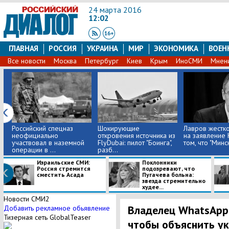
24 марта 2016
12:02
ГЛАВНАЯ
РОССИЯ
УКРАИНА
МИР
ЭКОНОМИКА
ВОЕН
Все новости
Москва
Петербург
Киев
Крым
ИноСМИ
Мнен
Российский спецназ
Шокирующие
Лавров жестко
неофициально
откровения источника из
на заявление 
участвовал в наземной
FlyDubai: пилот "Боинга",
том, что "Минск-
операции в ...
разб...
Израильские СМИ:
Поклонники
Россия стремится
подозревают, что
сместить Асада
Пугачева больна:
звезда стремительно
худее...
Новости СМИ2
Владелец WhatsApp 
Добавить рекламное обьявление
Тизерная сеть GlobalTeaser
чтобы объяснить ук