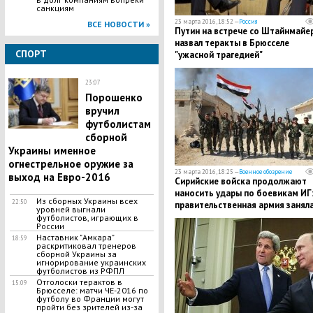
санкциям
23 марта 2016, 18:52 —
Россия
ВСЕ НОВОСТИ »
Путин на встрече со Штайнмайе
назвал теракты в Брюсселе
СПОРТ
"ужасной трагедией"
23:07
Порошенко
вручил
футболистам
сборной
Украины именное
огнестрельное оружие за
23 марта 2016, 18:25 —
Военное обозрение
выход на Евро-2016
Сирийские войска продолжают
наносить удары по боевикам ИГ
Из сборных Украины всех
22:50
правительственная армия занял
уровней выгнали
историческую часть Пальмиры
футболистов, играющих в
России
Наставник "Амкара"
18:59
раскритиковал тренеров
сборной Украины за
игнорирование украинских
футболистов из РФПЛ
Отголоски терактов в
15:09
Брюсселе: матчи ЧЕ-2016 по
футболу во Франции могут
пройти без зрителей из-за