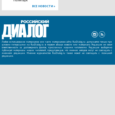
Полипарк
ВСЕ НОВОСТИ »
Любое использование материалов или части материалов сайта RusDialog.ru допускается только при
условии гиперссылки на RusDialog.ru в первом абзаце новости или материала. Редакция не несет
ответственности за достоверность фактов, присланных нашими читателями. Редакция выборочно
публикует материалы наших читателей, предупреждая, что мнения авторов могут не совпадать с
мнением редакции. Мнение журналистов RusDialog.ru также может не совпадать с позицией
редакции.