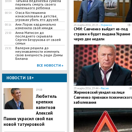
Татьяна Веденеева сумела
10:04
пережить смерть своего
маленького ребенка
Стаса Костюшкина
00:54
изнасиловали в детстве,
угрожая убить его друзей
Ани Лорак кардинально
00:16
23 марта 2016, 20:25 —
Украина
изменила свой имидж
СМИ: Савченко выйдет из-под
Анна Матисон до
23:50
стражи и будет выдана Украине
последнего скрывала
через две недели
Сергея Безрукова от своей
семьи
Валерия решила до
23:31
неузнаваемости изменить
свою внешность ради Димы
Билана
ВСЕ НОВОСТИ »
НОВОСТИ 18+
23 марта 2016, 19:44 —
Россия
19:08
Жириновский увидел на лице
Любитель
Савченко признаки психическог
крепких
заболевания
напитков
Алексей
Панин украсил свой пах
новой татуировкой