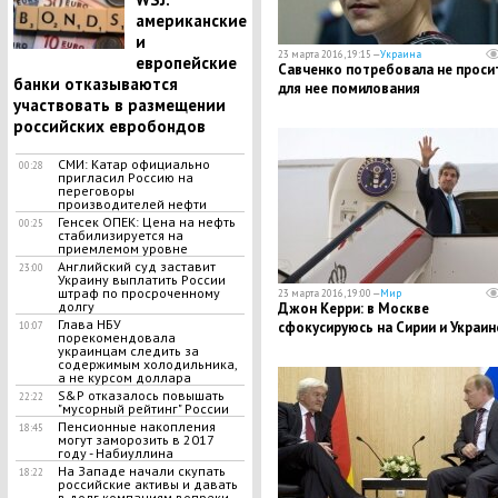
американские
и
23 марта 2016, 19:15 —
Украина
европейские
Савченко потребовала не проси
банки отказываются
для нее помилования
участвовать в размещении
российских евробондов
СМИ: Катар официально
00:28
пригласил Россию на
переговоры
производителей нефти
Генсек ОПЕК: Цена на нефть
00:25
стабилизируется на
приемлемом уровне
Английский суд заставит
23:00
Украину выплатить России
штраф по просроченному
23 марта 2016, 19:00 —
Мир
долгу
Джон Керри: в Москве
Глава НБУ
сфокусируюсь на Сирии и Украин
10:07
порекомендовала
украинцам следить за
содержимым холодильника,
а не курсом доллара
S&P отказалось повышать
22:22
"мусорный рейтинг" России
Пенсионные накопления
18:45
могут заморозить в 2017
году - Набиуллина
На Западе начали скупать
18:22
российские активы и давать
в долг компаниям вопреки