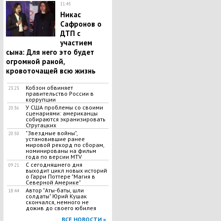
11:45
Никас
Сафронов о
ДТП с
участием
сына: Для него это будет
огромной раной,
кровоточащей всю жизнь
Кобзон обвиняет
23:23
правительство России в
коррупции
У США проблемы со своими
20:36
сценариями: американцы
собираются экранизировать
Стругацких
"Звездные войны",
20:50
установившие ранее
мировой рекорд по сборам,
номинированы на фильм
года по версии MTV
С сегодняшнего дня
09:21
выходит цикл новых историй
о Гарри Поттере "Магия в
Северной Америке"
Автор "Аты-баты, шли
18:44
солдаты" Юрий Кушак
скончался, немного не
дожив до своего юбилея
ВСЕ НОВОСТИ »