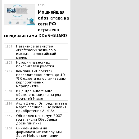
17:15
Мощнейшая
ddos-атака на
сети РФ
отражена
специалистами DDoS-GUARD
Патентное агентство
16:15
«Profitmark» заявило о
выходе на российский
рынок
Истории известных
15:23
покорителей рулетки
Компания «Проекта»
12:25
позволит сэкономить до 40
% бюджета на организацию
корпоративных
мероприятий
В центре Aurore Auto
18:10
объявлены скидки на ряд
моделей Nissan
Ауди Центр Юг предлагает в
15:50
марте специальные условия
приобретения Audi A4
Обновлен максимум 2007
14:55
года: акции Сбербанка
достигли пика
Снижены цены на
12:00
формовочные компаунды
Super Mold от компании