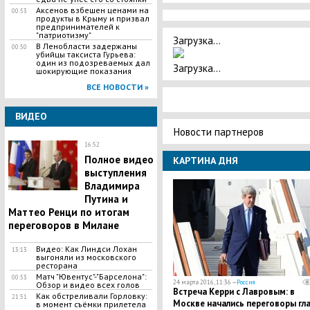
Аксенов взбешен ценами на
00:53
продукты в Крыму и призвал
предпринимателей к
"патриотизму"
Загрузка...
В Ленобласти задержаны
00:50
убийцы таксиста Гурьева:
один из подозреваемых дал
Загрузка...
шокирующие показания
ВСЕ НОВОСТИ »
ВИДЕО
Новости партнеров
16:52
Полное видео
КАРТИНА ДНЯ
выступления
Владимира
Путина и
Маттео Ренци по итогам
переговоров в Милане
Видео: Как Линдси Лохан
13:13
выгоняли из московского
ресторана
Матч "Ювентус"-"Барселона":
00:53
24 марта 2016, 11:36 —
Россия
Обзор и видео всех голов
Встреча Керри с Лавровым: в
Как обстреливали Горловку:
21:51
Москве начались переговоры гл
в момент съёмки прилетела