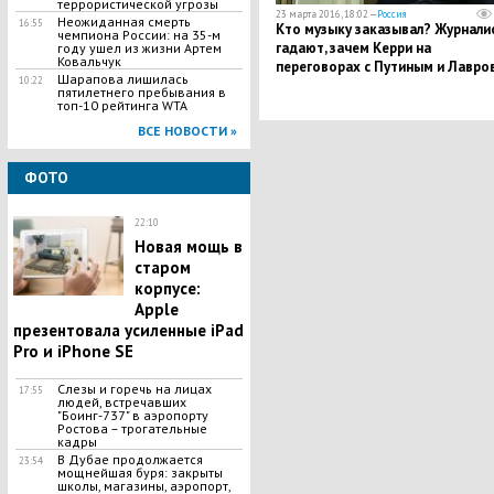
террористической угрозы
23 марта 2016, 18:02 —
Россия
Неожиданная смерть
16:55
Кто музыку заказывал? Журнали
чемпиона России: на 35-м
гадают, зачем Керри на
году ушел из жизни Артем
Ковальчук
переговорах с Путиным и Лавро
Шарапова лишилась
10:22
понадобилась гитара
пятилетнего пребывания в
топ-10 рейтинга WTA
ВСЕ НОВОСТИ »
ФОТО
22:10
Новая мощь в
старом
корпусе:
Apple
презентовала усиленные iPad
Pro и iPhone SE
Слезы и горечь на лицах
17:55
людей, встречавших
"Боинг-737" в аэропорту
Ростова – трогательные
кадры
В Дубае продолжается
23:54
мощнейшая буря: закрыты
школы, магазины, аэропорт,