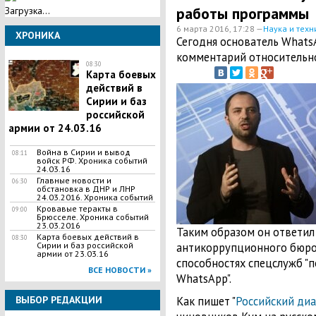
работы программы
Загрузка...
6 марта 2016, 17:28 —
Наука и техн
ХРОНИКА
Сегодня основатель Whats
комментарий относительно
08:30
Карта боевых
действий в
Сирии и баз
российской
армии от 24.03.16
Война в Сирии и вывод
08:11
войск РФ. Хроника событий
24.03.16
Главные новости и
06:30
обстановка в ДНР и ЛНР
24.03.2016. Хроника событий
Кровавые теракты в
09:00
Брюсселе. Хроника событий
23.03.2016
Таким образом он ответил
Карта боевых действий в
08:30
антикоррупционного бюро
Сирии и баз российской
армии от 23.03.16
способностях спецслужб "п
ВСЕ НОВОСТИ »
WhatsApp".
Как пишет "
Российский диа
ВЫБОР РЕДАКЦИИ