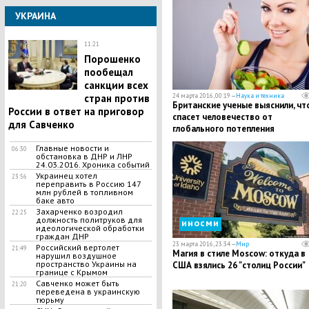
УКРАИНА
11:21
Порошенко
пообещал
санкции всех
24 марта 2016, 00:19 —
Наука и техника
стран против
Британские ученые выяснили, чт
России в ответ на приговор
спасет человечество от
для Савченко
глобального потепления
Главные новости и
06:30
обстановка в ДНР и ЛНР
24.03.2016. Хроника событий
Украинец хотел
23:56
переправить в Россию 147
млн рублей в топливном
баке авто
Захарченко возродил
22:25
должность политруков для
иносми
идеологической обработки
граждан ДНР
23 марта 2016, 23:34 —
Мир
Российский вертолет
21:49
Магия в стиле Moscow: откуда в
нарушил воздушное
пространство Украины на
США взялись 26 "столиц России"
границе с Крымом
Савченко может быть
21:20
переведена в украинскую
тюрьму