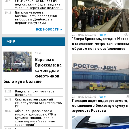
СМИ: Савченко выйдет из-
20:25
под стражи и будет выдана
Украине через две недели
Грызлов уверен в
19:16
возможности проведения
выборов в Донбассе в
первом полугодии
ВСЕ НОВОСТИ »
23 марта 2016, 22:42 —
Россия
"Вчера Брюссель, сегодня Москва
МИР
в столичном метро таинственн
образом появилось "зловещее
пророчество" от ИГИЛ
11:52
Взрывы в
Брюсселе: на
самом деле
смертников
было куда больше
Вандалы похитили череп
11:22
Шекспира
23 марта 2016, 21:42 —
Россия
Стал известен ужасный
10:51
Полиция ищет подозреваемого,
секрет успеха всех терактов
оставившего бесхозную сумку в
ИГ
аэропорту Ростова
Абэ вновь рассказал о
10:42
мирном договоре с РФ и
Курилах: японцы давно
хотят вернуть "северные
территории"