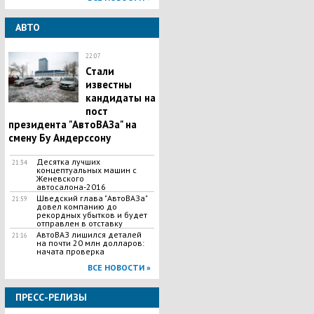
АВТО
22:07
Стали
известны
кандидаты на
пост
президента "АвтоВАЗа" на
смену Бу Андерссону
Десятка лучших
21:34
концептуальных машин с
Женевского
автосалона-2016
Шведский глава "АвтоВАЗа"
21:59
довел компанию до
рекордных убытков и будет
отправлен в отставку
АвтоВАЗ лишился деталей
21:16
на почти 20 млн долларов:
начата проверка
ВСЕ НОВОСТИ »
ПРЕСС-РЕЛИЗЫ