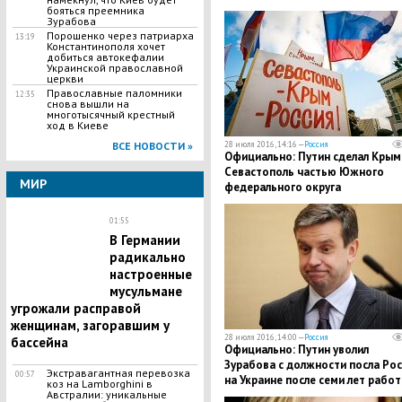
бояться преемника
Зурабова
Порошенко через патриарха
13:19
Константинополя хочет
добиться автокефалии
Украинской православной
церкви
Православные паломники
12:35
снова вышли на
многотысячный крестный
ход в Киеве
28 июля 2016, 14:16 —
Россия
ВСЕ НОВОСТИ »
Официально: Путин сделал Крым
Севастополь частью Южного
МИР
федерального округа
01:55
В Германии
радикально
настроенные
мусульмане
угрожали расправой
женщинам, загоравшим у
28 июля 2016, 14:00 —
Россия
бассейна
Официально: Путин уволил
Зурабова с должности посла Рос
​Экстравагантная перевозка
00:57
на Украине после семи лет рабо
коз на Lamborghini в
Австралии: уникальные