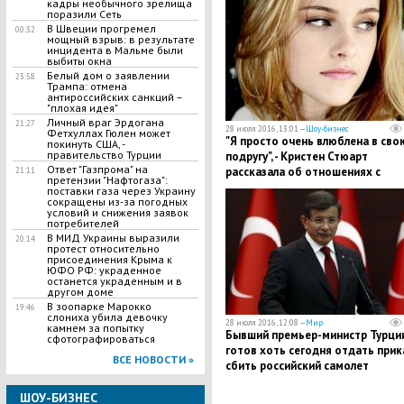
кадры необычного зрелища
поразили Сеть
​В Швеции прогремел
00:32
мощный взрыв: в результате
инцидента в Мальме были
выбиты окна
Белый дом о заявлении
23:58
Трампа: отмена
антироссийских санкций –
"плохая идея"
Личный враг Эрдогана
21:27
28 июля 2016, 13:01 —
Шоу-бизнес
Фетхуллах Гюлен может
"Я просто очень влюблена в сво
покинуть США, -
правительство Турции
подругу", - Кристен Стюарт
​Ответ "Газпрома" на
рассказала об отношениях с
21:11
претензии "Нафтогаза":
девушкой
поставки газа через Украину
сокращены из-за погодных
условий и снижения заявок
потребителей
​В МИД Украины выразили
20:14
протест относительно
присоединения Крыма к
ЮФО РФ: украденное
останется украденным и в
другом доме
В зоопарке Марокко
19:46
слониха убила девочку
28 июля 2016, 12:08 —
Мир
камнем за попытку
Бывший премьер-министр Турци
сфотографироваться
готов хоть сегодня отдать прик
ВСЕ НОВОСТИ »
сбить российский самолет
ШОУ-БИЗНЕС