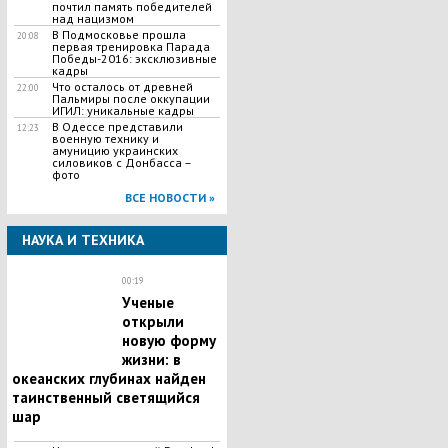
почтил память победителей
над нацизмом
В Подмосковье прошла
20:08
первая тренировка Парада
Победы-2016: эксклюзивные
кадры
Что осталось от древней
22:00
Пальмиры после оккупации
ИГИЛ: уникальные кадры
В Одессе представили
12:23
военную технику и
амуницию украинских
силовиков с Донбасса –
фото
ВСЕ НОВОСТИ »
НАУКА И ТЕХНИКА
00:19
Ученые
открыли
новую форму
жизни: в
океанских глубинах найден
таинственный светящийся
шар