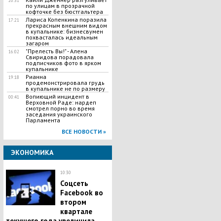
20:31
по улицам в прозрачной
кофточке без бюстгальтера
Лариса Копенкина поразила
17:21
прекрасным внешним видом
в купальнике: бизнесвумен
похвасталась идеальным
загаром
"Прелесть Вы!" - Алена
16:02
Свиридова порадовала
подписчиков фото в ярком
купальнике
Рианна
19:18
продемонстрировала грудь
в купальнике не по размеру
Вопиющий инцидент в
00:41
Верховной Раде: нардеп
смотрел порно во время
заседания украинского
Парламента
ВСЕ НОВОСТИ »
ЭКОНОМИКА
10:30
Соцсеть
Facebook во
втором
квартале
текущего года увеличила