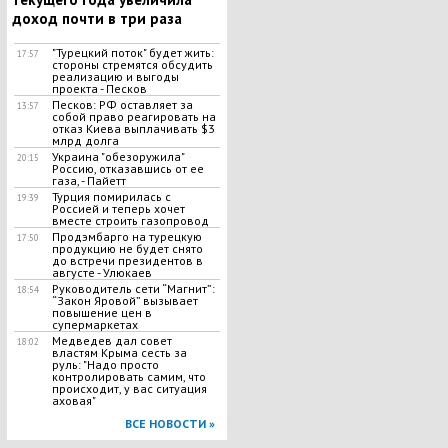
доход почти в три раза
"Турецкий поток" будет жить:
17:57
стороны стремятся обсудить
реализацию и выгоды
проекта - Песков
Песков: РФ оставляет за
13:57
собой право реагировать на
отказ Киева выплачивать $3
млрд долга
Украина "обезоружила"
20:15
Россию, отказавшись от ее
газа, - Пайетт
Турция помирилась с
19:39
Россией и теперь хочет
вместе строить газопровод
Продэмбарго на турецкую
17:50
продукцию не будет снято
до встречи президентов в
августе - Улюкаев
Руководитель сети “Магнит”:
18:54
“Закон Яровой” вызывает
повышение цен в
супермаркетах
​Медведев дал совет
18:02
властям Крыма сесть за
руль: "Надо просто
контролировать самим, что
происходит, у вас ситуация
аховая"
ВСЕ НОВОСТИ »