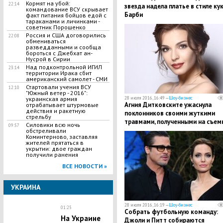
Кормят на убой:
22:14
звезда надела платье в стиле ку
командование ВСУ скрывает
Барби
факт питания бойцов едой с
тараканами и личинками -
советник Порошенко
Россия и США договорились
22:08
обмениваться
разведданными и сообща
бороться с Джебхат ан-
Нусрой в Сирии
Над подконтрольной ИГИЛ
23:14
территории Ирака сбит
американский самолет - СМИ
Стартовали учения ВСУ
12:10
"Южный ветер - 2016":
28 июля 2016, 16:49 —
Шоу-бизнес
украинская армия
Агния Дитковските ужаснула
отрабатывает штурмовые
действия и ракетную
поклонников своими жуткими
стрельбу
травмами, полученными на съем
Силовики всю ночь
09:57
обстреливали
Коминтерново, заставляя
жителей прятаться в
укрытии: двое граждан
получили ранения
ВСЕ НОВОСТИ »
УКРАИНА
28 июля 2016, 16:19 —
Шоу-бизнес
01:25
Собрать футбольную команду:
На Украине
Джоли и Питт собираются