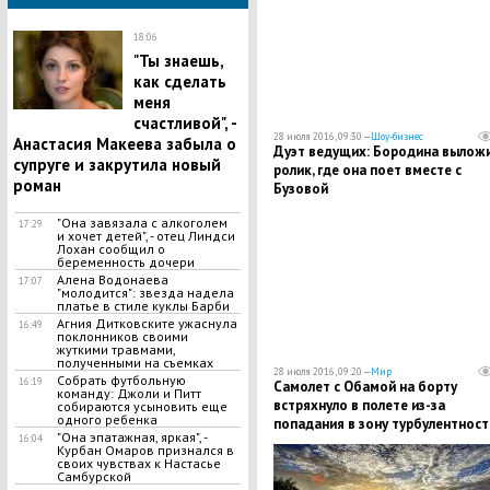
18:06
"Ты знаешь,
как сделать
меня
счастливой", -
28 июля 2016, 09:30 —
Шоу-бизнес
Анастасия Макеева забыла о
Дуэт ведущих: Бородина вылож
супруге и закрутила новый
ролик, где она поет вместе с
роман
Бузовой
"Она завязала с алкоголем
17:29
и хочет детей", - отец Линдси
Лохан сообщил о
беременность дочери
Алена Водонаева
17:07
"молодится": звезда надела
платье в стиле куклы Барби
Агния Дитковските ужаснула
16:49
поклонников своими
жуткими травмами,
полученными на съемках
28 июля 2016, 09:20 —
Мир
Собрать футбольную
16:19
Самолет с Обамой на борту
команду: Джоли и Питт
встряхнуло в полете из-за
собираются усыновить еще
одного ребенка
попадания в зону турбулентност
"Она эпатажная, яркая", -
16:04
Курбан Омаров признался в
своих чувствах к Настасье
Самбурской