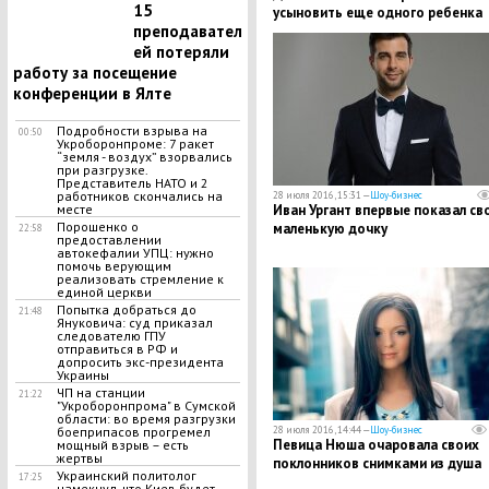
15
усыновить еще одного ребенка
преподавател
ей потеряли
работу за посещение
конференции в Ялте
Подробности взрыва на
00:50
Укроборонпроме: 7 ракет
“земля - воздух” взорвались
при разгрузке.
Представитель НАТО и 2
работников скончались на
28 июля 2016, 15:31 —
Шоу-бизнес
Иван Ургант впервые показал св
месте
Порошенко о
маленькую дочку
22:58
предоставлении
автокефалии УПЦ: нужно
помочь верующим
реализовать стремление к
единой церкви
Попытка добраться до
21:48
Януковича: суд приказал
следователю ГПУ
отправиться в РФ и
допросить экс-президента
Украины
ЧП на станции
21:22
"Укроборонпрома" в Сумской
области: во время разгрузки
28 июля 2016, 14:44 —
Шоу-бизнес
боеприпасов прогремел
Певица Нюша очаровала своих
мощный взрыв – есть
жертвы
поклонников снимками из душа
Украинский политолог
17:25
намекнул, что Киев будет