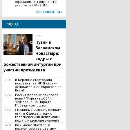
официально допущены к
участию в ОИ - 2016
ВСЕ НОВОСТИ »
ФОТО
14:31
Путин в
Валаамском
монастыре:
кадры с
божественной литургии при
участии президента
В Берлине стартовала
21:44
встреча глав МИД стран-
основательниц Евросоза по
Brexit
Россия впервые показала
15:32
новый "Курганец-25" и
"Бумеранг" на Параде
Победы - фотофакт
Стихийный митинг у Вечного
13:37
огня в Одессе: люди с
георгиевскими ленточками
подняли красные знамена
Во Львове "Шахтер" в
16:21
полном составе цветами