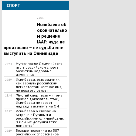
СПОРТ
23:23
Исинбаева об
окончательно
м решении
IAAF: чуда не
произошло – не судьба мне
выступить на Олимпиаде
Мутко: после Олимпийских
22:34
игр в российском спорте
возможны кадровые
изменения
Исинбаева: есть задумки,
20:39
как вернуть российским
легкоатлетам честное имя,
но пока это секрет
"Чистый спорт есть – я тому
18:44
прямое доказательство", -
Исинбаева не теряет
надежд выступить на ОИ
Исинбаева о слезах на
00:27
встрече с Путиным и
российскими олимпийцами:
"Сильные девушки тоже
ломаются"
Больше половины из 387
22:19
российских спортсменов