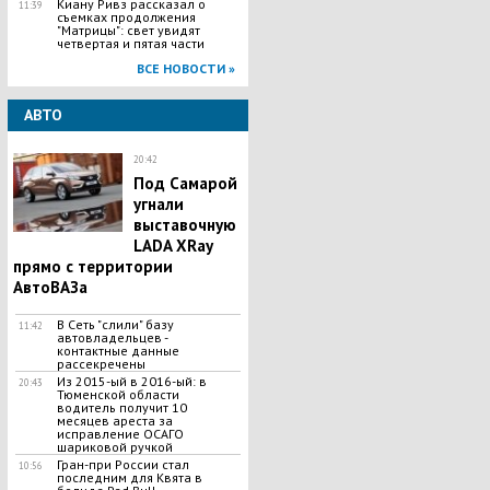
Киану Ривз рассказал о
11:39
съемках продолжения
"Матрицы": свет увидят
четвертая и пятая части
ВСЕ НОВОСТИ »
АВТО
20:42
Под Самарой
угнали
выставочную
LADA XRay
прямо с территории
АвтоВАЗа
В Сеть "слили" базу
11:42
автовладельцев -
контактные данные
рассекречены
Из 2015-ый в 2016-ый: в
20:43
Тюменской области
водитель получит 10
месяцев ареста за
исправление ОСАГО
шариковой ручкой
Гран-при России стал
10:56
последним для Квята в