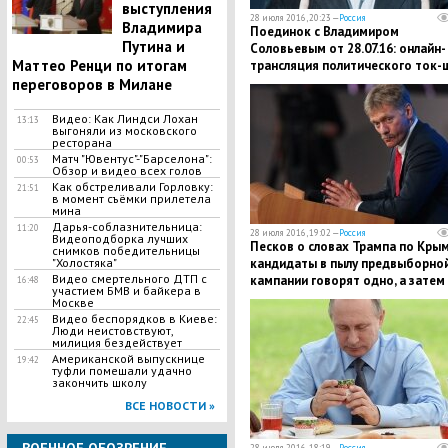
выступления
28 июля 2016, 20:23 —
Россия
Владимира
Поединок с Владимиром
Путина и
Соловьевым от 28.07.16: онлайн-
Маттео Ренци по итогам
трансляция политического ток-
переговоров в Милане
Видео: Как Линдси Лохан
13:13
выгоняли из московского
ресторана
Матч "Ювентус"-"Барселона":
00:53
Обзор и видео всех голов
Как обстреливали Горловку:
21:51
в момент съёмки прилетела
мина
Дарья-соблазнительница:
11:20
28 июля 2016, 19:02 —
Россия
Видеоподборка лучших
Песков о словах Трампа по Крым
снимков победительницы
кандидаты в пылу предвыборно
"Холостяка"
Видео смертельного ДТП с
кампании говорят одно, а затем
16:48
участием БМВ и байкера в
меняют риторику
Москве
Видео беспорядков в Киеве:
22:45
Люди неистовствуют,
милиция бездействует
Американской выпускнице
19:42
туфли помешали удачно
закончить школу
ВСЕ НОВОСТИ »
28 июля 2016, 18:19 —
Россия