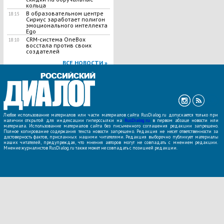
кольца
В образовательном центре
18:15
Сириус заработает полигон
эмоционального интеллекта
Ego
CRM-система OneBox
18:10
восстала против своих
создателей
ВСЕ НОВОСТИ »
Любое использование материалов или части материалов сайта RusDialog.ru допускается только при
наличии открытой для индексации гиперссылки на
RusDialog.ru
в первом абзаце новости или
материала. Использование материалов сайта без письменного соглашения редакции запрещено.
Полное копирование содержания текста новости запрещено. Редакция не несет ответственности за
достоверность фактов, присланных нашими читателями. Редакция выборочно публикует материалы
наших читателей, предупреждая, что мнения авторов могут не совпадать с мнением редакции.
Мнение журналистов RusDialog.ru также может не совпадать с позицией редакции.