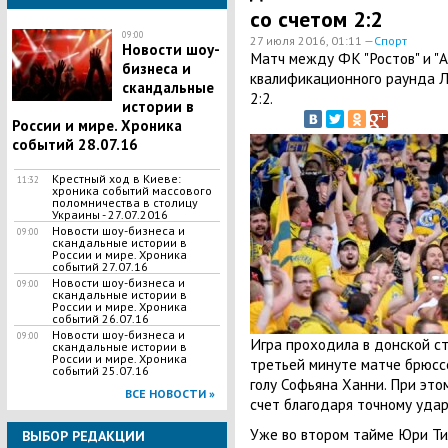
со счетом 2:2
09:00
27 июля 2016, 01:11 —
Спорт
Новости шоу-
Матч между ФК "Ростов" и "А
бизнеса и
квалификационного раунда Л
скандальные
2:2.
истории в
России и мире. Хроника
событий 28.07.16
Крестный ход в Киеве:
11:32
хроника событий массового
поломничества в столицу
Украины - 27.07.2016
Новости шоу-бизнеса и
09:00
скандальные истории в
России и мире. Хроника
событий 27.07.16
Новости шоу-бизнеса и
09:00
скандальные истории в
России и мире. Хроника
событий 26.07.16
Новости шоу-бизнеса и
09:00
Игра проходила в донской ст
скандальные истории в
России и мире. Хроника
третьей минуте матче брюссе
событий 25.07.16
голу Софьяна Ханни. При этом
ВСЕ НОВОСТИ »
счет благодаря точному удар
Уже во втором тайме Юри Ти
ВЫБОР РЕДАКЦИИ