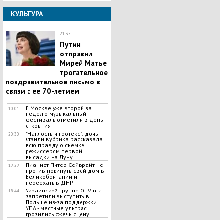
КУЛЬТУРА
21:35
Путин
отправил
Мирей Матье
трогательное
поздравительное письмо в
связи с ее 70-летием
В Москве уже второй за
10:01
неделю музыкальный
фестиваль отметили в день
открытия
"Наглость и гротекс": дочь
20:30
Стэнли Кубрика рассказала
всю правду о съемке
режиссером первой
высадки на Луну
Пианист Питер Сейврайт не
19:29
против покинуть свой дом в
Великобритании и
переехать в ДНР
Украинской группе Ot Vinta
18:44
запретили выступить в
Польше из-за поддержки
УПА - местные ультрас
грозились сжечь сцену