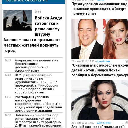
ВОЕННОЕ ОБОЗРЕНИЕ
Путин упрекнул чиновников: вод
на клюкве производят, а йогурт
20:01
почему-то нет
Войска Асада
готовятся к
решающему
штурму
Алеппо – власти призывают
местных жителей покинуть
город
Американские военные на
20:57
28 июля 2016, 17:29 —
Шоу-бизнес
бронетехнике
"Она завязала с алкоголем и хоч
десантировались на
детей", - отец Линдси Лохан
одесский пляж
сообщил о беременность дочер
ВСУ целенаправленно
16:03
открыли огонь по
журналистам ЛНР и РФ на
передовой: в Минобороны
знали о передвижениях
корреспондентов
Росгвардия успешно
14:33
ликвидировала
террористические "банды" в
ходе учений при содействии
артиллерии и авиации
Зайцево и Ясиноватая под
10:37
огнем украинской армии:
ВСУ обстреляли территорию
28 июля 2016, 17:07 —
Шоу-бизнес
ДНР из тяжелой артиллерии
Алена Водонаева "молодится":