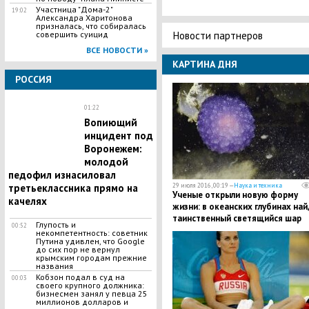
Участница "Дома-2"
19:02
Александра Харитонова
призналась, что собиралась
Новости партнеров
совершить суицид
ВСЕ НОВОСТИ »
КАРТИНА ДНЯ
РОССИЯ
01:22
​Вопиющий
инцидент под
Воронежем:
молодой
педофил изнасиловал
29 июля 2016, 00:19 —
Наука и техника
третьеклассника прямо на
Ученые открыли новую форму
качелях
жизни: в океанских глубинах на
таинственный светящийся шар
Глупость и
00:52
некомпетентность: советник
Путина удивлен, что Google
до сих пор не вернул
крымским городам прежние
названия
​Кобзон подал в суд на
00:03
своего крупного должника:
бизнесмен занял у певца 25
миллионов долларов и