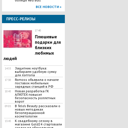
болиде Red Bull
ВСЕ НОВОСТИ »
ПРЕСС-РЕЛИЗЫ
17:40
Плюшевые
подарки для
близких
любимых
людей
Защитник ноутбука:
14:55
выбираем удобную сумку
для лэптопа
Romoss объявила о начале
17:30
поставок мобильных
зарядных станций в РФ
Новая разработка ГК
10:45
АЛЮТЕХ повысит
безопасность роллетных
ворот
В Telo’s Beauty рассказали о
09:05
новых методиках
безоперационной
косметологии
К свадебному сезону в
13:45
магазине Gold24 стартовали
скидки на обручальные