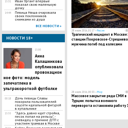
Иван Ургант впервые
15:31
показал свою маленькую
дочку
Певица Нюша очаровала
14:44
своих поклонников
снимками из душа
ВСЕ НОВОСТИ »
28 июля 2016, 01:17 —
Россия
​Трагический инцидент в Москве:
НОВОСТИ 18+
станции Покровское-Стрешнево
мужчина погиб под колесами
поезда
15:00
Анна
Калашникова
опубликовала
провокацион
ное фото: модель
запечатлена в
ультракороткой футболке
28 июля 2016, 00:33 —
Мир
​Массовое закрытие ряда СМИ в
Дочь певицы Славы
00:18
Турции: попытка военного
покорила пользователей
соцсети идеальной фигурой
переворота остановила работу 
в купальнике
телеканалов и 45 газет
"Здесь давно идет стройка,
15:55
песок попал на рельсы", -
очевидец о причине ДТП с
участием трамвая в Москве
Кайли Дженнер разгуливает