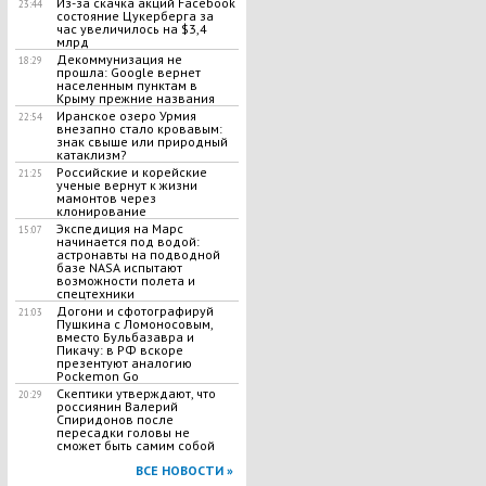
Из-за скачка акций Facebook
23:44
cостояние Цукерберга за
час увеличилось на $3,4
млрд
Декоммунизация не
18:29
прошла: Google вернет
населенным пунктам в
Крыму прежние названия
Иранское озеро Урмия
22:54
внезапно стало кровавым:
знак свыше или природный
катаклизм?
Российские и корейские
21:25
ученые вернут к жизни
мамонтов через
клонирование
Экспедиция на Марс
15:07
начинается под водой:
астронавты на подводной
базе NASA испытают
возможности полета и
спецтехники
Догони и сфотографируй
21:03
Пушкина с Ломоносовым,
вместо Бульбазавра и
Пикачу: в РФ вскоре
презентуют аналогию
Pockemon Go
Скептики утверждают, что
20:29
россиянин Валерий
Спиридонов после
пересадки головы не
сможет быть самим собой
ВСЕ НОВОСТИ »