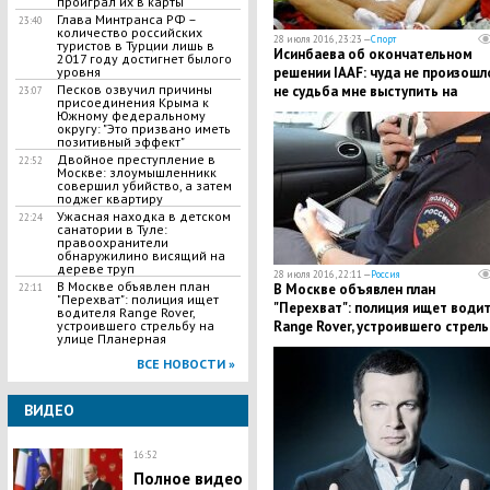
проиграл их в карты
Глава Минтранса РФ –
23:40
количество российских
28 июля 2016, 23:23 —
Спорт
туристов в Турции лишь в
Исинбаева об окончательном
2017 году достигнет былого
решении IAAF: чуда не произошл
уровня
​Песков озвучил причины
не судьба мне выступить на
23:07
присоединения Крыма к
Олимпиаде
Южному федеральному
округу: "Это призвано иметь
позитивный эффект"
​Двойное преступление в
22:52
Москве: злоумышленникк
совершил убийство, а затем
поджег квартиру
​Ужасная находка в детском
22:24
санатории в Туле:
правоохранители
обнаружилино висящий на
дереве труп
28 июля 2016, 22:11 —
Россия
В Москве объявлен план
В Москве объявлен план
22:11
"Перехват": полиция ищет
"Перехват": полиция ищет води
водителя Range Rover,
Range Rover, устроившего стрель
устроившего стрельбу на
улице Планерная
на улице Планерная
ВСЕ НОВОСТИ »
ВИДЕО
16:52
Полное видео