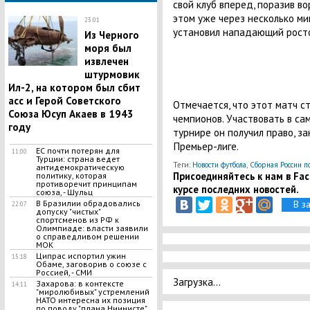
свой клуб вперед, поразив во
этом уже через несколько ми
23:01
установил нападающий рост
Из Черного
моря был
извлечен
штурмовик
Ил-2, на котором был сбит
асс и Герой Советского
Отмечается, что этот матч ст
Союза Юсуп Акаев в 1943
чемпионов. Участвовать в с
году
турнире он получил право, за
Премьер-лиге.
ЕС почти потерян для
11:00
Турции: страна ведет
Теги:
Новости футбола
,
Сборная России п
антидемократическую
Присоединяйтесь к нам в Face
политику, которая
противоречит принципам
курсе последних новостей.
союза, - Шульц
В з
В Бразилии обрадовались
22:07
допуску "чистых"
спортсменов из РФ к
Олимпиаде: власти заявили
о справедливом решении
МОК
Ципрас испортил ужин
15:18
Обаме, заговорив о союзе с
Россией, - СМИ
Загрузка...
Захарова: в контексте
14:11
"миролюбивых" устремлений
НАТО интересна их позиция
по поводу "плана Ниинисте"