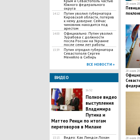
Крым и Севастополь частью
28 июля 20
Южного федерального
Певица
округа
поклон
Путин уволил губернатора
14:12
Кировской области, потеряв
к нему доверие. Сейчас
чиновник находится под
арестом
Официально: Путин уволил
14:00
Зурабова с должности
посла России на Украине
после семи лет работы
Путин отрядил губернатора
13:39
Севастополя Сергея
Меняйло в Сибирь
ВСЕ НОВОСТИ »
28 июля 20
Официа
ВИДЕО
Севаст
федера
16:52
Полное видео
выступления
Владимира
Путина и
Маттео Ренци по итогам
переговоров в Милане
Видео: Как Линдси Лохан
13:13
28 июля 20