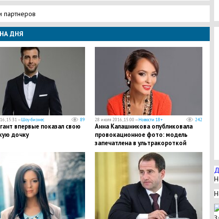
и партнеров
НА ДНЯ
16, 15:31 —
Шоу-бизнес
89
28 июля 2016, 15:00 —
Новости 18+
242
гант впервые показал свою
Анна Калашникова опубликовала
кую дочку
провокационное фото: модель
запечатлена в ультракороткой
футболке
Д
Н
Н
З