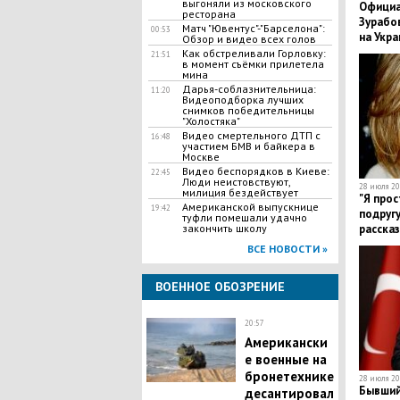
выгоняли из московского
Официа
ресторана
Зурабов
Матч "Ювентус"-"Барселона":
00:53
на Укра
Обзор и видео всех голов
Как обстреливали Горловку:
21:51
в момент съёмки прилетела
мина
Дарья-соблазнительница:
11:20
Видеоподборка лучших
снимков победительницы
"Холостяка"
Видео смертельного ДТП с
16:48
участием БМВ и байкера в
Москве
Видео беспорядков в Киеве:
22:45
Люди неистовствуют,
28 июля 20
милиция бездействует
"Я прос
Американской выпускнице
19:42
подругу
туфли помешали удачно
рассказ
закончить школу
девушк
ВСЕ НОВОСТИ »
ВОЕННОЕ ОБОЗРЕНИЕ
20:57
Американски
е военные на
бронетехнике
28 июля 20
Бывший
десантировал