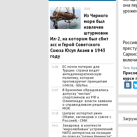
она пе
23:01
урожен
Из Черного
моря был
извлечен
штурмовик
Ил-2, на котором был сбит
Россия
асс и Герой Советского
престу
Союза Юсуп Акаев в 1943
Саркис
году
включи
ЕС почти потерян для
11:00
Теги:
Кри
Турции: страна ведет
Присое
антидемократическую
политику, которая
курсе 
противоречит принципам
союза, - Шульц
В Бразилии обрадовались
22:07
допуску "чистых"
спортсменов из РФ к
Олимпиаде: власти заявили
о справедливом решении
МОК
Ципрас испортил ужин
15:18
Обаме, заговорив о союзе с
Загрузк
Россией, - СМИ
Захарова: в контексте
14:11
"миролюбивых" устремлений
НАТО интересна их позиция
по поводу "плана Ниинисте"