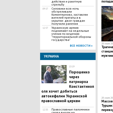
попадан
действия и ракетную
стрельбу
Силовики всю ночь
09:57
обстреливали
Коминтерново, заставляя
жителей прятаться в
укрытии: двое граждан
получили ранения
Украинскую армию
12:57
поднимают на недельные
учения по ведению
"территориальной обороны
государства"
28 июля 20
ВСЕ НОВОСТИ »
​Трагич
станци
мужчин
УКРАИНА
поезда
13:19
Порошенко
через
патриарха
Константиноп
оля хочет добиться
автокефалии Украинской
28 июля 20
православной церкви
​Массо
Турции
Православные паломники
перево
12:35
снова вышли на