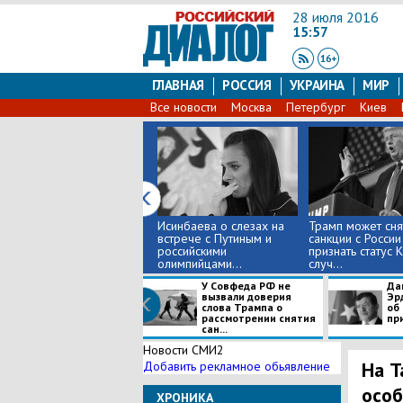
28 июля 2016
15:57
ГЛАВНАЯ
РОССИЯ
УКРАИНА
МИР
Все новости
Москва
Петербург
Киев
Исинбаева о слезах на
Трамп может сня
встрече с Путиным и
санкции с России
российскими
признать статус 
олимпийцами...
случ...
У Совфеда РФ не
Да
вызвали доверия
Эр
слова Трампа о
об
рассмотрении снятия
при
сан...
Новости СМИ2
На Т
Добавить рекламное обьявление
особ
ХРОНИКА