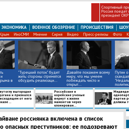
Спортивный при
Россия поедет 
президент ОКР
ЭКОНОМИКА
ВОЕННОЕ ОБОЗРЕНИЕ
ПРОИСШЕСТВИЯ
ШОУ
Крым
ИноСМИ
Мнение
Сирия
Видео
Пресс-релизы
Фото
К
ть
"Турецкий поток" будет
Давайте покажем всему
Путин о
 и
жить: стороны стремятся
миру, что мы умеем
скандал
Крыма в
обсудить реализаци...
побеждать чисто и
"Недал
открыт...
политик
оставляю
вутоглу выгородил
Российские и
Медведев
догана и признался
корейские ученые
однопар
 исходящем от него
вернут к жизни
партия р
казе ...
мамонтов через
должны го
клонирован...
айване россиянка включена в список
о опасных преступников: ее подозревают