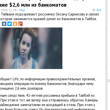
аже $2,6 млн из банкоматов
 2016, 11:28 —
Мир
861
 Тайваня подозревают россиянку Оксану Саркисову в связях
 которая занимается кражей денег из банкоматов в Тайбэе.
общает Life, по информации правоохранительных органов,
оводила операции по взлому банкоматов, благодаря чему
охищено 2,6 млн долларов.
ным следствия, 42-летняя россиянка прибыла в Тайбэй из
 При этом в тот же вечер она отправилась обратно. Камеры
аблюдения запечатлели ее входящей в отель. При этом у
ы была большая сумка. По предварительной информации,