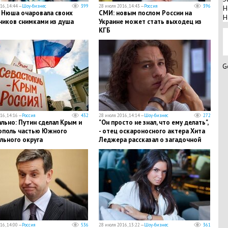
16, 14:44 —
Шоу-бизнес
399
28 июля 2016, 14:43 —
Россия
396
Н
 Нюша очаровала своих
СМИ: новым послом России на
Н
ников снимками из душа
Украине может стать выходец из
КГБ
G
16, 14:16 —
Россия
432
28 июля 2016, 14:14 —
Шоу-бизнес
272
льно: Путин сделал Крым и
"Он просто не знал, что ему делать",
ополь частью Южного
- отец оскароносного актера Хита
льного округа
Леджера рассказал о загадочной
смерти своего сына
16, 14:00 —
Россия
536
28 июля 2016, 13:22 —
Шоу-бизнес
361