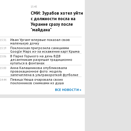
15:45
СМИ: Зурабов хотел уйти
с должности посла на
Украине сразу после
"майдана"
Иван Ургант впервые показал свою
15:31
маленькую дочку
Поклонская пригрозила санкциями
15:19
Google Maps из-за искажения карт Крыма
В Парке Горького на день ВДВ
15:06
десантникам разрешат традиционно
купаться в фонтанах
Анна Калашникова опубликовала
15:00
провокационное фото: модель
запечатлена в ультракороткой футболке
Певица Нюша очаровала своих
14:44
поклонников снимками из душа
ВСЕ НОВОСТИ »