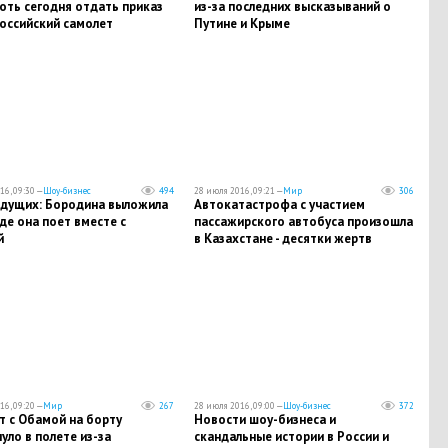
оть сегодня отдать приказ
из-за последних высказываний о
оссийский самолет
Путине и Крыме
16, 09:30 —
Шоу-бизнес
494
28 июля 2016, 09:21 —
Мир
306
едущих: Бородина выложила
Автокатастрофа с участием
где она поет вместе с
пассажирского автобуса произошла
й
в Казахстане - десятки жертв
16, 09:20 —
Мир
267
28 июля 2016, 09:00 —
Шоу-бизнес
372
т с Обамой на борту
Новости шоу-бизнеса и
уло в полете из-за
скандальные истории в России и