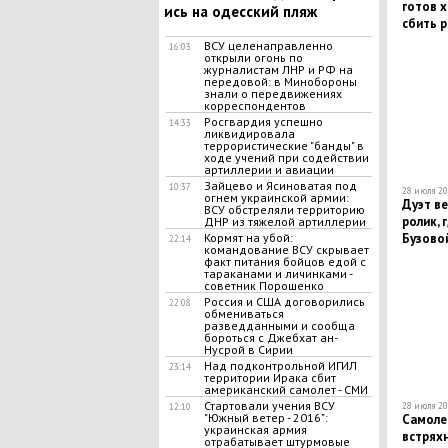
готов х
ись на одесский пляж
сбить р
ВСУ целенаправленно
16:03
открыли огонь по
журналистам ЛНР и РФ на
передовой: в Минобороны
знали о передвижениях
корреспондентов
Росгвардия успешно
14:33
ликвидировала
террористические "банды" в
ходе учений при содействии
артиллерии и авиации
Зайцево и Ясиноватая под
10:37
28 июля 20
огнем украинской армии:
Дуэт в
ВСУ обстреляли территорию
ролик, 
ДНР из тяжелой артиллерии
Бузово
Кормят на убой:
22:14
командование ВСУ скрывает
факт питания бойцов едой с
тараканами и личинками -
советник Порошенко
Россия и США договорились
22:08
обмениваться
разведданными и сообща
бороться с Джебхат ан-
Нусрой в Сирии
Над подконтрольной ИГИЛ
23:14
территории Ирака сбит
американский самолет - СМИ
Стартовали учения ВСУ
28 июля 20
12:10
"Южный ветер - 2016":
Самоле
украинская армия
встряхн
отрабатывает штурмовые