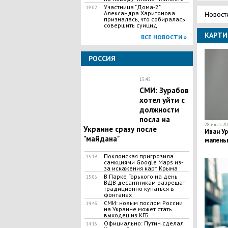
Участница "Дома-2"
19:02
Александра Харитонова
Новост
призналась, что собиралась
совершить суицид
КАРТИ
ВСЕ НОВОСТИ »
РОССИЯ
15:45
СМИ: Зурабов
хотел уйти с
должности
посла на
28 июля 20
Украине сразу после
Иван Ур
"майдана"
малень
Поклонская пригрозила
15:19
санкциями Google Maps из-
за искажения карт Крыма
В Парке Горького на день
15:06
ВДВ десантникам разрешат
традиционно купаться в
фонтанах
СМИ: новым послом России
14:43
на Украине может стать
выходец из КГБ
Официально: Путин сделал
14:16