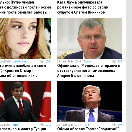
льно: Путин уволил
Катя Жужа опубликовала
а с должности посла России
романтичное фото со своим
ине после семи лет работы
супругом Олегом Винником
16, 13:01 —
Шоу-бизнес
1044
28 июля 2016, 12:45 —
Россия
513
то очень влюблена в свою
Официально: Медведев отправил в
", - Кристен Стюарт
отставку главного таможенника
ала об отношениях с
Андрея Бельянинова
ой
16, 12:08 —
Мир
3675
28 июля 2016, 10:17 —
Мир
349
 премьер-министр Турции
Обама обозвал Трампа "подлизой"