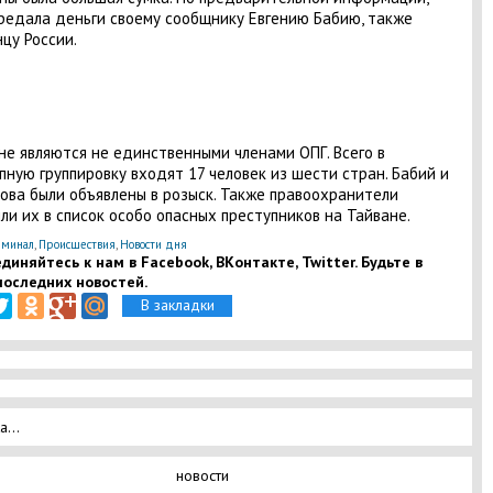
редала деньги своему сообщнику Евгению Бабию, также
цу России.
не являются не единственными членами ОПГ. Всего в
пную группировку входят 17 человек из шести стран. Бабий и
ова были объявлены в розыск. Также правоохранители
ли их в список особо опасных преступников на Тайване.
минал
,
Происшествия
,
Новости дня
диняйтесь к нам в Facebook, ВКонтакте, Twitter. Будьте в
последних новостей.
В закладки
а...
новости