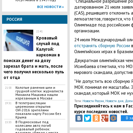
"Специальное разрешение рос
датированном 21 июля заявл
ВСЕ НОВОСТИ »
(CAS), решившего отклонить 
легкоатлетов, говорится, чт
РОССИЯ
Олимпиаде под российским ф
организации.
22:41
Кровавый
24 июля Международный ол
случай под
отстранять сборную России
Калугой:
Олимпийских играх в Бразили
наркоман в
Двукратная олимпийская чем
поисках денег на дозу
Исинбаева отметила, что МО
зарезал брата и мать, после
чего получил несколько пуль
мирового скандала, допустив
от отца
"Не допустить всю сборную Р
МОК понимал ее масштабы. Э
Колотые ранения шеи и
21:58
грудной клетки: журналиста
скандал, который МОК не нуж
Михаила Мацкива нашли
изрезанным в Москве
Теги:
Новости России
,
Новости дня
,
Допи
В телетрансляции
19:31
Присоединяйтесь к нам в Face
церемонии открытия
ОИ-2016 зрителями
курсе последних новостей.
показали карту России без
Крыма
В з
В Подмосковье под
15:33
колесами авто погиб
годовалый ребенок:
водитель сбежал с места