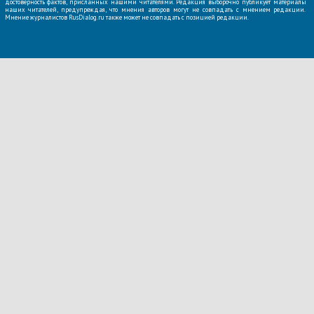
достоверность фактов, присланных нашими читателями. Редакция выборочно публикует материалы
наших читателей, предупреждая, что мнения авторов могут не совпадать с мнением редакции.
Мнение журналистов RusDialog.ru также может не совпадать с позицией редакции.