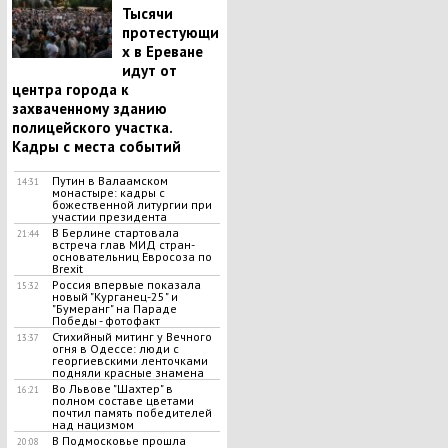
Тысячи
протестующи
х в Ереване
идут от
центра города к
захваченному зданию
полицейского участка.
Кадры с места событий
Путин в Валаамском
14:31
монастыре: кадры с
божественной литургии при
участии президента
В Берлине стартовала
21:44
встреча глав МИД стран-
основательниц Евросоза по
Brexit
Россия впервые показала
15:32
новый "Курганец-25" и
"Бумеранг" на Параде
Победы - фотофакт
Стихийный митинг у Вечного
13:37
огня в Одессе: люди с
георгиевскими ленточками
подняли красные знамена
Во Львове "Шахтер" в
16:21
полном составе цветами
почтил память победителей
над нацизмом
В Подмосковье прошла
20:08