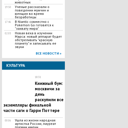
животных
Ученые рассказали о
19:50
поведении мужчин и
женщин во время
безработицы
В Niantic совместно с
17:46
Pokemon Go готовятся к
"захвату мира"
Новая веха в изучении
02:03
Марса: новый аппарат будет
обстреливать "красную
планету" и записывать ее
звуки
ВСЕ НОВОСТИ »
КУЛЬТУРА
18:31
Книжный бум:
москвичи за
день
раскупили все
экземпляры финальной
части саги о Гарри Поттере
Ушла из жизни народная
00:06
артистка России, лауреат
премии имени