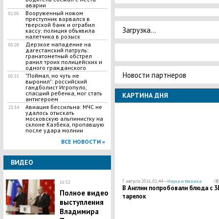
аварии
Вооруженный ножом
01:00
преступник ворвался в
тверской банк и ограбил
Загрузка...
кассу: полиция объявила
налетчика в розыск
Дерзкое нападение на
00:28
дагестанский патруль:
гранатометный обстрел
ранил троих полицейских и
одного гражданского
Новости партнеров
"Поймал, но чуть не
00:21
выронил": российский
гандболист Игропуло,
спасший ребенка, мог стать
КАРТИНА ДНЯ
антигероем
Авиация бессильна: МЧС не
23:34
удалось отыскать
московскую альпинистку на
склоне Казбека, пропавшую
после удара молнии
ВСЕ НОВОСТИ »
ВИДЕО
7 августа 2016, 01:44 —
Наука и техника
16:52
В Англии попробовали блюда с 3
Полное видео
тарелок
выступления
Владимира