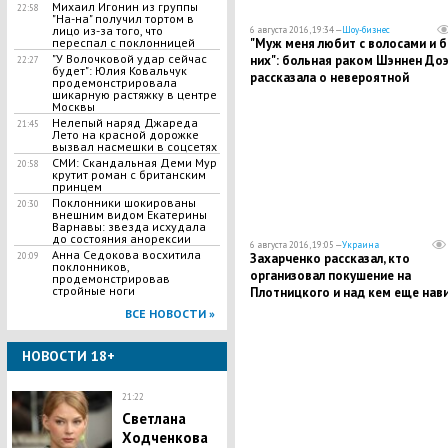
Михаил Игонин из группы
22:58
"На-на" получил тортом в
лицо из-за того, что
6 августа 2016, 19:34 —
Шоу-бизнес
"Муж меня любит с волосами и б
переспал с поклонницей
"У Волочковой удар сейчас
них": больная раком Шэннен До
22:27
будет": Юлия Ковальчук
рассказала о невероятной
продемонстрировала
поддержке супруга
шикарную растяжку в центре
Москвы
Нелепый наряд Джареда
21:45
Лето на красной дорожке
вызвал насмешки в соцсетях
СМИ: Скандальная Деми Мур
20:58
крутит роман с британским
принцем
Поклонники шокированы
20:30
внешним видом Екатерины
Варнавы: звезда исхудала
до состояния анорексии
6 августа 2016, 19:05 —
Украина
Анна Седокова восхитила
Захарченко рассказал, кто
20:09
поклонников,
организовал покушение на
продемонстрировав
стройные ноги
Плотницкого и над кем еще нав
угроза
ВСЕ НОВОСТИ »
НОВОСТИ 18+
21:22
Светлана
Ходченкова