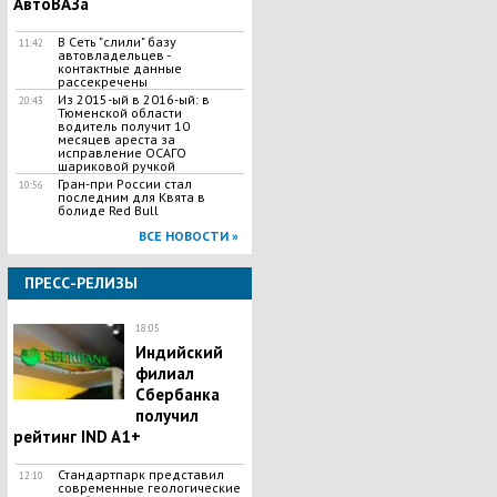
АвтоВАЗа
В Сеть "слили" базу
11:42
автовладельцев -
контактные данные
рассекречены
Из 2015-ый в 2016-ый: в
20:43
Тюменской области
водитель получит 10
месяцев ареста за
исправление ОСАГО
шариковой ручкой
Гран-при России стал
10:56
последним для Квята в
болиде Red Bull
ВСЕ НОВОСТИ »
ПРЕСС-РЕЛИЗЫ
18:05
Индийский
филиал
Сбербанка
получил
рейтинг IND A1+
Стандартпарк представил
12:10
современные геологические