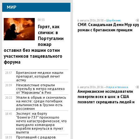
МИР
00:53
6 августа 2016, 20:58 —
Шоу-бизнес
СМИ: Скандальная Деми Мур кру
Горят, как
роман с британским принцем
спички: в
Португалии
пожар
оставил без машин сотни
участников танцевального
форума
Британские медики нашли
23:57
препарат, который лечит
астму
Неизвестные открыли
20:39
6 августа 2016, 20:36 —
Наука и техника
стрельбу в метро недалеко
Американские исследователи
от "Мараканы" в Рио
повергли всех в шок: в США
Упали в обрыв и скончались
20:22
на месте: среди погибших
позволят скрещивать людей и
альпинистов в Грузии есть
животных
россиянин
Эксперт: на борту
18:45
"Боинга-737" произошло
нечто катастрофическое, что
вынудило командира
корабля вернуться в пункт
вылета
Пропавший с радаров
18:33