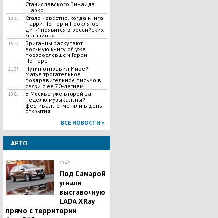
Станиславского Зинаида
Шарко
Стало известно, когда книга
18:38
"Гарри Поттер и Проклятое
дитя" появится в российских
магазинах
Британцы раскупают
15:29
восьмую книгу об уже
повзрослевшем Гарри
Поттере
Путин отправил Мирей
21:35
Матье трогательное
поздравительное письмо в
связи с ее 70-летием
В Москве уже второй за
10:01
неделю музыкальный
фестиваль отметили в день
открытия
ВСЕ НОВОСТИ »
АВТО
20:42
Под Самарой
угнали
выставочную
LADA XRay
прямо с территории