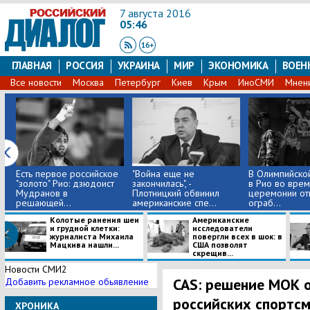
7 августа 2016
05:46
ГЛАВНАЯ
РОССИЯ
УКРАИНА
МИР
ЭКОНОМИКА
ВОЕН
Все новости
Москва
Петербург
Киев
Крым
ИноСМИ
Мнен
Есть первое российское
"Война еще не
В Олимпийско
"золото" Рио: дзюдоист
закончилась", -
в Рио во врем
Мудранов в
Плотницкий обвинил
церемонии от
решающей...
американские спе...
ограб...
Колотые ранения шеи
Американские
и грудной клетки:
исследователи
журналиста Михаила
повергли всех в шок: в
Мацкива нашли...
США позволят
скрещив...
Новости СМИ2
CAS: решение МОК о
Добавить рекламное обьявление
российских спортсм
ХРОНИКА