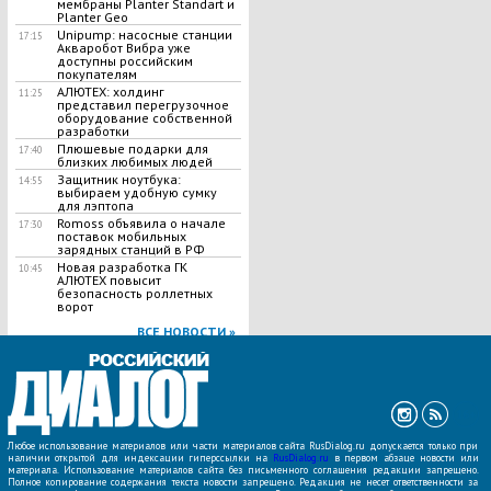
мембраны Planter Standart и
Planter Geo
Unipump: насосные станции
17:15
Акваробот Вибра уже
доступны российским
покупателям
АЛЮТЕХ: холдинг
11:25
представил перегрузочное
оборудование собственной
разработки
Плюшевые подарки для
17:40
близких любимых людей
Защитник ноутбука:
14:55
выбираем удобную сумку
для лэптопа
Romoss объявила о начале
17:30
поставок мобильных
зарядных станций в РФ
Новая разработка ГК
10:45
АЛЮТЕХ повысит
безопасность роллетных
ворот
ВСЕ НОВОСТИ »
Любое использование материалов или части материалов сайта RusDialog.ru допускается только при
наличии открытой для индексации гиперссылки на
RusDialog.ru
в первом абзаце новости или
материала. Использование материалов сайта без письменного соглашения редакции запрещено.
Полное копирование содержания текста новости запрещено. Редакция не несет ответственности за