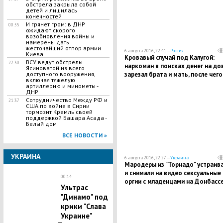
обстрела закрыла собой
детей и лишилась
конечностей
И грянет гром: в ДНР
00:55
ожидают скорого
возобновления войны и
намерены дать
жесточайший отпор армии
6 августа 2016, 22:41 —
Россия
Киева
Кровавый случай под Калугой:
ВСУ ведут обстрелы
22:30
наркоман в поисках денег на до
Ясиноватой из всего
зарезал брата и мать, после чего
доступного вооружения,
включая тяжелую
получил несколько пуль от отца
артиллерию и минометы -
ДНР
Сотрудничество Между РФ и
21:37
США по войне в Сирии
тормозит Кремль своей
поддержкой Башара Асада -
Белый дом
ВСЕ НОВОСТИ »
УКРАИНА
6 августа 2016, 22:27 —
Украина
Мародеры из "Торнадо" устраив
и снимали на видео сексуальные
00:14
оргии с младенцами на Донбассе
Ультрас
депутат ВР
"Динамо" под
крики "Слава
Украине"