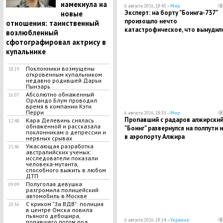
намекнула на
6 августа 2016, 18:45 —
Мир
Эксперт: на борту "Боинга-737"
новые
произошло нечто
отношения: таинственный
катастрофическое, что вынудил
возлюбленный
командира корабля вернуться в
сфотографировал актрису в
пункт вылета
купальнике
Поклонники возмущены
18:19
откровенным купальником
недавно родившей Дарьи
Пынзарь
Абсолютно обнаженный
16:07
Орландо Блум проводил
время в компании Кэти
Перри
6 августа 2016, 18:33 —
Мир
Пропавший с радаров алжирски
Кара Делевинь снялась
12:48
обнаженной и рассказала
"Боинг" развернулся на полпути и
поклонникам о депрессии и
в аэропорту Алжира
нервных срывах
Ужасающая разработка
21:46
австралийских ученых:
исследователи показали
человека-мутанта,
способного выжить в любом
ДТП
Полуголая девушка
09:09
разгромила полицейский
автомобиль в Москве
С криком "За ВДВ": полиция
20:56
в центре Омска ловила
пьяного дебошира,
6 августа 2016, 18:14 —
Украина
попавшего потом под