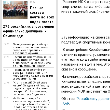
"Решение МОК о запрете на 
20:54
спортсменов, когда-либо дис
Полные
имеет законной силы", - отме
составы
почти во всех
видах спорта:
276 российских спортсменов
официально допущены к
Олимпиаде
Эту информацию на своей ст
подтвердил спортивный юри
Официально: российскую
18:23
армию начали вооружать
"В деле гребцов Корабельщи
готовыми образцами
лазерного оружия
отменить правило, установле
Россия не имеет отношения
22:12
что те, кто когда либо имел
к событиям на Украине, а
вина лежит на Обаме и его
наказание не едут в Рио. Это
администрации - Трамп
сказано в сообщении.
Российский флот будет
13:44
оснащен современными
кораблями в связи с новыми
Напомним, российская спорт
угрозами - Путин
Клишина является единствен
"Кто ты такой? Знай свое
23:46
место". Осудивший "чистку
всех видах легкой атлетики,
рядов" в турецкой армии
комиссии МОК выступит на О
генерал США попал под
горячую руку Эрдогана
Об этом
"Российскому диалог
Из Черного моря был
23:01
извлечен штурмовик Ил-2,
IAAF
.
на котором был сбит асс и
Герой Советского Союза
Юсуп Акаев в 1943 году