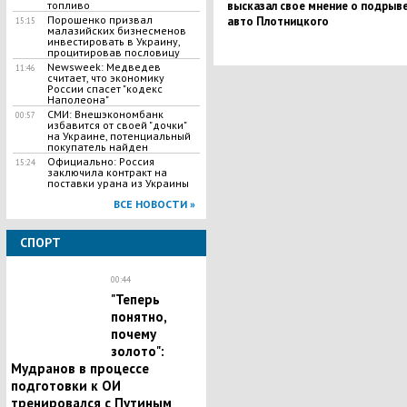
высказал свое мнение о подрыв
топливо
Порошенко призвал
авто Плотницкого
15:15
малазийских бизнесменов
инвестировать в Украину,
процитировав пословицу
Newsweek: Медведев
11:46
считает, что экономику
России спасет "кодекс
Наполеона"
СМИ: Внешэкономбанк
00:57
избавится от своей "дочки"
на Украине, потенциальный
покупатель найден
Официально: Россия
15:24
заключила контракт на
поставки урана из Украины
ВСЕ НОВОСТИ »
СПОРТ
00:44
"Теперь
понятно,
почему
золото":
Мудранов в процессе
подготовки к ОИ
тренировался с Путиным