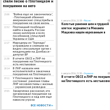
спели песню о Плотницком и
покушении на него
"Война еще не закончилась",
23:00
- Плотницкий обвинил
американские спецслужбы в
6 августа 2016, 21:58 —
Россия
покушении на свою жизнь
Колотые ранения шеи и грудной
Плотницкий пообещал
22:52
клетки: журналиста Михаила
найти и выдать России
Мацкива нашли изрезанным в
своих киллеров и всех
пособников спецслужб
Москве
Украины и США
Мародеры из "Торнадо"
22:27
устраивали и снимали на
видео сексуальные оргии с
младенцами на Донбассе -
депутат ВР
В отчете ОБСЕ и ЛНР по
21:30
покушению на Плотницкого
есть нестыковки
В ЛНР назвали имя
20:14
исполнителей и заказчика
6 августа 2016, 21:30 —
Украина
покушения на Плотницкого
В отчете ОБСЕ и ЛНР по покуше
У Плотницкого тяжелое
19:11
на Плотницкого есть нестыковк
состояние: ранения главы
ЛНР несовместимы с жизнью
– украинская разведка
Захарченко рассказал, кто
19:05
организовал покушение на
Плотницкого и над кем еще
нависла угроза
ВСЕ НОВОСТИ »