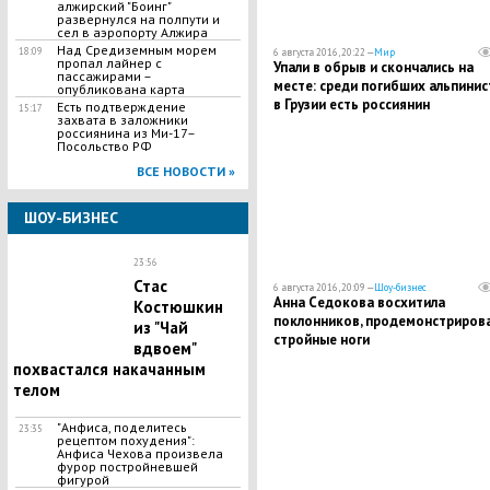
алжирский "Боинг"
развернулся на полпути и
сел в аэропорту Алжира
Над Средиземным морем
18:09
6 августа 2016, 20:22 —
Мир
пропал лайнер с
Упали в обрыв и скончались на
пассажирами –
месте: среди погибших альпинис
опубликована карта
в Грузии есть россиянин
Есть подтверждение
15:17
захвата в заложники
россиянина из Ми-17–
Посольство РФ
ВСЕ НОВОСТИ »
ШОУ-БИЗНЕС
23:56
Стас
6 августа 2016, 20:09 —
Шоу-бизнес
Анна Седокова восхитила
Костюшкин
поклонников, продемонстриров
из "Чай
стройные ноги
вдвоем"
похвастался накачанным
телом
"Анфиса, поделитесь
23:35
рецептом похудения":
Анфиса Чехова произвела
фурор постройневшей
фигурой