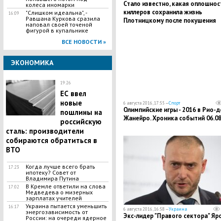
Стало известно, какая оплошнос
колеса иномарки
киллеров сохранила жизнь
"Слишком идеальна", -
16:09
Равшана Куркова сразила
Плотницкому после покушения
наповал своей точеной
фигурой в купальнике
ВСЕ НОВОСТИ »
ЭКОНОМИКА
19:26
ЕС ввел
новые
6 августа 2016, 17:55 —
Спорт
Олимпийские игры - 2016 в Рио-д
пошлины на
Жанейро. Хроника событий 06.08
российскую
сталь: производители
собираются обратиться в
ВТО
Когда лучше всего брать
17:23
ипотеку? Совет от
Владимира Путина
В Кремле ответили на слова
17:02
Медведева о мизерных
зарплатах учителей
Украина пытается уменьшить
16:17
6 августа 2016, 16:58 —
Украина
энергозависимость от
Экс-лидер "Правого сектора" Яр
России: на очереди ядерное