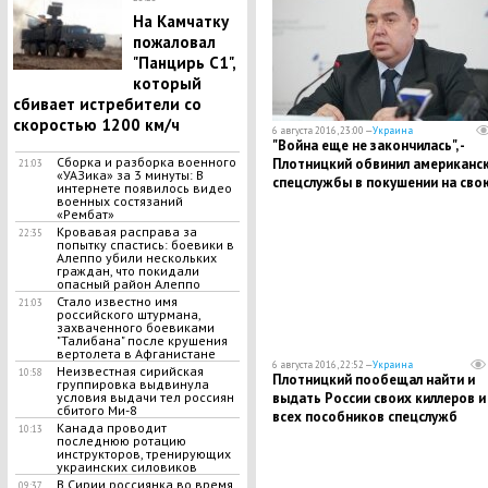
На Камчатку
пожаловал
"Панцирь С1",
который
сбивает истребители со
скоростью 1200 км/ч
6 августа 2016, 23:00 —
Украина
"Война еще не закончилась", -
Сборка и разборка военного
Плотницкий обвинил американс
21:03
«УАЗика» за 3 минуты: В
спецслужбы в покушении на сво
интернете появилось видео
жизнь
военных состязаний
«Рембат»
Кровавая расправа за
22:35
попытку спастись: боевики в
Алеппо убили нескольких
граждан, что покидали
опасный район Алеппо
Стало известно имя
21:03
российского штурмана,
захваченного боевиками
"Талибана" после крушения
вертолета в Афганистане
6 августа 2016, 22:52 —
Украина
Неизвестная сирийская
10:58
Плотницкий пообещал найти и
группировка выдвинула
выдать России своих киллеров и
условия выдачи тел россиян
сбитого Ми-8
всех пособников спецслужб
Канада проводит
10:13
Украины и США
последнюю ротацию
инструкторов, тренирующих
украинских силовиков
В Сирии россиянка во время
09:37