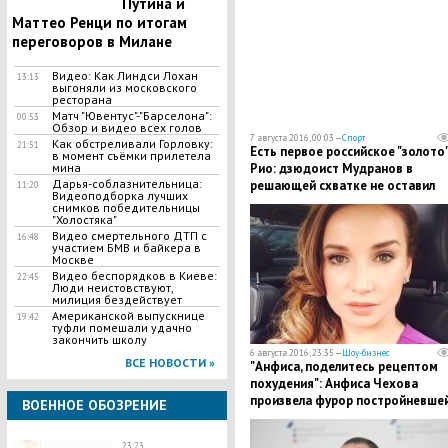
Путина и
Маттео Ренци по итогам
переговоров в Милане
Видео: Как Линдси Лохан
13:13
выгоняли из московского
ресторана
Матч "Ювентус"-"Барселона":
00:53
Обзор и видео всех голов
7 августа 2016, 00:03 —
Спорт
Как обстреливали Горловку:
21:51
Есть первое российское "золото
в момент съёмки прилетела
Рио: дзюдоист Мудранов в
мина
Дарья-соблазнительница:
решающей схватке не оставил
11:20
Видеоподборка лучших
шансов казаху Сметову
снимков победительницы
"Холостяка"
Видео смертельного ДТП с
16:48
участием БМВ и байкера в
Москве
Видео беспорядков в Киеве:
22:45
Люди неистовствуют,
милиция бездействует
Американской выпускнице
19:42
туфли помешали удачно
закончить школу
6 августа 2016, 23:35 —
Шоу-бизнес
ВСЕ НОВОСТИ »
"Анфиса, поделитесь рецептом
похудения": Анфиса Чехова
произвела фурор постройневше
ВОЕННОЕ ОБОЗРЕНИЕ
фигурой
23:23