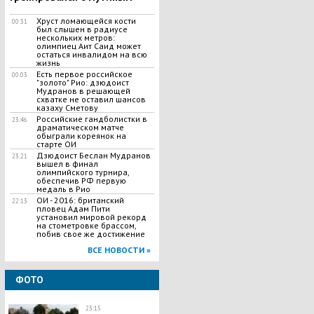
Хруст ломающейся кости
00:31
был слышен в радиусе
нескольких метров:
олимпиец Аит Саид может
остаться инвалидом на всю
жизнь
Есть первое российское
00:03
"золото" Рио: дзюдоист
Мудранов в решающей
схватке не оставил шансов
казаху Сметову
Российские гандболистки в
23:46
драматическом матче
обыграли кореянок на
старте ОИ
Дзюдоист Беслан Мудранов
23:21
вышел в финал
олимпийского турнира,
обеспечив РФ первую
медаль в Рио
ОИ - 2016: британский
22:13
пловец Адам Пити
установил мировой рекорд
на стометровке брассом,
побив свое же достижение
ВСЕ НОВОСТИ »
ФОТО
23:15