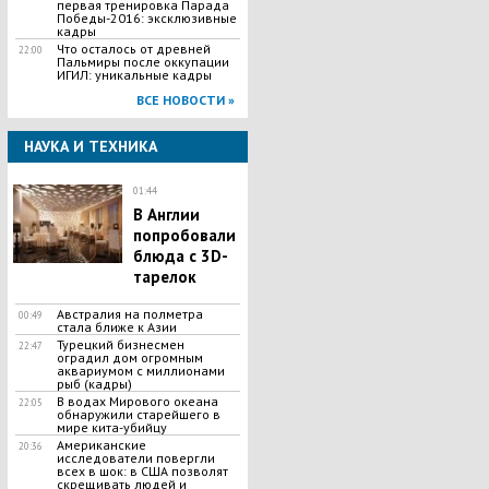
первая тренировка Парада
Победы-2016: эксклюзивные
кадры
Что осталось от древней
22:00
Пальмиры после оккупации
ИГИЛ: уникальные кадры
ВСЕ НОВОСТИ »
НАУКА И ТЕХНИКА
01:44
В Англии
попробовали
блюда с 3D-
тарелок
Австралия на полметра
00:49
стала ближе к Азии
Турецкий бизнесмен
22:47
оградил дом огромным
аквариумом с миллионами
рыб (кадры)
В водах Мирового океана
22:05
обнаружили старейшего в
мире кита-убийцу
Американские
20:36
исследователи повергли
всех в шок: в США позволят
скрещивать людей и