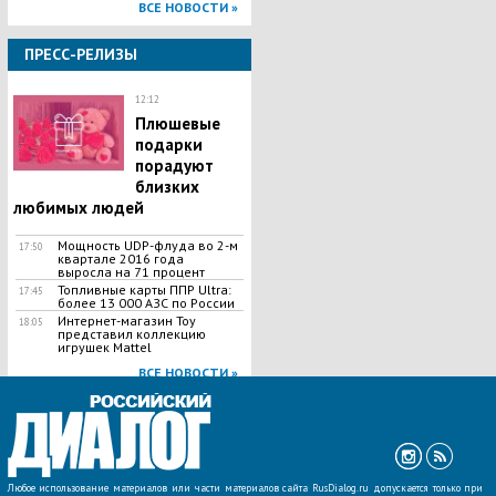
ВСЕ НОВОСТИ »
ПРЕСС-РЕЛИЗЫ
12:12
Плюшевые
подарки
порадуют
близких
любимых людей
Мощность UDP-флуда во 2-м
17:50
квартале 2016 года
выросла на 71 процент
Топливные карты ППР Ultra:
17:45
более 13 000 АЗС по России
Интернет-магазин Toy
18:05
представил коллекцию
игрушек Mattel
ВСЕ НОВОСТИ »
Любое использование материалов или части материалов сайта RusDialog.ru допускается только при