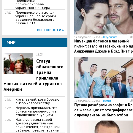
Порошенко,
проигнорировав
украинского лидера
Порошенко огласил для
17:12
украинцев новые сроки
введения безвизового
режима с ЕС
ВСЕ НОВОСТИ »
19 августа 2016, 21:58 —
Шоу-бизнес
Инъекции ботокса и лазерный
МИР
пилинг: стало известно, на что и
Анджелина Джоли и Брэд Питт р
16:03
идеального внешнего вида
Статуя
обнаженного
Трампа
привлекла
многих жителей и туристов
Америки
Кто главный: коты бросают
15:41
19 августа 2016, 20:50 —
Россия
вызов человечеству
Путина разобрали на селфи: в К
Меркель призналась, что
15:25
от желающих сфотографироват
боится напряженности в
с президентом не было отбоя
отношениях с Турцией
Мама устроила своей
15:02
дочери удивительные
приключения, прежде чем
ребенок потеряет зрение