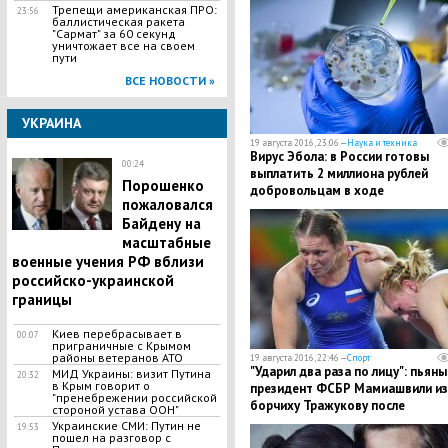
Трепещи американская ПРО:
23:56
баллистическая ракета
"Сармат" за 60 секунд
уничтожает все на своем
пути
ВСЕ НОВОСТИ »
УКРАИНА
19 августа 2016, 23:06 —
Наука и техника
Вирус Эбола: в России готовы
00:24
выплатить 2 миллиона рублей
Порошенко
добровольцам в ходе
пожаловался
тестирования вакцины от
Байдену на
заболевания
масштабные
военные учения РФ вблизи
российско-украинской
границы
Киев перебрасывает в
00:07
приграничные с Крымом
районы ветеранов АТО
19 августа 2016, 22:46 —
Спорт
"Ударил два раза по лицу": пьяны
МИД Украины: визит Путина
20:32
в Крым говорит о
президент ФСБР Мамиашвили из
"пренебрежении российской
борчиху Тражукову после
стороной устава ООН"
поражения в "бронзовом" финал
Украинские СМИ: Путин не
19:53
пошел на разговор с