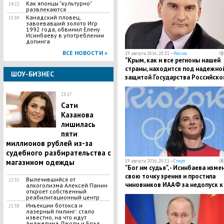
Как японцы "культурно"
14:22
развлекаются
Канадский пловец,
13:39
завоевавший золото Игр
1992 года, обвинил Елену
Исинбаеву в употреблении
допинга
ВСЕ НОВОСТИ »
19 августа 2016, 20:31 —
Россия
"Крым, как и все регионы нашей
страны, находится под надежно
ШОУ-БИЗНЕС
защитой Государства Российског
– глава Крыма Сергей Аксенов.
23:17
Сати
Казанова
лишилась
пяти
миллионов рублей из-за
судебного разбирательства с
магазином одежды
19 августа 2016, 20:11 —
Спорт
"Бог им судья", - Исинбаева изме
свою точку зрения и простила
Вылечившийся от
22:35
чиновников ИААФ за недопуск к
алкоголизма Алексей Панин
откроет собственный
реабилитационный центр
Инъекции ботокса и
21:58
лазерный пилинг: стало
известно, на что идут
Анджелина Джоли и Брэд