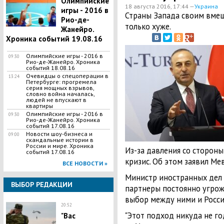
Олимпийские
18 августа 2016, 17:44 —
Украина
игры - 2016 в
Страны Запада своим вмеш
Рио-де-
только хуже.
Жанейро.
Хроника событий 19.08.16
Олимпийские игры - 2016 в
09:30
Рио-де-Жанейро. Хроника
событий 18.08.16
Очевидцы о спецоперации в
13:24
Петербурге: прогремела
серия мощных взрывов,
словно война началась,
людей не впускают в
квартиры
Олимпийские игры - 2016 в
09:30
Рио-де-Жанейро. Хроника
событий 17.08.16
Новости шоу-бизнеса и
09:00
скандальные истории в
России и мире. Хроника
Из-за давления со стороны
событий 17.08.16
кризис. Об этом заявил Ме
ВСЕ НОВОСТИ »
Министр иностранных дел 
ВЫБОР РЕДАКЦИИ
партнеры постоянно угрож
выбор между ними и Росси
20:52
"Этот подход никуда не го
"Вас