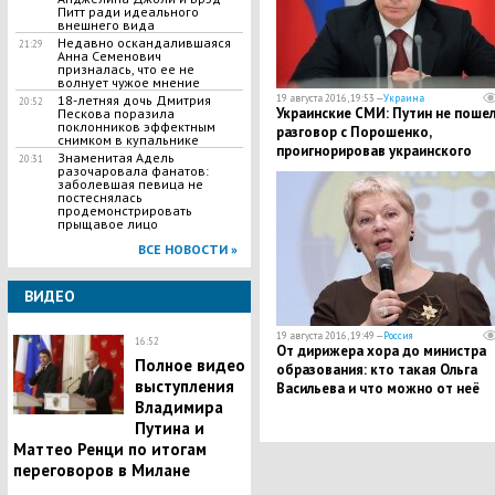
Питт ради идеального
внешнего вида
Недавно оскандалившаяся
21:29
Анна Семенович
призналась, что ее не
волнует чужое мнение
19 августа 2016, 19:53 —
Украина
18-летняя дочь Дмитрия
20:52
Украинские СМИ: Путин не пошел
Пескова поразила
поклонников эффектным
разговор с Порошенко,
снимком в купальнике
проигнорировав украинского
Знаменитая Адель
20:31
лидера
разочаровала фанатов:
заболевшая певица не
постеснялась
продемонстрировать
прыщавое лицо
ВСЕ НОВОСТИ »
ВИДЕО
19 августа 2016, 19:49 —
Россия
16:52
От дирижера хора до министра
Полное видео
образования: кто такая Ольга
выступления
Васильева и что можно от неё
Владимира
ожидать
Путина и
Маттео Ренци по итогам
переговоров в Милане