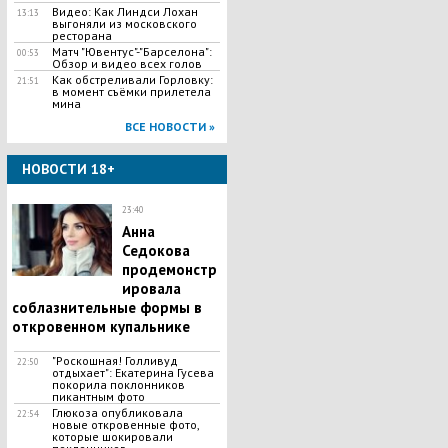
Видео: Как Линдси Лохан
13:13
выгоняли из московского
ресторана
Матч "Ювентус"-"Барселона":
00:53
Обзор и видео всех голов
Как обстреливали Горловку:
21:51
в момент съёмки прилетела
мина
ВСЕ НОВОСТИ »
НОВОСТИ 18+
23:40
Анна
Седокова
продемонстр
ировала
соблазнительные формы в
откровенном купальнике
"Роскошная! Голливуд
22:50
отдыхает": Екатерина Гусева
покорила поклонников
пикантным фото
Глюкоза опубликовала
22:54
новые откровенные фото,
которые шокировали