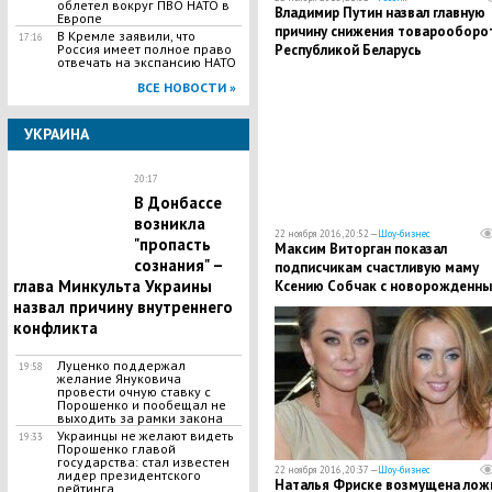
облетел вокруг ПВО НАТО в
Владимир Путин назвал главную
Европе
причину снижения товарооборот
В Кремле заявили, что
17:16
Республикой Беларусь
Россия имеет полное право
отвечать на экспансию НАТО
ВСЕ НОВОСТИ »
УКРАИНА
20:17
В Донбассе
возникла
22 ноября 2016, 20:52 —
Шоу-бизнес
"пропасть
Максим Виторган показал
сознания" –
подписчикам счастливую маму
глава Минкульта Украины
Ксению Собчак с новорожденн
сыном на руках
назвал причину внутреннего
конфликта
Луценко поддержал
19:58
желание Януковича
провести очную ставку с
Порошенко и пообещал не
выходить за рамки закона
Украинцы не желают видеть
19:33
Порошенко главой
государства: стал известен
22 ноября 2016, 20:37 —
Шоу-бизнес
лидер президентского
Наталья Фриске возмущена ло
рейтинга