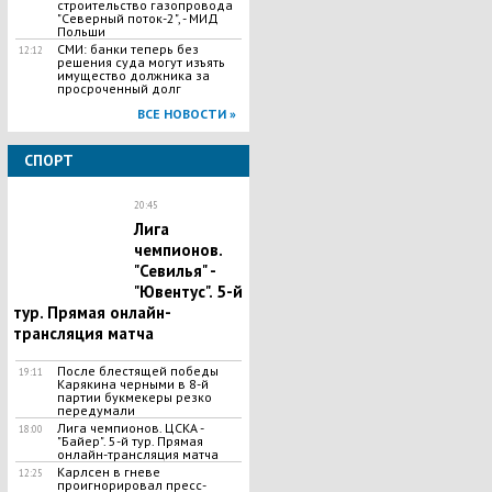
строительство газопровода
"Северный поток-2", - МИД
Польши
СМИ: банки теперь без
12:12
решения суда могут изъять
имущество должника за
просроченный долг
ВСЕ НОВОСТИ »
СПОРТ
20:45
Лига
чемпионов.
"Севилья" -
"Ювентус". 5-й
тур. Прямая онлайн-
трансляция матча
После блестящей победы
19:11
Карякина черными в 8-й
партии букмекеры резко
передумали
Лига чемпионов. ЦСКА -
18:00
"Байер". 5-й тур. Прямая
онлайн-трансляция матча
Карлсен в гневе
12:25
проигнорировал пресс-