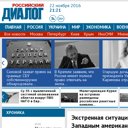
22 ноября 2016
21:21
ГЛАВНАЯ
РОССИЯ
УКРАИНА
МИР
ЭКОНОМИКА
ВОЕН
Все новости
Москва
Петербург
Киев
Крым
ИноСМИ
Мнен
Силовой захват прямо на
В Кремле заявили, что
Старшую дочь
границе: СБУ
Россия имеет полное
президента Уз
собственноручно
право отвечать на
Каримова отрав
обнародовала...
экспа...
Су-35 с выключенной
Милитаризация Курил:
системой опознавания
на островах
облетел вокруг ПВО
размещены
НАТО в Евр...
российские ракетные
комплек...
ХРОНИКА
​Экстренная ситуаци
Западным американ
09:00