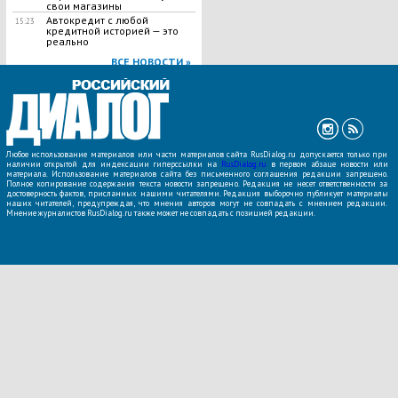
свои магазины
Автокредит с любой
15:23
кредитной историей — это
реально
ВСЕ НОВОСТИ »
Любое использование материалов или части материалов сайта RusDialog.ru допускается только при
наличии открытой для индексации гиперссылки на
RusDialog.ru
в первом абзаце новости или
материала. Использование материалов сайта без письменного соглашения редакции запрещено.
Полное копирование содержания текста новости запрещено. Редакция не несет ответственности за
достоверность фактов, присланных нашими читателями. Редакция выборочно публикует материалы
наших читателей, предупреждая, что мнения авторов могут не совпадать с мнением редакции.
Мнение журналистов RusDialog.ru также может не совпадать с позицией редакции.