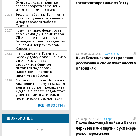
бунтовщиков: в попытке
госпитализированному Уэсту,
госпереворота замешаны
несмотря на то, что рэпер
десятки тысяч человек
собирался с ней развестись
Эрдоган обвинил Клинтон в
20:24
связях с путчистом Гюленом
и порадовался победе
Трампа
Трамп активно формирует
20:07
свою команду: новый глава
США проведет встречу с
будущим вице-президентом
Пенсом и нейрохирургом
Карсоном
Не подпустить Трампа к
22 ноября 2016, 19:37 —
Шоу-бизнес
19:52
Белому дому любой ценой: в
Анна Калашникова откровенно
США отчаявшиеся
рассказала о своих пластически
сторонники Клинтон
операциях
пытаются подорвать
народное доверие к
институту выборов
Министр обороны Молдавии
19:18
Анатолий Шалару отказался
вешать портрет президента
Додона в своем ведомстве:
у меня с ним значительные
политические разногласия
ВСЕ НОВОСТИ »
ШОУ-БИЗНЕС
22 ноября 2016, 19:11 —
Спорт
После блестящей победы Каряк
черными в 8-й партии букмекер
21:20
резко передумали