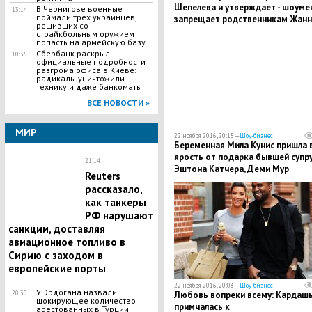
Шепелева и утверждает - шоуме
В Чернигове военные
13:14
поймали трех украинцев,
запрещает родственникам Жан
решивших со
видеться с Платоном
страйкбольным оружием
попасть на армейскую базу
Сбербанк раскрыл
10:35
официальные подробности
разгрома офиса в Киеве:
радикалы уничтожили
технику и даже банкоматы
ВСЕ НОВОСТИ »
МИР
22 ноября 2016, 20:15 —
Шоу-бизнес
Беременная Мила Кунис пришла 
ярость от подарка бывшей супр
21:14
Эштона Катчера, Деми Мур
Reuters
рассказало,
как танкеры
РФ нарушают
санкции, доставляя
авиационное топливо в
Сирию с заходом в
европейские порты
22 ноября 2016, 20:03 —
Шоу-бизнес
У Эрдогана назвали
Любовь вопреки всему: Кардаш
20:30
шокирующее количество
примчалась к
арестованных в Турции