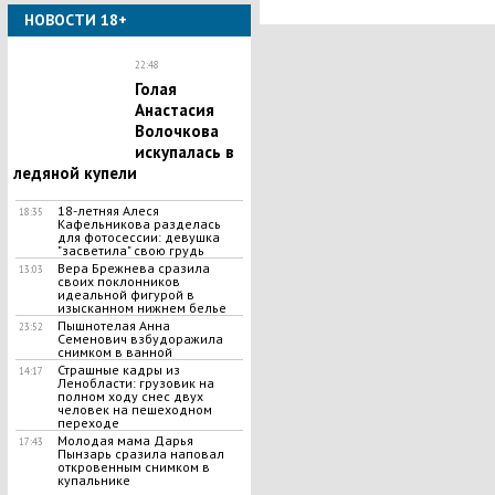
Узбекистана
НОВОСТИ 18+
22:48
Голая
Анастасия
Волочкова
искупалась в
ледяной купели
18-летняя Алеся
18:35
Кафельникова разделась
для фотосессии: девушка
"засветила" свою грудь
Вера Брежнева сразила
13:03
своих поклонников
идеальной фигурой в
изысканном нижнем белье
Пышнотелая Анна
23:52
Семенович взбудоражила
снимком в ванной
Страшные кадры из
14:17
Ленобласти: грузовик на
полном ходу снес двух
человек на пешеходном
переходе
Молодая мама Дарья
17:43
Пынзарь сразила наповал
откровенным снимком в
купальнике