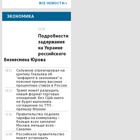
ВСЕ НОВОСТИ »
ЭКОНОМИКА
21:20
Подробности
задержания
на Украине
российского
бизнесмена Юрова
Силуанов отреагировал на
18:31
критику Глазьева об
"инфаркте в экономике" и
пояснил причину высоких
процентных ставок в России
Трамп может разрушить
16:12
новый формат торговых
отношений: без США никто
не будет выполнять
соглашение по ТТП -
премьер Японии
Правительство подняло
11:36
тарифы на коммуналку –
больше всех заплатит
Москва, меньше всех -
Сахалин
Российское правительство
22:38
может остановить