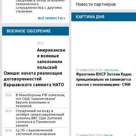
сведения в области военно-
Новости партнеров
технического
сотрудничества с другими
странами
КАРТИНА ДНЯ
ВСЕ НОВОСТИ »
ВОЕННОЕ ОБОЗРЕНИЕ
20:51
Американски
е военные
заполонили
польский
22 ноября 2016, 21:20 —
Шоу-бизнес
Ожише: начата реализация
Фронтмен RHCP Энтони Кидис
договоренностей
принципиально не занимается
Варшавского саммита НАТО
сексом с поклонницами - СМИ
В Минобороны РФ отметили,
19:06
что США "нашпиговали"
Европу военными и
техникой
Спущенный на воду в
18:35
октябре сверхсовременный
эсминец ВВС США Zumwalt
сломался в Панамском
канале
Су-35 с выключенной
18:34
системой опознавания
22 ноября 2016, 21:02 —
Россия