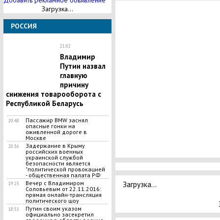
Добавить рекламное обьявление
Загрузка...
РОССИЯ
21:02
Владимир
Путин назвал
главную
причину
снижения товарооборота с
Республикой Беларусь
Пассажир BMW заснял
20:48
опасные гонки на
оживленной дороге в
Москве
Задержание в Крыму
20:36
российских военных
украинской службой
безопасности является
"политической провокацией
- общественная палата РФ
Загрузка...
Вечер с Владимиром
19:25
Соловьевым от 22.11.2016:
прямая онлайн-трансляция
политического шоу
Путин своим указом
18:51
официально засекретил