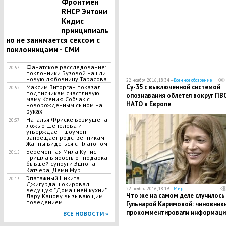
Фронтмен
RHCP Энтони
Кидис
принципиаль
но не занимается сексом с
поклонницами - СМИ
Фанатское расследование:
20:57
поклонники Бузовой нашли
новую любовницу Тарасова
22 ноября 2016, 18:34 —
Военное обозрение
Су-35 с выключенной системой
Максим Виторган показал
20:52
подписчикам счастливую
опознавания облетел вокруг ПВ
маму Ксению Собчак с
НАТО в Европе
новорожденным сыном на
руках
Наталья Фриске возмущена
20:37
ложью Шепелева и
утверждает - шоумен
запрещает родственникам
Жанны видеться с Платоном
Беременная Мила Кунис
20:15
пришла в ярость от подарка
бывшей супруги Эштона
Катчера, Деми Мур
Эпатажный Никита
20:13
Джигурда шокировал
22 ноября 2016, 18:19 —
Мир
ведущую "Домашней кухни"
Что же на самом деле случилось
Лару Кацову вызывающим
поведением
Гульнарой Каримовой: чиновник
прокомментировали информац
ВСЕ НОВОСТИ »
об убийстве дочери экс-главы