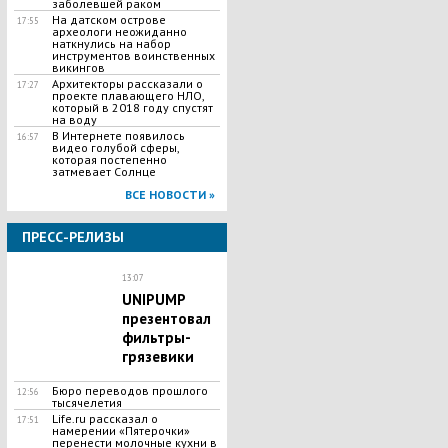
заболевшей раком
На датском острове
17:55
археологи неожиданно
наткнулись на набор
инструментов воинственных
викингов
Архитекторы рассказали о
17:27
проекте плавающего НЛО,
который в 2018 году спустят
на воду
В Интернете появилось
16:57
видео голубой сферы,
которая постепенно
затмевает Солнце
ВСЕ НОВОСТИ »
ПРЕСС-РЕЛИЗЫ
13:07
UNIPUMP
презентовал
фильтры-
грязевики
Бюро переводов прошлого
12:56
тысячелетия
Life.ru рассказал о
17:51
намерении «Пятерочки»
перенести молочные кухни в