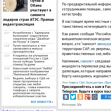
Путин и
По предварительной информа
Обама
сотрудниками полиции,. сам
участвуют в
катастрофу.
саммите
лидеров стран АТЭС. Прямая
В настоящее время местные 
видеотрансляция
таинственно исчезнувшего с
Истребители с “Адмирала
Как ранее сообщал "Российск
16:17
Кузнецова” существенно
внешнеполитическом ведомст
сократили ряды “Джабхат
ан-Нусры” в Сирии
вопрос, кто "наносит
авиауд
Путин признался, в чем
14:49
территории САР, но уверены,
заключаются минусы
президентства
правительственных сил, либо
Я надеюсь на улучшение
12:35
отношений России с США
Напомним,
самолет
следовал 
после победы Трампа -
спикер Госдумы
инцидента перевозил ряд вы
Известный телескоп "Хаббл"
23:08
делегации, которые направля
запечатлел изображение
ʺМаленькой Жемчужиныʺ
борту находились журналисты
Видимо, выборы в США не
17:04
такие прозрачные и
Теги:
Новости США
,
Происшествия
,
Обще
открытые, как любят
Присоединяйтесь к нам в Face
говорить, - глава комитета
Совфеда о запрете
Telegram. Будьте в курсе пос
дипломатам посещать
избирательные участки
В з
ВСЕ НОВОСТИ »
Источник: life