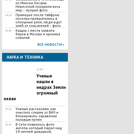
из Минска Оксаны
Невеселой покорила весь
мир – лучшие фото
Приморье после тайфуна:
14:54
поселки превратились в
сплошные реки, люди ждут
хлеб от спасателей – фото
Кадры с места захвата
20:40
банка в Москве и хроника
событий
ВСЕ НОВОСТИ »
НАУКА И ТЕХНИКА
21:04
Ученые
нашли в
недрах Земли
огромный
океан
Ученые рассказали, как
19:42
очистить сперму от ВИЧ и
блокировать заражение
половым путем
В Сети появилось фото
18:45
ангела, который парил над
19-летней девушкой,