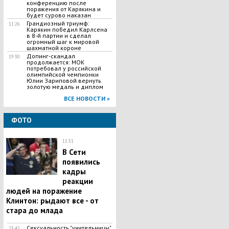
конференцию после
поражения от Карякина и
будет сурово наказан
Грандиозный триумф:
11:26
Карякин победил Карлсена
в 8-й партии и сделал
огромный шаг к мировой
шахматной короне
Допинг-скандал
19:30
продолжается: МОК
потребовал у российской
олимпийской чемпионки
Юлии Зариповой вернуть
золотую медаль и диплом
ВСЕ НОВОСТИ »
ФОТО
11:51
В Сети
появились
кадры
реакции
людей на поражение
Клинтон: рыдают все - от
стара до млада
Сексуальность "учительницы"
23:42