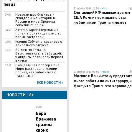
певца
21 ноября 2016, 11:36 —
Мир
Считающий РФ главным врагом
Новости шоу-бизнеса и
09:00
США Ромни неожиданно стал
скандальные истории в
России и мире. Хроника
любимчиком Трампа и может
событий 21.11.16
возглавить Госдеп
Актер Андрей Мерзликин
08:30
попал в больницу прямо во
время гастролей
Ксения Собчак отказалась от
08:00
декретного отпуска
69-летняя Татьяна
23:18
Васильева стала бабушкой:
у актрисы появилась первая
внучка
Скандальная блогер Лена
22:55
Миро рассказала Ксении
Собчак, как заботиться о
21 ноября 2016, 09:58 —
Россия
"гаденыше"
Москве и Вашингтону предстоит
много работы по антитеррору, и
ВСЕ НОВОСТИ »
факт, что Трамп - это хорошо дл
России, - МИД РФ
НОВОСТИ 18+
13:03
Вера
Брежнева
сразила
своих