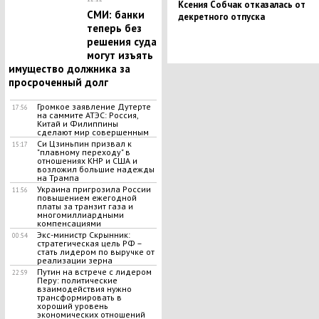
Ксения Собчак отказалась от
СМИ: банки
декретного отпуска
теперь без
решения суда
могут изъять
имущество должника за
просроченный долг
Громкое заявление Дутерте
17:56
на саммите АТЭС: Россия,
Китай и Филиппины
сделают мир совершенным
Си Цзиньпин призвал к
15:17
"плавному переходу" в
отношениях КНР и США и
возложил большие надежды
на Трампа
Украина пригрозила России
11:56
повышением ежегодной
платы за транзит газа и
многомиллиардными
компенсациями
Экс-министр Скрынник:
00:54
стратегическая цель РФ –
стать лидером по выручке от
реализации зерна
Путин на встрече с лидером
22:59
Перу: политические
взаимодействия нужно
трансформировать в
хороший уровень
экономических отношений