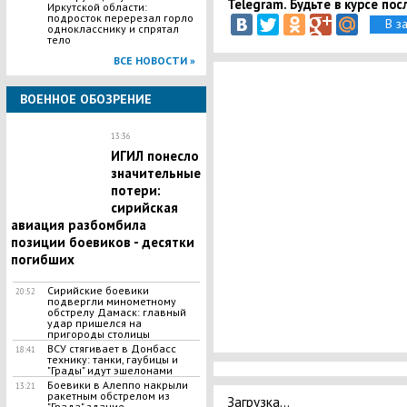
Telegram. Будьте в курсе пос
Иркутской области:
подросток перерезал горло
В з
однокласснику и спрятал
тело
ВСЕ НОВОСТИ »
ВОЕННОЕ ОБОЗРЕНИЕ
13:36
ИГИЛ понесло
значительные
потери:
сирийская
авиация разбомбила
позиции боевиков - десятки
погибших
Сирийские боевики
20:52
подвергли минометному
обстрелу Дамаск: главный
удар пришелся на
пригороды столицы
ВСУ стягивает в Донбасс
18:41
технику: танки, гаубицы и
"Грады" идут эшелонами
Боевики в Алеппо накрыли
13:21
ракетным обстрелом из
Загрузка...
"Града" здание