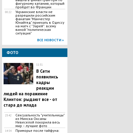
фигурному катанию, который
пройдет во Франции
Украинские власти не
00:22
разрешили российским
фанатам "Манчестер
Юнайтед" приехать в Одессу
на матч с "Зарей": всему
виной "политическая
ситуация"
ВСЕ НОВОСТИ »
ФОТО
11:51
В Сети
появились
кадры
реакции
людей на поражение
Клинтон: рыдают все - от
стара до млада
Сексуальность "учительницы"
23:42
из Минска Оксаны
Невеселой покорила весь
мир – лучшие фото
Приморье после тайфуна:
14:54