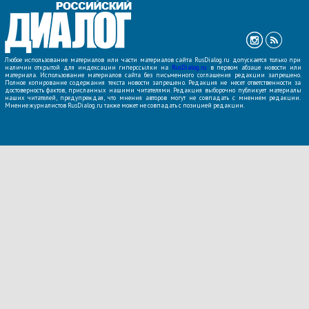
Любое использование материалов или части материалов сайта RusDialog.ru допускается только при
наличии открытой для индексации гиперссылки на
RusDialog.ru
в первом абзаце новости или
материала. Использование материалов сайта без письменного соглашения редакции запрещено.
Полное копирование содержания текста новости запрещено. Редакция не несет ответственности за
достоверность фактов, присланных нашими читателями. Редакция выборочно публикует материалы
наших читателей, предупреждая, что мнения авторов могут не совпадать с мнением редакции.
Мнение журналистов RusDialog.ru также может не совпадать с позицией редакции.