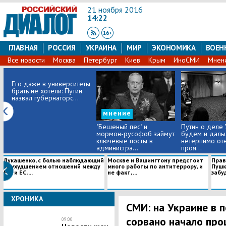
21 ноября 2016
14:22
ГЛАВНАЯ
РОССИЯ
УКРАИНА
МИР
ЭКОНОМИКА
ВОЕН
Все новости
Москва
Петербург
Киев
Крым
ИноСМИ
Мнен
Его даже в университеты
брать не хотели: Путин
назвал губернаторс...
мнение
"Бешеный пес" и
Путин о деле 
мормон-русофоб займут
будем и даль
ключевые посты в
нетерпимо отн
администра...
проя...
Лукашенко, с болью наблюдающий
Москве и Вашингтону предстоит
Прав
за ухудшением отношений между
много работы по антитеррору, и
Пушк
РФ и ЕС, ...
не факт, ...
забуд
ХРОНИКА
СМИ: на Украине в 
сорвано начало пр
09:00