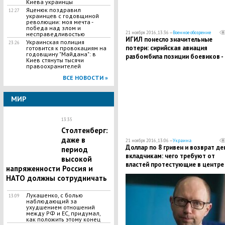
Киева украинцы
Яценюк поздравил
12:27
украинцев с годовщиной
революции: моя мечта -
победа над злом и
21 ноября 2016, 13:36 —
Военное обозрение
несправедливостью
ИГИЛ понесло значительные
Украинская полиция
23:26
потери: сирийская авиация
готовится к провокациям на
годовщину "Майдана": в
разбомбила позиции боевиков -
Киев стянуты тысячи
десятки погибших
правоохранителей
ВСЕ НОВОСТИ »
МИР
13:35
Столтенберг:
даже в
21 ноября 2016, 13:06 —
Украина
Доллар по 8 гривен и возврат де
период
вкладчикам: чего требуют от
высокой
властей протестующие в центре
напряженности Россия и
Киева украинцы
НАТО должны сотрудничать
Лукашенко, с болью
13:09
наблюдающий за
ухудшением отношений
между РФ и ЕС, придумал,
как положить этому конец