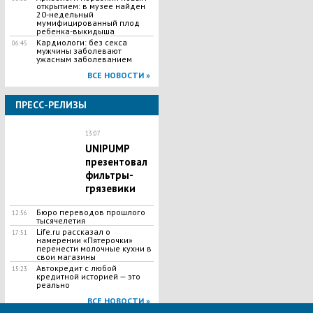
открытием: в музее найден
20-недельный
мумифицированный плод
ребенка-выкидыша
Кардиологи: без секса
06:45
мужчины заболевают
ужасным заболеванием
ВСЕ НОВОСТИ »
ПРЕСС-РЕЛИЗЫ
13:07
UNIPUMP
презентовал
фильтры-
грязевики
Бюро переводов прошлого
12:56
тысячелетия
Life.ru рассказал о
17:51
намерении «Пятерочки»
перенести молочные кухни в
свои магазины
Автокредит с любой
15:23
кредитной историей — это
реально
ВСЕ НОВОСТИ »