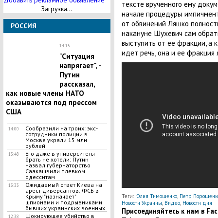
Добавить рекламное обьявление
тексте врученного ему докум
Загрузка...
начале процедуры импичмент
от обвинений Ляшко полност
РОССИЯ
накануне Шухевич сам обрат
выступить от ее фракции, а 
14:15
идет речь, она и ее фракция
"Ситуация
напрягает", -
Путин
рассказал,
как новые члены НАТО
оказываются под прессом
США
Сообразили на троих: экс-
14:00
сотрудники полиции в
Москве украли 15 млн
рублей
Его даже в университеты
13:48
брать не хотели: Путин
назвал губернаторство
Саакашвили плевком
одесситам
Ожидаемый ответ Киева на
13:33
арест диверсантов: ФСБ в
Крыму "назначает"
Теги:
Юлия Тимошенко
,
Петр Порошенк
шпионами и подрывниками
Новости Украины
,
Видео
,
Новости дня
бывших украинских военных
Присоединяйтесь к нам в Face
Шокирующее убийство в
12:38