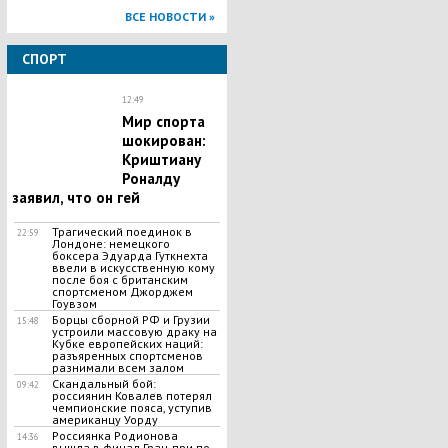
ВСЕ НОВОСТИ »
СПОРТ
12:49
Мир спорта
шокирован:
Криштиану
Роналду
заявил, что он гей
​Трагический поединок в
22:59
Лондоне: немецкого
боксера Эдуарда Гуткнехта
ввели в искусственную кому
после боя с британским
спортсменом Джорджем
Гоувзом
Борцы сборной РФ и Грузии
15:48
устроили массовую драку на
Кубке европейских наций:
разъяренных спортсменов
разнимали всем залом
Скандальный бой:
09:42
россиянин Ковалев потерял
чемпионские пояса, уступив
американцу Уорду
Россиянка Родионова
14:36
вышла в финал Гран-при по