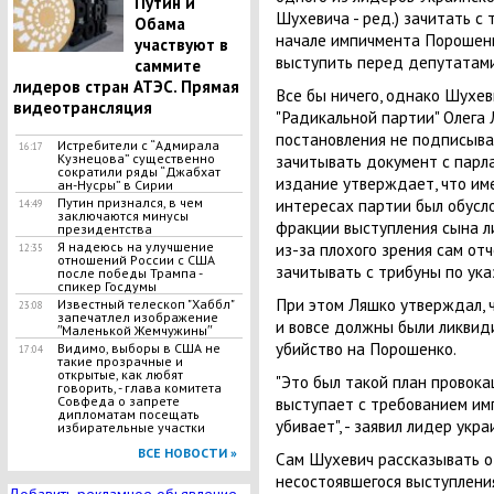
Путин и
Шухевича - ред.) зачитать с
Обама
начале импичмента Порошенко
участвуют в
выступить перед депутатами
саммите
лидеров стран АТЭС. Прямая
Все бы ничего, однако Шухев
видеотрансляция
"Радикальной партии" Олега 
постановления не подписыва
Истребители с “Адмирала
16:17
зачитывать документ с парл
Кузнецова” существенно
сократили ряды “Джабхат
издание утверждает, что им
ан-Нусры” в Сирии
интересах партии был обусло
Путин признался, в чем
14:49
заключаются минусы
фракции выступления сына ли
президентства
из-за плохого зрения сам от
Я надеюсь на улучшение
12:35
отношений России с США
зачитывать с трибуны по ук
после победы Трампа -
спикер Госдумы
При этом Ляшко утверждал, ч
Известный телескоп "Хаббл"
23:08
запечатлел изображение
и вовсе должны были ликвиди
ʺМаленькой Жемчужиныʺ
убийство на Порошенко.
Видимо, выборы в США не
17:04
такие прозрачные и
открытые, как любят
"Это был такой план провокац
говорить, - глава комитета
выступает с требованием имп
Совфеда о запрете
дипломатам посещать
убивает", - заявил лидер укра
избирательные участки
ВСЕ НОВОСТИ »
Сам Шухевич рассказывать о
несостоявшегося выступления