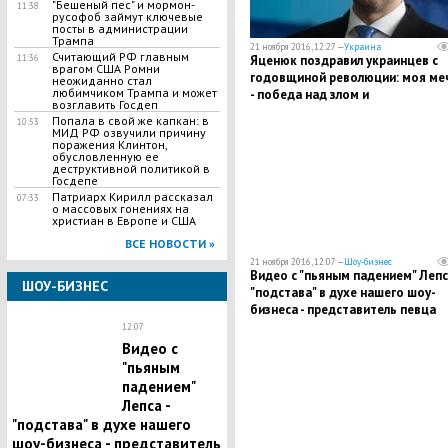
"Бешеный пес" и мормон-
11:38
русофоб займут ключевые
посты в администрации
Трампа
21 ноября 2016, 12:27 —
Украина
Считающий РФ главным
11:36
Яценюк поздравил украинцев с
врагом США Ромни
годовщиной революции: моя ме
неожиданно стал
любимчиком Трампа и может
- победа над злом и
возглавить Госдеп
несправедливостью
Попала в свой же капкан: в
10:53
МИД РФ озвучили причину
поражения Клинтон,
обусловленную ее
деструктивной политикой в
Госдепе
Патриарх Кирилл рассказал
07:33
о массовых гонениях на
христиан в Европе и США
ВСЕ НОВОСТИ »
21 ноября 2016, 12:07 —
Шоу-бизнес
Видео с "пьяным падением" Лепса
ШОУ-БИЗНЕС
"подстава" в духе нашего шоу-
бизнеса - представитель певца
12:07
Видео с
"пьяным
падением"
Лепса -
"подстава" в духе нашего
шоу-бизнеса - представитель