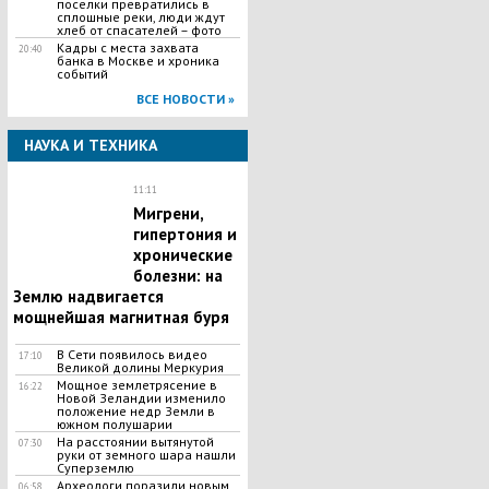
поселки превратились в
сплошные реки, люди ждут
хлеб от спасателей – фото
Кадры с места захвата
20:40
банка в Москве и хроника
событий
ВСЕ НОВОСТИ »
НАУКА И ТЕХНИКА
11:11
Мигрени,
гипертония и
хронические
болезни: на
Землю надвигается
мощнейшая магнитная буря
В Сети появилось видео
17:10
Великой долины Меркурия
Мощное землетрясение в
16:22
Новой Зеландии изменило
положение недр Земли в
южном полушарии
На расстоянии вытянутой
07:30
руки от земного шара нашли
Суперземлю
Археологи поразили новым
06:58