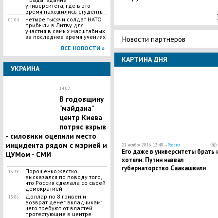
университета, где в это
время находились студенты
Четыре тысячи солдат НАТО
01:04
прибыли в Литву для
участия в самых масштабных
за последнее время учениях
Новости партнеров
ВСЕ НОВОСТИ »
КАРТИНА ДНЯ
УКРАИНА
14:02
В годовщину
"майдана"
центр Киева
потряс взрыв
- силовики оцепили место
инцидента рядом с мэрией и
21 ноября 2016, 13:48 —
Россия
Его даже в университеты брать 
ЦУМом - СМИ
хотели: Путин назвал
губернаторство Саакашвили
Порошенко жестко
13:39
плевком одесситам
высказался по поводу того,
что Россия сделала со своей
демократией
Доллар по 8 гривен и
13:06
возврат денег вкладчикам:
чего требуют от властей
протестующие в центре