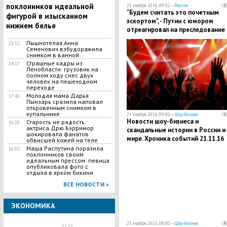
поклонников идеальной
21 ноября 2016, 09:32 —
Россия
"Будем считать это почетным
фигурой в изысканном
эскортом", - Путин с юмором
нижнем белье
отреагировал на преследование
спецборта РФ швейцарскими
Пышнотелая Анна
23:52
истребителями
Семенович взбудоражила
снимком в ванной
Страшные кадры из
14:17
Ленобласти: грузовик на
полном ходу снес двух
человек на пешеходном
переходе
Молодая мама Дарья
17:43
Пынзарь сразила наповал
откровенным снимком в
купальнике
21 ноября 2016, 09:00 —
Шоу-бизнес
Новости шоу-бизнеса и
Старость не радость:
16:28
актриса Дрю Бэрримор
скандальные истории в России и
шокировала фанатов
мире. Хроника событий 21.11.16
обвисшей кожей на теле
Маша Распутина поразила
16:02
поклонников своим
идеальным прессом: певица
опубликовала фото с
отдыха в ярком бикини
ВСЕ НОВОСТИ »
ЭКОНОМИКА
21 ноября 2016, 08:00 —
Шоу-бизнес
12:12