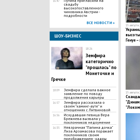
​Путина пригласили на
16:47
свадьбу
высокопоставленного
чиновника Австрии -
подробности
ВСЕ НОВОСТИ »
15 августа 
Украин
высоты
ШОУ-БИЗНЕС
Генуе –
18:26
Земфира
категорично
"прошлась" по
Монеточке и
Гречке
Земфира сделала важное
18:09
15 августа 
заявление по поводу
Сканда
продолжения карьеры
"Динам
Земфира рассказала о
16:57
своем "каминг-ауте" и
"Локом
отношениях с Литвиновой
вопрос,
Исхудавшая певица Вера
16:56
Брежнева вызвала у
поклонников недоумение
Невзрачная "Папина дочка"
16:35
Лиза Арзамасова поражает
поклонников своим
преображением - кадры