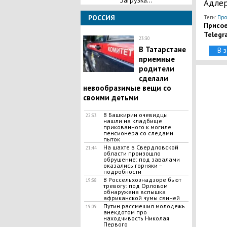
Загрузка...
Адлер
РОССИЯ
Теги:
Про
Присое
Telegr
23:30
В Татарстане
В 
приемные
родители
сделали
невообразимые вещи со
своими детьми
В Башкирии очевидцы
22:33
нашли на кладбище
прикованного к могиле
пенсионера со следами
пыток
На шахте в Свердловской
21:44
области произошло
обрушение: под завалами
оказались горняки –
подробности
​В Россельхознадзоре бьют
19:38
тревогу: под Орловом
обнаружена вспышка
африканской чумы свиней
Путин рассмешил молодежь
19:09
анекдотом про
находчивость Николая
Первого