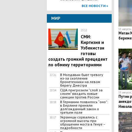
ВСЕ НОВОСТИ »
МИР
15 августа 
23:12
​Меган 
СМИ:
беремен
Киргизия и
Узбекистан
готовы
создать громкий прецедент
по обмену территориями
В Молдавии бьют тревогу
22:26
из-за скопления
бронетехники на левом
берегу Днестра
США пригрозили "слой за
20:34
15 августа 
слоем" вводить новые
Путин 
санкции против России
анекдо
​В Германии появилось “оно”:
18:18
в Берлине приняли
Никола
долгожданный закон о
третьем поле
Украинцы сорвались с
18:17
огромной высоты при
обрушении моста в Генуе –
подробности