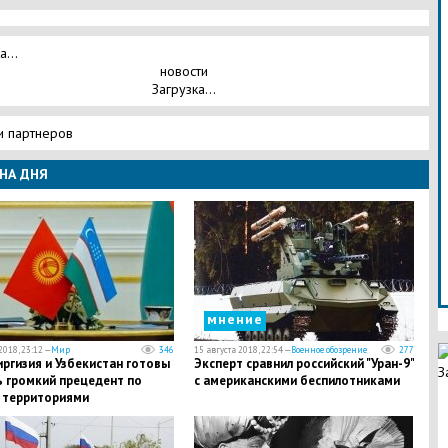
а...
новости
Загрузка...
и партнеров
НА ДНЯ
мнение
2018, 23:12 —
Мир
346
15 августа 2018, 22:54 —
Военное обозрение
277
ргизия и Узбекистан готовы
Эксперт сравнил российский "Уран-9"
З
ь громкий прецедент по
с американскими беспилотниками
 территориями