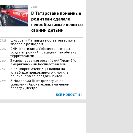
23:30
В Татарстане приемные
родители сделали
невообразимые вещи со
своими детьми
Шнуров и Матильда поставили точку в
23:19
эпопее с разводом
СМИ: Киргизия и Узбекистан готовы
23:12
создать громкий прецедент по обмену
территориями
Эксперт сравнил российский "Уран-9" с
22:54
американскими беспилотниками
В Башкирии очевидцы нашли на
22:33
кладбище прикованного к могиле
пенсионера со следами пыток
В Молдавии бьют тревогу из-за
22:26
скопления бронетехники на левом
берегу Днестра
ВСЕ НОВОСТИ »