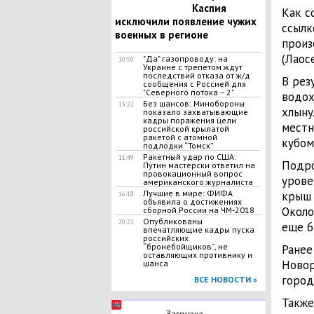
Каспия
Как с
исключили появление чужих
ссылк
военных в регионе
произ
(Лаосе
"Да" газопроводу: на
10:50
Украине с трепетом ждут
последствий отказа от ж/д
В рез
сообщения с Россией для
"Северного потока – 2"
водох
Без шансов: Минобороны
13:22
хлыну
показало захватывающие
кадры поражения цели
местн
российской крылатой
ракетой с атомной
кубом
подлодки “Томск”
Ракетный удар по США:
11:49
Подро
Путин мастерски ответил на
провокационный вопрос
урове
американского журналиста
Лучшие в мире: ФИФА
крыш 
16:18
объявила о достижениях
Около
сборной России на ЧМ-2018
Опубликованы
20:21
еще 6
впечатляющие кадры пуска
российских
“бронебойщиков”, не
Ранее
оставляющих противнику и
Новор
шанса
город
ВСЕ НОВОСТИ »
Также