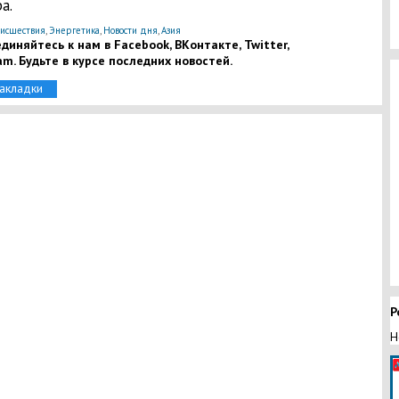
а.
исшествия
,
Энергетика
,
Новости дня
,
Азия
диняйтесь к нам в Facebook, ВКонтакте, Twitter,
am. Будьте в курсе последних новостей.
закладки
Р
Н