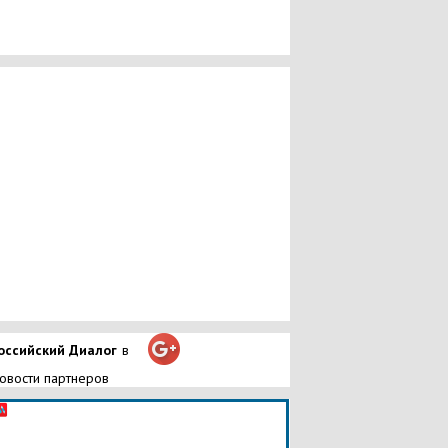
оссийский Диалог
в
овости партнеров