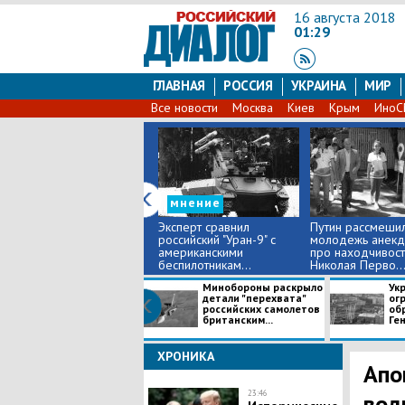
16 августа 2018
01:29
ГЛАВНАЯ
РОССИЯ
УКРАИНА
МИР
Все новости
Москва
Киев
Крым
Ино
мнение
Эксперт сравнил
Путин рассмеши
российский "Уран-9" с
молодежь анекд
американскими
про находчивост
беспилотникам...
Николая Перво..
Минобороны раскрыло
Ук
детали "перехвата"
ог
российских самолетов
об
британским...
Ген
ХРОНИКА
Апо
23:46
вод