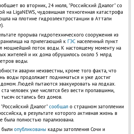
ообщает во вторник, 24 июля, "Российский Диалог" со
ой на LigaNEWS, чудовищная техногенная катастрофа
ошла на плотине гидроэлектростанции в Аттапи
).
ультате прорыва гидротехнического сооружения из
ранилища на прилегающий к
ГЭС
населенный пункт
л мощнейший поток воды. К настоящему моменту на
ых жителей и их дома обрушилось около 5 млрд
етров воды.
бности аварии неизвестны, кроме того факта, что
нь воды продолжает подниматься и уже достиг
домом. Людей пытаются эвакуировать на лодках.
 ста человек уже числятся без вести пропавшими,
 тысяч остались без домов.
 "Российский Диалог"
сообщал
о страшном затоплении
оссийска, в результате которого активная жизнь в
е была полностью парализована.
 были
опубликованы
кадры затопления Сочи и