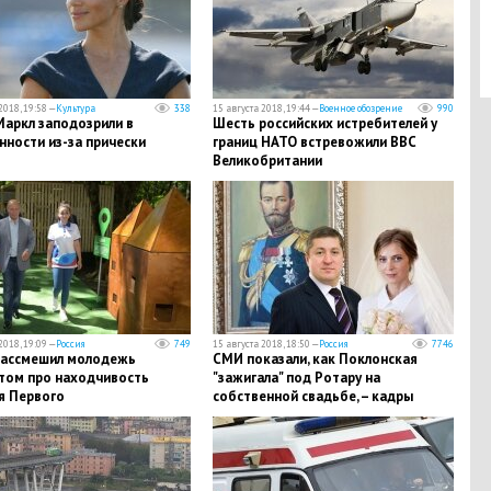
2018, 19:58 —
Культура
338
15 августа 2018, 19:44 —
Военное обозрение
990
Маркл заподозрили в
Шесть российских истребителей у
ности из-за прически
границ НАТО встревожили ВВС
Великобритании
2018, 19:09 —
Россия
749
15 августа 2018, 18:50 —
Россия
7746
рассмешил молодежь
СМИ показали, как Поклонская
том про находчивость
"зажигала" под Ротару на
я Первого
собственной свадьбе, – кадры