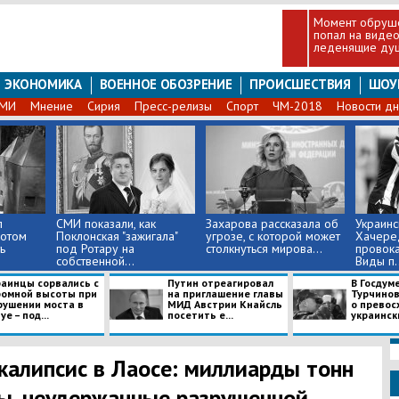
Момент обруше
попал на видео
леденящие ду
ЭКОНОМИКА
ВОЕННОЕ ОБОЗРЕНИЕ
ПРОИСШЕСТВИЯ
ШОУ
СМИ
Мнение
Сирия
Пресс-релизы
Спорт
ЧМ-2018
Новости дн
л
СМИ показали, как
Захарова рассказала об
Украинс
отом
Поклонская "зажигала"
угрозе, с которой может
Хачере
ь
под Ротару на
столкнуться мирова...
провока
.
собственной...
Виды п..
раинцы сорвались с
Путин отреагировал
В Госдум
ромной высоты при
на приглашение главы
Турчинов
рушении моста в
МИД Австрии Кнайсль
о превос
уе – под...
посетить е...
украински
калипсис в Лаосе: миллиарды тонн
ы, неудержанные разрушенной