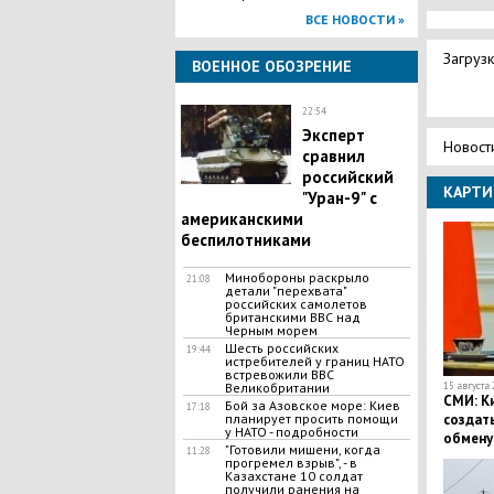
ВСЕ НОВОСТИ »
Загрузк
ВОЕННОЕ ОБОЗРЕНИЕ
22:54
Эксперт
Новост
сравнил
российский
КАРТИ
"Уран-9" с
американскими
беспилотниками
Минобороны раскрыло
21:08
детали "перехвата"
российских самолетов
британскими ВВС над
Черным морем
Шесть российских
19:44
истребителей у границ НАТО
встревожили ВВС
Великобритании
15 августа 
СМИ: Ки
Бой за Азовское море: Киев
17:18
планирует просить помощи
создат
у НАТО - подробности
обмену
"Готовили мишени, когда
11:28
прогремел взрыв", - в
Казахстане 10 солдат
получили ранения на