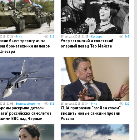
2018, 22:26 —
Мир
512
15 августа 2018, 21:25 —
Культура
265
вии бьют тревогу из-за
Умер эстонский и советский
ния бронетехники на левом
оперный певец Тео Майсте
 Днестра
2018, 21:08 —
Военное обозрение
851
15 августа 2018, 20:34 —
Мир
822
роны раскрыло детали
США пригрозили "слой за слоем"
ата" российских самолетов
вводить новые санкции против
скими ВВС над Черным
России