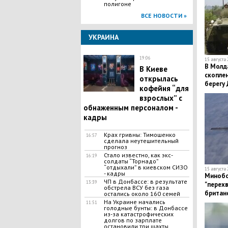
полигоне
ВСЕ НОВОСТИ »
УКРАИНА
19:06
15 августа 
В Молда
​В Киеве
скопле
открылась
берегу
кофейня “для
взрослых” с
обнаженным персоналом -
кадры
​Крах гривны: Тимошенко
16:57
сделала неутешительный
прогноз
​Стало известно, как экс-
16:19
солдаты “Торнадо”
“отдыхали” в киевском СИЗО
15 августа 
- кадры
Минобо
​ЧП в Донбассе: в результате
13:39
"перехв
обстрела ВСУ без газа
британ
остались около 160 семей
морем
На Украине начались
11:51
голодные бунты: в Донбассе
из-за катастрофических
долгов по зарплате
остановили три шахты