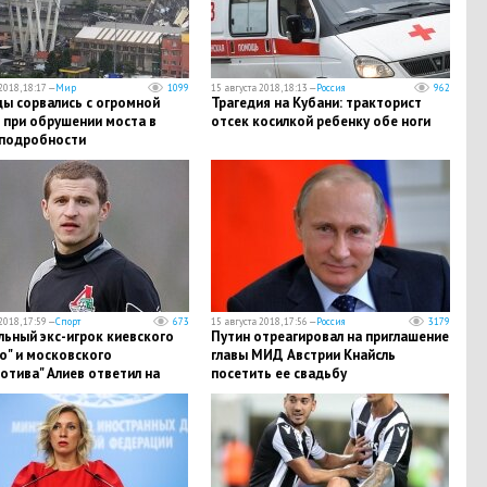
2018, 18:17 —
Мир
1099
15 августа 2018, 18:13 —
Россия
962
цы сорвались с огромной
​Трагедия на Кубани: тракторист
 при обрушении моста в
отсек косилкой ребенку обе ноги
 подробности
2018, 17:59 —
Спорт
673
15 августа 2018, 17:56 —
Россия
3179
льный экс-игрок киевского
Путин отреагировал на приглашение
о" и московского
главы МИД Австрии Кнайсль
отива" Алиев ответил на
посетить ее свадьбу
 чей Крым