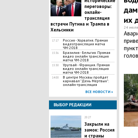
Исторические
переговоры:
дам
онлайн-
их 
трансляция
встречи Путина и Трампа в
24 июля
Хельсинки
Авар
прив
Россия - Хорватия. Прямая
17:17
видеотрансляция матча
пункт
ЧМ-2018
Бразилия - Бельгия. Прямая
15:36
голов
видео онлайн трансляция
матча ЧМ-2018
Уругвай - Франция. Прямая
15:30
видео онлайн трансляция
матча ЧМ-2018
В центре Москвы пройдет
14:00
карнавал "День Мертвых":
онлайн-трансляция
ВСЕ НОВОСТИ »
ВЫБОР РЕДАКЦИИ
20:27
Закрыли на
замок: Россия
и страны