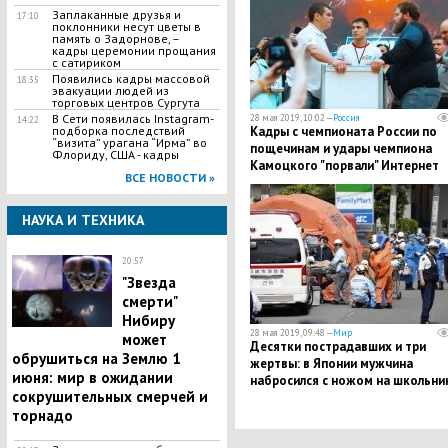
Заплаканные друзья и
17:10
поклонники несут цветы в
память о Задорнове, –
кадры церемонии прощания
с сатириком
Появились кадры массовой
18:35
эвакуации людей из
торговых центров Сургута
В Сети появилась Іnstagram-
28 мая 2019, 10:02 —
Россия
14:22
Кадры с чемпионата России по
подборка последствий
“визита” урагана “Ирма” во
пощечинам и удары чемпиона
Флориду, США - кадры
Камоцкого "порвали" Интернет
ВСЕ НОВОСТИ »
НАУКА И ТЕХНИКА
20:57
"Звезда
смерти"
Нибиру
28 мая 2019, 09:48 —
Мир
может
Десятки пострадавших и три
обрушиться на Землю 1
жертвы: в Японии мужчина
июня: мир в ожидании
набросился с ножом на школьни
сокрушительных смерчей и
на остановке - кадры
торнадо