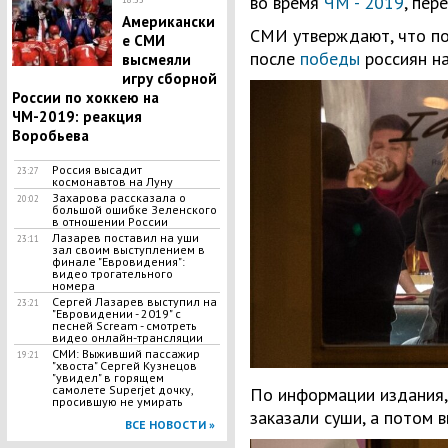
во время
ЧМ - 2019
, пер
Американски
СМИ утверждают, что по
е СМИ
после
победы
россиян на
высмеяли
игру сборной
России по хоккею на
ЧМ-2019: реакция
Воробьева
Россия высадит
23:27
космонавтов на Луну
Захарова рассказала о
20:02
большой ошибке Зеленского
в отношении России
Лазарев поставил на уши
23:11
зал своим выступлением в
финале "Евровидения":
видео трогательного
номера
Сергей Лазарев выступил на
23:21
"Евровидении - 2019" с
песней Scream - смотреть
видео онлайн-трансляции
СМИ: Выживший пассажир
19:21
"хвоста" Сергей Кузнецов
"увидел" в горящем
самолете Superjet дочку,
По информации издания,
просившую не умирать
заказали суши, а потом 
ВСЕ НОВОСТИ »