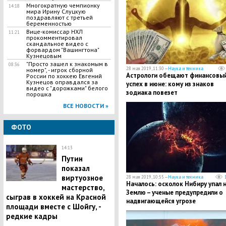
Многократную чемпионку
14:18
мира Ирину Слуцкую
поздравляют с третьей
беременностью
Вице-комиссар НХЛ
11:21
прокомментировал
скандальное видео с
форвардом "Вашингтона"
Кузнецовым
"Просто зашел к знакомым в
08:36
28 мая 2019, 11:30 —
Наука и техника
номер", - игрок сборной
​Астрологи обещают финансовы
России по хоккею Евгений
Кузнецов оправдался за
успех в июне: кому из знаков
видео с "дорожками" белого
зодиака повезет
порошка
ВСЕ НОВОСТИ »
ФОТО
14:13
Путин
показал
виртуозное
28 мая 2019, 10:55 —
Наука и техника
Началось: осколок Нибиру упал 
мастерство,
Землю – ученые предупредили о
сыграв в хоккей на Красной
надвигающейся угрозе
площади вместе с Шойгу, -
редкие кадры