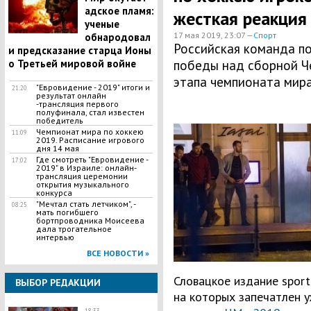
адское пламя:
жесткая реакция
ученые
17 мая 2019, 23:07 —
Спорт
обнародовал
Российская команда по
и предсказание старца Ионы
о Третьей мировой войне
победы над сборной Че
этапа чемпионата мира
"Евровидение - 2019" итоги и
21:20
результат онлайн
-трансляция первого
полуфинала, стал известен
победитель
Чемпионат мира по хоккею
11:09
2019. Расписание игрового
дня 14 мая
​Где смотреть "Евровидение -
17:02
2019" в Израиле: онлайн-
трансляция церемонии
открытия музыкального
конкурса
"Мечтал стать летчиком", -
08:25
мать погибшего
бортпроводника Моисеева
дала трогательное
интервью
ВСЕ НОВОСТИ »
Словацкое издание sport
ВЫБОР РЕДАКЦИИ
на которых запечатлен у
18:33