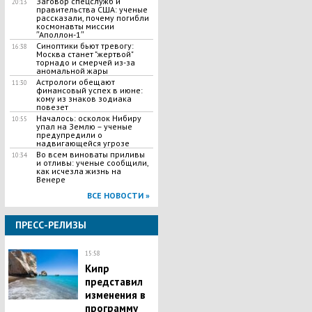
Заговор спецслужб и
20:13
правительства США: ученые
рассказали, почему погибли
космонавты миссии
ʺАполлон-1ʺ
Синоптики бьют тревогу:
16:38
Москва станет "жертвой"
торнадо и смерчей из-за
аномальной жары
​Астрологи обещают
11:30
финансовый успех в июне:
кому из знаков зодиака
повезет
Началось: осколок Нибиру
10:55
упал на Землю – ученые
предупредили о
надвигающейся угрозе
Во всем виноваты приливы
10:34
и отливы: ученые сообщили,
как исчезла жизнь на
Венере
ВСЕ НОВОСТИ »
ПРЕСС-РЕЛИЗЫ
15:58
Кипр
представил
изменения в
программу