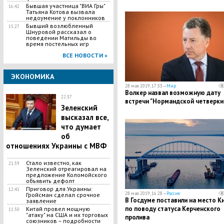
Бывшая участница "ВИА Гры"
16:42
Татьяна Котова вызвала
недоумение у поклонников
Бывший возлюбленный
15:27
Шнуровой рассказал о
поведении Матильды во
время постельных игр
ВСЕ НОВОСТИ »
ЭКОНОМИКА
28 мая 2019, 17:33 —
Мир
Волкер назвал возможную дату
22:37
встречи "Нормандской четверки
Зеленский
высказал все,
что думает
об
отношениях Украины с МВФ
Стало известно, как
21:59
Зеленский отреагировал на
предложение Коломойского
объявить дефолт
Приговор для Украины:
12:41
28 мая 2019, 16:28 —
Россия
Гройсман сделал срочное
В Госдуме поставили на место К
заявление
по поводу статуса Керченского
Китай провел мощную
11:50
"атаку" на США и их торговых
пролива
союзников – подробности