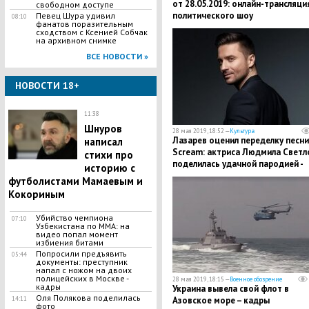
от 28.05.2019: онлайн-трансляци
свободном доступе
политического шоу
​Певец Шура удивил
08:10
фанатов поразительным
сходством с Ксенией Собчак
на архивном снимке
ВСЕ НОВОСТИ »
НОВОСТИ 18+
11:38
Шнуров
28 мая 2019, 18:52 —
Культура
Лазарев оценил переделку песни
написал
Scream: актриса Людмила Светл
стихи про
поделилась удачной пародией -
историю с
кадры
футболистами Мамаевым и
Кокориным
Убийство чемпиона
07:10
Узбекистана по MMA: на
видео попал момент
избиения битами
Попросили предъявить
05:44
документы: преступник
напал с ножом на двоих
полицейских в Москве -
28 мая 2019, 18:15 —
Военное обозрение
кадры
Украина вывела свой флот в
Оля Полякова поделилась
Азовское море – кадры
14:11
фото