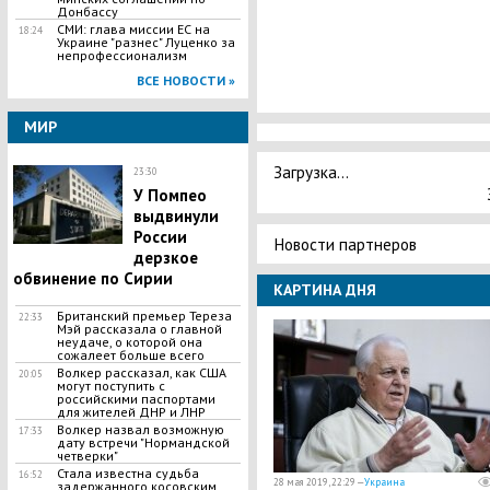
Донбассу
СМИ: глава миссии ЕС на
18:24
Украине "разнес" Луценко за
непрофессионализм
ВСЕ НОВОСТИ »
МИР
Загрузка...
23:30
У Помпео
выдвинули
России
Новости партнеров
дерзкое
обвинение по Сирии
КАРТИНА ДНЯ
Британский премьер Тереза
22:33
Мэй рассказала о главной
неудаче, о которой она
сожалеет больше всего
Волкер рассказал, как США
20:05
могут поступить с
российскими паспортами
для жителей ДНР и ЛНР
Волкер назвал возможную
17:33
дату встречи "Нормандской
четверки"
Стала известна судьба
16:52
28 мая 2019, 22:29 —
Украина
задержанного косовским