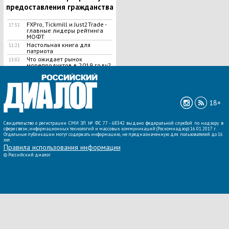
предоставления гражданства
FXPro, Tickmill и Just2Trade -
17:51
главные лидеры рейтинга
МОФТ
Настольная книга для
11:21
патриота
Что ожидает рынок
13:02
морепродуктов в 2019 году?
ВСЕ НОВОСТИ »
18+
Свидетельство о регистрации СМИ ЭЛ № ФС 77 - 68342 выдано федеральной службой по надзору в
сфере связи, информационных технологий и массовых коммуникаций (Роскомнадзор) 16.01.2017 г.
Отдельные публикации могут содержать информацию, не предназначенную для пользователей до 16
лет.
Правила использования информации
©
Российский диалог