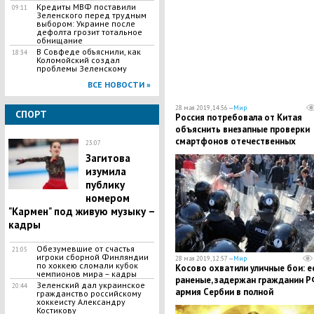
Кредиты МВФ поставили
09:11
Зеленского перед трудным
выбором: Украине после
дефолта грозит тотальное
обнищание
В Совфеде объяснили, как
18:34
Коломойский создал
проблемы Зеленскому
ВСЕ НОВОСТИ »
28 мая 2019, 14:56 —
Мир
СПОРТ
Россия потребовала от Китая
объяснить внезапные проверки
смартфонов отечественных
23:07
туристов
Загитова
изумила
публику
номером
"Кармен" под живую музыку –
кадры
Обезумевшие от счастья
21:05
игроки сборной Финляндии
28 мая 2019, 12:57 —
Мир
по хоккею сломали кубок
Косово охватили уличные бои: е
чемпионов мира – кадры
раненые, задержан гражданин Р
Зеленский дал украинское
20:44
армия Сербии в полной
гражданство российскому
хоккеисту Александру
боеготовности
Костикову