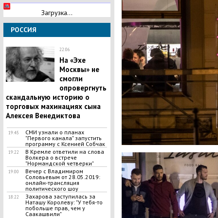
Загрузка...
РОССИЯ
22:06
На «Эхе
Москвы» не
смогли
опровергнуть
скандальную историю о
торговых махинациях сына
Алексея Венедиктова
СМИ узнали о планах
19:45
"Первого канала" запустить
программу с Ксенией Собчак
В Кремле ответили на слова
19:22
Волкера о встрече
"Нормандской четверки"
Вечер с Владимиром
19:00
Соловьевым от 28.05.2019:
онлайн-трансляция
политического шоу
Захарова заступилась за
18:22
Наташу Королеву: "У тебя-то
побольше прав, чем у
Саакашвили"