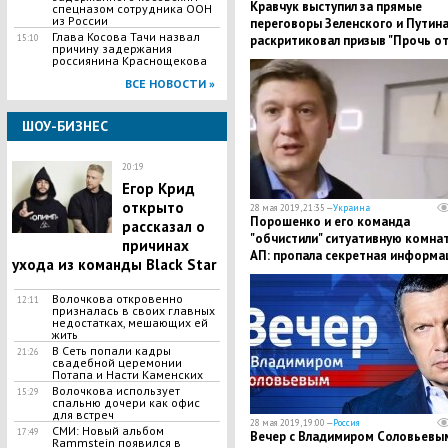
Кравчук выступил за прямые
спецназом сотрудника ООН
из России
переговоры Зеленского и Путина
Глава Косова Тачи назвал
раскритиковал призыв "Прочь о
15:10
причину задержания
Москвы"
россиянина Краснощекова
ВСЕ НОВОСТИ »
ШОУ-БИЗНЕС
20:19
Егор Крид
открыто
28 мая 2019, 21:35 —
Украина
Порошенко и его команда
рассказал о
"обчистили" ситуативную комнат
причинах
АП: пропала секретная информа
ухода из команды Black Star
– кадры
Волочкова откровенно
12:11
призналась в своих главных
недостатках, мешающих ей
жить
В Сеть попали кадры
21:26
свадебной церемонии
Потапа и Насти Каменских
Волочкова использует
15:29
спальню дочери как офис
для встреч
28 мая 2019, 19:00 —
Россия
СМИ: Новый альбом
17:49
Вечер с Владимиром Соловьевы
Rammstein появился в