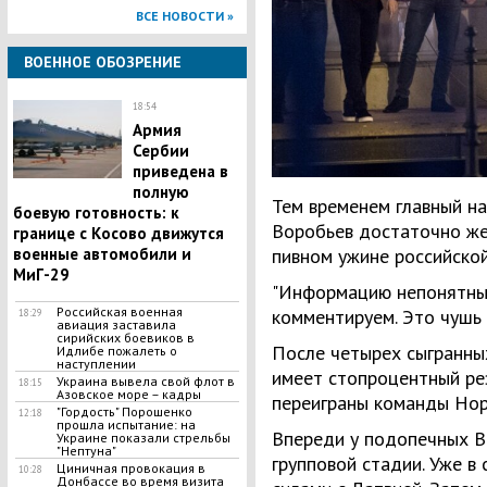
ВСЕ НОВОСТИ »
ВОЕННОЕ ОБОЗРЕНИЕ
18:54
Армия
Сербии
приведена в
полную
Тем временем главный н
боевую готовность: к
Воробьев достаточно же
границе с Косово движутся
пивном ужине российско
военные автомобили и
МиГ-29
"Информацию непонятных
Российская военная
комментируем. Это чушь с
18:29
авиация заставила
сирийских боевиков в
После четырех сыгранны
Идлибе пожалеть о
наступлении
имеет стопроцентный ре
Украина вывела свой флот в
18:15
Азовское море – кадры
переиграны команды Норв
"Гордость" Порошенко
12:18
прошла испытание: на
Впереди у подопечных В
Украине показали стрельбы
"Нептуна"
групповой стадии. Уже в
Циничная провокация в
10:28
Донбассе во время визита