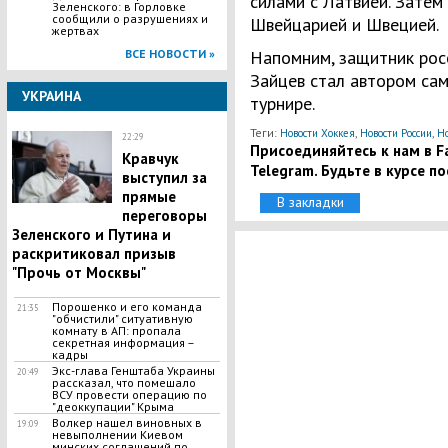
силами с Латвией. Затем
Зеленского: в Горловке
сообщили о разрушениях и
Швейцарией и Швецией.
жертвах
Напомним, защитник рос
ВСЕ НОВОСТИ »
Зайцев стал автором са
УКРАИНА
турнире.
Теги:
,
,
Новости Хоккея
Новости России
Но
22:29
Присоединяйтесь к нам в Fa
Кравчук
Telegram. Будьте в курсе п
выступил за
прямые
В закладки
переговоры
Зеленского и Путина и
раскритиковал призыв
"Прочь от Москвы"
Порошенко и его команда
21:35
"обчистили" ситуативную
комнату в АП: пропала
секретная информация –
кадры
Экс-глава Генштаба Украины
20:49
рассказал, что помешало
ВСУ провести операцию по
"деоккупации" Крыма
Волкер нашел виновных в
19:09
невыполнении Киевом
минских соглашений по