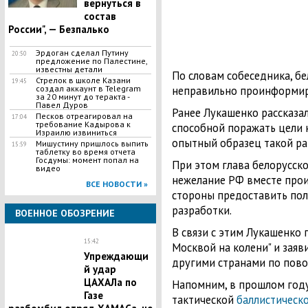
вернуться в
состав
России", — Безпалько
Эрдоган сделал Путину
20:50
предложение по Палестине,
известны детали
По словам собеседника, бе
​Стрелок в школе Казани
19:45
создал аккаунт в Telegram
неправильно проинформир
за 20 минут до теракта -
Павел Дуров
Ранее Лукашенко рассказа
Песков отреагировал на
17:04
требование Кадырова к
способной поражать цели 
Израилю извиниться
опытный образец такой ра
Мишустину пришлось выпить
15:59
таблетку во время отчета
Госдумы: момент попал на
При этом глава белорусск
видео
нежелание РФ вместе прои
ВСЕ НОВОСТИ »
стороны предоставить пол
разработки.
ВОЕННОЕ ОБОЗРЕНИЕ
В связи с этим Лукашенко 
15:42
Москвой на колени" и заяв
Упреждающи
другими странами по пово
й удар
ЦАХАЛа по
Напомним, в прошлом году
Газе
тактической
баллистическ