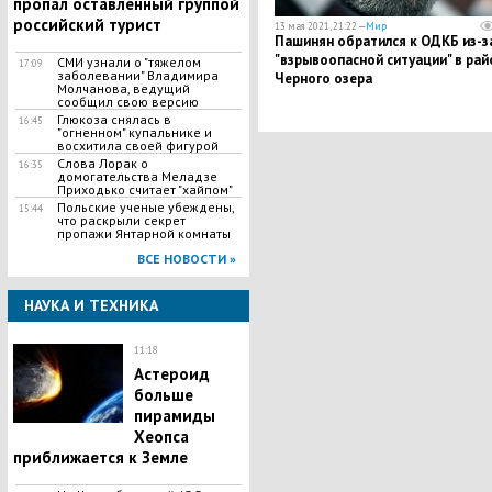
пропал оставленный группой
российский турист
13 мая 2021, 21:22 —
Мир
Пашинян обратился к ОДКБ из-з
"взрывоопасной ситуации" в рай
СМИ узнали о "тяжелом
17:09
заболевании" Владимира
Черного озера
Молчанова, ведущий
сообщил свою версию
Глюкоза снялась в
16:45
"огненном" купальнике и
восхитила своей фигурой
Слова Лорак о
16:35
домогательства Меладзе
Приходько считает "хайпом"
Польские ученые убеждены,
15:44
что раскрыли секрет
пропажи Янтарной комнаты
ВСЕ НОВОСТИ »
НАУКА И ТЕХНИКА
11:18
Астероид
больше
пирамиды
Хеопса
приближается к Земле