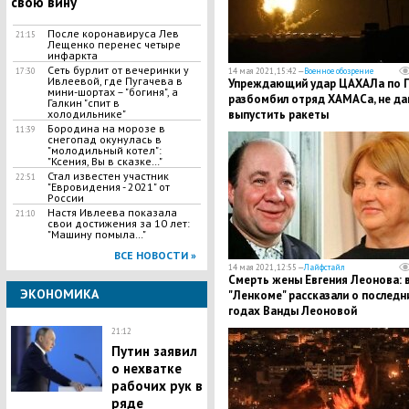
свою вину
После коронавируса Лев
21:15
Лещенко перенес четыре
инфаркта
Сеть бурлит от вечеринки у
17:30
14 мая 2021, 15:42 —
Военное обозрение
Ивлеевой, где Пугачева в
Упреждающий удар ЦАХАЛа по Г
мини-шортах – "богиня", а
разбомбил отряд ХАМАСа, не да
Галкин "спит в
холодильнике"
выпустить ракеты
Бородина на морозе в
11:39
снегопад окунулась в
"молодильный котел":
"Ксения, Вы в сказке…"
Стал известен участник
22:51
"Евровидения - 2021" от
России
Настя Ивлеева показала
21:10
свои достижения за 10 лет:
"Машину помыла…"
ВСЕ НОВОСТИ »
14 мая 2021, 12:55 —
Лайфстайл
Смерть жены Евгения Леонова: 
ЭКОНОМИКА
"Ленкоме" рассказали о последн
годах Ванды Леоновой
21:12
Путин заявил
о нехватке
рабочих рук в
ряде