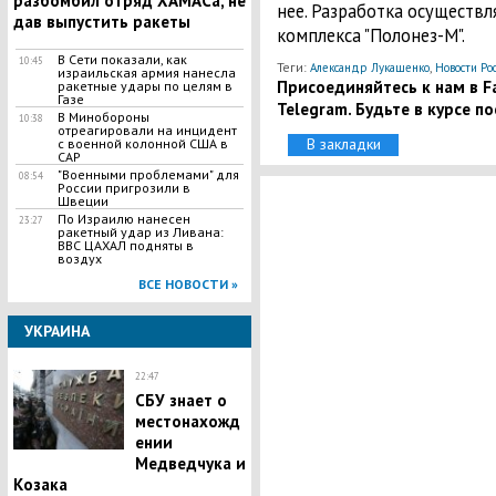
разбомбил отряд ХАМАСа, не
нее. Разработка осуществ
дав выпустить ракеты
комплекса "Полонез-М".
В Сети показали, как
10:45
Теги:
,
Александр Лукашенко
Новости Ро
израильская армия нанесла
Присоединяйтесь к нам в Fa
ракетные удары по целям в
Газе
Telegram. Будьте в курсе п
В Минобороны
10:38
отреагировали на инцидент
В закладки
с военной колонной США в
САР
"Военными проблемами" для
08:54
России пригрозили в
Швеции
По Израилю нанесен
23:27
ракетный удар из Ливана:
ВВС ЦАХАЛ подняты в
воздух
ВСЕ НОВОСТИ »
УКРАИНА
22:47
СБУ знает о
местонахожд
ении
Медведчука и
Козака