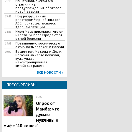
На Чернобыльской АЭС
21:13
ответили на
предупреждения об угрозе
новой аварии
Под разрушенным
19:49
реактором Чернобыльской
АЭС произошел всплеск
ядерной реакции
Илон Маск признался, что он
14:46
и Грета Тунберг страдают от
одной болезни
Повышенную космическую
15:03
активность засекли в России
Вашингтон, Мадрид и Дели:
10:00
Рогозин на карте показал,
куда упадет
неконтролируемая
китайская ракета
ВСЕ НОВОСТИ »
ПРЕСС-РЕЛИЗЫ
11:20
Опрос от
Мамба: что
думают
мужчины о
мифе "40 кошек"