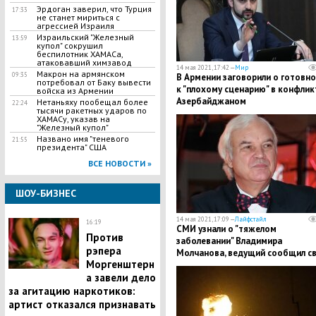
Эрдоган заверил, что Турция
17:33
не станет мириться с
агрессией Израиля
Израильский "Железный
13:59
купол" сокрушил
беспилотник ХАМАСа,
атаковавший химзавод
14 мая 2021, 17:42 —
Мир
Макрон на армянском
09:35
В Армении заговорили о готовно
потребовал от Баку вывести
к "плохому сценарию" в конфлик
войска из Армении
Азербайджаном
Нетаньяху пообещал более
22:24
тысячи ракетных ударов по
ХАМАСу, указав на
"Железный купол"
Названо имя "теневого
21:55
президента" США
ВСЕ НОВОСТИ »
ШОУ-БИЗНЕС
14 мая 2021, 17:09 —
Лайфстайл
16:19
СМИ узнали о "тяжелом
Против
заболевании" Владимира
рэпера
Молчанова, ведущий сообщил с
Моргенштерн
версию
а завели дело
за агитацию наркотиков:
артист отказался признавать