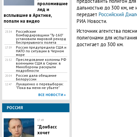
предоставить полигон для
проломившие
дальностью до 300 км, не 
лед и
передает
Российский Диал
всплывшие в Арктике,
РИА Новости.
попали на видео
Источник агентства поясни
Российские
23:34
бомбардировщики "Ту-160"
полигонами для испытания
установили мировой рекорд
беспрерывного полета
достигает до 300 км.
Россия предупредила США и
17:39
НАТО по ситуации в Черном
море
Преследование колонны РФ
21:52
военными США в Сирии: в
Минобороны раскрыли
подробности
Россия дала обещание
20:04
Белоруссии
​Лукашенко о перевыборах:
12:47
"Пока вы меня не убьете"
ВСЕ НОВОСТИ »
РОССИЯ
17:49
"Донбасс
хочет