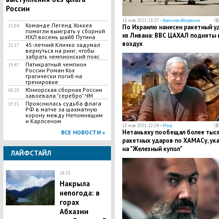
России
13 мая 2021, 23:27 —
Военное обозрение
Команде Легенд Хоккея
21:04
По Израилю нанесен ракетный у
помогли выиграть у сборной
из Ливана: ВВС ЦАХАЛ подняты 
НХЛ восемь шайб Путина
воздух
45-летний Кличко задумал
21:17
вернуться на ринг, чтобы
забрать чемпионский пояс
Пятикратный чемпион
19:47
России Роман Кох
трагически погиб на
тренировке
Юниорская сборная России
08:23
завоевала "серебро" ЧМ
Прояснилась судьба флага
19:15
РФ в матче за шахматную
корону между Непомнящим
и Карлсеном
13 мая 2021, 22:24 —
Мир
Нетаньяху пообещал более тыс
ВСЕ НОВОСТИ »
ракетных ударов по ХАМАСу, ук
на "Железный купол"
ЛАЙФСТАЙЛ
18:23
Накрыла
непогода: в
горах
Абхазии