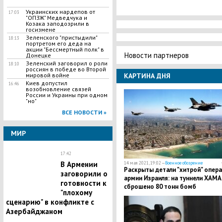
Украинских нардепов от
17:03
"ОПЗЖ" Медведчука и
Козака заподозрили в
госизмене
Зеленского "пристыдили"
18:13
портретом его деда на
акции "Бессмертный полк" в
Новости партнеров
Донецке
Зеленский заговорил о роли
18:10
россиян в победе во Второй
мировой войне
КАРТИНА ДНЯ
Киев допустил
16:46
возобновление связей
России и Украины при одном
"но"
ВСЕ НОВОСТИ »
МИР
17:42
В Армении
14 мая 2021, 19:02 —
Военное обозрение
Раскрыты детали "хитрой" опер
заговорили о
армии Израиля: на туннели ХАМ
готовности к
сброшено 80 тонн бомб
"плохому
сценарию" в конфликте с
Азербайджаном