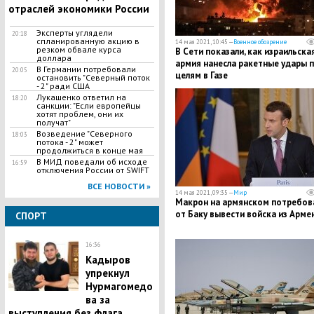
отраслей экономики России
Эксперты углядели
20:18
спланированную акцию в
14 мая 2021, 10:45 —
Военное обозрение
резком обвале курса
В Сети показали, как израильска
доллара
армия нанесла ракетные удары 
В Германии потребовали
20:05
целям в Газе
остановить "Северный поток
- 2" ради США
Лукашенко ответил на
18:20
санкции: "Если европейцы
хотят проблем, они их
получат"
Возведение "Северного
18:03
потока - 2" может
продолжиться в конце мая
В МИД поведали об исходе
16:59
отключения России от SWIFT
ВСЕ НОВОСТИ »
14 мая 2021, 09:35 —
Мир
Макрон на армянском потребов
от Баку вывести войска из Арме
СПОРТ
16:36
Кадыров
упрекнул
Нурмагомедо
ва за
выступления без флага