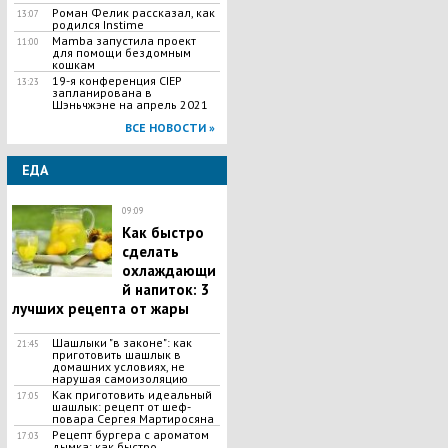
Роман Фелик рассказал, как
13:07
родился Instime
Mamba запустила проект
11:00
для помощи бездомным
кошкам
19-я конференция CIEP
13:23
запланирована в
Шэньчжэне на апрель 2021
ВСЕ НОВОСТИ »
ЕДА
09:09
Как быстро
сделать
охлаждающи
й напиток: 3
лучших рецепта от жары
Шашлыки "в законе": как
21:45
приготовить шашлык в
домашних условиях, не
нарушая самоизоляцию
Как приготовить идеальный
17:05
шашлык​: рецепт от шеф-
повара Сергея Мартиросяна
Рецепт бургера с ароматом
17:03
дымка: как быстро