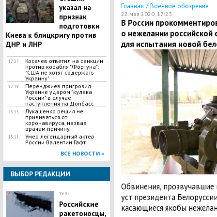
/
Главная
Военное обозрение
указал на
22 мая 2020, 17:23
признак
В России прокомментиров
подготовки
о нежелании российской 
Киева к блицкригу против
для испытания новой бел
ДНР и ЛНР
​Косачев ответил на санкции
12:27
против корабля "Фортуна":
"США не хотят содержать
Украину"
Перенджиев пригрозил
12:19
Украине ударом "кулака
России" в случае
наступления на Донбасс
Лукашенко решил не
23:55
прививаться от
коронавируса, назвав
врачам причину
Умер легендарный актер
13:11
России Валентин Гафт
ВСЕ НОВОСТИ »
ВЫБОР РЕДАКЦИИ
Обвинения, прозвучавшие 
19:02
уст президента Белорусси
Российские
касающиеся якобы нежелан
ракетоносцы,