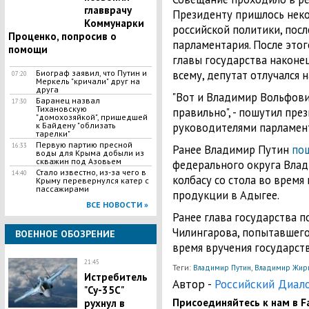
главврачу
Президенту пришлось нек
Коммунарки
российской политики, посл
Проценко, попросив о
парламентария. После это
помощи
главы государства наконец
Биограф заявил, что Путин и
всему, депутат отлучался н
07:20
Меркель "кричали" друг на
друга
"Вот и Владимир Вольфович
Баранец назвал
17:30
Тихановскую
правильно", - пошутил пре
"домохозяйкой", пришедшей
к Байдену "облизать
руководителями парламен
тарелки"
Первую партию пресной
16:33
Ранее Владимир Путин
по
воды для Крыма добыли из
скважин под Азовьем
федерального округа Влад
Стало известно, из-за чего в
14:40
колбасу со стола во время
Крыму перевернулся катер с
пассажирами
продукции в Адыгее.
ВСЕ НОВОСТИ »
Ранее глава государства п
Чилингарова, попытавшег
ВОЕННОЕ ОБОЗРЕНИЕ
время вручения государст
21:45
Теги:
,
Владимир Путин
Владимир Жири
Истребитель
Автор -
Российский Диал
"Су-35С"
Присоединяйтесь к нам в Fa
рухнул в