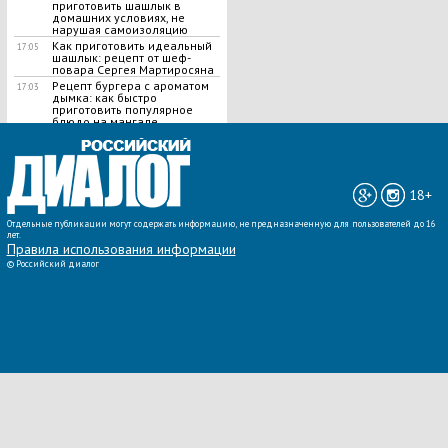
приготовить шашлык в
домашних условиях, не
нарушая самоизоляцию
Как приготовить идеальный
17:05
шашлык​: рецепт от шеф-
повара Сергея Мартиросяна
Рецепт бургера с ароматом
17:03
дымка: как быстро
приготовить популярное
блюдо на мангале
ВСЕ НОВОСТИ »
18+
Отдельные публикации могут содержать информацию, не предназначенную для пользователей до 16
лет.
Правила использования информации
©
Российский диалог