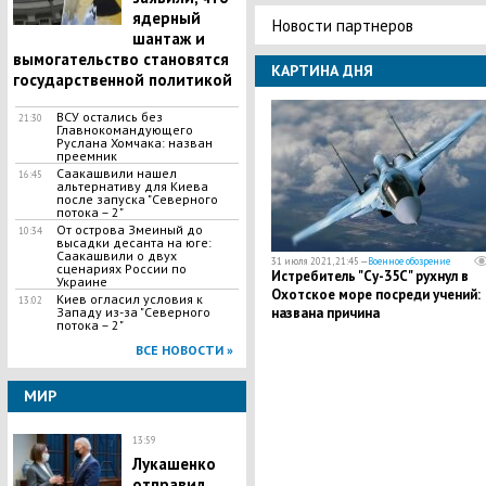
ядерный
Новости партнеров
шантаж и
вымогательство становятся
КАРТИНА ДНЯ
государственной политикой
ВСУ остались без
21:30
Главнокомандующего
Руслана Хомчака: назван
преемник
Саакашвили нашел
16:45
альтернативу для Киева
после запуска "Северного
потока – 2"
​От острова Змеиный до
10:34
высадки десанта на юге:
Саакашвили о двух
31 июля 2021, 21:45 —
Военное обозрение
сценариях России по
Истребитель "Су-35С" рухнул в
Украине
Охотское море посреди учений:
Киев огласил условия к
13:02
Западу из-за "Северного
названа причина
потока – 2"
ВСЕ НОВОСТИ »
МИР
13:59
Лукашенко
отправил