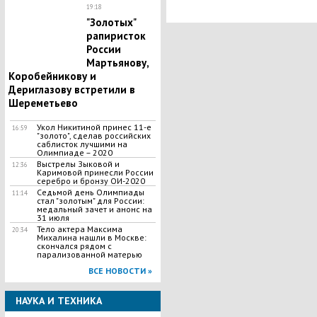
19:18
"Золотых"
рапиристок
России
Мартьянову,
Коробейникову и
Дериглазову встретили в
Шереметьево
Укол Никитиной принес 11-е
16:59
"золото", сделав российских
саблисток лучшими на
Олимпиаде – 2020
Выстрелы Зыковой и
12:36
Каримовой принесли России
серебро и бронзу ОИ-2020
Седьмой день Олимпиады
11:14
стал "золотым" для России:
медальный зачет и анонс на
31 июля
Тело актера Максима
20:34
Михалина нашли в Москве:
скончался рядом с
парализованной матерью
ВСЕ НОВОСТИ »
НАУКА И ТЕХНИКА