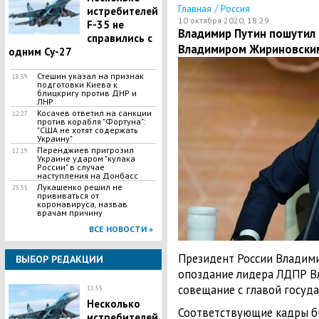
/
Главная
Россия
истребителей
10 октября 2020, 18:29
F-35 не
Владимир Путин пошутил
справились с
Владимиром Жириновски
одним Су-27
Стешин указал на признак
18:39
подготовки Киева к
блицкригу против ДНР и
ЛНР
​Косачев ответил на санкции
12:27
против корабля "Фортуна":
"США не хотят содержать
Украину"
Перенджиев пригрозил
12:19
Украине ударом "кулака
России" в случае
наступления на Донбасс
Лукашенко решил не
23:55
прививаться от
коронавируса, назвав
врачам причину
ВСЕ НОВОСТИ »
Президент России Владими
ВЫБОР РЕДАКЦИИ
опоздание лидера ЛДПР В
совещание с главой госуда
11:55
Несколько
Соответствующие кадры б
истребителей