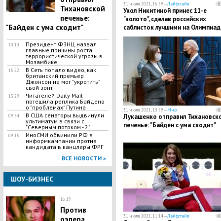
31 июля 2021, 16:59 —
Лайфстайл
Тихановской
Укол Никитиной принес 11-е
печенье:
"золото", сделав российских
"Байден с ума сходит"
саблисток лучшими на Олимпиад
2020
Президент ФЗНЦ назвал
10:10
главные причины роста
террористической угрозы в
Мозамбике
В Сеть попало видео, как
15:22
британский премьер
Джонсон не мог "укротить"
свой зонт
Читателей Daily Mail
13:29
потешила реплика Байдена
о "проблемах" Путина
31 июля 2021, 13:59 —
Мир
В США сенаторы выдвинули
Лукашенко отправил Тихановск
09:54
ультиматум в связи с
печенье: "Байден с ума сходит"
"Северным потоком - 2"
ИноСМИ обвинили РФ в
09:15
информкампании против
кандидата в канцлеры ФРГ
ВСЕ НОВОСТИ »
ШОУ-БИЗНЕС
16:19
Против
31 июля 2021, 11:14 —
Лайфстайл
рэпера