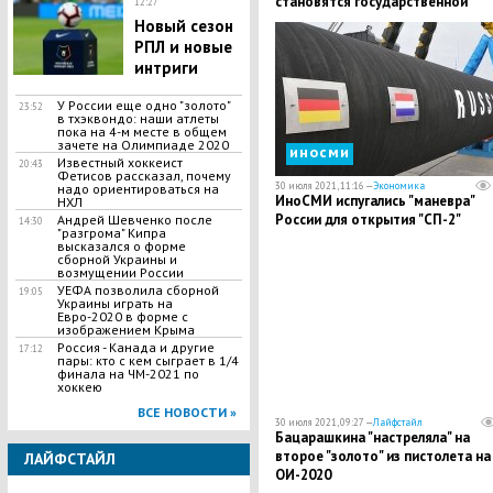
становятся государственной
12:27
политикой
Новый сезон
РПЛ и новые
интриги
У России еще одно "золото"
23:52
в тхэквондо: наши атлеты
пока на 4-м месте в общем
зачете на Олимпиаде 2020
иносми
Известный хоккеист
20:43
Фетисов рассказал, почему
30 июля 2021, 11:16 —
Экономика
надо ориентироваться на
ИноСМИ испугались "маневра"
НХЛ
России для открытия "СП-2"
Андрей Шевченко после
14:30
"разгрома" Кипра
высказался о форме
сборной Украины и
возмущении России
УЕФА позволила сборной
19:05
Украины играть на
Евро-2020 в форме с
изображением Крыма
Россия - Канада и другие
17:12
пары: кто с кем сыграет в 1/4
финала на ЧМ-2021 по
хоккею
ВСЕ НОВОСТИ »
30 июля 2021, 09:27 —
Лайфстайл
Бацарашкина "настреляла" на
второе "золото" из пистолета на
ЛАЙФСТАЙЛ
ОИ-2020