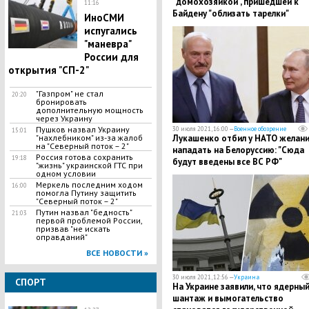
"домохозяйкой", пришедшей к
11:16
Байдену "облизать тарелки"
ИноСМИ
испугались
"маневра"
России для
открытия "СП-2"
"Газпром" не стал
20:20
бронировать
дополнительную мощность
через Украину
Пушков назвал Украину
30 июля 2021, 16:00 —
Военное обозрение
15:01
"нахлебником" из-за жалоб
Лукашенко отбил у НАТО желан
на "Северный поток – 2"
нападать на Белоруссию: "Сюда
Россия готова сохранить
19:18
будут введены все ВС РФ"
"жизнь" украинской ГТС при
одном условии
Меркель последним ходом
16:00
помогла Путину защитить
"Северный поток – 2"
Путин назвал "бедность"
21:03
первой проблемой России,
призвав "не искать
оправданий"
ВСЕ НОВОСТИ »
30 июля 2021, 12:56 —
Украина
СПОРТ
На Украине заявили, что ядерны
шантаж и вымогательство