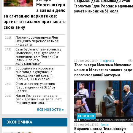
Седьмой день Олимпиады стал
Моргенштерн
"золотым" для России: медальны
а завели дело
зачет и анонс на 31 июля
за агитацию наркотиков:
артист отказался признавать
свою вину
После коронавируса Лев
21:15
Лещенко перенес четыре
инфаркта
Сеть бурлит от вечеринки у
17:30
Ивлеевой, где Пугачева в
мини-шортах – "богиня", а
Галкин "спит в
30 июля 2021, 20:34 —
Лайфстайл
холодильнике"
Тело актера Максима Михалина
Бородина на морозе в
11:39
нашли в Москве: скончался рядо
снегопад окунулась в
парализованной матерью
"молодильный котел":
"Ксения, Вы в сказке…"
Стал известен участник
22:51
"Евровидения - 2021" от
России
Настя Ивлеева показала
21:10
свои достижения за 10 лет:
"Машину помыла…"
ВСЕ НОВОСТИ »
мнение
ЭКОНОМИКА
30 июля 2021, 17:30 —
Россия
Баранец назвал Тихановскую