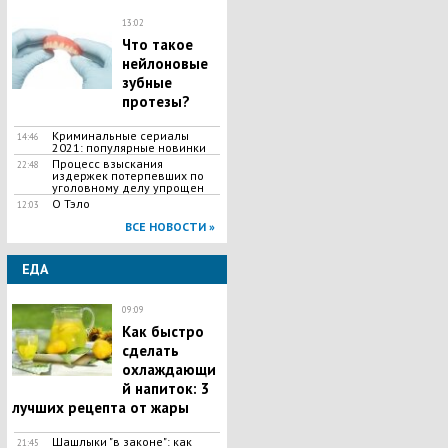
13:02
Что такое
нейлоновые
зубные
протезы?
Криминальные сериалы
14:46
2021: популярные новинки
Процесс взыскания
22:48
издержек потерпевших по
уголовному делу упрощен
О Тэло
12:03
ВСЕ НОВОСТИ »
ЕДА
09:09
Как быстро
сделать
охлаждающи
й напиток: 3
лучших рецепта от жары
Шашлыки "в законе": как
21:45