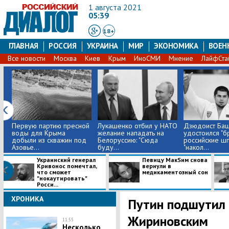
1 августа 2021
05:39
18+
ГЛАВНАЯ
РОССИЯ
УКРАИНА
МИР
ЭКОНОМИКА
ВОЕН
Все новости
Москва
Киев
Крым
ИноСМИ
Мнение
ЛайфСта
Первую партию пресной
Лукашенко отбил у НАТО
Дзюдоист Ба
воды для Крыма
желание нападать на
удостоился "бр
добыли из скважин под
Белоруссию: "Сюда
российские ш
Азовье...
буду...
"накол...
Украинский генерал
Певицу МакSим снова
Кривонос помечтал,
вернули в
что сможет
медикаментозный сон
"нокаутировать"
Росси...
ХРОНИКА
Путин подшутил
Жириновским
11:55
Несколько