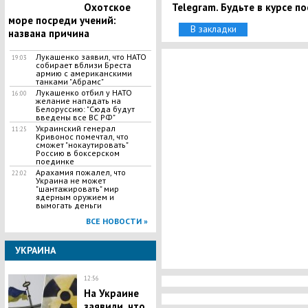
Telegram. Будьте в курсе п
Охотское
море посреди учений:
В закладки
названа причина
Лукашенко заявил, что НАТО
19:03
собирает вблизи Бреста
армию с американскими
танками "Абрамс"
Лукашенко отбил у НАТО
16:00
желание нападать на
Белоруссию: "Сюда будут
введены все ВС РФ"
Украинский генерал
11:25
Кривонос помечтал, что
сможет "нокаутировать"
Россию в боксерском
поединке
Арахамия пожалел, что
22:02
Украина не может
"шантажировать" мир
ядерным оружием и
вымогать деньги
ВСЕ НОВОСТИ »
УКРАИНА
12:56
На Украине
заявили, что