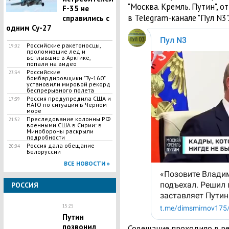
"Москва. Кремль. Путин", 
F-35 не
в Telegram-канале "Пул N3"
справились с
одним Су-27
Российские ракетоносцы,
19:02
проломившие лед и
всплывшие в Арктике,
попали на видео
Российские
23:34
бомбардировщики "Ту-160"
установили мировой рекорд
беспрерывного полета
Россия предупредила США и
17:39
НАТО по ситуации в Черном
море
Преследование колонны РФ
21:52
военными США в Сирии: в
Минобороны раскрыли
подробности
Россия дала обещание
20:04
Белоруссии
ВСЕ НОВОСТИ »
РОССИЯ
15:25
Путин
позвонил
Совещание проходило в р