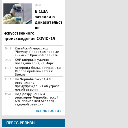
20:40
В США
заявили о
доказательст
ве
искусственного
происхождения COVID-19
Китайский марсоход
20:11
"Чжучжун" передал первые
снимки с Красной планеты
КНР впервые удачно
09:29
посадила зонд на Марс
Астероид больше пирамиды
11:18
Хеопса приближается к
Земле
На Чернобыльской АЭС
21:13
ответили на
предупреждения об угрозе
новой аварии
Под разрушенным
19:49
реактором Чернобыльской
АЭС произошел всплеск
ядерной реакции
ВСЕ НОВОСТИ »
ПРЕСС-РЕЛИЗЫ