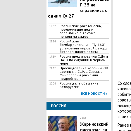
F-35 не
справились с
одним Су-27
Российские ракетоносцы,
19:02
проломившие лед и
всплывшие в Арктике,
попали на видео
Российские
23:34
бомбардировщики "Ту-160"
установили мировой рекорд
беспрерывного полета
Россия предупредила США и
17:39
НАТО по ситуации в Черном
море
Преследование колонны РФ
21:52
военными США в Сирии: в
Минобороны раскрыли
подробности
Со сло
Россия дала обещание
20:04
Белоруссии
каково
ВСЕ НОВОСТИ »
событи
советы
немецк
РОССИЯ
которо
своих 
22:55
Жириновский
Ранее
рассказал, за
истори