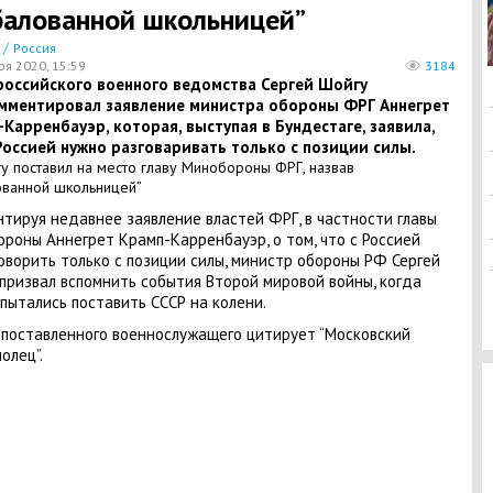
балованной школьницей”
/
Россия
ря 2020, 15:59
3184
 российского военного ведомства Сергей Шойгу
мментировал заявление министра обороны ФРГ Аннегрет
Карренбауэр, которая, выступая в Бундестаге, заявила,
Россией нужно разговаривать только с позиции силы.
тируя недавнее заявление властей ФРГ, в частности главы
роны Аннегрет Крамп-Карренбауэр, о том, что с Россией
оворить только с позиции силы, министр обороны РФ Сергей
призвал вспомнить события Второй мировой войны, когда
пытались поставить СССР на колени.
поставленного военнослужащего цитирует “Московский
олец”.