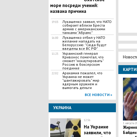
море посреди учений:
названа причина
Лукашенко заявил, что НАТО
19:03
собирает вблизи Бреста
армию с американскими
танками "Абрамс"
Лукашенко отбил у НАТО
16:00
желание нападать на
Белоруссию: "Сюда будут
введены все ВС РФ"
Украинский генерал
11:25
Новост
Кривонос помечтал, что
сможет "нокаутировать"
Россию в боксерском
поединке
КАРТИ
Арахамия пожалел, что
22:02
Украина не может
"шантажировать" мир
ядерным оружием и
вымогать деньги
ВСЕ НОВОСТИ »
УКРАИНА
12:56
1 августа 2
На Украине
Жиринов
заявили, что
Байден 