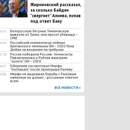
Жириновский рассказал,
за сколько Байден
"свергнет" Алиева, попав
под ответ Баку
Белорусскую бегунью Тимановскую
21:12
вывезли из Токио, она просит убежища –
СМИ
Российский комментатор поймал
19:36
британского чемпиона ОИ – 2020 Тома
Дейли за вязанием на трибунах
Россия победила Россию: теннисисты
17:58
Павлюченкова и Рублев выиграли
"золото" ОИ – 2020
Губерниев посоветовал Мерфи
16:07
"поплакать" после проигрыша Рылову
Мерфи не выдержал борьбы с Рыловым,
15:06
намекнув на допинг, - россиянин ответил
всем
ВСЕ НОВОСТИ »