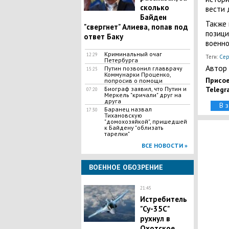
сколько
вести 
Байден
Также 
"свергнет" Алиева, попав под
позици
ответ Баку
военно
Криминальный очаг
12:29
Теги:
Сер
Петербурга
Автор 
Путин позвонил главврачу
15:25
Коммунарки Проценко,
Присое
попросив о помощи
Биограф заявил, что Путин и
Telegr
07:20
Меркель "кричали" друг на
друга
В 
Баранец назвал
17:30
Тихановскую
"домохозяйкой", пришедшей
к Байдену "облизать
тарелки"
ВСЕ НОВОСТИ »
ВОЕННОЕ ОБОЗРЕНИЕ
21:45
Истребитель
"Су-35С"
рухнул в
Охотское