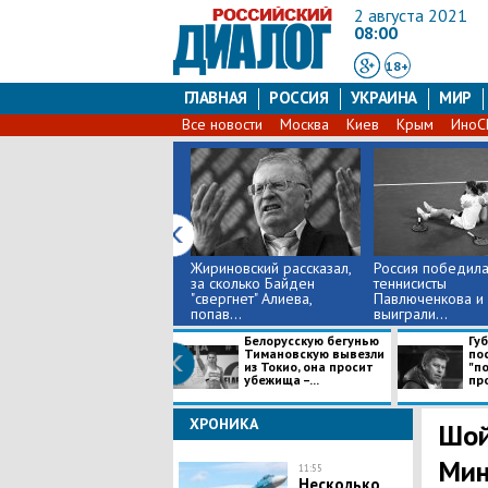
2 августа 2021
08:00
18+
ГЛАВНАЯ
РОССИЯ
УКРАИНА
МИР
Все новости
Москва
Киев
Крым
Ино
Жириновский рассказал,
Россия победила
за сколько Байден
теннисисты
"свергнет" Алиева,
Павлюченкова и
попав...
выиграли...
Белорусскую бегунью
Гу
Тимановскую вывезли
по
из Токио, она просит
"п
убежища –...
пр
ХРОНИКА
​Шо
Мин
11:55
Несколько