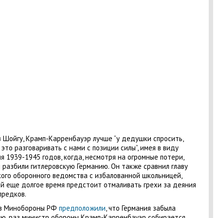
в Шойгу, Крамп-Карренбауэр лучше “у дедушки спросить,
 это разговаривать с нами с позиции силы”, имея в виду
я 1939-1945 годов, когда, несмотря на огромные потери,
 разбили гитлеровскую Германию. Он также сравнил главу
ого оборонного ведомства с избалованной школьницей,
й еще долгое время предстоит отмаливать грехи за деяния
предков.
 в Минобороны РФ
предположили
, что Германия забыла
ю, раз министр обороны Крамп-Карренбауэр собирается