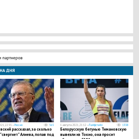
и партнеров
НА ДНЯ
021, 22:55 —
Россия
565
1 августа 2021, 21:12 —
Лайфстайл
1338
ский рассказал, за сколько
Белорусскую бегунью Тимановскую
"свергнет" Алиева, попав под
вывезли из Токио, она просит