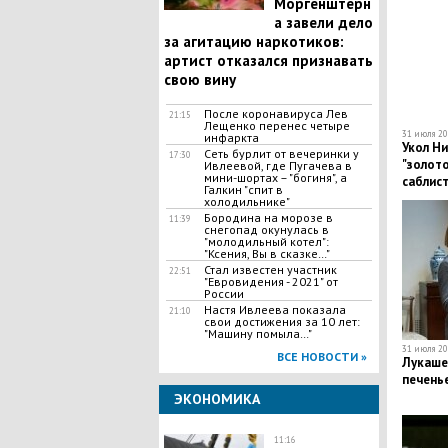
Моргенштерн
а завели дело
за агитацию наркотиков:
артист отказался признавать
свою вину
После коронавируса Лев
21:15
Лещенко перенес четыре
31 июля 20
инфаркта
Укол Ни
Сеть бурлит от вечеринки у
17:30
"золото
Ивлеевой, где Пугачева в
мини-шортах – "богиня", а
саблис
Галкин "спит в
2020
холодильнике"
Бородина на морозе в
11:39
снегопад окунулась в
"молодильный котел":
"Ксения, Вы в сказке…"
Стал известен участник
22:51
"Евровидения - 2021" от
России
Настя Ивлеева показала
21:10
свои достижения за 10 лет:
"Машину помыла…"
31 июля 20
ВСЕ НОВОСТИ »
Лукаше
печенье
ЭКОНОМИКА
11:16