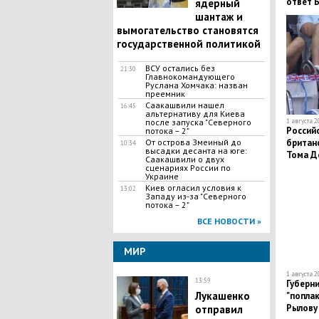
ответ 
ядерный
шантаж и
вымогательство становятся
государственной политикой
ВСУ остались без
21:30
Главнокомандующего
Руслана Хомчака: назван
преемник
Саакашвили нашел
16:45
альтернативу для Киева
после запуска "Северного
1 августа 2
Россий
потока – 2"
​От острова Змеиный до
британ
10:34
высадки десанта на юге:
Тома Де
Саакашвили о двух
трибун
сценариях России по
Украине
Киев огласил условия к
13:02
Западу из-за "Северного
потока – 2"
ВСЕ НОВОСТИ »
МИР
1 августа 2
13:59
Губерн
Лукашенко
"поплак
Рылову
отправил