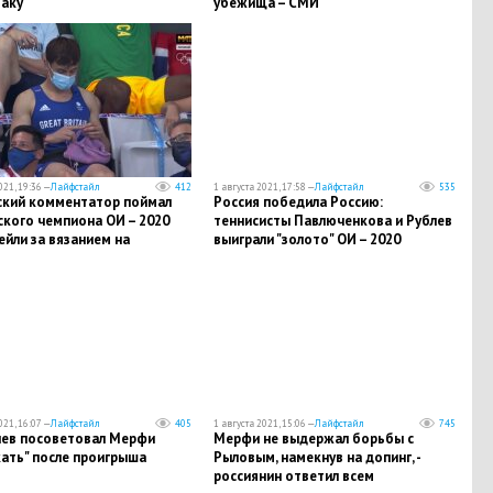
Баку
убежища – СМИ
021, 19:36 —
Лайфстайл
412
1 августа 2021, 17:58 —
Лайфстайл
535
ский комментатор поймал
Россия победила Россию:
ского чемпиона ОИ – 2020
теннисисты Павлюченкова и Рублев
йли за вязанием на
выиграли "золото" ОИ – 2020
ах
021, 16:07 —
Лайфстайл
405
1 августа 2021, 15:06 —
Лайфстайл
745
иев посоветовал Мерфи
Мерфи не выдержал борьбы с
ать" после проигрыша
Рыловым, намекнув на допинг, -
россиянин ответил всем