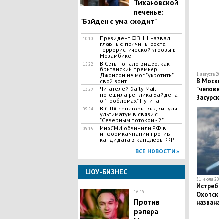
Тихановской
печенье:
"Байден с ума сходит"
Президент ФЗНЦ назвал
10:10
главные причины роста
террористической угрозы в
Мозамбике
В Сеть попало видео, как
15:22
британский премьер
Джонсон не мог "укротить"
1 августа 2
В Москв
свой зонт
Читателей Daily Mail
"челове
13:29
потешила реплика Байдена
Засурс
о "проблемах" Путина
В США сенаторы выдвинули
09:54
ультиматум в связи с
"Северным потоком - 2"
ИноСМИ обвинили РФ в
09:15
информкампании против
кандидата в канцлеры ФРГ
ВСЕ НОВОСТИ »
ШОУ-БИЗНЕС
31 июля 20
Истреби
16:19
Охотск
Против
назван
рэпера