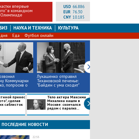
настки впервые
USD
66.886
ото" в командном
EUR
76.30
 Олимпиаде
CNY
10.185
БИЗ
НАУКА И ТЕХНИКА
КУЛЬТУРА
 дня
Еда
Футбол онлайн
озвонил
Лукашенко отправил
Биограф заявил, что
чу Коммунарки
Тихановской печенье:
Путин и Меркель
о, попросив о
"Байден с ума сходит"
"кричали" друг на друга
итиной принес
Тело актера Максима
Украинский ген
ото", сделав
Михалина нашли в
Кривонос поме
их саблисток
Москве: скончался
что сможет
рядом с парализ...
"нокаутироват
Росси...
ПОСЛЕДНИЕ НОВОСТИ
22:55