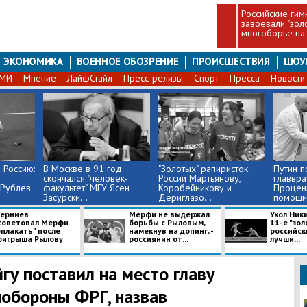
Российские гим
завоевали "зол
многоборье на
ЭКОНОМИКА
ВОЕННОЕ ОБОЗРЕНИЕ
ПРОИСШЕСТВИЯ
ШОУ
СМИ
Мнение
ЛайфСтайл
Пресс-релизы
Спорт
Пресса
Новости
 Россию:
В Москве в 91 год
"Золотых" рапиристок
Путин п
скончался "человек-
России Мартьянову,
главвра
 Рублев
факультет" МГУ Ясен
Коробейникову и
Проценк
Засурски...
Дериглазо...
помощи
берниев
Мерфи не выдержал
Укол Ник
советовал Мерфи
борьбы с Рыловым,
11-е "зол
оплакать" после
намекнув на допинг, -
российск
оигрыша Рылову
россиянин от...
лучши...
йгу поставил на место главу
обороны ФРГ, назвав