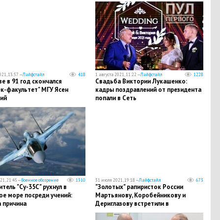
021, 13:57 —
Лайфстайл
418
1 августа 2021, 11:22 —
Лайфстайл
1228
е в 91 год скончался
Свадьба Виктории Лукашенко:
к-факультет" МГУ Ясен
кадры поздравлений от президента
кий
попали в Сеть
21, 21:45 —
Военное обозрение
1310
31 июля 2021, 19:18 —
Лайфстайл
673
тель "Су-35С" рухнул в
"Золотых" рапиристок России
ое море посреди учений:
Мартьянову, Коробейникову и
а причина
Дериглазову встретили в
Шереметьево