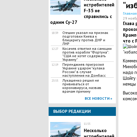
“из
истребителей
F-35 не
Главная
справились с
29 нояб
одним Су-27
Глава
проко
Стешин указал на признак
18:39
Крамп-
подготовки Киева к
блицкригу против ДНР и
что с 
ЛНР
​Косачев ответил на санкции
12:27
против корабля "Фортуна":
"США не хотят содержать
Украину"
Коммен
Перенджиев пригрозил
12:19
Минобо
Украине ударом "кулака
России" в случае
надо г
наступления на Донбасс
Шойгу 
Лукашенко решил не
23:55
немцы 
прививаться от
коронавируса, назвав
врачам причину
Высоко
комсом
ВСЕ НОВОСТИ »
ВЫБОР РЕДАКЦИИ
11:55
Несколько
истребителей