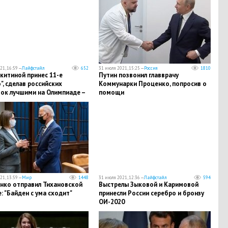
21, 16:59 —
Лайфстайл
652
31 июля 2021, 15:25 —
Россия
1810
китиной принес 11-е
Путин позвонил главврачу
", сделав российских
Коммунарки Проценко, попросив о
ток лучшими на Олимпиаде –
помощи
21, 13:59 —
Мир
1448
31 июля 2021, 12:36 —
Лайфстайл
594
нко отправил Тихановской
Выстрелы Зыковой и Каримовой
: "Байден с ума сходит"
принесли России серебро и бронзу
ОИ-2020