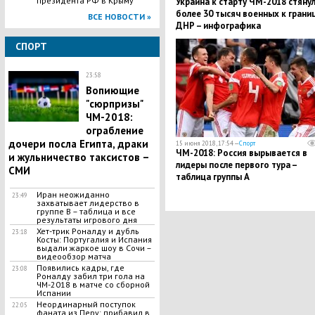
президента РФ в Крыму
Украина к старту ЧМ-2018 стяну
более 30 тысяч военных к границ
ВСЕ НОВОСТИ »
ДНР – инфографика
СПОРТ
23:58
​Вопиющие
"сюрпризы"
ЧМ-2018:
ограбление
дочери посла Египта, драки
15 июня 2018, 17:54 —
Спорт
ЧМ-2018: Россия вырывается в
и жульничество таксистов –
лидеры после первого тура –
СМИ
таблица группы А
Иран неожиданно
23:49
захватывает лидерство в
группе В – таблица и все
результаты игрового дня
Хет-трик Роналду и дубль
23:18
Косты: Португалия и Испания
выдали жаркое шоу в Сочи –
видеообзор матча
Появились кадры, где ​
23:08
Роналду забил три гола на
ЧМ-2018 в матче со сборной
Испании
​Неординарный поступок
22:05
фаната из Перу: прибавил в