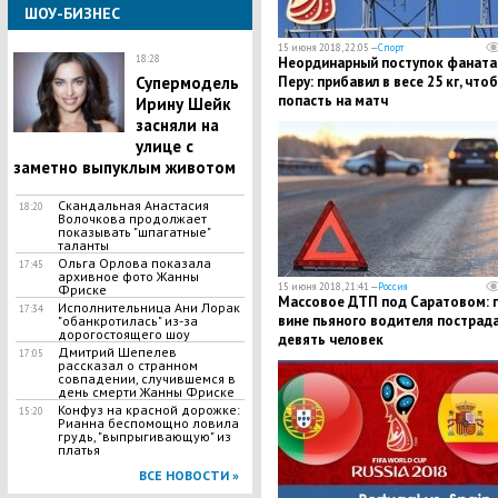
ШОУ-БИЗНЕС
15 июня 2018, 22:05 —
Спорт
18:28
​Неординарный поступок фаната
Супермодель
Перу: прибавил в весе 25 кг, что
попасть на матч
Ирину Шейк
засняли на
улице с
заметно выпуклым животом
Скандальная Анастасия
18:20
Волочкова продолжает
показывать "шпагатные"
таланты
Ольга Орлова показала
17:45
архивное фото Жанны
15 июня 2018, 21:41 —
Россия
Фриске
Массовое ​ДТП под Саратовом: 
Исполнительница Ани Лорак
17:34
вине пьяного водителя пострад
"обанкротилась" из-за
дорогостоящего шоу
девять человек
Дмитрий Шепелев
17:05
рассказал о странном
совпадении, случившемся в
день смерти Жанны Фриске
Конфуз на красной дорожке:
15:20
Рианна беспомощно ловила
грудь, "выпрыгивающую" из
платья
ВСЕ НОВОСТИ »