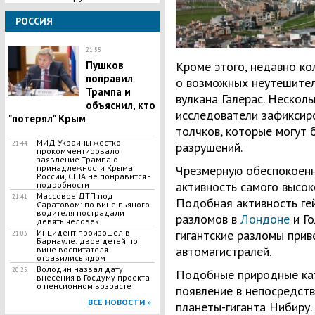
РОССИЯ
21:55
Пушков
Кроме этого, недавно ко
поправил
о возможных неутешител
Трампа и
вулкана Галерас. Нескол
объяснил, кто
исследователи зафиксир
"потерял" Крым
толчков, которые могут
МИД Украины жестко
21:44
разрушений.
прокомментировало
заявление Трампа о
принадлежности Крыма
Чрезмерную обеспокоенн
России, США не понравится -
активность самого высо
подробности
Массовое ​ДТП под
21:41
Подобная активность ге
Саратовом: по вине пьяного
водителя пострадали
разломов в
Лондоне
и Го
девять человек
​Инцидент произошел в
гигантские разломы прив
21:03
Барнауле: двое детей по
автомагистралей.
вине воспитателя
отравились ядом
​Володин назвал дату
20:25
Подобные природные ка
внесения в Госдуму проекта
о пенсионном возрасте
появление в непосредст
ВСЕ НОВОСТИ »
планеты-гиганта Нибиру.