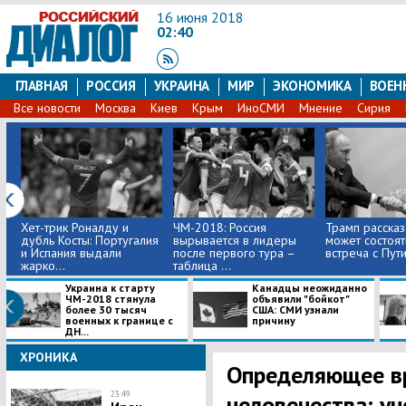
16 июня 2018
02:40
ГЛАВНАЯ
РОССИЯ
УКРАИНА
МИР
ЭКОНОМИКА
ВОЕН
Все новости
Москва
Киев
Крым
ИноСМИ
Мнение
Сирия
Хет-трик Роналду и
ЧМ-2018: Россия
Трамп рассказ
дубль Косты: Португалия
вырывается в лидеры
может состоят
и Испания выдали
после первого тура –
встреча с Пут
жарко...
таблица ...
Украина к старту
Канадцы неожиданно
ЧМ-2018 стянула
объявили "бойкот"
более 30 тысяч
США: СМИ узнали
военных к границе с
причину
ДН...
ХРОНИКА
Определяющее в
23:49
человечества: уч