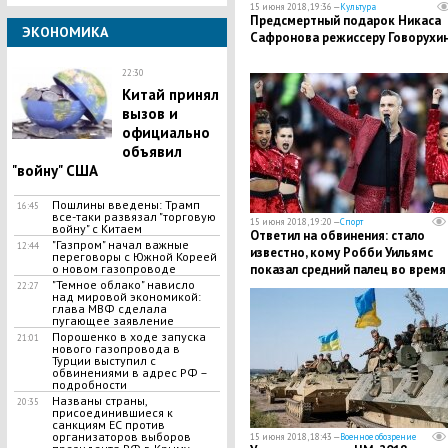
15 июня 2018, 19:36 —
Культура
​Предсмертный подарок Никаса
ЭКОНОМИКА
Сафронова режиссеру Говорухи
22:30
​Китай принял
вызов и
официально
объявил
"войну" США
Пошлины введены: Трамп
16:45
все-таки развязал "торговую
15 июня 2018, 19:20 —
Спорт
войну" с Китаем
Ответил на обвинения: стало
"Газпром" начал важные
12:44
известно, кому Робби Уильямс
переговоры с Южной Кореей
о новом газопроводе
показал средний палец во время
"Темное облако" нависло
открытия ЧМ-2018
22:27
над мировой экономикой:
глава МВФ сделала
пугающее заявление
Порошенко в ходе запуска
21:01
нового газопровода в
Турции выступил с
обвинениями в адрес РФ –
подробности
Названы страны,
20:35
присоединившиеся к
санкциям ЕС против
организаторов выборов
15 июня 2018, 18:43 —
Военное обозрение