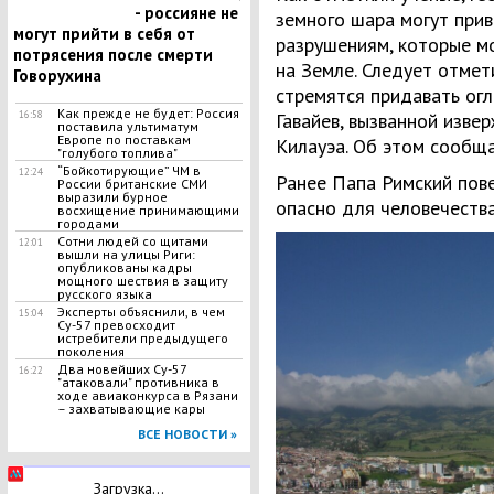
- россияне не
земного шара могут прив
могут прийти в себя от
разрушениям, которые мо
потрясения после смерти
на Земле. Следует отмет
Говорухина
стремятся придавать ог
Как прежде не будет: Россия
16:58
Гавайев, вызванной изве
поставила ультиматум
Европе по поставкам
Килауэа. Об этом сообща
"голубого топлива"
“Бойкотирующие” ЧМ в
12:24
Ранее Папа Римский пов
России британские СМИ
выразили бурное
опасно для человечества
восхищение принимающими
городами
Сотни людей со щитами
12:01
вышли на улицы Риги:
опубликованы кадры
мощного шествия в защиту
русского языка
Эксперты объяснили, в чем
15:04
Су-57 превосходит
истребители предыдущего
поколения
​Два новейших Су-57
16:22
"атаковали" противника в
ходе авиаконкурса в Рязани
– захватывающие кары
ВСЕ НОВОСТИ »
Загрузка...