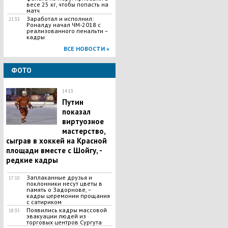
весе 25 кг, чтобы попасть на
матч
Заработал и исполнил:
21:33
Роналду начал ЧМ-2018 с
реализованного пенальти –
кадры
ВСЕ НОВОСТИ »
ФОТО
14:13
Путин
показал
виртуозное
мастерство,
сыграв в хоккей на Красной
площади вместе с Шойгу, -
редкие кадры
Заплаканные друзья и
17:10
поклонники несут цветы в
память о Задорнове, –
кадры церемонии прощания
с сатириком
Появились кадры массовой
18:35
эвакуации людей из
торговых центров Сургута