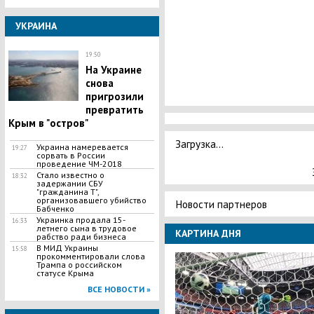
УКРАИНА
19:50
На Украине
снова
пригрозили
превратить
Крым в "остров"
Загрузка...
Украина намеревается
19:27
сорвать в России
проведение ЧМ-2018
​Стало известно о
18:32
задержании СБУ
"гражданина Т",
организовавшего убийство
Новости партнеров
Бабченко
​Украинка продала 15-
16:33
летнего сына в трудовое
КАРТИНА ДНЯ
рабство ради бизнеса
В МИД Украины
15:58
прокомментировали слова
Трампа о российском
статусе Крыма
ВСЕ НОВОСТИ »