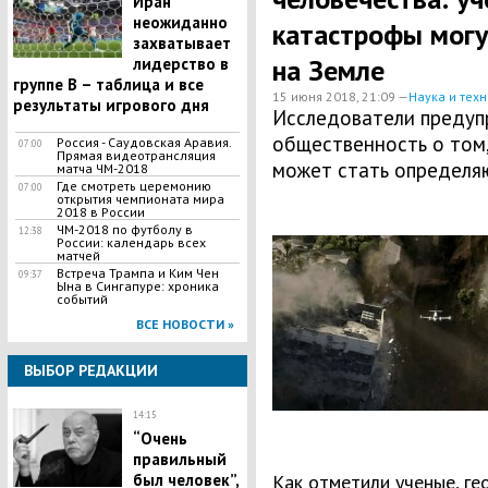
Иран
неожиданно
катастрофы могу
захватывает
на Земле
лидерство в
группе В – таблица и все
15 июня 2018, 21:09 —
Наука и тех
результаты игрового дня
Исследователи предуп
общественность о том,
Россия - Саудовская Аравия.
07:00
Прямая видеотрансляция
может стать определя
матча ЧМ-2018
Где смотреть церемонию
07:00
открытия чемпионата мира
2018 в России
ЧМ-2018 по футболу в
12:38
России: календарь всех
матчей
Встреча Трампа и Ким Чен
09:37
Ына в Сингапуре: хроника
событий
ВСЕ НОВОСТИ »
ВЫБОР РЕДАКЦИИ
14:15
​“Очень
правильный
был человек”,
Как отметили ученые, ге