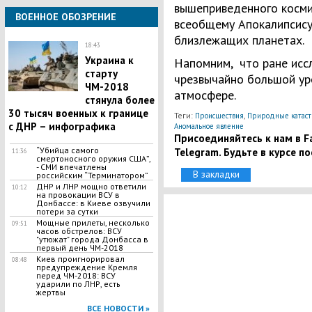
вышеприведенного косми
ВОЕННОЕ ОБОЗРЕНИЕ
всеобщему Апокалипсису 
близлежащих планетах.
18:43
Украина к
Напомним, что ране исс
старту
чрезвычайно большой у
ЧМ-2018
атмосфере.
стянула более
30 тысяч военных к границе
Теги:
,
Происшествия
Природные катас
с ДНР – инфографика
Аномальное явление
Присоединяйтесь к нам в Fa
“Убийца самого
Telegram. Будьте в курсе п
11:36
смертоносного оружия США”,
- СМИ впечатлены
В закладки
российским “Терминатором”
ДНР и ЛНР мощно ответили
10:12
на провокации ВСУ в
Донбассе: в Киеве озвучили
потери за сутки
Мощные прилеты, несколько
09:51
часов обстрелов: ВСУ
"утюжат" города Донбасса в
первый день ЧМ-2018
​Киев проигнорировал
08:48
предупреждение Кремля
перед ЧМ-2018: ВСУ
ударили по ЛНР, есть
жертвы
ВСЕ НОВОСТИ »