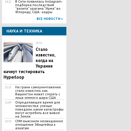
В Сети появилась Іnstagram-
14:22
подборка последствий
“визита” урагана “Ирма” во
Флориду, США - кадры
ВСЕ НОВОСТИ »
НАУКА И ТЕХНИКА
23:11
​Стало
известно,
когда на
Украине
начнут тестировать
Hyperloop
На грани самоуничтожения:
21:25
стало известно, как
Вашингтон может стереть с
лица земного шара США
Определяющее время для
21:09
человечества: ученые
поведали, какие катастрофы
могут истребить все живое
на Земле
СМИ выяснили неожиданное
23:53
отношение Эйнштейна к
азиатам