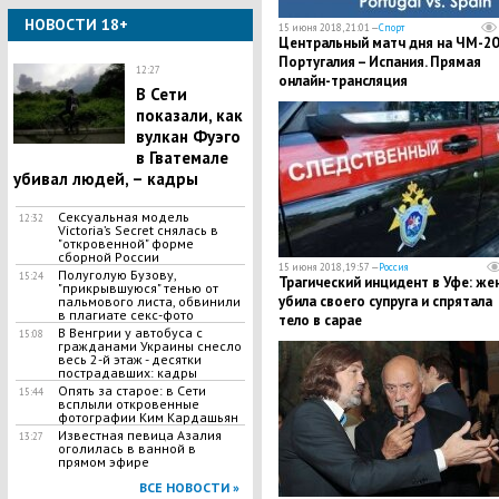
НОВОСТИ 18+
15 июня 2018, 21:01 —
Спорт
Центральный матч дня на ЧМ-20
Португалия – Испания. Прямая
12:27
онлайн-трансляция
В Сети
показали, как
вулкан Фуэго
в Гватемале
убивал людей, – кадры
Сексуальная модель
12:32
Victoria’s Secret снялась в
"откровенной" форме
сборной России
15 июня 2018, 19:57 —
Россия
Полуголую Бузову,
15:24
Трагический инцидент в Уфе: же
"прикрывшуюся" тенью от
убила своего супруга и спрятала
пальмового листа, обвинили
в плагиате секс-фото
тело в сарае
В Венгрии у автобуса с
15:08
гражданами Украины снесло
весь 2-й этаж - десятки
пострадавших: кадры
Опять за старое: в Сети
15:44
всплыли откровенные
фотографии Ким Кардашьян
Известная певица Азалия
13:27
оголилась в ванной в
прямом эфире
ВСЕ НОВОСТИ »