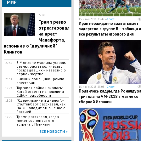
МИР
22:45
15 июня 2018, 23:49 —
Спорт
Трамп резко
Иран неожиданно захватывает
отреагировал
лидерство в группе В – таблица и
на арест
все результаты игрового дня
Манафорта,
вспомнив о "двуличной"
Клинтон
​В Мюнхене мужчина устроил
20:55
резню: растет количество
пострадавших – известно о
первой жертве
Бывший помощник Трампа
20:14
арестован
15 июня 2018, 23:08 —
Спорт
​Торговая война началась:
19:24
Появились кадры, где ​Роналду з
Китай ответит на пошлины
США, - подробности
три гола на ЧМ-2018 в матче со
​“Сдерживание и диалог”, -
18:28
сборной Испании
Столтенберг рассказал, как
НАТО наладит отношение с
Россией
Трамп рассказал, когда
17:25
может состояться его
встреча с Путиным
ВСЕ НОВОСТИ »