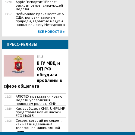
Apple "испортит" iPhone:
16:30
раскрыт секрет следующей
модели
Небывалое происшествие в
09:57
США: вопреки законам
природы, ядовитые медузы
наполнили реку Метедеконк
ВСЕ НОВОСТИ »
ПРЕСС-РЕЛИЗЫ
15:18
В ГУ МВД и
ОП РФ
обсудили
проблемы в
сфере общепита
АЛЮТЕХ представил новую
12:05
модель управления
приводом роллет, - СМИ
Как сообщают СМИ: UNIPUMP
18:10
представил новые насосы
ЕСО MAXI 5
Секрет, который не секрет:
13:08
как найти идеальный
телефон по минимальной
цене