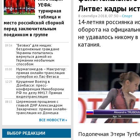
УЕФА:
Литве: кадры ис
турнирная
8 сентября 2018, 07:30 —
Спорт
таблица и
14-летняя россиянка и
место российской сборной
перед заключительным
оборота на официальны
поединком в группе
не удавалось никому в
катания.
"Безвиз" для нищих:
09:34
безденежные граждане
Украины попытались
вернуться домой из
Германии необычным
способом
Нурмагомедов – Макгрегор:
05:00
прямая онлайн-трансляция
супербоя из Лас-Вегаса
Крушение Boeing в
12:29
Донбассе: пресс-
конференция Минобороны
РФ по делу МН17. Прямая
видеотрансляция
Церемония прощания с
08:15
главой ДНР Александром
Захарченко: прямая онлайн-
трансляция из Донецка
ВСЕ НОВОСТИ »
ВЫБОР РЕДАКЦИИ
Подопечная Этери Тутбе