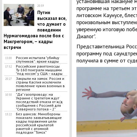
установившая накануне 
20:59
программе на третьем эт
Путин
литовском Каунусе, блес
высказал все,
произвольным выступлен
что думает о
уверенную итоговую побе
поведении
Нурмагомедова после боя с
Диалог".
Макгрегором, – кадры
Представительница Росс
встречи
программу под саундтрек
Россия испытала "убийцу
15:00
получила в сумме от суд
спутников": яркие кадры
Российские ракетоносцы
17:52
Ту-160 поиграли мышцами
"под носом" у США – кадры
Закрыли на замок: Россия и
20:27
страны Каспия исключили
появление чужих военных в
регионе
"Да" газопроводу: на
10:50
Украине с трепетом ждут
последствий отказа от ж/д
сообщения с Россией для
"Северного потока – 2"
Без шансов: Минобороны
13:22
показало захватывающие
кадры поражения цели
российской крылатой
ракетой с атомной
подлодки “Томск”