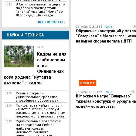
В Сети появилась Іnstagram-
14:22
подборка последствий
“визита” урагана “Ирма” во
Флориду, США - кадры
ВСЕ НОВОСТИ »
22 ноября 2018, 13:34 —
Россия
Обрушение конструкций у метро
НАУКА И ТЕХНИКА
“Саларьево” в Москве: спешивш
на вызов скорая попала в ДТП
20:58
Кадры не для
слабонервны
х: на
Филиппинах
коза родила “мутанта
дьявола” – кадры
сюжет
22 ноября 2018, 11:59 —
Россия
Ученые открыли
11:08
В Москве у метро "Саларьево"
удивительное средство,
способное побороть рак
тяжелая конструкция рухнула на
Пришельцев найдут спустя
11:00
людей – есть жертвы
20 лет: внеземной разум
располагается под ледяным
покровом спутников планет
Удивительные артефакты:
10:19
на территории Сибири
найдены следы
неизвестной науке
цивилизации – кадры