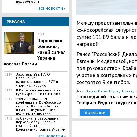
подробности
ВСЕ НОВОСТИ »
УКРАИНА
Между представительни
южнокорейская фигуристк
22:24
сумме 191,89 балла и до
Порошенко
наградой.
объяснил,
какой сигнал
Ранее "Российский Диало
Украина
Евгении Медведевой, кот
послала России
под руководством Брайа
участие в контрольных п
Захотевший в НАТО
21:39
Порошенко
состоятся 9 сентября.
разрекламировал ВСУ и
упомянул Россию
В Раде проголосовали за
21:22
Теги:
,
,
Новости России
Видео
Новости д
курс Украины в ЕС и НАТО
Присоединяйтесь к нам в Fa
Урегулированием
20:15
Telegram. Будьте в курсе п
конфликта в Донбассе со
стороны Киева займется
известный украинский
В закладки
политик и чиновник
Албанская православная
19:42
церковь обрушилась с
критикой на
Константинополь за Украину
ВСЕ НОВОСТИ »