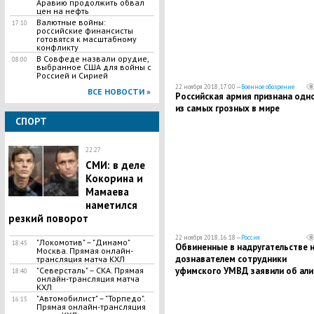
Аравию продолжить обвал
цен на нефть
Валютные войны:
17:10
российские финансисты
готовятся к масштабному
конфликту
В Совфеде назвали орудие,
08:00
выбранное США для войны с
Россией и Сирией
22 ноября 2018, 17:00 —
Военное обозрение
ВСЕ НОВОСТИ »
Российская армия признана одн
из самых грозных в мире
СПОРТ
22:27
СМИ: в деле
Кокорина и
Мамаева
наметился
резкий поворот
22 ноября 2018, 16:18 —
Россия
"Локомотив" – "Динамо"
18:45
Обвиненные в надругательстве 
Москва. Прямая онлайн-
дознавателем сотрудники
трансляция матча КХЛ
"Северсталь" – СКА. Прямая
уфимского УМВД заявили об али
18:40
онлайн-трансляция матча
КХЛ
"Автомобилист" – "Торпедо".
16:15
Прямая онлайн-трансляция