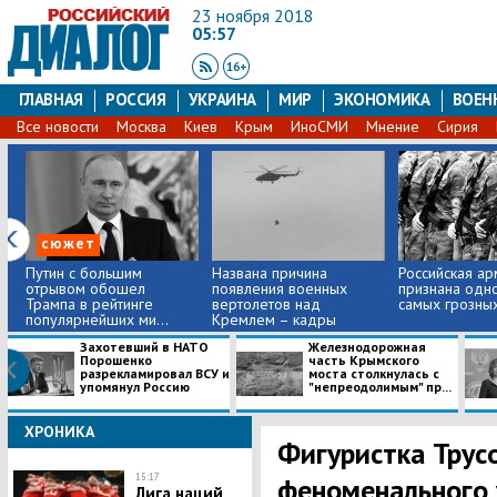
23 ноября 2018
05:57
ГЛАВНАЯ
РОССИЯ
УКРАИНА
МИР
ЭКОНОМИКА
ВОЕН
Все новости
Москва
Киев
Крым
ИноСМИ
Мнение
Сирия
сюжет
Путин с большим
Названа причина
Российская ар
отрывом обошел
появления военных
признана одно
Трампа в рейтинге
вертолетов над
самых грозны
популярнейших ми...
Кремлем – кадры
Захотевший в НАТО
Железнодорожная
Порошенко
часть Крымского
разрекламировал ВСУ и
моста столкнулась с
упомянул Россию
"непреодолимым" пр...
ХРОНИКА
Фигуристка Трус
15:17
феноменального у
Лига наций