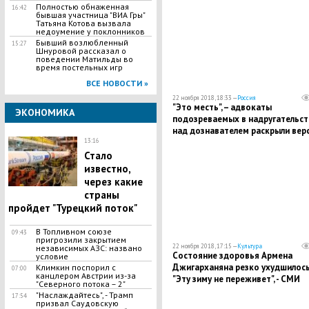
Полностью обнаженная
16:42
бывшая участница "ВИА Гры"
Татьяна Котова вызвала
недоумение у поклонников
Бывший возлюбленный
15:27
Шнуровой рассказал о
поведении Матильды во
время постельных игр
ВСЕ НОВОСТИ »
22 ноября 2018, 18:33 —
Россия
"Это месть", – адвокаты
ЭКОНОМИКА
подозреваемых в надругательст
над дознавателем раскрыли вер
13:16
событий полицейских
Стало
известно,
через какие
страны
пройдет "Турецкий поток"
В Топливном союзе
09:43
пригрозили закрытием
22 ноября 2018, 17:15 —
Культура
независимых АЗС: названо
Состояние здоровья Армена
условие
Джигарханяна резко ухудшилось
Климкин поспорил с
07:00
канцлером Австрии из-за
"Эту зиму не переживет", - СМИ
"Северного потока – 2"
"Наслаждайтесь", - Трамп
17:54
призвал Саудовскую