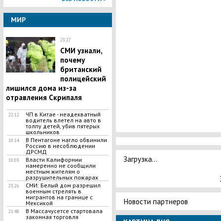
МИР
23:27
СМИ узнали,
почему
британский
полицейский
лишился дома из-за
отравления Скрипаля
ЧП в Китае - неадекватный
22:12
водитель влетел на авто в
толпу детей, убив пятерых
школьников
В Пентагоне нагло обвинили
10:14
Россию в несоблюдении
ДРСМД
Загрузка...
Власти Калифорнии
10:03
намеренно не сообщили
местным жителям о
разрушительных пожарах
СМИ: Белый дом разрешил
23:26
военным стрелять в
мигрантов на границе с
Новости партнеров
Мексикой
В Массачусетсе стартовала
21:48
законная торговля