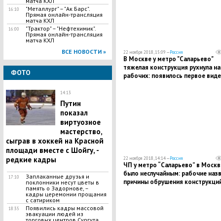
матча КХЛ
"Металлург" – "Ак Барс".
16:10
Прямая онлайн-трансляция
матча КХЛ
"Трактор" – "Нефтехимик".
16:00
Прямая онлайн-трансляция
матча КХЛ
ВСЕ НОВОСТИ »
22 ноября 2018, 15:09 —
Россия
В Москве у метро "Саларьево"
тяжелая конструкция рухнула на
ФОТО
рабочих: появилось первое виде
места трагедии
14:13
Путин
показал
виртуозное
мастерство,
сыграв в хоккей на Красной
площади вместе с Шойгу, -
редкие кадры
22 ноября 2018, 14:14 —
Россия
ЧП у метро “Саларьево” в Москв
было неслучайным: рабочие наз
Заплаканные друзья и
17:10
причины обрушения конструкци
поклонники несут цветы в
память о Задорнове, –
кадры церемонии прощания
с сатириком
Появились кадры массовой
18:35
эвакуации людей из
торговых центров Сургута