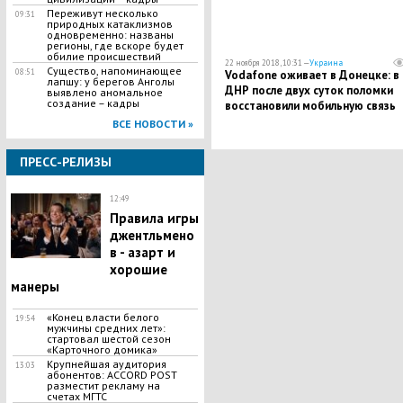
Переживут несколько
09:31
природных катаклизмов
одновременно: названы
регионы, где вскоре будет
обилие происшествий
22 ноября 2018, 10:31 —
Украина
Существо, напоминающее
08:51
Vodafone оживает в Донецке: в
лапшу: у берегов Анголы
ДНР после двух суток поломки
выявлено аномальное
создание – кадры
восстановили мобильную связь
ВСЕ НОВОСТИ »
ПРЕСС-РЕЛИЗЫ
12:49
Правила игры
джентльмено
в - азарт и
хорошие
манеры
«Конец власти белого
19:54
мужчины средних лет»:
стартовал шестой сезон
«Карточного домика»
Крупнейшая аудитория
13:03
абонентов: ACCORD POST
разместит рекламу на
счетах МГТС