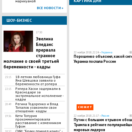
КАРТИНА ДНЯ
марихуаной
ВСЕ НОВОСТИ »
ШОУ-БИЗНЕС
17:30
Эвелина
Бледанс
прервала
22 ноября 2018, 22:24 —
Украина
странное
Порошенко объяснил, какой сиг
молчание о своей третьей
Украина послала России
беременности - кадры
​18-летняя любовница Гуфа
23:15
Яна Шевцова заявила о
беременности от рэпера
​Рэпера Хаски задержали в
22:15
Краснодаре за
экстремальное исполнение -
кадры
​Регина Тодоренко и Влад
20:49
сюжет
Топалов узаконили свои
отношения - кадры
​Кети Топурия
22 ноября 2018, 21:17 —
Россия
19:36
прокомментировала
Путин с большим отрывом обош
расставание с изменником
Трампа в рейтинге популярнейш
Гуфом
мировых лидеров
СМИ: "Браку пришел конец", -
10:52