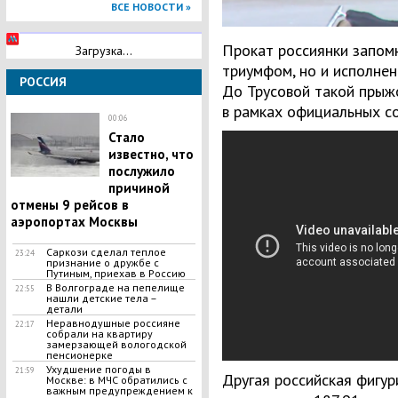
ВСЕ НОВОСТИ »
Прокат россиянки запом
Загрузка...
триумфом, но и исполнен
РОССИЯ
До Трусовой такой прыж
в рамках официальных с
00:06
Стало
известно, что
послужило
причиной
отмены 9 рейсов в
аэропортах Москвы
Саркози сделал теплое
23:24
признание о дружбе с
Путиным, приехав в Россию
В Волгограде на пепелище
22:55
нашли детские тела –
детали
Неравнодушные россияне
22:17
собрали на квартиру
замерзающей вологодской
пенсионерке
Ухудшение погоды в
21:59
Другая российская фигур
Москве: в МЧС обратились с
важным предупреждением к