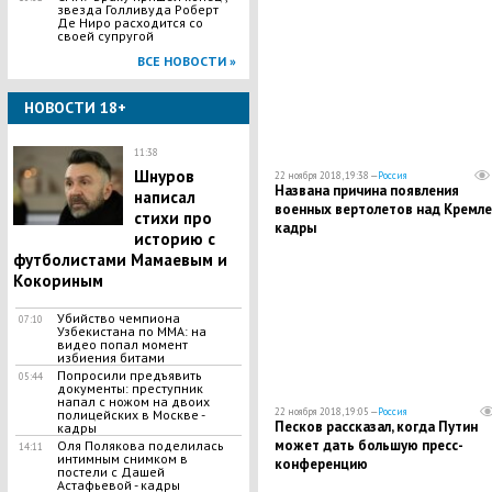
звезда Голливуда Роберт
Де Ниро расходится со
своей супругой
ВСЕ НОВОСТИ »
НОВОСТИ 18+
11:38
Шнуров
22 ноября 2018, 19:38 —
Россия
Названа причина появления
написал
военных вертолетов над Кремле
стихи про
кадры
историю с
футболистами Мамаевым и
Кокориным
Убийство чемпиона
07:10
Узбекистана по MMA: на
видео попал момент
избиения битами
Попросили предъявить
05:44
документы: преступник
напал с ножом на двоих
22 ноября 2018, 19:05 —
Россия
полицейских в Москве -
Песков рассказал, когда Путин
кадры
может дать большую пресс-
Оля Полякова поделилась
14:11
интимным снимком в
конференцию
постели с Дашей
Астафьевой - кадры