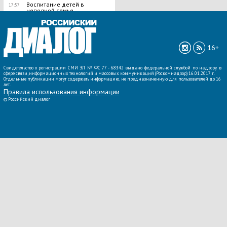
Воспитание детей в
17:57
неполной семье
ВСЕ НОВОСТИ »
16+
Свидетельство о регистрации СМИ ЭЛ № ФС 77 - 68342 выдано федеральной службой по надзору в
сфере связи, информационных технологий и массовых коммуникаций (Роскомнадзор) 16.01.2017 г.
Отдельные публикации могут содержать информацию, не предназначенную для пользователей до 16
лет.
Правила использования информации
©
Российский диалог