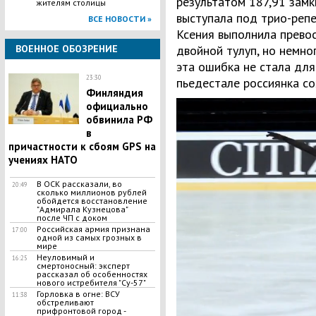
результатом 187,91 замк
жителям столицы
выступала под трио-репе
ВСЕ НОВОСТИ »
Ксения выполнила прево
двойной тулуп, но немно
ВОЕННОЕ ОБОЗРЕНИЕ
эта ошибка не стала для
23:30
пьедестале россиянка со
Финляндия
официально
обвинила РФ
в
причастности к сбоям GPS на
учениях НАТО
В ОСК рассказали, во
20:49
сколько миллионов рублей
обойдется восстановление
"Адмирала Кузнецова"
после ЧП с доком
Российская армия признана
17:00
одной из самых грозных в
мире
Неуловимый и
16:25
смертоносный: эксперт
рассказал об особенностях
нового истребителя "Су-57"
Горловка в огне: ВСУ
11:38
обстреливают
прифронтовой город -