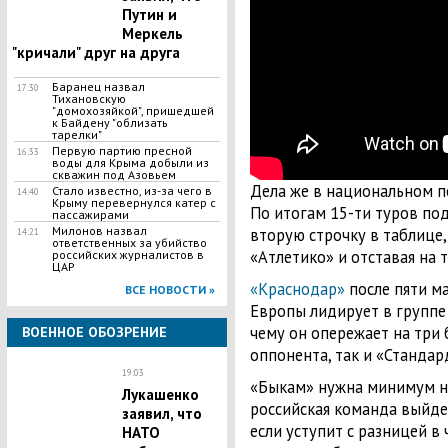
Путин и
Меркель
"кричали" друг на друга
Баранец назвал
17:30
Тихановскую
"домохозяйкой", пришедшей
к Байдену "облизать
тарелки"
Первую партию пресной
16:33
воды для Крыма добыли из
скважин под Азовьем
Дела же в национальном п
Стало известно, из-за чего в
14:40
Крыму перевернулся катер с
По итогам 15-ти туров по
пассажирами
Милонов назвал
вторую строчку в таблице,
14:21
ответственных за убийство
«Атлетико» и отставая на 
российских журналистов в
ЦАР
«Краснодар»
после пяти ма
ВСЕ НОВОСТИ »
Европы лидирует в группе J
чему он опережает на три 
ВОЕННОЕ ОБОЗРЕНИЕ
оппонента, так и «Стандар
19:03
«Быкам» нужна минимум ни
Лукашенко
российская команда выйдет
заявил, что
если уступит с разницей в
НАТО