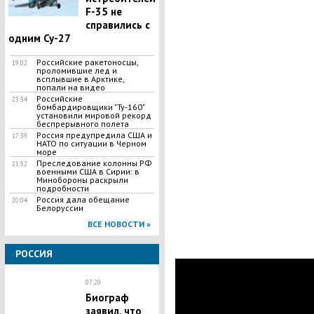
F-35 не
справились с
одним Су-27
Российские ракетоносцы,
19:02
проломившие лед и
всплывшие в Арктике,
попали на видео
Российские
23:34
бомбардировщики "Ту-160"
установили мировой рекорд
беспрерывного полета
Россия предупредила США и
17:39
НАТО по ситуации в Черном
море
Преследование колонны РФ
21:52
военными США в Сирии: в
Минобороны раскрыли
подробности
Россия дала обещание
20:04
Белоруссии
ВСЕ НОВОСТИ »
РОССИЯ
07:20
Биограф
заявил, что