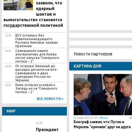
заявили, что
ядерный
шантаж и
вымогательство становятся
государственной политикой
ВСУ остались без
21:30
Главнокомандующего
Руслана Хомчака: назван
преемник
Саакашвили нашел
16:45
Новости партнеров
альтернативу для Киева
после запуска "Северного
потока – 2"
КАРТИНА ДНЯ
​От острова Змеиный до
10:34
высадки десанта на юге:
Саакашвили о двух
сценариях России по
Украине
Киев огласил условия к
13:02
Западу из-за "Северного
потока – 2"
ВСЕ НОВОСТИ »
МИР
31 июля 2021, 07:20 —
Россия
Биограф заявил, что Путин и
10:10
Меркель "кричали" друг на друга
Президент