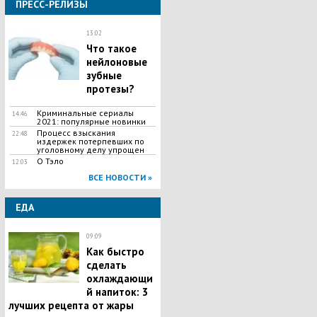
ПРЕСС-РЕЛИЗЫ
13:02
Что такое
нейлоновые
зубные
протезы?
Криминальные сериалы
14:46
2021: популярные новинки
Процесс взыскания
22:48
издержек потерпевших по
уголовному делу упрощен
О Тэло
12:03
ВСЕ НОВОСТИ »
ЕДА
09:09
Как быстро
сделать
охлаждающи
й напиток: 3
лучших рецепта от жары