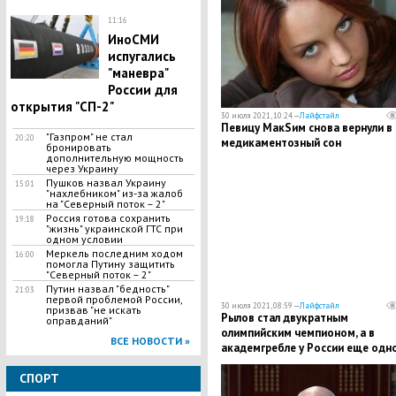
11:16
ИноСМИ
испугались
"маневра"
России для
открытия "СП-2"
30 июля 2021, 10:24 —
Лайфстайл
Певицу МакSим снова вернули в
"Газпром" не стал
20:20
медикаментозный сон
бронировать
дополнительную мощность
через Украину
Пушков назвал Украину
15:01
"нахлебником" из-за жалоб
на "Северный поток – 2"
Россия готова сохранить
19:18
"жизнь" украинской ГТС при
одном условии
Меркель последним ходом
16:00
помогла Путину защитить
"Северный поток – 2"
Путин назвал "бедность"
21:03
первой проблемой России,
30 июля 2021, 08:59 —
Лайфстайл
призвав "не искать
Рылов стал двукратным
оправданий"
олимпийским чемпионом, а в
ВСЕ НОВОСТИ »
академгребле у России еще одн
"серебро"
СПОРТ