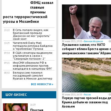
ФЗНЦ назвал
главные
причины
роста террористической
угрозы в Мозамбике
В Сеть попало видео, как
15:22
британский премьер
Джонсон не мог "укротить"
свой зонт
30 июля 2021, 19:03 —
Военное обозрение
Читателей Daily Mail
13:29
Лукашенко заявил, что НАТО
потешила реплика Байдена
собирает вблизи Бреста армию с
о "проблемах" Путина
В США сенаторы выдвинули
американскими танками "Абрамс
09:54
ультиматум в связи с
"Северным потоком - 2"
ИноСМИ обвинили РФ в
09:15
информкампании против
кандидата в канцлеры ФРГ
Белоруссию покинул
08:53
посадивший самолет
Ryanair в Минске диспетчер
ВСЕ НОВОСТИ »
ШОУ-БИЗНЕС
30 июля 2021, 16:33 —
Россия
Первую партию пресной воды дл
Крыма добыли из скважин под
16:19
Азовьем
Против