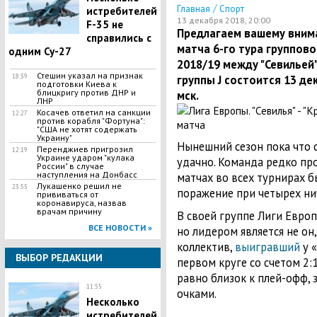
/
Главная
Спорт
истребителей
13 декабря 2018, 20:00
F-35 не
​Предлагаем вашему вни
справились с
матча 6-го тура группово
одним Су-27
2018/19 между "Севильей"
Стешин указал на признак
18:39
группы J состоится 13 дек
подготовки Киева к
блицкригу против ДНР и
мск.
ЛНР
​Косачев ответил на санкции
12:27
против корабля "Фортуна":
"США не хотят содержать
Украину"
Нынешний сезон пока что 
Перенджиев пригрозил
12:19
Украине ударом "кулака
удачно. Команда редко пр
России" в случае
наступления на Донбасс
матчах во всех турнирах 
Лукашенко решил не
23:55
поражение при четырех ни
прививаться от
коронавируса, назвав
врачам причину
В своей группе Лиги Европ
ВСЕ НОВОСТИ »
но лидером является не он,
коллектив,
выигравший
у 
ВЫБОР РЕДАКЦИИ
первом круге со счетом 2:1
равно близок к плей-офф, 
11:55
очками.
Несколько
истребителей