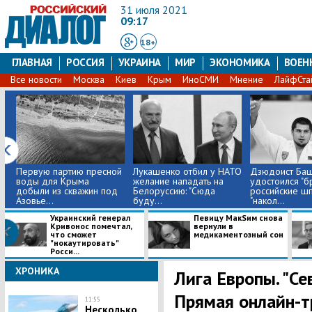
31 июля 2021
09:17
18+
ГЛАВНАЯ
РОССИЯ
УКРАИНА
МИР
ЭКОНОМИКА
ВОЕН
Все новости
Москва
Киев
Крым
ИноСМИ
Мнение
ЛайфСта
Первую партию пресной
Лукашенко отбил у НАТО
Дзюдоист Ба
воды для Крыма
желание нападать на
удостоился "бр
добыли из скважин под
Белоруссию: "Сюда
российские ш
Азовье...
буду...
"накол...
Украинский генерал
Певицу МакSим снова
Кривонос помечтал,
вернули в
что сможет
медикаментозный сон
"нокаутировать"
Росси...
ХРОНИКА
Лига Европы. "Сев
Прямая онлайн-т
11:55
Несколько