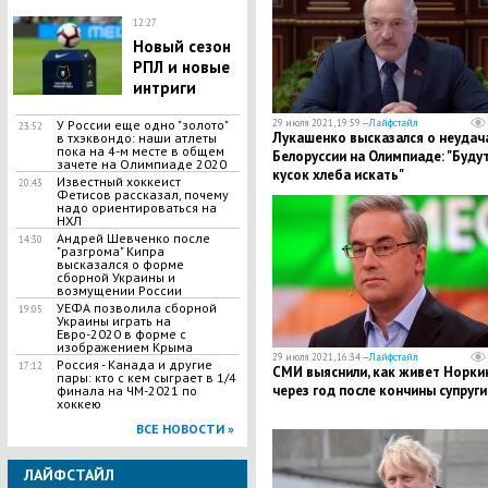
12:27
Новый сезон
РПЛ и новые
интриги
29 июля 2021, 19:59 —
Лайфстайл
У России еще одно "золото"
23:52
Лукашенко высказался о неудач
в тхэквондо: наши атлеты
пока на 4-м месте в общем
Белоруссии на Олимпиаде: "Буду
зачете на Олимпиаде 2020
кусок хлеба искать"
Известный хоккеист
20:43
Фетисов рассказал, почему
надо ориентироваться на
НХЛ
Андрей Шевченко после
14:30
"разгрома" Кипра
высказался о форме
сборной Украины и
возмущении России
УЕФА позволила сборной
19:05
Украины играть на
Евро-2020 в форме с
изображением Крыма
29 июля 2021, 16:34 —
Лайфстайл
Россия - Канада и другие
17:12
СМИ выяснили, как живет Норки
пары: кто с кем сыграет в 1/4
через год после кончины супруги
финала на ЧМ-2021 по
хоккею
ВСЕ НОВОСТИ »
ЛАЙФСТАЙЛ