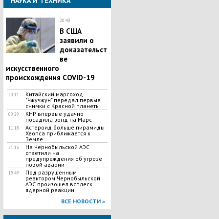
НАУКА И ТЕХНИКА
20:40
В США
заявили о
доказательст
ве
искусственного
происхождения COVID-19
Китайский марсоход
20:11
"Чжучжун" передал первые
снимки с Красной планеты
КНР впервые удачно
09:29
посадила зонд на Марс
Астероид больше пирамиды
11:18
Хеопса приближается к
Земле
На Чернобыльской АЭС
21:13
ответили на
предупреждения об угрозе
новой аварии
Под разрушенным
19:49
реактором Чернобыльской
АЭС произошел всплеск
ядерной реакции
ВСЕ НОВОСТИ »