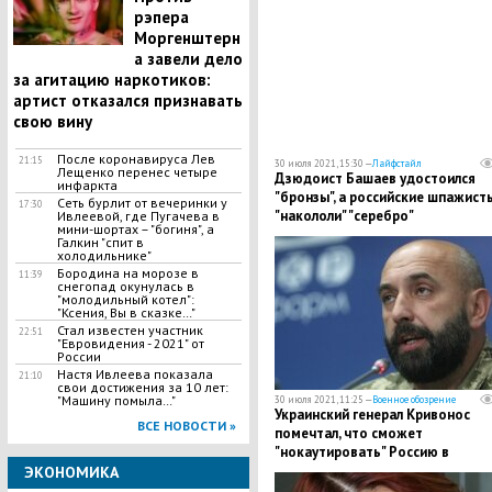
рэпера
Моргенштерн
а завели дело
за агитацию наркотиков:
артист отказался признавать
свою вину
После коронавируса Лев
21:15
30 июля 2021, 15:30 —
Лайфстайл
Лещенко перенес четыре
Дзюдоист Башаев удостоился
инфаркта
"бронзы", а российские шпажист
Сеть бурлит от вечеринки у
17:30
"накололи" "серебро"
Ивлеевой, где Пугачева в
мини-шортах – "богиня", а
Галкин "спит в
холодильнике"
Бородина на морозе в
11:39
снегопад окунулась в
"молодильный котел":
"Ксения, Вы в сказке…"
Стал известен участник
22:51
"Евровидения - 2021" от
России
Настя Ивлеева показала
21:10
свои достижения за 10 лет:
"Машину помыла…"
30 июля 2021, 11:25 —
Военное обозрение
Украинский генерал Кривонос
ВСЕ НОВОСТИ »
помечтал, что сможет
"нокаутировать" Россию в
боксерском поединке
ЭКОНОМИКА