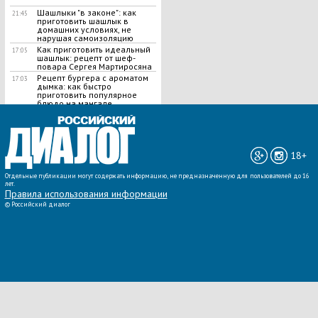
Шашлыки "в законе": как
21:45
приготовить шашлык в
домашних условиях, не
нарушая самоизоляцию
Как приготовить идеальный
17:05
шашлык​: рецепт от шеф-
повара Сергея Мартиросяна
Рецепт бургера с ароматом
17:03
дымка: как быстро
приготовить популярное
блюдо на мангале
ВСЕ НОВОСТИ »
18+
Отдельные публикации могут содержать информацию, не предназначенную для пользователей до 16
лет.
Правила использования информации
©
Российский диалог