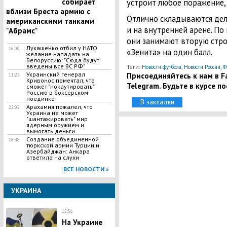
устроит любое поражение, 
собирает
вблизи Бреста армию с
Отлично складываются де
американскими танками
и на внутренней арене. По
"Абрамс"
они занимают вторую стро
Лукашенко отбил у НАТО
16:00
«Зенита» на один балл.
желание нападать на
Белоруссию: "Сюда будут
введены все ВС РФ"
Теги:
,
,
Новости футбола
Новости России
Ф
Присоединяйтесь к нам в Fa
Украинский генерал
11:25
Кривонос помечтал, что
Telegram. Будьте в курсе п
сможет "нокаутировать"
Россию в боксерском
поединке
В закладки
Арахамия пожалел, что
22:02
Украина не может
"шантажировать" мир
ядерным оружием и
вымогать деньги
Создание объединенной
18:48
тюркской армии Турции и
Азербайджан: Анкара
ответила на слухи
ВСЕ НОВОСТИ »
УКРАИНА
12:56
На Украине