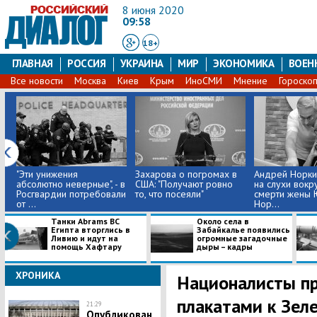
8 июня 2020
09:58
18+
ГЛАВНАЯ
РОССИЯ
УКРАИНА
МИР
ЭКОНОМИКА
ВОЕН
Все новости
Москва
Киев
Крым
ИноСМИ
Мнение
Гороско
"Эти унижения
Захарова о погромах в
Андрей Норки
абсолютно неверные", - в
США: "Получают ровно
на слухи вокр
Росгвардии потребовали
то, что посеяли"
смерти жены 
от ...
Нор...
Танки Abrams ВС
Около села в
Египта вторглись в
Забайкалье появились
Ливию и идут на
огромные загадочные
помощь Хафтару
дыры – кадры
ХРОНИКА
Националисты пр
плакатами к Зеле
21:29
Опубликован