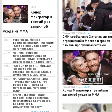
11:33
Конор
Макгрегор в
третий раз
заявил об
уходе из MMA
7 июня 2020, 13:38 —
Россия
СМИ сообщили о 2 этапах сняти
Украинский боксер
18:37
ограничений в Москве и сроках
Беринчик ответил, чей Крым:
отмены пропускной системы
"Когда я открываю карту - у
него триколор"
Чемпион мира по
21:49
пауэрлифтингу Андрей
Трайбер найден мертвым в
Подмосковье: подробности
"Он был плох в ..." - бывшая
19:01
"ночная бабочка"
откровенно высказалась о
футболисте ЦСКА Гогуа
Фигуристка Александра
08:25
Трусова попала в Книгу
рекордов Гиннеса за
7 июня 2020, 11:33 —
Спорт
потрясающий четверной
Конор Макгрегор в третий раз
флип
заявил об уходе из MMA
Стали известны новые
21:17
подробности о состоянии
Нурмагомедова-старшего,
введенного в
искусственную кому