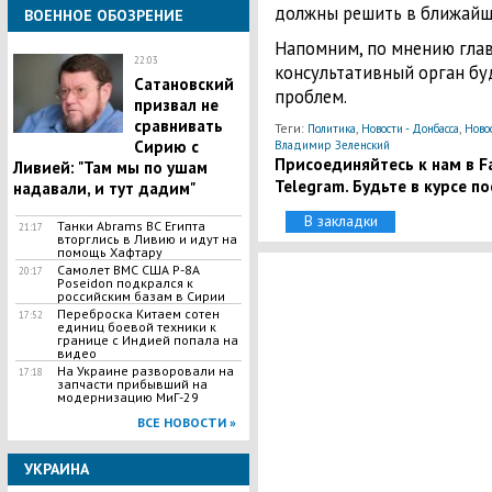
должны решить в ближайш
ВОЕННОЕ ОБОЗРЕНИЕ
Напомним, по мнению гл
22:03
консультативный орган бу
Сатановский
проблем.
призвал не
сравнивать
Теги:
,
,
Политика
Новости - Донбасса
Ново
Сирию с
Владимир Зеленский
Присоединяйтесь к нам в Fa
Ливией: "Там мы по ушам
Telegram. Будьте в курсе п
надавали, и тут дадим"
В закладки
Танки Abrams ВС Египта
21:17
вторглись в Ливию и идут на
помощь Хафтару
Самолет ВМС США P-8A
20:17
Poseidon подкрался к
российским базам в Сирии
Переброска Китаем сотен
17:52
единиц боевой техники к
границе с Индией попала на
видео
На Украине разворовали на
17:18
запчасти прибывший на
модернизацию МиГ-29
ВСЕ НОВОСТИ »
УКРАИНА