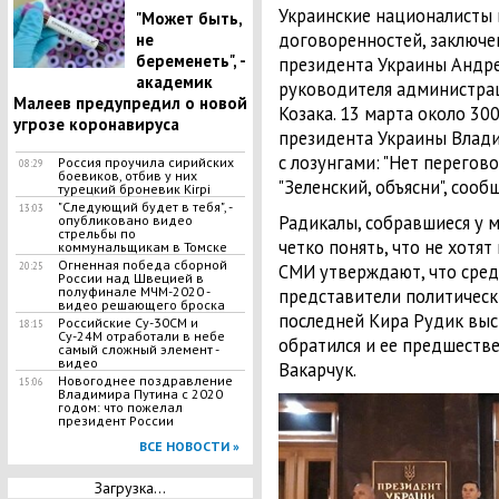
Украинские националисты
"Может быть,
договоренностей, заключ
не
беременеть", -
президента Украины Андре
академик
руководителя администра
Малеев предупредил о новой
Козака. 13 марта около 30
угрозе коронавируса
президента Украины Влади
с лозунгами: "Нет перегово
Россия проучила сирийских
08:29
боевиков, отбив у них
"Зеленский, объясни", сообщ
турецкий броневик Kirpi
"Следующий будет в тебя", -
13:03
Радикалы, собравшиеся у м
опубликовано видео
стрельбы по
четко понять, что не хотя
коммунальщикам в Томске
Огненная победа сборной
20:25
СМИ утверждают, что сре
России над Швецией в
полуфинале МЧМ-2020 -
представители политически
видео решающего броска
последней Кира Рудик выс
Российские Су-30СМ и
18:15
Су-24М отработали в небе
обратился и ее предшестве
самый сложный элемент -
видео
Вакарчук.
Новогоднее поздравление
15:06
Владимира Путина с 2020
годом: что пожелал
президент России
ВСЕ НОВОСТИ »
Загрузка...