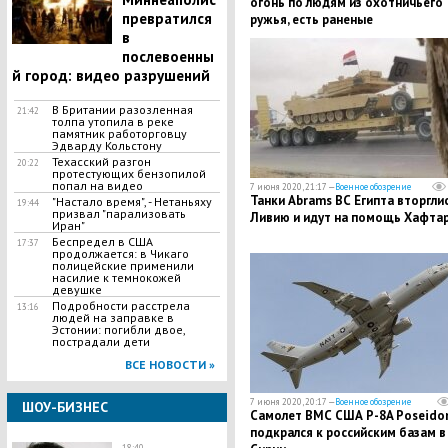
огонь по людям из охотничьего
превратился
ружья, есть раненые
в
послевоенны
й город: видео разрушений
В Британии разозленная
21:42
толпа утопила в реке
памятник работорговцу
Эдварду Кольстону
Техасский разгон
20:22
протестующих бензопилой
попал на видео
7 июня 2020, 21:17 —
Военное обозрение
Танки Abrams ВС Египта вторглис
"Настало время", - Нетаньяху
19:44
призвал "парализовать
Ливию и идут на помощь Хафта
Иран"
Беспредел в США
17:37
продолжается: в Чикаго
полицейские применили
насилие к темнокожей
девушке
Подробности расстрела
13:16
людей на заправке в
Эстонии: погибли двое,
пострадали дети
ВСЕ НОВОСТИ »
7 июня 2020, 20:17 —
Военное обозрение
ШОУ-БИЗНЕС
Самолет ВМС США P-8A Poseido
подкрался к российским базам в
18:40