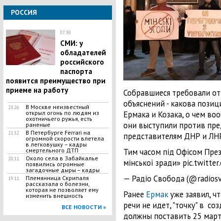
РОССИЯ
07:30
СМИ: у
обладателей
российского
паспорта
появится преимущество при
приеме на работу
Собравшиеся требовали от
объяснений - какова пози
В Москве неизвестный
23:26
открыл огонь по людям из
Ермака и Козака, о чем во
охотничьего ружья, есть
они выступили против пре
раненые
В Петербурге Ferrari на
21:52
представителям ДНР и ЛНР
огромной скорости влетела
в легковушку – кадры
смертельного ДТП
Тим часом під Офісом През
Около села в Забайкалье
20:11
мінської зради» pic.twitt
появились огромные
загадочные дыры – кадры
— Радіо Свобода (@radiosv
Племянница Скрипаля
19:11
рассказала о болезни,
которая не позволяет ему
Ранее
Ермак
уже заявил, ч
изменить внешность
речи не идет, "точку" в с
ВСЕ НОВОСТИ »
должны поставить 25 март