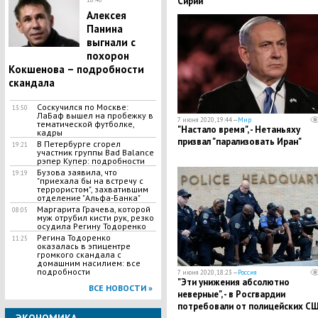
Сирии
​Алексея
Панина
выгнали с
похорон
Кокшенова – подробности
скандала
​Соскучился по Москве:
13:50
ЛаБаф вышел на пробежку в
7 июня 2020, 19:44 —
Мир
тематической футболке,
"Настало время", - Нетаньяху
кадры
призвал "парализовать Иран"
В Петербурге сгорел
19:21
участник группы Bad Balance
рэпер Купер: подробности
Бузова заявила, что
19:19
"приехала бы на встречу с
террористом", захватившим
отделение "Альфа-Банка"
Маргарита Грачева, которой
08:05
муж отрубил кисти рук, резко
осудила Регину Тодоренко
Регина Тодоренко
11:25
оказалась в эпицентре
громкого скандала с
домашним насилием: все
подробности
7 июня 2020, 18:23 —
Россия
"Эти унижения абсолютно
ВСЕ НОВОСТИ »
неверные", - в Росгвардии
потребовали от полицейских С