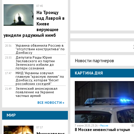
07:45
На Троицу
над Лаврой в
Киеве
верующие
увидели радужный нимб
Украина обвинила Россию в
20:36
"отсутствии конструктива" по
Донбассу
Депутата Рады Юрия
23:33
Новости партнеров
Заславского из партии
Зеленского избили до
потери сознания
КАРТИНА ДНЯ
МИД Украины озвучил
17:47
главную "красную линию" по
Донбассу, которая "бесит
российских соседей"
Зеленский анонсировал
21:49
появление на Украине
частных армий
ВСЕ НОВОСТИ »
МИР
7 июня 2020, 23:26 —
Россия
07:17
В Москве неизвестный открыл
Миннеаполис