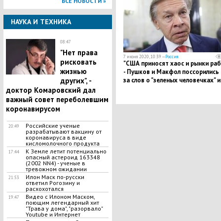
ВСЕ НОВОСТИ »
НАУКА И ТЕХНИКА
08:47
"Нет права
7 июня 2020, 10:39 —
Россия
рисковать
"США приносят хаос и рынки раб
жизнью
- Пушков и Макфол поссорились 
других", -
за слов о "зеленых человечках" и
Путине
доктор Комаровский дал
важный совет переболевшим
коронавирусом
Российские ученые
20:49
разрабатывают вакцину от
коронавируса в виде
кисломолочного продукта
К Земле летит потенциально
17:44
опасный астероид 163348
(2002 NN4) - ученые в
тревожном ожидании
Илон Маск по-русски
21:53
ответил Рогозину и
расхохотался
Видео с Илоном Маском,
19:47
поющим легендарный хит
"Трава у дома", "разорвало"
Youtube и Интернет