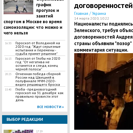
договоренностей
график
прогулок и
/
Главная
Украина
занятий
14 марта 2020, 10:22
спортом в Москве во время
Националисты поднялись
самоизоляции: что можно и
Зеленского, требуя объя
чего нельзя
договоренностей Андрея 
страны объявили "позор"
Гороскоп от Володиной на
16:33
2020 год: "Ждут серьезные
комментария ситуации.
испытания и перемены -
судьба примет решение"
Гороскоп от Глобы на 2020
16:13
год: "От негатива не
останется и следа, конец
черной полосы"
Огненная победа сборной
20:25
России над Швецией в
полуфинале МЧМ-2020 -
видео решающего броска
Глоба - предновогодний
15:40
гороскоп на 31 декабря: как
правильно провести этот
день
ВСЕ НОВОСТИ »
ВЫБОР РЕДАКЦИИ
17:59