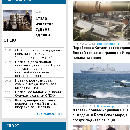
ЭКОНОМИКА
не преклонять колени
16:36
Стала
известна
судьба
сделки
ОПЕК+
7 июня 2020, 17:52 —
Военное обозрение
Переброска Китаем сотен един
США приготовились ударить
21:59
боевой техники к границе с Инд
новыми санкцими по
"Северному потоку - 2"
попала на видео
Названа дата полной
21:23
газификации России: Путин
дал указания по
газоснабжению всех
регионов страны
Новак спрогнозировал
20:15
сроки выхода нефтяного
рынка из пике
Назван основной сценарий
17:25
будущего сделки ОПЕК+
Курс доллара опустился до
12:24
рекордно низкой отметки
7 июня 2020, 16:44 —
Военное обозрение
впервые за 3 месяца
Десятки боевых кораблей НАТО
ВСЕ НОВОСТИ »
выведены в Балтийское море, в
воздух поднята авиация
СПОРТ