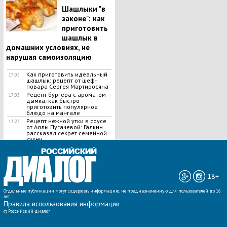
Шашлыки "в
законе": как
приготовить
шашлык в
домашних условиях, не
нарушая самоизоляцию
Как приготовить идеальный
17:05
шашлык​: рецепт от шеф-
повара Сергея Мартиросяна
Рецепт бургера с ароматом
17:03
дымка: как быстро
приготовить популярное
блюдо на мангале
Рецепт нежной утки в соусе
13:27
от Аллы Пугачевой: Галкин
рассказал секрет семейной
кухни
ВСЕ НОВОСТИ »
18+
Отдельные публикации могут содержать информацию, не предназначенную для пользователей до 16
лет.
Правила использования информации
©
Российский диалог