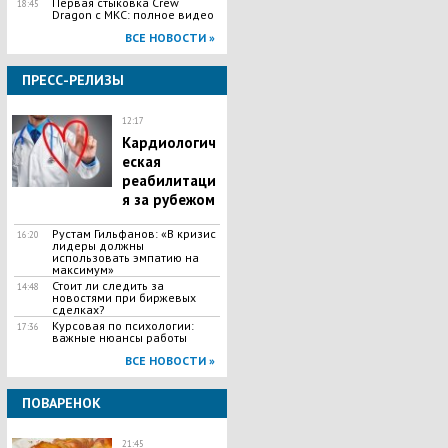
Первая стыковка Crew
18:45
Dragon с МКС: полное видео
ВСЕ НОВОСТИ »
ПРЕСС-РЕЛИЗЫ
12:17
Кардиологич
еская
реабилитаци
я за рубежом
Рустам Гильфанов: «В кризис
16:20
лидеры должны
использовать эмпатию на
максимум»
Стоит ли следить за
14:48
новостями при биржевых
сделках?
Курсовая по психологии:
17:36
важные нюансы работы
ВСЕ НОВОСТИ »
ПОВАРЕНОК
21:45