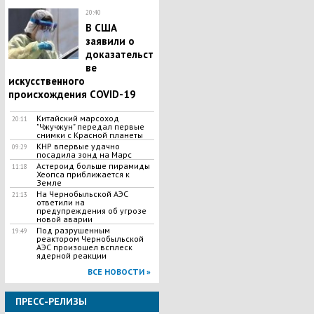
20:40
В США
заявили о
доказательст
ве
искусственного
происхождения COVID-19
Китайский марсоход
20:11
"Чжучжун" передал первые
снимки с Красной планеты
КНР впервые удачно
09:29
посадила зонд на Марс
Астероид больше пирамиды
11:18
Хеопса приближается к
Земле
На Чернобыльской АЭС
21:13
ответили на
предупреждения об угрозе
новой аварии
Под разрушенным
19:49
реактором Чернобыльской
АЭС произошел всплеск
ядерной реакции
ВСЕ НОВОСТИ »
ПРЕСС-РЕЛИЗЫ