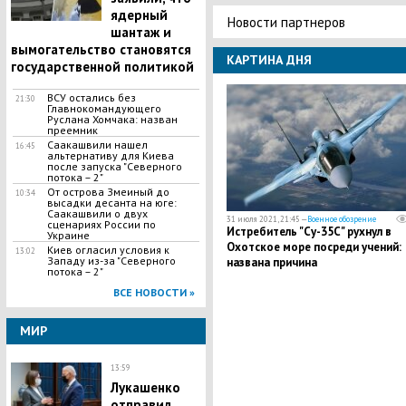
ядерный
Новости партнеров
шантаж и
вымогательство становятся
КАРТИНА ДНЯ
государственной политикой
ВСУ остались без
21:30
Главнокомандующего
Руслана Хомчака: назван
преемник
Саакашвили нашел
16:45
альтернативу для Киева
после запуска "Северного
потока – 2"
​От острова Змеиный до
10:34
высадки десанта на юге:
Саакашвили о двух
31 июля 2021, 21:45 —
Военное обозрение
сценариях России по
Истребитель "Су-35С" рухнул в
Украине
Охотское море посреди учений:
Киев огласил условия к
13:02
Западу из-за "Северного
названа причина
потока – 2"
ВСЕ НОВОСТИ »
МИР
13:59
Лукашенко
отправил