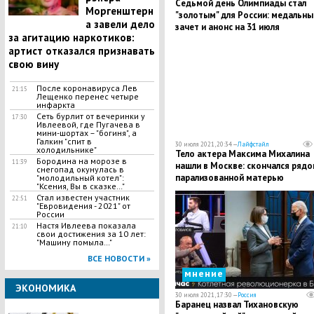
Седьмой день Олимпиады стал
Моргенштерн
"золотым" для России: медальны
а завели дело
зачет и анонс на 31 июля
за агитацию наркотиков:
артист отказался признавать
свою вину
После коронавируса Лев
21:15
Лещенко перенес четыре
инфаркта
Сеть бурлит от вечеринки у
17:30
Ивлеевой, где Пугачева в
мини-шортах – "богиня", а
Галкин "спит в
30 июля 2021, 20:34 —
Лайфстайл
холодильнике"
Тело актера Максима Михалина
Бородина на морозе в
11:39
нашли в Москве: скончался рядо
снегопад окунулась в
парализованной матерью
"молодильный котел":
"Ксения, Вы в сказке…"
Стал известен участник
22:51
"Евровидения - 2021" от
России
Настя Ивлеева показала
21:10
свои достижения за 10 лет:
"Машину помыла…"
ВСЕ НОВОСТИ »
мнение
ЭКОНОМИКА
30 июля 2021, 17:30 —
Россия
Баранец назвал Тихановскую