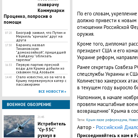
главврачу
Коммунарки
По его словам, укрепление
Проценко, попросив о
должно привести к новым 
помощи
отношении Российской Фе
Биограф заявил, что Путин и
оружия.
07:20
Меркель "кричали" друг на
друга
Кроме того, дипломат рас
Баранец назвал
17:30
Тихановскую
президент США и его кома
"домохозяйкой", пришедшей
к Байдену "облизать
Украине реформ, направле
тарелки"
Первую партию пресной
16:33
Ранее секретарь Совбеза 
воды для Крыма добыли из
скважин под Азовьем
спецслужбы Украины и СШ
Стало известно, из-за чего в
14:40
Количество хакерских ата
Крыму перевернулся катер с
пассажирами
в текущем году выросло бо
ВСЕ НОВОСТИ »
Напомним, в начале ноябр
провели масштабные вое
ВОЕННОЕ ОБОЗРЕНИЕ
возвращению" Крыма в сос
21:45
Теги:
,
Крым после референдума
Новос
Истребитель
Автор -
Российский Диал
"Су-35С"
Присоединяйтесь к нам в Fa
рухнул в