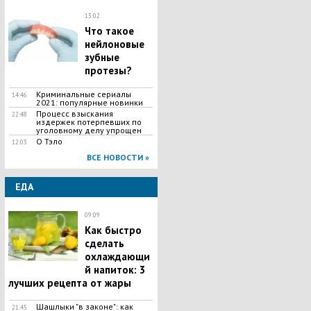
13:02
Что такое
нейлоновые
зубные
протезы?
Криминальные сериалы
14:46
2021: популярные новинки
Процесс взыскания
22:48
издержек потерпевших по
уголовному делу упрощен
О Тэло
12:03
ВСЕ НОВОСТИ »
ЕДА
09:09
Как быстро
сделать
охлаждающи
й напиток: 3
лучших рецепта от жары
Шашлыки "в законе": как
21:45