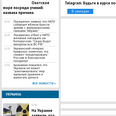
Охотское
Telegram. Будьте в курсе п
море посреди учений:
В закладки
названа причина
Лукашенко заявил, что НАТО
19:03
собирает вблизи Бреста
армию с американскими
танками "Абрамс"
Лукашенко отбил у НАТО
16:00
желание нападать на
Белоруссию: "Сюда будут
введены все ВС РФ"
Украинский генерал
11:25
Кривонос помечтал, что
сможет "нокаутировать"
Россию в боксерском
поединке
Арахамия пожалел, что
22:02
Украина не может
"шантажировать" мир
ядерным оружием и
вымогать деньги
ВСЕ НОВОСТИ »
УКРАИНА
12:56
На Украине
заявили, что