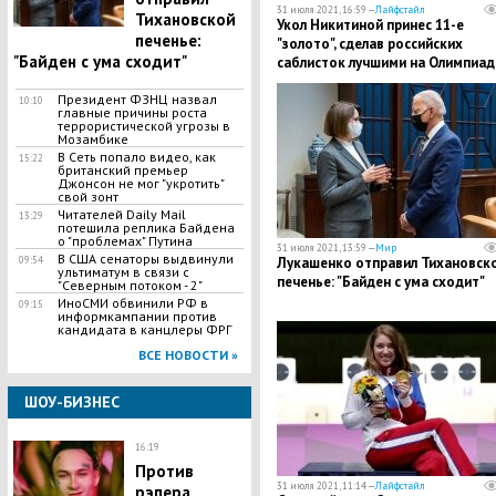
31 июля 2021, 16:59 —
Лайфстайл
Тихановской
Укол Никитиной принес 11-е
печенье:
"золото", сделав российских
"Байден с ума сходит"
саблисток лучшими на Олимпиад
2020
Президент ФЗНЦ назвал
10:10
главные причины роста
террористической угрозы в
Мозамбике
В Сеть попало видео, как
15:22
британский премьер
Джонсон не мог "укротить"
свой зонт
Читателей Daily Mail
13:29
потешила реплика Байдена
о "проблемах" Путина
31 июля 2021, 13:59 —
Мир
В США сенаторы выдвинули
09:54
Лукашенко отправил Тихановск
ультиматум в связи с
печенье: "Байден с ума сходит"
"Северным потоком - 2"
ИноСМИ обвинили РФ в
09:15
информкампании против
кандидата в канцлеры ФРГ
ВСЕ НОВОСТИ »
ШОУ-БИЗНЕС
16:19
Против
31 июля 2021, 11:14 —
Лайфстайл
рэпера