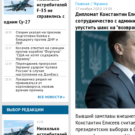
/
Главная
Украина
истребителей
27 ноября 2020, 19:01
F-35 не
Дипломат Константин Ели
справились с
сотрудничество с админи
одним Су-27
упустить шанс на "возвр
Стешин указал на признак
18:39
подготовки Киева к
блицкригу против ДНР и
ЛНР
​Косачев ответил на санкции
12:27
против корабля "Фортуна":
"США не хотят содержать
Украину"
Перенджиев пригрозил
12:19
Украине ударом "кулака
России" в случае
наступления на Донбасс
Лукашенко решил не
23:55
прививаться от
коронавируса, назвав
врачам причину
ВСЕ НОВОСТИ »
ВЫБОР РЕДАКЦИИ
Бывший замглавы внешнеп
Константин Елисеев считае
11:55
Несколько
президентских выборах в 
истребителей