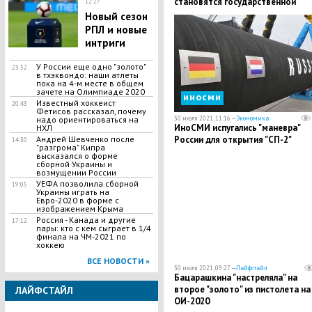
становятся государственной
12:27
политикой
Новый сезон
РПЛ и новые
интриги
У России еще одно "золото"
23:52
в тхэквондо: наши атлеты
пока на 4-м месте в общем
зачете на Олимпиаде 2020
иносми
Известный хоккеист
20:43
Фетисов рассказал, почему
надо ориентироваться на
30 июля 2021, 11:16 —
Экономика
ИноСМИ испугались "маневра"
НХЛ
Андрей Шевченко после
России для открытия "СП-2"
14:30
"разгрома" Кипра
высказался о форме
сборной Украины и
возмущении России
УЕФА позволила сборной
19:05
Украины играть на
Евро-2020 в форме с
изображением Крыма
Россия - Канада и другие
17:12
пары: кто с кем сыграет в 1/4
финала на ЧМ-2021 по
хоккею
ВСЕ НОВОСТИ »
30 июля 2021, 09:27 —
Лайфстайл
Бацарашкина "настреляла" на
второе "золото" из пистолета на
ЛАЙФСТАЙЛ
ОИ-2020