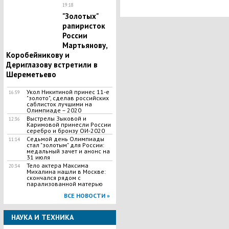
19:18
"Золотых"
рапиристок
России
Мартьянову,
Коробейникову и
Дериглазову встретили в
Шереметьево
Укол Никитиной принес 11-е
16:59
"золото", сделав российских
саблисток лучшими на
Олимпиаде – 2020
Выстрелы Зыковой и
12:36
Каримовой принесли России
серебро и бронзу ОИ-2020
Седьмой день Олимпиады
11:14
стал "золотым" для России:
медальный зачет и анонс на
31 июля
Тело актера Максима
20:34
Михалина нашли в Москве:
скончался рядом с
парализованной матерью
ВСЕ НОВОСТИ »
НАУКА И ТЕХНИКА