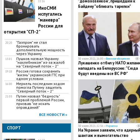
"домохозяйкой", пришедшей к
11:16
Байдену "облизать тарелки"
ИноСМИ
испугались
"маневра"
России для
открытия "СП-2"
"Газпром" не стал
20:20
бронировать
дополнительную мощность
через Украину
Пушков назвал Украину
30 июля 2021, 16:00 —
Военное обозрение
15:01
"нахлебником" из-за жалоб
Лукашенко отбил у НАТО желан
на "Северный поток – 2"
нападать на Белоруссию: "Сюда
Россия готова сохранить
19:18
будут введены все ВС РФ"
"жизнь" украинской ГТС при
одном условии
Меркель последним ходом
16:00
помогла Путину защитить
"Северный поток – 2"
Путин назвал "бедность"
21:03
первой проблемой России,
призвав "не искать
оправданий"
ВСЕ НОВОСТИ »
30 июля 2021, 12:56 —
Украина
СПОРТ
На Украине заявили, что ядерны
шантаж и вымогательство