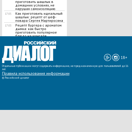
приготовить шашлык в
домашних условиях, не
нарушая самоизоляцию
Как приготовить идеальный
17:05
шашлык​: рецепт от шеф-
повара Сергея Мартиросяна
Рецепт бургера с ароматом
17:03
дымка: как быстро
приготовить популярное
блюдо на мангале
ВСЕ НОВОСТИ »
18+
Отдельные публикации могут содержать информацию, не предназначенную для пользователей до 16
лет.
Правила использования информации
©
Российский диалог