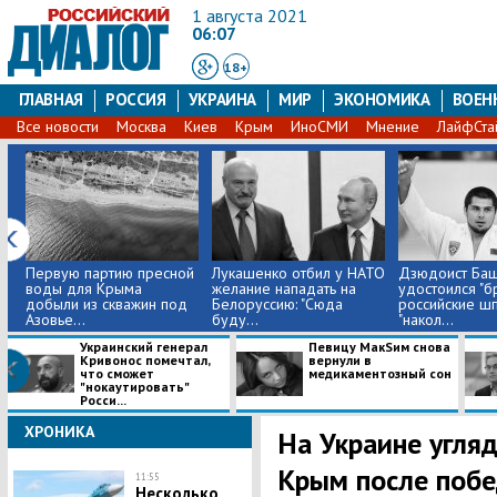
1 августа 2021
06:07
18+
ГЛАВНАЯ
РОССИЯ
УКРАИНА
МИР
ЭКОНОМИКА
ВОЕН
Все новости
Москва
Киев
Крым
ИноСМИ
Мнение
ЛайфСта
Первую партию пресной
Лукашенко отбил у НАТО
Дзюдоист Ба
воды для Крыма
желание нападать на
удостоился "бр
добыли из скважин под
Белоруссию: "Сюда
российские ш
Азовье...
буду...
"накол...
Украинский генерал
Певицу МакSим снова
Кривонос помечтал,
вернули в
что сможет
медикаментозный сон
"нокаутировать"
Росси...
ХРОНИКА
На Украине угляд
Крым после поб
11:55
Несколько