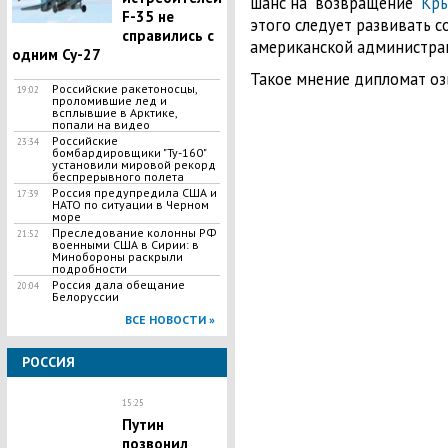
шанс на "возвращение"
Кр
F-35 не
этого следует развивать с
справились с
американской администра
одним Су-27
Такое мнение дипломат озв
Российские ракетоносцы,
19:02
проломившие лед и
всплывшие в Арктике,
попали на видео
Российские
23:34
бомбардировщики "Ту-160"
установили мировой рекорд
беспрерывного полета
Россия предупредила США и
17:39
НАТО по ситуации в Черном
море
Преследование колонны РФ
21:52
военными США в Сирии: в
Минобороны раскрыли
подробности
Россия дала обещание
20:04
Белоруссии
ВСЕ НОВОСТИ »
РОССИЯ
15:25
Путин
позвонил